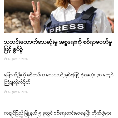
သတင်းထောက်သေဆုံးမှု အစ္စရေးကို စစ်ရာဇဝတ်မှု
ဖြင့် စွပ်စွဲ
August 7, 2026
မြောက်ဦးကို စစ်တပ်က လေယာဉ်အုပ်စုဖြင့် ဗုံးအလုံး ၃၀ ကျော်
ကြဲချတိုက်ခိုက်
August 6, 2026
ကချင်ပြည် မြို့နယ် ၅ ခုတွင် စစ်ရေးတင်းမာနေပြီး တိုက်ပွဲများ