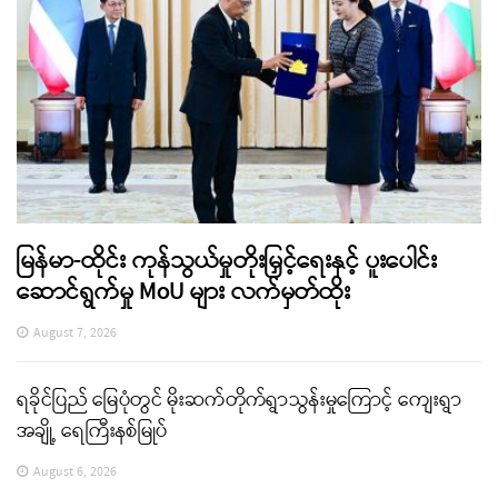
မြန်မာ-ထိုင်း ကုန်သွယ်မှုတိုးမြှင့်ရေးနှင့် ပူးပေါင်း
ဆောင်ရွက်မှု MoU များ လက်မှတ်ထိုး
August 7, 2026
ရခိုင်ပြည် မြေပုံတွင် မိုးဆက်တိုက်ရွာသွန်းမှုကြောင့် ကျေးရွာ
အချို့ ရေကြီးနစ်မြုပ်
August 6, 2026