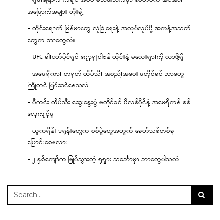
– ရှမ်းမြောက်-ကချင် အစပ် မဘိမ်းဘက်မှာ စစ်တပ်က အင်အား
အမြောက်အများ တိုးချဲ့
– ထိုင်းရောက် မြန်မာတွေ လုံခြုံရေးနဲ့ အလုပ်လုပ်ဖို့ အကန့်အသတ်
တွေက ဘာတွေလဲ။
– UFC ခါးပတ်ပိုင်ရှင် ဂျော့ရှူဝါဗန် ထိုင်းနဲ့ မလေးရှားကို လာဖို့ရှိ
– အမေရိကား-တရုတ် ထိပ်သီး အစည်းအဝေး မတိုင်ခင် ဘာတွေ
ကြိုတင် ပြင်ဆင်နေသလဲ
– ပီကင်း ထိပ်သီး ဆွေးနွေးပွဲ မတိုင်ခင် ဖိလစ်ပိုင်နဲ့ အမေရိကန် စစ်
လေ့ကျင့်မှု
– ယူကရိန်း ဒရုန်းတွေက စစ်ပွဲတွေအတွက် ခေတ်သစ်တစ်ခု
ပြောင်းစေမလား
– ၂ နှစ်ကျော်က မြုပ်သွားတဲ့ ရုရှား သင်္ဘောမှာ ဘာတွေပါသလဲ