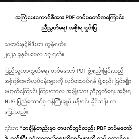
အကြံပေးကောင်စီအား PDF တပ်မတော်အကြောင်း
ညီညွတ်ရေး အစိုးရ ရှင်းပြ
သတင်းနှင့်မီဒီယာ ကွန်ရက်။
၂၀၂၁ ခုနှစ်၊ မေလ ၁၇ ရက်။
ပြည်သူ့ကာကွယ်ရေး တပ်မတော် PDF ဖွဲ့စည်းခြင်းသည်
အကြမ်းဖက်လုပ်ငန်းများကို လုပ်ဆောင်ရန် ဖွဲ့စည်း ခြင်းမျိုး
မဟုတ်ကြောင်း ကြားကာလ အမျိုးသား ညီညွတ်ရေး အစိုးရ
NUG ပြည်ထောင်စု ဝန်ကြီးချုပ် မန်းဝင်း ခိုင်သန်း က
ပြောသည်။
၎င်းက
“တချိန်တည်းမှာ တဖက်တွင်လည်း PDF တပ်မတော်
ဖွဲ့ စည်းပြီး ခုခံကာကွယ်ရေးကိစ္စရပ်များကို လုပ် ဆောင်နေ