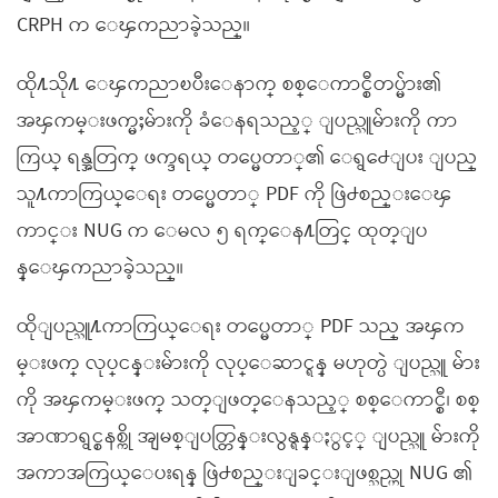
CRPH က ေၾကညာခဲ့သည္။
ထို႔သို႔ ေၾကညာၿပီးေနာက္ စစ္ေကာင္စီတပ္မ်ား၏
အၾကမ္းဖက္မႈမ်ားကို ခံေနရသည့္ ျပည္သူမ်ားကို ကာ
ကြယ္ ရန္အတြက္ ဖက္ဒရယ္ တပ္မေတာ္၏ ေရွ႕ေျပး ျပည္
သူ႔ကာကြယ္ေရး တပ္မေတာ္ PDF ကို ဖြဲ႕စည္းေၾ
ကာင္း NUG က ေမလ ၅ ရက္ေန႔တြင္ ထုတ္ျပ
န္ေၾကညာခဲ့သည္။
ထိုျပည္သူ႔ကာကြယ္ေရး တပ္မေတာ္ PDF သည္ အၾက
မ္းဖက္ လုပ္ငန္းမ်ားကို လုပ္ေဆာင္ရန္ မဟုတ္ပဲ ျပည္သူ မ်ား
ကို အၾကမ္းဖက္ သတ္ျဖတ္ေနသည့္ စစ္ေကာင္စီ၊ စစ္
အာဏာရွင္စနစ္ကို အျမစ္ျပတ္တြန္းလွန္ရန္ႏွင့္ ျပည္သူ မ်ားကို
အကာအကြယ္ေပးရန္ ဖြဲ႕စည္းျခင္းျဖစ္သည္ဟု NUG ၏