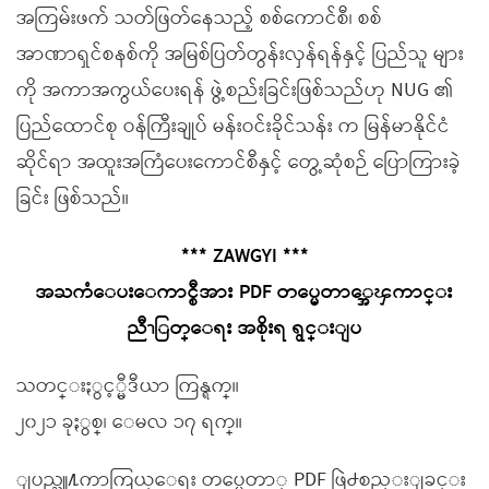
အကြမ်းဖက် သတ်ဖြတ်နေသည့် စစ်ကောင်စီ၊ စစ်
အာဏာရှင်စနစ်ကို အမြစ်ပြတ်တွန်းလှန်ရန်နှင့် ပြည်သူ များ
ကို အကာအကွယ်ပေးရန် ဖွဲ့စည်းခြင်းဖြစ်သည်ဟု NUG ၏
ပြည်ထောင်စု ဝန်ကြီးချုပ် မန်းဝင်းခိုင်သန်း က မြန်မာနိုင်ငံ
ဆိုင်ရာ အထူးအကြံပေးကောင်စီနှင့် တွေ့ဆုံစဉ် ပြောကြားခဲ့
ခြင်း ဖြစ်သည်။
*** ZAWGYI ***
အႀကံေပးေကာင္စီအား PDF တပ္မေတာ္အေၾကာင္း
ညီၫြတ္ေရး အစိုးရ ရွင္းျပ
သတင္းႏွင့္မီဒီယာ ကြန္ရက္။
၂၀၂၁ ခုႏွစ္၊ ေမလ ၁၇ ရက္။
ျပည္သူ႔ကာကြယ္ေရး တပ္မေတာ္ PDF ဖြဲ႕စည္းျခင္း