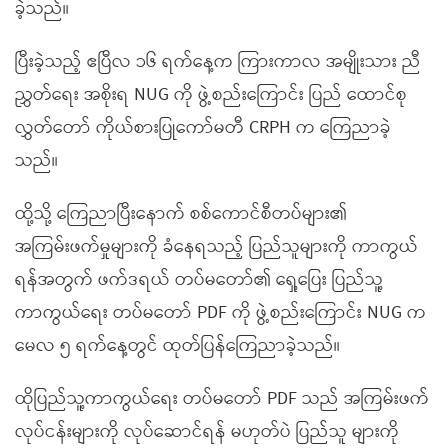
ခဲ့သည်။
ပြီးခဲ့သည့် ဧပြီလ ၁၆ ရက်နေ့က ကြားကာလ အမျိုးသား ညီ
ညွှတ်ရေး အစိုးရ NUG ကို ဖွဲ့စည်းကြောင်း ပြည် ထောင်စု
လွှတ်တော် ကိုယ်စားပြုကော်မတီ CRPH က ကြေညာခဲ့
သည်။
ထို့သို့ ကြေညာပြီးနောက် စစ်ကောင်စီတပ်များ၏
အကြမ်းဖက်မှုများကို ခံနေရသည့် ပြည်သူများကို ကာကွယ်
ရန်အတွက် ဖက်ဒရယ် တပ်မတော်၏ ရှေ့ပြေး ပြည်သူ့
ကာကွယ်ရေး တပ်မတော် PDF ကို ဖွဲ့စည်းကြောင်း NUG က
မေလ ၅ ရက်နေ့တွင် ထုတ်ပြန်ကြေညာခဲ့သည်။
ထိုပြည်သူ့ကာကွယ်ရေး တပ်မတော် PDF သည် အကြမ်းဖက်
လုပ်ငန်းများကို လုပ်ဆောင်ရန် မဟုတ်ပဲ ပြည်သူ များကို