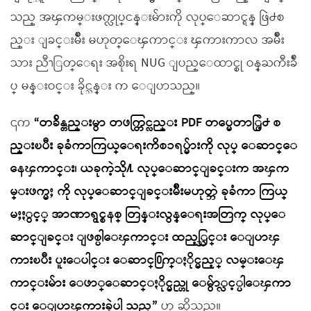
သည္ အၾကမ္းဖက္လုပ္ငန္းမ်ားကို လုပ္ေဆာင္ရန္ ဖြဲ႕စ
ည္း ျခင္းမ်ိဳး မဟုတ္ေၾကာင္း ၾကားကာလ အမ်ိဳး
သား ညီၫြတ္ေရး အစိုးရ NUG ျပည္ေထာင္စု ဝန္ႀကီးခ်ဳ
ပ္ မန္းဝင္း ခိုင္သန္း က ေျပာသည္။
၎က
“တခ်ိန္တည္းမွာ တဖက္တြင္လည္း PDF တပ္မေတာ္ဖြဲ႕ စ
ည္းၿပီး ခုခံကာကြယ္ေရးကိစၥရပ္မ်ားကို လုပ္ ေဆာင္ေ
နေၾကာင္း၊ ယခုကဲ့သို႔ လုပ္ေဆာင္ျခင္းက အၾက
မ္းဖက္မႈ ကို လုပ္ေဆာင္ျခင္းမ်ိဳးမဟုတ္ဘဲ ခုခံကာ ကြယ္
မႈႏွင့္ အာဏာရွင္စနစ္ တြန္းလွန္ေရးအတြက္ လုပ္ေ
ဆာင္ျခင္း ျဖစ္ပါေၾကာင္း ထည့္သြင္း ေျပာၾ
ကားၿပီး ပူးေပါင္း ေဆာင္႐ြက္ႏိုင္မည့္ လမ္းေၾ
ကာင္းမ်ား ေဖာ္ေဆာင္ႏိုင္မည္ဟု ေမွ်ာ္လင့္ပါေၾကာ
င္း ေျပာၾကားခဲ့ပါ သည္”
ဟု ဆိုသည္။