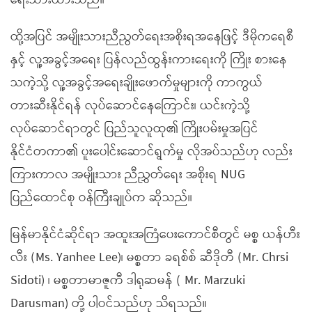
ရေးသားထားသည်။
ထို့အပြင် အမျိုးသားညီညွတ်ရေးအစိုးရအနေဖြင့် ဒီမိုကရေစီ
နှင့် လူ့အခွင့်အရေး ပြန်လည်ထွန်းကားရေးကို ကြိုး စားနေ
သကဲ့သို့ လူ့အခွင့်အရေးချိုးဖောက်မှုများကို ကာကွယ်
တားဆီးနိုင်ရန် လုပ်ဆောင်နေကြောင်း၊ ယင်းကဲ့သို့
လုပ်ဆောင်ရာတွင် ပြည်သူလူထု၏ ကြိုးပမ်းမှုအပြင်
နိုင်ငံတကာ၏ ပူးပေါင်းဆောင်ရွက်မှု လိုအပ်သည်ဟု လည်း
ကြားကာလ အမျိုးသား ညီညွှတ်ရေး အစိုးရ NUG
ပြည်ထောင်စု ဝန်ကြီးချုပ်က ဆိုသည်။
မြန်မာနိုင်ငံဆိုင်ရာ အထူးအကြံပေးကောင်စီတွင် မစ္စ ယန်ဟီး
လီး (Ms. Yanhee Lee)၊ မစ္စတာ ခရစ်စ် ဆီဒိုတီ (Mr. Chrsi
Sidoti) ၊ မစ္စတာမာဇူကီ ဒါရုဆမန် ( Mr. Marzuki
Darusman) တို့ ပါဝင်သည်ဟု သိရသည်။