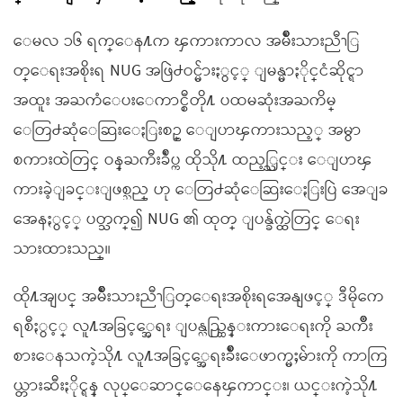
ေမလ ၁၆ ရက္ေန႔က ၾကားကာလ အမ်ိဳးသားညီၫြ
တ္ေရးအစိုးရ NUG အဖြဲ႕ဝင္မ်ားႏွင့္ ျမန္မာႏိုင္ငံဆိုင္ရာ
အထူး အႀကံေပးေကာင္စီတို႔ ပထမဆုံးအႀကိမ္
ေတြ႕ဆုံေဆြးေႏြးစဥ္ ေျပာၾကားသည့္ အမွာ
စကားထဲတြင္ ဝန္ႀကီးခ်ဳပ္က ထိုသို႔ ထည့္သြင္း ေျပာၾ
ကားခဲ့ျခင္းျဖစ္သည္ ဟု ေတြ႕ဆုံေဆြးေႏြးပြဲ အေျခ
အေနႏွင့္ ပတ္သက္၍ NUG ၏ ထုတ္ ျပန္ခ်က္ထဲတြင္ ေရး
သားထားသည္။
ထို႔အျပင္ အမ်ိဳးသားညီၫြတ္ေရးအစိုးရအေနျဖင့္ ဒီမိုကေ
ရစီႏွင့္ လူ႔အခြင့္အေရး ျပန္လည္ထြန္းကားေရးကို ႀကိဳး
စားေနသကဲ့သို႔ လူ႔အခြင့္အေရးခ်ိဳးေဖာက္မႈမ်ားကို ကာကြ
ယ္တားဆီးႏိုင္ရန္ လုပ္ေဆာင္ေနေၾကာင္း၊ ယင္းကဲ့သို႔