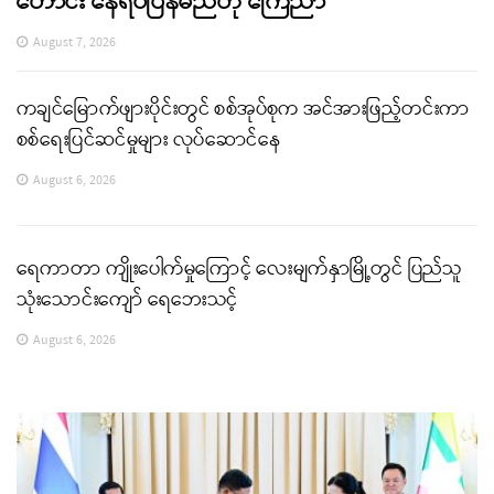
ဟောင်း နေရပ်ပြန်မည်ဟု ကြေညာ
August 7, 2026
ကချင်မြောက်ဖျားပိုင်းတွင် စစ်အုပ်စုက အင်အားဖြည့်တင်းကာ
စစ်ရေးပြင်ဆင်မှုများ လုပ်ဆောင်နေ
August 6, 2026
ရေကာတာ ကျိုးပေါက်မှုကြောင့် လေးမျက်နှာမြို့တွင် ပြည်သူ
သုံးသောင်းကျော် ရေဘေးသင့်
August 6, 2026