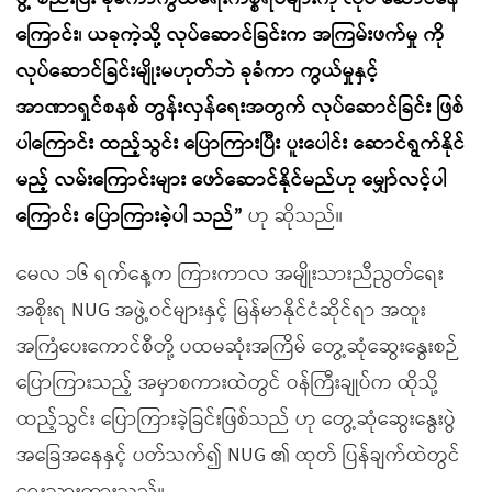
ကြောင်း၊ ယခုကဲ့သို့ လုပ်ဆောင်ခြင်းက အကြမ်းဖက်မှု ကို
လုပ်ဆောင်ခြင်းမျိုးမဟုတ်ဘဲ ခုခံကာ ကွယ်မှုနှင့်
အာဏာရှင်စနစ် တွန်းလှန်ရေးအတွက် လုပ်ဆောင်ခြင်း ဖြစ်
ပါကြောင်း ထည့်သွင်း ပြောကြားပြီး ပူးပေါင်း ဆောင်ရွက်နိုင်
မည့် လမ်းကြောင်းများ ဖော်ဆောင်နိုင်မည်ဟု မျှော်လင့်ပါ
ကြောင်း ပြောကြားခဲ့ပါ သည်”
ဟု ဆိုသည်။
မေလ ၁၆ ရက်နေ့က ကြားကာလ အမျိုးသားညီညွတ်ရေး
အစိုးရ NUG အဖွဲ့ဝင်များနှင့် မြန်မာနိုင်ငံဆိုင်ရာ အထူး
အကြံပေးကောင်စီတို့ ပထမဆုံးအကြိမ် တွေ့ဆုံဆွေးနွေးစဉ်
ပြောကြားသည့် အမှာစကားထဲတွင် ဝန်ကြီးချုပ်က ထိုသို့
ထည့်သွင်း ပြောကြားခဲ့ခြင်းဖြစ်သည် ဟု တွေ့ဆုံဆွေးနွေးပွဲ
အခြေအနေနှင့် ပတ်သက်၍ NUG ၏ ထုတ် ပြန်ချက်ထဲတွင်