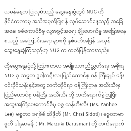
ယမန်နေ့က ပြုလုပ်သည့် ဆွေးနွေးပွဲတွင် NUG ကို
နိုင်ငံတကာမှ အသိအမှတ်ပြုရန် လုပ်ဆောင်နေသည့် အခြေ
အနေ၊ စစ်ကောင်စီမှ လူ့အခွင့်အရေး ချိုးဖောက်မှု အခြေအနေ
စသည့် အကြောင်းအရာများကို နှစ်ဖက်အပြန် အလှန်
ဆွေးနွေးခဲ့ကြသည်ဟု NUG က ထုတ်ပြန်ထားသည်။
ထိုဆွေးနွေးပွဲသို့ ကြားကာလ အမျိုးသား ညီညွှတ်ရေး အစိုးရ
NUG ဒု-သမ္မတ ဒူဝါလရှီးလ၊ ပြည်ထောင်စု ဝန် ကြီးချုပ် မန်း
ဝင်းခိုင်သန်းနှင့်အတူ သက်ဆိုင်ရာ ဝန်ကြီးဌာန အသီးသီးမှ
ပြည်ထောင်စု ဝန်ကြီး အသီးသီး တို့ တက်ရောက်ခဲ့ကြပြီး
အထူးအကြံပေးကောင်စီမှ မစ္စ ယန်ဟီးလီး (Ms. Yanhee
Lee)၊ မစ္စတာ ခရစ်စ် ဆီဒိုတီ (Mr. Chrsi Sidoti) ၊ မစ္စတာမာ
ဇူကီ ဒါရုဆမန် ( Mr. Marzuki Darusman) တို့ တက်‌ရောက်