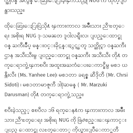
က္အျပန္ အလွန္ ေဆြးေႏြးခဲ့ၾကသည္ဟု NUG က ထုတ္ျပ
န္ထားသည္။
ထိုေဆြးေႏြးပြဲသို႔ ၾကားကာလ အမ်ိဳးသား ညီၫႊတ္ေ
ရး အစိုးရ NUG ဒု-သမၼတ ဒူဝါလရွီးလ၊ ျပည္ေထာင္စု
ဝန္ ႀကီးခ်ဳပ္ မန္းဝင္းခိုင္သန္းႏွင့္အတူ သက္ဆိုင္ရာ ဝန္ႀကီး
ဌာန အသီးသီးမွ ျပည္ေထာင္စု ဝန္ႀကီး အသီးသီး တို႔ တ
က္ေရာက္ခဲ့ၾကၿပီး အထူးအႀကံေပးေကာင္စီမွ မစၥ ယ
န္ဟီးလီး (Ms. Yanhee Lee)၊ မစၥတာ ခရစ္စ္ ဆီဒိုတီ (Mr. Chrsi
Sidoti) ၊ မစၥတာမာဇူကီ ဒါ႐ုဆမန္ ( Mr. Marzuki
Darusman) တို႔ တက္‌ေရာက္ခဲ့သည္။
ၿပီးခဲ့သည့္ ဧၿပီလ ၁၆ ရက္ေန႔က ၾကားကာလ အမ်ိဳး
သား ညီၫႊတ္ေရး အစိုးရ NUG ကို ဖြဲ႕စည္းေၾကာင္း
ျပည္ ေထာင္စု လႊတ္ေတာ္ ကိုယ္စားျပဳေကာ္မတီ