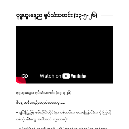
ဗုဒ္ဓဟူးနေ့ည ရုပ်သံသတင်း (၁၃-၅-၂၆)
ဗုဒ္ဓဟူးနေ့ည ရုပ်သံသတင်း (၁၃-၅-၂၆)
ဒီနေ့ အစီအစဉ်တွေထဲမှာတော့…..
– ချင်းပြည်နဲ့ စစ်ကိုင်းတိုင်းမှာ စစ်တပ်က လေကြောင်းက ဗုံးကြဲလို့
စစ်သုံ့ပန်းတွေ အပါအဝင် လူသေဆုံး