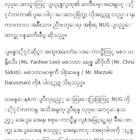
လုပ္ေဆာင္ရာတြင္ ျပည္သူလူထု၏ ႀကိဳးပမ္းမႈအျပင္ ႏို
င္ငံတကာ၏ ပူးေပါင္းေဆာင္႐ြက္မႈ လိုအပ္သည္ဟု လည္း ၾ
ကားကာလ အမ်ိဳးသား ညီၫႊတ္ေရး အစိုးရ NUG ျပည္ေ
ထာင္စု ဝန္ႀကီးခ်ဳပ္က ဆိုသည္။
ျမန္မာႏိုင္ငံဆိုင္ရာ အထူးအႀကံေပးေကာင္စီတြင္ မစၥ ယ
န္ဟီးလီး (Ms. Yanhee Lee)၊ မစၥတာ ခရစ္စ္ ဆီဒိုတီ (Mr. Chrsi
Sidoti) ၊ မစၥတာမာဇူကီ ဒါ႐ုဆမန္ ( Mr. Marzuki
Darusman) တို႔ ပါဝင္သည္ဟု သိရသည္။
ယမန္ေန႔က ျပဳလုပ္သည့္ ေဆြးေႏြးပြဲတြင္ NUG ကို
ႏိုင္ငံတကာမွ အသိအမွတ္ျပဳရန္ လုပ္ေဆာင္ေနသ
ည့္ အေျခ အေန၊ စစ္ေကာင္စီမွ လူ႔အခြင့္အေရး ခ်ိဳးေဖာ
က္မႈ အေျခအေန စသည့္ အေၾကာင္းအရာမ်ားကို ႏွစ္ဖ