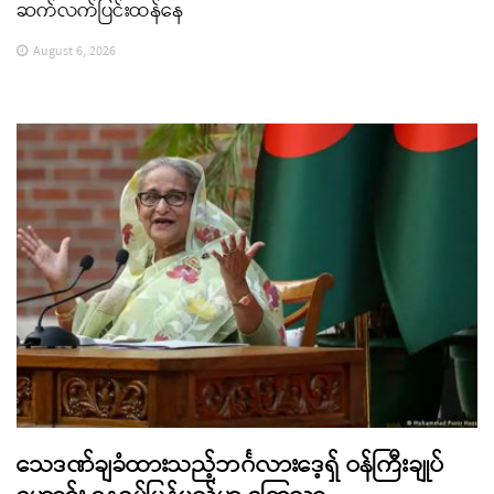
ဆက်လက်ပြင်းထန်နေ
August 6, 2026
သေဒဏ်ချခံထားသည့်ဘင်္ဂလားဒေ့ရှ် ဝန်ကြီးချုပ်