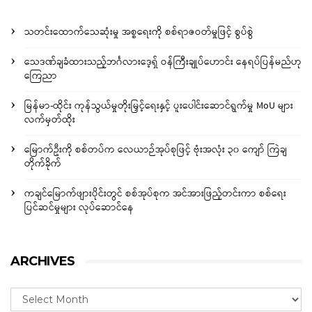
သတင်းထောက်သေဆုံးမှု အစ္စရေးကို စစ်ရာဇဝတ်မှုဖြင့် စွပ်စွဲ
သေဒဏ်ချခံထားသည့်ဘင်္ဂလားဒေ့ရှ် ဝန်ကြီးချုပ်ဟောင်း နေရပ်ပြန်မည်ဟု
ကြေညာ
မြန်မာ-ထိုင်း ကုန်သွယ်မှုတိုးမြှင့်ရေးနှင့် ပူးပေါင်းဆောင်ရွက်မှု MoU များ
လက်မှတ်ထိုး
မြောက်ဦးကို စစ်တပ်က လေယာဉ်အုပ်စုဖြင့် ဗုံးအလုံး ၃၀ ကျော် ကြဲချ
တိုက်ခိုက်
ကချင်မြောက်ဖျားပိုင်းတွင် စစ်အုပ်စုက အင်အားဖြည့်တင်းကာ စစ်ရေး
ပြင်ဆင်မှုများ လုပ်ဆောင်နေ
ARCHIVES