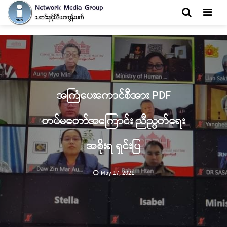
Men
အကြံပေးကောင်စီအား PDF
တပ်မတော်အကြောင်း ညီညွတ်ရေး
အစိုးရ ရှင်းပြ
May 17, 2021