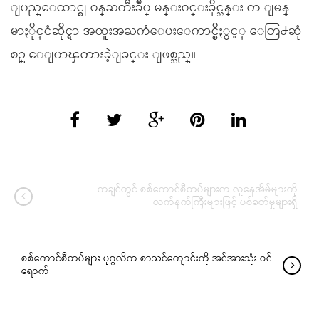
ျပည္ေထာင္စု ဝန္ႀကီးခ်ဳပ္ မန္းဝင္းခိုင္သန္း က ျမန္
မာႏိုင္ငံဆိုင္ရာ အထူးအႀကံေပးေကာင္စီႏွင့္ ေတြ႕ဆုံ
စဥ္ ေျပာၾကားခဲ့ျခင္း ျဖစ္သည္။
ကချင်တွင် စစ်ကောင်စီတပ်များက လူနေအိမ်များကို
လက်နက်ကြီးများဖြင့် ပစ်ခတ်မှုများရှိ
စစ်ကောင်စီတပ်များ ပုဂ္ဂလိက စာသင်ကျောင်းကို အင်အားသုံး ဝင်
ရောက်