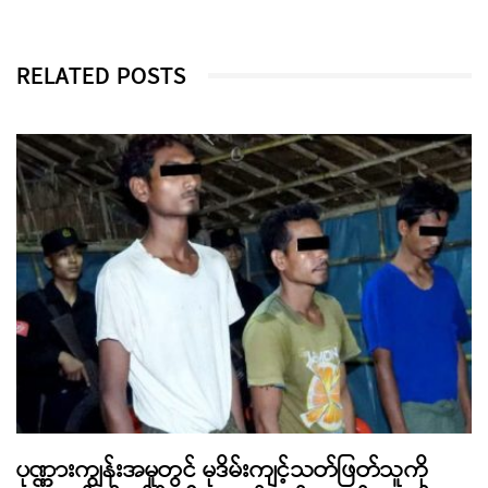
RELATED POSTS
ပုဏ္ဏားကျွန်းအမှုတွင် မုဒိမ်းကျင့်သတ်ဖြတ်သူကို