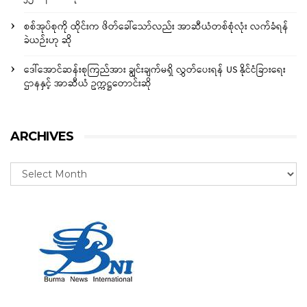
စစ်အုပ်စုကို ထိုင်းက ဖိတ်ခေါ်သော်လည်း အာဆီယံတစ်စုံလုံး လက်ခံရန်
ခဲယဉ်းဟု ဆို
ဒေါ်အောင်ဆန်းစုကြည်အား ချွင်းချက်မရှိ လွှတ်ပေးရန် US နိုင်ငံခြားရေး
ဌာနနှင့် အာဆီယံ ဥက္ကဋ္ဌတောင်းဆို
ARCHIVES