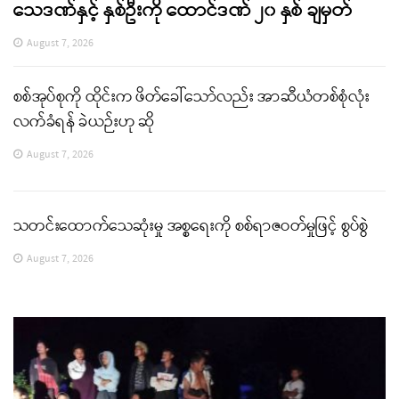
သေဒဏ်နှင့် နှစ်ဦးကို ထောင်ဒဏ် ၂၀ နှစ် ချမှတ်
August 7, 2026
စစ်အုပ်စုကို ထိုင်းက ဖိတ်ခေါ်သော်လည်း အာဆီယံတစ်စုံလုံး
လက်ခံရန် ခဲယဉ်းဟု ဆို
August 7, 2026
သတင်းထောက်သေဆုံးမှု အစ္စရေးကို စစ်ရာဇဝတ်မှုဖြင့် စွပ်စွဲ
August 7, 2026