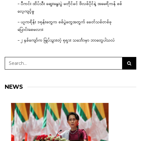
– ပီကင်း ထိပ်သီး ဆွေးနွေးပွဲ မတိုင်ခင် ဖိလစ်ပိုင်နဲ့ အမေရိကန် စစ်
လေ့ကျင့်မှု
– ယူကရိန်း ဒရုန်းတွေက စစ်ပွဲတွေအတွက် ခေတ်သစ်တစ်ခု
ပြောင်းစေမလား
– ၂ နှစ်ကျော်က မြုပ်သွားတဲ့ ရုရှား သင်္ဘောမှာ ဘာတွေပါသလဲ
NEWS