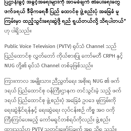
ပြဌာန်းခွင့် အခွင့်အရေးများကို အာမခံချက် ၏ပေးရေးတွေ
ဖက်ဒရယ် ဒီမိုကရေစီ ပြည် ထောင်စု ဖွဲ့စည်းပုံ အခြေခံ မူ
ကြမ်းမှာ ထည့်သွင်းရေးဆွဲဖို့ ရည် ရွယ်တယ်လို့ သိရပါတယ်”
ဟု ပါရှိသည်။
Public Voice Television (PVTV) ရုပ်သံ Channel သည်
ပြည်ထောင်စု လွှတ်တော် ကိုယ်စားပြု ကော်မတီ CRPH နှင့်
NUG တို့၏ ရုပ်သံ Channel တစ်ခုဖြစ်သည်။
ကြားကာလ အမျိုးသား ညီညွတ်ရေး အစိုးရ NUG ၏ ဖက်
ဒရယ် ပြည်ထောင်စု ဝန်ကြီးဌာနက တင်သွင်းခဲ့ သည့် ဖက်
ဒရယ် ပြည်ထောင်စု ဖွဲ့စည်းပုံ အခြေခံ ဥပဒေ မူကြမ်းကို
ရေးဆွဲနိုင်ရန်နှင့် ရေးဆွဲရေး လုပ်ငန်းစဉ် ကိစ္စ အ၀ ဝကို
ကြီးကြပ်ပေးမည့် ကော်မရှင်တစ်ရပ်ကိုလည်း ဖွဲ့စည်း
ထားသည်ဟု PVTV သတင်းဖော်ပြချက် အရ သိရ သည်။