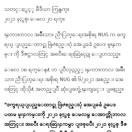
သတင္းႏွင့္ မီဒီယာ ကြန္ရက္။
၂၀၂၁ ခုႏွစ္၊ ေမလ ၂၀ ရက္။
ၾကားကာလ အမ်ိဳးသား ညီၫြတ္ေရးအစိုးရ NUG က ဖက္ဒ
ရယ္ ျပည္ေထာင္စု ဖြဲ႕စည္းပုံ အေျခခံ ဥပေဒ မူၾက
မ္း ကို ဒီဇင္ဘာလတြင္ အၿပီးေရးဆြဲမည္ဟု ေျပာသည္။
ေမလ ၁၈ ရက္ေန႔ က ျပဳလုပ္သည့္ ၾကားကာလ အမ်ိဳး
သား ညီၫြတ္ေရး အစိုးရ NUG ၏ ၆/၂၀၂၁ အစည္း အေ
ဝးတြင္ ထိုသို႔ အတည္ျပဳ ဆုံးျဖတ္ခဲ့ၾကျခင္း ျဖစ္သည္။
“ဖက္ဒရယ္ျပည္ေထာင္စု ဖြဲ႕စည္းပုံ အေျခခံ ဥပေဒ
ပထမ မူၾကမ္းကို ၂၀၂၁ ခုႏွစ္ ေမလမွ ေအာက္တိုဘာလ
အတြင္း အၿပီး ေရးဆြဲၾကမွာ ျဖစ္ၿပီး ၂၀၂၁ ခုႏွစ္ ဒီဇ