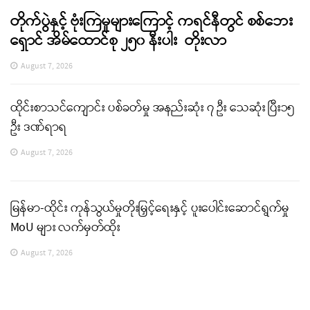
တိုက်ပွဲနှင့် ဗုံးကြဲမှုများကြောင့် ကရင်နီတွင် စစ်ဘေး
ရှောင် အိမ်ထောင်စု ၂၅၀ နီးပါး တိုးလာ
August 7, 2026
ထိုင်းစာသင်ကျောင်း ပစ်ခတ်မှု အနည်းဆုံး ၇ ဦး သေဆုံး ပြီး၁၅
ဦး ဒဏ်ရာရ
August 7, 2026
မြန်မာ-ထိုင်း ကုန်သွယ်မှုတိုးမြှင့်ရေးနှင့် ပူးပေါင်းဆောင်ရွက်မှု
MoU များ လက်မှတ်ထိုး
August 7, 2026