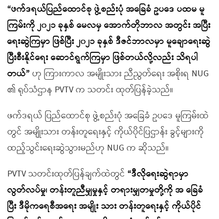
“ဖက်ဒရယ်ပြည်ထောင်စု ဖွဲ့စည်းပုံ အခြေခံ ဥပဒေ ပထမ မူ
ကြမ်းကို ၂၀၂၁ ခုနှစ် မေလမှ အောက်တိုဘာလ အတွင်း အပြီး
ရေးဆွဲကြမှာ ဖြစ်ပြီး ၂၀၂၁ ခုနှစ် ဒီဇင်ဘာလမှာ မူချောရေးဆွဲ
ပြီးစီးနိုင်ရေး ဆောင်ရွက်ကြမှာ ဖြစ်တယ်လို့လည်း သိရပါ
တယ်”
ဟု ကြားကာလ အမျိုးသား ညီညွတ်ရေး အစိုးရ NUG
၏ ရုပ်သံဌာန PVTV က သတင်း ထုတ်ပြန်ခဲ့သည်။
ဖက်ဒရယ် ပြည်ထောင်စု ဖွဲ့စည်းပုံ အခြေခံ ဥပဒေ မူကြမ်းထဲ
တွင် အမျိုးသား တန်းတူရေးနှင့် ကိုယ်ပိုင်ပြဌာန်း ခွင့်များကို
ထည့်သွင်းရေးဆွဲသွားမည်ဟု NUG က ဆိုသည်။
PVTV သတင်းထုတ်ပြန်ချက်ထဲတွင်
“ဒီလိုရေးဆွဲရာမှာ
လွတ်လပ်မှု၊ တန်းတူညီမျှမှုနှင့် တရားမျှတမှုတို့ကို အ ခြေခံ
ပြီး ဒီမိုကရေစီအရေး အမျိုး သား တန်းတူရေးနှင့် ကိုယ်ပိုင်