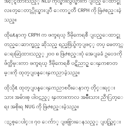
အႏိုင္ရထားသည့္ NLD ကိုယ္စားလွယ္မ်ားက ျပည္ ေထာင္စု
လႊတ္ေတာ္ကိုယ္စားျပဳ ေကာ္မတီ CRPH ကို ဖြဲ႕စည္းခဲ့
သည္။
ထို႔ေနာက္ CRPH က ဖက္ဒရယ္ ဒီမိုကေရစီ ျပည္ေထာင္စု
တည္ေဆာက္မည္ ဆိုသည္ ရည္႐ြယ္ခ်က္ျဖင့္ တပ္ မေတာ္က
ေရးဆြဲထားသည့္ ၂၀၀ ၈ ဖြဲ႕စည္းပုံ အေျခခံ ဥပေဒကို
ဖ်က္သိမ္းကာ ဖက္ဒရယ္ ဒီမိုကေရစီ ပဋိညာဥ္ ေၾကစာတ
မ္းကို ထုတ္ျပန္ေၾကညာခဲ့သည္။
ထိုသို႔ ထုတ္ျပန္ေၾကညာၿပီးေနာက္ တိုင္းရင္း
သား အမ်ားစု ပါဝင္သည့္ ၾကားကာလ အမ်ိဳးသား ညီၫြတ္ေ
ရး အစိုးရ NUG ကို ဖြဲ႕စည္းခဲ့သည္။
ႏွစ္ေပါင္း ၇၀ ေက်ာ္ ျဖစ္ပြားေနသည့္ ျပည္တြင္း