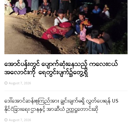
အောင်ပန်းတွင် ပျောက်ဆုံးနေသည့် ကလေးငယ်
အလောင်းကို ရေတွင်းပျက်၌တွေ့ရှိ
August 7, 2026
ဒေါ်အောင်ဆန်းစုကြည်အား ချွင်းချက်မရှိ လွှတ်ပေးရန် US
နိုင်ငံခြားရေး ဌာနနှင့် အာဆီယံ ဥက္ကဋ္ဌတောင်းဆို
August 7, 2026