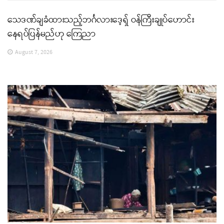
သေဒဏ်ချခံထားသည့်ဘင်္ဂလားဒေ့ရှ် ဝန်ကြီးချုပ်ဟောင်း
နေရပ်ပြန်မည်ဟု ကြေညာ
August 7, 2026