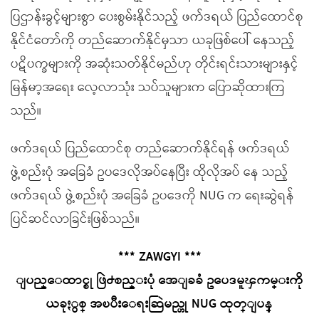
ပြဌာန်းခွင့်များစွာ ပေးစွမ်းနိုင်သည့် ဖက်ဒရယ် ပြည်ထောင်စု
နိုင်ငံတော်ကို တည်ဆောက်နိုင်မှသာ ယခုဖြစ်ပေါ် နေသည့်
ပဋိပက္ခများကို အဆုံးသတ်နိုင်မည်ဟု တိုင်းရင်းသားများနှင့်
မြန်မာ့အရေး လေ့လာသုံး သပ်သူများက ပြောဆိုထားကြ
သည်။
ဖက်ဒရယ် ပြည်ထောင်စု တည်ဆောက်နိုင်ရန် ဖက်ဒရယ်
ဖွဲ့စည်းပုံ အခြေခံ ဥပဒေလိုအပ်နေပြီး ထိုလိုအပ် နေ သည့်
ဖက်ဒရယ် ဖွဲ့စည်းပုံ အခြေခံ ဥပဒေကို NUG က ရေးဆွဲရန်
ပြင်ဆင်လာခြင်းဖြစ်သည်။
*** ZAWGYI ***
ျပည္ေထာင္စု ဖြဲ႕စည္းပုံ အေျခခံ ဥပေဒမူၾကမ္းကို
ယခုႏွစ္ အၿပီးေရးဆြဲမည္ဟု NUG ထုတ္ျပန္