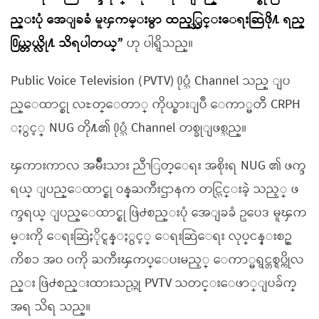
ည္းပုံ အေျခခံ မူၾကမ္းမွာ ထည့္သြင္းေရးဆြဲဖို႔ ရည္
႐ြယ္တယ္လို႔ သိရပါတယ္”
ဟု ပါရွိသည္။
Public Voice Television (PVTV) ႐ုပ္သံ Channel သည္ ျပ
ည္ေထာင္စု လႊတ္ေတာ္ ကိုယ္စားျပဳ ေကာ္မတီ CRPH
ႏွင့္ NUG တို႔၏ ႐ုပ္သံ Channel တစ္ခုျဖစ္သည္။
ၾကားကာလ အမ်ိဳးသား ညီၫြတ္ေရး အစိုးရ NUG ၏ ဖက္ဒ
ရယ္ ျပည္ေထာင္စု ဝန္ႀကီးဌာနက တင္သြင္းခဲ့ သည့္ ဖ
က္ဒရယ္ ျပည္ေထာင္စု ဖြဲ႕စည္းပုံ အေျခခံ ဥပေဒ မူၾက
မ္းကို ေရးဆြဲႏိုင္ရန္ႏွင့္ ေရးဆြဲေရး လုပ္ငန္းစဥ္
ကိစၥ အ၀ ၀ကို ႀကီးၾကပ္ေပးမည့္ ေကာ္မရွင္တစ္ရပ္ကိုလ
ည္း ဖြဲ႕စည္းထားသည္ဟု PVTV သတင္းေဖာ္ျပခ်က္
အရ သိရ သည္။