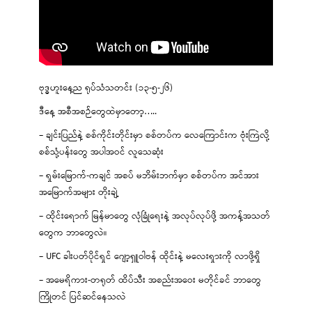
ဗုဒ္ဓဟူးနေ့ည ရုပ်သံသတင်း (၁၃-၅-၂၆)
ဒီနေ့ အစီအစဉ်တွေထဲမှာတော့…..
– ချင်းပြည်နဲ့ စစ်ကိုင်းတိုင်းမှာ စစ်တပ်က လေကြောင်းက ဗုံးကြဲလို့
စစ်သုံ့ပန်းတွေ အပါအဝင် လူသေဆုံး
– ရှမ်းမြောက်-ကချင် အစပ် မဘိမ်းဘက်မှာ စစ်တပ်က အင်အား
အမြောက်အများ တိုးချဲ့
– ထိုင်းရောက် မြန်မာတွေ လုံခြုံရေးနဲ့ အလုပ်လုပ်ဖို့ အကန့်အသတ်
တွေက ဘာတွေလဲ။
– UFC ခါးပတ်ပိုင်ရှင် ဂျော့ရှူဝါဗန် ထိုင်းနဲ့ မလေးရှားကို လာဖို့ရှိ
– အမေရိကား-တရုတ် ထိပ်သီး အစည်းအဝေး မတိုင်ခင် ဘာတွေ
ကြိုတင် ပြင်ဆင်နေသလဲ