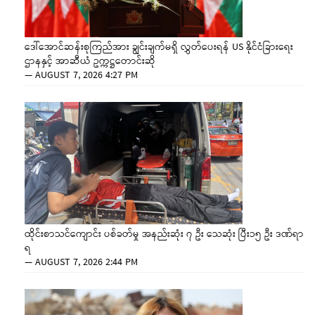
ဒေါ်အောင်ဆန်းစုကြည်အား ချွင်းချက်မရှိ လွှတ်ပေးရန် US နိုင်ငံခြားရေး
ဌာနနှင့် အာဆီယံ ဥက္ကဋ္ဌတောင်းဆို
—
AUGUST 7, 2026 4:27 PM
ထိုင်းစာသင်ကျောင်း ပစ်ခတ်မှု အနည်းဆုံး ၇ ဦး သေဆုံး ပြီး၁၅ ဦး ဒဏ်ရာ
ရ
—
AUGUST 7, 2026 2:44 PM