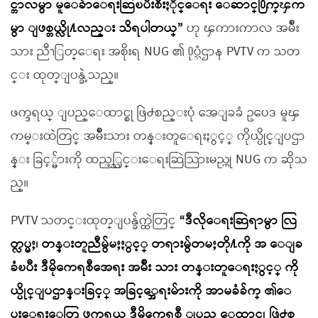
င္ဘာလမွာ မူေခ်ာေရးဆြဲၿပီးစီးႏိုင္ေရး ေဆာင္႐ြက္ၾက
မွာ ျဖစ္တယ္လို႔လည္း သိရပါတယ္”
ဟု ၾကားကာလ အမ်ိဳး
သား ညီၫြတ္ေရး အစိုးရ NUG ၏ ႐ုပ္သံဌာန PVTV က သတ
င္း ထုတ္ျပန္ခဲ့သည္။
ဖက္ဒရယ္ ျပည္ေထာင္စု ဖြဲ႕စည္းပုံ အေျခခံ ဥပေဒ မူၾ
ကမ္းထဲတြင္ အမ်ိဳးသား တန္းတူေရးႏွင့္ ကိုယ္ပိုင္ျပဌာ
န္း ခြင့္မ်ားကို ထည့္သြင္းေရးဆြဲသြားမည္ဟု NUG က ဆိုသ
ည္။
PVTV သတင္းထုတ္ျပန္ခ်က္ထဲတြင္
“ဒီလိုေရးဆြဲရာမွာ လြ
တ္လပ္မႈ၊ တန္းတူညီမွ်မႈႏွင့္ တရားမွ်တမႈတို႔ကို အ ေျခ
ခံၿပီး ဒီမိုကေရစီအေရး အမ်ိဳး သား တန္းတူေရးႏွင့္ ကို
ယ္ပိုင္ျပဌာန္းခြင့္ အခြင့္အေရးမ်ားကို အာမခံခ်က္ ၏ေ
ပးေရးေတြ ဖက္ဒရယ္ ဒီမိုကေရစီ ျပည္ ေထာင္စု ဖြဲ႕စ