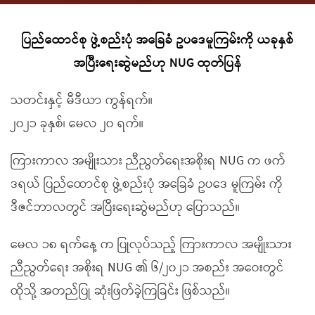
ပြည်ထောင်စု ဖွဲ့စည်းပုံ အခြေခံ ဥပဒေမူကြမ်းကို ယခုနှစ်
အပြီးရေးဆွဲမည်ဟု NUG ထုတ်ပြန်
သတင်းနှင့် မီဒီယာ ကွန်ရက်။
၂၀၂၁ ခုနှစ်၊ မေလ ၂၀ ရက်။
ကြားကာလ အမျိုးသား ညီညွတ်ရေးအစိုးရ NUG က ဖက်
ဒရယ် ပြည်ထောင်စု ဖွဲ့စည်းပုံ အခြေခံ ဥပဒေ မူကြမ်း ကို
ဒီဇင်ဘာလတွင် အပြီးရေးဆွဲမည်ဟု ပြောသည်။
မေလ ၁၈ ရက်နေ့ က ပြုလုပ်သည့် ကြားကာလ အမျိုးသား
ညီညွတ်ရေး အစိုးရ NUG ၏ ၆/၂၀၂၁ အစည်း အဝေးတွင်
ထိုသို့ အတည်ပြု ဆုံးဖြတ်ခဲ့ကြခြင်း ဖြစ်သည်။