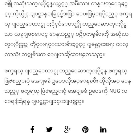
စစ္ကို အဆုံးသတ္ႏိုင္ရန္ႏွင့္ အမ်ိဳးသား တန္းတူေရးႏွ
င့္ ကိုယ္ပိုင္ ျပဌာန္းခြင့္မ်ားစြာ ေပးစြမ္းႏိုင္သည့္ ဖက္ဒရ
ယ္ ျပည္ေထာင္စု ႏိုင္ငံေတာ္ကို တည္ေဆာက္ႏိုင္မွ
သာ ယခုျဖစ္ေပၚ ေနသည့္ ပဋိပကၡမ်ားကို အဆုံးသ
တ္ႏိုင္မည္ဟု တိုင္းရင္းသားမ်ားႏွင့္ ျမန္မာ့အေရး ေလ့
လာသုံး သပ္သူမ်ားက ေျပာဆိုထားၾကသည္။
ဖက္ဒရယ္ ျပည္ေထာင္စု တည္ေဆာက္ႏိုင္ရန္ ဖက္ဒရယ္
ဖြဲ႕စည္းပုံ အေျခခံ ဥပေဒလိုအပ္ေနၿပီး ထိုလိုအပ္ ေန
သည့္ ဖက္ဒရယ္ ဖြဲ႕စည္းပုံ အေျခခံ ဥပေဒကို NUG က
ေရးဆြဲရန္ ျပင္ဆင္လာျခင္းျဖစ္သည္။