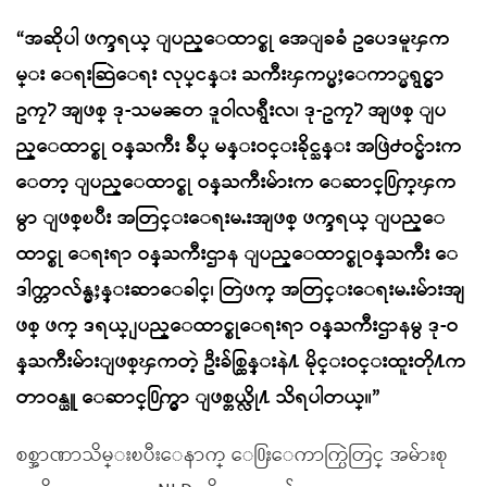
“အဆိုပါ ဖက္ဒရယ္ ျပည္ေထာင္စု အေျခခံ ဥပေဒမူၾက
မ္း ေရးဆြဲေရး လုပ္ငန္း ႀကီးၾကပ္မႈေကာ္မရွင္မွာ
ဥကၠ႒ အျဖစ္ ဒု-သမၼတ ဒူဝါလရွီးလ၊ ဒု-ဥကၠ႒ အျဖစ္ ျပ
ည္ေထာင္စု ဝန္ႀကီး ခ်ဳပ္ မန္းဝင္းခိုင္သန္း အဖြဲ႕ဝင္မ်ားက
ေတာ့ ျပည္ေထာင္စု ဝန္ႀကီးမ်ားက ေဆာင္႐ြက္ၾက
မွာ ျဖစ္ၿပီး အတြင္းေရးမႉးအျဖစ္ ဖက္ဒရယ္ ျပည္ေ
ထာင္စု ေရးရာ ဝန္ႀကီးဌာန ျပည္ေထာင္စုဝန္ႀကီး ေ
ဒါက္တာလ်န္မႈန္းဆာေခါင္၊ တြဲဖက္ အတြင္းေရးမႉးမ်ားအျ
ဖစ္ ဖက္ ဒရယ္ ျပည္ေထာင္စုေရးရာ ဝန္ႀကီးဌာနမွ ဒု-ဝ
န္ႀကီးမ်ားျဖစ္ၾကတဲ့ ဦးခ်စ္ထြန္းနဲ႔ မိုင္းဝင္းထူးတို႔က
တာဝန္ယူ ေဆာင္႐ြက္မွာ ျဖစ္တယ္လို႔ သိရပါတယ္။”
စစ္အာဏာသိမ္းၿပီးေနာက္ ေ႐ြးေကာက္ပြဲတြင္ အမ်ားစု