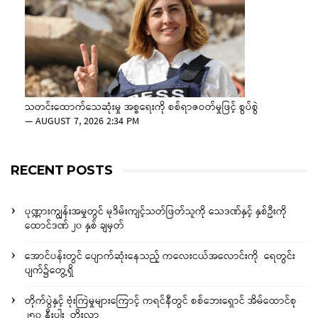
သတင်းထောက်သေဆုံးမှု အစ္စရေးကို စစ်ရာဇဝတ်မှုဖြင့် စွပ်စွဲ
—
AUGUST 7, 2026 2:34 PM
RECENT POSTS
ပုဏ္ဏားကျွန်းအမှုတွင် မုဒိမ်းကျင့်သတ်ဖြတ်သူကို သေဒဏ်နှင့် နှစ်ဦးကို
ထောင်ဒဏ် ၂၀ နှစ် ချမှတ်
အောင်ပန်းတွင် ပျောက်ဆုံးနေသည့် ကလေးငယ်အလောင်းကို ရေတွင်း
ပျက်၌တွေ့ရှိ
တိုက်ပွဲနှင့် ဗုံးကြဲမှုများကြောင့် ကရင်နီတွင် စစ်ဘေးရှောင် အိမ်ထောင်စု
၂၅၀ နီးပါး တိုးလာ