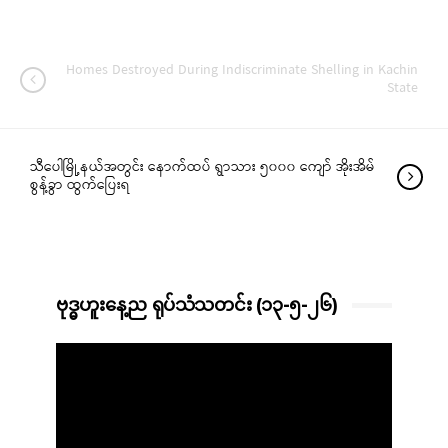
Homes Destroyed During Indiscriminate Shelling in Kachin
State
သီပေါမြို့နယ်အတွင်း နောက်ထပ် ရွာသား ၅၀၀၀ ကျော် အိုးအိမ်
စွန့်ခွာ ထွက်ပြေးရ
ဗုဒ္ဓဟူးနေ့ည ရုပ်သံသတင်း (၁၃-၅-၂၆)