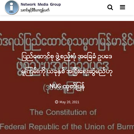
Men
ပြည်ထောင်စု ဖွဲ့စည်းပုံ အခြေခံ ဥပဒေ
မူကြမ်းကို ယခုနှစ် အပြီးရေးဆွဲမည်ဟု
NUG ထုတ်ပြန်
May 20, 2021