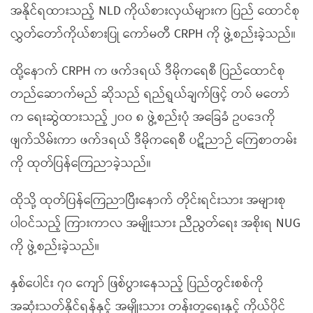
အနိုင်ရထားသည့် NLD ကိုယ်စားလှယ်များက ပြည် ထောင်စု
လွှတ်တော်ကိုယ်စားပြု ကော်မတီ CRPH ကို ဖွဲ့စည်းခဲ့သည်။
ထို့နောက် CRPH က ဖက်ဒရယ် ဒီမိုကရေစီ ပြည်ထောင်စု
တည်ဆောက်မည် ဆိုသည် ရည်ရွယ်ချက်ဖြင့် တပ် မတော်
က ရေးဆွဲထားသည့် ၂၀၀ ၈ ဖွဲ့စည်းပုံ အခြေခံ ဥပဒေကို
ဖျက်သိမ်းကာ ဖက်ဒရယ် ဒီမိုကရေစီ ပဋိညာဉ် ကြေစာတမ်း
ကို ထုတ်ပြန်ကြေညာခဲ့သည်။
ထိုသို့ ထုတ်ပြန်ကြေညာပြီးနောက် တိုင်းရင်းသား အများစု
ပါဝင်သည့် ကြားကာလ အမျိုးသား ညီညွတ်ရေး အစိုးရ NUG
ကို ဖွဲ့စည်းခဲ့သည်။
နှစ်ပေါင်း ၇၀ ကျော် ဖြစ်ပွားနေသည့် ပြည်တွင်းစစ်ကို
အဆုံးသတ်နိုင်ရန်နှင့် အမျိုးသား တန်းတူရေးနှင့် ကိုယ်ပိုင်