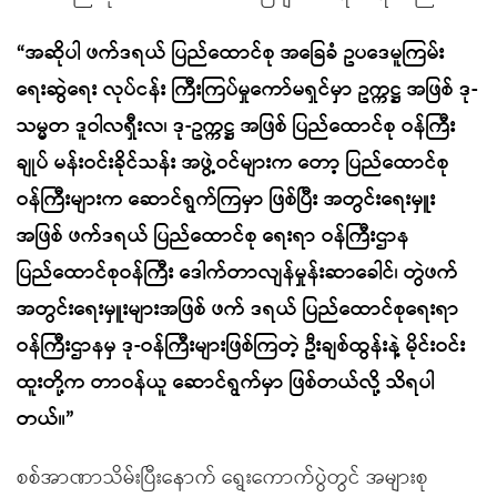
“အဆိုပါ ဖက်ဒရယ် ပြည်ထောင်စု အခြေခံ ဥပဒေမူကြမ်း
ရေးဆွဲရေး လုပ်ငန်း ကြီးကြပ်မှုကော်မရှင်မှာ ဥက္ကဋ္ဌ အဖြစ် ဒု-
သမ္မတ ဒူဝါလရှီးလ၊ ဒု-ဥက္ကဋ္ဌ အဖြစ် ပြည်ထောင်စု ဝန်ကြီး
ချုပ် မန်းဝင်းခိုင်သန်း အဖွဲ့ဝင်များက တော့ ပြည်ထောင်စု
ဝန်ကြီးများက ဆောင်ရွက်ကြမှာ ဖြစ်ပြီး အတွင်းရေးမှူး
အဖြစ် ဖက်ဒရယ် ပြည်ထောင်စု ရေးရာ ဝန်ကြီးဌာန
ပြည်ထောင်စုဝန်ကြီး ဒေါက်တာလျန်မှုန်းဆာခေါင်၊ တွဲဖက်
အတွင်းရေးမှူးများအဖြစ် ဖက် ဒရယ် ပြည်ထောင်စုရေးရာ
ဝန်ကြီးဌာနမှ ဒု-ဝန်ကြီးများဖြစ်ကြတဲ့ ဦးချစ်ထွန်းနဲ့ မိုင်းဝင်း
ထူးတို့က တာဝန်ယူ ဆောင်ရွက်မှာ ဖြစ်တယ်လို့ သိရပါ
တယ်။”
စစ်အာဏာသိမ်းပြီးနောက် ရွေးကောက်ပွဲတွင် အများစု