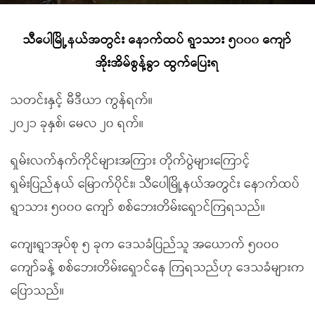
သီပေါမြို့နယ်အတွင်း နောက်ထပ် ရွာသား ၅၀၀၀ ကျော်
အိုးအိမ်စွန့်ခွာ ထွက်ပြေးရ
သတင်းနှင့် မီဒီယာ ကွန်ရက်။
၂၀၂၁ ခုနှစ်၊ မေလ ၂၀ ရက်။
ရှမ်းလက်နက်ကိုင်များအကြား တိုက်ပွဲများကြောင့်
ရှမ်းပြည်နယ် မြောက်ပိုင်း၊ သီပေါမြို့နယ်အတွင်း နောက်ထပ်
ရွာသား ၅၀၀၀ ကျော် စစ်ဘေးတိမ်းရှောင်ကြရသည်။
ကျေးရွာအုပ်စု ၅ ခုက ဒေသခံပြည်သူ အယောက် ၅၀၀၀
ကျော်ခန့် စစ်ဘေးတိမ်းရှောင်နေ ကြရသည်ဟု ဒေသခံများက
ပြောသည်။