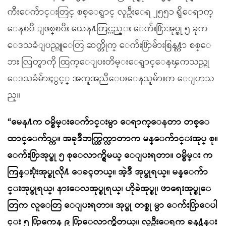
ကီးေက်ာင္းတြင္ စစ္ေရွာင္ လူဦးေရ ၂၅၅၁ ရွိေရာက္
ေနၿပီ ျဖစ္ၿပီး ယေန႔တြင္လည္း ေက်း႐ြာအုပ္စု ၅ ခုက
ေဒသခံျပည္သူေတြ ဆက္တိုက္ ေက်း႐ြာမ်ားစြန႔္ကာ စစ္ေ
ဘး လြတ္ရာကို ထြက္ေျပးတိမ္းေရွာင္ေနၾကသည္ဟု
ေဒသခံမ်ားႏွင့္ အကူအညီေပးေနသူမ်ားက ေျပာသ
ည္။
“မေန႔က ဝမ္စိမ္းေက်ာင္းမွာ ေရာက္ေနတာ တစ္ေ
ထာင္ေက်ာ္က။ အခုဒီဘက္ထြက္လာတာက မန္ေက်ာင္းအုပ္ စု။
ေက်း႐ြာအုပ္စု ၅ စုေလာက္ရွိမယ္ ေျပးရတာ။ ဝမ္စိမ္း က
ကြန္း႐ုံးအုပ္စုလို႔ ေခၚတယ္။ အဲ့ဒီ အုပ္စုရယ္။ မန္ေက်ာ
င္းအုပ္စုရယ္၊ နားေလအုပ္စုရယ္၊ ဟိုခဲအုပ္စု၊ ဖာေရးအုပ္စုေ
တြက လူေတြ ေျပးရတာ။ အုပ္စု တစ္ခု မွာ ေက်း႐ြာေပါ
င္း ၅ ႐ြာကေန ၉ ႐ြာေလာက္ရွိတယ္။ လူဦးေရက ခန႔္မွန္း