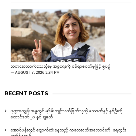
သတင်းထောက်သေဆုံးမှု အစ္စရေးကို စစ်ရာဇဝတ်မှုဖြင့် စွပ်စွဲ
—
AUGUST 7, 2026 2:34 PM
RECENT POSTS
ပုဏ္ဏားကျွန်းအမှုတွင် မုဒိမ်းကျင့်သတ်ဖြတ်သူကို သေဒဏ်နှင့် နှစ်ဦးကို
ထောင်ဒဏ် ၂၀ နှစ် ချမှတ်
အောင်ပန်းတွင် ပျောက်ဆုံးနေသည့် ကလေးငယ်အလောင်းကို ရေတွင်း