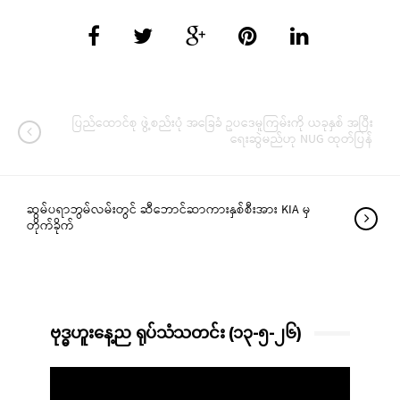
ပြည်ထောင်စု ဖွဲ့စည်းပုံ အခြေခံ ဥပဒေမူကြမ်းကို ယခုနှစ် အပြီး
ရေးဆွဲမည်ဟု NUG ထုတ်ပြန်
ဆွမ်ပရာဘွမ်လမ်းတွင် ဆီဘောင်ဆာကားနှစ်စီးအား KIA မှ
တိုက်ခိုက်
ဗုဒ္ဓဟူးနေ့ည ရုပ်သံသတင်း (၁၃-၅-၂၆)