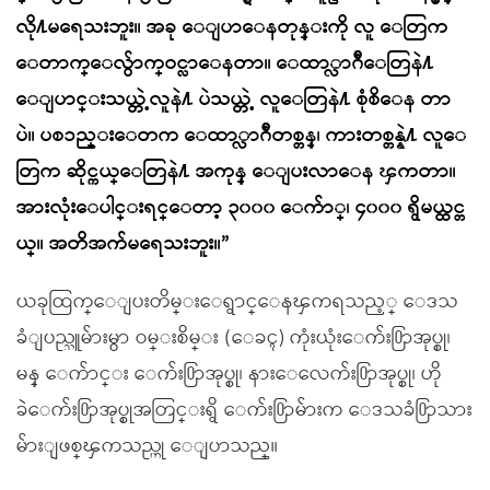
လို႔မရေသးဘူး။ အခု ေျပာေနတုန္းကို လူ ေတြက
ေတာက္ေလွ်ာက္ဝင္လာေနတာ။ ေထာ္လာဂ်ီေတြနဲ႔
ေျပာင္းသယ္တဲ့လူနဲ႔ ပဲသယ္တဲ့ လူေတြနဲ႔ စုံစိေန တာ
ပဲ။ ပစၥည္းေတက ေထာ္လာဂ်ီတစ္တန္၊ ကားတစ္တန္နဲ႔ လူေ
တြက ဆိုင္ကယ္ေတြနဲ႔ အကုန္ ေျပးလာေန ၾကတာ။
အားလုံးေပါင္းရင္ေတာ့ ၃၀၀၀ ေက်ာ္၊ ၄၀၀၀ ရွိမယ္ထင္တ
ယ္။ အတိအက်မရေသးဘူး။”
ယခုထြက္ေျပးတိမ္းေရွာင္ေနၾကရသည့္ ေဒသ
ခံျပည္သူမ်ားမွာ ဝမ္းစိမ္း (ေခၚ) ကုံးယုံးေက်း႐ြာအုပ္စု၊
မန္ ေက်ာင္း ေက်း႐ြာအုပ္စု၊ နားေလေက်း႐ြာအုပ္စု၊ ဟို
ခဲေက်း႐ြာအုပ္စုအတြင္းရွိ ေက်း႐ြာမ်ားက ေဒသခံ႐ြာသား
မ်ားျဖစ္ၾကသည္ဟု ေျပာသည္။