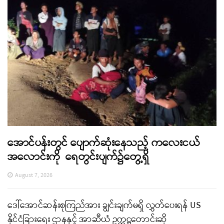
အောင်ပန်းတွင် ပျောက်ဆုံးနေသည့် ကလေးငယ်
အလောင်းကို ရေတွင်းပျက်၌တွေ့ရှိ
August 7, 2026
ဒေါ်အောင်ဆန်းစုကြည်အား ချွင်းချက်မရှိ လွှတ်ပေးရန် US
နိုင်ငံခြားရေး ဌာနနှင့် အာဆီယံ ဥက္ကဋ္ဌတောင်းဆို