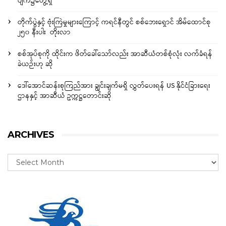
ပျက်၌တွေ့ရှိ
တိုက်ပွဲနှင့် ဗုံးကြဲမှုများကြောင့် ကရင်နီတွင် စစ်ဘေးရှောင် အိမ်ထောင်စု
၂၅၀ နီးပါး တိုးလာ
စစ်အုပ်စုကို ထိုင်းက ဖိတ်ခေါ်သော်လည်း အာဆီယံတစ်စုံလုံး လက်ခံရန်
ခဲယဉ်းဟု ဆို
ဒေါ်အောင်ဆန်းစုကြည်အား ချွင်းချက်မရှိ လွှတ်ပေးရန် US နိုင်ငံခြားရေး
ဌာနနှင့် အာဆီယံ ဥက္ကဋ္ဌတောင်းဆို
ARCHIVES