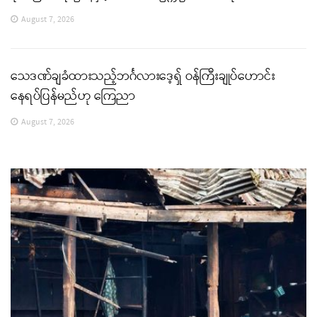
August 7, 2026
သေဒဏ်ချခံထားသည့်ဘင်္ဂလားဒေ့ရှ် ဝန်ကြီးချုပ်ဟောင်း
နေရပ်ပြန်မည်ဟု ကြေညာ
August 7, 2026