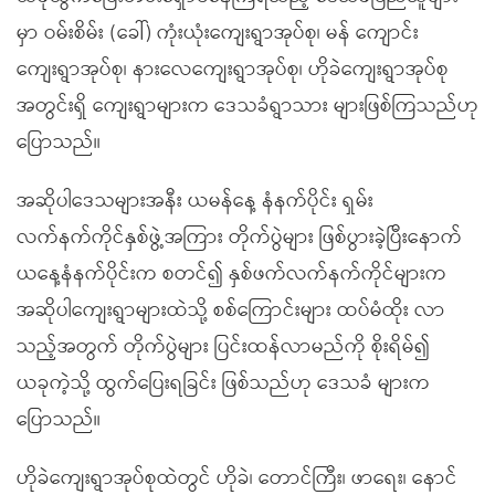
မှာ ဝမ်းစိမ်း (ခေါ်) ကုံးယုံးကျေးရွာအုပ်စု၊ မန် ကျောင်း
ကျေးရွာအုပ်စု၊ နားလေကျေးရွာအုပ်စု၊ ဟိုခဲကျေးရွာအုပ်စု
အတွင်းရှိ ကျေးရွာများက ဒေသခံရွာသား များဖြစ်ကြသည်ဟု
ပြောသည်။
အဆိုပါဒေသများအနီး ယမန်နေ့ နံနက်ပိုင်း ရှမ်း
လက်နက်ကိုင်နှစ်ဖွဲ့အကြား တိုက်ပွဲများ ဖြစ်ပွားခဲ့ပြီးနောက်
ယနေ့နံနက်ပိုင်းက စတင်၍ နှစ်ဖက်လက်နက်ကိုင်များက
အဆိုပါကျေးရွာများထဲသို့ စစ်ကြောင်းများ ထပ်မံထိုး လာ
သည့်အတွက် တိုက်ပွဲများ ပြင်းထန်လာမည်ကို စိုးရိမ်၍
ယခုကဲ့သို့ ထွက်ပြေးရခြင်း ဖြစ်သည်ဟု ဒေသခံ များက
ပြောသည်။
ဟိုခဲကျေးရွာအုပ်စုထဲတွင် ဟိုခဲ၊ တောင်ကြီး၊ ဖာရေး၊ နောင်