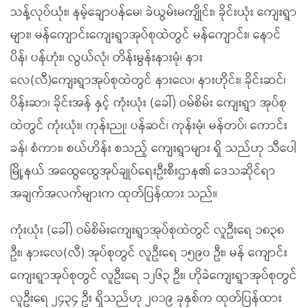
သန့်လုပ်ယုံး၊ နမ့်ချောပန်မေ၊ ခဲယွမ်းမကျိုင်း၊ ခိုင်းယုံး ကျေးရွာ
များ၊ မန်ကျောင်းကျေးရွာအုပ်စုထဲတွင် မန်ကျောင်း၊ နောင်
ပိန်၊ ပန်ဟုံး၊ လွယ်လုံ၊ တိန်းမွန်းနားမုံ၊ နား
လေ(လီ)ကျေးရွာအုပ်စုထဲတွင် နားလေ၊ နားဟိုင်း၊ ခိုင်းဆင်၊
ပိန်းဆာ၊ ခိုင်းအန် နှင့် ကုံးယုံး (ခေါ်) ဝမ်စိမ်း ကျေးရွာ အုပ်စု
ထဲတွင် ကုံးယုံး၊ ကုန်းညု၊ ပန်ဆင်၊ ကုန်းမုံ၊ မန်တပ်၊ ကောင်း
ခန်၊ စံကား၊ စယ်ဟိန်း စသည့် ကျေးရွာများ ရှိ သည်ဟု သီပေါ
မြို့နယ် အထွေထွေအုပ်ချုပ်ရေးဦးစီးဌာန၏ ဒေသဆိုင်ရာ
အချက်အလက်များက ထုတ်ပြန်ထား သည်။
ကုံးယုံး (ခေါ်) ဝမ်စိမ်းကျေးရွာအုပ်စုထဲတွင် လူဦးရေ ၁၈၃၈
ဦး၊ နားလေ(လီ) အုပ်စုတွင် လူဦးရေ ၁၅၉၀ ဦး၊ မန် ကျောင်း
ကျေးရွာအုပ်စုတွင် လူဦးရေ ၁၂၆၃ ဦး၊ ဟိုခဲကျေးရွာအုပ်စုတွင်
လူဦးရေ ၂၄၃၄ ဦး ရှိသည်ဟု ၂၀၁၉ ခုနှစ်က ထုတ်ပြန်ထား