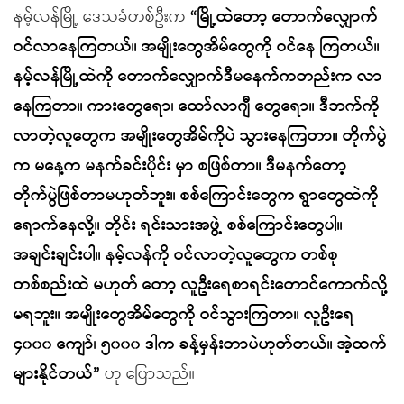
နမ့်လန်မြို့ ဒေသခံတစ်ဦးက
“မြို့ထဲတော့ တောက်လျှောက်
ဝင်လာနေကြတယ်။ အမျိုးတွေအိမ်တွေကို ဝင်နေ ကြတယ်။
နမ့်လန်မြို့ထဲကို တောက်လျှောက်ဒီမနေက်ကတည်းက လာ
နေကြတာ။ ကားတွေရော၊ ထော်လာဂျီ တွေရော။ ဒီဘက်ကို
လာတဲ့လူတွေက အမျိုးတွေအိမ်ကိုပဲ သွားနေကြတာ။ တိုက်ပွဲ
က မနေ့က မနက်ခင်းပိုင်း မှာ စဖြစ်တာ။ ဒီမနက်တော့
တိုက်ပွဲဖြစ်တာမဟုတ်ဘူး။ စစ်ကြောင်းတွေက ရွာတွေထဲကို
ရောက်နေလို့။ တိုင်း ရင်းသားအဖွဲ့ စစ်ကြောင်းတွေပါ။
အချင်းချင်းပါ။ နမ့်လန်ကို ဝင်လာတဲ့လူတွေက တစ်စု
တစ်စည်းထဲ မဟုတ် တော့ လူဦးရေစာရင်းတောင်ကောက်လို့
မရဘူး။ အမျိုးတွေအိမ်တွေကို ဝင်သွားကြတာ။ လူဦးရေ
၄၀၀၀ ကျော်၊ ၅၀၀၀ ဒါက ခန့်မှန်းတာပဲဟုတ်တယ်။ အဲ့ထက်
များနိုင်တယ်”
ဟု ပြောသည်။