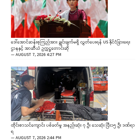
ဒေါ်အောင်ဆန်းစုကြည်အား ချွင်းချက်မရှိ လွှတ်ပေးရန် US နိုင်ငံခြားရေး
ဌာနနှင့် အာဆီယံ ဥက္ကဋ္ဌတောင်းဆို
—
AUGUST 7, 2026 4:27 PM
ထိုင်းစာသင်ကျောင်း ပစ်ခတ်မှု အနည်းဆုံး ၇ ဦး သေဆုံး ပြီး၁၅ ဦး ဒဏ်ရာ
ရ
—
AUGUST 7, 2026 2:44 PM