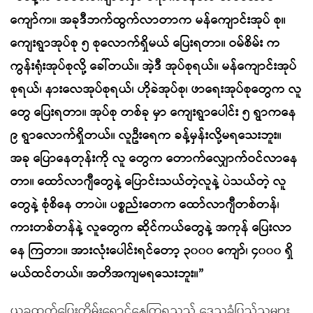
ကျော်က။ အခုဒီဘက်ထွက်လာတာက မန်ကျောင်းအုပ် စု။
ကျေးရွာအုပ်စု ၅ စုလောက်ရှိမယ် ပြေးရတာ။ ဝမ်စိမ်း က
ကွန်းရုံးအုပ်စုလို့ ခေါ်တယ်။ အဲ့ဒီ အုပ်စုရယ်။ မန်ကျောင်းအုပ်
စုရယ်၊ နားလေအုပ်စုရယ်၊ ဟိုခဲအုပ်စု၊ ဖာရေးအုပ်စုတွေက လူ
တွေ ပြေးရတာ။ အုပ်စု တစ်ခု မှာ ကျေးရွာပေါင်း ၅ ရွာကနေ
၉ ရွာလောက်ရှိတယ်။ လူဦးရေက ခန့်မှန်းလို့မရသေးဘူး။
အခု ပြောနေတုန်းကို လူ တွေက တောက်လျှောက်ဝင်လာနေ
တာ။ ထော်လာဂျီတွေနဲ့ ပြောင်းသယ်တဲ့လူနဲ့ ပဲသယ်တဲ့ လူ
တွေနဲ့ စုံစိနေ တာပဲ။ ပစ္စည်းတေက ထော်လာဂျီတစ်တန်၊
ကားတစ်တန်နဲ့ လူတွေက ဆိုင်ကယ်တွေနဲ့ အကုန် ပြေးလာ
နေ ကြတာ။ အားလုံးပေါင်းရင်တော့ ၃၀၀၀ ကျော်၊ ၄၀၀၀ ရှိ
မယ်ထင်တယ်။ အတိအကျမရသေးဘူး။”
ယခုထွက်ပြေးတိမ်းရှောင်နေကြရသည့် ဒေသခံပြည်သူများ