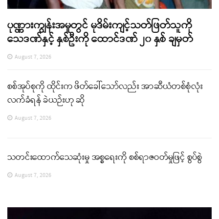
ပုဏ္ဏားကျွန်းအမှုတွင် မုဒိမ်းကျင့်သတ်ဖြတ်သူကို
သေဒဏ်နှင့် နှစ်ဦးကို ထောင်ဒဏ် ၂၀ နှစ် ချမှတ်
August 7, 2026
စစ်အုပ်စုကို ထိုင်းက ဖိတ်ခေါ်သော်လည်း အာဆီယံတစ်စုံလုံး
လက်ခံရန် ခဲယဉ်းဟု ဆို
August 7, 2026
သတင်းထောက်သေဆုံးမှု အစ္စရေးကို စစ်ရာဇဝတ်မှုဖြင့် စွပ်စွဲ
August 7, 2026