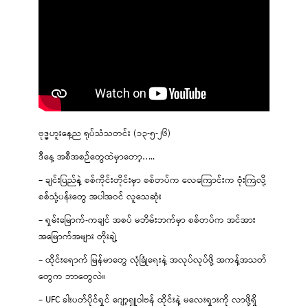
ဗုဒ္ဓဟူးနေ့ည ရုပ်သံသတင်း (၁၃-၅-၂၆)
ဒီနေ့ အစီအစဉ်တွေထဲမှာတော့…..
– ချင်းပြည်နဲ့ စစ်ကိုင်းတိုင်းမှာ စစ်တပ်က လေကြောင်းက ဗုံးကြဲလို့
စစ်သုံ့ပန်းတွေ အပါအဝင် လူသေဆုံး
– ရှမ်းမြောက်-ကချင် အစပ် မဘိမ်းဘက်မှာ စစ်တပ်က အင်အား
အမြောက်အများ တိုးချဲ့
– ထိုင်းရောက် မြန်မာတွေ လုံခြုံရေးနဲ့ အလုပ်လုပ်ဖို့ အကန့်အသတ်
တွေက ဘာတွေလဲ။
– UFC ခါးပတ်ပိုင်ရှင် ဂျော့ရှူဝါဗန် ထိုင်းနဲ့ မလေးရှားကို လာဖို့ရှိ