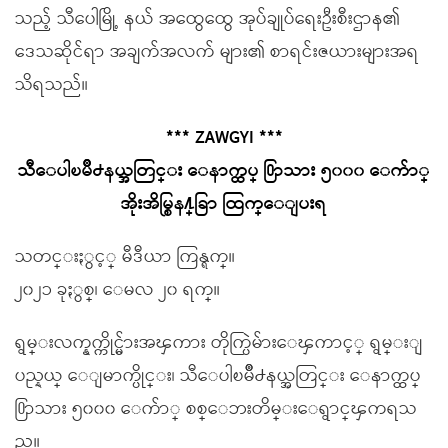
သည့် သီပေါမြို့ နယ် အထွေထွေ အုပ်ချုပ်ရေးဦးစီးဌာန၏
ဒေသဆိုင်ရာ အချက်အလက် များ၏ စာရင်းဇယားများအရ
သိရသည်။
*** ZAWGYI ***
သီေပါၿမိဳ႕နယ္အတြင္း ေနာက္ထပ္ ႐ြာသား ၅၀၀၀ ေက်ာ္
အိုးအိမ္စြန႔္ခြာ ထြက္ေျပးရ
သတင္းႏွင့္ မီဒီယာ ကြန္ရက္။
၂၀၂၁ ခုႏွစ္၊ ေမလ ၂၀ ရက္။
ရွမ္းလက္နက္ကိုင္မ်ားအၾကား တိုက္ပြဲမ်ားေၾကာင့္ ရွမ္းျ
ပည္နယ္ ေျမာက္ပိုင္း၊ သီေပါၿမိဳ႕နယ္အတြင္း ေနာက္ထပ္
႐ြာသား ၅၀၀၀ ေက်ာ္ စစ္ေဘးတိမ္းေရွာင္ၾကရသ
ည္။