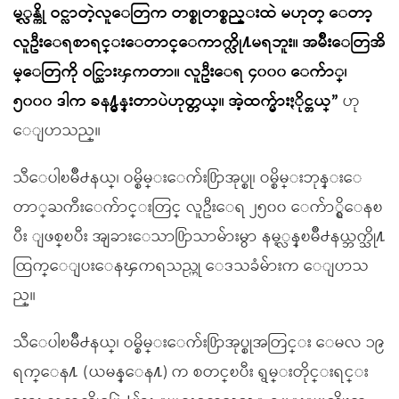
မ့္လန္ကို ဝင္လာတဲ့လူေတြက တစ္စုတစ္စည္းထဲ မဟုတ္ ေတာ့
လူဦးေရစာရင္းေတာင္ေကာက္လို႔မရဘူး။ အမ်ိဳးေတြအိ
မ္ေတြကို ဝင္သြားၾကတာ။ လူဦးေရ ၄၀၀၀ ေက်ာ္၊
၅၀၀၀ ဒါက ခန႔္မွန္းတာပဲဟုတ္တယ္။ အဲ့ထက္မ်ားႏိုင္တယ္”
ဟု
ေျပာသည္။
သီေပါၿမိဳ႕နယ္၊ ဝမ္စိမ္းေက်း႐ြာအုပ္စု၊ ဝမ္စိမ္းဘုန္းေ
တာ္ႀကီးေက်ာင္းတြင္ လူဦးေရ ၂၅၀၀ ေက်ာ္ရွိေနၿ
ပီး ျဖစ္ၿပီး အျခားေသာ႐ြာသာမ်ားမွာ နမ့္လန္ၿမိဳ႕နယ္ဘက္သို႔
ထြက္ေျပးေနၾကရသည္ဟု ေဒသခံမ်ားက ေျပာသ
ည္။
သီေပါၿမိဳ႕နယ္၊ ဝမ္စိမ္းေက်း႐ြာအုပ္စုအတြင္း ေမလ ၁၉
ရက္ေန႔ (ယမန္ေန႔) က စတင္ၿပီး ရွမ္းတိုင္းရင္း