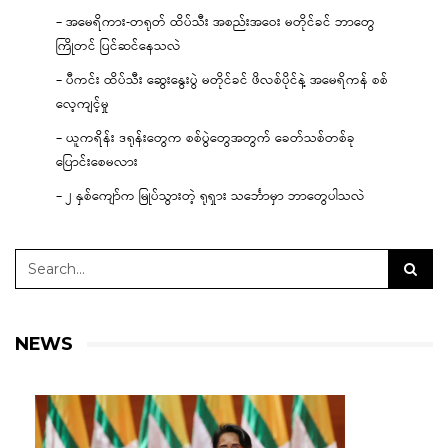
– အမေရိကား-တရုတ် ထိပ်သီး အစည်းအဝေး မတိုင်ခင် ဘာတွေ
ကြိုတင် ပြင်ဆင်နေသလဲ
– ပီကင်း ထိပ်သီး ဆွေးနွေးပွဲ မတိုင်ခင် ဖိလစ်ပိုင်နဲ့ အမေရိကန် စစ်
လေ့ကျင့်မှု
– ယူကရိန်း ဒရုန်းတွေက စစ်ပွဲတွေအတွက် ခေတ်သစ်တစ်ခု
ပြောင်းစေမလား
– ၂ နှစ်ကျော်က မြုပ်သွားတဲ့ ရုရှား သင်္ဘောမှာ ဘာတွေပါသလဲ
NEWS