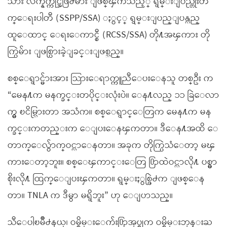
သား လက္နက္ကိုင္အဖြဲ႕မ်ား ျဖစ္ၾကသည့္ ရွမ္းျပည္တိုးတ
က္ေရးပါတီ (SSPP/SSA) ႏွင့္ ရွမ္းျပည္ျပန္လည္
ထူေထာင္ ေရးေကာင္စီ (RCSS/SSA) တို႔အၾကား တို
က္ပြဲမ်ား ျဖစ္ပြားခဲ့ျခင္းျဖစ္သည္။
စစ္ေရွာင္မ်ားအား သြားေရာက္ကူညီေပးေနသူ တစ္ဦး က
“မေန႔က မနက္ခင္းတပိုင္းလုံးပဲ။ ေန႔လည္ ၁၁ ခြဲေလာ
က္မွ ၿငိမ္သြားတာ အသံက။ စစ္ေရွာင္ေတြက မေန႔က မန
က္ခင္းကတည္းက ေျပးေနၾကတာ။ ဒီေန႔အထိ ေ
တာက္ေလွ်ာက္ဝင္လာေနတာ။ အခုက တိုက္ပြဲသံေတာ့ မၾ
ကားေတာ့ဘူး။ စစ္ေၾကာင္းေတြ ႐ြာထဲဝင္လာလို႔ ပစ္မွာ
စိုးလို႔ ထြက္ေျပးၾကတာ။ ရွမ္းႏွစ္ဖြဲ႕က ျဖစ္ေန
တာ။ TNLA က ဒီမွာ မရွိဘူး” ဟု ေျပာသည္။
သီေပါၿမိဳ႕နယ္၊ ဝမ္စိမ္းေက်း႐ြာအုပ္စုက ဝမ္စိမ္းဘုန္းႀ