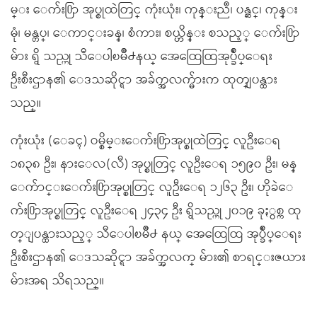
မ္း ေက်း႐ြာ အုပ္စုထဲတြင္ ကုံးယုံး၊ ကုန္းညဳ၊ ပန္ဆင္၊ ကုန္း
မုံ၊ မန္တပ္၊ ေကာင္းခန္၊ စံကား၊ စယ္ဟိန္း စသည့္ ေက်း႐ြာ
မ်ား ရွိ သည္ဟု သီေပါၿမိဳ႕နယ္ အေထြေထြအုပ္ခ်ဳပ္ေရး
ဦးစီးဌာန၏ ေဒသဆိုင္ရာ အခ်က္အလက္မ်ားက ထုတ္ျပန္ထား
သည္။
ကုံးယုံး (ေခၚ) ဝမ္စိမ္းေက်း႐ြာအုပ္စုထဲတြင္ လူဦးေရ
၁၈၃၈ ဦး၊ နားေလ(လီ) အုပ္စုတြင္ လူဦးေရ ၁၅၉၀ ဦး၊ မန္
ေက်ာင္းေက်း႐ြာအုပ္စုတြင္ လူဦးေရ ၁၂၆၃ ဦး၊ ဟိုခဲေ
က်း႐ြာအုပ္စုတြင္ လူဦးေရ ၂၄၃၄ ဦး ရွိသည္ဟု ၂၀၁၉ ခုႏွစ္က ထု
တ္ျပန္ထားသည့္ သီေပါၿမိဳ႕ နယ္ အေထြေထြ အုပ္ခ်ဳပ္ေရး
ဦးစီးဌာန၏ ေဒသဆိုင္ရာ အခ်က္အလက္ မ်ား၏ စာရင္းဇယား
မ်ားအရ သိရသည္။