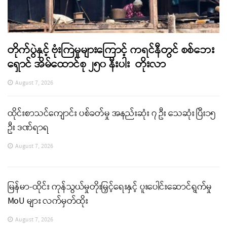
တိုက်ပွဲနှင့် ဗုံးကြဲမှုများကြောင့် ကရင်နီတွင် စစ်ဘေး
ရှောင် အိမ်ထောင်စု ၂၅၀ နီးပါး တိုးလာ
August 7, 2026
ထိုင်းစာသင်ကျောင်း ပစ်ခတ်မှု အနည်းဆုံး ၇ ဦး သေဆုံး ပြီး၁၅
ဦး ဒဏ်ရာရ
August 7, 2026
မြန်မာ-ထိုင်း ကုန်သွယ်မှုတိုးမြှင့်ရေးနှင့် ပူးပေါင်းဆောင်ရွက်မှု
MoU များ လက်မှတ်ထိုး
August 7, 2026