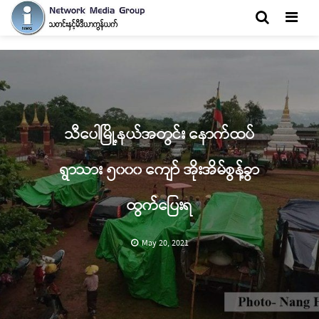
Men
သီပေါမြို့နယ်အတွင်း နောက်ထပ်
ရွာသား ၅၀၀၀ ကျော် အိုးအိမ်စွန့်ခွာ
ထွက်ပြေးရ
May 20, 2021