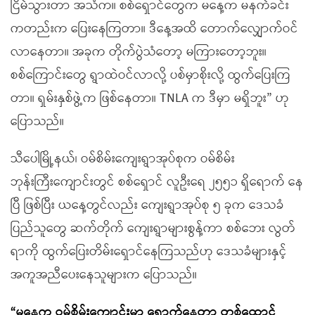
ငြိမ်သွားတာ အသံက။ စစ်ရှောင်တွေက မနေ့က မနက်ခင်း
ကတည်းက ပြေးနေကြတာ။ ဒီနေ့အထိ တောက်လျှောက်ဝင်
လာနေတာ။ အခုက တိုက်ပွဲသံတော့ မကြားတော့ဘူး။
စစ်ကြောင်းတွေ ရွာထဲဝင်လာလို့ ပစ်မှာစိုးလို့ ထွက်ပြေးကြ
တာ။ ရှမ်းနှစ်ဖွဲ့က ဖြစ်နေတာ။ TNLA က ဒီမှာ မရှိဘူး” ဟု
ပြောသည်။
သီပေါမြို့နယ်၊ ဝမ်စိမ်းကျေးရွာအုပ်စုက ဝမ်စိမ်း
ဘုန်းကြီးကျောင်းတွင် စစ်ရှောင် လူဦးရေ ၂၅၅၁ ရှိရောက် နေ
ပြီ ဖြစ်ပြီး ယနေ့တွင်လည်း ကျေးရွာအုပ်စု ၅ ခုက ဒေသခံ
ပြည်သူတွေ ဆက်တိုက် ကျေးရွာများစွန့်ကာ စစ်ဘေး လွတ်
ရာကို ထွက်ပြေးတိမ်းရှောင်နေကြသည်ဟု ဒေသခံများနှင့်
အကူအညီပေးနေသူများက ပြောသည်။
“မနေ့က ဝမ်စိမ်းကျောင်းမှာ ရောက်နေတာ တစ်ထောင်