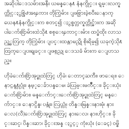
အဆိုပါေဒသမ်ားအနီး ယမန္ေန႔ နံနက္ပိုင္း ရွမ္းလက္န
က္ကိုင္ႏွစ္ဖြဲ႕အၾကား တိုက္ပြဲမ်ား ျဖစ္ပြားခဲ့ၿပီးေနာက္
ယေန႔နံနက္ပိုင္းက စတင္၍ ႏွစ္ဖက္လက္နက္ကိုင္မ်ားက အဆို
ပါေက်း႐ြာမ်ားထဲသို႔ စစ္ေၾကာင္းမ်ား ထပ္မံထိုး လာသ
ည့္အတြက္ တိုက္ပြဲမ်ား ျပင္းထန္လာမည္ကို စိုးရိမ္၍ ယခုကဲ့သို႔
ထြက္ေျပးရျခင္း ျဖစ္သည္ဟု ေဒသခံ မ်ားက ေျပာသ
ည္။
ဟိုခဲေက်း႐ြာအုပ္စုထဲတြင္ ဟိုခဲ၊ ေတာင္ႀကီး၊ ဖာေရး၊ ေ
နာင္သန႔္လုပ္ယုံး၊ နမ့္ေခ်ာပန္ေမ၊ ခဲယြမ္းမက်ိဳင္း၊ ခိုင္းယုံး
ေက်း႐ြာမ်ား၊ မန္ေက်ာင္းေက်း႐ြာအုပ္စုထဲတြင္ မန္ေ
က်ာင္း၊ ေနာင္ပိန္၊ ပန္ဟုံး၊ လြယ္လုံ၊ တိန္းမြန္းနားမုံ၊ နား
ေလ(လီ)ေက်း႐ြာအုပ္စုထဲတြင္ နားေလ၊ နားဟိုင္း၊ ခို
င္းဆင္၊ ပိန္းဆာ၊ ခိုင္းအန္ ႏွင့္ ကုံးယုံး (ေခၚ) ဝမ္စိ