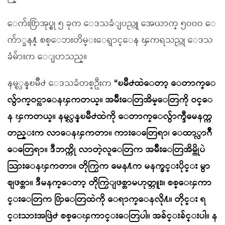
ေက်း႐ြာအုပ္စု ၅ ခုက ေဒသခံျပည္သူ အေယာက္ ၅၀၀၀ ေ
က်ာ္ခန႔္ စစ္ေဘးတိမ္းေရွာင္ေန ၾကရသည္ဟု ေဒသ
ခံမ်ားက ေျပာသည္။
နမ့္လန္ၿမိဳ႕ ေဒသခံတစ္ဦးက
“ၿမိဳ႕ထဲေတာ့ ေတာက္ေ
လွ်ာက္ဝင္လာေနၾကတယ္။ အမ်ိဳးေတြအိမ္ေတြကို ဝင္ေ
န ၾကတယ္။ နမ့္လန္ၿမိဳ႕ထဲကို ေတာက္ေလွ်ာက္ဒီမေနက္က
တည္းက လာေနၾကတာ။ ကားေတြေရာ၊ ေထာ္လာဂ်ီ
ေတြေရာ။ ဒီဘက္ကို လာတဲ့လူေတြက အမ်ိဳးေတြအိမ္ကိုပဲ
သြားေနၾကတာ။ တိုက္ပြဲက မေန႔က မနက္ခင္းပိုင္း မွာ
စျဖစ္တာ။ ဒီမနက္ေတာ့ တိုက္ပြဲျဖစ္တာမဟုတ္ဘူး။ စစ္ေၾကာ
င္းေတြက ႐ြာေတြထဲကို ေရာက္ေနလို႔။ တိုင္း ရ
င္းသားအဖြဲ႕ စစ္ေၾကာင္းေတြပါ။ အခ်င္းခ်င္းပါ။ န