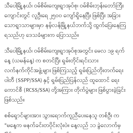
သီပေါမြို့နယ်၊ ဝမ်စိမ်းကျေးရွာအုပ်စု၊ ဝမ်စိမ်းဘုန်းတော်ကြီး
ကျောင်းတွင် လူဦးရေ ၂၅၀၀ ကျော်ရှိနေပြီး ဖြစ်ပြီး အခြား
သောရွာသာများမှာ နမ့်လန်မြို့နယ်ဘက်သို့ ထွက်ပြေးနေကြ
ရသည်ဟု ဒေသခံများက ပြောသည်။
သီပေါမြို့နယ်၊ ဝမ်စိမ်းကျေးရွာအုပ်စုအတွင်း မေလ ၁၉ ရက်
နေ့ (ယမန်နေ့) က စတင်ပြီး ရှမ်းတိုင်းရင်းသား
လက်နက်ကိုင်အဖွဲ့များ ဖြစ်ကြသည့် ရှမ်းပြည်တိုးတက်ရေး
ပါတီ (SSPP/SSA) နှင့် ရှမ်းပြည်ပြန်လည် ထူထောင် ရေး
ကောင်စီ (RCSS/SSA) တို့အကြား တိုက်ပွဲများ ဖြစ်ပွားခဲ့ခြင်း
ဖြစ်သည်။
စစ်ရှောင်များအား သွားရောက်ကူညီပေးနေသူ တစ်ဦး က
“မနေ့က မနက်ခင်းတပိုင်းလုံးပဲ။ နေ့လည် ၁၁ ခွဲလောက်မှ