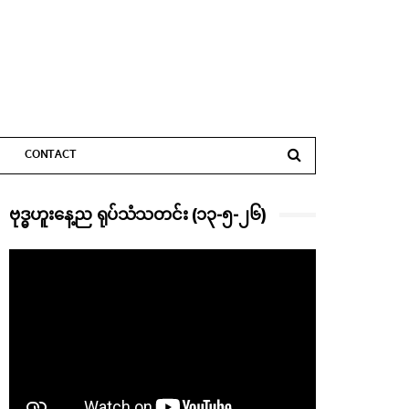
CONTACT
ဗုဒ္ဓဟူးနေ့ည ရုပ်သံသတင်း (၁၃-၅-၂၆)