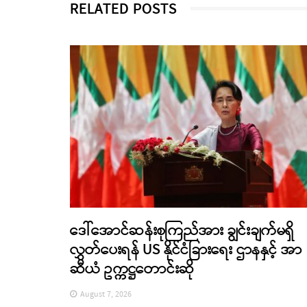
RELATED POSTS
ဒေါ်အောင်ဆန်းစုကြည်အား ချွင်းချက်မရှိ
လွှတ်ပေးရန် US နိုင်ငံခြားရေး ဌာနနှင့် အာ
ဆီယံ ဥက္ကဋ္ဌတောင်းဆို
August 7, 2026