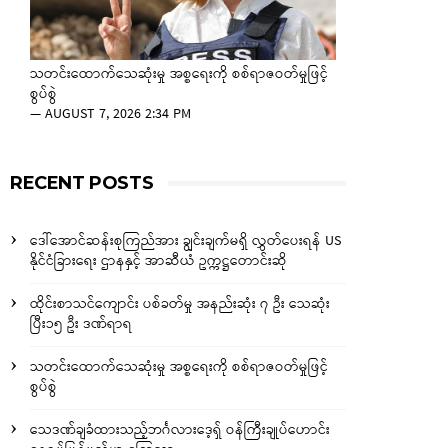
သတင်းထောက်သေဆုံးမှု အစ္စရေးကို စစ်ရာဇဝတ်မှုဖြင့်
စွပ်စွဲ
—
AUGUST 7, 2026 2:34 PM
RECENT POSTS
ဒေါ်အောင်ဆန်းစုကြည်အား ချွင်းချက်မရှိ လွှတ်ပေးရန် US
နိုင်ငံခြားရေး ဌာနနှင့် အာဆီယံ ဥက္ကဋ္ဌတောင်းဆို
ထိုင်းစာသင်ကျောင်း ပစ်ခတ်မှု အနည်းဆုံး ၇ ဦး သေဆုံး
ပြီး၁၅ ဦး ဒဏ်ရာရ
သတင်းထောက်သေဆုံးမှု အစ္စရေးကို စစ်ရာဇဝတ်မှုဖြင့်
စွပ်စွဲ
သေဒဏ်ချခံထားသည့်ဘင်္ဂလားဒေ့ရှ် ဝန်ကြီးချုပ်ဟောင်း