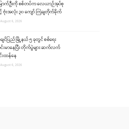
ြောက်ဦးကို စစ်တပ်က လေယာဉ်အုပ်စု
င့် ဗုံးအလုံး ၃၀ ကျော် ကြဲချတိုက်ခိုက်
August 6, 2026
ျင်ပြည် မြို့နယ် ၅ ခုတွင် စစ်ရေး
်းမာနေပြီး တိုက်ပွဲများ ဆက်လက်
ြင်းထန်နေ
August 6, 2026