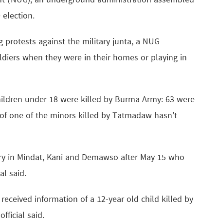
nt (NUG), an underground administration assembled
 election.
 protests against the military junta, a NUG
ldiers when they were in their homes or playing in
hildren under 18 were killed by Burma Army: 63 were
 of one of the minors killed by Tatmadaw hasn’t
tary in Mindat, Kani and Demawso after May 15 who
al said.
received information of a 12-year old child killed by
fficial said.