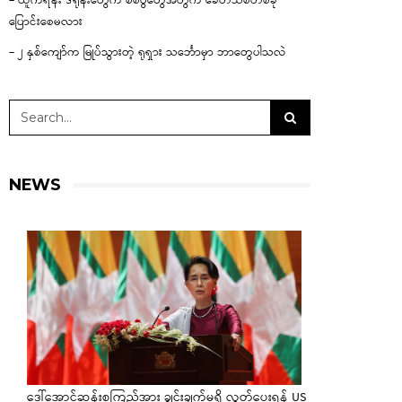
– ယူကရိန်း ဒရုန်းတွေက စစ်ပွဲတွေအတွက် ခေတ်သစ်တစ်ခု
ပြောင်းစေမလား
– ၂ နှစ်ကျော်က မြုပ်သွားတဲ့ ရုရှား သင်္ဘောမှာ ဘာတွေပါသလဲ
NEWS
ဒေါ်အောင်ဆန်းစုကြည်အား ချွင်းချက်မရှိ လွှတ်ပေးရန် US