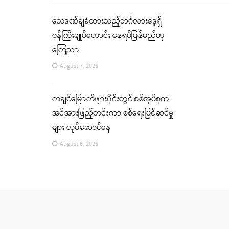
သေဒဏ်ချခံထားသည့်ဘင်္ဂလားဒေ့ရှ်
ဝန်ကြီးချုပ်ဟောင်း နေရပ်ပြန်မည်ဟု
ကြေညာ
August 7, 2026
ကချင်မြောက်ဖျားပိုင်းတွင် စစ်အုပ်စုက
အင်အားဖြည့်တင်းကာ စစ်ရေးပြင်ဆင်မှု
များ လုပ်ဆောင်နေ
August 6, 2026