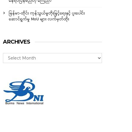
နေရပ်ပြန်မည်ဟု ကြေညာ
မြန်မာ-ထိုင်း ကုန်သွယ်မှုတိုးမြှင့်ရေးနှင့် ပူးပေါင်း
ဆောင်ရွက်မှု MoU များ လက်မှတ်ထိုး
ARCHIVES