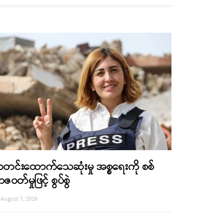
တင်းထောက်သေဆုံးမှု အစ္စရေးကို စစ်
ာဇဝတ်မှုဖြင့် စွပ်စွဲ
August 7, 2026