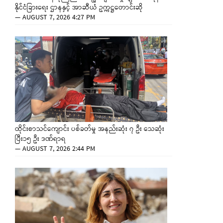
နိုင်ငံခြားရေး ဌာနနှင့် အာဆီယံ ဥက္ကဋ္ဌတောင်းဆို
—
AUGUST 7, 2026 4:27 PM
ထိုင်းစာသင်ကျောင်း ပစ်ခတ်မှု အနည်းဆုံး ၇ ဦး သေဆုံး
ပြီး၁၅ ဦး ဒဏ်ရာရ
—
AUGUST 7, 2026 2:44 PM