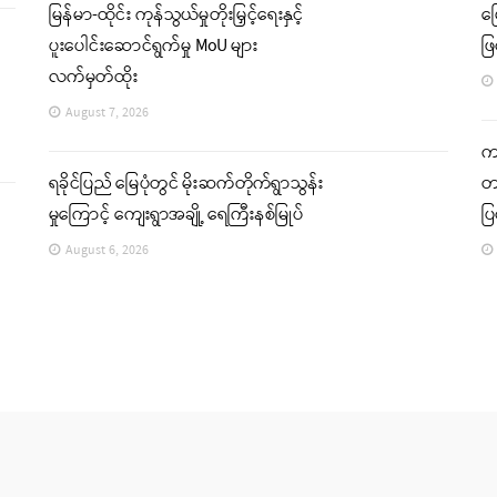
မြန်မာ-ထိုင်း ကုန်သွယ်မှုတိုးမြှင့်ရေးနှင့်
မ
ပူးပေါင်းဆောင်ရွက်မှု MoU များ
ဖြ
လက်မှတ်ထိုး
August 7, 2026
ကခ
ရခိုင်ပြည် မြေပုံတွင် မိုးဆက်တိုက်ရွာသွန်း
တင
မှုကြောင့် ကျေးရွာအချို့ ရေကြီးနစ်မြုပ်
ပ
August 6, 2026