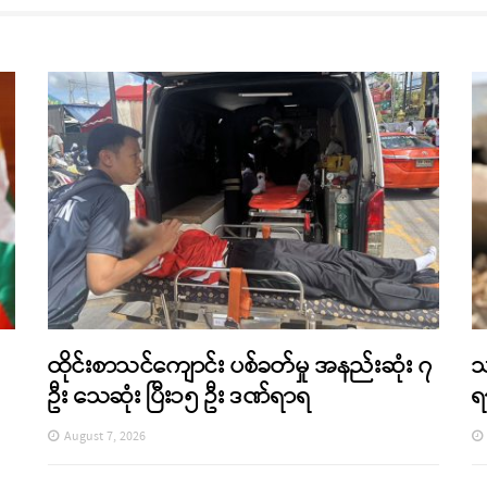
ထိုင်းစာသင်ကျောင်း ပစ်ခတ်မှု အနည်းဆုံး ၇
သ
ဦး သေဆုံး ပြီး၁၅ ဦး ဒဏ်ရာရ
ရ
August 7, 2026