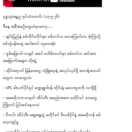
ဗုဒ္ဓဟူးနေ့ည ရုပ်သံသတင်း (၁၃-၅-၂၆)
ဒီနေ့ အစီအစဉ်တွေထဲမှာတော့…..
– ချင်းပြည်နဲ့ စစ်ကိုင်းတိုင်းမှာ စစ်တပ်က လေကြောင်းက ဗုံးကြဲလို့
စစ်သုံ့ပန်းတွေ အပါအဝင် လူသေဆုံး
– ရှမ်းမြောက်-ကချင် အစပ် မဘိမ်းဘက်မှာ စစ်တပ်က အင်အား
အမြောက်အများ တိုးချဲ့
– ထိုင်းရောက် မြန်မာတွေ လုံခြုံရေးနဲ့ အလုပ်လုပ်ဖို့ အကန့်အသတ်
တွေက ဘာတွေလဲ။
– UFC ခါးပတ်ပိုင်ရှင် ဂျော့ရှူဝါဗန် ထိုင်းနဲ့ မလေးရှားကို လာဖို့ရှိ
– အမေရိကား-တရုတ် ထိပ်သီး အစည်းအဝေး မတိုင်ခင် ဘာတွေ
ကြိုတင် ပြင်ဆင်နေသလဲ
– ပီကင်း ထိပ်သီး ဆွေးနွေးပွဲ မတိုင်ခင် ဖိလစ်ပိုင်နဲ့ အမေရိကန် စစ်
လေ့ကျင့်မှု