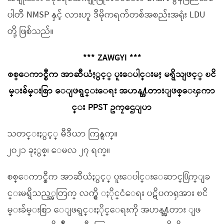
ပါတီ NMSP နှင့် လားဟူ ဒီမိုကရက်တစ်အစည်းအရုံး LDU
တို့ ဖြစ်သည်။
*** ZAWGYI ***
စစ္ေကာင္စီက အာဆီယံႏွင့္ ပူးေပါင္းမႈ မရွိသျဖင့္ ၿငိ
မ္းခ်မ္းစြာ ေျဖရွင္းေရး အဟန႔္အတားျဖစ္ေၾကာ
င္း PPST ဥကၠဌေျပာ
သတင္းႏွင့္ မီဒီယာ ကြန္ရက္။
၂၀၂၁ ခုႏွစ္၊ ေမလ ၂၇ ရက္။
စစ္ေကာင္စီက အာဆီယံႏွင့္ ပူးေပါင္းေဆာင္႐ြက္ျခ
င္းမရွိသည့္အတြက္ လက္ရွိ ႏိုင္ငံေရး ပဋိပကၡအား ၿငိ
မ္းခ်မ္းစြာ ေျဖရွင္းႏိုင္ေရးကို အဟန႔္အတား ျဖ