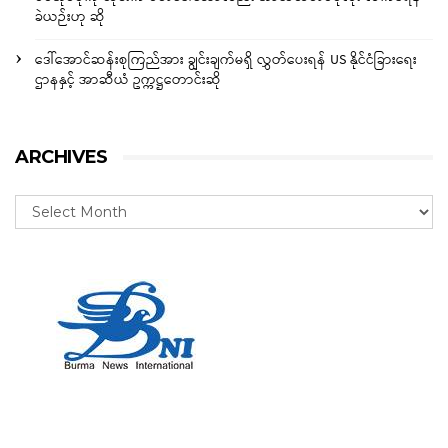
ခဲယဉ်းဟု ဆို
ဒေါ်အောင်ဆန်းစုကြည်အား ချွင်းချက်မရှိ လွှတ်ပေးရန် US နိုင်ငံခြားရေး
ဌာနနှင့် အာဆီယံ ဥက္ကဋ္ဌတောင်းဆို
ARCHIVES