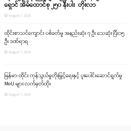
ရှောင် အိမ်ထောင်စု ၂၅၀ နီးပါး တိုးလာ
August 7, 2026
ထိုင်းစာသင်ကျောင်း ပစ်ခတ်မှု အနည်းဆုံး ၇ ဦး သေဆုံး ပြီး၁၅
ဦး ဒဏ်ရာရ
August 7, 2026
မြန်မာ-ထိုင်း ကုန်သွယ်မှုတိုးမြှင့်ရေးနှင့် ပူးပေါင်းဆောင်ရွက်မှု
MoU များ လက်မှတ်ထိုး
August 7, 2026