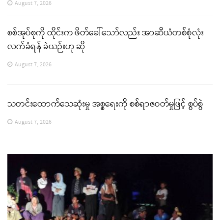
August 7, 2026
စစ်အုပ်စုကို ထိုင်းက ဖိတ်ခေါ်သော်လည်း အာဆီယံတစ်စုံလုံး
လက်ခံရန် ခဲယဉ်းဟု ဆို
August 7, 2026
သတင်းထောက်သေဆုံးမှု အစ္စရေးကို စစ်ရာဇဝတ်မှုဖြင့် စွပ်စွဲ
August 7, 2026