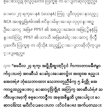
စ္ေစသည္ဟု ဗိုလ္ခ်ဳပ္ႀကီး ယြက္စစ္ က ေျပာဆိုလိုက္သည္။
ေမလ ၂၇ ရက္ေန႔ (ယေန႔) တြင္ ျပဳလုပ္ေနသည့္
NCA အပစ္ရပ္အဖြဲ႕မ်ား၏ ၿငိမ္းခ်မ္းေရး လုပ္ငန္းစဥ္
ဦးေဆာင္ အဖြဲ႕ PPST ၏ အစည္းအေဝး အဖြင့္မိန႔္ခြ
န္းထဲတြင္ PPST ၏ ယာယီ အဖြဲ႕ေခါင္းေဆာင္ ဗိုလ္ခ်ဳ
ပ္ႀကီး ယြက္စစ္ က ထိုသို႔ ထည့္သြင္းေျပာဆိုလိုက္ျခ
င္းျဖစ္သည္။
၎က
“ဧၿပီလ ၂၄ ရက္၊ အင္ဒိုနီးရွားႏိုင္ငံ ဂ်ာကာတာၿမိဳ႕မွာ
က်င္းပတဲ့ အာဆီယံ ေခါင္းေဆာင္မ်ား အထူးအ စည္း
အေဝးရဲ႕ ဘုံသေဘာထား သေဘာတူညီခ်က္ ၅ ခ်က္ကို အေ
ကာင္အထည္ေဖာ္ ေဆာင္႐ြက္ဖို႔ အတြက္ အာဆီယံရဲ႕ ႀ
ကိဳးပမ္းမႈကို စစ္ေကာင္စီက အခုအခ်ိန္အထိ ပူးေပါင္း ေ
ဆာင္႐ြက္မႈ မျပဳႏိုင္ျခင္းဟာ ႏိုင္ငံေရး အက်ပ္အတည္း