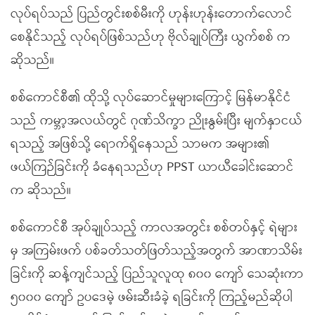
လုပ်ရပ်သည် ပြည်တွင်းစစ်မီးကို ဟုန်းဟုန်းတောက်လောင်
စေနိုင်သည့် လုပ်ရပ်ဖြစ်သည်ဟု ဗိုလ်ချုပ်ကြီး ယွက်စစ် က
ဆိုသည်။
စစ်ကောင်စီ၏ ထိုသို့ လုပ်ဆောင်မှုများကြောင့် မြန်မာနိုင်ငံ
သည် ကမ္ဘာ့အလယ်တွင် ဂုဏ်သိက္ခာ ညိုးနွမ်းပြီး မျက်နှာငယ်
ရသည့် အဖြစ်သို့ ရောက်ရှိနေသည် သာမက အများ၏
ဖယ်ကြဉ်ခြင်းကို ခံနေရသည်ဟု PPST ယာယီခေါင်းဆောင်
က ဆိုသည်။
စစ်ကောင်စီ အုပ်ချုပ်သည့် ကာလအတွင်း စစ်တပ်နှင့် ရဲများ
မှ အကြမ်းဖက် ပစ်ခတ်သတ်ဖြတ်သည့်အတွက် အာဏာသိမ်း
ခြင်းကို ဆန့်ကျင်သည့် ပြည်သူလူထု ၈၀၀ ကျော် သေဆုံးကာ
၅၀၀၀ ကျော် ဥပဒေမဲ့ ဖမ်းဆီးခံခဲ့ ရခြင်းကို ကြည့်မည်ဆိုပါ