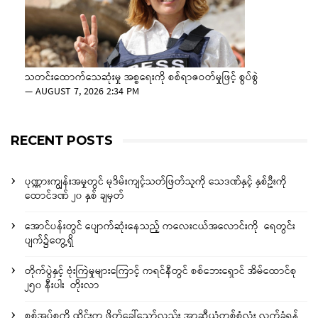
သတင်းထောက်သေဆုံးမှု အစ္စရေးကို စစ်ရာဇဝတ်မှုဖြင့် စွပ်စွဲ
—
AUGUST 7, 2026 2:34 PM
RECENT POSTS
ပုဏ္ဏားကျွန်းအမှုတွင် မုဒိမ်းကျင့်သတ်ဖြတ်သူကို သေဒဏ်နှင့် နှစ်ဦးကို
ထောင်ဒဏ် ၂၀ နှစ် ချမှတ်
အောင်ပန်းတွင် ပျောက်ဆုံးနေသည့် ကလေးငယ်အလောင်းကို ရေတွင်း
ပျက်၌တွေ့ရှိ
တိုက်ပွဲနှင့် ဗုံးကြဲမှုများကြောင့် ကရင်နီတွင် စစ်ဘေးရှောင် အိမ်ထောင်စု
၂၅၀ နီးပါး တိုးလာ
စစ်အုပ်စုကို ထိုင်းက ဖိတ်ခေါ်သော်လည်း အာဆီယံတစ်စုံလုံး လက်ခံရန်