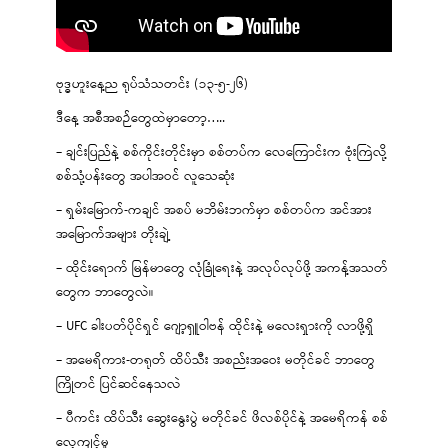
ဗုဒ္ဓဟူးနေ့ည ရုပ်သံသတင်း (၁၃-၅-၂၆)
ဒီနေ့ အစီအစဉ်တွေထဲမှာတော့…..
– ချင်းပြည်နဲ့ စစ်ကိုင်းတိုင်းမှာ စစ်တပ်က လေကြောင်းက ဗုံးကြဲလို့
စစ်သုံ့ပန်းတွေ အပါအဝင် လူသေဆုံး
– ရှမ်းမြောက်-ကချင် အစပ် မဘိမ်းဘက်မှာ စစ်တပ်က အင်အား
အမြောက်အများ တိုးချဲ့
– ထိုင်းရောက် မြန်မာတွေ လုံခြုံရေးနဲ့ အလုပ်လုပ်ဖို့ အကန့်အသတ်
တွေက ဘာတွေလဲ။
– UFC ခါးပတ်ပိုင်ရှင် ဂျော့ရှူဝါဗန် ထိုင်းနဲ့ မလေးရှားကို လာဖို့ရှိ
– အမေရိကား-တရုတ် ထိပ်သီး အစည်းအဝေး မတိုင်ခင် ဘာတွေ
ကြိုတင် ပြင်ဆင်နေသလဲ
– ပီကင်း ထိပ်သီး ဆွေးနွေးပွဲ မတိုင်ခင် ဖိလစ်ပိုင်နဲ့ အမေရိကန် စစ်
လေ့ကျင့်မှု