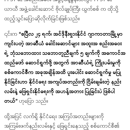
ယာယီ အဖွဲ့ခေါင်းဆောင် ဗိုလ်ချုပ်ကြီး ယွက်စစ် က ထိုသို့
ထည့်သွင်းပြောဆိုလိုက်ခြင်းဖြစ်သည်။
၎င်းက
“ဧပြီလ ၂၄ ရက်၊ အင်ဒိုနီးရှားနိုင်ငံ ဂျာကာတာမြို့မှာ
ကျင်းပတဲ့ အာဆီယံ ခေါင်းဆောင်များ အထူးအ စည်းအဝေး
ရဲ့ ဘုံသဘောထား သဘောတူညီချက် ၅ ချက်ကို အကောင်အ
ထည်ဖော် ဆောင်ရွက်ဖို့ အတွက် အာဆီယံရဲ့ ကြိုးပမ်းမှုကို
စစ်ကောင်စီက အခုအချိန်အထိ ပူးပေါင်း ဆောင်ရွက်မှု မပြု
နိုင်ခြင်းဟာ နိုင်ငံရေး အကျပ်အတည်းကို ငြိမ်းချမ်းတဲ့ နည်း
လမ်းနဲ့ ဖြေရှင်းနိုင်ရေးကို အဟန့်အတား ပြုခြင်းပဲ ဖြစ်ပါ
တယ်”
ဟုပြော သည်။
ထို့အပြင် လက်ရှိ နိုင်ငံရေး အကြပ်အတည်းများကို
အကြမ်းဖက်နည်းလမ်းနှင့် ဖြေရှင်းနေသည့် စစ်ကောင်စီ၏