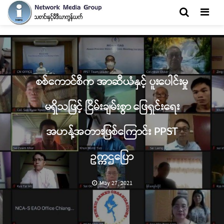
Men
စစ်ကောင်စီက အာဆီယံနှင့် ပူးပေါင်းမှု
မရှိသဖြင့် ငြိမ်းချမ်းစွာ ဖြေရှင်းရေး
အဟန့်အတားဖြစ်ကြောင်း PPST
ဥက္ကဌပြော
May 27, 2021