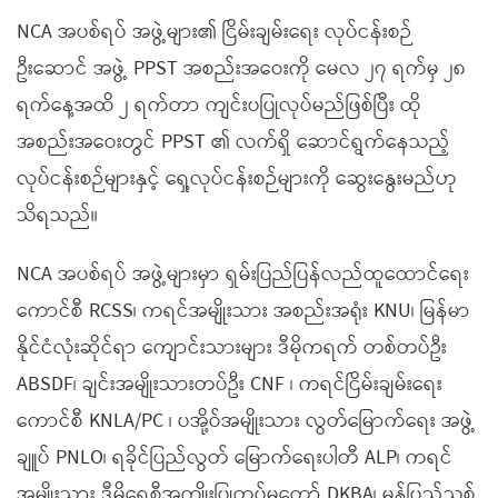
NCA အပစ်ရပ် အဖွဲ့များ၏ ငြိမ်းချမ်းရေး လုပ်ငန်းစဉ်
ဦးဆောင် အဖွဲ့ PPST အစည်းအဝေးကို မေလ ၂၇ ရက်မှ ၂၈
ရက်နေ့အထိ ၂ ရက်တာ ကျင်းပပြုလုပ်မည်ဖြစ်ပြီး ထို
အစည်းအဝေးတွင် PPST ၏ လက်ရှိ ဆောင်ရွက်နေသည့်
လုပ်ငန်းစဉ်များနှင့် ရှေ့လုပ်ငန်းစဉ်များကို ဆွေးနွေးမည်ဟု
သိရသည်။
NCA အပစ်ရပ် အဖွဲ့များမှာ ရှမ်းပြည်ပြန်လည်ထူထောင်ရေး
ကောင်စီ RCSS၊ ကရင်အမျိုးသား အစည်းအရုံး KNU၊ မြန်မာ
နိုင်ငံလုံးဆိုင်ရာ ကျောင်းသားများ ဒီမိုကရက် တစ်တပ်ဦး
ABSDF၊ ချင်းအမျိုးသားတပ်ဦး CNF ၊ ကရင်ငြိမ်းချမ်းရေး
ကောင်စီ KNLA/PC ၊ ပအို့ဝ်အမျိုးသား လွတ်မြောက်ရေး အဖွဲ့
ချူပ် PNLO၊ ရခိုင်ပြည်လွတ် မြောက်ရေးပါတီ ALP၊ ကရင်
အမျိုးသား ဒီမိုရေစီအကျိုးပြုတပ်မတော် DKBA၊ မွန်ပြည်သစ်