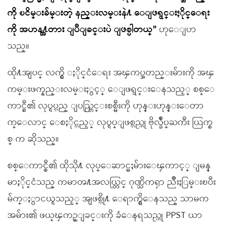
ကို ၿငိမ္းခ်မ္းတဲ့ နည္းလမ္းနဲ႔ ေျဖရွင္းႏိုင္ေရး
ကို အဟန႔္အတား ျပဳျခင္းပဲ ျဖစ္ပါတယ္”
ဟုေျပာ
သည္။
ထို႔အျပင္ လက္ရွိ ႏိုင္ငံေရး အၾကပ္အတည္းမ်ားကို အၾ
ကမ္းဖက္နည္းလမ္းႏွင့္ ေျဖရွင္းေနသည့္ စစ္ေ
ကာင္စီ၏ လုပ္ရပ္သည္ ျပည္တြင္းစစ္မီးကို ဟုန္းဟုန္းေတာ
က္ေလာင္ ေစႏိုင္သည့္ လုပ္ရပ္ျဖစ္သည္ဟု ဗိုလ္ခ်ဳပ္ႀကီး ယြက္စ
စ္ က ဆိုသည္။
စစ္ေကာင္စီ၏ ထိုသို႔ လုပ္ေဆာင္မႈမ်ားေၾကာင့္ ျမန္
မာႏိုင္ငံသည္ ကမာၻ႔အလယ္တြင္ ဂုဏ္သိကၡာ ညိဳးႏြမ္းၿပီး
မ်က္ႏွာငယ္ရသည့္ အျဖစ္သို႔ ေရာက္ရွိေနသည္ သာမက
အမ်ား၏ ဖယ္ၾကဥ္ျခင္းကို ခံေနရသည္ဟု PPST ယာ