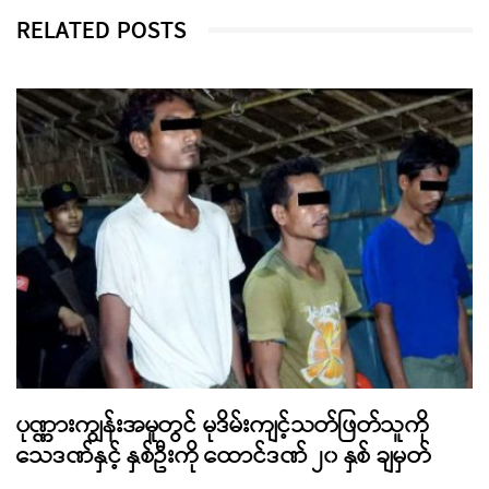
RELATED POSTS
ပုဏ္ဏားကျွန်းအမှုတွင် မုဒိမ်းကျင့်သတ်ဖြတ်သူကို
သေဒဏ်နှင့် နှစ်ဦးကို ထောင်ဒဏ် ၂၀ နှစ် ချမှတ်