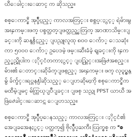
ယီေခါင္းေဆာင္ က ဆိုသည္။
စစ္ေကာင္စီ အုပ္ခ်ဳပ္သည့္ ကာလအတြင္း စစ္တပ္ႏွင့္ ရဲမ်ားမွ
အၾကမ္းဖက္ ပစ္ခတ္သတ္ျဖတ္သည့္အတြက္ အာဏာသိမ္းျ
ခင္းကို ဆန႔္က်င္သည့္ ျပည္သူလူထု ၈၀၀ ေက်ာ္ ေသဆုံး
ကာ ၅၀၀၀ ေက်ာ္ ဥပေဒမဲ့ ဖမ္းဆီးခံခဲ့ ရျခင္းကို ၾက
ည့္မည္ဆိုပါက ႏိုင္ငံတကာႏွင့္ ျပည္တြင္းအဖြဲ႕အစည္း
မ်ား၏ ေတာင္းဆိုခ်က္ျဖစ္သည့္ အၾကမ္း ဖက္ လုပ္ရပ္မွန္သ
မွ် ခ်က္ခ်င္းရပ္တန႔္ပါဆိုသည့္ ေျပာဆိုမႈကို စစ္ေကာင္စီက
မထီမဲ့ျမင္ မ်က္ကြယ္ျပဳျခင္း ျဖစ္ သည္ဟု PPST ယာယီ အ
ဖြဲ႕ေခါင္းေဆာင္က ေျပာသည္။
စစ္ေကာင္စီ အုပ္ခ်ဳပ္ေနသည့္ ကာလအတြင္း ႏိုင္ငံ၏
အေျခအေနႏွင့္ ပတ္သက္၍ ဗိုလ္ခ်ဳပ္ႀကီး ယြက္စစ္ က
“စ