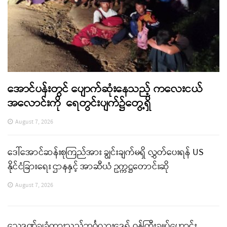
အောင်ပန်းတွင် ပျောက်ဆုံးနေသည့် ကလေးငယ်
အလောင်းကို ရေတွင်းပျက်၌တွေ့ရှိ
August 7, 2026
ဒေါ်အောင်ဆန်းစုကြည်အား ချွင်းချက်မရှိ လွှတ်ပေးရန် US
နိုင်ငံခြားရေး ဌာနနှင့် အာဆီယံ ဥက္ကဋ္ဌတောင်းဆို
August 7, 2026
သေဒဏ်ချခံထားသည့်ဘင်္ဂလားဒေ့ရှ် ဝန်ကြီးချုပ်ဟောင်း