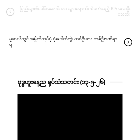
ပြည်သူ့စစ်ခေါင်းဆောင်အား သွားရောက်ပစ်ခတ်သည့် KIA လေးဦး
သေဆုံး
မူဆယ်တွင် အမှိုက်ထုပ်ပုံ ဗုံးပေါက်ကွဲ၊ တစ်ဦးသေ တစ်ဦးဒဏ်ရာ
ရ
ဗုဒ္ဓဟူးနေ့ည ရုပ်သံသတင်း (၁၃-၅-၂၆)