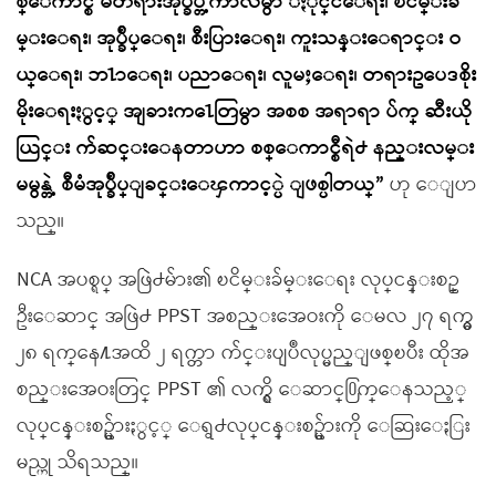
စ္ေကာင္စီ မတရားအုပ္ခ်ဳပ္တဲ့ကာလမွာ ႏိုင္ငံေရး၊ ၿငိမ္းခ်
မ္းေရး၊ အုပ္ခ်ဳပ္ေရး၊ စီးပြားေရး၊ ကူးသန္းေရာင္း ဝ
ယ္ေရး၊ ဘ႑ာေရး၊ ပညာေရး၊ လူမႈေရး၊ တရားဥပေဒစိုး
မိုးေရးႏွင့္ အျခားက႑ေတြမွာ အစစ အရာရာ ပ်က္ ဆီးယို
ယြင္း က်ဆင္းေနတာဟာ စစ္ေကာင္စီရဲ႕ နည္းလမ္း
မမွန္တဲ့ စီမံအုပ္ခ်ဳပ္ျခင္းေၾကာင့္ပဲ ျဖစ္ပါတယ္”
ဟု ေျပာ
သည္။
NCA အပစ္ရပ္ အဖြဲ႕မ်ား၏ ၿငိမ္းခ်မ္းေရး လုပ္ငန္းစဥ္
ဦးေဆာင္ အဖြဲ႕ PPST အစည္းအေဝးကို ေမလ ၂၇ ရက္မွ
၂၈ ရက္ေန႔အထိ ၂ ရက္တာ က်င္းပျပဳလုပ္မည္ျဖစ္ၿပီး ထိုအ
စည္းအေဝးတြင္ PPST ၏ လက္ရွိ ေဆာင္႐ြက္ေနသည့္
လုပ္ငန္းစဥ္မ်ားႏွင့္ ေရွ႕လုပ္ငန္းစဥ္မ်ားကို ေဆြးေႏြး
မည္ဟု သိရသည္။