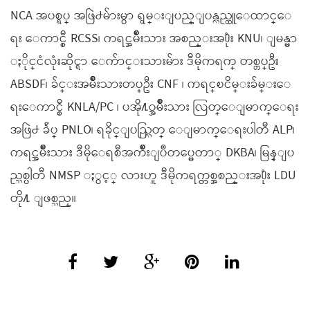
NCA အပစ္ရပ္ အဖြဲ႕မ်ားမွာ ရွမ္းျပည္ျပန္လည္ထူေထာင္ေ
ရး ေကာင္စီ RCSS၊ ကရင္အမ်ိဳးသား အစည္းအ႐ုံး KNU၊ ျမန္မာ
ႏိုင္ငံလုံးဆိုင္ရာ ေက်ာင္းသားမ်ား ဒီမိုကရက္ တစ္တပ္ဦး
ABSDF၊ ခ်င္းအမ်ိဳးသားတပ္ဦး CNF ၊ ကရင္ၿငိမ္းခ်မ္းေ
ရးေကာင္စီ KNLA/PC ၊ ပအို႔ဝ္အမ်ိဳးသား လြတ္ေျမာက္ေရး
အဖြဲ႕ ခ်ဴပ္ PNLO၊ ရခိုင္ျပည္လြတ္ ေျမာက္ေရးပါတီ ALP၊
ကရင္အမ်ိဳးသား ဒီမိုေရစီအက်ိဳးျပဳတပ္မေတာ္ DKBA၊ မြန္ျပ
ည္သစ္ပါတီ NMSP ႏွင့္ လားဟူ ဒီမိုကရက္တစ္အစည္းအ႐ုံး LDU
တို႔ ျဖစ္သည္။