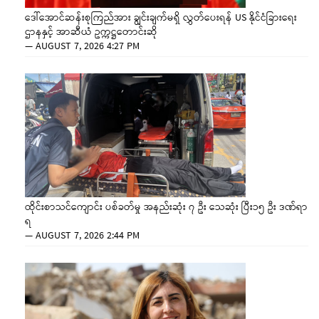
ဒေါ်အောင်ဆန်းစုကြည်အား ချွင်းချက်မရှိ လွှတ်ပေးရန် US နိုင်ငံခြားရေး
ဌာနနှင့် အာဆီယံ ဥက္ကဋ္ဌတောင်းဆို
—
AUGUST 7, 2026 4:27 PM
ထိုင်းစာသင်ကျောင်း ပစ်ခတ်မှု အနည်းဆုံး ၇ ဦး သေဆုံး ပြီး၁၅ ဦး ဒဏ်ရာ
ရ
—
AUGUST 7, 2026 2:44 PM