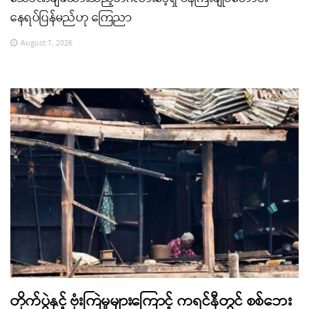
နေရပ်ပြန်မည်ဟု ကြေညာ
August 7, 2026
တိုက်ပွဲနှင့် ဗုံးကြဲမှုများကြောင့် ကရင်နီတွင် စစ်ဘေး