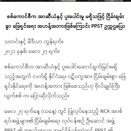
စစ်ကောင်စီက အာဆီယံနှင့် ပူးပေါင်းမှု မရှိသဖြင့် ငြိမ်းချမ်း
စွာ ဖြေရှင်းရေး အဟန့်အတားဖြစ်ကြောင်း PPST ဥက္ကဌပြော
သတင်းနှင့် မီဒီယာ ကွန်ရက်။
၂၀၂၁ ခုနှစ်၊ မေလ ၂၇ ရက်။
စစ်ကောင်စီက အာဆီယံနှင့် ပူးပေါင်းဆောင်ရွက်ခြင်းမရှိ
သည့်အတွက် လက်ရှိ နိုင်ငံရေး ပဋိပက္ခအား ငြိမ်းချမ်းစွာ ဖြေ
ရှင်းနိုင်ရေးကို အဟန့်အတား ဖြစ်စေသည်ဟု ဗိုလ်ချုပ်ကြီး
ယွက်စစ် က ပြောဆိုလိုက်သည်။
မေလ ၂၇ ရက်နေ့ (ယနေ့) တွင် ပြုလုပ်နေသည့် NCA အပစ်
ရပ်အဖွဲ့များ၏ ငြိမ်းချမ်းရေး လုပ်ငန်းစဉ် ဦးဆောင် အဖွဲ့
PPST ၏ အစည်းအဝေး အဖွင့်မိန့်ခွန်းထဲတွင် PPST ၏