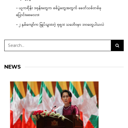
– ယူကရိန်း ဒရုန်းတွေက စစ်ပွဲတွေအတွက် ခေတ်သစ်တစ်ခု
ပြောင်းစေမလား
– ၂ နှစ်ကျော်က မြုပ်သွားတဲ့ ရုရှား သင်္ဘောမှာ ဘာတွေပါသလဲ
NEWS