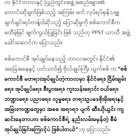
က နိုင်ငံတကာနှင့် ပြည်တွင်းအဖွဲ့အစည်းများ၏
တောင်းဆိုချက်ဖြစ်သည့် အကြမ်း ဖက် လုပ်ရပ်မှန်သမျှ
ချက်ချင်းရပ်တန့်ပါဆိုသည့် ပြောဆိုမှုကို စစ်ကောင်စီက
မထီမဲ့မြင် မျက်ကွယ်ပြုခြင်း ဖြစ် သည်ဟု PPST ယာယီ အဖွဲ့
ခေါင်းဆောင်က ပြောသည်။
စစ်ကောင်စီ အုပ်ချုပ်နေသည့် ကာလအတွင်း နိုင်ငံ၏
အခြေအနေနှင့် ပတ်သက်၍ ဗိုလ်ချုပ်ကြီး ယွက်စစ် က
“စစ်
ကောင်စီ မတရားအုပ်ချုပ်တဲ့ကာလမှာ နိုင်ငံရေး၊ ငြိမ်းချမ်း
ရေး၊ အုပ်ချုပ်ရေး၊ စီးပွားရေး၊ ကူးသန်းရောင်း ဝယ်ရေး၊
ဘဏ္ဍာရေး၊ ပညာရေး၊ လူမှုရေး၊ တရားဥပဒေစိုးမိုးရေးနှင့်
အခြားကဏ္ဍတွေမှာ အစစ အရာရာ ပျက် ဆီးယိုယွင်း ကျ
ဆင်းနေတာဟာ စစ်ကောင်စီရဲ့ နည်းလမ်းမမှန်တဲ့ စီမံ
အုပ်ချုပ်ခြင်းကြောင့်ပဲ ဖြစ်ပါတယ်”
ဟု ပြောသည်။