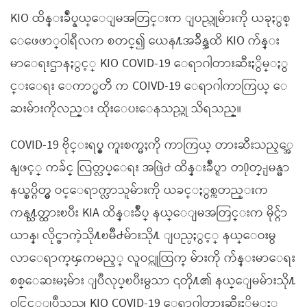
KIO ထိန္းခ်ဳပ္နယ္ေျမအတြင္းက ျပည္သူမ်ားကို ယခုႏွစ္
ေဖေဖာ္ဝါရီလက စတင္၍ ယေန႔အခ်ိန္အထိ KIO က်န္း
မာေရးဌာနႏွင့္ KIO COVID-19 ေရာဂါတားဆီးႏွိမ္ႏွ
င္းေရး ေကာ္မတီ က COIVD-19 ေရာဂါကာကြယ္ ေ
ဆးမ်ားကိုလည္း ထိုးေပးေနသည္ဟု သိရသည္။
COVID-19 ဗိုင္းရပ္စ္ ကူးစက္မႈကို ကာကြယ္ တားဆီးသည့္အေ
နျဖင့္ ကခ်င္ လြတ္လပ္ေရး အဖြဲ႕ ထိန္းခ်ဳပ္ရာ တ႐ုတ္-ျမန္မာ
နယ္စပ္ဂိတ္မွ ဝင္ေရာက္လာသူမ်ားကို ယခင္ႏွစ္ကတည္းက
ကန႔္သတ္ထားၿပီး KIA ထိန္းခ်ဳပ္ နယ္ေျမအတြင္းက မိုင္ဂ်ာ
ယာန္၊ လိုင္ဇာကဲ့သို႔ၿမိဳ႕မ်ားသို႔ ျပည္ပႏွင့္ နယ္ေဝးမွ
လာေရာက္ၾကမည့္ လူဝင္လူထြက္ မ်ားကို က်န္းမာေရး
စစ္ေဆးမႈမ်ား ျပဳလုပ္ၿပီးမွသာ ၎တို႔၏ နယ္ေျမမ်ားသို႔
ဝင္ခြင့္ျပဳသည္ဟု KIO COVID-19 ေရာဂါတားဆီးႏွိမ္ႏွ