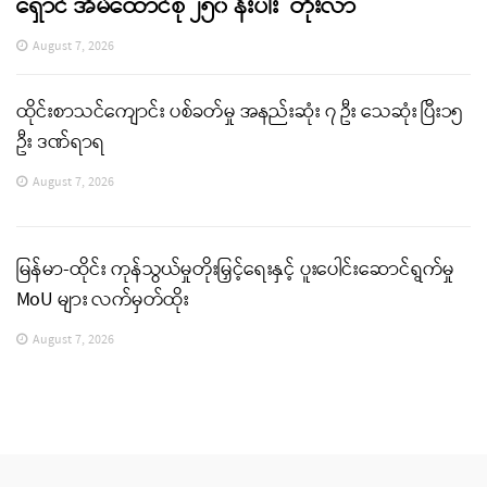
ရှောင် အိမ်ထောင်စု ၂၅၀ နီးပါး တိုးလာ
August 7, 2026
ထိုင်းစာသင်ကျောင်း ပစ်ခတ်မှု အနည်းဆုံး ၇ ဦး သေဆုံး ပြီး၁၅
ဦး ဒဏ်ရာရ
August 7, 2026
မြန်မာ-ထိုင်း ကုန်သွယ်မှုတိုးမြှင့်ရေးနှင့် ပူးပေါင်းဆောင်ရွက်မှု
MoU များ လက်မှတ်ထိုး
August 7, 2026