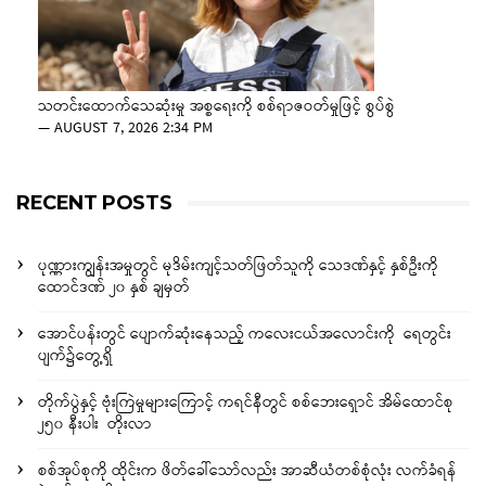
သတင်းထောက်သေဆုံးမှု အစ္စရေးကို စစ်ရာဇဝတ်မှုဖြင့် စွပ်စွဲ
—
AUGUST 7, 2026 2:34 PM
RECENT POSTS
ပုဏ္ဏားကျွန်းအမှုတွင် မုဒိမ်းကျင့်သတ်ဖြတ်သူကို သေဒဏ်နှင့် နှစ်ဦးကို
ထောင်ဒဏ် ၂၀ နှစ် ချမှတ်
အောင်ပန်းတွင် ပျောက်ဆုံးနေသည့် ကလေးငယ်အလောင်းကို ရေတွင်း
ပျက်၌တွေ့ရှိ
တိုက်ပွဲနှင့် ဗုံးကြဲမှုများကြောင့် ကရင်နီတွင် စစ်ဘေးရှောင် အိမ်ထောင်စု
၂၅၀ နီးပါး တိုးလာ
စစ်အုပ်စုကို ထိုင်းက ဖိတ်ခေါ်သော်လည်း အာဆီယံတစ်စုံလုံး လက်ခံရန်