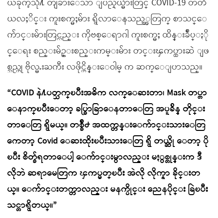
ယခုကဲ့သို႔ တျခားေသာ ျပည္နယ္မ်ားတြင္ COVID-19 တတိ
ယလႈိင္း ကူးစက္မႈမ်ား ရွိလာေနသည့္အတြက္ စာသင္ေ
က်ာင္းမ်ားတြင္လည္း ကိုဗစ္ေရာဂါ ကူးစက္မႈ ထိန္းခ်ဳပ္ႏို
င္ေရး စည္းမ်ဥ္းစည္းကမ္းမ်ား တင္းၾကပ္ထားဆဲ ျဖ
စ္သည္ဟု ဗိုလ္မႉးႀကီး လဖိုင္ဟိန္းေဝါမ္ က ဆက္ေျပာသည္။
“COVID နဲ႔ပတ္သက္ၿပီးအဓိက လက္ေဆးတာ၊ Mask တပ္တာ
ေနာက္ၿပီးေတာ့ ခပ္ခြာခြာေနတာေတြ အပူခ်ိန္ တိုင္း
တာေတြ ရွိမယ္။ တစ္ခ်ိဳ႕ အထက္တန္းေက်ာင္းသားေတြ
ကေတာ့ Covid ေဆးထိုးၿပီးသားေတြ ရွိ တယ္ဆို ေတာ့ ပို
ၿပီး စိတ္ခ်ရတာေပါ့ ေက်ာင္းမွာလည္း မႏွစ္တုန္းက ဒီ
လိုဘဲ ဆရာမေတြက ၾကပ္မတ္ၿပီး အဲလို လိုက္နာ ခိုင္းတ
ယ္။ ေက်ာင္းတက္တာလည္း မနက္ပိုင္း ညေနပိုင္း ခြဲၿပီး
သင္တာရွိတယ္။”