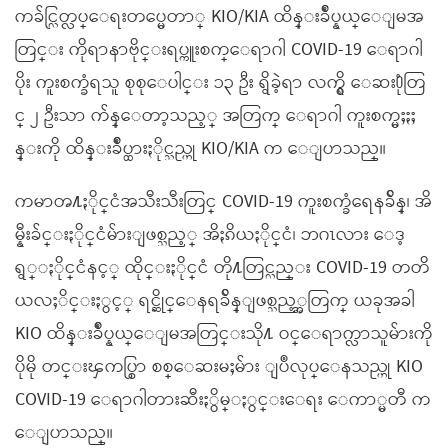
ကခ်င္လြတ္လပ္ေရးတပ္မေတာ္ KIO/KIA ထိန္းခ်ဳပ္နယ္ေျမအ
တြင္း ကိုရာနာဗိုင္းရပ္ကူးစက္ေရာဂါ COVID-19 ေရာဂါ
ပိုး ကူးစက္ခံရသူ စုစုေပါင္း ၁၃ ဦး ရွိခဲ့ရာ လက္ရွိ ေဆး႐ုံတြ
င္ ၂ ဦးသာ က်န္ေတာ့သည့္ အတြက္ ေရာဂါ ကူးစက္မႈႏႈ
န္းကို ထိန္းခ်ဳပ္ထားႏိုင္သည္ဟု KIO/KIA က ေျပာသည္။
ကမာၻ႔ႏိုင္ငံအသီးသီးတြင္ COVID-19 ကူးစက္ခံရေနခ်ိန္၊ အိ
မ္နီးခ်င္းႏိုင္ငံမ်ားျဖစ္သည့္ အိႏၵိယႏိုင္ငံ၊ ဘဂၤလား ေဒ့
ရွ္ႏိုင္ငံနင့္ ထိုင္းႏိုင္ငံ တို႔တြင္လည္း COVID-19 တတိ
ယလႈိင္းႏွင့္ ရင္ဆိုင္ေနရခ်ိန္ျဖစ္သည့္အတြက္ ယခုအခါ
KIO ထိန္းခ်ဳပ္နယ္ေျမအတြင္းသို႔ ဝင္ေရာက္လာသူမ်ားကို
ပိုမို တင္းၾကပ္စြာ စစ္ေဆးမႈမ်ား ျပဳလုပ္ေနသည္ဟု KIO
COVID-19 ေရာဂါတားဆီးႏွိမ္ႏွင္းေရး ေကာ္မတီ က
ေျပာသည္။