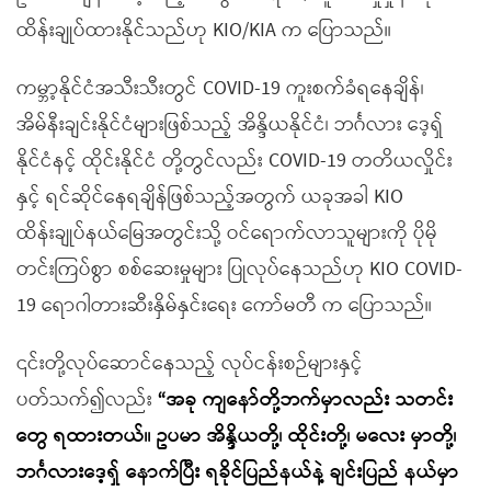
ထိန်းချုပ်ထားနိုင်သည်ဟု KIO/KIA က ပြောသည်။
ကမ္ဘာ့နိုင်ငံအသီးသီးတွင် COVID-19 ကူးစက်ခံရနေချိန်၊
အိမ်နီးချင်းနိုင်ငံများဖြစ်သည့် အိန္ဒိယနိုင်ငံ၊ ဘင်္ဂလား ဒေ့ရှ်
နိုင်ငံနင့် ထိုင်းနိုင်ငံ တို့တွင်လည်း COVID-19 တတိယလှိုင်း
နှင့် ရင်ဆိုင်နေရချိန်ဖြစ်သည့်အတွက် ယခုအခါ KIO
ထိန်းချုပ်နယ်မြေအတွင်းသို့ ဝင်ရောက်လာသူများကို ပိုမို
တင်းကြပ်စွာ စစ်ဆေးမှုများ ပြုလုပ်နေသည်ဟု KIO COVID-
19 ရောဂါတားဆီးနှိမ်နှင်းရေး ကော်မတီ က ပြောသည်။
၎င်းတို့လုပ်ဆောင်နေသည့် လုပ်ငန်းစဉ်များနှင့်
ပတ်သက်၍လည်း
“အခု ကျနော်တို့ဘက်မှာလည်း သတင်း
တွေ ရထားတယ်။ ဥပမာ အိန္ဒိယတို့၊ ထိုင်းတို့၊ မလေး မှာတို့၊
ဘင်္ဂလားဒေ့ရှ် နောက်ပြီး ရခိုင်ပြည်နယ်နဲ့ ချင်းပြည် နယ်မှာ