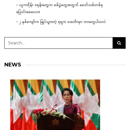
– ယူကရိန်း ဒရုန်းတွေက စစ်ပွဲတွေအတွက် ခေတ်သစ်တစ်ခု
ပြောင်းစေမလား
– ၂ နှစ်ကျော်က မြုပ်သွားတဲ့ ရုရှား သင်္ဘောမှာ ဘာတွေပါသလဲ
NEWS