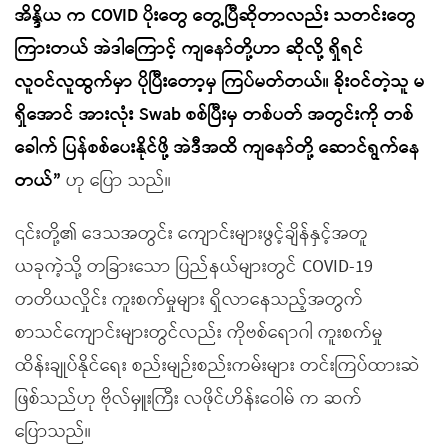
အိန္ဒိယ က COVID ပိုးတွေ တွေ့ပြီဆိုတာလည်း သတင်းတွေ
ကြားတယ် အဲဒါကြောင့် ကျနော်တို့ဟာ ဆိုလို့ ရှိရင်
လူဝင်လူထွက်မှာ ပိုပြီးတော့မှ ကြပ်မတ်တယ်။ ခိုးဝင်တဲ့သူ မ
ရှိအောင် အားလုံး Swab စစ်ပြီးမှ တစ်ပတ် အတွင်းကို တစ်
ခေါက် ပြန်စစ်ပေးနိုင်ဖို့ အဲဒီအထိ ကျနော်တို့ ဆောင်ရွက်နေ
တယ်”
ဟု ပြော သည်။
၎င်းတို့၏ ဒေသအတွင်း ကျောင်းများဖွင့်ချိန်နှင့်အတူ
ယခုကဲ့သို့ တခြားသော ပြည်နယ်များတွင် COVID-19
တတိယလှိုင်း ကူးစက်မှုများ ရှိလာနေသည့်အတွက်
စာသင်ကျောင်းများတွင်လည်း ကိုဗစ်ရောဂါ ကူးစက်မှု
ထိန်းချုပ်နိုင်ရေး စည်းမျဉ်းစည်းကမ်းများ တင်းကြပ်ထားဆဲ
ဖြစ်သည်ဟု ဗိုလ်မှူးကြီး လဖိုင်ဟိန်းဝေါမ် က ဆက်
ပြောသည်။