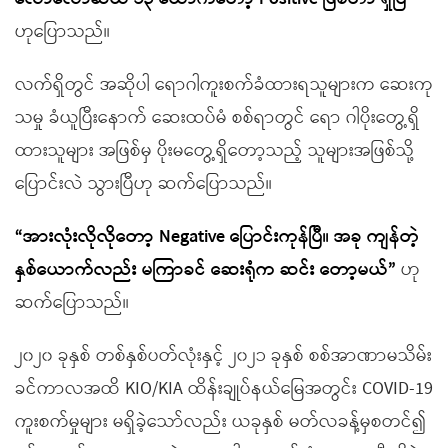
ဟုပြောသည်။
လက်ရှိတွင် အဆိုပါ ရောဂါကူးစက်ခံထားရသူများက ဆေးကု
သမှု ခံယူပြီးနောက် ဆေးထပ်မံ စစ်ရာတွင် ရော ဂါပိုးတွေ့ရှိ
ထားသူများ အဖြစ်မှ ပိုးမတွေ့ရှိတော့သည့် သူများအဖြစ်သို့
ပြောင်းလဲ သွားပြီဟု ဆက်ပြောသည်။
“အားလုံးလိုလိုတော့ Negative ပြောင်းကုန်ပြီ။ အခု ကျန်တဲ့
နှစ်ယောက်လည်း မကြာခင် ဆေးရုံက ဆင်း တော့မယ်”
ဟု
ဆက်ပြောသည်။
၂၀၂၀ ခုနှစ် တစ်နှစ်ပတ်လုံးနှင့် ၂၀၂၁ ခုနှစ် စစ်အာဏာမသိမ်း
ခင်ကာလအထိ KIO/KIA ထိန်းချုပ်နယ်မြေအတွင်း COVID-19
ကူးစက်မှုများ မရှိခဲ့သော်လည်း ယခုနှစ် မတ်လခန့်မှစတင်၍