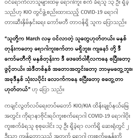
ဝင်ရောက်လာသူများထဲမှ ရောဂါကူး စက် ခံရသူ ၁၃ ဦး ရှိခဲ့
သည်ဟု KIO တွင်ဖွဲ့စည်းထားသည့် COVID-19 ရောဂါ
တားဆီးနှိမ်နှင်းရေး ကော်မတီ တာဝန်ရှိ သူက ပြောသည်။
“သူတို့က March လမှ ဝင်လာတဲ့ သူတွေဟုတ်တယ်။ မနှစ်
တုန်းကတော့ ရောဂါကူးစက်တာ မရှိဘူး။ ကျနော် တို့ ဒီ
ကော်မတီကို မနှစ်တုန်းက ဒီ ဖေဖော်ဝါရီလကနေ စပြီးတော့
ဖွင့်တယ်။ အဲဒီတစ်နှစ် အတောအတွင်းတော့ ဘာမှမတွေ့ဘူး။
အခုဒီနှစ် သုံးလပိုင်း လောက်ကနေ စပြီးတော့ စတွေ့တာ
ဟုတ်တယ်”
ဟု ပြော သည်။
ကချင်လွတ်လပ်ရေးတပ်မတော် KIO/KIA ထိန်းချုပ်နယ်မြေ
အတွင်း ကိုရာနာဗိုင်းရပ်ကူးစက်ရောဂါ COVID-19 ရောဂါပိုး
ကူးစက်ခံရသူ စုစုပေါင်း ၁၃ ဦး ရှိခဲ့ရာ လက်ရှိ ဆေးရုံတွင် ၂
ဦးသာ ကျန်တော့သည့် အတွက် ရောဂါ ကူးစက်မှုနှုန်းကို