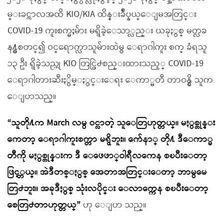
မ္းခင္ကာလအထိ KIO/KIA ထိန္းခ်ဳပ္နယ္ေျမအတြင္း
COVID-19 ကူးစက္မႈမ်ား မရွိခဲ့ေသာ္လည္း ယခုႏွစ္ မတ္လခ
န႔္မွစတင္၍ ဝင္ေရာက္လာသူမ်ားထဲမွ ေရာဂါကူး စက္ ခံရသူ
၁၃ ဦး ရွိခဲ့သည္ဟု KIO တြင္ဖြဲ႕စည္းထားသည့္ COVID-19
ေရာဂါတားဆီးႏွိမ္ႏွင္းေရး ေကာ္မတီ တာဝန္ရွိ သူက
ေျပာသည္။
“သူတို႔က March လမွ ဝင္လာတဲ့ သူေတြဟုတ္တယ္။ မႏွစ္တုန္း
ကေတာ့ ေရာဂါကူးစက္တာ မရွိဘူး။ က်ေနာ္ တို႔ ဒီေကာ္မ
တီကို မႏွစ္တုန္းက ဒီ ေဖေဖာ္ဝါရီလကေန စၿပီးေတာ့
ဖြင့္တယ္။ အဲဒီတစ္ႏွစ္ အေတာအတြင္းေတာ့ ဘာမွမေ
တြ႕ဘူး။ အခုဒီႏွစ္ သုံးလပိုင္း ေလာက္ကေန စၿပီးေတာ့
စေတြ႕တာဟုတ္တယ္”
ဟု ေျပာ သည္။