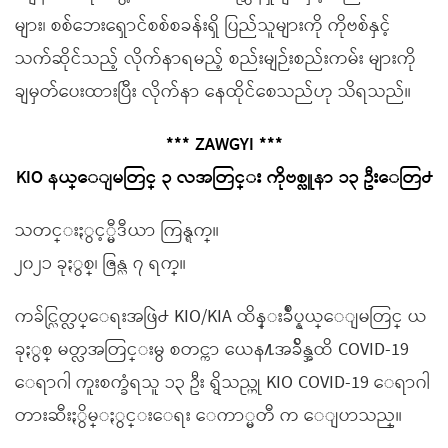
များ၊ စစ်ဘေးရှောင်စစ်စခန်းရှိ ပြည်သူများကို ကိုဗစ်နှင့်
သက်ဆိုင်သည့် လိုက်နာရမည့် စည်းမျဉ်းစည်းကမ်း များကို
ချမှတ်ပေးထားပြီး လိုက်နာ နေထိုင်စေသည်ဟု သိရသည်။
*** ZAWGYI ***
KIO နယ္ေျမတြင္ ၃ လအတြင္း ကိုဗစ္လူနာ ၁၃ ဦးေတြ႕
သတင္းႏွင့္မီဒီယာ ကြန္ရက္။
၂၀၂၁ ခုႏွစ္၊ ဇြန္လ ၇ ရက္။
ကခ်င္လြတ္လပ္ေရးအဖြဲ႕ KIO/KIA ထိန္းခ်ဳပ္နယ္ေျမတြင္ ယ
ခုႏွစ္ မတ္လအတြင္းမွ စတင္ကာ ယေန႔အခ်ိန္အထိ COVID-19
ေရာဂါ ကူးစက္ခံရသူ ၁၃ ဦး ရွိသည္ဟု KIO COVID-19 ေရာဂါ
တားဆီးႏွိမ္ႏွင္းေရး ေကာ္မတီ က ေျပာသည္။