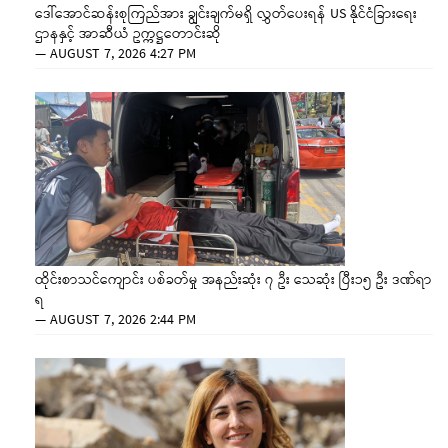
ဒေါ်အောင်ဆန်းစုကြည်အား ချွင်းချက်မရှိ လွှတ်ပေးရန် US နိုင်ငံခြားရေး
ဌာနနှင့် အာဆီယံ ဥက္ကဋ္ဌတောင်းဆို
—
AUGUST 7, 2026 4:27 PM
ထိုင်းစာသင်ကျောင်း ပစ်ခတ်မှု အနည်းဆုံး ၇ ဦး သေဆုံး ပြီး၁၅ ဦး ဒဏ်ရာ
ရ
—
AUGUST 7, 2026 2:44 PM