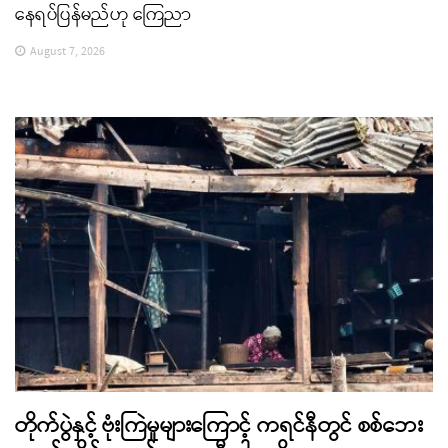
နေရပ်ပြန်မည်ဟု ကြေညာ
August 7, 2026
တိုက်ပွဲနှင့် ဗုံးကြဲမှုများကြောင့် ကရင်နီတွင် စစ်ဘေး