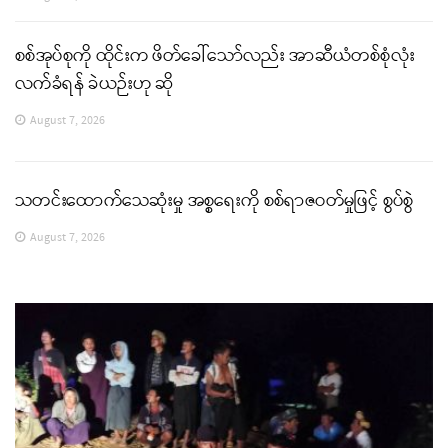
စစ်အုပ်စုကို ထိုင်းက ဖိတ်ခေါ်သော်လည်း အာဆီယံတစ်စုံလုံး
လက်ခံရန် ခဲယဉ်းဟု ဆို
August 7, 2026
သတင်းထောက်သေဆုံးမှု အစ္စရေးကို စစ်ရာဇဝတ်မှုဖြင့် စွပ်စွဲ
August 7, 2026