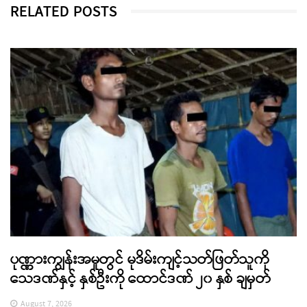
RELATED POSTS
ပုဏ္ဏားကျွန်းအမှုတွင် မုဒိမ်းကျင့်သတ်ဖြတ်သူကို
သေဒဏ်နှင့် နှစ်ဦးကို ထောင်ဒဏ် ၂၀ နှစ် ချမှတ်
August 7, 2026