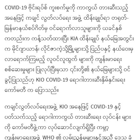
COVID-19 ဗိုင်းရပ်စ် ကူးစက်မှုကို ကာကွယ် တားဆီးသည့်
အနေဖြင့် ကချင် လွတ်လပ်ရေး အဖွဲ့ ထိန်းချုပ်ရာ တရုတ်-
မြန်မာနယ်စပ်ဂိတ်မှ ဝင်ရောက်လာသူများကို ယခင်နှစ်
ကတည်းက ကန့်သတ်ထားပြီး KIA ထိန်းချုပ် နယ်မြေအတွင်း
က မိုင်ဂျာယာန်၊ လိုင်ဇာကဲ့သို့မြို့များသို့ ပြည်ပနှင့် နယ်ဝေးမှ
လာရောက်ကြမည့် လူဝင်လူထွက် များကို ကျန်းမာရေး
စစ်ဆေးမှုများ ပြုလုပ်ပြီးမှသာ ၎င်းတို့၏ နယ်မြေများသို့ ဝင်
ခွင့်ပြုသည်ဟု KIO COVID-19 ရောဂါတားဆီးနှိမ်နှင်းရေး
ကော်မတီ က ပြောသည်။
ကချင်လွတ်လပ်ရေးအဖွဲ့ KIO အနေဖြင့် COVID-19 နှင့်
ပတ်သက်သည့် ရောဂါကာကွယ် တားဆီးရေး လုပ်ငန်း များ
ကို ကော်မတီဖွဲ့ကာ လုပ်ဆောင်လျက်ရှိပြီး ကမ္ဘာ့
ကျန်းမာရေးအဖွဲ့ WHO ၏ လမ်းညွှန်မှုများနှင့်အညီ ဒေသ ခံ