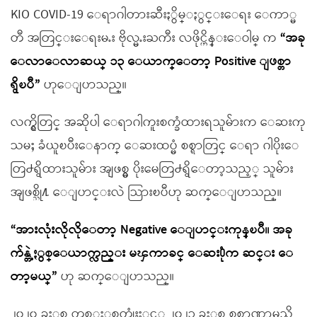
KIO COVID-19 ေရာဂါတားဆီးႏွိမ္ႏွင္းေရး ေကာ္မ
တီ အတြင္းေရးမႉး ဗိုလ္မႉးႀကီး လဖိုင္ဟိန္းေဝါမ္ က
“အခု
ေလာေလာဆယ္ ၁၃ ေယာက္ေတာ့ Positive ျဖစ္တာ
ရွိၿပီ”
ဟုေျပာသည္။
လက္ရွိတြင္ အဆိုပါ ေရာဂါကူးစက္ခံထားရသူမ်ားက ေဆးကု
သမႈ ခံယူၿပီးေနာက္ ေဆးထပ္မံ စစ္ရာတြင္ ေရာ ဂါပိုးေ
တြ႕ရွိထားသူမ်ား အျဖစ္မွ ပိုးမေတြ႕ရွိေတာ့သည့္ သူမ်ား
အျဖစ္သို႔ ေျပာင္းလဲ သြားၿပီဟု ဆက္ေျပာသည္။
“အားလုံးလိုလိုေတာ့ Negative ေျပာင္းကုန္ၿပီ။ အခု
က်န္တဲ့ႏွစ္ေယာက္လည္း မၾကာခင္ ေဆး႐ုံက ဆင္း ေ
တာ့မယ္”
ဟု ဆက္ေျပာသည္။
၂၀၂၀ ခုႏွစ္ တစ္ႏွစ္ပတ္လုံးႏွင့္ ၂၀၂၁ ခုႏွစ္ စစ္အာဏာမသိ