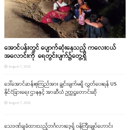
အောင်ပန်းတွင် ပျောက်ဆုံးနေသည့် ကလေးငယ်
အလောင်းကို ရေတွင်းပျက်၌တွေ့ရှိ
August 7, 2026
ဒေါ်အောင်ဆန်းစုကြည်အား ချွင်းချက်မရှိ လွှတ်ပေးရန် US
နိုင်ငံခြားရေး ဌာနနှင့် အာဆီယံ ဥက္ကဋ္ဌတောင်းဆို
August 7, 2026
သေဒဏ်ချခံထားသည့်ဘင်္ဂလားဒေ့ရှ် ဝန်ကြီးချုပ်ဟောင်း