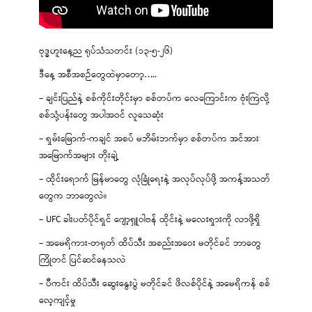
ဗုဒ္ဓဟူးနေ့ည ရုပ်သံသတင်း (၁၃-၅-၂၆)
ဒီနေ့ အစီအစဉ်တွေထဲမှာတော့…..
– ချင်းပြည်နဲ့ စစ်ကိုင်းတိုင်းမှာ စစ်တပ်က လေကြောင်းက ဗုံးကြဲလို့
စစ်သုံ့ပန်းတွေ အပါအဝင် လူသေဆုံး
– ရှမ်းမြောက်-ကချင် အစပ် မဘိမ်းဘက်မှာ စစ်တပ်က အင်အား
အမြောက်အများ တိုးချဲ့
– ထိုင်းရောက် မြန်မာတွေ လုံခြုံရေးနဲ့ အလုပ်လုပ်ဖို့ အကန့်အသတ်
တွေက ဘာတွေလဲ။
– UFC ခါးပတ်ပိုင်ရှင် ဂျော့ရှူဝါဗန် ထိုင်းနဲ့ မလေးရှားကို လာဖို့ရှိ
– အမေရိကား-တရုတ် ထိပ်သီး အစည်းအဝေး မတိုင်ခင် ဘာတွေ
ကြိုတင် ပြင်ဆင်နေသလဲ
– ပီကင်း ထိပ်သီး ဆွေးနွေးပွဲ မတိုင်ခင် ဖိလစ်ပိုင်နဲ့ အမေရိကန် စစ်
လေ့ကျင့်မှု