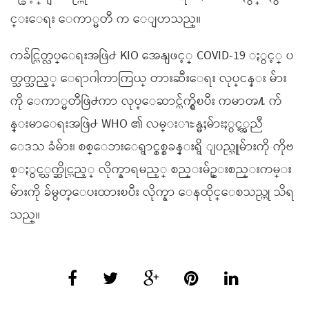
င္းေရး ေကာ္မတီ က ေျပာသည္။
ကခ်င္လြတ္လပ္ေရးအဖြဲ႕ KIO အေနျဖင့္ COVID-19 ႏွင့္ ပ
တ္သက္သည့္ ေရာဂါကာကြယ္ တားဆီးေရး လုပ္ငန္း မ်ား
ကို ေကာ္မတီဖြဲ႕ကာ လုပ္ေဆာင္လ်က္ရွိၿပီး ကမာၻ႔ က်
န္းမာေရးအဖြဲ႕ WHO ၏ လမ္းၫႊန္မႈမ်ားႏွင့္အညီ
ေဒသ ခံမ်ား၊ စစ္ေဘးေရွာင္စစ္စခန္းရွိ ျပည္သူမ်ားကို ကိုဗ
စ္ႏွင့္သက္ဆိုင္သည့္ လိုက္နာရမည့္ စည္းမ်ဥ္းစည္းကမ္း
မ်ားကို ခ်မွတ္ေပးထားၿပီး လိုက္နာ ေနထိုင္ေစသည္ဟု သိရ
သည္။