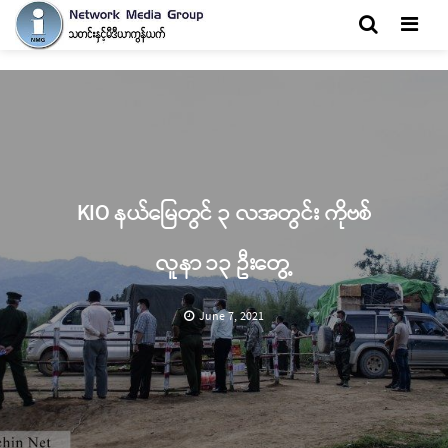
Men
KIO နယ်မြေတွင် ၃ လအတွင်း ကိုဗစ်
လူနာ ၁၃ ဦးတွေ့
June 7, 2021