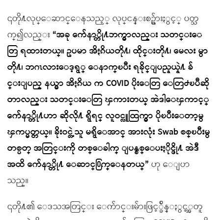
၎တို႔လုပ္ေဆာင္ေနသည့္ လုပ္ငန္းစဥ္မ်ားႏွင့္ ပတ္သ
က္၍လည္း
“အခု က်ေနာ္တို႔ဘက္မွာလည္း သတင္းေ
တြ ရထားတယ္။ ဥပမာ အိႏၵိယတို႔၊ ထိုင္းတို႔၊ မေလး မွာ
တို႔၊ ဘဂၤလားေဒ့ရွ္ ေနာက္ၿပီး ရခိုင္ျပည္နယ္နဲ႔ ခ်
င္းျပည္ နယ္မွာ အိႏၵိယ က COVID ပိုးေတြ ေတြ႕ၿပီဆို
တာလည္း သတင္းေတြ ၾကားတယ္ အဲဒါေၾကာင့္
က်ေနာ္တို႔ဟာ ဆိုလို႔ ရွိရင္ လူဝင္လူထြက္မွာ ပိုၿပီးေတာ့မွ
ၾကပ္မတ္တယ္။ ခိုးဝင္တဲ့သူ မရွိေအာင္ အားလုံး Swab စစ္ၿပီးမွ
တစ္ပတ္ အတြင္းကို တစ္ေခါက္ ျပန္စစ္ေပးႏိုင္ဖို႔ အဲဒီ
အထိ က်ေနာ္တို႔ ေဆာင္႐ြက္ေနတယ္”
ဟု ေျပာ
သည္။
၎တို႔၏ ေဒသအတြင္း ေက်ာင္းမ်ားဖြင့္ခ်ိန္ႏွင့္အတူ