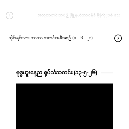
အထူးသတင်းတပ်ဖွဲ့ မြို့နယ်တာဝန်ခံ မိုးကြိုးပစ် သေ
တိုင်းရင်းသား ဘာသာ သတင်းအစီအစဉ် (၈ – ၆ – ၂၁)
ဗုဒ္ဓဟူးနေ့ည ရုပ်သံသတင်း (၁၃-၅-၂၆)