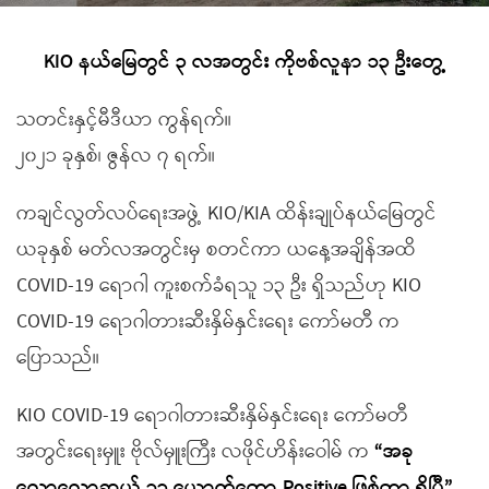
KIO နယ်မြေတွင် ၃ လအတွင်း ကိုဗစ်လူနာ ၁၃ ဦးတွေ့
သတင်းနှင့်မီဒီယာ ကွန်ရက်။
၂၀၂၁ ခုနှစ်၊ ဇွန်လ ၇ ရက်။
ကချင်လွတ်လပ်ရေးအဖွဲ့ KIO/KIA ထိန်းချုပ်နယ်မြေတွင်
ယခုနှစ် မတ်လအတွင်းမှ စတင်ကာ ယနေ့အချိန်အထိ
COVID-19 ရောဂါ ကူးစက်ခံရသူ ၁၃ ဦး ရှိသည်ဟု KIO
COVID-19 ရောဂါတားဆီးနှိမ်နှင်းရေး ကော်မတီ က
ပြောသည်။
KIO COVID-19 ရောဂါတားဆီးနှိမ်နှင်းရေး ကော်မတီ
အတွင်းရေးမှူး ဗိုလ်မှူးကြီး လဖိုင်ဟိန်းဝေါမ် က
“အခု
လောလောဆယ် ၁၃ ယောက်တော့ Positive ဖြစ်တာ ရှိပြီ”