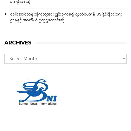
ခဲယဉ်းဟု ဆို
ဒေါ်အောင်ဆန်းစုကြည်အား ချွင်းချက်မရှိ လွှတ်ပေးရန် US နိုင်ငံခြားရေး
ဌာနနှင့် အာဆီယံ ဥက္ကဋ္ဌတောင်းဆို
ARCHIVES