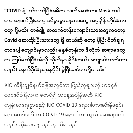
“COVID နဲ့ပတ်သက်ပြီးအဓိက လက်ဆေးတာ၊ Mask တပ်
တာ နောက်ပြီးတော့ ခပ်ခွာခွာနေတာတွေ အပူချိန် တိုင်းတာ
တွေ ရှိမယ်။ တစ်ချို့ အထက်တန်းကျောင်းသားတွေကတော့
Covid ဆေးထိုးပြီးသားတွေ ရှိ တယ်ဆို တော့ ပိုပြီး စိတ်ချရ
တာပေါ့ ကျောင်းမှာလည်း မနှစ်တုန်းက ဒီလိုဘဲ ဆရာမတွေ
က ကြပ်မတ်ပြီး အဲလို လိုက်နာ ခိုင်းတယ်။ ကျောင်းတက်တာ
လည်း မနက်ပိုင်း ညနေပိုင်း ခွဲပြီးသင်တာရှိတယ်။”
KIO ထိန်းချုပ်နယ်မြေအတွင်းက ပြည်သူများကို ယခုနှစ်
ဖေဖော်ဝါရီလက စတင်၍ ယနေ့အချိန်အထိ KIO
ကျန်းမာရေးဌာနနှင့် KIO COVID-19 ရောဂါတားဆီးနှိမ်နှင်း
ရေး ကော်မတီ က COIVD-19 ရောဂါကာကွယ် ဆေးများကို
လည်း ထိုးပေးနေသည်ဟု သိရသည်။