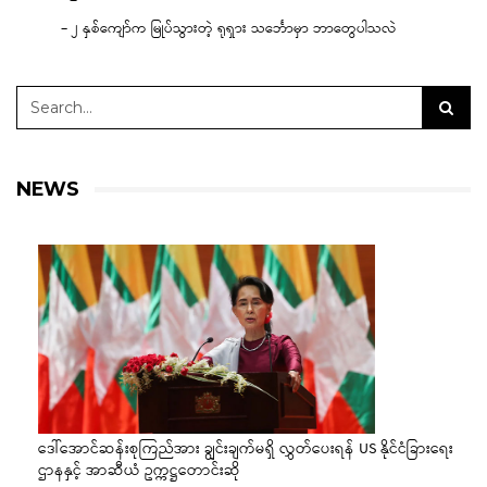
– ၂ နှစ်ကျော်က မြုပ်သွားတဲ့ ရုရှား သင်္ဘောမှာ ဘာတွေပါသလဲ
NEWS
ဒေါ်အောင်ဆန်းစုကြည်အား ချွင်းချက်မရှိ လွှတ်ပေးရန် US နိုင်ငံခြားရေး
ဌာနနှင့် အာဆီယံ ဥက္ကဋ္ဌတောင်းဆို