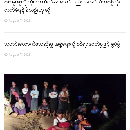
စစ်အုပ်စုကို ထိုင်းက ဖိတ်ခေါ်သော်လည်း အာဆီယံတစ်စုံလုံး
လက်ခံရန် ခဲယဉ်းဟု ဆို
August 7, 2026
သတင်းထောက်သေဆုံးမှု အစ္စရေးကို စစ်ရာဇဝတ်မှုဖြင့် စွပ်စွဲ
August 7, 2026