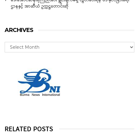
ဒေါ်အောင်ဆန်းစုကြည်အား ချွင်းချက်မရှိ လွှတ်ပေးရန် US နိုင်ငံခြားရေး
ဌာနနှင့် အာဆီယံ ဥက္ကဋ္ဌတောင်းဆို
ARCHIVES
RELATED POSTS