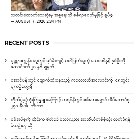
သတင်းထောက်သေဆုံးမှု အစ္စရေးကို စစ်ရာဇဝတ်မှုဖြင့် စွပ်စွဲ
—
AUGUST 7, 2026 2:34 PM
RECENT POSTS
ပုဏ္ဏားကျွန်းအမှုတွင် မုဒိမ်းကျင့်သတ်ဖြတ်သူကို သေဒဏ်နှင့် နှစ်ဦးကို
ထောင်ဒဏ် ၂၀ နှစ် ချမှတ်
အောင်ပန်းတွင် ပျောက်ဆုံးနေသည့် ကလေးငယ်အလောင်းကို ရေတွင်း
ပျက်၌တွေ့ရှိ
တိုက်ပွဲနှင့် ဗုံးကြဲမှုများကြောင့် ကရင်နီတွင် စစ်ဘေးရှောင် အိမ်ထောင်စု
၂၅၀ နီးပါး တိုးလာ
စစ်အုပ်စုကို ထိုင်းက ဖိတ်ခေါ်သော်လည်း အာဆီယံတစ်စုံလုံး လက်ခံရန်
ခဲယဉ်းဟု ဆို