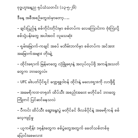
ဗုဒ္ဓဟူးနေ့ည ရုပ်သံသတင်း (၁၃-၅-၂၆)
ဒီနေ့ အစီအစဉ်တွေထဲမှာတော့…..
– ချင်းပြည်နဲ့ စစ်ကိုင်းတိုင်းမှာ စစ်တပ်က လေကြောင်းက ဗုံးကြဲလို့
စစ်သုံ့ပန်းတွေ အပါအဝင် လူသေဆုံး
– ရှမ်းမြောက်-ကချင် အစပ် မဘိမ်းဘက်မှာ စစ်တပ်က အင်အား
အမြောက်အများ တိုးချဲ့
– ထိုင်းရောက် မြန်မာတွေ လုံခြုံရေးနဲ့ အလုပ်လုပ်ဖို့ အကန့်အသတ်
တွေက ဘာတွေလဲ။
– UFC ခါးပတ်ပိုင်ရှင် ဂျော့ရှူဝါဗန် ထိုင်းနဲ့ မလေးရှားကို လာဖို့ရှိ
– အမေရိကား-တရုတ် ထိပ်သီး အစည်းအဝေး မတိုင်ခင် ဘာတွေ
ကြိုတင် ပြင်ဆင်နေသလဲ
– ပီကင်း ထိပ်သီး ဆွေးနွေးပွဲ မတိုင်ခင် ဖိလစ်ပိုင်နဲ့ အမေရိကန် စစ်
လေ့ကျင့်မှု
– ယူကရိန်း ဒရုန်းတွေက စစ်ပွဲတွေအတွက် ခေတ်သစ်တစ်ခု
ပြောင်းစေမလား