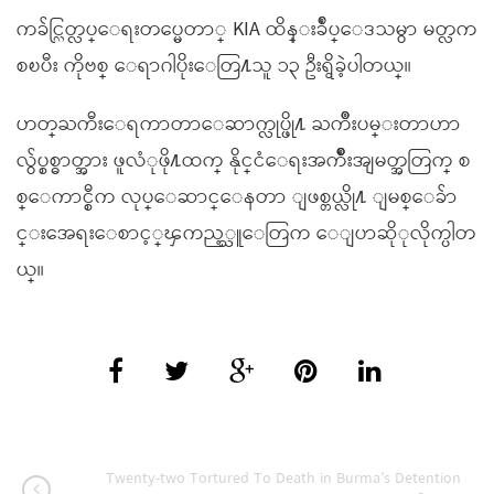
ကခ်င္လြတ္လပ္ေရးတပ္မေတာ္ KIA ထိန္းခ်ဳပ္ေဒသမွာ မတ္လက
စၿပီး ကိုဗစ္ ေရာဂါပိုးေတြ႔သူ ၁၃ ဦးရွိခဲ့ပါတယ္။
ဟတ္ႀကီးေရကာတာေဆာက္လုပ္ဖို႔ ႀကိဳးပမ္းတာဟာ
လွ်ပ္စစ္ဓာတ္အား ဖူလံုဖို႔ထက္ နိုင္ငံေရးအက်ဳိးအျမတ္အတြက္ စ
စ္ေကာင္စီက လုပ္ေဆာင္ေနတာ ျဖစ္တယ္လို႔ ျမစ္ေခ်ာ
င္းအေရးေစာင့္ၾကည့္သူေတြက ေျပာဆိုုလိုက္ပါတ
ယ္။
Twenty-two Tortured To Death in Burma’s Detention