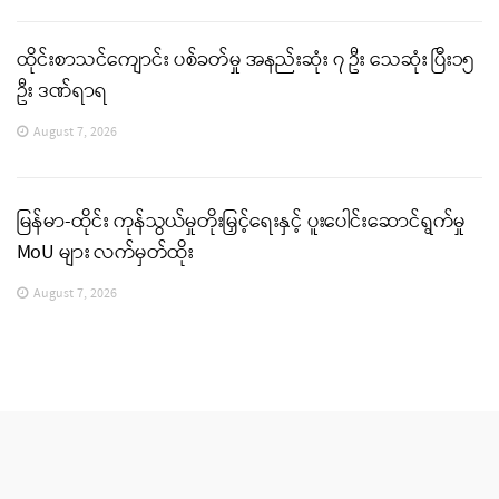
ထိုင်းစာသင်ကျောင်း ပစ်ခတ်မှု အနည်းဆုံး ၇ ဦး သေဆုံး ပြီး၁၅
ဦး ဒဏ်ရာရ
August 7, 2026
မြန်မာ-ထိုင်း ကုန်သွယ်မှုတိုးမြှင့်ရေးနှင့် ပူးပေါင်းဆောင်ရွက်မှု
MoU များ လက်မှတ်ထိုး
August 7, 2026