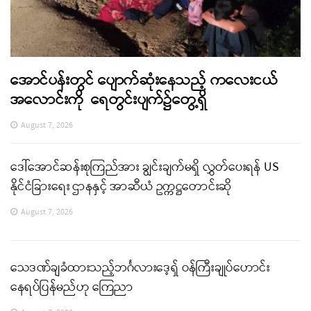
အောင်ပန်းတွင် ပျောက်ဆုံးနေသည့် ကလေးငယ်
အလောင်းကို ရေတွင်းပျက်၌တွေ့ရှိ
August 7, 2026
ဒေါ်အောင်ဆန်းစုကြည်အား ချွင်းချက်မရှိ လွှတ်ပေးရန် US
နိုင်ငံခြားရေး ဌာနနှင့် အာဆီယံ ဥက္ကဋ္ဌတောင်းဆို
August 7, 2026
သေဒဏ်ချခံထားသည့်ဘင်္ဂလားဒေ့ရှ် ဝန်ကြီးချုပ်ဟောင်း
နေရပ်ပြန်မည်ဟု ကြေညာ