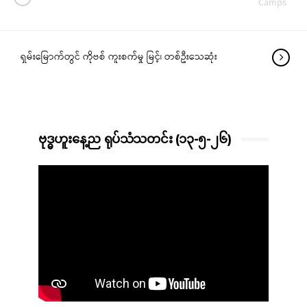
Camps
ရှမ်းမြောက်တွင် ကိုဗစ် ကူးစက်မှု မြင့်၊ တစ်ဦးသေဆုံး
ဗုဒ္ဓဟူးနေ့ည ရုပ်သံသတင်း (၁၃-၅-၂၆)