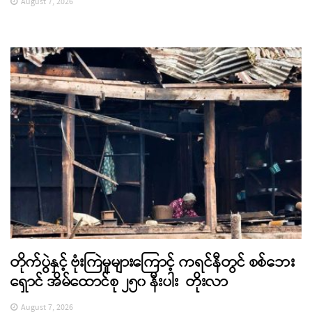
August 7, 2026
တိုက်ပွဲနှင့် ဗုံးကြဲမှုများကြောင့် ကရင်နီတွင် စစ်ဘေး
ရှောင် အိမ်ထောင်စု ၂၅၀ နီးပါး တိုးလာ
August 7, 2026