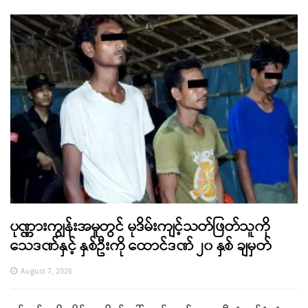
ပုဏ္ဏားကျွန်းအမှုတွင် မုဒိမ်းကျင့်သတ်ဖြတ်သူကို
သေဒဏ်နှင့် နှစ်ဦးကို ထောင်ဒဏ် ၂၀ နှစ် ချမှတ်
August 7, 2026