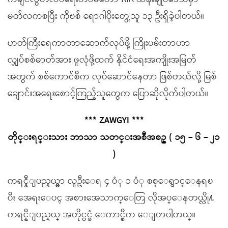
မတ်လကစပြီး ကိုဗစ် ရောဂါပိုးတွေ့သူ ၁၃ ဦးရှိခဲ့ပါတယ်။
ဟတ်ကြီးရေကာတာဆောက်လုပ်ဖို့ ကြိုးပမ်းတာဟာ
လျှပ်စစ်ဓာတ်အား ဖူလုံဖို့ထက် နိုင်ငံရေးအကျိုးအမြတ်
အတွက် စစ်ကောင်စီက လုပ်ဆောင်နေတာ ဖြစ်တယ်လို့ မြစ်
ချောင်းအရေးစောင့်ကြည့်သူတွေက ပြောဆိုလိုက်ပါတယ်။
*** ZAWGYI ***
တိုင္းရင္းသား ဘာသာ သတင္းအစီအစဥ္ ( ၁၅ – ၆ – ၂၁
)
ကရင္နီျပည္နယ္မွာ လူဦးေရ ၄ ပံု ၁ ပံု စစ္ေရွာင္ေနရၿ
ပီး အေရးေပၚ အစားအေသာက္ေတြ လိုအပ္ေနတယ္လို႔
ကရင္နီျပည္နယ္ အတိုင္ပင္ခံ ေကာင္စီက ေျပာပါတယ္။