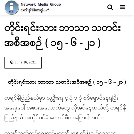
Men
တိုင်းရင်းသား ဘာသာ သတင်း
အစီအစဉ် ( ၁၅ - ၆ - ၂၁ )
June 16, 2021
တိုင်းရင်းသား ဘာသာ သတင်းအစီအစဉ် ( ၁၅ – ၆ – ၂၁ )
ကရင်နီပြည်နယ်မှာ လူဦးရေ ၄ ပုံ ၁ ပုံ စစ်ရှောင်နေရပြီး
အရေးပေါ် အစားအသောက်တွေ လိုအပ်နေတယ်လို့ ကရင်နီ
ပြည်နယ် အတိုင်ပင်ခံ ကောင်စီက ပြောပါတယ်။
ကချင်လွတ်လပ်ရေးတပ်မတော် KIA ထိန်းချုပ်ဒေသမှာ