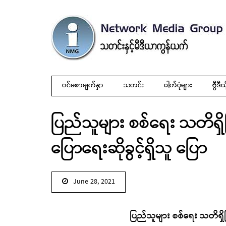
ပင်မစာမျက်နှာ
သတင်း
ဓါတ်ပုံများ
ဗွီဒီယ
ပြည်သူများ စစ်ရေး သတိရှ
ပြောရေးဆိုခွင့်ရှိသူ ပြော
June 28, 2021
ပြည်သူများ စစ်ရေး သတိရှိက