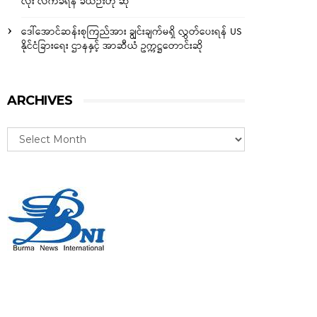
လုံး လက်ခံရန် ခဲယဉ်းဟု ဆို
ဒေါ်အောင်ဆန်းစုကြည်အား ချွင်းချက်မရှိ လွှတ်ပေးရန် US
နိုင်ငံခြားရေး ဌာနနှင့် အာဆီယံ ဥက္ကဋ္ဌတောင်းဆို
ARCHIVES