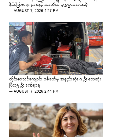
နိုင်ငံခြားရေး ဌာနနှင့် အာဆီယံ ဥက္ကဋ္ဌတောင်းဆို
—
AUGUST 7, 2026 4:27 PM
ထိုင်းစာသင်ကျောင်း ပစ်ခတ်မှု အနည်းဆုံး ၇ ဦး သေဆုံး
ပြီး၁၅ ဦး ဒဏ်ရာရ
—
AUGUST 7, 2026 2:44 PM