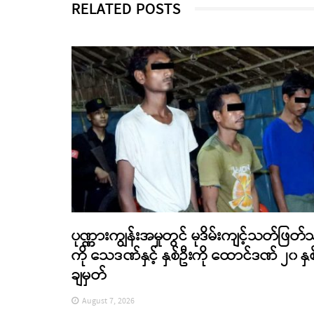
RELATED POSTS
ပုဏ္ဏားကျွန်းအမှုတွင် မုဒိမ်းကျင့်သတ်ဖြတ်
ကို သေဒဏ်နှင့် နှစ်ဦးကို ထောင်ဒဏ် ၂၀ နှစ
ချမှတ်
August 7, 2026