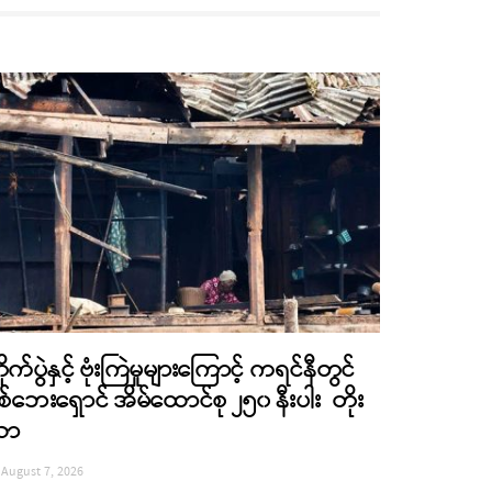
ိုက်ပွဲနှင့် ဗုံးကြဲမှုများကြောင့် ကရင်နီတွင်
စ်ဘေးရှောင် အိမ်ထောင်စု ၂၅၀ နီးပါး တိုး
လာ
August 7, 2026