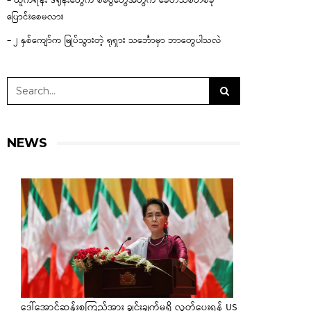
– ယူကရိန်း ဒရုန်းတွေက စစ်ပွဲတွေအတွက် ခေတ်သစ်တစ်ခု
ပြောင်းစေမလား
– ၂ နှစ်ကျော်က မြုပ်သွားတဲ့ ရုရှား သင်္ဘောမှာ ဘာတွေပါသလဲ
NEWS
ဒေါ်အောင်ဆန်းစုကြည်အား ချွင်းချက်မရှိ လွှတ်ပေးရန် US