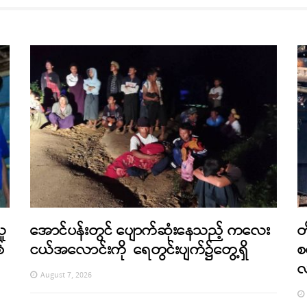
သူ
အောင်ပန်းတွင် ပျောက်ဆုံးနေသည့် ကလေး
တ
်
ငယ်အလောင်းကို ရေတွင်းပျက်၌တွေ့ရှိ
စ
August 7, 2026