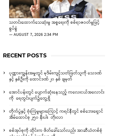
သတင်းထောက်သေဆုံးမှု အစ္စရေးကို စစ်ရာဇဝတ်မှုဖြင့်
စွပ်စွဲ
—
AUGUST 7, 2026 2:34 PM
RECENT POSTS
ပုဏ္ဏားကျွန်းအမှုတွင် မုဒိမ်းကျင့်သတ်ဖြတ်သူကို သေဒဏ်
နှင့် နှစ်ဦးကို ထောင်ဒဏ် ၂၀ နှစ် ချမှတ်
အောင်ပန်းတွင် ပျောက်ဆုံးနေသည့် ကလေးငယ်အလောင်း
ကို ရေတွင်းပျက်၌တွေ့ရှိ
တိုက်ပွဲနှင့် ဗုံးကြဲမှုများကြောင့် ကရင်နီတွင် စစ်ဘေးရှောင်
အိမ်ထောင်စု ၂၅၀ နီးပါး တိုးလာ
စစ်အုပ်စုကို ထိုင်းက ဖိတ်ခေါ်သော်လည်း အာဆီယံတစ်စုံ