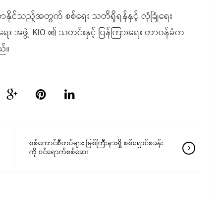
လာနိုင်သည့်အတွက် စစ်ရေး သတိရှိရန်နှင့် လုံခြုံရေး
း အဖွဲ့ KIO ၏ သတင်းနှင့် ပြန်ကြားရေး တာဝန်ခံက
ည်။
စစ်ကောင်စီတပ်များ မြစ်ကြီးနားရှိ စစ်ရှောင်စခန်း
ကို ဝင်ရောက်စစ်ဆေး