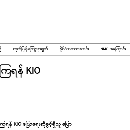
ို
ထုတ်ပြန်ကြေညာချက်
နိုင်ငံတကာသတင်း
NMG အကြောင်း
ိကြရန် KIO
ြရန် KIO ပြောရေးဆိုခွင့်ရှိသူ ပြော