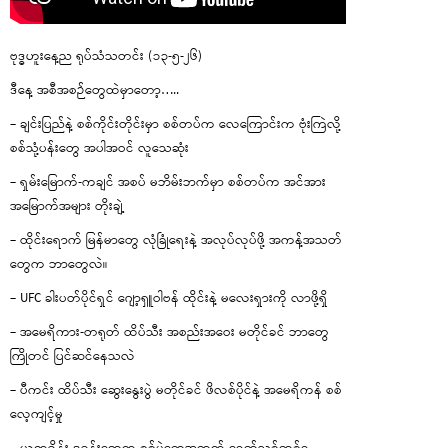
ဗုဒ္ဓဟူးနေ့ည ရုပ်သံသတင်း (၁၃-၅-၂၆)
ဒီနေ့ အစီအစဉ်တွေထဲမှာတော့…..
– ချင်းပြည်နဲ့ စစ်ကိုင်းတိုင်းမှာ စစ်တပ်က လေကြောင်းက ဗုံးကြဲလို့
စစ်သုံ့ပန်းတွေ အပါအဝင် လူသေဆုံး
– ရှမ်းမြောက်-ကချင် အစပ် မဘိမ်းဘက်မှာ စစ်တပ်က အင်အား
အမြောက်အများ တိုးချဲ့
– ထိုင်းရောက် မြန်မာတွေ လုံခြုံရေးနဲ့ အလုပ်လုပ်ဖို့ အကန့်အသတ်
တွေက ဘာတွေလဲ။
– UFC ခါးပတ်ပိုင်ရှင် ဂျော့ရှူဝါဗန် ထိုင်းနဲ့ မလေးရှားကို လာဖို့ရှိ
– အမေရိကား-တရုတ် ထိပ်သီး အစည်းအဝေး မတိုင်ခင် ဘာတွေ
ကြိုတင် ပြင်ဆင်နေသလဲ
– ပီကင်း ထိပ်သီး ဆွေးနွေးပွဲ မတိုင်ခင် ဖိလစ်ပိုင်နဲ့ အမေရိကန် စစ်
လေ့ကျင့်မှု