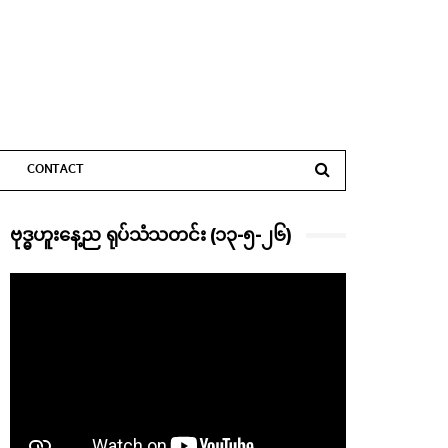
CONTACT
ဗုဒ္ဓဟူးနေ့ည ရုပ်သံသတင်း (၁၃-၅-၂၆)