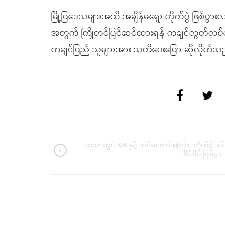
မြို့ပြဒေသများအထိ အချိန်မရွေး တိုက်ပွဲ ဖြစ်ပွား
အတွက် ကြိုတင်ပြင်ဆင်ထားရန် ကချင်လွတ်လပ်ရေ
ကချင်ပြည် သူများအား သတိပေးပြော ဆိုလိုက်သ
ကသာတွင် KIA နှင့် တပ်မတော်အကြား တိုက်ပွဲ ခပ်
စိပ်စိပ် ဖြစ်ပွား