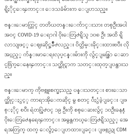
ရွိႏိုင္ေၾကာင္း ေဒသခံမ်ားက ေျပာသည္။
ဗန္းေမာက္တြင္ တတိယတန္းေက်ာင္းသား တစ္ဦးအပါ
အဝင္ COVID-19 ေရာဂါ ပိုးေတြ႕ရွိသူ ၁၀၈ ဦး အထိ ရွိ
လာသျဖင့္ ေဈးဆိုင္အခ်ိဳ႕လည္း ပိတ္သိမ္းခိုင္းထားၿပီး လို
အပ္သည့္ က်န္းမာေရးလုပ္ငန္းမ်ားကို လွ်င္ျမန္စြာ ေဆာ
င္႐ြက္ေနေၾကာင္း သက္ဆိုင္ရာက သတင္းထုတ္ျပန္ထားသ
ည္။
ဗန္းေမာက္ ကိုဗစ္ကူးစက္မႈသည္ ပန္းသတင္း စားေသာ
က္ဆိုင္ႏွင့္ ကာရာအိုေကဆိုင္ မွ စတင္ ပ်ံႏွံခဲ့ျခင္း ျဖ
စ္ႏိုင္ ၿပီး ရဲတပ္ဖြဲ႕ဝင္ ၁၉ ဦးကို စစ္ေဆးလွ်င္ ၁၀ဦးခန႔္
ပိုးေတြ႕ေနရေၾကာင္း အမွန္တကယ္ေတြ႕ရွိသည့္ အေ
ရအတြက္ ထက္ ေလွ်ာ့ေျပာထားျခင္း ျဖစ္သည္ဟု CDM