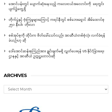
အောင်ပန်းတွင် ပျောက်ဆုံးနေသည့် ကလေးငယ်အလောင်းကို ရေတွင်း
ပျက်၌တွေ့ရှိ
တိုက်ပွဲနှင့် ဗုံးကြဲမှုများကြောင့် ကရင်နီတွင် စစ်ဘေးရှောင် အိမ်ထောင်စု
၂၅၀ နီးပါး တိုးလာ
စစ်အုပ်စုကို ထိုင်းက ဖိတ်ခေါ်သော်လည်း အာဆီယံတစ်စုံလုံး လက်ခံရန်
ခဲယဉ်းဟု ဆို
ဒေါ်အောင်ဆန်းစုကြည်အား ချွင်းချက်မရှိ လွှတ်ပေးရန် US နိုင်ငံခြားရေး
ဌာနနှင့် အာဆီယံ ဥက္ကဋ္ဌတောင်းဆို
ARCHIVES