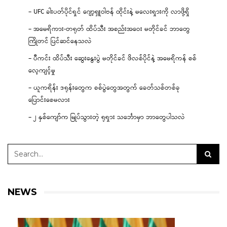
– UFC ခါးပတ်ပိုင်ရှင် ဂျော့ရှူဝါဗန် ထိုင်းနဲ့ မလေးရှားကို လာဖို့ရှိ
– အမေရိကား-တရုတ် ထိပ်သီး အစည်းအဝေး မတိုင်ခင် ဘာတွေ
ကြိုတင် ပြင်ဆင်နေသလဲ
– ပီကင်း ထိပ်သီး ဆွေးနွေးပွဲ မတိုင်ခင် ဖိလစ်ပိုင်နဲ့ အမေရိကန် စစ်
လေ့ကျင့်မှု
– ယူကရိန်း ဒရုန်းတွေက စစ်ပွဲတွေအတွက် ခေတ်သစ်တစ်ခု
ပြောင်းစေမလား
– ၂ နှစ်ကျော်က မြုပ်သွားတဲ့ ရုရှား သင်္ဘောမှာ ဘာတွေပါသလဲ
NEWS