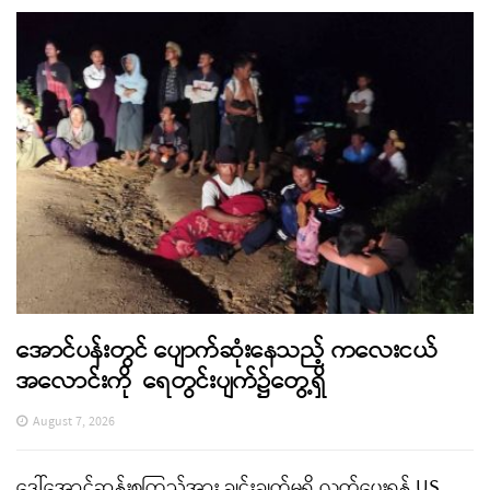
အောင်ပန်းတွင် ပျောက်ဆုံးနေသည့် ကလေးငယ်
အလောင်းကို ရေတွင်းပျက်၌တွေ့ရှိ
August 7, 2026
ဒေါ်အောင်ဆန်းစုကြည်အား ချွင်းချက်မရှိ လွှတ်ပေးရန် US