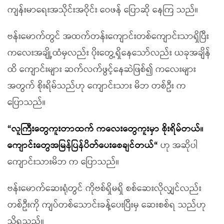
ကျန်းမာရေးအသိုင်းအဝိုင်း ဝေဖန် ပြောဆို နေကြ သည်။
ဗန်းမောက်တွင် အထက်တန်းကျောင်းတစ်ကျောင်းသာရှိပြီး
ကလေးအချို့ထံမှလည်း ပိုးတွေ့ရှိနေသော်လည်း ယခုအချိန်
ထိ ကျောင်းများ ဆက်လက်ဖွင့်နေဆဲဖြစ်၍ ကလေးများ
အတွက် စိုးရိမ်သည်ဟု ကျောင်းသား မိဘ တစ်ဦး က
ပြောသည်။
“လူကြီးတွေကူးတာထက် ကလေးတွေကူးမှာ စိုးရိမ်တယ်။
ကျောင်းတွေအမြန်ပြန်ပိတ်ပေးစေချင်တယ်“
ဟု အဆိုပါ
ကျောင်းသားမိဘ က ပြောသည်။
ဗန်းမောက်ဆေးရုံတွင် ကိုဗစ်ရှိမရှိ စစ်ဆေးလိုလျှင်လည်း
တစ်ဦးကို ကျပ်တစ်သောင်းခန့်ပေးပြီးမှ ဆေးစစ်ရ သည်ဟု
သိရသည်။