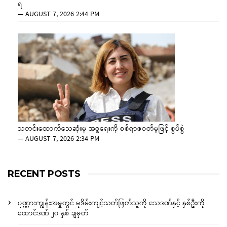
ရ
—
AUGUST 7, 2026 2:44 PM
သတင်းထောက်သေဆုံးမှု အစ္စရေးကို စစ်ရာဇဝတ်မှုဖြင့် စွပ်စွဲ
—
AUGUST 7, 2026 2:34 PM
RECENT POSTS
ပုဏ္ဏားကျွန်းအမှုတွင် မုဒိမ်းကျင့်သတ်ဖြတ်သူကို သေဒဏ်နှင့် နှစ်ဦးကို
ထောင်ဒဏ် ၂၀ နှစ် ချမှတ်