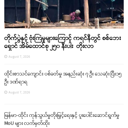
တိုက်ပွဲနှင့် ဗုံးကြဲမှုများကြောင့် ကရင်နီတွင် စစ်ဘေး
ရှောင် အိမ်ထောင်စု ၂၅၀ နီးပါး တိုးလာ
August 7, 2026
ထိုင်းစာသင်ကျောင်း ပစ်ခတ်မှု အနည်းဆုံး ၇ ဦး သေဆုံး ပြီး၁၅
ဦး ဒဏ်ရာရ
August 7, 2026
မြန်မာ-ထိုင်း ကုန်သွယ်မှုတိုးမြှင့်ရေးနှင့် ပူးပေါင်းဆောင်ရွက်မှု
MoU များ လက်မှတ်ထိုး