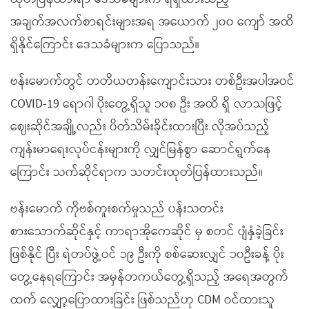
အချက်အလက်စာရင်းများအရ အယောက် ၂၀၀ ကျော် အထိ
ရှိနိုင်ကြောင်း ဒေသခံများက ပြောသည်။
ဗန်းမောက်တွင် တတိယတန်းကျောင်းသား တစ်ဦးအပါအဝင်
COVID-19 ရောဂါ ပိုးတွေ့ရှိသူ ၁၀၈ ဦး အထိ ရှိ လာသဖြင့်
ဈေးဆိုင်အချို့လည်း ပိတ်သိမ်းခိုင်းထားပြီး လိုအပ်သည့်
ကျန်းမာရေးလုပ်ငန်းများကို လျှင်မြန်စွာ ဆောင်ရွက်နေ
ကြောင်း သက်ဆိုင်ရာက သတင်းထုတ်ပြန်ထားသည်။
ဗန်းမောက် ကိုဗစ်ကူးစက်မှုသည် ပန်းသတင်း
စားသောက်ဆိုင်နှင့် ကာရာအိုကေဆိုင် မှ စတင် ပျံနှံခဲ့ခြင်း
ဖြစ်နိုင် ပြီး ရဲတပ်ဖွဲ့ဝင် ၁၉ ဦးကို စစ်ဆေးလျှင် ၁၀ဦးခန့် ပိုး
တွေ့နေရကြောင်း အမှန်တကယ်တွေ့ရှိသည့် အရေအတွက်
ထက် လျှော့ပြောထားခြင်း ဖြစ်သည်ဟု CDM ဝင်ထားသူ