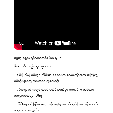
ဗုဒ္ဓဟူးနေ့ည ရုပ်သံသတင်း (၁၃-၅-၂၆)
ဒီနေ့ အစီအစဉ်တွေထဲမှာတော့…..
– ချင်းပြည်နဲ့ စစ်ကိုင်းတိုင်းမှာ စစ်တပ်က လေကြောင်းက ဗုံးကြဲလို့
စစ်သုံ့ပန်းတွေ အပါအဝင် လူသေဆုံး
– ရှမ်းမြောက်-ကချင် အစပ် မဘိမ်းဘက်မှာ စစ်တပ်က အင်အား
အမြောက်အများ တိုးချဲ့
– ထိုင်းရောက် မြန်မာတွေ လုံခြုံရေးနဲ့ အလုပ်လုပ်ဖို့ အကန့်အသတ်
တွေက ဘာတွေလဲ။