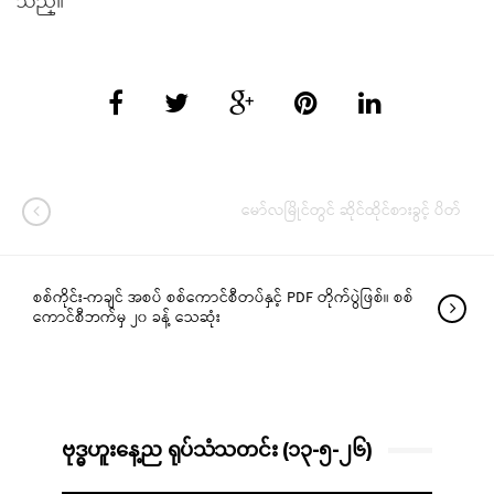
သည္။
မော်လမြိုင်တွင် ဆိုင်ထိုင်စားခွင့် ပိတ်
စစ်ကိုင်း-ကချင် အစပ် စစ်ကောင်စီတပ်နှင့် PDF တိုက်ပွဲဖြစ်။ စစ်
ကောင်စီဘက်မှ ၂၀ ခန့် သေဆုံး
ဗုဒ္ဓဟူးနေ့ည ရုပ်သံသတင်း (၁၃-၅-၂၆)