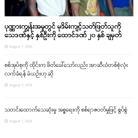
ပုဏ္ဏားကျွန်းအမှုတွင် မုဒိမ်းကျင့်သတ်ဖြတ်သူကို
သေဒဏ်နှင့် နှစ်ဦးကို ထောင်ဒဏ် ၂၀ နှစ် ချမှတ်
August 7, 2026
စစ်အုပ်စုကို ထိုင်းက ဖိတ်ခေါ်သော်လည်း အာဆီယံတစ်စုံလုံး
လက်ခံရန် ခဲယဉ်းဟု ဆို
August 7, 2026
သတင်းထောက်သေဆုံးမှု အစ္စရေးကို စစ်ရာဇဝတ်မှုဖြင့် စွပ်စွဲ
August 7, 2026