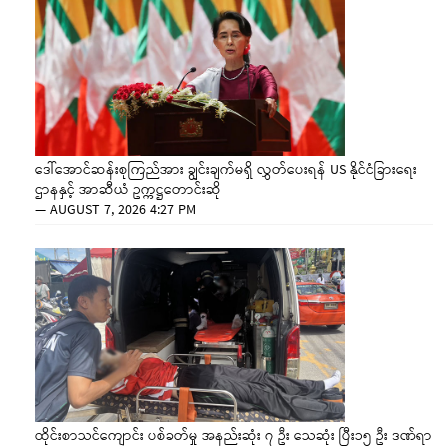
ဒေါ်အောင်ဆန်းစုကြည်အား ချွင်းချက်မရှိ လွှတ်ပေးရန် US နိုင်ငံခြားရေး
ဌာနနှင့် အာဆီယံ ဥက္ကဋ္ဌတောင်းဆို
—
AUGUST 7, 2026 4:27 PM
ထိုင်းစာသင်ကျောင်း ပစ်ခတ်မှု အနည်းဆုံး ၇ ဦး သေဆုံး ပြီး၁၅ ဦး ဒဏ်ရာ