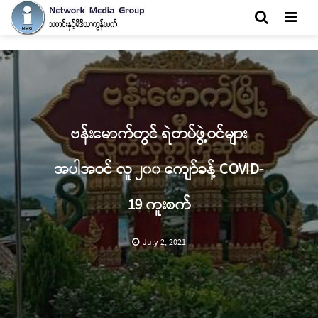
Men
ဗန်းမောက်တွင် ရဲတပ်ဖွဲ့ဝင်များ
အပါအဝင် လူ ၂၀၀ ကျော်ခန့် COVID-
19 ကူးစက်
July 2, 2021