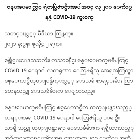
ဗန္းေမာက္တြင္ ရဲတပ္ဖြဲ႕ဝင္မ်ားအပါအဝင္ လူ ၂၀၀ ေက်ာ္ခ
န႔္ COVID-19 ကူးစက္
သတင္းႏွင့္ မီဒီယာ ကြန္ရက္။
၂၀၂၁ ခုႏွစ္၊ ဇူလိုင္လ ၂ ရက္။
စစ္ကိုင္းေဒသႀကီး၊ ကသာခ႐ိုင္၊ ဗန္းေမာက္ၿမိဳ႕တြင္
COVID-19 ေရာဂါ လကၡဏာ ေတြ႕ရွိသူ အေရအတြက္မွာ
စစ္ေကာင္စီထုတ္ျပန္ခ်က္ႏွင့္ ေဒသခံ စာရင္းမ်ား ကြာ
ဟေနသည္ဟု ေဒသခံမ်ားက ေျပာသည္။
ဗန္းေမာက္ၿမိဳ႕တြင္ စစ္ေကာင္စီက ထုတ္ျပန္ထားသည့္
စာရင္းအရ COVID-19 ေရာဂါ ေတြ႕ရွိသူ ၁၀၈ ဦး
သာရွိ သည္ဟု ထုတ္ျပန္ထားရာ ေဒသခံမ်ားက ရရွိထားသည့္
အခ်က္အလက္စာရင္းမ်ားအရ အေယာက္ ၂၀၀ ေက်ာ္ အထိ