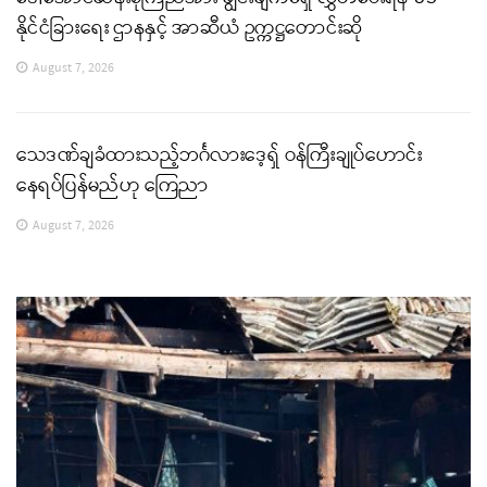
နိုင်ငံခြားရေး ဌာနနှင့် အာဆီယံ ဥက္ကဋ္ဌတောင်းဆို
August 7, 2026
သေဒဏ်ချခံထားသည့်ဘင်္ဂလားဒေ့ရှ် ဝန်ကြီးချုပ်ဟောင်း
နေရပ်ပြန်မည်ဟု ကြေညာ
August 7, 2026