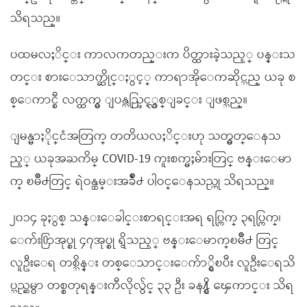
သိရသည္။
ပထမလႈိင္း ကာလကတည္းက ပိတ္ထားခဲ့သည့္ ပန္းသ
တင္း စားေသာက္ဆိုင္ႏွင့္ ကာရာအိုေကဆိုင္သည္ ယခု စ
စ္ေကာင္စီ လက္ထက္မွ ျပန္လည္ဖြင့္လွစ္ျခင္း ျဖစ္သည္။
ျမန္မာႏိုင္ငံအတြက္ တတိယလႈိင္းဟု သတ္မွတ္ေနသ
ည့္ ယခုအႀကိမ္ COVID-19 ကူးစက္မႈမ်ားတြင္ ဗန္းေမာ
က္ ၿမိဳ႕တြင္ ရဲဝန္ထမ္းအခ်ိဳ႕ ပါဝင္ေနသည္ဟု သိရသည္။
၂၀၁၄ ခုႏွစ္ သန္းေခါင္းစာရင္းအရ ရပ္ကြက္ ၃ရပ္ကြက္၊
ေက်း႐ြာအုပ္စု ၄၇အုပ္စု ရွိသည့္ ဗန္းေမာက္ၿမိဳ႕ တြင္
လူဦးေရ တစ္သိန္း တစ္ေသာင္းေက်ာ္ရွိၿပီး လူဦးေရသိ
ပ္သည္ဆမွာ တစ္စတုရန္းကီလိုလွ်င္ ၃၃ ဦး ခန႔္ရွိ ေၾကာင္း သိရ