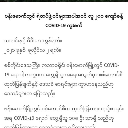
ဗန်းမောက်တွင် ရဲတပ်ဖွဲ့ဝင်များအပါအဝင် လူ ၂၀၀ ကျော်ခန့်
COVID-19 ကူးစက်
သတင်းနှင့် မီဒီယာ ကွန်ရက်။
၂၀၂၁ ခုနှစ်၊ ဇူလိုင်လ ၂ ရက်။
စစ်ကိုင်းဒေသကြီး၊ ကသာခရိုင်၊ ဗန်းမောက်မြို့တွင် COVID-
19 ရောဂါ လက္ခဏာ တွေ့ရှိသူ အရေအတွက်မှာ စစ်ကောင်စီ
ထုတ်ပြန်ချက်နှင့် ဒေသခံ စာရင်းများ ကွာဟနေသည်ဟု
ဒေသခံများက ပြောသည်။
ဗန်းမောက်မြို့တွင် စစ်ကောင်စီက ထုတ်ပြန်ထားသည့်စာရင်း
အရ COVID-19 ရောဂါ တွေ့ရှိသူ ၁၀၈ ဦး သာရှိ သည်ဟု
ထုတ်ပြန်ထားရာ ဒေသခံများက ရရှိထားသည့်