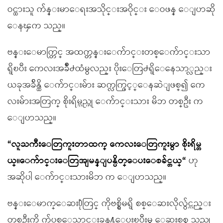
ဝင္ထားသူ က်န္းမာေရးအသိုင္းအဝိုင္း ေဝဖန္ ေျပာဆို
ေနၾက သည္။
ဗန္းေမာက္တြင္ အထက္တန္းေက်ာင္းတစ္ေက်ာင္းသာ
ရွိၿပီး ကေလးအခ်ိဳ႕ထံမွလည္း ပိုးေတြ႕ရွိေနေသာ္လည္း
ယခုအခ်ိန္ထိ ေက်ာင္းမ်ား ဆက္လက္ဖြင့္ေနဆဲျဖစ္၍ ကေ
လးမ်ားအတြက္ စိုးရိမ္သည္ဟု ေက်ာင္းသား မိဘ တစ္ဦး က
ေျပာသည္။
“လူႀကီးေတြကူးတာထက္ ကေလးေတြကူးမွာ စိုးရိမ္တ
ယ္။ေက်ာင္းေတြအျမန္ျပန္ပိတ္ေပးေစခ်င္တယ္“
ဟု
အဆိုပါ ေက်ာင္းသားမိဘ က ေျပာသည္။
ဗန္းေမာက္ေဆး႐ုံတြင္ ကိုဗစ္ရွိမရွိ စစ္ေဆးလိုလွ်င္လည္း
တစ္ဦးကို က်ပ္တစ္ေသာင္းခန႔္ေပးၿပီးမွ ေဆးစစ္ရ သည္ဟု