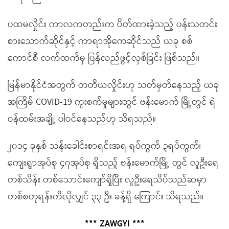
ပထမလှိုင်း ကာလကတည်းက ပိတ်ထားခဲ့သည့် ပန်းသတင်း
စားသောက်ဆိုင်နှင့် ကာရာအိုကေဆိုင်သည် ယခု စစ်
ကောင်စီ လက်ထက်မှ ပြန်လည်ဖွင့်လှစ်ခြင်း ဖြစ်သည်။
မြန်မာနိုင်ငံအတွက် တတိယလှိုင်းဟု သတ်မှတ်နေသည့် ယခု
အကြိမ် COVID-19 ကူးစက်မှုများတွင် ဗန်းမောက် မြို့တွင် ရဲ
ဝန်ထမ်းအချို့ ပါဝင်နေသည်ဟု သိရသည်။
၂၀၁၄ ခုနှစ် သန်းခေါင်းစာရင်းအရ ရပ်ကွက် ၃ရပ်ကွက်၊
ကျေးရွာအုပ်စု ၄၇အုပ်စု ရှိသည့် ဗန်းမောက်မြို့ တွင် လူဦးရေ
တစ်သိန်း တစ်သောင်းကျော်ရှိပြီး လူဦးရေသိပ်သည်ဆမှာ
တစ်စတုရန်းကီလိုလျှင် ၃၃ ဦး ခန့်ရှိ ကြောင်း သိရသည်။
*** ZAWGYI ***