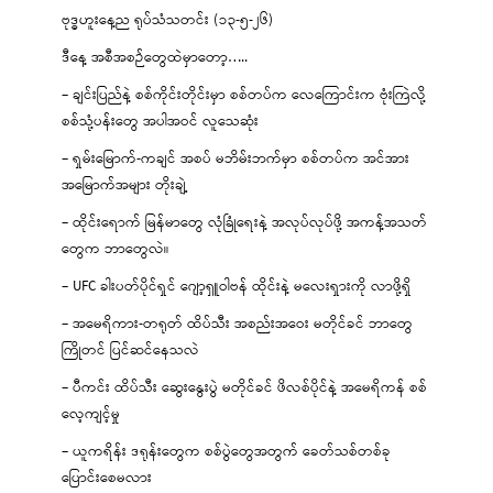
ဗုဒ္ဓဟူးနေ့ည ရုပ်သံသတင်း (၁၃-၅-၂၆)
ဒီနေ့ အစီအစဉ်တွေထဲမှာတော့…..
– ချင်းပြည်နဲ့ စစ်ကိုင်းတိုင်းမှာ စစ်တပ်က လေကြောင်းက ဗုံးကြဲလို့
စစ်သုံ့ပန်းတွေ အပါအဝင် လူသေဆုံး
– ရှမ်းမြောက်-ကချင် အစပ် မဘိမ်းဘက်မှာ စစ်တပ်က အင်အား
အမြောက်အများ တိုးချဲ့
– ထိုင်းရောက် မြန်မာတွေ လုံခြုံရေးနဲ့ အလုပ်လုပ်ဖို့ အကန့်အသတ်
တွေက ဘာတွေလဲ။
– UFC ခါးပတ်ပိုင်ရှင် ဂျော့ရှူဝါဗန် ထိုင်းနဲ့ မလေးရှားကို လာဖို့ရှိ
– အမေရိကား-တရုတ် ထိပ်သီး အစည်းအဝေး မတိုင်ခင် ဘာတွေ
ကြိုတင် ပြင်ဆင်နေသလဲ
– ပီကင်း ထိပ်သီး ဆွေးနွေးပွဲ မတိုင်ခင် ဖိလစ်ပိုင်နဲ့ အမေရိကန် စစ်
လေ့ကျင့်မှု
– ယူကရိန်း ဒရုန်းတွေက စစ်ပွဲတွေအတွက် ခေတ်သစ်တစ်ခု
ပြောင်းစေမလား