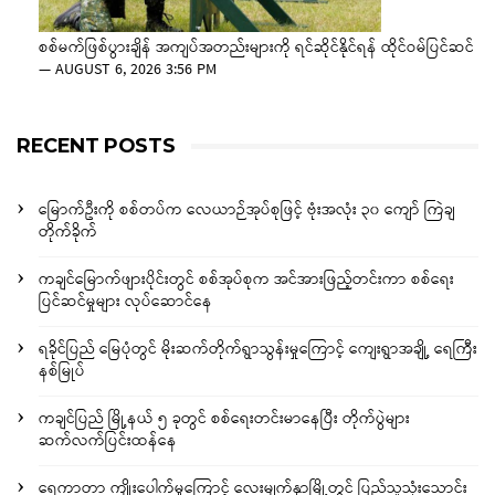
စစ်မက်ဖြစ်ပွားချိန် အကျပ်အတည်းများကို ရင်ဆိုင်နိုင်ရန် ထိုင်ဝမ်ပြင်ဆင်
—
AUGUST 6, 2026 3:56 PM
RECENT POSTS
မြောက်ဦးကို စစ်တပ်က လေယာဉ်အုပ်စုဖြင့် ဗုံးအလုံး ၃၀ ကျော် ကြဲချ
တိုက်ခိုက်
ကချင်မြောက်ဖျားပိုင်းတွင် စစ်အုပ်စုက အင်အားဖြည့်တင်းကာ စစ်ရေး
ပြင်ဆင်မှုများ လုပ်ဆောင်နေ
ရခိုင်ပြည် မြေပုံတွင် မိုးဆက်တိုက်ရွာသွန်းမှုကြောင့် ကျေးရွာအချို့ ရေကြီး
နစ်မြုပ်
ကချင်ပြည် မြို့နယ် ၅ ခုတွင် စစ်ရေးတင်းမာနေပြီး တိုက်ပွဲများ
ဆက်လက်ပြင်းထန်နေ
ရေကာတာ ကျိုးပေါက်မှုကြောင့် လေးမျက်နှာမြို့တွင် ပြည်သူသုံးသောင်း