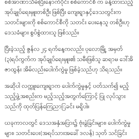
စစ်အာဏာသိမ်းပြီးနောက်ပိုင်း စစ်ကောင်စီ က ခန့်ထားသည့်
အုပ်ချုပ်ရေးမှူးတစ်ဦး ဖြစ်ပြီး ကျေးရွာနှင့်ဒေသတွင်းက
သတင်းများကို စစ်ကောင်စီကို သတင်း ပေးနေသူ တစ်ဦးဟု
ဒေသခံများ စွပ်စွဲထားသူ ဖြစ်သည်။
ပြီးခဲ့သည့် ဇွန်လ ၂၄ ရက်နေ့ကလည်း ပုလောမြို့ အမှတ်
(၃)ရပ်ကွက်က အုပ်ချုပ်ရေးမှူး၏ သမီးဖြစ်သူ ဆရာမ ဒေါ်အိ
ဇာထွန်း အိမ်လည်းပေါက်ကွဲမှု ဖြစ်ခဲ့သည်ဟု သိရသည်။
အဆိုပါ လက္ကူးကျေးရွာက ပေါက်ကွဲမှုနှင့် ပတ်သက်၍ မည့်
သည့်ဖွဲ့အစည်းက မည့်သည့်အတွက်ကြောင့် ပြု လုပ်သွား
သည်ကို ထုတ်ပြန်ကြေညာြခင်း မရှိပါ။
ယခုကာလတွင် ဒေသအနှံအပြား၌ ဗုံးခွဲခြင်းများ၊ ပေါက်ကွဲမှု
များ၊ သတင်းပေး(အရပ်သားအခေါ် ဒလန်) သုတ် သင်ခြင်း