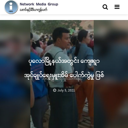
Men
ပုလောမြို့နယ်အတွင်း ကျေးရွာ
အုပ်ချုပ်ရေးမှူးအိမ် ပေါက်ကွဲမှု ဖြစ်
July 5, 2021