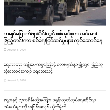
ကချင်မြောက်ဖျားပိုင်းတွင် စစ်အုပ်စုက အင်အား
ဖြည့်တင်းကာ စစ်ရေးပြင်ဆင်မှုများ လုပ်ဆောင်နေ
August 6, 2026
ရေကာတာ ကျိုးပေါက်မှုကြောင့် လေးမျက်နှာမြို့တွင် ပြည်သူ
သုံးသောင်းကျော် ရေဘေးသင့်
August 6, 2026
ရုရှားနှင့် ယူကရိန်းတို့အကြား ဒရုန်းထုတ်လုပ်ရေးဆိုင်ရာ
ပစ်မှတ်များကို အပြန်အလှန် တိုက်ခိုက်