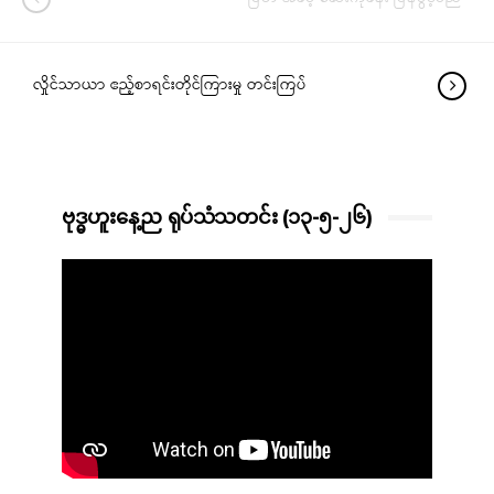
လှိုင်သာယာ ဧည့်စာရင်းတိုင်ကြားမှု တင်းကြပ်
ဗုဒ္ဓဟူးနေ့ည ရုပ်သံသတင်း (၁၃-၅-၂၆)