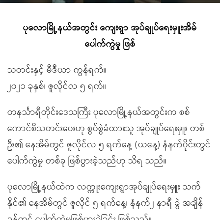
ပုလောမြို့နယ်အတွင်း ကျေးရွာ အုပ်ချုပ်ရေးမှူးအိမ်
ပေါက်ကွဲမှု ဖြစ်
သတင်းနှင့် မီဒီယာ ကွန်ရက်။
၂၀၂၁ ခုနှစ်၊ ဇူလိုင်လ ၅ ရက်။
တနင်္သာရီတိုင်းဒေသကြီး ပုလောမြို့နယ်အတွင်းက စစ်
ကောင်စီသတင်းပေးဟု စွပ်စွဲခံထားသူ အုပ်ချုပ်ရေးမှူး တစ်
ဦး၏ နေအိမ်တွင် ဇူလိုင်လ ၅ ရက်နေ့ (ယနေ့) နံနက်ပိုင်းတွင်
ပေါက်ကွဲမှု တစ်ခု ဖြစ်ပွားခဲ့သည်ဟု သိရ သည်။
ပုလောမြို့နယ်ထဲက လက္ကူးကျေးရွာအုပ်ချုပ်ရေးမှူး သက်
နိုင်၏ နေအိမ်တွင် ဇူလိုင် ၅ ရက်နေ့၊ နံနက်၂ နာရီ ခွဲ အချိန်
ခန့်တွင် ပေါက်ကွဲမှုဖြစ်ပွားခဲ့ခြင်း ဖြစ်သည်။