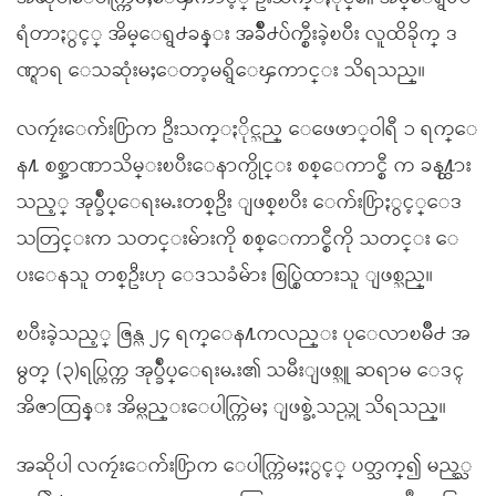
ရံတာႏွင့္ အိမ္ေရွ႕ခန္း အခ်ိဳ႕ပ်က္စီးခဲ့ၿပီး လူထိခိုက္ ဒ
ဏ္ရာရ ေသဆုံးမႈေတာ့မရွိေၾကာင္း သိရသည္။
လကၠဴးေက်း႐ြာက ဦးသက္ႏိုင္သည္ ေဖေဖာ္ဝါရီ ၁ ရက္ေ
န႔ စစ္အာဏာသိမ္းၿပီးေနာက္ပိုင္း စစ္ေကာင္စီ က ခန႔္ထား
သည့္ အုပ္ခ်ဳပ္ေရးမႉးတစ္ဦး ျဖစ္ၿပီး ေက်း႐ြာႏွင့္ေဒ
သတြင္းက သတင္းမ်ားကို စစ္ေကာင္စီကို သတင္း ေ
ပးေနသူ တစ္ဦးဟု ေဒသခံမ်ား စြပ္စြဲထားသူ ျဖစ္သည္။
ၿပီးခဲ့သည့္ ဇြန္လ ၂၄ ရက္ေန႔ကလည္း ပုေလာၿမိဳ႕ အ
မွတ္ (၃)ရပ္ကြက္က အုပ္ခ်ဳပ္ေရးမႉး၏ သမီးျဖစ္သူ ဆရာမ ေဒၚ
အိဇာထြန္း အိမ္လည္းေပါက္ကြဲမႈ ျဖစ္ခဲ့သည္ဟု သိရသည္။
အဆိုပါ လကၠဴးေက်း႐ြာက ေပါက္ကြဲမႈႏွင့္ ပတ္သက္၍ မည့္သ