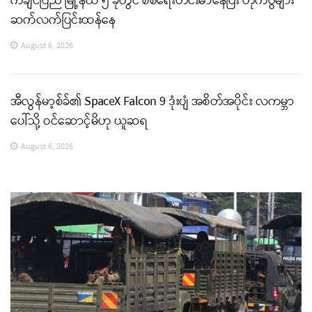
ကချင်ပြည် မြို့နယ် ၅ ခုတွင် စစ်ရေးတင်းမာနေပြီး တိုက်ပွဲများ
ဆက်လက်ပြင်းထန်နေ
August 6, 2026
အီလွန်မာ့စ်ခ်၏ SpaceX Falcon 9 ဒုံးပျံ အစိတ်အပိုင်း လကမ္ဘာ
ပေါ်သို့ ဝင်ဆောင့်မိဟု ယူဆရ
August 6, 2026