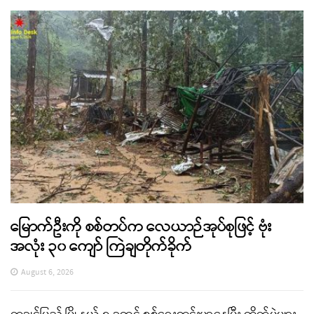
မြောက်ဦးကို စစ်တပ်က လေယာဉ်အုပ်စုဖြင့် ဗုံး
အလုံး ၃၀ ကျော် ကြဲချတိုက်ခိုက်
August 6, 2026