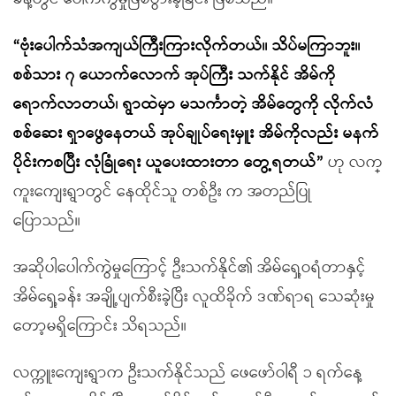
“ဗုံးပေါက်သံအကျယ်ကြီးကြားလိုက်တယ်။ သိပ်မကြာဘူး။
စစ်သား ၇ ယောက်လောက် အုပ်ကြီး သက်နိုင် အိမ်ကို
ရောက်လာတယ်၊ ရွာထဲမှာ မသင်္ကာတဲ့ အိမ်တွေကို လိုက်လံ
စစ်ဆေး ရှာဖွေနေတယ် အုပ်ချုပ်ရေးမှူး အိမ်ကိုလည်း မနက်
ပိုင်းကစပြီး လုံခြုံရေး ယူပေးထားတာ တွေ့ရတယ်”
ဟု လက္
ကူးကျေးရွာတွင် နေထိုင်သူ တစ်ဦး က အတည်ပြု
ပြောသည်။
အဆိုပါပေါက်ကွဲမှုကြောင့် ဦးသက်နိုင်၏ အိမ်ရှေ့ဝရံတာနှင့်
အိမ်ရှေ့ခန်း အချို့ပျက်စီးခဲ့ပြီး လူထိခိုက် ဒဏ်ရာရ သေဆုံးမှု
တော့မရှိကြောင်း သိရသည်။
လက္ကူးကျေးရွာက ဦးသက်နိုင်သည် ဖေဖော်ဝါရီ ၁ ရက်နေ့