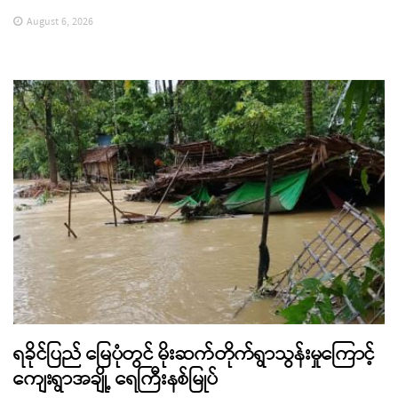
August 6, 2026
ရခိုင်ပြည် မြေပုံတွင် မိုးဆက်တိုက်ရွာသွန်းမှုကြောင့်
ကျေးရွာအချို့ ရေကြီးနစ်မြုပ်