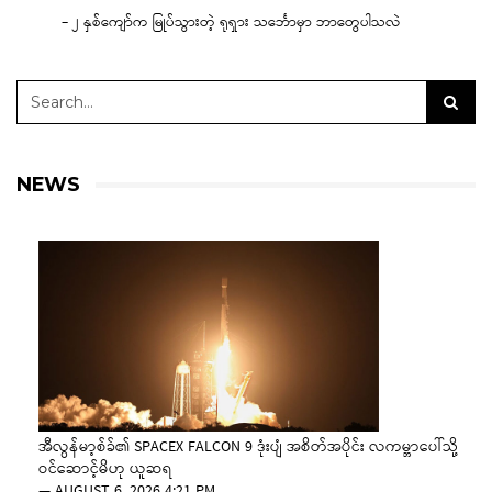
– ၂ နှစ်ကျော်က မြုပ်သွားတဲ့ ရုရှား သင်္ဘောမှာ ဘာတွေပါသလဲ
NEWS
အီလွန်မာ့စ်ခ်၏ SPACEX FALCON 9 ဒုံးပျံ အစိတ်အပိုင်း လကမ္ဘာပေါ်သို့
ဝင်ဆောင့်မိဟု ယူဆရ
—
AUGUST 6, 2026 4:21 PM