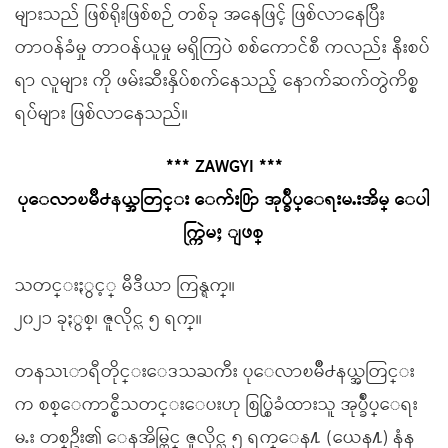
များသည် ဖြစ်ရိုးဖြစ်စဉ် တစ်ခု အနေဖြင့် ဖြစ်လာနေပြီး
တာဝန်ခံမှု တာဝန်ယူမှု မရှိကြပဲ စစ်ကောင်စီ ကလည်း နီးစပ်
ရာ လူများ ကို ဖမ်းဆီးနှိပ်စက်နေသည့် နောက်ဆက်တွဲကိစ္စ
ရပ်များ ဖြစ်လာနေသည်။
*** ZAWGYI ***
ပုေလာၿမိဳ႕နယ္အတြင္း ေက်း႐ြာ အုပ္ခ်ဳပ္ေရးမႉးအိမ္ ေပါ
က္ကြဲမႈ ျဖစ္
သတင္းႏွင့္ မီဒီယာ ကြန္ရက္။
၂၀၂၁ ခုႏွစ္၊ ဇူလိုင္လ ၅ ရက္။
တနသၤာရီတိုင္းေဒသႀကီး ပုေလာၿမိဳ႕နယ္အတြင္း
က စစ္ေကာင္စီသတင္းေပးဟု စြပ္စြဲခံထားသူ အုပ္ခ်ဳပ္ေရး
မႉး တစ္ဦး၏ ေနအိမ္တြင္ ဇူလိုင္လ ၅ ရက္ေန႔ (ယေန႔) နံန