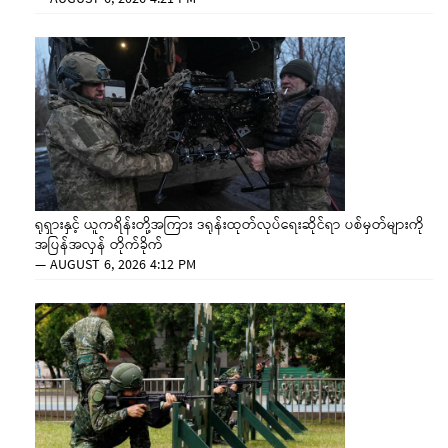
ရုရှားနှင့် ယူကရိန်းတို့အကြား ဒရုန်းထုတ်လုပ်ရေးဆိုင်ရာ ပစ်မှတ်များကို
အပြန်အလှန် တိုက်ခိုက်
—
AUGUST 6, 2026 4:12 PM