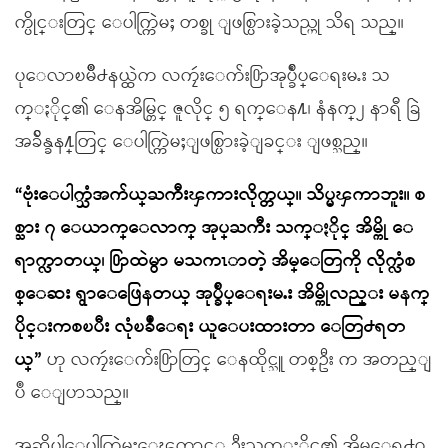
က္ပိုင္းတြင္ ေပါက္ကြဲမႈ တစ္ခု ျဖစ္ပြားခဲ့သည္ဟု သိရ သည္။
ပုေလာၿမိဳ႕နယ္ထဲက လကၠဴးေက်း႐ြာအုပ္ခ်ဳပ္ေရးမႉး သ
က္ႏိုင္၏ ေနအိမ္တြင္ ဇူလိုင္ ၅ ရက္ေန႔၊ နံနက္၂ နာရီ ခြဲ
အခ်ိန္ခန႔္တြင္ ေပါက္ကြဲမႈျဖစ္ပြားခဲ့ျခင္း ျဖစ္သည္။
“ဗုံးေပါက္သံအက်ယ္ႀကီးၾကားလိုက္တယ္။ သိပ္မၾကာဘူး။ စ
စ္သား ၇ ေယာက္ေလာက္ အုပ္ႀကီး သက္ႏိုင္ အိမ္ကို ေ
ရာက္လာတယ္၊ ႐ြာထဲမွာ မသကၤာတဲ့ အိမ္ေတြကို လိုက္လံစ
စ္ေဆး ရွာေဖြေနတယ္ အုပ္ခ်ဳပ္ေရးမႉး အိမ္ကိုလည္း မနက္
ပိုင္းကစၿပီး လုံၿခဳံေရး ယူေပးထားတာ ေတြ႕ရတ
ယ္”
ဟု လကၠဴးေက်း႐ြာတြင္ ေနထိုင္သူ တစ္ဦး က အတည္ျ
ပဳ ေျပာသည္။
အဆိုပါေပါက္ကြဲမႈေၾကာင့္ ဦးသက္ႏိုင္၏ အိမ္ေရွ႕ဝ