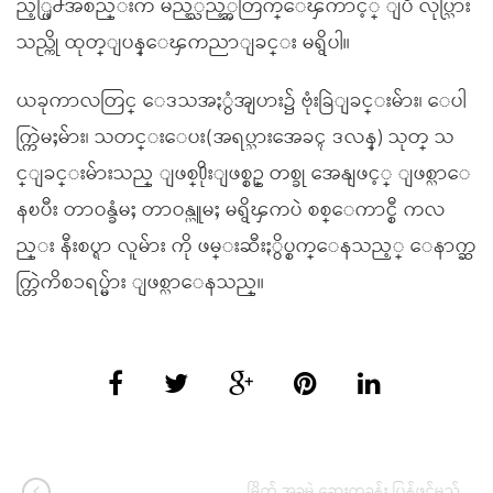
ည့္ဖြဲ႕အစည္းက မည့္သည့္အတြက္ေၾကာင့္ ျပဳ လုပ္သြား
သည္ကို ထုတ္ျပန္ေၾကညာျခင္း မရွိပါ။
ယခုကာလတြင္ ေဒသအႏွံအျပား၌ ဗုံးခြဲျခင္းမ်ား၊ ေပါ
က္ကြဲမႈမ်ား၊ သတင္းေပး(အရပ္သားအေခၚ ဒလန္) သုတ္ သ
င္ျခင္းမ်ားသည္ ျဖစ္႐ိုးျဖစ္စဥ္ တစ္ခု အေနျဖင့္ ျဖစ္လာေ
နၿပီး တာဝန္ခံမႈ တာဝန္ယူမႈ မရွိၾကပဲ စစ္ေကာင္စီ ကလ
ည္း နီးစပ္ရာ လူမ်ား ကို ဖမ္းဆီးႏွိပ္စက္ေနသည့္ ေနာက္ဆ
က္တြဲကိစၥရပ္မ်ား ျဖစ္လာေနသည္။
မြိတ် အခမဲ့ ဆေးကုခန်း ပြန်ဖွင့်မည်