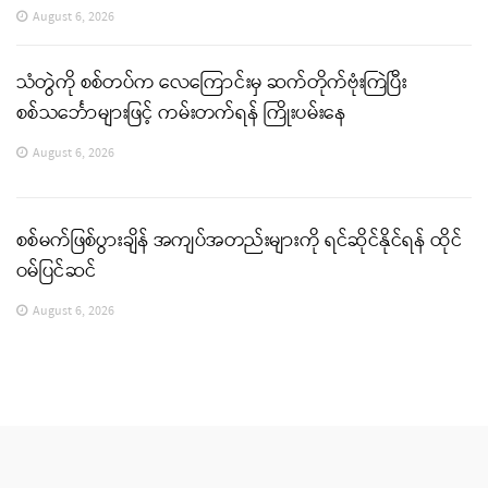
August 6, 2026
သံတွဲကို စစ်တပ်က လေကြောင်းမှ ဆက်တိုက်ဗုံးကြဲပြီး
စစ်သင်္ဘောများဖြင့် ကမ်းတက်ရန် ကြိုးပမ်းနေ
August 6, 2026
စစ်မက်ဖြစ်ပွားချိန် အကျပ်အတည်းများကို ရင်ဆိုင်နိုင်ရန် ထိုင်
ဝမ်ပြင်ဆင်
August 6, 2026