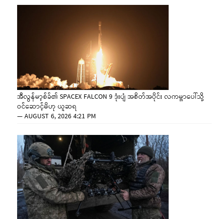
အီလွန်မာ့စ်ခ်၏ SPACEX FALCON 9 ဒုံးပျံ အစိတ်အပိုင်း လကမ္ဘာပေါ်သို့
ဝင်ဆောင့်မိဟု ယူဆရ
—
AUGUST 6, 2026 4:21 PM