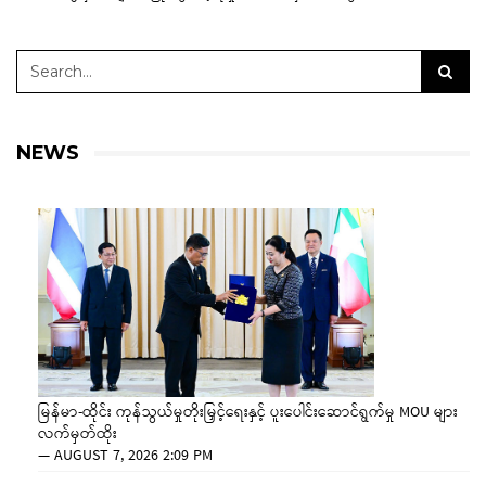
NEWS
မြန်မာ-ထိုင်း ကုန်သွယ်မှုတိုးမြှင့်ရေးနှင့် ပူးပေါင်းဆောင်ရွက်မှု MOU များ
လက်မှတ်ထိုး
—
AUGUST 7, 2026 2:09 PM