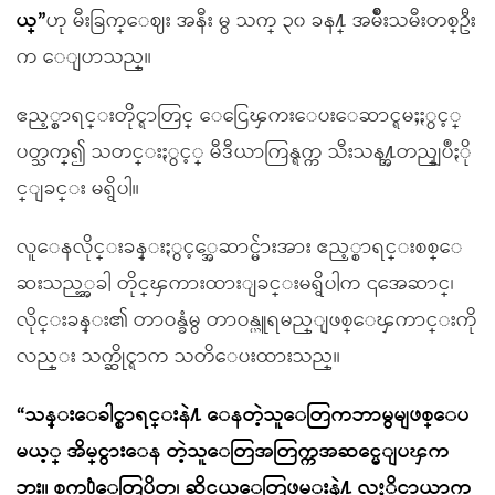
ယ္”
ဟု မီးခြက္ေဈး အနီး မွ သက္ ၃၀ ခန႔္ အမ်ိဳးသမီးတစ္ဦး
က ေျပာသည္။
ဧည့္စာရင္းတိုင္ရာတြင္ ေငြေၾကးေပးေဆာင္ရမႈႏွင့္
ပတ္သက္၍ သတင္းႏွင့္ မီဒီယာကြန္ရက္က သီးသန႔္အတည္ျပဳႏို
င္ျခင္း မရွိပါ။
လူေနလိုင္းခန္းႏွင့္အေဆာင္မ်ားအား ဧည့္စာရင္းစစ္ေ
ဆးသည့္အခါ တိုင္ၾကားထားျခင္းမရွိပါက ၎အေဆာင္၊
လိုင္းခန္း၏ တာဝန္ခံမွ တာဝန္ယူရမည္ျဖစ္ေၾကာင္းကို
လည္း သက္ဆိုင္ရာက သတိေပးထားသည္။
“သန္းေခါင္စာရင္းနဲ႔ ေနတဲ့သူေတြကဘာမွမျဖစ္ေပ
မယ့္ အိမ္ငွားေန တဲ့သူေတြအတြက္ကအဆင္မေျပၾက
ဘူး။ စက္႐ုံေတြပိတ္၊ ဆိုင္ကယ္ေတြဖမ္းနဲ႔ လႈိင္သာယာက