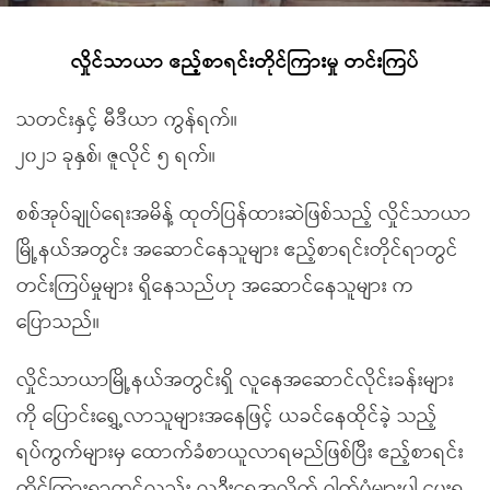
လှိုင်သာယာ ဧည့်စာရင်းတိုင်ကြားမှု တင်းကြပ်
သတင်းနှင့် မီဒီယာ ကွန်ရက်။
၂၀၂၁ ခုနှစ်၊ ဇူလိုင် ၅ ရက်။
စစ်အုပ်ချုပ်ရေးအမိန့် ထုတ်ပြန်ထားဆဲဖြစ်သည့် လှိုင်သာယာ
မြို့နယ်အတွင်း အဆောင်နေသူများ ဧည့်စာရင်းတိုင်ရာတွင်
တင်းကြပ်မှုများ ရှိနေသည်ဟု အဆောင်နေသူများ က
ပြောသည်။
လှိုင်သာယာမြို့နယ်အတွင်းရှိ လူနေအဆောင်လိုင်းခန်းများ
ကို ပြောင်းရွှေ့လာသူများအနေဖြင့် ယခင်နေထိုင်ခဲ့ သည့်
ရပ်ကွက်များမှ ထောက်ခံစာယူလာရမည်ဖြစ်ပြီး ဧည့်စာရင်း
တိုင်ကြားရာတွင်လည်း လူဦးရေအလိုက် ဓါတ်ပုံများပါ ပေးရ