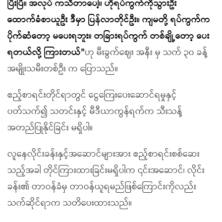
ပြီးပြီ။ အလုပ် ကသီတာပေါ့။ ဟိုရပ်ကွက်ကိုသွားဦး
ထောက်ခံစာယူဦး ဒီမှာ ပြန်လာတိုင်ဦး။ ကျမတို့ ရပ်ကွက်က
ပိုက်ဆံတော့ မပေးရဘူး။ တခြားရပ်ကွက် တစ်ချို့တော့ ပေး
ရတယ်လို့ ကြားတယ်”
ဟု မီးခွက်ဈေး အနီး မှ သက် ၃၀ ခန့်
အမျိုးသမီးတစ်ဦး က ပြောသည်။
ဧည့်စာရင်းတိုင်ရာတွင် ငွေကြေးပေးဆောင်ရမှုနှင့်
ပတ်သက်၍ သတင်းနှင့် မီဒီယာကွန်ရက်က သီးသန့်
အတည်ပြုနိုင်ခြင်း မရှိပါ။
လူနေလိုင်းခန်းနှင့်အဆောင်များအား ဧည့်စာရင်းစစ်ဆေး
သည့်အခါ တိုင်ကြားထားခြင်းမရှိပါက ၎င်းအဆောင်၊ လိုင်း
ခန်း၏ တာဝန်ခံမှ တာဝန်ယူရမည်ဖြစ်ကြောင်းကိုလည်း
သက်ဆိုင်ရာက သတိပေးထားသည်။