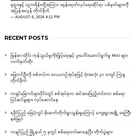
ရုရှားနှင့် ယူကရိန်းတို့အကြား ဒရုန်းထုတ်လုပ်ရေးဆိုင်ရာ ပစ်မှတ်များကို
အပြန်အလှန် တိုက်ခိုက်
—
AUGUST 6, 2026 4:12 PM
RECENT POSTS
မြန်မာ-ထိုင်း ကုန်သွယ်မှုတိုးမြှင့်ရေးနှင့် ပူးပေါင်းဆောင်ရွက်မှု MoU များ
လက်မှတ်ထိုး
မြောက်ဦးကို စစ်တပ်က လေယာဉ်အုပ်စုဖြင့် ဗုံးအလုံး ၃၀ ကျော် ကြဲချ
တိုက်ခိုက်
ကချင်မြောက်ဖျားပိုင်းတွင် စစ်အုပ်စုက အင်အားဖြည့်တင်းကာ စစ်ရေး
ပြင်ဆင်မှုများ လုပ်ဆောင်နေ
ရခိုင်ပြည် မြေပုံတွင် မိုးဆက်တိုက်ရွာသွန်းမှုကြောင့် ကျေးရွာအချို့ ရေကြီး
နစ်မြုပ်
ကချင်ပြည် မြို့နယ် ၅ ခုတွင် စစ်ရေးတင်းမာနေပြီး တိုက်ပွဲများ