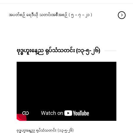
အပတ်စဉ် ရေဒီယို သတင်းအစီအစဉ် ( ၅ – ၇ – ၂၁ )
ဗုဒ္ဓဟူးနေ့ည ရုပ်သံသတင်း (၁၃-၅-၂၆)
ဗုဒ္ဓဟူးနေ့ည ရုပ်သံသတင်း (၁၃-၅-၂၆)