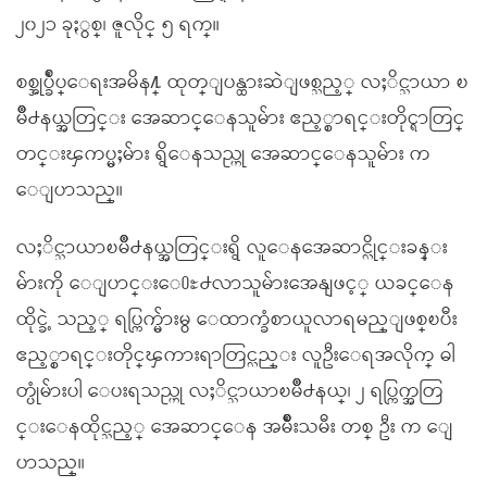
၂၀၂၁ ခုႏွစ္၊ ဇူလိုင္ ၅ ရက္။
စစ္အုပ္ခ်ဳပ္ေရးအမိန႔္ ထုတ္ျပန္ထားဆဲျဖစ္သည့္ လႈိင္သာယာ ၿ
မိဳ႕နယ္အတြင္း အေဆာင္ေနသူမ်ား ဧည့္စာရင္းတိုင္ရာတြင္
တင္းၾကပ္မႈမ်ား ရွိေနသည္ဟု အေဆာင္ေနသူမ်ား က
ေျပာသည္။
လႈိင္သာယာၿမိဳ႕နယ္အတြင္းရွိ လူေနအေဆာင္လိုင္းခန္း
မ်ားကို ေျပာင္းေ႐ႊ႕လာသူမ်ားအေနျဖင့္ ယခင္ေန
ထိုင္ခဲ့ သည့္ ရပ္ကြက္မ်ားမွ ေထာက္ခံစာယူလာရမည္ျဖစ္ၿပီး
ဧည့္စာရင္းတိုင္ၾကားရာတြင္လည္း လူဦးေရအလိုက္ ဓါ
တ္ပုံမ်ားပါ ေပးရသည္ဟု လႈိင္သာယာၿမိဳ႕နယ္၊ ၂ ရပ္ကြက္အတြ
င္းေနထိုင္သည့္ အေဆာင္ေန အမ်ိဳးသမီး တစ္ ဦး က ေျ
ပာသည္။