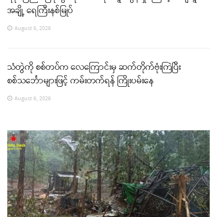
အချို့ ရေကြီးနစ်မြုပ်
August 6, 2026
သံတွဲကို စစ်တပ်က လေကြောင်းမှ ဆက်တိုက်ဗုံးကြဲပြီး
စစ်သင်္ဘောများဖြင့် ကမ်းတက်ရန် ကြိုးပမ်းနေ
August 6, 2026