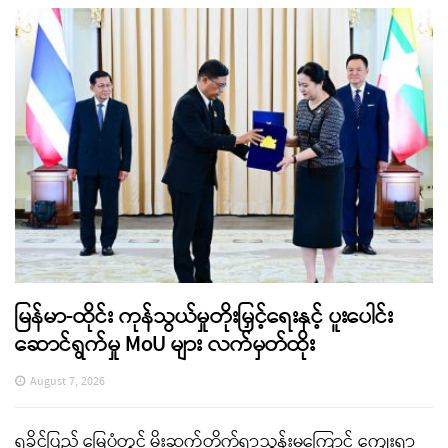
မြန်မာ-ထိုင်း ကုန်သွယ်မှုတိုးမြှင့်ရေးနှင့် ပူးပေါင်း
ဆောင်ရွက်မှု MoU များ လက်မှတ်ထိုး
August 7, 2026
ရခိုင်ပြည် မြေပုံတွင် မိုးဆက်တိုက်ရွာသွန်းမှုကြောင့် ကျေးရွာ