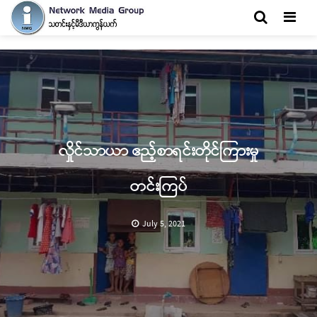
Men
လှိုင်သာယာ ဧည့်စာရင်းတိုင်ကြားမှု
တင်းကြပ်
July 5, 2021