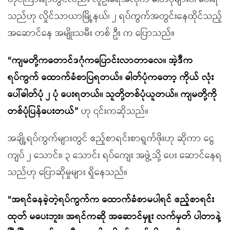
သည်ဟု လှိုင်သာယာမြို့နယ်၊ ၂ ရပ်ကွက်အတွင်းနေထိုင်သည့်
အဆောင်နေ အမျိုးသမီး တစ် ဦး က ပြောသည်။
“ကျမတို့ကတောင်ဒဂုံကပြောင်းလာတာလေ။ အဲ့ဒီက
ရပ်ကွက် ထောက်ခံစာပြရတယ်။ ဓါတ်ပုံကတော့ ကိုယ် လုံး
ပေါ်ဓါတ်ပုံ ၂ ပုံ ပေးရတယ်။ သူတို့တစ်ပုံယူတယ်။ ကျမတို့ကို
တစ်ပုံပြန်ပေးတယ်”
ဟု ၎င်းကဆိုသည်။
အချို့ရပ်ကွက်များတွင် ဧည့်စာရင်းစာရွက်ဖိုးဟု ဆိုကာ ငွေ
ကျပ် ၂ သောင်း၊ ၃ သောင်း ရပ်ကျေး အဖွဲ့သို့ ပေး ဆောင်နေရ
သည်ဟု ပြောဆိုမှုများ ရှိနေသည်။
“အရင်နေခဲ့တဲ့ရပ်ကွက်က ထောက်ခံစာမပါရင် ဧည့်စာရင်း
ထုတ် မပေးဘူး။ အရင်ကဆို အဆောင်မှူး လက်မှတ် ပါတာနဲ့