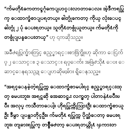
“က်မတို႔ကေတာင္ဒဂုံကေျပာင္းလာတာေလ။ အဲ့ဒီကရပ္ကြ
က္ ေထာက္ခံစာျပရတယ္။ ဓါတ္ပုံကေတာ့ ကိုယ္ လုံးေပၚ
ဓါတ္ပုံ ၂ ပုံ ေပးရတယ္။ သူတို႔တစ္ပုံယူတယ္။ က်မတို႔ကို
တစ္ပုံျပန္ေပးတယ္”
ဟု ၎ကဆိုသည္။
အခ်ိဳ႕ရပ္ကြက္မ်ားတြင္ ဧည့္စာရင္းစာ႐ြက္ဖိုးဟု ဆိုကာ ေငြက်
ပ္ ၂ ေသာင္း၊ ၃ ေသာင္း ရပ္ေက်း အဖြဲ႕သို႔ ေပး ေ
ဆာင္ေနရသည္ဟု ေျပာဆိုမႈမ်ား ရွိေနသည္။
“အရင္ေနခဲ့တဲ့ရပ္ကြက္က ေထာက္ခံစာမပါရင္ ဧည့္စာရင္းထု
တ္ မေပးဘူး။ အရင္ကဆို အေဆာင္မႉး လက္မွတ္ ပါတာနဲ႔ၿပီးၿ
ပီ။ အလုပ္ ကသီတာေပါ့။ ဟိုရပ္ကြက္ကိုသြားဦး ေထာက္ခံစာယူ
ဦး ဒီမွာ ျပန္လာတိုင္ဦး။ က်မတို႔ ရပ္ကြက္က ပိုက္ဆံေတာ့ မေပးရ
ဘူး။ တျခားရပ္ကြက္ တစ္ခ်ိဳ႕ေတာ့ ေပးရတယ္လို႔ ၾကားတ