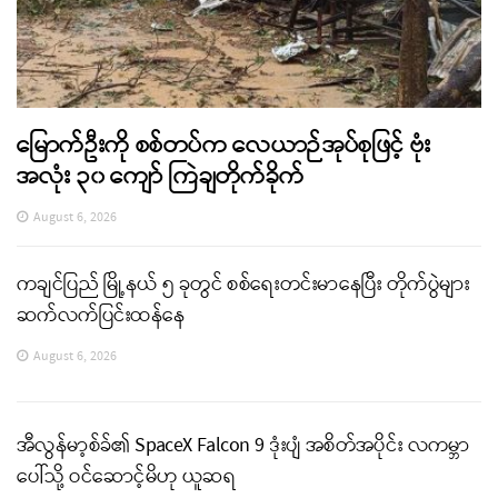
မြောက်ဦးကို စစ်တပ်က လေယာဉ်အုပ်စုဖြင့် ဗုံး
အလုံး ၃၀ ကျော် ကြဲချတိုက်ခိုက်
August 6, 2026
ကချင်ပြည် မြို့နယ် ၅ ခုတွင် စစ်ရေးတင်းမာနေပြီး တိုက်ပွဲများ
ဆက်လက်ပြင်းထန်နေ
August 6, 2026
အီလွန်မာ့စ်ခ်၏ SpaceX Falcon 9 ဒုံးပျံ အစိတ်အပိုင်း လကမ္ဘာ
ပေါ်သို့ ဝင်ဆောင့်မိဟု ယူဆရ