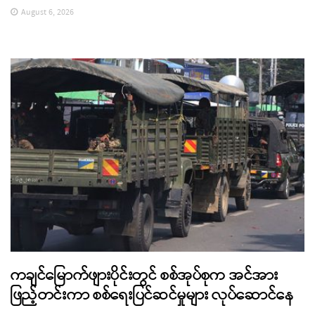
August 6, 2026
ကချင်မြောက်ဖျားပိုင်းတွင် စစ်အုပ်စုက အင်အား
ဖြည့်တင်းကာ စစ်ရေးပြင်ဆင်မှုများ လုပ်ဆောင်နေ