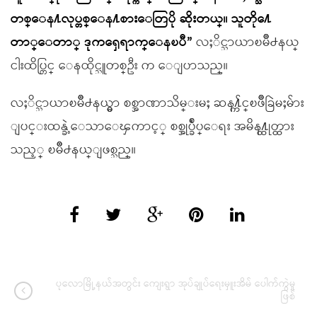
တစ္ေန႔လုပ္တစ္ေန႔စားေတြပို ဆိုးတယ္။ သူတို႔ေ
တာ္ေတာ္ ဒုကၡေရာက္ေနၿပီ”
လႈိင္သာယာၿမိဳ႕နယ္
ငါးထိပ္တြင္ ေနထိုင္သူတစ္ဦး က ေျပာသည္။
လႈိင္သာယာၿမိဳ႕နယ္မွာ စစ္အာဏာသိမ္းမႈ ဆန႔္က်င္ၿဖိဳခြဲမႈမ်ား
ျပင္းထန္ခဲ့ေသာေၾကာင့္ စစ္အုပ္ခ်ဳပ္ေရး အမိန႔္ထုတ္ထား
သည့္ ၿမိဳ႕နယ္ျဖစ္သည္။
ပုလောမြို့နယ်အတွင်း ကျေးရွာ အုပ်ချုပ်ရေးမှူးအိမ် ပေါက်ကွဲမှု
ဖြစ်