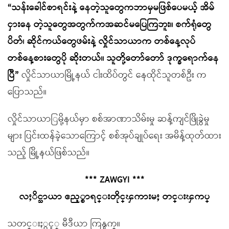
“သန်းခေါင်စာရင်းနဲ့ နေတဲ့သူတွေကဘာမှမဖြစ်ပေမယ့် အိမ်
ငှားနေ တဲ့သူတွေအတွက်ကအဆင်မပြေကြဘူး။ စက်ရုံတွေ
ပိတ်၊ ဆိုင်ကယ်တွေဖမ်းနဲ့ လှိုင်သာယာက တစ်နေ့လုပ်
တစ်နေ့စားတွေပို ဆိုးတယ်။ သူတို့တော်တော် ဒုက္ခရောက်နေ
ပြီ”
လှိုင်သာယာမြို့နယ် ငါးထိပ်တွင် နေထိုင်သူတစ်ဦး က
ပြောသည်။
လှိုင်သာယာြမို့နယ်မှာ စစ်အာဏာသိမ်းမှု ဆန့်ကျင်ဖြိုခွဲမှု
များ ပြင်းထန်ခဲ့သောကြောင့် စစ်အုပ်ချုပ်ရေး အမိန့်ထုတ်ထား
သည့် မြို့နယ်ဖြစ်သည်။
*** ZAWGYI ***
လႈိင္သာယာ ဧည့္စာရင္းတိုင္ၾကားမႈ တင္းၾကပ္
သတင္းႏွင့္ မီဒီယာ ကြန္ရက္။