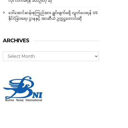
လုံး လက်ခံရန် ခဲယဉ်းဟု ဆို
ဒေါ်အောင်ဆန်းစုကြည်အား ချွင်းချက်မရှိ လွှတ်ပေးရန် US
နိုင်ငံခြားရေး ဌာနနှင့် အာဆီယံ ဥက္ကဋ္ဌတောင်းဆို
ARCHIVES