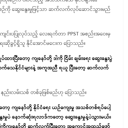
ရေးထိုးစဉ်က ပါဝင်သည့် အသိသက်သေ နိုင်ငံများ၏
းစဉ်ကို ဆွေးနွေးမှုဖြင့်သာ ဆက်လက်လုပ်ဆောင်သွားမည်
့တွင် ကျင်းပပြုလုပ်သည့် လေးရက်တာ PPST အစည်းအဝေးမှ
ရေးဆိုခွင့်ရှိသူ နိုင်အောင်မငေးက ပြောသည်။
ြီးတော့ ကျနော်တို့ ဒါကို ငြိမ်း ချမ်းရေး ဆွေးနွေးပွဲ
ိသက်သေနိုင်ငံများနဲ့ အကူအညီ ရယူ ပြီးတော့ ဆက်လက်
 နည်းလမ်းသစ် တစ်ခုဖြစ်မည်ဟု ပြောသည်။
ာ့ ကျနော်တို့ နိုင်ငံရေး ယဉ်ကျေးမှု အသစ်တစ်ရပ်ပေါ့
းနွေးမှုပဲ နောက်ဆုံးရလာဒ်ကတော့ ဆွေးနွေးမှုနဲ့ပဲသွားမယ်။
းတော့ ဒါကိုကျနော်တို့ ဆက်လက်ပြီးတော့ အကောင်အထည်ဖော်