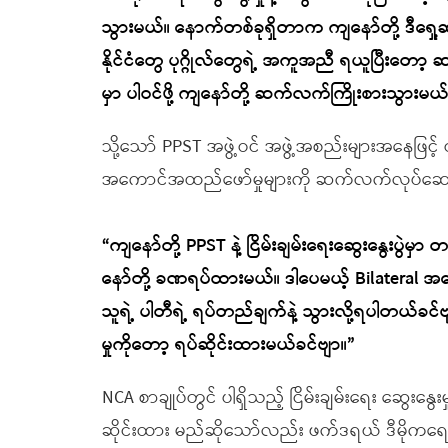
သွားမယ်။ နောက်တစ်ခုရှိတာက ကျနော်တို့ ဒီ
နိုင်ငံတွေ ပုဂ္ဂိုလ်တွေရဲ့ အကူအညီ ရယူပြီးတော့ ဆက
မှာ ပါဝင်ဖို့ ကျနော်တို့ ဆက်လက်ကြိုးစားသွားမယ်
သို့သော် PPST အဖွဲ့ဝင် အဖွဲ့အစည်းများအနေဖြင့် တစ်
အကောင်အထည်ဖော်မှုများကို ဆက်လက်လုပ်ဆောင
“ကျနော်တို့ PPST နဲ့ ငြိမ်းချမ်းရေးဆွေးနွေးပွဲမှာ
နော်တို့ ခဏရပ်ထားမယ်။ ဒါပေမယ့် Bilateral အနေနဲ
သူရဲ့ ပါတီရဲ့ ရပ်တည်ချက်နဲ့ သွားလို့ရပါတယ်ခင်ဗျ
မှုကိုတော့ ရပ်ဆိုင်းထားမယ်ခင်ဗျာ။”
NCA စာချုပ်တွင် ပါရှိသည့် ငြိမ်းချမ်းရေး ဆွေးန
ဆိုင်းထား မည်ဆိုသော်လည်း ဖက်ဒရယ် ဒီမိုကရေစ