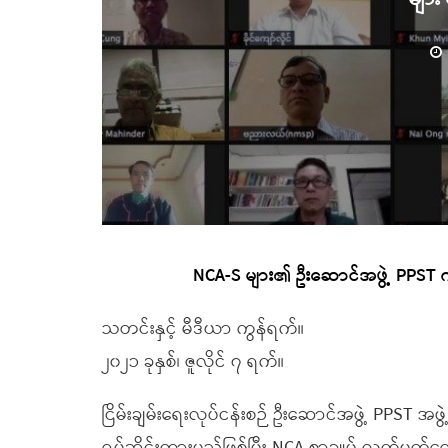
NCA-S များ၏ ဦးဆောင်အဖွဲ့ PPST က
သတင်းနှင့် မီဒီယာ ကွန်ရက်။
၂၀၂၁ ခုနှစ်၊ ဇူလိုင် ၇ ရက်။
ငြိမ်းချမ်းရေးလုပ်ငန်းစဉ် ဦးဆောင်အဖွဲ့ PPST အဖွဲ့