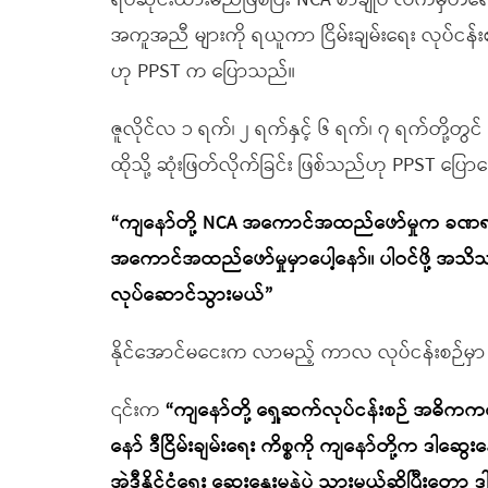
ရပ်ဆိုင်းထားမည်ဖြစ်ပြီး NCA စာချုပ် လက်မှတ်
အကူအညီ များကို ရယူကာ ငြိမ်းချမ်းရေး လုပ်ငန်
ဟု PPST က ပြောသည်။
ဇူလိုင်လ ၁ ရက်၊ ၂ ရက်နှင့် ၆ ရက်၊ ၇ ရက်တို
ထိုသို့ ဆုံးဖြတ်လိုက်ခြင်း ဖြစ်သည်ဟု PPST ပြော
“ကျနော်တို့ NCA အကောင်အထည်ဖော်မှုက ခဏရပ်ထားပ
အကောင်အထည်ဖော်မှုမှာပေါ့နော်။ ပါဝင်ဖို့ အသ
လုပ်ဆောင်သွားမယ်”
နိုင်အောင်မငေးက လာမည့် ကာလ လုပ်ငန်းစဉ်မှာ
၎င်းက
“ကျနော်တို့ ရှေ့ဆက်လုပ်ငန်းစဉ် အဓိကကတေ
နော် ဒီငြိမ်းချမ်းရေး ကိစ္စကို ကျနော်တို့က ဒါဆွေ
အဲဒီနိုင်ငံရေး ဆွေးနွေးမှုနဲ့ပဲ သွားမယ်ဆိုပြီ