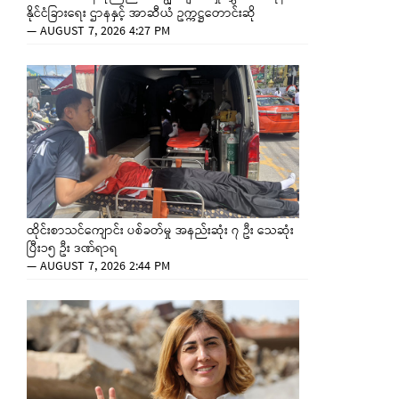
နိုင်ငံခြားရေး ဌာနနှင့် အာဆီယံ ဥက္ကဋ္ဌတောင်းဆို
—
AUGUST 7, 2026 4:27 PM
ထိုင်းစာသင်ကျောင်း ပစ်ခတ်မှု အနည်းဆုံး ၇ ဦး သေဆုံး
ပြီး၁၅ ဦး ဒဏ်ရာရ
—
AUGUST 7, 2026 2:44 PM