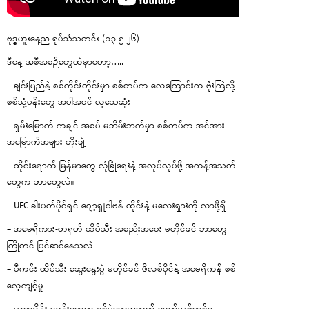
ဗုဒ္ဓဟူးနေ့ည ရုပ်သံသတင်း (၁၃-၅-၂၆)
ဒီနေ့ အစီအစဉ်တွေထဲမှာတော့…..
– ချင်းပြည်နဲ့ စစ်ကိုင်းတိုင်းမှာ စစ်တပ်က လေကြောင်းက ဗုံးကြဲလို့
စစ်သုံ့ပန်းတွေ အပါအဝင် လူသေဆုံး
– ရှမ်းမြောက်-ကချင် အစပ် မဘိမ်းဘက်မှာ စစ်တပ်က အင်အား
အမြောက်အများ တိုးချဲ့
– ထိုင်းရောက် မြန်မာတွေ လုံခြုံရေးနဲ့ အလုပ်လုပ်ဖို့ အကန့်အသတ်
တွေက ဘာတွေလဲ။
– UFC ခါးပတ်ပိုင်ရှင် ဂျော့ရှူဝါဗန် ထိုင်းနဲ့ မလေးရှားကို လာဖို့ရှိ
– အမေရိကား-တရုတ် ထိပ်သီး အစည်းအဝေး မတိုင်ခင် ဘာတွေ
ကြိုတင် ပြင်ဆင်နေသလဲ
– ပီကင်း ထိပ်သီး ဆွေးနွေးပွဲ မတိုင်ခင် ဖိလစ်ပိုင်နဲ့ အမေရိကန် စစ်
လေ့ကျင့်မှု