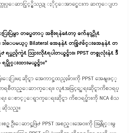
က္လုပ္ေဆာင္ခြင့္ရွိသည္ဟု ႏိုင္ေအာင္မေငးက ဆက္ေျပာ
းပြဲမွာ တပ္မေတာ္ အစိုးရနဲ႔ေတာ့ က်ေနာ္တို႔
 ဒါေပမယ့္ Bilateral အေနနဲ႔ တစ္ဖြဲ႕ခ်င္းအေနနဲ႔ တ
္တည္ခ်က္နဲ႔ သြားလို႔ရပါတယ္ခင္ဗ်ား။ PPST တစ္ခုလုံးနဲ႔ ဒီ
္ဆိုင္းထားမယ္ခင္ဗ်ာ။”
ြးေႏြးမႈ ဆိုင္ရာ အေကာင္အထည္မႈမ်ားကို PPST အေနျဖင့္
ိုကေရစီတည္ေဆာက္ေရး၊ လူ႔အခြင့္အေရးဆိုင္ရာကိစၥရပ္
ေရး ေစာင့္ေရွာက္ေရးဆိုင္ရာ ကိစၥရပ္မ်ားကို NCA စံသ
ု ဆိုသည္။
္းစဥ္ ဦးေဆာင္အဖြဲ႕ PPST အစည္းအေဝးကို အြန္လိုင္းမွ