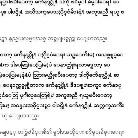
ားၿပီးေတာ့ က်ေနာ္တို႔ ဒါကို ၿငိမ္း ခ်မ္းေရး ေ
 ပါဝင္ဖို႔ အသိသက္ေသႏိုင္ငံမ်ားနဲ႔ အကူအညီ ရယူ ၿ
မွာ နည္းလမ္းသစ္ တစ္ခုျဖစ္မည္ဟု ေျပာသည္။
ေတာ့ က်ေနာ္တို႔ ႏိုင္ငံေရး ယဥ္ေက်းမႈ အသစ္တစ္ရပ္ေ
တို႔က ဒါေဆြးေႏြးမႈပဲ ေနာက္ဆုံးရလာဒ္ကေတာ့ ေ
ေႏြးမႈနဲ႔ပဲ သြားမယ္ဆိုၿပီးေတာ့ ဒါကိုက်ေနာ္တို႔ ဆ
နာက္တစ္ခုရွိတာက က်ေနာ္တို႔ ဒီေရွ႕ဆက္မွာ က်ေနာ္
ံေတြ ပုဂၢိဳလ္ေတြရဲ႕ အကူအညီ ရယူၿပီးေတာ့
 အဝန္းအဝိုင္းမွာ ပါဝင္ဖို႔ က်ေနာ္တို႔ ဆက္လက္ႀကိဳး
”
ဟု ေျပာသည္။
ဖင့္ တစ္ဖြဲ႕ခ်င္းစီ၏ မူဝါဒအတိုင္း ၿငိမ္းခ်မ္းေရး