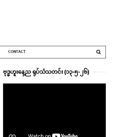
CONTACT
ဗုဒ္ဓဟူးနေ့ည ရုပ်သံသတင်း (၁၃-၅-၂၆)