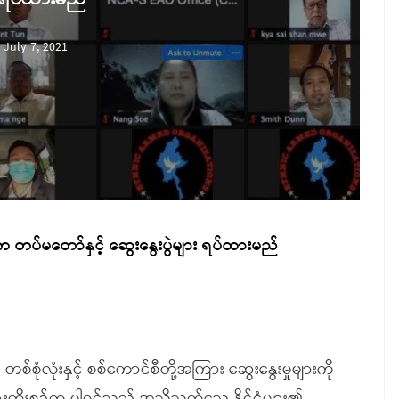
July 7, 2021
 တပ်မတော်နှင့် ဆွေးနွေးပွဲများ ရပ်ထားမည်
 တစ်စုံလုံးနှင့် စစ်ကောင်စီတို့အကြား ဆွေးနွေးမှုများကို