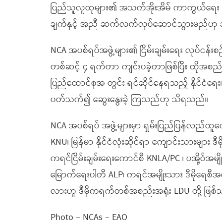
ပြည်သူလူထုများ၏ အသက်အိုးအိမ် ကာကွယ်ရေး စော
ချက်နှင့် အညီ ဆက်လက်လုပ်ဆောင်သွားမည်ဟု 
NCA အပစ်ရပ်အဖွဲ့များ၏ ငြိမ်းချမ်းရေး လုပ်ငန်း
တစ်ဆင့် ၄ ရက်တာ ကျင်းပခဲ့တာဖြစ်ပြီး ထိုအစည်းအဝ
ပြည်ထောင်စုအ တွင်း ရင်ဆိုင်နေရသည့် နိုင်ငံရေး
ပတ်သက်၍ ဆွေးနွေးခဲ့ ကြသည်ဟု သိရသည်။
NCA အပစ်ရပ် အဖွဲ့များမှာ ရှမ်းပြည်ပြန်လည်ထ
KNU၊ မြန်မာ နိုင်ငံလုံးဆိုင်ရာ ကျောင်းသားများ
ကရင်ငြိမ်းချမ်းရေးကောင်စီ KNLA/PC ၊ ပအို့ဝ်အမျ
မြောက်ရေးပါတီ ALP၊ ကရင်အမျိုးသား ဒီမိုရေစီအက
လားဟူ ဒီမိုကရက်တစ်အစည်းအရုံး LDU တို့ ဖြစ်
Photo – NCAs – EAO