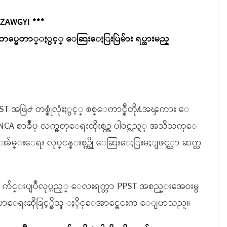
 ZAWGYI ***
တပ္မေတာ္ႏွင့္ ေဆြးေႏြးပြဲမ်ား ရပ္ထားမည္
ST အဖြဲ႕ တစ္စုံလုံးႏွင့္ စစ္ေကာင္စီတို႔အၾကား ေ
NCA စာခ်ဳပ္ လက္မွတ္ေရးထိုးစဥ္က ပါဝင္သည့္ အသိသက္ေ
္းခ်မ္းေရး လုပ္ငန္းစဥ္ကို ေဆြးေႏြးမႈျဖင့္သာ ဆက္လ
႔တြင္ က်င္းပျပဳလုပ္သည့္ ေလးရက္တာ PPST အစည္းအေဝးမွ
 ေျပာေရးဆိုခြင့္ရွိသူ ႏိုင္ေအာင္မေငးက ေျပာသည္။