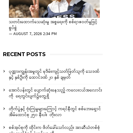
သတင်းထောက်သေဆုံးမှု အစ္စရေးကို စစ်ရာဇဝတ်မှုဖြင့်
စွပ်စွဲ
—
AUGUST 7, 2026 2:34 PM
RECENT POSTS
ပုဏ္ဏားကျွန်းအမှုတွင် မုဒိမ်းကျင့်သတ်ဖြတ်သူကို သေဒဏ်
နှင့် နှစ်ဦးကို ထောင်ဒဏ် ၂၀ နှစ် ချမှတ်
အောင်ပန်းတွင် ပျောက်ဆုံးနေသည့် ကလေးငယ်အလောင်း
ကို ရေတွင်းပျက်၌တွေ့ရှိ
တိုက်ပွဲနှင့် ဗုံးကြဲမှုများကြောင့် ကရင်နီတွင် စစ်ဘေးရှောင်
အိမ်ထောင်စု ၂၅၀ နီးပါး တိုးလာ
စစ်အုပ်စုကို ထိုင်းက ဖိတ်ခေါ်သော်လည်း အာဆီယံတစ်စုံ