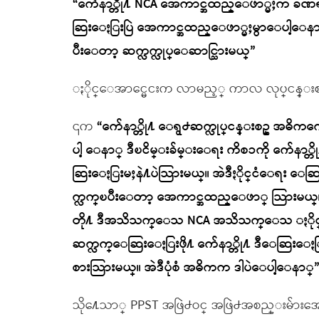
“က်ေနာ္တို႔ NCA အေကာင္အထည္ေဖာ္မႈက ခဏရပ္ထ
ဆြးေႏြးပြဲ အေကာင္အထည္ေဖာ္မႈမွာေပါ့ေနာ္။
ပီးေတာ့ ဆက္လက္လုပ္ေဆာင္သြားမယ္”
ႏိုင္ေအာင္မေငးက လာမည့္ ကာလ လုပ္ငန္းစဥ္
၎က
“က်ေနာ္တို႔ ေရွ႕ဆက္လုပ္ငန္းစဥ္ အဓိကက
ပါ့ ေနာ္ ဒီၿငိမ္းခ်မ္းေရး ကိစၥကို က်ေနာ္
ဆြးေႏြးမႈနဲ႔ပဲသြားမယ္။ အဲဒီႏိုင္ငံေရး ေဆြး
က္လက္ၿပီးေတာ့ အေကာင္အထည္ေဖာ္ သြားမယ္။ ေ
တို႔ ဒီအသိသက္ေသ NCA အသိသက္ေသ ႏိုင္င
ဆက္လက္ေဆြးေႏြးဖို႔ က်ေနာ္တို႔ ဒီေဆြးေႏြးမႈ
စားသြားမယ္။ အဲဒီပုံစံ အဓိကက ဒါပဲေပါ့ေနာ္
သို႔ေသာ္ PPST အဖြဲ႕ဝင္ အဖြဲ႕အစည္းမ်ားအေနျ