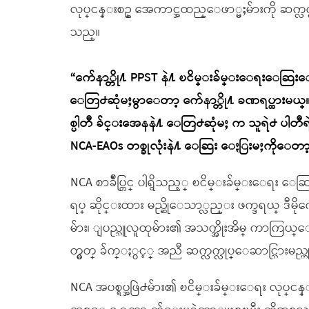
လုပ္ငန္းစဥ္ အေကာင္အထည္ေဖာ္မႈမ်ားကို ဆက္လ
သည္။
“က်ေနာ္တို႔ PPST နဲ႔ ၿငိမ္းခ်မ္းေရးေဆြးေႏြ
ေတြ႕ဆုံမႈမွာေတာ့ က်ေနာ္တို႔ ခဏရပ္ထားမယ္။
စ္ပါတီ ခ်င္းအေနနဲ႔ ေတြ႕ဆုံမႈ က သူရဲ႕ ပါတီရဲ႕ ရပ
NCA-EAOs တစ္ခုလုံးနဲ႔ ေဆြး ေႏြးမႈကိုေတာ့ ရပ
NCA စာခ်ဳပ္တြင္ ပါရွိသည့္ ၿငိမ္းခ်မ္းေရး ေဆ
ရပ္ ဆိုင္းထား မည္ဆိုေသာ္လည္း ဖက္ဒရယ္ ဒီမ
မ်ား၊ ျပည္သူလူထုမ်ား၏ အသက္အိုးအိမ္ ကာကြယ္
တ္မွတ္ ခ်က္ႏွင့္ အညီ ဆက္လက္လုပ္ေဆာင္သြားမည္ဟ
NCA အပစ္ရပ္အဖြဲ႕မ်ား၏ ၿငိမ္းခ်မ္းေရး လုပ္ငန