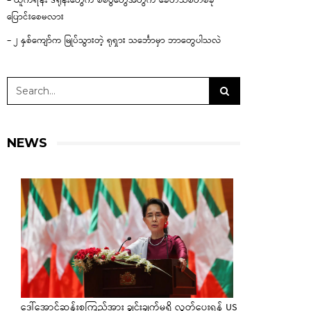
– ယူကရိန်း ဒရုန်းတွေက စစ်ပွဲတွေအတွက် ခေတ်သစ်တစ်ခု
ပြောင်းစေမလား
– ၂ နှစ်ကျော်က မြုပ်သွားတဲ့ ရုရှား သင်္ဘောမှာ ဘာတွေပါသလဲ
NEWS
ဒေါ်အောင်ဆန်းစုကြည်အား ချွင်းချက်မရှိ လွှတ်ပေးရန် US