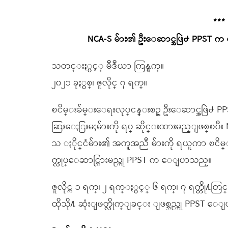
***
NCA-S မ်ား၏ ဦးေဆာင္အဖြဲ႕ PPST က 
သတင္းႏွင့္ မီဒီယာ ကြန္ရက္။
၂၀၂၁ ခုႏွစ္၊ ဇူလိုင္ ၇ ရက္။
ၿငိမ္းခ်မ္းေရးလုပ္ငန္းစဥ္ ဦးေဆာင္အဖြဲ႕ PP
ဆြးေႏြးမႈမ်ားကို ရပ္ ဆိုင္းထားမည္ျဖစ္ၿပီး 
သ ႏိုင္ငံမ်ား၏ အကူအညီ မ်ားကို ရယူကာ ၿငိမ
က္လုပ္ေဆာင္သြားမည္ဟု PPST က ေျပာသည္။
ဇူလိုင္လ ၁ ရက္၊ ၂ ရက္ႏွင့္ ၆ ရက္၊ ၇ ရက္တို
ထိုသို႔ ဆုံးျဖတ္လိုက္ျခင္း ျဖစ္သည္ဟု PPST