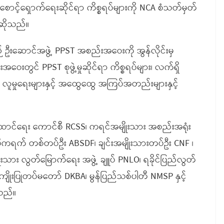
င့်ရှောက်ရေးဆိုင်ရာ ကိစ္စရပ်များကို NCA စံသတ်မှတ်
ဆိုသည်။
စဉ် ဦးဆောင်အဖွဲ့ PPST အစည်းအဝေးကို အွန်လိုင်းမှ
ေးတွင် PPST စုဖွဲ့မှုဆိုင်ရာ ကိစ္စရပ်များ၊ လက်ရှိ
၊ လူမှုရေးများနှင့် အထွေထွေ အကြပ်အတည်းများနှင့်
ူထောင်ရေး ကောင်စီ RCSS၊ ကရင်အမျိုးသား အစည်းအရုံး
 ဒီမိုကရက် တစ်တပ်ဦး ABSDF၊ ချင်းအမျိုးသားတပ်ဦး CNF ၊
ိုးသား လွတ်မြောက်ရေး အဖွဲ့ ချူပ် PNLO၊ ရခိုင်ပြည်လွတ်
ျိုးပြုတပ်မတော် DKBA၊ မွန်ပြည်သစ်ပါတီ NMSP နှင့်
သည်။