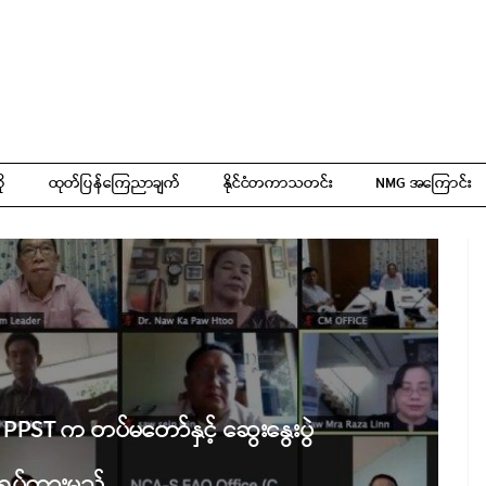
ို
ထုတ်ပြန်ကြေညာချက်
နိုင်ငံတကာသတင်း
NMG အကြောင်း
PPST က တပ်မတော်နှင့် ဆွေးနွေးပွဲ
း ရပ်ထားမည်