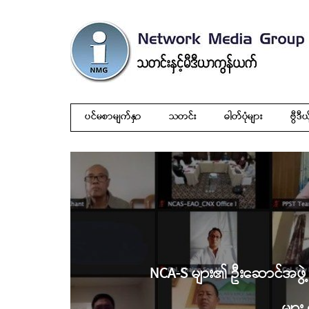
ပင်မစာမျက်နှာ
သတင်း
ဓါတ်ပုံများ
ဗွီဒီယ
NCA-S များ၏ ဦးဆောင်အဖွဲ့ 
မျာ