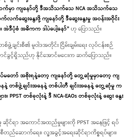
ရှေ့ဆက်မှာ ကျနော်တို့ ဒီအသိသက်သေ NCA အသိသက်သေ
်လက်ဆွေးနွေးဖို့ ကျနော်တို့ ဒီဆွေးနွေးမှု အဝန်းအဝိုင်း
။ အဲဒီပုံစံ အဓိကက ဒါပဲပေါ့နော်”
ဟု ပြောသည်။
ဖွဲ့ချင်းစီ၏ မူဝါဒအတိုင်း ငြိမ်းချမ်းရေး လုပ်ငန်းစဉ်
်ခွင့်ရှိသည်ဟု နိုင်အောင်မငေးက ဆက်ပြောသည်။
 တပ်မတော် အစိုးရနဲ့တော့ ကျနော်တို့ တွေ့ဆုံမှုမှာတော့ ကျ
့ တစ်ဖွဲ့ချင်းအနေနဲ့ တစ်ပါတီ ချင်းအနေနဲ့ တွေ့ဆုံမှု က
ား။ PPST တစ်ခုလုံးနဲ့ ဒီ NCA-EAOs တစ်ခုလုံးနဲ့ ဆွေး နွေး
ွေးမှု ဆိုင်ရာ အကောင်အထည်မှုများကို PPST အနေဖြင့် ရပ်
ီတည်ဆောက်ရေး၊ လူ့အခွင့်အရေးဆိုင်ရာကိစ္စရပ်များ၊