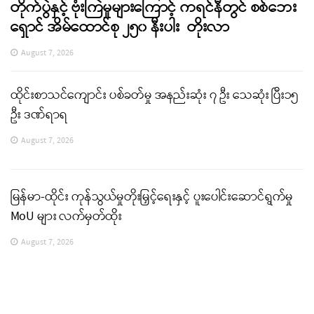
တိုက်ပွဲနှင့် ဗုံးကြဲမှုများကြောင့် ကရင်နီတွင် စစ်ဘေး
ရှောင် အိမ်ထောင်စု ၂၅၀ နီးပါး တိုးလာ
August 7, 2026
ထိုင်းစာသင်ကျောင်း ပစ်ခတ်မှု အနည်းဆုံး ၇ ဦး သေဆုံး ပြီး၁၅
ဦး ဒဏ်ရာရ
August 7, 2026
မြန်မာ-ထိုင်း ကုန်သွယ်မှုတိုးမြှင့်ရေးနှင့် ပူးပေါင်းဆောင်ရွက်မှု
MoU များ လက်မှတ်ထိုး
August 7, 2026