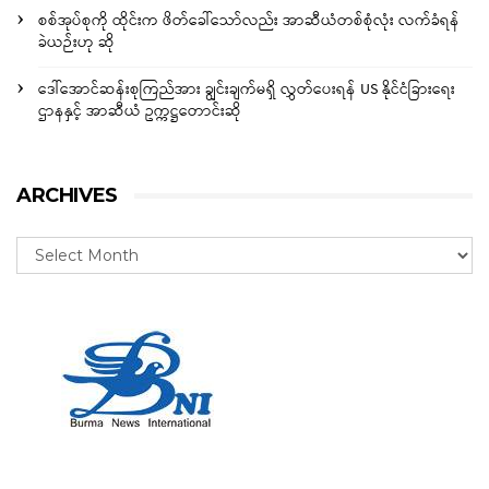
စစ်အုပ်စုကို ထိုင်းက ဖိတ်ခေါ်သော်လည်း အာဆီယံတစ်စုံလုံး လက်ခံရန်
ခဲယဉ်းဟု ဆို
ဒေါ်အောင်ဆန်းစုကြည်အား ချွင်းချက်မရှိ လွှတ်ပေးရန် US နိုင်ငံခြားရေး
ဌာနနှင့် အာဆီယံ ဥက္ကဋ္ဌတောင်းဆို
ARCHIVES