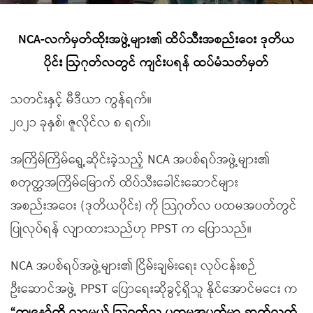
NCA-လက်မှတ်ထိုးအဖွဲ့များ၏ ထိပ်သီးအစည်းဝေး ဒုတိယ
ပိုင်း ဩဂုတ်လတွင် ကျင်းပရန် ထပ်မံသတ်မှတ်
သတင်းနှင့် မီဒီယာ ကွန်ရက်။
၂၀၂၁ ခုနှစ်၊ ဇူလိုင်လ ၈ ရက်။
အကြိမ်ကြိမ်ရွေ့ဆိုင်းခဲ့သည့် NCA အပစ်ရပ်အဖွဲ့များ၏
စတုတ္ထအကြိမ်မြောက် ထိပ်သီးခေါင်းဆောင်များ
အစည်းအဝေး (ဒုတိယပိုင်း) ကို သြဂုတ်လ ပထမအပတ်တွင်
ပြုလုပ်ရန် လျာထားသည်ဟု PPST က ပြောသည်။
NCA အပစ်ရပ်အဖွဲ့များ၏ ငြိမ်းချမ်းရေး လုပ်ငန်းစဉ်
ဦးဆောင်အဖွဲ့ PPST ပြောရေးဆိုခွင့်ရှိသူ နိုင်အောင်မငေး က
“ကျနော်တို့ လာမယ့် သြဂုတ်လ ပထမအပတ်မှာ ဆက်လက်