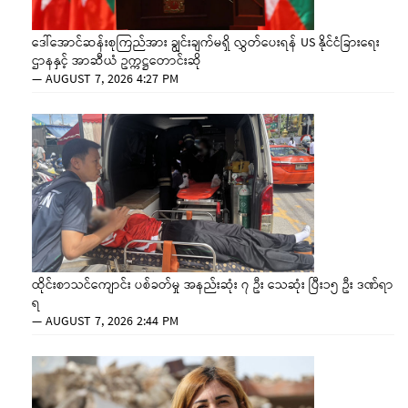
ဒေါ်အောင်ဆန်းစုကြည်အား ချွင်းချက်မရှိ လွှတ်ပေးရန် US နိုင်ငံခြားရေး
ဌာနနှင့် အာဆီယံ ဥက္ကဋ္ဌတောင်းဆို
—
AUGUST 7, 2026 4:27 PM
ထိုင်းစာသင်ကျောင်း ပစ်ခတ်မှု အနည်းဆုံး ၇ ဦး သေဆုံး ပြီး၁၅ ဦး ဒဏ်ရာ
ရ
—
AUGUST 7, 2026 2:44 PM