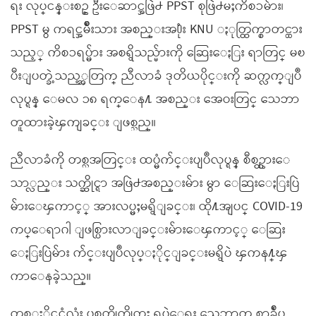
ရး လုပ္ငန္းစဥ္ ဦးေဆာင္အဖြဲ႕ PPST စုဖြဲ႕မႈကိစၥမ်ား၊
PPST မွ ကရင္အမ်ိဳးသား အစည္းအ႐ုံး KNU ႏုတ္ထြက္စာတင္ထား
သည့္ ကိစၥရပ္မ်ား အစရွိသည္မ်ားကို ေဆြးေႏြး ရာတြင္ မၿ
ပီးျပတ္ခဲ့သည့္အတြက္ ညီလာခံ ဒုတိယပိုင္းကို ဆက္လက္ျပဳ
လုပ္ရန္ ေမလ ၁၈ ရက္ေန႔ အစည္း အေဝးတြင္ သေဘာ
တူထားခဲ့ၾကျခင္း ျဖစ္သည္။
ညီလာခံကို တစ္လအတြင္း ထပ္မံက်င္းပျပဳလုပ္ရန္ စီစဥ္ထားေ
သာ္လည္း သက္ဆိုင္ရာ အဖြဲ႕အစည္းမ်ား မွာ ေဆြးေႏြးပြဲ
မ်ားေၾကာင့္ အားလပ္မႈမရွိျခင္း၊ ထို႔အျပင္ COVID-19
ကပ္ေရာဂါ ျဖစ္ပြားလာျခင္းမ်ားေၾကာင့္ ေဆြး
ေႏြးပြဲမ်ား က်င္းပျပဳလုပ္ႏိုင္ျခင္းမရွိပဲ ၾကန႔္ၾ
ကာေနခဲ့သည္။
တစ္ႏိုင္ငံလုံး ပစ္ခတ္တိုက္ခိုက္မႈ ရပ္စဲေရး သေဘာတူ စာခ်ဳပ္