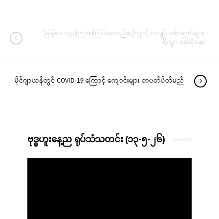
မြန်မာ ငွေကြေးအကြပ်အတည်းကြောင့် ကချင် စစ်ရှောင်များ
ရိက္ခာ နှောင့်နှေး
မိုင်ဂျာယန်တွင် COVID-19 ကြောင့် ကျောင်းများ တပတ်ပိတ်မည်
ဗုဒ္ဓဟူးနေ့ည ရုပ်သံသတင်း (၁၃-၅-၂၆)