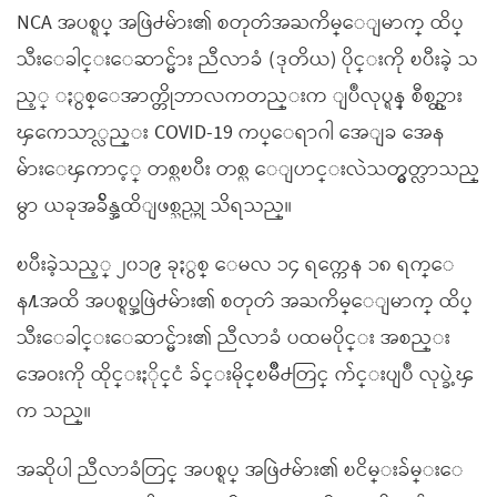
NCA အပစ္ရပ္ အဖြဲ႕မ်ား၏ စတုတၳအႀကိမ္ေျမာက္ ထိပ္
သီးေခါင္းေဆာင္မ်ား ညီလာခံ (ဒုတိယ) ပိုင္းကို ၿပီးခဲ့ သ
ည့္ ႏွစ္ေအာက္တိုဘာလကတည္းက ျပဳလုပ္ရန္ စီစဥ္ထား
ၾကေသာ္လည္း COVID-19 ကပ္ေရာဂါ အေျခ အေန
မ်ားေၾကာင့္ တစ္လၿပီး တစ္လ ေျပာင္းလဲသတ္မွတ္လာသည္
မွာ ယခုအခ်ိန္အထိျဖစ္သည္ဟု သိရသည္။
ၿပီးခဲ့သည့္ ၂၀၁၉ ခုႏွစ္ ေမလ ၁၄ ရက္ကေန ၁၈ ရက္ေ
န႔အထိ အပစ္ရပ္အဖြဲ႕မ်ား၏ စတုတၳ အႀကိမ္ေျမာက္ ထိပ္
သီးေခါင္းေဆာင္မ်ား၏ ညီလာခံ ပထမပိုင္း အစည္း
အေဝးကို ထိုင္းႏိုင္ငံ ခ်င္းမိုင္ၿမိဳ႕တြင္ က်င္းပျပဳ လုပ္ခဲ့ၾ
က သည္။
အဆိုပါ ညီလာခံတြင္ အပစ္ရပ္ အဖြဲ႕မ်ား၏ ၿငိမ္းခ်မ္းေ