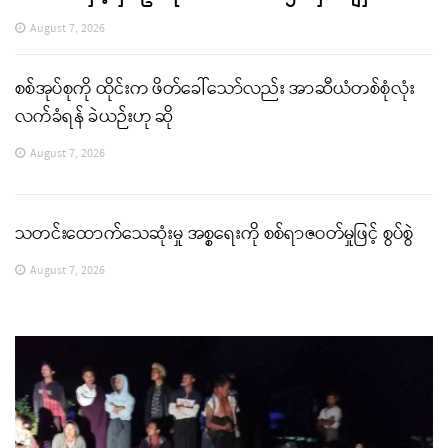
August 7, 2026
စစ်အုပ်စုကို ထိုင်းက ဖိတ်ခေါ်သော်လည်း အာဆီယံတစ်စုံလုံး
လက်ခံရန် ခဲယဉ်းဟု ဆို
August 7, 2026
သတင်းထောက်သေဆုံးမှု အစ္စရေးကို စစ်ရာဇဝတ်မှုဖြင့် စွပ်စွဲ
August 7, 2026