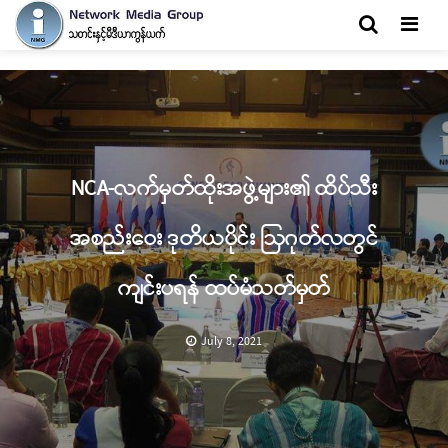
Men
NCA-လက်မှတ်ထိုးအဖွဲ့များ၏ ထိပ်သီး
အစည်းဝေး ဒုတိယပိုင်း ဩဂုတ်လတွင်
ကျင်းပရန် ထပ်မံသတ်မှတ်
July 8, 2021