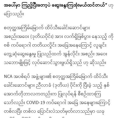
အပေါ်မှာ ကြည့်ပြီးတော့ပဲ ဆွေးနွေးကြအုံးမယ်ထင်တယ်”
ဟု
ပြောသည်။
စတုတ္ထအကြိမ်မြောက် ထိပ်သီးခေါင်းဆောင်များ
အစည်းအဝေး (ဒုတိယပိုင်း) အား လက်ရှိဖြစ်ပွား နေသည့် ကို
ဗစ် ကပ်ရောဂါ တတိယလှိုင်း အခြေအနေကြောင့် လူချင်း
တွေ့ဆုံဆွေးနွေးမှု ပြုသည်ထက် အွန်လိုင်း အစည်း အဝေး
သဘောမျိုးဖြင့် လုပ်ဆောင်သွားဖွယ်ရှိသည် ဟု ဆိုသည်။
NCA အပစ်ရပ် အဖွဲ့များ၏ စတုတ္ထအကြိမ်မြောက် ထိပ်သီး
ခေါင်းဆောင်များ ညီလာခံ (ဒုတိယ) ပိုင်းကို ပြီးခဲ့ သည့် နှစ်
အောက်တိုဘာလကတည်းက ပြုလုပ်ရန် စီစဉ်ထားကြ
သော်လည်း COVID-19 ကပ်ရောဂါ အခြေ အနေများကြောင့်
တစ်လပြီး တစ်လ ပြောင်းလဲသတ်မှတ်လာသည်မှာ ယခု