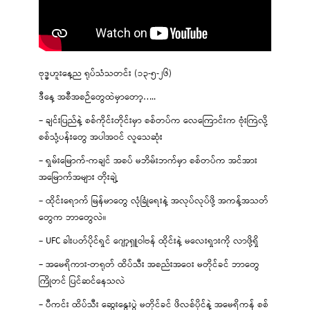
ဗုဒ္ဓဟူးနေ့ည ရုပ်သံသတင်း (၁၃-၅-၂၆)
ဒီနေ့ အစီအစဉ်တွေထဲမှာတော့…..
– ချင်းပြည်နဲ့ စစ်ကိုင်းတိုင်းမှာ စစ်တပ်က လေကြောင်းက ဗုံးကြဲလို့
စစ်သုံ့ပန်းတွေ အပါအဝင် လူသေဆုံး
– ရှမ်းမြောက်-ကချင် အစပ် မဘိမ်းဘက်မှာ စစ်တပ်က အင်အား
အမြောက်အများ တိုးချဲ့
– ထိုင်းရောက် မြန်မာတွေ လုံခြုံရေးနဲ့ အလုပ်လုပ်ဖို့ အကန့်အသတ်
တွေက ဘာတွေလဲ။
– UFC ခါးပတ်ပိုင်ရှင် ဂျော့ရှူဝါဗန် ထိုင်းနဲ့ မလေးရှားကို လာဖို့ရှိ
– အမေရိကား-တရုတ် ထိပ်သီး အစည်းအဝေး မတိုင်ခင် ဘာတွေ
ကြိုတင် ပြင်ဆင်နေသလဲ
– ပီကင်း ထိပ်သီး ဆွေးနွေးပွဲ မတိုင်ခင် ဖိလစ်ပိုင်နဲ့ အမေရိကန် စစ်