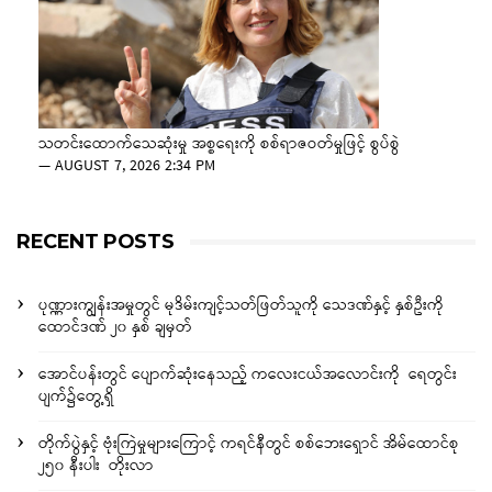
သတင်းထောက်သေဆုံးမှု အစ္စရေးကို စစ်ရာဇဝတ်မှုဖြင့် စွပ်စွဲ
—
AUGUST 7, 2026 2:34 PM
RECENT POSTS
ပုဏ္ဏားကျွန်းအမှုတွင် မုဒိမ်းကျင့်သတ်ဖြတ်သူကို သေဒဏ်နှင့် နှစ်ဦးကို
ထောင်ဒဏ် ၂၀ နှစ် ချမှတ်
အောင်ပန်းတွင် ပျောက်ဆုံးနေသည့် ကလေးငယ်အလောင်းကို ရေတွင်း
ပျက်၌တွေ့ရှိ
တိုက်ပွဲနှင့် ဗုံးကြဲမှုများကြောင့် ကရင်နီတွင် စစ်ဘေးရှောင် အိမ်ထောင်စု
၂၅၀ နီးပါး တိုးလာ