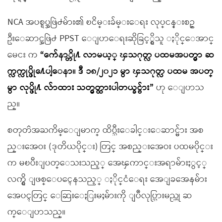
NCA အပစ္ရပ္အဖြဲ႕မ်ား၏ ၿငိမ္းခ်မ္းေရး လုပ္ငန္းစဥ္
ဦးေဆာင္အဖြဲ႕ PPST ေျပာေရးဆိုခြင့္ရွိသူ ႏိုင္ေအာင္
မေငး က
“က်ေနာ္တို႔ လာမယ့္ ၾသဂုတ္လ ပထမအပတ္မွာ ဆ
က္လက္လုပ္ဖို႔ေပါ့ေနာ။ ဒီ ၁၈/၂၀၂၁ မွာ ၾသဂုတ္လ ပထမ အပတ္
မွာ လုပ္ဖို႔ လ်ာထား သတ္မွတ္ထားပါတယ္ခင္ဗ်ား”
ဟု ေျပာသ
ည္။
စတုတၳအႀကိမ္ေျမာက္ ထိပ္သီးေခါင္းေဆာင္မ်ား အစ
ည္းအေဝး (ဒုတိယပိုင္း) တြင္ အစည္းအေဝး ပထမပိုင္း
က မၿပီးျပတ္ေသးသည့္ အေၾကာင္းအရာမ်ားႏွင့္
လက္ရွိ ျဖစ္ေပၚေနသည့္ ႏိုင္ငံေရး အေျခအေနမ်ား
အေပၚတြင္ ေဆြးေႏြးမႈမ်ားကို ျပဳလုပ္သြားမည္ဟု ဆ
က္ေျပာသည္။