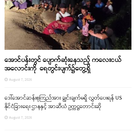
အောင်ပန်းတွင် ပျောက်ဆုံးနေသည့် ကလေးငယ်
အလောင်းကို ရေတွင်းပျက်၌တွေ့ရှိ
August 7, 2026
ဒေါ်အောင်ဆန်းစုကြည်အား ချွင်းချက်မရှိ လွှတ်ပေးရန် US
နိုင်ငံခြားရေး ဌာနနှင့် အာဆီယံ ဥက္ကဋ္ဌတောင်းဆို
August 7, 2026