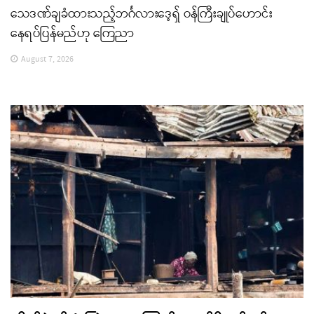
သေဒဏ်ချခံထားသည့်ဘင်္ဂလားဒေ့ရှ် ဝန်ကြီးချုပ်ဟောင်း
နေရပ်ပြန်မည်ဟု ကြေညာ
August 7, 2026