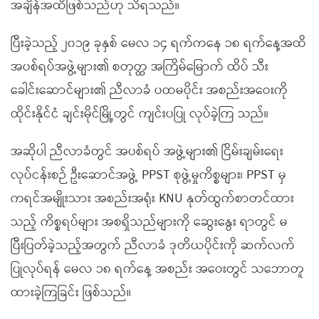
အချိန်အထိဖြစ်သည်ဟု သိရသည်။
ပြီးခဲ့သည့် ၂၀၁၉ ခုနှစ် မေလ ၁၄ ရက်ကနေ ၁၈ ရက်နေ့အထိ
အပစ်ရပ်အဖွဲ့များ၏ စတုတ္ထ အကြိမ်မြောက် ထိပ် သီး
ခေါင်းဆောင်များ၏ ညီလာခံ ပထမပိုင်း အစည်းအဝေးကို
ထိုင်းနိုင်ငံ ချင်းမိုင်မြို့တွင် ကျင်းပပြု လုပ်ခဲ့ကြ သည်။
အဆိုပါ ညီလာခံတွင် အပစ်ရပ် အဖွဲ့များ၏ ငြိမ်းချမ်းရေး
လုပ်ငန်းစဉ် ဦးဆောင်အဖွဲ့ PPST စုဖွဲ့မှုကိစ္စများ၊ PPST မှ
ကရင်အမျိုးသား အစည်းအရုံး KNU နုတ်ထွက်စာတင်ထား
သည့် ကိစ္စရပ်များ အစရှိသည်များကို ဆွေးနွေး ရာတွင် မ
ပြီးပြတ်ခဲ့သည့်အတွက် ညီလာခံ ဒုတိယပိုင်းကို ဆက်လက်
ပြုလုပ်ရန် မေလ ၁၈ ရက်နေ့ အစည်း အဝေးတွင် သဘောတူ
ထားခဲ့ကြခြင်း ဖြစ်သည်။