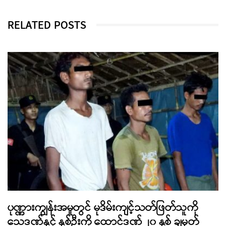
RELATED POSTS
ပုဏ္ဏားကျွန်းအမှုတွင် မုဒိမ်းကျင့်သတ်ဖြတ်သူကို
သေဒဏ်နှင့် နှစ်ဦးကို ထောင်ဒဏ် ၂၀ နှစ် ချမှတ်