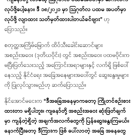
လုပ်ဖို့ပေါ့နော။ ဒီ ၁၈/၂၀၂၁ မှာ သြဂုတ်လ ပထမ အပတ်မှာ
လုပ်ဖို့ လျာထား သတ်မှတ်ထားပါတယ်ခင်ဗျား”
ဟု
ပြောသည်။
စတုတ္ထအကြိမ်မြောက် ထိပ်သီးခေါင်းဆောင်များ
အစည်းအဝေး (ဒုတိယပိုင်း) တွင် အစည်းအဝေး ပထမပိုင်းက
မပြီးပြတ်သေးသည့် အကြောင်းအရာများနှင့် လက်ရှိ ဖြစ်ပေါ်
နေသည့် နိုင်ငံရေး အခြေအနေများအပေါ်တွင် ဆွေးနွေးမှုများ
ကို ပြုလုပ်သွားမည်ဟု ဆက်ပြောသည်။
နိုင်အောင်မငေးက
“ဒီအခြေအနေမှာကတော့ ကြိုတင်စဉ်းစား
ထားတာ မရှိပါဘူး။ ကျနော်တို့ အစည်းအဝေး ဆုံးဖြတ်ချက်
မှာ ကျန်တဲ့ရှိတဲ့ အချက်အလက်တွေကို ပြန်ဆွေးနွေးကြမယ်။
နောက်ပြီးတော့ ဒီကြားက ဖြစ် ပေါ်လာတဲ့ အခြေ အနေတွေ