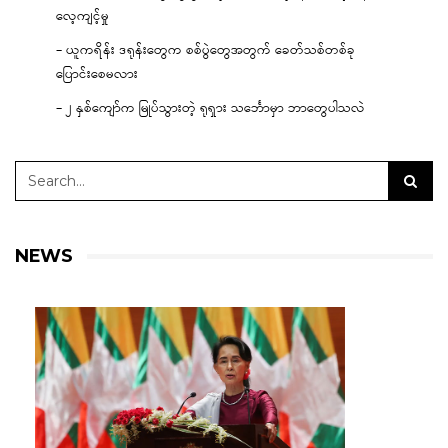
လေ့ကျင့်မှု
– ယူကရိန်း ဒရုန်းတွေက စစ်ပွဲတွေအတွက် ခေတ်သစ်တစ်ခု
ပြောင်းစေမလား
– ၂ နှစ်ကျော်က မြုပ်သွားတဲ့ ရုရှား သင်္ဘောမှာ ဘာတွေပါသလဲ
NEWS