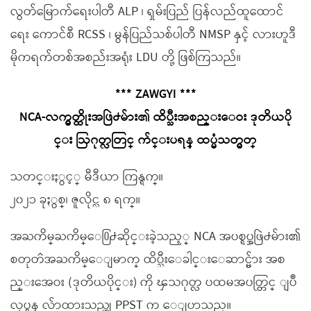
လွတ်မြောက်ရေးပါတီ ALP ၊ ရှမ်းပြည် ပြန်လည်ထူထောင်
ရေး ကောင်စီ RCSS ၊ မွန်ပြည်သစ်ပါတီ NMSP နှင့် လားဟူဒီ
မိုကရက်တစ်အစည်းအရုံး LDU တို့ ဖြစ်ကြသည်။
*** ZAWGYI ***
NCA-လက္မွတ္ထိုးအဖြဲ႕မ်ား၏ ထိပ္သီးအစည္းေဝး ဒုတိယပို
င္း ဩဂုတ္လတြင္ က်င္းပရန္ ထပ္မံသတ္မွတ္
သတင္းႏွင့္ မီဒီယာ ကြန္ရက္။
၂၀၂၁ ခုႏွစ္၊ ဇူလိုင္လ ၈ ရက္။
အႀကိမ္ႀကိမ္ေ႐ြ႕ဆိုင္းခဲ့သည့္ NCA အပစ္ရပ္အဖြဲ႕မ်ား၏
စတုတၳအႀကိမ္ေျမာက္ ထိပ္သီးေခါင္းေဆာင္မ်ား အစ
ည္းအေဝး (ဒုတိယပိုင္း) ကို ၾသဂုတ္လ ပထမအပတ္တြင္ ျပဳ
လုပ္ရန္ လ်ာထားသည္ဟု PPST က ေျပာသည္။