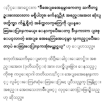
ႏိုင္ေအာင္မေငးက
“ဒီအေျခအေနမွာကေတာ့ ႀကိဳတင္စ
ဥ္းစားထားတာ မရွိပါဘူး။ က်ေနာ္တို႔ အစည္းအေဝး ဆုံးျ
ဖတ္ခ်က္မွာ က်န္တဲ့ရွိတဲ့ အခ်က္အလက္ေတြကို ျပန္ေ
ဆြးေႏြးၾကမယ္။ ေနာက္ၿပီးေတာ့ ဒီၾကားက ျဖစ္
ေပၚလာတဲ့ အေျခ အေနေတြအေပၚမွာ ၾကည့္ၿပီးေ
တာ့ပဲ ေဆြးေႏြးၾကအုံးမယ္ထင္တယ္”
ဟု ေျပာသည္။
စတုတၳအႀကိမ္ေျမာက္ ထိပ္သီးေခါင္းေဆာင္မ်ား အစ
ည္းအေဝး (ဒုတိယပိုင္း) အား လက္ရွိျဖစ္ပြား ေနသည့္
ကိုဗစ္ ကပ္ေရာဂါ တတိယလႈိင္း အေျခအေနေၾကာ
င့္ လူခ်င္းေတြ႕ဆုံေဆြးေႏြးမႈ ျပဳသည္ထက္ အြန္လိုင္း
အစည္း အေဝးသေဘာမ်ိဳးျဖင့္ လုပ္ေဆာင္သြားဖြယ္ရွိသည္
ဟု ဆိုသည္။