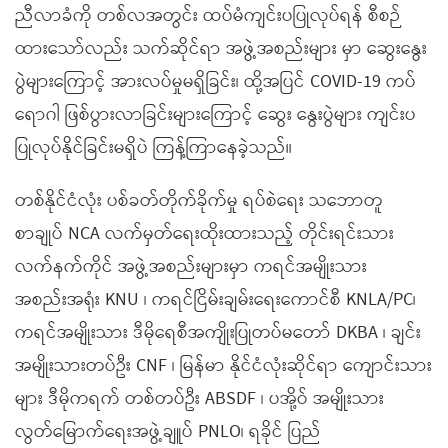
ညီလာခံကို တစ်လအတွင်း ထပ်မံကျင်းပပြုလုပ်ရန် စီစဉ်
ထားသော်လည်း သက်ဆိုင်ရာ အဖွဲ့အစည်းများ မှာ ဆွေးနွေး
ပွဲများကြောင့် အားလပ်မှုမရှိခြင်း၊ ထို့အပြင် COVID-19 ကပ်
ရောဂါ ဖြစ်ပွားလာခြင်းများကြောင့် ဆွေး နွေးပွဲများ ကျင်းပ
ပြုလုပ်နိုင်ခြင်းမရှိပဲ ကြန့်ကြာနေခဲ့သည်။
တစ်နိုင်ငံလုံး ပစ်ခတ်တိုက်ခိုက်မှု ရပ်စဲရေး သဘောတူ
စာချုပ် NCA လက်မှတ်ရေးထိုးထားသည့် တိုင်းရင်းသား
လက်နက်ကိုင် အဖွဲ့အစည်းများမှာ ကရင်အမျိုးသား
အစည်းအရုံး KNU ၊ ကရင်ငြိမ်းချမ်းရေးကောင်စီ KNLA/PC၊
ကရင်အမျိုးသား ဒီမိုရေစီအကျိုးပြုတပ်မတော် DKBA ၊ ချင်း
အမျိုးသားတပ်ဦး CNF ၊ မြန်မာ နိုင်ငံလုံးဆိုင်ရာ ကျောင်းသား
များ ဒီမိုကရက် တစ်တပ်ဦး ABSDF ၊ ပအို့ဝ် အမျိုးသား
လွတ်မြောက်ရေးအဖွဲ့ချူပ် PNLO၊ ရခိုင် ပြည်