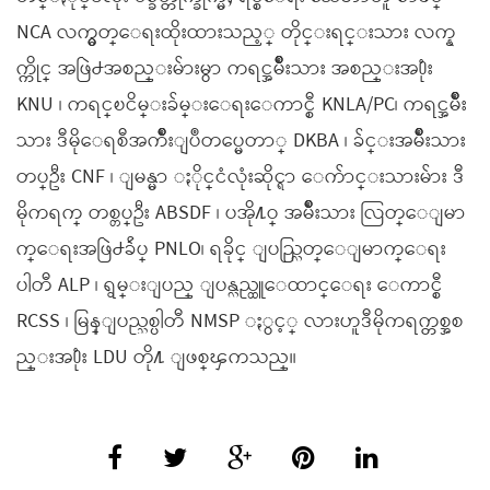
NCA လက္မွတ္ေရးထိုးထားသည့္ တိုင္းရင္းသား လက္န
က္ကိုင္ အဖြဲ႕အစည္းမ်ားမွာ ကရင္အမ်ိဳးသား အစည္းအ႐ုံး
KNU ၊ ကရင္ၿငိမ္းခ်မ္းေရးေကာင္စီ KNLA/PC၊ ကရင္အမ်ိဳး
သား ဒီမိုေရစီအက်ိဳးျပဳတပ္မေတာ္ DKBA ၊ ခ်င္းအမ်ိဳးသား
တပ္ဦး CNF ၊ ျမန္မာ ႏိုင္ငံလုံးဆိုင္ရာ ေက်ာင္းသားမ်ား ဒီ
မိုကရက္ တစ္တပ္ဦး ABSDF ၊ ပအို႔ဝ္ အမ်ိဳးသား လြတ္ေျမာ
က္ေရးအဖြဲ႕ခ်ဴပ္ PNLO၊ ရခိုင္ ျပည္လြတ္ေျမာက္ေရး
ပါတီ ALP ၊ ရွမ္းျပည္ ျပန္လည္ထူေထာင္ေရး ေကာင္စီ
RCSS ၊ မြန္ျပည္သစ္ပါတီ NMSP ႏွင့္ လားဟူဒီမိုကရက္တစ္အစ
ည္းအ႐ုံး LDU တို႔ ျဖစ္ၾကသည္။