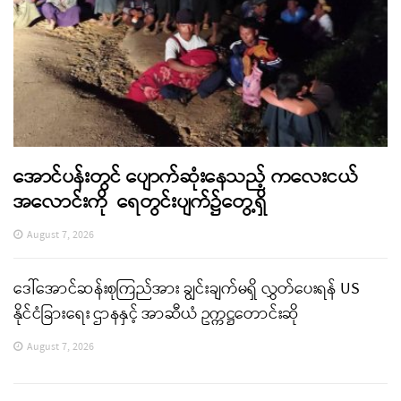
အောင်ပန်းတွင် ပျောက်ဆုံးနေသည့် ကလေးငယ်
အလောင်းကို ရေတွင်းပျက်၌တွေ့ရှိ
August 7, 2026
ဒေါ်အောင်ဆန်းစုကြည်အား ချွင်းချက်မရှိ လွှတ်ပေးရန် US
နိုင်ငံခြားရေး ဌာနနှင့် အာဆီယံ ဥက္ကဋ္ဌတောင်းဆို
August 7, 2026