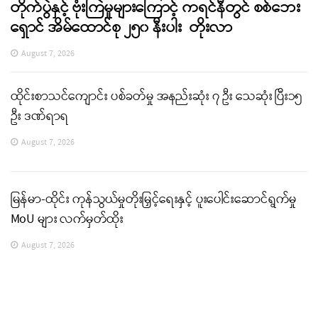
တိုက်ပွဲနှင့် ဗုံးကြဲမှုများကြောင့် ကရင်နီတွင် စစ်ဘေး
ရှောင် အိမ်ထောင်စု ၂၅၀ နီးပါး တိုးလာ
August 7, 2026
ထိုင်းစာသင်ကျောင်း ပစ်ခတ်မှု အနည်းဆုံး ၇ ဦး သေဆုံး ပြီး၁၅
ဦး ဒဏ်ရာရ
August 7, 2026
မြန်မာ-ထိုင်း ကုန်သွယ်မှုတိုးမြှင့်ရေးနှင့် ပူးပေါင်းဆောင်ရွက်မှု
MoU များ လက်မှတ်ထိုး
August 7, 2026