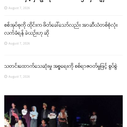
August 7, 2026
စစ်အုပ်စုကို ထိုင်းက ဖိတ်ခေါ်သော်လည်း အာဆီယံတစ်စုံလုံး
လက်ခံရန် ခဲယဉ်းဟု ဆို
August 7, 2026
သတင်းထောက်သေဆုံးမှု အစ္စရေးကို စစ်ရာဇဝတ်မှုဖြင့် စွပ်စွဲ
August 7, 2026