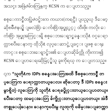
အသင္း အဖြဲ႕မ်ားကြန္ယက္ KCSN က ေျပာသည္။
စစ္ေကာင္စီတပ္ဖြဲ႕ဝင္မ်ားက ကယား(ကရင္နီ) ျပည္နယ္ ဒီေမာ့
ဆိုၿမိဳ႕နယ္ရွိ ျမလဲ႐ြာ ေက်း႐ြာအုပ္စုႏွင့္ ထီးဖိုး ကလိုး ေ
က်း႐ြာ အုပ္စုအတြင္းရွိ စစ္ေဘးေရွာင္စခန္းသို႔ ဝင္ေရာ
က္လာၿပီးေနာက္ ထိုသို႔ လုပ္ေဆာင္ခဲ့ျခင္း ျဖစ္ ေၾ
ကာင္း စစ္ေဘးေရွာင္မ်ား၏ ေျပာဆိုခ်က္ကို ကိုးကား၍
KCSN ေျပာေရးဆိုခြင့္ရွိသူ ခူးကိုရယ္ က ေျပာသည္။
၎က
“သူတို႔က IDPs စခန္းေတြအထိ ဒီစစ္ေကာင္စီ တ
ပ္ေတြက ေရာက္လာတယ္ေလ။ ဆိုေတာ့ ဒီ IDPs စခန္း
မွာရွိတဲ့ လူေတြကို သူတို႔ ေရခပ္ခိုင္းတယ္ေျပာတယ္။
ၿပီးေတာ့ ထမင္းေတြ ခ်က္ခိုင္းတယ္ေျပာတယ္။ အဲဒီ
တစ္ခုေပါ့ေနာ။ ေနာက္ၿပီးမွ လူထုကို ၿခိမ္းေျခာက္တာ