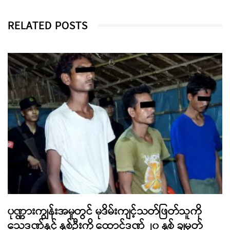
RELATED POSTS
ပုဏ္ဏားကျွန်းအမှုတွင် မုဒိမ်းကျင့်သတ်ဖြတ်သူကို
သေဒဏ်နှင့် နှစ်ဦးကို ထောင်ဒဏ် ၂၀ နှစ် ချမှတ်