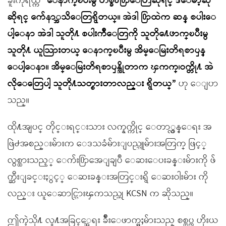
ခူးကိုရယ္က
“ေနာက္ၿပီးမွ တစ္ခ်ိဳ႕႐ြာေတြဆိုရင္ ဒီေမာ့ဆို
ဆိုရင္ က်ေနာ္အသိေတြရွိတယ္။ အဲဒါ ႐ြာထဲက ဆန္ စပါးေ
ပါ့ေနာ အဲဒါ သူတို႔ စပါးက်ီေတြကို သူတို႔ေဖာက္ၿပီးမွ
သူတို႔ ယူသြားတယ္ ေနာက္ၿပီးမွ အိမ္ေမြးတိရစာၦန္
ေပါ့ေနာ။ အိမ္ေမြးတိရစာၦန္ဆိုတာက ၾကက္၊ဝက္တို႔ အဲ
လိုေတြေပါ့ သူတို႔သတ္စားတာလည္း ရွိတယ္”
ဟု ေျပာ
သည္။
ထို႔အျပင္ တိုင္းရင္းသား လက္နက္ကိုင္ ေတာ္လွန္ေရး အ
ဖြဲ႕အစည္းမ်ားက ေဒသခံမ်ားျပည္သူမ်ားအတြက္ ဖြင့္
လွစ္ထားသည့္ ေက်း႐ြာအေျချပဳ ေဆးေပးခန္းမ်ားကို ဖ်
က္ဆီးျခင္းႏွင့္ ေဆးခန္းအတြင္းရွိ ေဆးဝါးမ်ား ကို
လည္း ယူေဆာင္သြားၾကသည္ဟု KCSN က ဆိုသည္။
ဤကဲ့သို႔ လူ႔အခြင့္အေရး ခ်ိဳးေဖာက္မႈမ်ားသည္ စစ္တပ္က ဟိုးယ