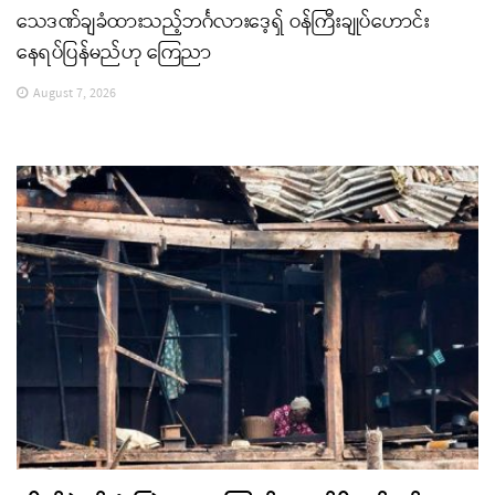
သေဒဏ်ချခံထားသည့်ဘင်္ဂလားဒေ့ရှ် ဝန်ကြီးချုပ်ဟောင်း
နေရပ်ပြန်မည်ဟု ကြေညာ
August 7, 2026