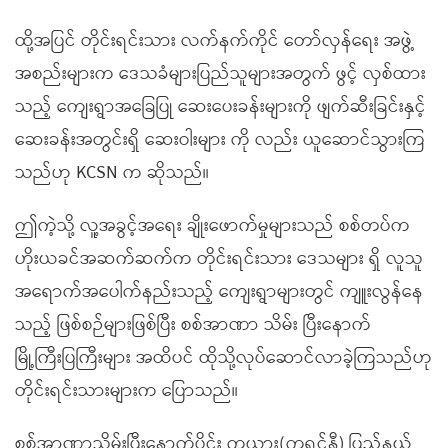
ထို့အပြင် တိုင်းရင်းသား လက်နက်ကိုင် တော်လှန်ရေး အဖွဲ့
အစည်းများက ဒေသခံများပြည်သူများအတွက် ဖွင့် လှစ်ထား
သည့် ကျေးရွာအခြေပြု ဆေးပေးခန်းများကို ဖျက်ဆီးခြင်းနှင့်
ဆေးခန်းအတွင်းရှိ ဆေးဝါးများ ကို လည်း ယူဆောင်သွားကြ
သည်ဟု KCSN က ဆိုသည်။
ဤကဲ့သို့ လူ့အခွင့်အရေး ချိုးဖောက်မှုများသည် စစ်တပ်က
ဟိုးယခင်အဆက်ဆက်က တိုင်းရင်းသား ဒေသများ ရှိ လူသူ
အရောက်အပေါက်နည်းသည့် ကျေးရွာများတွင် ကျူးလွန်နေ
သည့် ဖြစ်စဉ်များဖြစ်ပြီး စစ်အာဏာ သိမ်း ပြီးနောက်
မြို့ကြီးပြကြီးများ အထိပင် ထိုသို့လုပ်ဆောင်လာခဲ့ကြသည်ဟု
တိုင်းရင်းသားများက ပြောသည်။
စစ်အာဏာသိမ်းပြီးနောက်ပိုင်း ကယား(ကရင်နီ) ပြည်နယ်