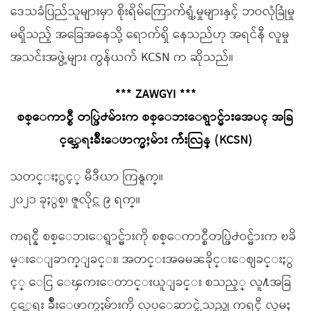
ဒေသခံပြည်သူများမှာ စိုးရိမ်ကြောက်ရွံ့မှုများနှင့် ဘဝလုံခြုံမှု
မရှိသည့် အခြေအနေသို့ ရောက်ရှိ နေသည်ဟု အရင်နီ လူမှု
အသင်းအဖွဲ့များ ကွန်ယက် KCSN က ဆိုသည်။
*** ZAWGYI ***
စစ္ေကာင္စီ တပ္ဖြဲ႕မ်ားက စစ္ေဘးေရွာင္မ်ားအေပၚ အခြ
င့္အေရးခ်ိဳးေဖာက္မႈမ်ား က်ဴးလြန္ (KCSN)
သတင္းႏွင့္ မီဒီယာ ကြန္ရက္။
၂၀၂၁ ခုႏွစ္၊ ဇူလိုင္လ ၉ ရက္။
ကရင္နီ စစ္ေဘးေရွာင္မ်ားကို စစ္ေကာင္စီတပ္ဖြဲ႕ဝင္မ်ားက ၿခိ
မ္းေျခာက္ျခင္း၊ အတင္းအဓမၼခိုင္းေစျခင္းႏွ
င့္ ေငြ ေၾကးေတာင္းယူျခင္း စသည့္ လူ႔အခြ
င့္အေရး ခ်ိဳးေဖာက္မႈမ်ားကို လုပ္ေဆာင္ခဲ့သည္ဟု ကရင္နီ လူမႈ