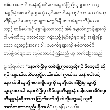
စစ်ဘေးရှောင် စခန်းရှိ စစ်ဘေးရှောင်ပြည်သူများအား လူ့
အခွင့်ချိုးဖောက်မှုများကို လုပ်ဆောင်နေသည်သာ မက ဒီမော့
ဆိုမြို့နယ်မှ ကျေးရွာများအတွင်းရှိ ဒေသခံများ သိုမှီးထား
သည့် ဆန်စပါးနှင့် မွေးမြူထားသည့် အိမ် မွေးတိရစ္ဆာန်များကို
ပါ ဖမ်းဆီးယူ ဆောင်သွားကြသည့် ဖြစ်စဉ်များနှင့် အမျိုးမျိုး
သော လူ့အခွင့်အရေး ချိုး ဖောက်မှုများကို စစ်ကောင်စီ
တပ်ဖွဲ့ဝင်များက လုပ်ဆောင်ခဲ့ကြသည် ဟု ဆက်ပြောသည်။
ခူးကိုရယ်က
“နောက်ပြီးမှ တစ်ချို့ရွာတွေဆိုရင် ဒီမော့ဆို ဆို
ရင် ကျနော်အသိတွေရှိတယ်။ အဲဒါ ရွာထဲက ဆန် စပါးပေါ့
နော အဲဒါ သူတို့ စပါးကျီတွေကို သူတို့ဖောက်ပြီးမှ သူတို့
ယူသွားတယ် နောက်ပြီးမှ အိမ်မွေးတိရစ္ဆာန် ပေါ့နော။ အိမ်မွေး
တိရစ္ဆာန်ဆိုတာက ကြက်၊ဝက်တို့ အဲလိုတွေပေါ့ သူတို့
သတ်စားတာလည်း ရှိတယ်”
ဟု ပြော သည်။