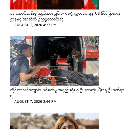
ဒေါ်အောင်ဆန်းစုကြည်အား ချွင်းချက်မရှိ လွှတ်ပေးရန် US နိုင်ငံခြားရေး
ဌာနနှင့် အာဆီယံ ဥက္ကဋ္ဌတောင်းဆို
—
AUGUST 7, 2026 4:27 PM
ထိုင်းစာသင်ကျောင်း ပစ်ခတ်မှု အနည်းဆုံး ၇ ဦး သေဆုံး ပြီး၁၅ ဦး ဒဏ်ရာ
ရ
—
AUGUST 7, 2026 2:44 PM