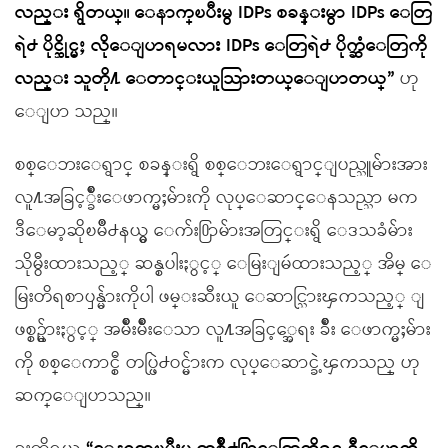
လည္း ရွိတယ္။ ေနာက္ၿပီးမွ IDPs စခန္းမွာ IDPs ေတြ
ရဲ႕ ပိုင္ဆိုင္မႈ လိုေျပာရမလား IDPs ေတြရဲ႕ ပိုက္ဆံေတြကို
လည္း သူတို႔ ေတာင္းယူသြားတယ္ေျပာတယ္”
ဟု
ေျပာ သည္။
စစ္ေဘးေရွာင္ စခန္းရွိ စစ္ေဘးေရွာင္ျပည္သူမ်ားအား
လူ႔အခြင့္ခ်ိဳးေဖာက္မႈမ်ားကို လုပ္ေဆာင္ေနသည္သာ မက
ဒီေမာ့ဆိုၿမိဳ႕နယ္မွ ေက်း႐ြာမ်ားအတြင္းရွိ ေဒသခံမ်ား
သိုမွီးထားသည့္ ဆန္စပါးႏွင့္ ေမြးျမဴထားသည့္ အိမ္ ေ
မြးတိရစာၦန္မ်ားကိုပါ ဖမ္းဆီးယူ ေဆာင္သြားၾကသည့္ ျ
ဖစ္စဥ္မ်ားႏွင့္ အမ်ိဳးမ်ိဳးေသာ လူ႔အခြင့္အေရး ခ်ိဳး ေဖာက္မႈမ်ား
ကို စစ္ေကာင္စီ တပ္ဖြဲ႕ဝင္မ်ားက လုပ္ေဆာင္ခဲ့ၾကသည္ ဟု
ဆက္ေျပာသည္။