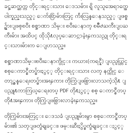
ခင္အဆက္ဆက္က တိုင္းရင္းသား ေဒသမ်ား ရွိ လူသူအေရာက္အေ
ပါက္နည္းသည့္ ေက်း႐ြာမ်ားတြင္ က်ဴးလြန္ေနသည့္ ျဖစ္စ
ဥ္မ်ားျဖစ္ၿပီး စစ္အာဏာ သိမ္း ၿပီးေနာက္ ၿမိဳ႕ႀကီးျပႀ
ကီးမ်ား အထိပင္ ထိုသို႔လုပ္ေဆာင္လာခဲ့ၾကသည္ဟု တိုင္းရ
င္းသားမ်ားက ေျပာသည္။
စစ္အာဏာသိမ္းၿပီးေနာက္ပိုင္း ကယား(ကရင္နီ) ျပည္နယ္တြင္
စစ္ေကာင္စီတပ္မ်ားႏွင့္ တိုင္းရင္းသား လက္ နက္ကိုင္ ေ
တာ္လွန္ေရးတပ္မ်ားအၾကား တိုက္ပြဲျဖစ္ပြားလာသကဲ့သို႔ ျ
ပည္သူ႔ကာကြယ္ေရးတပ္ PDF တို႔ႏွင့္ စစ္ ေကာင္စီတပ္
တို႔အၾကား တိုက္ပြဲျဖစ္ပြားလာခဲ့ၾကသည္။
တိုက္ပြဲမ်ားအတြင္း ေဒသခံ ျပည္သူမ်ားမွာ စစ္ေကာင္စီတပ္
မ်ား၏ သတ္ျဖတ္ခံရျခင္း၊ ဖမ္းဆီးႏွိပ္စက္ခံရျခင္း ႏွင့္