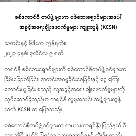
စစ်ကောင်စီ တပ်ဖွဲ့များက စစ်ဘေးရှောင်များအပေါ်
အခွင့်အရေးချိုးဖောက်မှုများ ကျူးလွန် (KCSN)
သတင်းနှင့် မီဒီယာ ကွန်ရက်။
၂၀၂၁ ခုနှစ်၊ ဇူလိုင်လ ၉ ရက်။
ကရင်နီ စစ်ဘေးရှောင်များကို စစ်ကောင်စီတပ်ဖွဲ့ဝင်များက
ခြိမ်းခြောက်ခြင်း၊ အတင်းအဓမ္မခိုင်းစေခြင်းနှင့် ငွေ ကြေး
တောင်းယူခြင်း စသည့် လူ့အခွင့်အရေး ချိုးဖောက်မှုများကို
လုပ်ဆောင်ခဲ့သည်ဟု ကရင်နီ လူမှုအသင်း အဖွဲ့များကွန်
ယက် KCSN က ပြောသည်။
စစ်ကောင်စီတပ်ဖွဲ့ဝင်များက ကယား(ကရင်နီ) ပြည်နယ် ဒီ
မော့ဆိုမြို့နယ်ရှိ မြလဲရွာ ကျေးရွာအုပ်စုနှင့် ထီးဖိုး ကလိုး