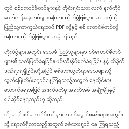
တွင် စစ်ကောင်စီတပ်များနှင့် တိုင်းရင်းသား လက် နက်ကိုင်
တော်လှန်ရေးတပ်များအကြား တိုက်ပွဲဖြစ်ပွားလာသကဲ့သို့
ပြည်သူ့ကာကွယ်ရေးတပ် PDF တို့နှင့် စစ် ကောင်စီတပ်တို့
အကြား တိုက်ပွဲဖြစ်ပွားလာခဲ့ကြသည်။
တိုက်ပွဲများအတွင်း ဒေသခံ ပြည်သူများမှာ စစ်ကောင်စီတပ်
များ၏ သတ်ဖြတ်ခံရခြင်း၊ ဖမ်းဆီးနှိပ်စက်ခံရခြင်း နှင့် ထိခိုက်
ဒဏ်ရာရရှိခြင်းတို့အပြင် စစ်ဘေးလွတ်ရာဒေသများသို့
ထွက်ပြေးတိမ်းရှောင်နေကြရသည့်အတွက် နေထိုင်စား
သောက်ရေးအပြင် အဖက်ဖက်မှ အခက်အခဲ အမျိုးမျိုးနှင့်
ရင်ဆိုင်နေရသည်ဟု ဆိုသည်။
ထို့အပြင် စစ်ကောင်စီတပ်များက စစ်ရှောင်စခန်းများအတွင်း
သို့ ရောက်ရှိလာသည့်အတွက် စစ်ဘေးရှာင် နေ ကြရသည့်