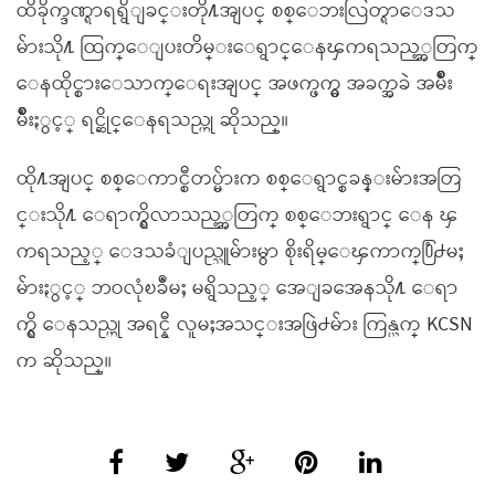
ထိခိုက္ဒဏ္ရာရရွိျခင္းတို႔အျပင္ စစ္ေဘးလြတ္ရာေဒသ
မ်ားသို႔ ထြက္ေျပးတိမ္းေရွာင္ေနၾကရသည့္အတြက္
ေနထိုင္စားေသာက္ေရးအျပင္ အဖက္ဖက္မွ အခက္အခဲ အမ်ိဳး
မ်ိဳးႏွင့္ ရင္ဆိုင္ေနရသည္ဟု ဆိုသည္။
ထို႔အျပင္ စစ္ေကာင္စီတပ္မ်ားက စစ္ေရွာင္စခန္းမ်ားအတြ
င္းသို႔ ေရာက္ရွိလာသည့္အတြက္ စစ္ေဘးရွာင္ ေန ၾ
ကရသည့္ ေဒသခံျပည္သူမ်ားမွာ စိုးရိမ္ေၾကာက္႐ြံ႕မႈ
မ်ားႏွင့္ ဘဝလုံၿခဳံမႈ မရွိသည့္ အေျခအေနသို႔ ေရာ
က္ရွိ ေနသည္ဟု အရင္နီ လူမႈအသင္းအဖြဲ႕မ်ား ကြန္ယက္ KCSN
က ဆိုသည္။