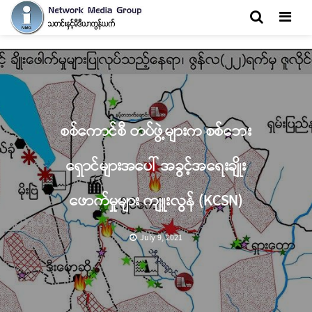
Men
စစ်ကောင်စီ တပ်ဖွဲ့များက စစ်ဘေး
ရှောင်များအပေါ် အခွင့်အရေးချိုး
ဖောက်မှုများ ကျူးလွန် (KCSN)
July 9, 2021