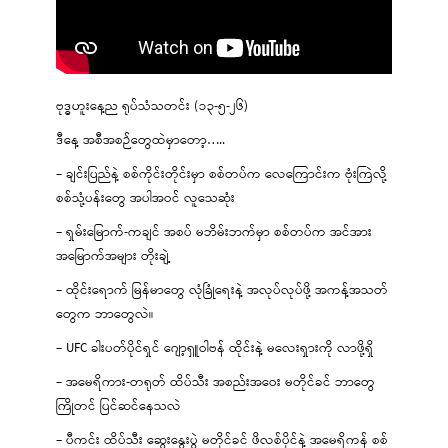
ဗုဒ္ဓဟူးနေ့ည ရုပ်သံသတင်း (၁၃-၅-၂၆)
ဒီနေ့ အစီအစဉ်တွေထဲမှာတော့…..
– ချင်းပြည်နဲ့ စစ်ကိုင်းတိုင်းမှာ စစ်တပ်က လေကြောင်းက ဗုံးကြဲလို့
စစ်သုံ့ပန်းတွေ အပါအဝင် လူသေဆုံး
– ရှမ်းမြောက်-ကချင် အစပ် မဘိမ်းဘက်မှာ စစ်တပ်က အင်အား
အမြောက်အများ တိုးချဲ့
– ထိုင်းရောက် မြန်မာတွေ လုံခြုံရေးနဲ့ အလုပ်လုပ်ဖို့ အကန့်အသတ်
တွေက ဘာတွေလဲ။
– UFC ခါးပတ်ပိုင်ရှင် ဂျော့ရှူဝါဗန် ထိုင်းနဲ့ မလေးရှားကို လာဖို့ရှိ
– အမေရိကား-တရုတ် ထိပ်သီး အစည်းအဝေး မတိုင်ခင် ဘာတွေ
ကြိုတင် ပြင်ဆင်နေသလဲ
– ပီကင်း ထိပ်သီး ဆွေးနွေးပွဲ မတိုင်ခင် ဖိလစ်ပိုင်နဲ့ အမေရိကန် စစ်