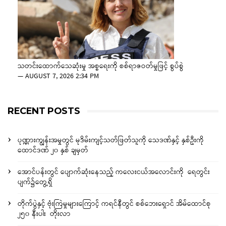
သတင်းထောက်သေဆုံးမှု အစ္စရေးကို စစ်ရာဇဝတ်မှုဖြင့် စွပ်စွဲ
—
AUGUST 7, 2026 2:34 PM
RECENT POSTS
ပုဏ္ဏားကျွန်းအမှုတွင် မုဒိမ်းကျင့်သတ်ဖြတ်သူကို သေဒဏ်နှင့် နှစ်ဦးကို
ထောင်ဒဏ် ၂၀ နှစ် ချမှတ်
အောင်ပန်းတွင် ပျောက်ဆုံးနေသည့် ကလေးငယ်အလောင်းကို ရေတွင်း
ပျက်၌တွေ့ရှိ
တိုက်ပွဲနှင့် ဗုံးကြဲမှုများကြောင့် ကရင်နီတွင် စစ်ဘေးရှောင် အိမ်ထောင်စု
၂၅၀ နီးပါး တိုးလာ