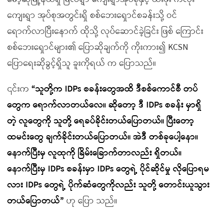
ကျေးရွာ အုပ်စုအတွင်းရှိ စစ်ဘေးရှောင်စခန်းသို့ ဝင်
ရောက်လာပြီးနောက် ထိုသို့ လုပ်ဆောင်ခဲ့ခြင်း ဖြစ် ကြောင်း
စစ်ဘေးရှောင်များ၏ ပြောဆိုချက်ကို ကိုးကား၍ KCSN
ပြောရေးဆိုခွင့်ရှိသူ ခူးကိုရယ် က ပြောသည်။
၎င်းက
“သူတို့က IDPs စခန်းတွေအထိ ဒီစစ်ကောင်စီ တပ်
တွေက ရောက်လာတယ်လေ။ ဆိုတော့ ဒီ IDPs စခန်း မှာရှိ
တဲ့ လူတွေကို သူတို့ ရေခပ်ခိုင်းတယ်ပြောတယ်။ ပြီးတော့
ထမင်းတွေ ချက်ခိုင်းတယ်ပြောတယ်။ အဲဒီ တစ်ခုပေါ့နော။
နောက်ပြီးမှ လူထုကို ခြိမ်းခြောက်တာလည်း ရှိတယ်။
နောက်ပြီးမှ IDPs စခန်းမှာ IDPs တွေရဲ့ ပိုင်ဆိုင်မှု လိုပြောရမ
လား IDPs တွေရဲ့ ပိုက်ဆံတွေကိုလည်း သူတို့ တောင်းယူသွား
တယ်ပြောတယ်”
ဟု ပြော သည်။