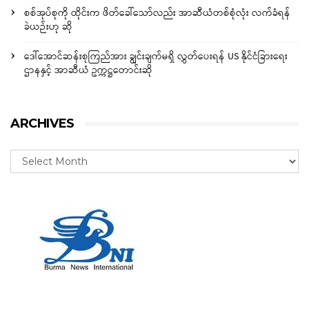
စစ်အုပ်စုကို ထိုင်းက ဖိတ်ခေါ်သော်လည်း အာဆီယံတစ်စုံလုံး လက်ခံရန်
ခဲယဉ်းဟု ဆို
ဒေါ်အောင်ဆန်းစုကြည်အား ချွင်းချက်မရှိ လွှတ်ပေးရန် US နိုင်ငံခြားရေး
ဌာနနှင့် အာဆီယံ ဥက္ကဋ္ဌတောင်းဆို
ARCHIVES