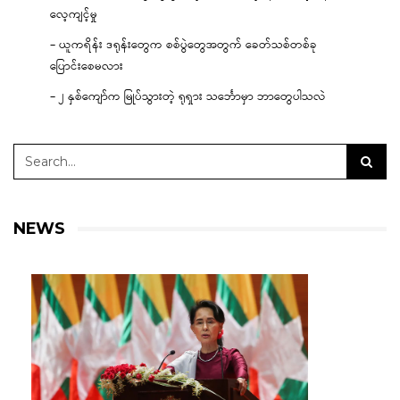
လေ့ကျင့်မှု
– ယူကရိန်း ဒရုန်းတွေက စစ်ပွဲတွေအတွက် ခေတ်သစ်တစ်ခု
ပြောင်းစေမလား
– ၂ နှစ်ကျော်က မြုပ်သွားတဲ့ ရုရှား သင်္ဘောမှာ ဘာတွေပါသလဲ
NEWS