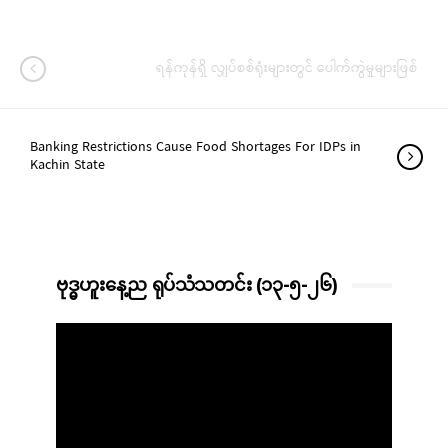
ရန်ကုန်ရှိ လျှပ်စစ်ရုံးများတွင် ပေါက်ကွဲမှုများဖြစ်
Banking Restrictions Cause Food Shortages For IDPs in
Kachin State
ဗုဒ္ဓဟူးနေ့ည ရုပ်သံသတင်း (၁၃-၅-၂၆)