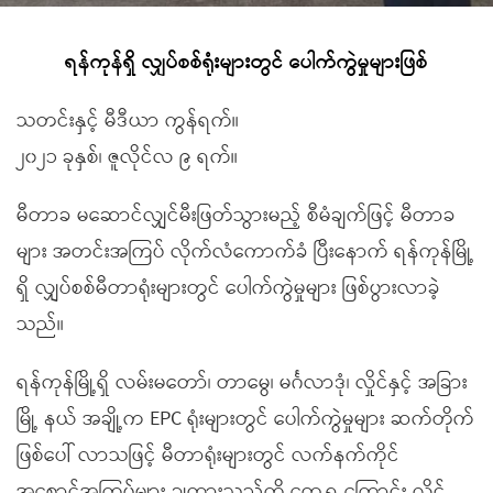
ရန်ကုန်ရှိ လျှပ်စစ်ရုံးများတွင် ပေါက်ကွဲမှုများဖြစ်
သတင်းနှင့် မီဒီယာ ကွန်ရက်။
၂၀၂၁ ခုနှစ်၊ ဇူလိုင်လ ၉ ရက်။
မီတာခ မဆောင်လျှင်မီးဖြတ်သွားမည့် စီမံချက်ဖြင့် မီတာခ
များ အတင်းအကြပ် လိုက်လံကောက်ခံ ပြီးနောက် ရန်ကုန်မြို့
ရှိ လျှပ်စစ်မီတာရုံးများတွင် ပေါက်ကွဲမှုများ ဖြစ်ပွားလာခဲ့
သည်။
ရန်ကုန်မြို့ရှိ လမ်းမတော်၊ တာမွေ၊ မင်္ဂလာဒုံ၊ လှိုင်နှင့် အခြား
မြို့ နယ် အချို့က EPC ရုံးများတွင် ပေါက်ကွဲမှုများ ဆက်တိုက်
ဖြစ်ပေါ် လာသဖြင့် မီတာရုံးများတွင် လက်နက်ကိုင်
အစောင့်အကြပ်များ ချထားသည်ကို တွေ့ရ ကြောင်း လှိုင်