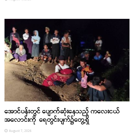
အောင်ပန်းတွင် ပျောက်ဆုံးနေသည့် ကလေးငယ်
အလောင်းကို ရေတွင်းပျက်၌တွေ့ရှိ
August 7, 2026