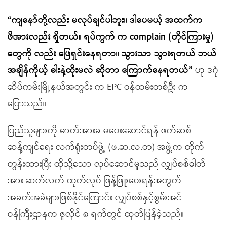
“ကျနော်တို့လည်း မလုပ်ချင်ပါဘူး။ ဒါပေမယ့် အထက်က
ဖိအားလည်း ရှိတယ်။ ရပ်ကွက် က complain (တိုင်ကြားမှု)
တွေကို လည်း ဖြေရှင်းနေရတာ။ သွားသာ သွားရတယ် ဘယ်
အချိန်ကိုယ့် ဓါးနဲ့ထိုးမလဲ ဆိုတာ ကြောက်နေရတယ်”
ဟု ဒဂုံ
ဆိပ်ကမ်းမြို့နယ်အတွင်း က EPC ဝန်ထမ်းတစ်ဦး က
ပြောသည်။
ပြည်သူများကို ဓာတ်အားခ မပေးဆောင်ရန် ဖက်ဆစ်
ဆန့်ကျင်ရေး လက်ရုံးတပ်ဖွဲ့ (ဖ.ဆ.လ.တ) အဖွဲ့က တိုက်
တွန်းထားပြီး ထိုသို့သော လုပ်ဆောင်မှုသည် လျှပ်စစ်ဓါတ်
အား ဆက်လက် ထုတ်လုပ် ဖြန့်ဖြူးပေးရန်အတွက်
အခက်အခဲများဖြစ်နိုင်ကြောင်း လျှပ်စစ်နှင့်စွမ်းအင်
ဝန်ကြီးဌာနက ဇူလိုင် ၈ ရက်တွင် ထုတ်ပြန်ခဲ့သည်။