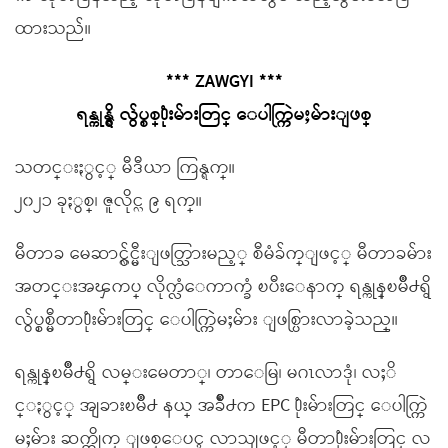
ထားသည်။
*** ZAWGYI ***
ရန္ကုန္ရွိ လွ်ပ္စစ္႐ုံးမ်ားတြင္ ေပါက္ကြဲမႈမ်ားျဖစ္
သတင္းႏွင့္ မီဒီယာ ကြန္ရက္။
၂၀၂၁ ခုႏွစ္၊ ဇူလိုင္လ ၉ ရက္။
မီတာခ မေဆာင္လွ်င္မီးျဖတ္သြားမည့္ စီမံခ်က္ျဖင့္ မီတာခမ်ား
အတင္းအၾကပ္ လိုက္လံေကာက္ခံ ၿပီးေနာက္ ရန္ကုန္ၿမိဳ႕ရွိ
လွ်ပ္စစ္မီတာ႐ုံးမ်ားတြင္ ေပါက္ကြဲမႈမ်ား ျဖစ္ပြားလာခဲ့သည္။
ရန္ကုန္ၿမိဳ႕ရွိ လမ္းမေတာ္၊ တာေမြ၊ မဂၤလာဒုံ၊ လႈိ
င္ႏွင့္ အျခားၿမိဳ႕ နယ္ အခ်ိဳ႕က EPC ႐ုံးမ်ားတြင္ ေပါက္ကြဲ
မႈမ်ား ဆက္တိုက္ ျဖစ္ေပၚ လာသျဖင့္ မီတာ႐ုံးမ်ားတြင္ လ