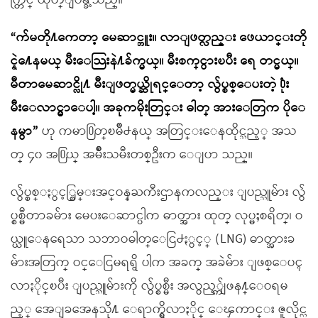
က္တြင္ ထုတ္ျပန္ခဲ့သည္။
“က်မတို႔ကေတာ့ မေဆာင္ဘူး။ လာျဖတ္လည္း ဖေယာင္းတို
င္နဲ႔ေနမယ္ မီးေသြးနဲ႔ခ်က္မယ္။ မီးစက္ငွားၿပီး ေရ တင္မယ္။
မီတာမေဆာင္လို႔ မီးျဖတ္မယ္ဆိုရင္ေတာ့ လွ်ပ္စစ္ေပးတဲ့ ႐ုံး
မီးေလာင္မွာေပါ့။ အခုကမိုးတြင္း ဓါတ္ အားေတြက ပိုေ
နမွာ”
ဟု ကမာ႐ြတ္ၿမိဳ႕နယ္ အတြင္းေနထိုင္သည့္ အသ
တ္ ၄၀ အ႐ြယ္ အမ်ိဳးသမီးတစ္ဦးက ေျပာ သည္။
လွ်ပ္စစ္ႏွင့္စြမ္းအင္ဝန္ႀကီးဌာနကလည္း ျပည္သူမ်ား လွ်
ပ္စစ္မီတာခမ်ား မေပးေဆာင္ပါက ဓာတ္အား ထုတ္ လုပ္မႈစရိတ္၊ ဝ
ယ္ယူေနရေသာ သဘာဝဓါတ္ေငြ႕ႏွင့္ (LNG) ဓာတ္အားခ
မ်ားအတြက္ ဝင္ေငြမရရွိ ပါက အခက္ အခဲမ်ား ျဖစ္ေပၚ
လာႏိုင္ၿပီး ျပည္သူမ်ားကို လွ်ပ္စစ္မီး အလွည့္က်ျဖန႔္ေဝရမ
ည့္ အေျခအေနသို႔ ေရာက္ရွိလာႏိုင္ ေၾကာင္း ဇူလိုင္လ