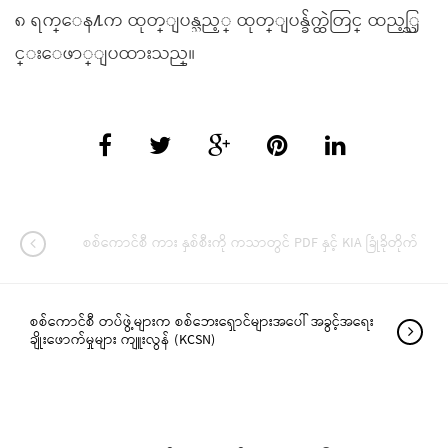
၈ ရက္ေန႔က ထုတ္ျပန္သည့္ ထုတ္ျပန္ခ်က္ထဲတြင္ ထည့္သြ
င္းေဖာ္ျပထားသည္။
စစ်ကောင်စီ ကား နှစ်စီးကို ကသာတွင် PDF နှင့် KIA ခြုံခိုတိုက်
စစ်ကောင်စီ တပ်ဖွဲ့များက စစ်ဘေးရှောင်များအပေါ် အခွင့်အရေး
ချိုးဖောက်မှုများ ကျူးလွန် (KCSN)