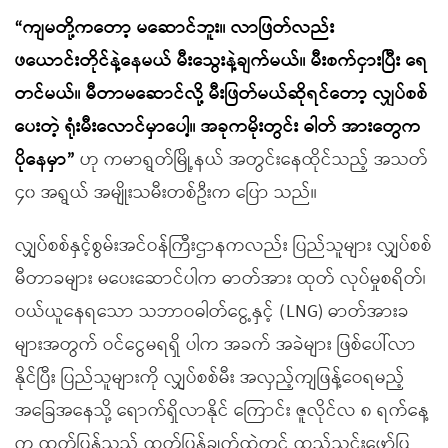
“ကျမတို့ကတော့ မဆောင်ဘူး။ လာဖြတ်လည်း
ဖယောင်းတိုင်နဲ့နေမယ် မီးသွေးနဲ့ချက်မယ်။ မီးစက်ငှားပြီး ရေ
တင်မယ်။ မီတာမဆောင်လို့ မီးဖြတ်မယ်ဆိုရင်တော့ လျှပ်စစ်
ပေးတဲ့ ရုံးမီးလောင်မှာပေါ့။ အခုကမိုးတွင်း ဓါတ် အားတွေက
ပိုနေမှာ”
ဟု ကမာရွတ်မြို့နယ် အတွင်းနေထိုင်သည့် အသတ်
၄၀ အရွယ် အမျိုးသမီးတစ်ဦးက ပြော သည်။
လျှပ်စစ်နှင့်စွမ်းအင်ဝန်ကြီးဌာနကလည်း ပြည်သူများ လျှပ်စစ်
မီတာခများ မပေးဆောင်ပါက ဓာတ်အား ထုတ် လုပ်မှုစရိတ်၊
ဝယ်ယူနေရသော သဘာဝဓါတ်ငွေ့နှင့် (LNG) ဓာတ်အားခ
များအတွက် ဝင်ငွေမရရှိ ပါက အခက် အခဲများ ဖြစ်ပေါ်လာ
နိုင်ပြီး ပြည်သူများကို လျှပ်စစ်မီး အလှည့်ကျဖြန့်ဝေရမည့်
အခြေအနေသို့ ရောက်ရှိလာနိုင် ကြောင်း ဇူလိုင်လ ၈ ရက်နေ့
က ထုတ်ပြန်သည့် ထုတ်ပြန်ချက်ထဲတွင် ထည့်သွင်းဖော်ပြ