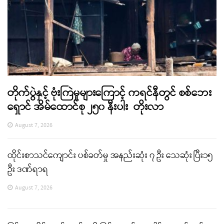
တိုက်ပွဲနှင့် ဗုံးကြဲမှုများကြောင့် ကရင်နီတွင် စစ်ဘေး
ရှောင် အိမ်ထောင်စု ၂၅၀ နီးပါး တိုးလာ
August 7, 2026
ထိုင်းစာသင်ကျောင်း ပစ်ခတ်မှု အနည်းဆုံး ၇ ဦး သေဆုံး ပြီး၁၅
ဦး ဒဏ်ရာရ
August 7, 2026