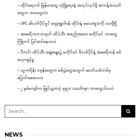
– ထိုင်းရောက် မြန်မာတွေ လုံခြုံရေးနဲ့ အလုပ်လုပ်ဖို့ အကန့်အသတ်
တွေက ဘာတွေလဲ။
– UFC ခါးပတ်ပိုင်ရှင် ဂျော့ရှူဝါဗန် ထိုင်းနဲ့ မလေးရှားကို လာဖို့ရှိ
– အမေရိကား-တရုတ် ထိပ်သီး အစည်းအဝေး မတိုင်ခင် ဘာတွေ
ကြိုတင် ပြင်ဆင်နေသလဲ
– ပီကင်း ထိပ်သီး ဆွေးနွေးပွဲ မတိုင်ခင် ဖိလစ်ပိုင်နဲ့ အမေရိကန် စစ်
လေ့ကျင့်မှု
– ယူကရိန်း ဒရုန်းတွေက စစ်ပွဲတွေအတွက် ခေတ်သစ်တစ်ခု
ပြောင်းစေမလား
– ၂ နှစ်ကျော်က မြုပ်သွားတဲ့ ရုရှား သင်္ဘောမှာ ဘာတွေပါသလဲ
NEWS