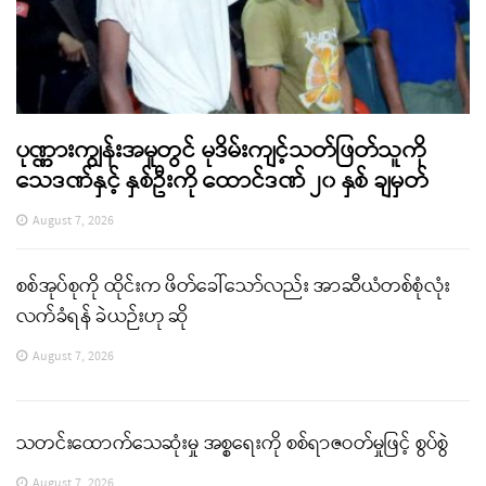
ပုဏ္ဏားကျွန်းအမှုတွင် မုဒိမ်းကျင့်သတ်ဖြတ်သူကို
သေဒဏ်နှင့် နှစ်ဦးကို ထောင်ဒဏ် ၂၀ နှစ် ချမှတ်
August 7, 2026
စစ်အုပ်စုကို ထိုင်းက ဖိတ်ခေါ်သော်လည်း အာဆီယံတစ်စုံလုံး
လက်ခံရန် ခဲယဉ်းဟု ဆို
August 7, 2026
သတင်းထောက်သေဆုံးမှု အစ္စရေးကို စစ်ရာဇဝတ်မှုဖြင့် စွပ်စွဲ
August 7, 2026