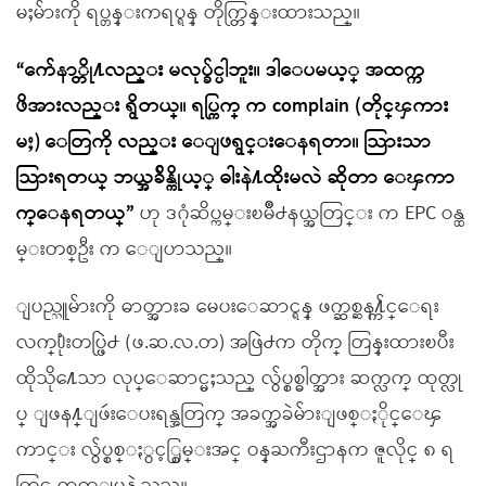
မႈမ်ားကို ရပ္တန္းကရပ္ရန္ တိုက္တြန္းထားသည္။
“က်ေနာ္တို႔လည္း မလုပ္ခ်င္ပါဘူး။ ဒါေပမယ့္ အထက္က
ဖိအားလည္း ရွိတယ္။ ရပ္ကြက္ က complain (တိုင္ၾကား
မႈ) ေတြကို လည္း ေျဖရွင္းေနရတာ။ သြားသာ
သြားရတယ္ ဘယ္အခ်ိန္ကိုယ့္ ဓါးနဲ႔ထိုးမလဲ ဆိုတာ ေၾကာ
က္ေနရတယ္”
ဟု ဒဂုံဆိပ္ကမ္းၿမိဳ႕နယ္အတြင္း က EPC ဝန္ထ
မ္းတစ္ဦး က ေျပာသည္။
ျပည္သူမ်ားကို ဓာတ္အားခ မေပးေဆာင္ရန္ ဖက္ဆစ္ဆန႔္က်င္ေရး
လက္႐ုံးတပ္ဖြဲ႕ (ဖ.ဆ.လ.တ) အဖြဲ႕က တိုက္ တြန္းထားၿပီး
ထိုသို႔ေသာ လုပ္ေဆာင္မႈသည္ လွ်ပ္စစ္ဓါတ္အား ဆက္လက္ ထုတ္လု
ပ္ ျဖန႔္ျဖဴးေပးရန္အတြက္ အခက္အခဲမ်ားျဖစ္ႏိုင္ေၾ
ကာင္း လွ်ပ္စစ္ႏွင့္စြမ္းအင္ ဝန္ႀကီးဌာနက ဇူလိုင္ ၈ ရ