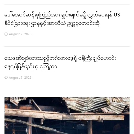
ဒေါ်အောင်ဆန်းစုကြည်အား ချွင်းချက်မရှိ လွှတ်ပေးရန် US
နိုင်ငံခြားရေး ဌာနနှင့် အာဆီယံ ဥက္ကဋ္ဌတောင်းဆို
August 7, 2026
သေဒဏ်ချခံထားသည့်ဘင်္ဂလားဒေ့ရှ် ဝန်ကြီးချုပ်ဟောင်း
နေရပ်ပြန်မည်ဟု ကြေညာ
August 7, 2026