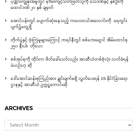
ပုဏ္ဏားကျွန်းအမှုတွင် မုဒိမ်းကျင့်သတ်ဖြတ်သူကို သေဒဏ်နှင့် နှစ်ဦးကို
ထောင်ဒဏ် ၂၀ နှစ် ချမှတ်
အောင်ပန်းတွင် ပျောက်ဆုံးနေသည့် ကလေးငယ်အလောင်းကို ရေတွင်း
ပျက်၌တွေ့ရှိ
တိုက်ပွဲနှင့် ဗုံးကြဲမှုများကြောင့် ကရင်နီတွင် စစ်ဘေးရှောင် အိမ်ထောင်စု
၂၅၀ နီးပါး တိုးလာ
စစ်အုပ်စုကို ထိုင်းက ဖိတ်ခေါ်သော်လည်း အာဆီယံတစ်စုံလုံး လက်ခံရန်
ခဲယဉ်းဟု ဆို
ဒေါ်အောင်ဆန်းစုကြည်အား ချွင်းချက်မရှိ လွှတ်ပေးရန် US နိုင်ငံခြားရေး
ဌာနနှင့် အာဆီယံ ဥက္ကဋ္ဌတောင်းဆို
ARCHIVES