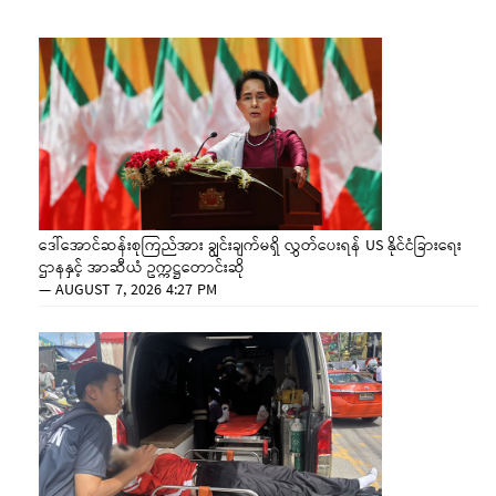
ဒေါ်အောင်ဆန်းစုကြည်အား ချွင်းချက်မရှိ လွှတ်ပေးရန် US နိုင်ငံခြားရေး
ဌာနနှင့် အာဆီယံ ဥက္ကဋ္ဌတောင်းဆို
—
AUGUST 7, 2026 4:27 PM