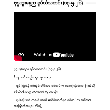
ဗုဒ္ဓဟူးနေ့ည ရုပ်သံသတင်း (၁၃-၅-၂၆)
ဗုဒ္ဓဟူးနေ့ည ရုပ်သံသတင်း (၁၃-၅-၂၆)
ဒီနေ့ အစီအစဉ်တွေထဲမှာတော့…..
– ချင်းပြည်နဲ့ စစ်ကိုင်းတိုင်းမှာ စစ်တပ်က လေကြောင်းက ဗုံးကြဲလို့
စစ်သုံ့ပန်းတွေ အပါအဝင် လူသေဆုံး
– ရှမ်းမြောက်-ကချင် အစပ် မဘိမ်းဘက်မှာ စစ်တပ်က အင်အား
အမြောက်အများ တိုးချဲ့