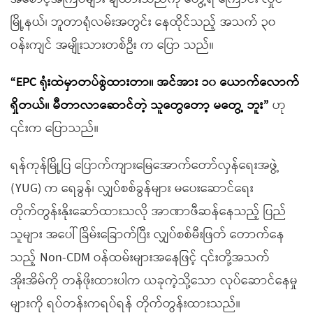
မြို့နယ်၊ ဘူတာရုံလမ်းအတွင်း နေထိုင်သည့် အသက် ၃၀
ဝန်းကျင် အမျိုးသားတစ်ဦး က ပြော သည်။
“EPC ရုံးထဲမှာတပ်စွဲထားတာ။ အင်အား ၁၀ ယောက်လောက်
ရှိတယ်။ မီတာလာဆောင်တဲ့ သူတွေတော့ မတွေ့ ဘူး”
ဟု
၎င်းက ပြောသည်။
ရန်ကုန်မြို့ပြ ပြောက်ကျားမြေအောက်တော်လှန်ရေးအဖွဲ့
(YUG) က ရေခွန်၊ လျှပ်စစ်ခွန်များ မပေးဆောင်ရေး
တိုက်တွန်းနိုးဆော်ထားသလို အာဏာဖီဆန်နေသည့် ပြည်
သူများ အပေါ် ခြိမ်းခြောက်ပြီး လျှပ်စစ်မီးဖြတ် တောက်နေ
သည့် Non-CDM ဝန်ထမ်းများအနေဖြင့် ၎င်းတို့အသက်
အိုးအိမ်ကို တန်ဖိုးထားပါက ယခုကဲ့သို့သော လုပ်ဆောင်နေမှု
များကို ရပ်တန်းကရပ်ရန် တိုက်တွန်းထားသည်။