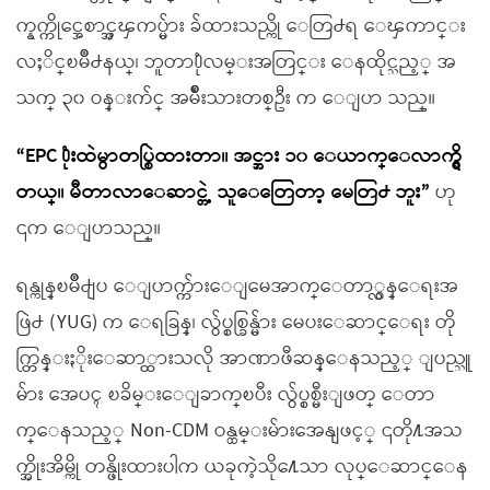
က္နက္ကိုင္အေစာင့္အၾကပ္မ်ား ခ်ထားသည္ကို ေတြ႕ရ ေၾကာင္း
လႈိင္ၿမိဳ႕နယ္၊ ဘူတာ႐ုံလမ္းအတြင္း ေနထိုင္သည့္ အ
သက္ ၃၀ ဝန္းက်င္ အမ်ိဳးသားတစ္ဦး က ေျပာ သည္။
“EPC ႐ုံးထဲမွာတပ္စြဲထားတာ။ အင္အား ၁၀ ေယာက္ေလာက္ရွိ
တယ္။ မီတာလာေဆာင္တဲ့ သူေတြေတာ့ မေတြ႕ ဘူး”
ဟု
၎က ေျပာသည္။
ရန္ကုန္ၿမိဳ႕ျပ ေျပာက္က်ားေျမေအာက္ေတာ္လွန္ေရးအ
ဖြဲ႕ (YUG) က ေရခြန္၊ လွ်ပ္စစ္ခြန္မ်ား မေပးေဆာင္ေရး တို
က္တြန္းႏိုးေဆာ္ထားသလို အာဏာဖီဆန္ေနသည့္ ျပည္သူ
မ်ား အေပၚ ၿခိမ္းေျခာက္ၿပီး လွ်ပ္စစ္မီးျဖတ္ ေတာ
က္ေနသည့္ Non-CDM ဝန္ထမ္းမ်ားအေနျဖင့္ ၎တို႔အသ
က္အိုးအိမ္ကို တန္ဖိုးထားပါက ယခုကဲ့သို႔ေသာ လုပ္ေဆာင္ေန