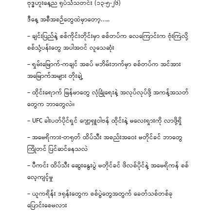
ဗုဒ္ဓဟူးနေ့ည ရုပ်သံသတင်း (၁၃-၅-၂၆)
ဒီနေ့ အစီအစဉ်တွေထဲမှာတော့…..
– ချင်းပြည်နဲ့ စစ်ကိုင်းတိုင်းမှာ စစ်တပ်က လေကြောင်းက ဗုံးကြဲလို့
စစ်သုံ့ပန်းတွေ အပါအဝင် လူသေဆုံး
– ရှမ်းမြောက်-ကချင် အစပ် မဘိမ်းဘက်မှာ စစ်တပ်က အင်အား
အမြောက်အများ တိုးချဲ့
– ထိုင်းရောက် မြန်မာတွေ လုံခြုံရေးနဲ့ အလုပ်လုပ်ဖို့ အကန့်အသတ်
တွေက ဘာတွေလဲ။
– UFC ခါးပတ်ပိုင်ရှင် ဂျော့ရှူဝါဗန် ထိုင်းနဲ့ မလေးရှားကို လာဖို့ရှိ
– အမေရိကား-တရုတ် ထိပ်သီး အစည်းအဝေး မတိုင်ခင် ဘာတွေ
ကြိုတင် ပြင်ဆင်နေသလဲ
– ပီကင်း ထိပ်သီး ဆွေးနွေးပွဲ မတိုင်ခင် ဖိလစ်ပိုင်နဲ့ အမေရိကန် စစ်
လေ့ကျင့်မှု
– ယူကရိန်း ဒရုန်းတွေက စစ်ပွဲတွေအတွက် ခေတ်သစ်တစ်ခု
ပြောင်းစေမလား