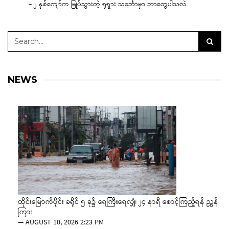
– ၂ နှစ်ကျော်က မြုပ်သွားတဲ့ ရုရှား သင်္ဘောမှာ ဘာတွေပါသလဲ
NEWS
ထိုင်းမြောက်ပိုင်း ခရိုင် ၅ ခု၌ ရေကြီးရေလျှံ၊ ၂၄ နာရီ စောင့်ကြည့်ရန် ညွှန်
ကြား
—
AUGUST 10, 2026 2:23 PM