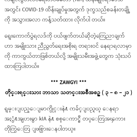
အတွင်း COVID-19 ထိန်းချုပ်မှုအတွက် ဒုက္ခသည်စခန်းတချို့
ကို အသွားအလာ ကန့်သတ်ထား လိုက်ပါ တယ်။
ရွေးကောက်ပွဲရလဒ်ကို ပယ်ဖျက်တယ်ဆိုတဲ့ကြေညာချက်
ဟာ အမျိုးသား ညီညွတ်ရေးအစိုးရ တရားဝင် နေရာရလာမှာ
ကို ကာကွယ်တာဖြစ်တယ်လို့ အမျိုးသမီးအဖွဲ့တွေက သုံးသပ်
ထားကြပါတယ်။
*** ZAWGYI ***
တိုင္းရင္းသား ဘာသာ သတင္းအစီအစဥ္ ( ၃ – ၈ – ၂၁ )
ရွမ္းျပည္ေျမာက္ပိုင္းနဲ႔ ကခ်င္ျပည္နယ္ ေနရာ
အႏွံ႔အျပားမွာ kIA နဲ႔ စစ္ေကာင္စီ တပ္ေတြအၾကား
တိုက္ပြဲေတြ ျဖစ္ပြားေနပါတယ္။