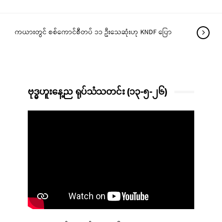
ကယားတွင် စစ်ကောင်စီတပ် ၁၁ ဦးသေဆုံးဟု KNDF ပြော
ဗုဒ္ဓဟူးနေ့ည ရုပ်သံသတင်း (၁၃-၅-၂၆)