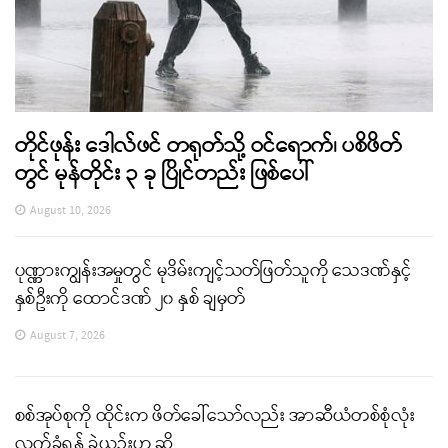
တိုင်ဖုန်း ဒေါလ်ဖင် တရုတ်သို့ ဝင်ရောက်၊ ပစိဖိတ်
တွင် မုန်တိုင်း ၃ ခု ပြိုင်တည်း ဖြစ်ပေါ်
August 10, 2026
ပုဏ္ဏားကျွန်းအမှုတွင် မုဒိမ်းကျင့်သတ်ဖြတ်သူကို သေဒဏ်နှင့်
နှစ်ဦးကို ထောင်ဒဏ် ၂၀ နှစ် ချမှတ်
August 7, 2026
စစ်အုပ်စုကို ထိုင်းက ဖိတ်ခေါ်သော်လည်း အာဆီယံတစ်စုံလုံး
လက်ခံရန် ခဲယဉ်းဟု ဆို