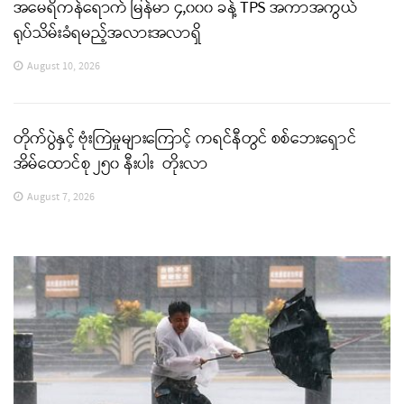
အမေရိကန်ရောက် မြန်မာ ၄,၀၀၀ ခန့် TPS အကာအကွယ်
ရုပ်သိမ်းခံရမည့်အလားအလာရှိ
August 10, 2026
တိုက်ပွဲနှင့် ဗုံးကြဲမှုများကြောင့် ကရင်နီတွင် စစ်ဘေးရှောင်
အိမ်ထောင်စု ၂၅၀ နီးပါး တိုးလာ
August 7, 2026