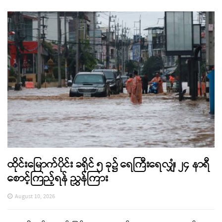
ထိုင်းမြောက်ပိုင်း ခရိုင် ၅ ခု၌ ရေကြီးရေလျှံ၊ ၂၄ နာရီ
စောင့်ကြည့်ရန် ညွှန်ကြား
August 10, 2026