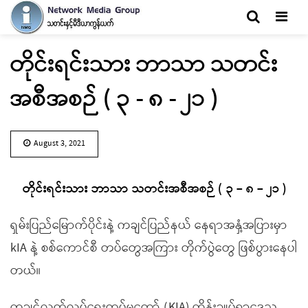
Men
တိုင်းရင်းသား ဘာသာ သတင်း
အစီအစဉ် ( ၃ - ၈ - ၂၁ )
August 3, 2021
တိုင်းရင်းသား ဘာသာ သတင်းအစီအစဉ် ( ၃ – ၈ – ၂၁ )
ရှမ်းပြည်မြောက်ပိုင်းနဲ့ ကချင်ပြည်နယ် နေရာအနှံ့အပြားမှာ
kIA နဲ့ စစ်ကောင်စီ တပ်တွေအကြား တိုက်ပွဲတွေ ဖြစ်ပွားနေပါ
တယ်။
ကချင်လွတ်လပ်ရေးတပ်မတော် (KIA) ထိန်းချုပ်ရာဒေသ