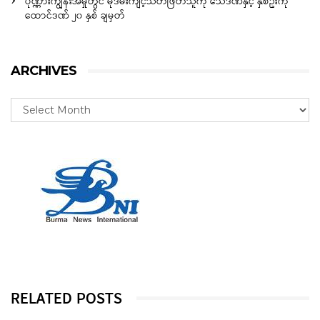
ပုဏ္ဏားကျွန်းအမှုတွင် မုဒိမ်းကျင့်သတ်ဖြတ်သူကို သေဒဏ်နှင့် နှစ်ဦးကို
ထောင်ဒဏ် ၂၀ နှစ် ချမှတ်
ARCHIVES
RELATED POSTS