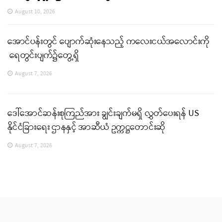
August 10, 2026
အောင်ပန်းတွင် ပျောက်ဆုံးနေသည့် ကလေးငယ်အလောင်းကို
ရေတွင်းပျက်၌တွေ့ရှိ
August 7, 2026
ဒေါ်အောင်ဆန်းစုကြည်အား ချွင်းချက်မရှိ လွှတ်ပေးရန် US
နိုင်ငံခြားရေး ဌာနနှင့် အာဆီယံ ဥက္ကဋ္ဌတောင်းဆို
August 7, 2026