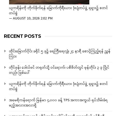
ယူကရိန်းကို တိုက်ခိုက်ရန် မြောက်ကိုရီးယား ဒုံးပျံတပ်ဖွဲ့ ရုရှား၌ စတင်
တပ်စွဲ
—
AUGUST 10, 2026 2:02 PM
RECENT POSTS
ထိုင်းမြောက်ပိုင်း ခရိုင် ၅ ခု၌ ရေကြီးရေလျှံ၊ ၂၄ နာရီ စောင့်ကြည့်ရန် ညွှန်
ကြား
တိုင်ဖုန်း ဒေါလ်ဖင် တရုတ်သို့ ဝင်ရောက်၊ ပစိဖိတ်တွင် မုန်တိုင်း ၃ ခု ပြိုင်
တည်း ဖြစ်ပေါ်
ယူကရိန်းကို တိုက်ခိုက်ရန် မြောက်ကိုရီးယား ဒုံးပျံတပ်ဖွဲ့ ရုရှား၌ စတင်
တပ်စွဲ
အမေရိကန်ရောက် မြန်မာ ၄,၀၀၀ ခန့် TPS အကာအကွယ် ရုပ်သိမ်းခံရ
မည့်အလားအလာရှိ