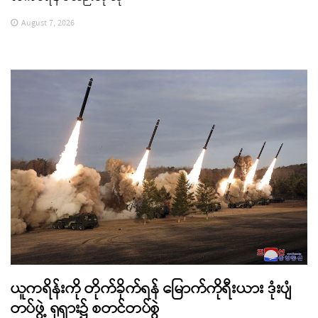
August 7, 2026
ယူကရိန်းကို တိုက်ခိုက်ရန် မြောက်ကိုရီးယား ဒုံးပျံ
တပ်ဖွဲ့ ရုရှား၌ စတင်တပ်စွဲ