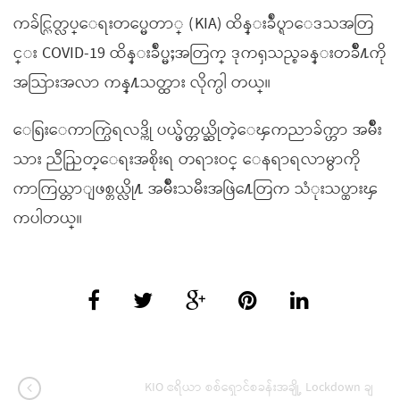
ကခ်င္လြတ္လပ္ေရးတပ္မေတာ္ (KIA) ထိန္းခ်ဳပ္ရာေဒသအတြ
င္း COVID-19 ထိန္းခ်ဳပ္မႈအတြက္ ဒုကၡသည္စခန္းတခ်ဳိ႔ကို
အသြားအလာ ကန္႔သတ္ထား လိုက္ပါ တယ္။
ေရြးေကာက္ပြဲရလဒ္ကို ပယ္ဖ်က္တယ္ဆိုတဲ့ေၾကညာခ်က္ဟာ အမ်ဳိး
သား ညီညြတ္ေရးအစိုးရ တရားဝင္ ေနရာရလာမွာကို
ကာကြယ္တာျဖစ္တယ္လို႔ အမ်ဳိးသမီးအဖြဲ႔ေတြက သံုးသပ္ထားၾ
ကပါတယ္။
KIO ဧရိယာ စစ်ရှောင်စခန်းအချို့ Lockdown ချ