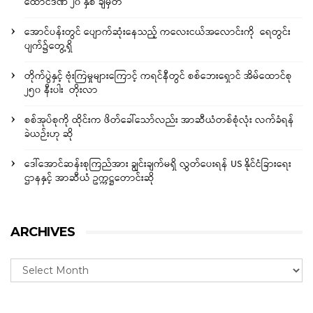
ထောင်ဒဏ် ၂၀ နှစ် ချမှတ်
အောင်ပန်းတွင် ပျောက်ဆုံးနေသည့် ကလေးငယ်အလောင်းကို ရေတွင်း
ပျက်၌တွေ့ရှိ
တိုက်ပွဲနှင့် ဗုံးကြဲမှုများကြောင့် ကရင်နီတွင် စစ်ဘေးရှောင် အိမ်ထောင်စု
၂၅၀ နီးပါး တိုးလာ
စစ်အုပ်စုကို ထိုင်းက ဖိတ်ခေါ်သော်လည်း အာဆီယံတစ်စုံလုံး လက်ခံရန်
ခဲယဉ်းဟု ဆို
ဒေါ်အောင်ဆန်းစုကြည်အား ချွင်းချက်မရှိ လွှတ်ပေးရန် US နိုင်ငံခြားရေး
ဌာနနှင့် အာဆီယံ ဥက္ကဋ္ဌတောင်းဆို
ARCHIVES