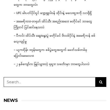
တွေက ဘာတွေလဲ။
– UFC ခါးပတ်ပိုင်ရှင် ဂျော့ရှူဝါဗန် ထိုင်းနဲ့ မလေးရှားကို လာဖို့ရှိ
– အမေရိကား-တရုတ် ထိပ်သီး အစည်းအဝေး မတိုင်ခင် ဘာတွေ
ကြိုတင် ပြင်ဆင်နေသလဲ
– ပီကင်း ထိပ်သီး ဆွေးနွေးပွဲ မတိုင်ခင် ဖိလစ်ပိုင်နဲ့ အမေရိကန် စစ်
လေ့ကျင့်မှု
– ယူကရိန်း ဒရုန်းတွေက စစ်ပွဲတွေအတွက် ခေတ်သစ်တစ်ခု
ပြောင်းစေမလား
– ၂ နှစ်ကျော်က မြုပ်သွားတဲ့ ရုရှား သင်္ဘောမှာ ဘာတွေပါသလဲ
NEWS