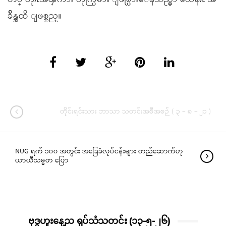
ခ်ိန္အထိ ျဖစ္သည္။
တိုင်းရင်းသား ဘာသာ သတင်းအစီအစဉ် ( ၃ – ၈ – ၂၁ )
NUG ရက် ၁၀၀ အတွင်း အခြေခံလုပ်ငန်းများ တည်ဆောက်ဟု
ယာယီသမ္မတ ပြော
ဗုဒ္ဓဟူးနေ့ည ရုပ်သံသတင်း (၁၃-၅-၂၆)