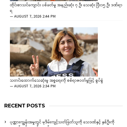
ထိုင်းစာသင်ကျောင်း ပစ်ခတ်မှု အနည်းဆုံး ၇ ဦး သေဆုံး ပြီး၁၅ ဦး ဒဏ်ရာ
ရ
—
AUGUST 7, 2026 2:44 PM
သတင်းထောက်သေဆုံးမှု အစ္စရေးကို စစ်ရာဇဝတ်မှုဖြင့် စွပ်စွဲ
—
AUGUST 7, 2026 2:34 PM
RECENT POSTS
ပုဏ္ဏားကျွန်းအမှုတွင် မုဒိမ်းကျင့်သတ်ဖြတ်သူကို သေဒဏ်နှင့် နှစ်ဦးကို