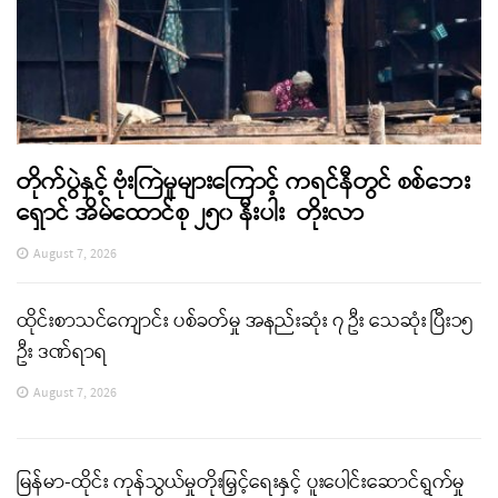
တိုက်ပွဲနှင့် ဗုံးကြဲမှုများကြောင့် ကရင်နီတွင် စစ်ဘေး
ရှောင် အိမ်ထောင်စု ၂၅၀ နီးပါး တိုးလာ
August 7, 2026
ထိုင်းစာသင်ကျောင်း ပစ်ခတ်မှု အနည်းဆုံး ၇ ဦး သေဆုံး ပြီး၁၅
ဦး ဒဏ်ရာရ
August 7, 2026
မြန်မာ-ထိုင်း ကုန်သွယ်မှုတိုးမြှင့်ရေးနှင့် ပူးပေါင်းဆောင်ရွက်မှု