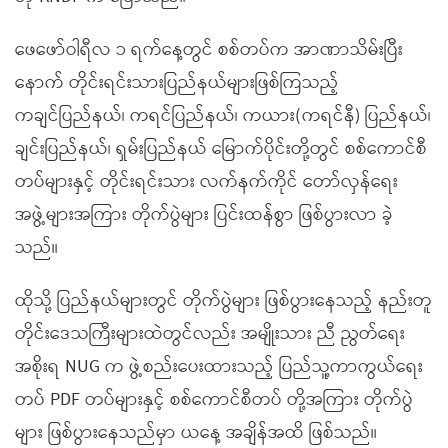
ဖေဖော်ဝါရီလ ၁ ရက်နေ့တွင် စစ်တပ်က အာဏာသိမ်းပြီး
နောက် တိုင်းရင်းသားပြည်နယ်များဖြစ်ကြသည့်
ကချင်ပြည်နယ်၊ ကရင်ပြည်နယ်၊ ကယား(ကရင်နီ) ပြည်နယ်၊
ချင်းပြည်နယ်၊ ရှမ်းပြည်နယ် မြောက်ပိုင်းတို့တွင် စစ်ကောင်စီ
တပ်များနှင့် တိုင်းရင်းသား လက်နက်ကိုင် တော်လှန်ရေး
အဖွဲ့များအကြား တိုက်ပွဲများ ပြင်းထန်စွာ ဖြစ်ပွားလာ ခဲ့
သည်။
ထိုသို့ ပြည်နယ်များတွင် တိုက်ပွဲများ ဖြစ်ပွားနေသည့် နည်းတူ
တိုင်းဒေသကြီးများထဲတွင်လည်း အမျိုးသား ညီ ညွတ်ရေး
အစိုးရ NUG က ဖွဲ့စည်းပေးထားသည့် ပြည်သူ့ကာကွယ်ရေး
တပ် PDF တပ်များနှင့် စစ်ကောင်စီတပ် တို့အကြား တိုက်ပွဲ
များ ဖြစ်ပွားနေသည်မှာ ယနေ့ အချိန်အထိ ဖြစ်သည်။