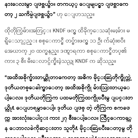
နားေလးမွာ ျဖစ္တယ္ဗ်ာ။ တကယ့္ ေျမျပင္မွာ ျဖစ္တာကေ
တာ့ ၂ ႀကိမ္ပဲျဖစ္တယ္ဗ်ာ”
ဟု ေျပာသည္။
ထိုတိုက္ပြဲမ်ားအတြင္း KNDF ဖက္မွ ထိခိုက္ေသဆုံးမႈမ်ား မ
ရွိေသာ္လည္း စစ္ေကာင္စီ တပ္မ်ားဖက္မွ ၁၁ ဦး က်ဆုံးၿပီး
အေယာက္ ၂၀ ထက္မနည္း ဒဏ္ရာရကာ စစ္ေကာင္စီတပ္၏
ကား ၃ စီး မီးေလာင္ပ်က္စီးခဲ့သည္ဟု KNDF က ဆိုသည္။
“အထိအခိုက္မ်ားတယ္ဆိုတာကေတာ့ အဓိက မိုင္းဆြဲတိုက္ခိုက္တဲ့
ဒုတိယတစ္ေခါက္မွာေတာ့ အထိအခိုက္ပို မ်ားသြားတယ္ေ
ပါ့ေလ။ ဒုတိယတိုက္ပြဲက ပထမတိုက္ပြဲထက္ပိုၿပီးမွ ျပင္းတ
ယ္လို႔ ေျပာရမွာေပါ့။ ဒုတိယ ျဖစ္ တဲ့ တိုက္ပြဲက စကခဖ
က္က အားလုံးေပါင္း ကား ၂၇ စီးေပါ့ေလ။ လြိဳင္ေကာ္ကေ
န ေဘာလခဲကိုဆင္းတာ သူတို႔ မိုင္းဆြဲၿပီးေတာ့မွ တို