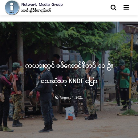
Men
ကယားတွင် စစ်ကောင်စီတပ် ၁၁ ဦး
သေဆုံးဟု KNDF ပြော
August 4, 2021