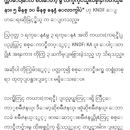
က္တာေပါ့ေလ ၿပီးေတာ့ မွ လက္နက္ငယ္နဲ႔ပစ္ၾကတယ္ေ
နာ။ ၅ မိနစ္ ၁၀ မိနစ္ ခန႔္ ေလာက္ပါပဲ”
ဟု KNDF ေျ
ပာေရးဆိုခြင့္ရွိသူ က ေျပာသည္။
ဩဂုတ္လ ၁ ရက္ေန႔မွ ၃ ရက္ေန႔ အထိ ကယား(ကရင္နီ) ျ
ပည္နယ္တြင္ စစ္ေကာင္စီတပ္ႏွင့္ KNDF၊ KA ပူး ေပါင္းတ
ပ္တို႔ အၾကား တိုက္ပြဲ ၃ ႀကိမ္ျဖစ္ပြားခဲ့သည္ ဟု သိရသည္။
အဆိုပါ တိုက္ပြဲမ်ားႏွင့္ ပတ္သက္၍ စစ္ေကာင္စီဖက္မွ တစ္စုံတစ္
ရာ ထုတ္ျပန္ထားျခင္း မရွိေသးေပ။
လက္ရွိတြင္ ကယား(ကရင္နီ) ျပည္နယ္အတြင္းရွိ လြိဳင္ေ
ကာ္ၿမိဳ႕နယ္၊ ဒီေမာ့ဆိုၿမိဳ႕နယ္၊ ဖ႐ူဆိုၿမိဳ႕နယ္၊ ေဘာ
လခဲ ၿမိဳ႕နယ္ႏွင့္ ဖားေဆာင္းၿမိဳ႕နယ္တို႔တြင္ စစ္ေ
ကာင္စီတပ္မ်ားမွ ထိုးစစ္ဆင္လ်က္ ရွိသည့္အျပင္ တပ္အင္အားမ်ား ျဖည့္တ