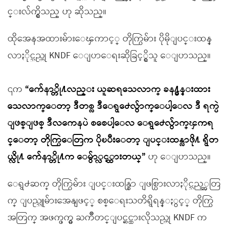
င္းလ်က္ရွိသည္ ဟု ဆိုသည္။
ထိုအေနအထားမ်ားေၾကာင့္ တိုက္ပြဲမ်ား ပိုမိုျပင္းထန္
လာႏိုင္သည္ဟု KNDF ေျပာေရးဆိုခြင့္ရွိသူ ေျပာသည္။
၎က
“က်ေနာ္တို႔လည္း ယူဆရသေလာက္ ခန႔္မွန္းထား
သေလာက္ေတာ့ ဒီတစ္လ ဒီေရွ႕ေလွ်ာက္ေပါ့ေလ ဒီ ရက္ပဲ
ျဖစ္ျဖစ္ ဒီလကေနပဲ စစေပါ့ေလ ေရွ႕ေလွ်ာက္ၾကရ
င္ေတာ့ တိုက္ပြဲေတြက ပိုၿပီးေတာ့ ျပင္းထန္လာဖို႔ ရွိတ
ယ္လို႔ က်ေနာ္တို႔က ေမွ်ာ္လင့္ထားတယ္”
ဟု ေျပာသည္။
ေရွ႕ဆက္ တိုက္ပြဲမ်ား ျပင္းထန္စြာ ျဖစ္ပြားလာႏိုင္သည့္အတြ
က္ ျပည္သူမ်ားအေနျဖင့္ စစ္ေရးသတိရွိရန္ႏွင့္ တိုက္ပြဲ
အတြက္ အဖက္ဖက္မွ ႀကိဳတင္ျပင္ဆင္ထားလိုသည္ဟု KNDF က