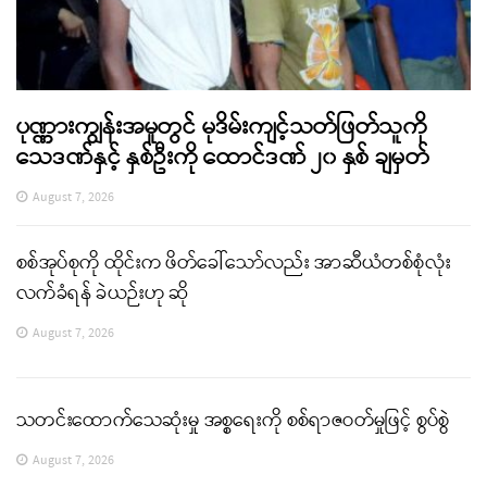
ပုဏ္ဏားကျွန်းအမှုတွင် မုဒိမ်းကျင့်သတ်ဖြတ်သူကို
သေဒဏ်နှင့် နှစ်ဦးကို ထောင်ဒဏ် ၂၀ နှစ် ချမှတ်
August 7, 2026
စစ်အုပ်စုကို ထိုင်းက ဖိတ်ခေါ်သော်လည်း အာဆီယံတစ်စုံလုံး
လက်ခံရန် ခဲယဉ်းဟု ဆို
August 7, 2026
သတင်းထောက်သေဆုံးမှု အစ္စရေးကို စစ်ရာဇဝတ်မှုဖြင့် စွပ်စွဲ
August 7, 2026