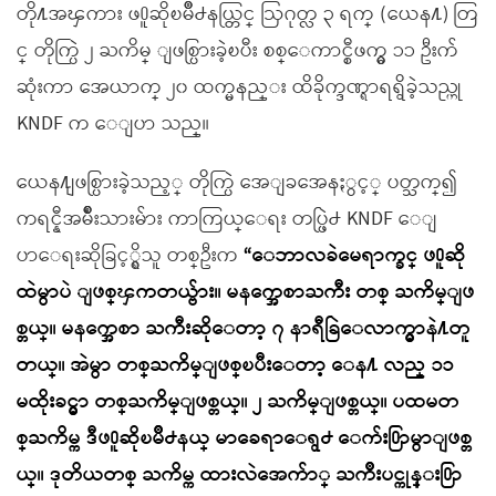
တို႔အၾကား ဖ႐ူဆိုၿမိဳ႕နယ္တြင္ ဩဂုတ္လ ၃ ရက္ (ယေန႔) တြ
င္ တိုက္ပြဲ ၂ ႀကိမ္ ျဖစ္ပြားခဲ့ၿပီး စစ္ေကာင္စီဖက္မွ ၁၁ ဦးက်
ဆုံးကာ အေယာက္ ၂၀ ထက္မနည္း ထိခိုက္ဒဏ္ရာရရွိခဲ့သည္ဟု
KNDF က ေျပာ သည္။
ယေန႔ျဖစ္ပြားခဲ့သည့္ တိုက္ပြဲ အေျခအေနႏွင့္ ပတ္သက္၍
ကရင္နီအမ်ိဳးသားမ်ား ကာကြယ္ေရး တပ္ဖြဲ႕ KNDF ေျ
ပာေရးဆိုခြင့္ရွိသူ တစ္ဦးက
“ေဘာလခဲမေရာက္ခင္ ဖ႐ူဆို
ထဲမွာပဲ ျဖစ္ၾကတယ္ဗ်ား။ မနက္အေစာႀကီး တစ္ ႀကိမ္ျဖ
စ္တယ္။ မနက္အေစာ ႀကီးဆိုေတာ့ ၇ နာရီခြဲေလာက္မွာနဲ႔တူ
တယ္။ အဲမွာ တစ္ႀကိမ္ျဖစ္ၿပီးေတာ့ ေန႔ လည္ ၁၁
မထိုးခင္မွာ တစ္ႀကိမ္ျဖစ္တယ္။ ၂ ႀကိမ္ျဖစ္တယ္။ ပထမတ
စ္ႀကိမ္က ဒီဖ႐ူဆိုၿမိဳ႕နယ္ မာခေရာေရွ႕ ေက်း႐ြာမွာျဖစ္တ
ယ္။ ဒုတိယတစ္ ႀကိမ္က ထားလဲအေက်ာ္ ႀကိဳးပင္ကုန္း႐ြာ