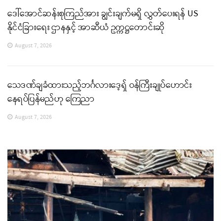
ဒေါ်အောင်ဆန်းစုကြည်အား ချွင်းချက်မရှိ လွှတ်ပေးရန် US
နိုင်ငံခြားရေး ဌာနနှင့် အာဆီယံ ဥက္ကဋ္ဌတောင်းဆို
August 7, 2026
သေဒဏ်ချခံထားသည့်ဘင်္ဂလားဒေ့ရှ် ဝန်ကြီးချုပ်ဟောင်း
နေရပ်ပြန်မည်ဟု ကြေညာ
August 7, 2026