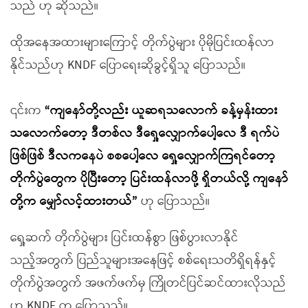
သည် ဟု ဆိုသည်။
ထိုအနေအထားများကြောင့် တိုက်ပွဲများ ပိုမိုပြင်းထန်လာ
နိုင်သည်ဟု KNDF ပြောရေးဆိုခွင့်ရှိသူ ပြောသည်။
၎င်းက
“ကျနော်တို့လည်း ယူဆရသလောက် ခန့်မှန်းထား
သလောက်တော့ ဒီတစ်လ ဒီရှေ့လျှောက်ပေါ့လေ ဒီ ရက်ပဲ
ဖြစ်ဖြစ် ဒီလကနေပဲ စစပေါ့လေ ရှေ့လျှောက်ကြရင်တော့
တိုက်ပွဲတွေက ပိုပြီးတော့ ပြင်းထန်လာဖို့ ရှိတယ်လို့ ကျနော်
တို့က မျှော်လင့်ထားတယ်”
ဟု ပြောသည်။
ရှေ့ဆက် တိုက်ပွဲများ ပြင်းထန်စွာ ဖြစ်ပွားလာနိုင်
သည့်အတွက် ပြည်သူများအနေဖြင့် စစ်ရေးသတိရှိရန်နှင့်
တိုက်ပွဲအတွက် အဖက်ဖက်မှ ကြိုတင်ပြင်ဆင်ထားလိုသည်
ဟု KNDF က ပြောသည်။