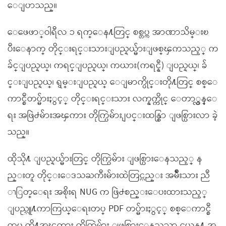
ေျပာသည္။
ေဖေဖာ္ဝါရီလ ၁ ရက္ေန႔တြင္ စစ္တပ္က အာဏာသိမ္းၿ
ပီးေနာက္ တိုင္းရင္းသားျပည္နယ္မ်ားျဖစ္ၾကသည့္ က
ခ်င္ျပည္နယ္၊ ကရင္ျပည္နယ္၊ ကယား(ကရင္နီ) ျပည္နယ္၊ ခ်
င္းျပည္နယ္၊ ရွမ္းျပည္နယ္ ေျမာက္ပိုင္းတို႔တြင္ စစ္ေ
ကာင္စီတပ္မ်ားႏွင့္ တိုင္းရင္းသား လက္နက္ကိုင္ ေတာ္လွန္ေ
ရး အဖြဲ႕မ်ားအၾကား တိုက္ပြဲမ်ား ျပင္းထန္စြာ ျဖစ္ပြားလာ ခဲ့
သည္။
ထိုသို႔ ျပည္နယ္မ်ားတြင္ တိုက္ပြဲမ်ား ျဖစ္ပြားေနသည့္ န
ည္းတူ တိုင္းေဒသႀကီးမ်ားထဲတြင္လည္း အမ်ိဳးသား ညီ
ၫြတ္ေရး အစိုးရ NUG က ဖြဲ႕စည္းေပးထားသည့္
ျပည္သူ႔ကာကြယ္ေရးတပ္ PDF တပ္မ်ားႏွင့္ စစ္ေကာင္စီ
တပ္ တို႔အၾကား တိုက္ပြဲမ်ား ျဖစ္ပြားေနသည္မွာ ယေန႔ အ