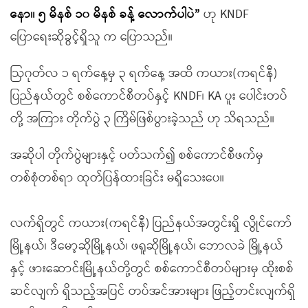
နော။ ၅ မိနစ် ၁၀ မိနစ် ခန့် လောက်ပါပဲ”
ဟု KNDF
ပြောရေးဆိုခွင့်ရှိသူ က ပြောသည်။
ဩဂုတ်လ ၁ ရက်နေ့မှ ၃ ရက်နေ့ အထိ ကယား(ကရင်နီ)
ပြည်နယ်တွင် စစ်ကောင်စီတပ်နှင့် KNDF၊ KA ပူး ပေါင်းတပ်
တို့ အကြား တိုက်ပွဲ ၃ ကြိမ်ဖြစ်ပွားခဲ့သည် ဟု သိရသည်။
အဆိုပါ တိုက်ပွဲများနှင့် ပတ်သက်၍ စစ်ကောင်စီဖက်မှ
တစ်စုံတစ်ရာ ထုတ်ပြန်ထားခြင်း မရှိသေးပေ။
လက်ရှိတွင် ကယား(ကရင်နီ) ပြည်နယ်အတွင်းရှိ လွိုင်ကော်
မြို့နယ်၊ ဒီမော့ဆိုမြို့နယ်၊ ဖရူဆိုမြို့နယ်၊ ဘောလခဲ မြို့နယ်
နှင့် ဖားဆောင်းမြို့နယ်တို့တွင် စစ်ကောင်စီတပ်များမှ ထိုးစစ်
ဆင်လျက် ရှိသည့်အပြင် တပ်အင်အားများ ဖြည့်တင်းလျက်ရှိ