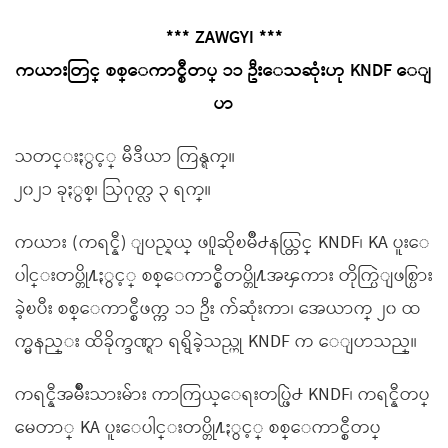
*** ZAWGYI ***
ကယားတြင္ စစ္ေကာင္စီတပ္ ၁၁ ဦးေသဆုံးဟု KNDF ေျ
ပာ
သတင္းႏွင့္ မီဒီယာ ကြန္ရက္။
၂၀၂၁ ခုႏွစ္၊ ဩဂုတ္လ ၃ ရက္။
ကယား (ကရင္နီ) ျပည္နယ္ ဖ႐ူဆိုၿမိဳ႕နယ္တြင္ KNDF၊ KA ပူးေ
ပါင္းတပ္တို႔ႏွင့္ စစ္ေကာင္စီတပ္တို႔အၾကား တိုက္ပြဲျဖစ္ပြား
ခဲ့ၿပီး စစ္ေကာင္စီဖက္က ၁၁ ဦး က်ဆုံးကာ၊ အေယာက္ ၂၀ ထ
က္မနည္း ထိခိုက္ဒဏ္ရာ ရရွိခဲ့သည္ဟု KNDF က ေျပာသည္။
ကရင္နီအမ်ိဳးသားမ်ား ကာကြယ္ေရးတပ္ဖြဲ႕ KNDF၊ ကရင္နီတပ္
မေတာ္ KA ပူးေပါင္းတပ္တို႔ႏွင့္ စစ္ေကာင္စီတပ္