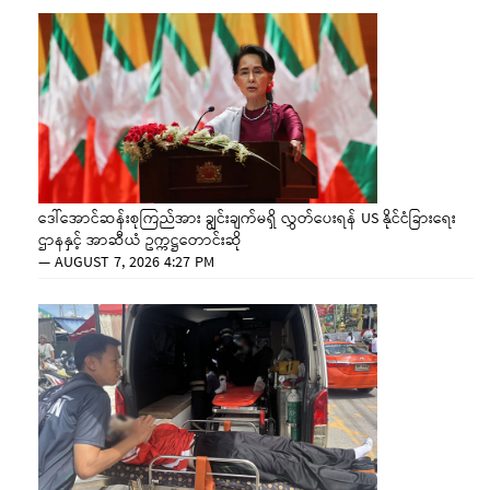
ဒေါ်အောင်ဆန်းစုကြည်အား ချွင်းချက်မရှိ လွှတ်ပေးရန် US နိုင်ငံခြားရေး
ဌာနနှင့် အာဆီယံ ဥက္ကဋ္ဌတောင်းဆို
—
AUGUST 7, 2026 4:27 PM