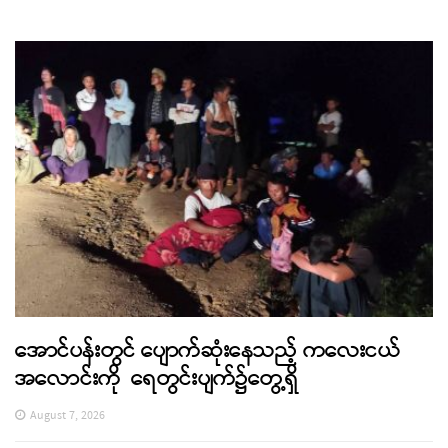
အောင်ပန်းတွင် ပျောက်ဆုံးနေသည့် ကလေးငယ်
အလောင်းကို ရေတွင်းပျက်၌တွေ့ရှိ
August 7, 2026