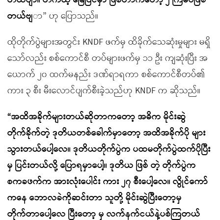
တယ်ဗျာ။ တကယ့် မြေပြင်မှာ ဖြစ်တာကတော့ ၂ ကြိမ်ပဲဖြစ်
တယ်ဗျ
ာ” ဟု ပြောသည်။
ထိုတိုက်ပွဲများအတွင်း KNDF ဖက်မှ ထိခိုက်သေဆုံးမှုများ မရှိ
သော်လည်း စစ်ကောင်စီ တပ်များဖက်မှ ၁၁ ဦး ကျဆုံးပြီး အ
ယောက် ၂၀ ထက်မနည်း ဒဏ်ရာရကာ စစ်ကောင်စီတပ်၏
ကား ၃ စီး မီးလောင်ပျက်စီးခဲ့သည်ဟု KNDF က ဆိုသည်။
“အထိအခိုက်များတယ်ဆိုတာကတော့ အဓိက မိုင်းဆွဲ
တိုက်ခိုက်တဲ့ ဒုတိယတစ်ခေါက်မှာတော့ အထိအခိုက်ပို များ
သွားတယ်ပေါ့လေ။ ဒုတိယတိုက်ပွဲက ပထမတိုက်ပွဲထက်ပိုပြီး
မှ ပြင်းတယ်လို့ ပြောရမှာပေါ့။ ဒုတိယ ဖြစ် တဲ့ တိုက်ပွဲက
စကခဖက်က အားလုံးပေါင်း ကား ၂၇ စီးပေါ့လေ။ လွိုင်ကော်
ကနေ ဘောလခဲကိုဆင်းတာ သူတို့ မိုင်းဆွဲပြီးတော့မှ
တိုက်တာပေါ့လေ ပြီးတော့ မှ လက်နက်ငယ်နဲ့ပစ်ကြတယ်