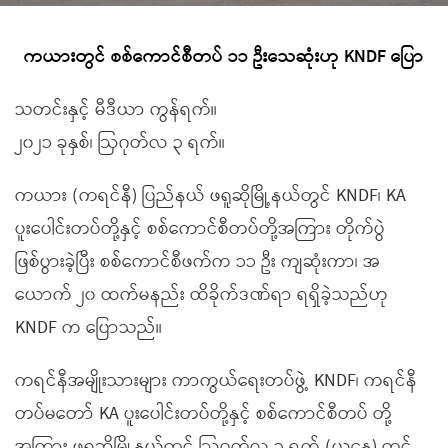
ကယားတွင် စစ်ကောင်စီတပ် ၁၁ ဦးသေဆုံးဟု KNDF ပြော
သတင်းနှင့် မီဒီယာ ကွန်ရက်။
၂၀၂၁ ခုနှစ်၊ ဩဂုတ်လ ၃ ရက်။
ကယား (ကရင်နီ) ပြည်နယ် ဖရူဆိုမြို့နယ်တွင် KNDF၊ KA
ပူးပေါင်းတပ်တို့နှင့် စစ်ကောင်စီတပ်တို့အကြား တိုက်ပွဲ
ဖြစ်ပွားခဲ့ပြီး စစ်ကောင်စီဖက်က ၁၁ ဦး ကျဆုံးကာ၊ အ
ယောက် ၂၀ ထက်မနည်း ထိခိုက်ဒဏ်ရာ ရရှိခဲ့သည်ဟု
KNDF က ပြောသည်။
ကရင်နီအမျိုးသားများ ကာကွယ်ရေးတပ်ဖွဲ့ KNDF၊ ကရင်နီ
တပ်မတော် KA ပူးပေါင်းတပ်တို့နှင့် စစ်ကောင်စီတပ် တို့
အကြား ဖရူဆိုမြို့နယ်တွင် ဩဂုတ်လ ၃ ရက် (ယနေ့) တွင်