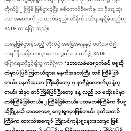
တိုက်ပွဲ ၂ ကြိမ် ဖြစ်ပွားခဲ့ပြီး စစ်ကောင်စီဖက်မှ ၁၁ ဦးကျဆုံး
ကာ အယောက် ၂၀ ထက်မနည်း ထိခိုက်ဒဏ်ရာရရှိခဲ့သည်ဟု
KNDF က ပြော သည်။
ယနေ့ဖြစ်ပွားခဲ့သည့် တိုက်ပွဲ အခြေအနေနှင့် ပတ်သက်၍
ကရင်နီအမျိုးသားများ ကာကွယ်ရေး တပ်ဖွဲ့ KNDF
ပြောရေးဆိုခွင့်ရှိသူ တစ်ဦးက
“ဘောလခဲမရောက်ခင် ဖရူဆို
ထဲမှာပဲ ဖြစ်ကြတယ်ဗျား။ မနက်အစောကြီး တစ် ကြိမ်ဖြစ်
တယ်။ မနက်အစော ကြီးဆိုတော့ ၇ နာရီခွဲလောက်မှာနဲ့တူ
တယ်။ အဲမှာ တစ်ကြိမ်ဖြစ်ပြီးတော့ နေ့ လည် ၁၁ မထိုးခင်မှာ
တစ်ကြိမ်ဖြစ်တယ်။ ၂ ကြိမ်ဖြစ်တယ်။ ပထမတစ်ကြိမ်က ဒီဖရူ
ဆိုမြို့နယ် မာခရောရှေ့ ကျေးရွာမှာဖြစ်တယ်။ ဒုတိယတစ်
ကြိမ်က ထားလဲအကျော် ကြိုးပင်ကုန်းရွာနားလေးမှာ ဖြစ်