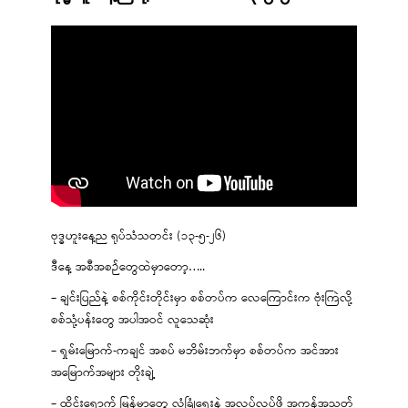
ဗုဒ္ဓဟူးနေ့ည ရုပ်သံသတင်း (၁၃-၅-၂၆)
ဒီနေ့ အစီအစဉ်တွေထဲမှာတော့…..
– ချင်းပြည်နဲ့ စစ်ကိုင်းတိုင်းမှာ စစ်တပ်က လေကြောင်းက ဗုံးကြဲလို့
စစ်သုံ့ပန်းတွေ အပါအဝင် လူသေဆုံး
– ရှမ်းမြောက်-ကချင် အစပ် မဘိမ်းဘက်မှာ စစ်တပ်က အင်အား
အမြောက်အများ တိုးချဲ့
– ထိုင်းရောက် မြန်မာတွေ လုံခြုံရေးနဲ့ အလုပ်လုပ်ဖို့ အကန့်အသတ်