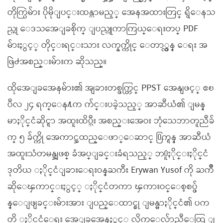
တိုက္ပြဲမ်ား ပိုမိုျပင္းထန္လာမည့္ အေနအထားတြင္ ရွိေနသ
ည္ဟု ေဒသအေျခစိုက္ ျပည္သူကာကြယ္ေရးတပ္ PDF
မ်ားႏွင့္ တိုင္းရင္းသား လက္နက္ကိုင္ ေတာ္လွန္ ေရး အ
ဖြဲ႕အစည္းမ်ားက ဆိုသည္။
ထိုအေျခအေနမ်ား၏ အျခားတစ္ဖက္တြင္ PPST အေနျဖင့္ ဧၿ
ပီလ ၂၄ ရက္ေန႔က က်င္းပခဲ့သည့္ အာဆီယံ၏ ျမန္
မာႏိုင္ငံဆိုင္ရာ အထူးထိပ္သီး အစည္းအေဝး ဘုံသေဘာတူညီခ်
က္ ၅ ခ်က္ကို အေကာင္အထည္ေဖာ္ေဆာင္ ႐ြက္ရန္ အာဆီယံ
အထူးသံတမန္အျဖစ္ ခံအပ္ျခင္းခံရသည့္ ဘ႐ူႏိုင္းႏိုင္ငံ
ဒုတိယ ႏိုင္ငံျခားေရးဝန္ႀကီး Erywan Yusof ကို ႀကိဳ
ဆိုေၾကာင္းႏွင့္ ႏိုင္ငံတကာ ၾကားဝင္ေစ့စပ္ဖ်
န္ေျဖျခင္းမ်ားအား ျပည္ေထာင္စု ျမန္မာႏိုင္ငံ၏ ပက
တိ ႏိုင္ငံေရး အေျခအေနႏွင့္ လိုက္ေလ်ာညီေထြ ျ