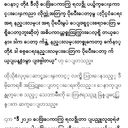
ေနာ္ တို႔ ဒီလို ေ႐ြးေကာက္ပြဲ ရလဒ္ကို ပယ္ဖ်က္ေၾကာ
င္းေၾကညာ လိုက္တဲ့အတြက္ ပိုၿပီးေတာ့မွ ႏိုင္ငံေရး
အရ နည္းလမ္း အရ ပိုၿပီးမွပဲ ေျဖရွင္းစရာေတြ မ
ရွိေတာ့ဘူးဆိုတဲ့ အဓိပၸာယ္တစ္ခုထြက္သြားေလ့ရွိ တယ္ေ
နာ။ ဒါက ေတာ့ က်န္တဲ့ နည္းလမ္းတစ္ခုကေတာ့ က်ေနာ္
တို႔ ဒါ စစ္ေရးနည္းလမ္းေတြက ပိုၿပီးေတာ့ က်
ယ္ျပန႔္လာမွာ ျဖစ္ပါတယ္”
ဟု ေျပာသည္။
ထိုသို႔လုပ္ေဆာင္မႈေၾကာင့္ လက္ရွိ သြားေနသည့္ ဒီ
မိုကေရစီ အသြင္ကူးေျပာင္းေရးကိုလည္း ေနာက္ျပ
န္ဆုတ္ေစ သည့္ သေဘာမ်ိဳးကို ေတြ႕ရသည္ဟု ခြန္ျမင့္ထြ
န္းက ဆက္ေျပာသည္။
၎က
“ဒီ ၂၀၂၀ ေ႐ြးေကာက္ပြဲ ရလဒ္ဆိုတာ ျပည္သူလူထုရဲ႕