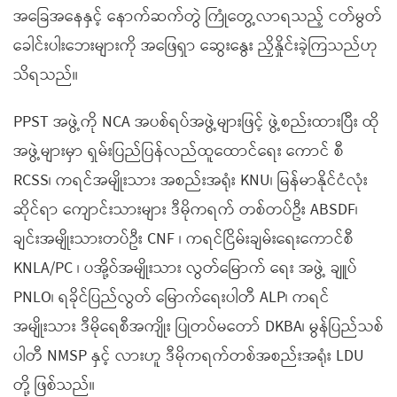
အခြေအနေနှင့် နောက်ဆက်တွဲ ကြုံတွေ့လာရသည့် ငတ်မွတ်
ခေါင်းပါးဘေးများကို အဖြေရှာ ဆွေးနွေး ညှိနှိုင်းခဲ့ကြသည်ဟု
သိရသည်။
PPST အဖွဲ့ကို NCA အပစ်ရပ်အဖွဲ့များဖြင့် ဖွဲ့စည်းထားပြီး ထို
အဖွဲ့များမှာ ရှမ်းပြည်ပြန်လည်ထူထောင်ရေး ကောင် စီ
RCSS၊ ကရင်အမျိုးသား အစည်းအရုံး KNU၊ မြန်မာနိုင်ငံလုံး
ဆိုင်ရာ ကျောင်းသားများ ဒီမိုကရက် တစ်တပ်ဦး ABSDF၊
ချင်းအမျိုးသားတပ်ဦး CNF ၊ ကရင်ငြိမ်းချမ်းရေးကောင်စီ
KNLA/PC ၊ ပအို့ဝ်အမျိုးသား လွတ်မြောက် ရေး အဖွဲ့ ချူပ်
PNLO၊ ရခိုင်ပြည်လွတ် မြောက်ရေးပါတီ ALP၊ ကရင်
အမျိုးသား ဒီမိုရေစီအကျိုး ပြုတပ်မတော် DKBA၊ မွန်ပြည်သစ်
ပါတီ NMSP နှင့် လားဟူ ဒီမိုကရက်တစ်အစည်းအရုံး LDU
တို့ ဖြစ်သည်။