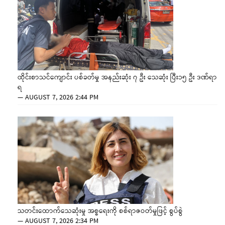
ထိုင်းစာသင်ကျောင်း ပစ်ခတ်မှု အနည်းဆုံး ၇ ဦး သေဆုံး ပြီး၁၅ ဦး ဒဏ်ရာ
ရ
—
AUGUST 7, 2026 2:44 PM
သတင်းထောက်သေဆုံးမှု အစ္စရေးကို စစ်ရာဇဝတ်မှုဖြင့် စွပ်စွဲ
—
AUGUST 7, 2026 2:34 PM