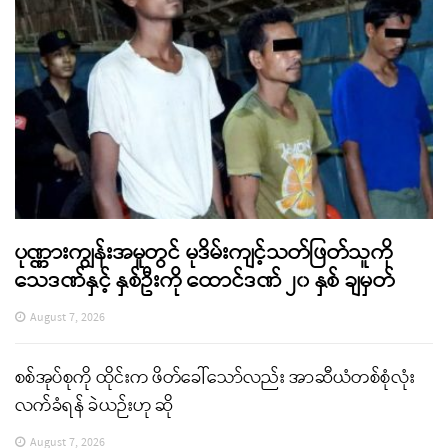
ပုဏ္ဏားကျွန်းအမှုတွင် မုဒိမ်းကျင့်သတ်ဖြတ်သူကို
သေဒဏ်နှင့် နှစ်ဦးကို ထောင်ဒဏ် ၂၀ နှစ် ချမှတ်
August 7, 2026
စစ်အုပ်စုကို ထိုင်းက ဖိတ်ခေါ်သော်လည်း အာဆီယံတစ်စုံလုံး
လက်ခံရန် ခဲယဉ်းဟု ဆို
August 7, 2026