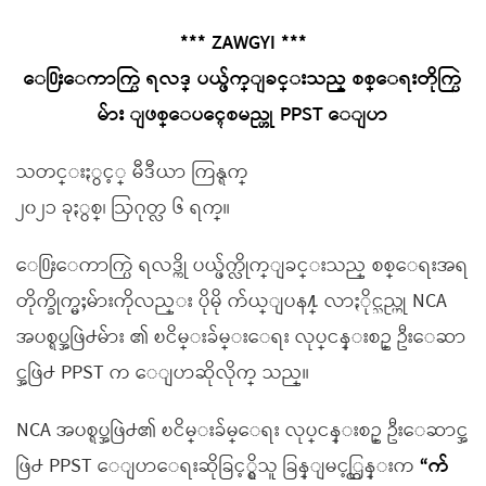
*** ZAWGYI ***
ေ႐ြးေကာက္ပြဲ ရလဒ္ ပယ္ဖ်က္ျခင္းသည္ စစ္ေရးတိုက္ပြဲ
မ်ား ျဖစ္ေပၚေစမည္ဟု PPST ေျပာ
သတင္းႏွင့္ မီဒီယာ ကြန္ရက္
၂၀၂၁ ခုႏွစ္၊ ဩဂုတ္လ ၆ ရက္။
ေ႐ြးေကာက္ပြဲ ရလဒ္ကို ပယ္ဖ်က္လိုက္ျခင္းသည္ စစ္ေရးအရ
တိုက္ခိုက္မႈမ်ားကိုလည္း ပိုမို က်ယ္ျပန႔္ လာႏိုင္သည္ဟု NCA
အပစ္ရပ္အဖြဲ႕မ်ား ၏ ၿငိမ္းခ်မ္းေရး လုပ္ငန္းစဥ္ ဦးေဆာ
င္အဖြဲ႕ PPST က ေျပာဆိုလိုက္ သည္။
NCA အပစ္ရပ္အဖြဲ႕၏ ၿငိမ္းခ်မ္ေရး လုပ္ငန္းစဥ္ ဦးေဆာင္အ
ဖြဲ႕ PPST ေျပာေရးဆိုခြင့္ရွိသူ ခြန္ျမင့္ထြန္းက
“က်