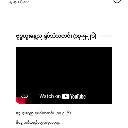
သူများ ရှိလာ
ဗုဒ္ဓဟူးနေ့ည ရုပ်သံသတင်း (၁၃-၅-၂၆)
ဗုဒ္ဓဟူးနေ့ည ရုပ်သံသတင်း (၁၃-၅-၂၆)
ဒီနေ့ အစီအစဉ်တွေထဲမှာတော့…..