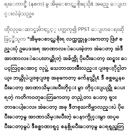
ရးေကာင္စီ (နစက) မွ အိမ္ေစာင့္အစိုးရသို႔ အမည္ ေျပာ
င္းလဲခဲ့သည္။
ထိုလုပ္ေဆာင္မႈမ်ားႏွင့္ ပတ္သက္၍ PPST ေျပာေရးဆို
ခြင့္ရွိသူက
“အိမ္ေစာင့္အစိုးရ လက္ထက္တုန္းကေတာ့ ဖြဲ႕ စ
ည္းပုံ ဥပေဒအရ အာဏာလႊဲေပးခဲ့တာ အဲေတာ့ အဲဒီ
အာဏာလႊဲေပးတယ္ဆိုတဲ့ အခ်က္ကို ပိုၿပီးေတာ့ ထင္ရွား ေ
ပၚလြင္ေအာင္ လုပ္တဲ့ သေဘာထားမ်ိဳးလည္း ျဖစ္ႏိုင္ပါတ
ယ္။ ဘယ္လိုပဲျဖစ္ျဖစ္ အခုကေတာ့ က်ေနာ္တို႔ ဒီ စစ္တပ္ကေနၿ
ပီးေတာ့ အာဏာသိမ္းၿပီးတိုင္း မွာ တိုင္းျပည္ကို ေပး
ရတဲ့ ကတိကဝတ္ေတြကေတာ့ တည္ခဲ့တာ ေတာ့ ရွား
တာေပါ့ေလ။ အဲေတာ့ အခု ဒီတစ္ႀကိမ္ဟာလည္းပဲ ပိုၿ
ပီးေတာ့မွ အာဏာသိမ္းၿပီးတဲ့ ေနာက္ပိုင္းမွာ ထပ္ၿ
ပီးေတာ့မွပဲ ဒီစစ္အာဏာရွင္ စနစ္ပိုၿပီးေတာ့မွ ေရရွည္အတြ