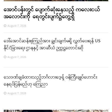
အောင်ပန်းတွင် ပျောက်ဆုံးနေသည့် ကလေးငယ်
အလောင်းကို ရေတွင်းပျက်၌တွေ့ရှိ
August 7, 2026
ဒေါ်အောင်ဆန်းစုကြည်အား ချွင်းချက်မရှိ လွှတ်ပေးရန် US
နိုင်ငံခြားရေး ဌာနနှင့် အာဆီယံ ဥက္ကဋ္ဌတောင်းဆို
August 7, 2026
သေဒဏ်ချခံထားသည့်ဘင်္ဂလားဒေ့ရှ် ဝန်ကြီးချုပ်ဟောင်း
နေရပ်ပြန်မည်ဟု ကြေညာ
August 7, 2026