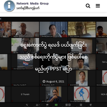
Men
ရွေးကောက်ပွဲ ရလဒ် ပယ်ဖျက်ခြင်း
သည် စစ်ရေးတိုက်ပွဲများ ဖြစ်ပေါ်စေ
မည်ဟု PPST ပြော
August 6, 2021