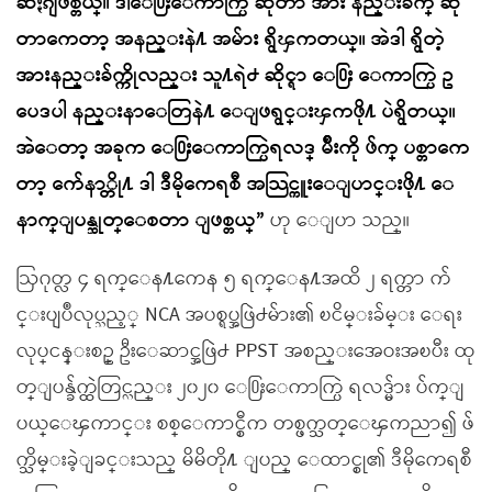
ဆႏၵျဖစ္တယ္။ ဒါေ႐ြးေကာက္ပြဲ ဆိုတာ အား နည္းခ်က္ ဆို
တာကေတာ့ အနည္းနဲ႔ အမ်ား ရွိၾကတယ္။ အဲဒါ ရွိတဲ့
အားနည္းခ်က္ကိုလည္း သူ႔ရဲ႕ ဆိုင္ရာ ေ႐ြး ေကာက္ပြဲ ဥ
ပေဒပါ နည္းနာေတြနဲ႔ ေျဖရွင္းၾကဖို႔ ပဲရွိတယ္။
အဲေတာ့ အခုက ေ႐ြးေကာက္ပြဲရလဒ္ မ်ိဳးကို ဖ်က္ ပစ္တာကေ
တာ့ က်ေနာ္တို႔ ဒါ ဒီမိုကေရစီ အသြင္ကူးေျပာင္းဖို႔ ေ
နာက္ျပန္ဆုတ္ေစတာ ျဖစ္တယ္”
ဟု ေျပာ သည္။
ဩဂုတ္လ ၄ ရက္ေန႔ကေန ၅ ရက္ေန႔အထိ ၂ ရက္တာ က်
င္းပျပဳလုပ္သည့္ NCA အပစ္ရပ္အဖြဲ႕မ်ား၏ ၿငိမ္းခ်မ္း ေရး
လုပ္ငန္းစဥ္ ဦးေဆာင္အဖြဲ႕ PPST အစည္းအေဝးအၿပီး ထု
တ္ျပန္ခ်က္ထဲတြင္လည္း ၂၀၂၀ ေ႐ြးေကာက္ပြဲ ရလဒ္မ်ား ပ်က္ျ
ပယ္ေၾကာင္း စစ္ေကာင္စီက တစ္ဖက္သတ္ေၾကညာ၍ ဖ်
က္သိမ္းခဲ့ျခင္းသည္ မိမိတို႔ ျပည္ ေထာင္စု၏ ဒီမိုကေရစီ