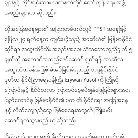
များနှင့် တိုင်းရင်းသား လက်နက်ကိုင် တော်လှန် ရေး အဖွဲ့
အစည်းများက ဆိုသည်။
ထိုအခြေအနေများ၏ အခြားတစ်ဖက်တွင် PPST အနေဖြင့်
ဧပြီလ ၂၄ ရက်နေ့က ကျင်းပခဲ့သည့် အာဆီယံ၏ မြန်မာနိုင်ငံ
ဆိုင်ရာ အထူးထိပ်သီး အစည်းအဝေး ဘုံသဘောတူညီချက် ၅
ချက်ကို အကောင်အထည်ဖော်ဆောင် ရွက်ရန် အာဆီယံ
အထူးသံတမန်အဖြစ် ခံအပ်ခြင်းခံရသည့် ဘရူနိုင်းနိုင်ငံ
ဒုတိယ နိုင်ငံခြားရေးဝန်ကြီး Erywan Yusof ကို ကြိုဆို
ကြောင်းနှင့် နိုင်ငံတကာ ကြားဝင်စေ့စပ်ဖျန်ဖြေခြင်းများအား
ပြည်ထောင်စု မြန်မာနိုင်ငံ၏ ပက တိ နိုင်ငံရေး အခြေအနေ
နှင့် လိုက်လျောညီထွေ ဖြစ်စေရေးအတွက် ကြိုးပမ်း
ဆောင်ရွက်သွားမည် ဟု ဆိုသည်။
ပြီးခဲ့သည့် ၂၀၂၀ ခုနှစ် နိုဝင်ဘာလ ၈ ရက်နေ့က ကျင်းပခဲ့