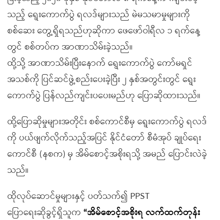
သည့် ရွေးကောက်ပွဲ ရလဒ်များသည် မဲမသမာမှုများကို
စစ်ဆေး တွေ့ရှိရသည်ဟုဆိုကာ ဖေဖော်ဝါရီလ ၁ ရက်နေ့
တွင် စစ်တပ်က အာဏာသိမ်းခဲ့သည်။
ထို့သို့ အာဏာသိမ်းပြီးနောက် ရွေးကောက်ပွဲ ကော်မရှင်
အသစ်ကို ပြင်ဆင်ဖွဲ့စည်းပေးခဲ့ပြီး ၂ နှစ်အတွင်းတွင် ရွေး
ကောက်ပွဲ ပြန်လည်ကျင်းပပေးမည်ဟု ပြောဆိုထားသည်။
ထို့ပြောဆိုမှုများအတိုင်း စစ်ကောင်စီမှ ရွေးကောက်ပွဲ ရလဒ်
ကို ပယ်ဖျက်လိုက်သည့်အပြင် နိုင်ငံတော် စီမံအုပ် ချုပ်ရေး
ကောင်စီ (နစက) မှ အိမ်စောင့်အစိုးရသို့ အမည် ပြောင်းလဲခဲ့
သည်။
ထိုလုပ်ဆောင်မှုများနှင့် ပတ်သက်၍ PPST
ပြောရေးဆိုခွင့်ရှိသူက
“အိမ်စောင့်အစိုးရ လက်ထက်တုန်း