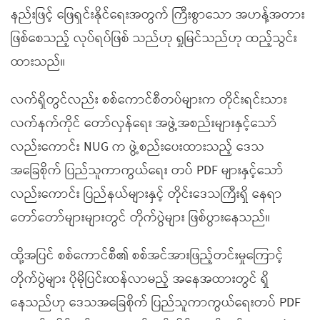
နည်းဖြင့် ဖြေရှင်းနိုင်ရေးအတွက် ကြီးစွာသော အဟန့်အတား
ဖြစ်စေသည့် လုပ်ရပ်ဖြစ် သည်ဟု ရှုမြင်သည်ဟု ထည့်သွင်း
ထားသည်။
လက်ရှိတွင်လည်း စစ်ကောင်စီတပ်များက တိုင်းရင်းသား
လက်နက်ကိုင် တော်လှန်ရေး အဖွဲ့အစည်းများနှင့်သော်
လည်းကောင်း NUG က ဖွဲ့စည်းပေးထားသည့် ဒေသ
အခြေစိုက် ပြည်သူကာကွယ်ရေး တပ် PDF များနှင့်သော်
လည်းကောင်း ပြည်နယ်များနှင့် တိုင်းဒေသကြီးရှိ နေရာ
တော်တော်များများတွင် တိုက်ပွဲများ ဖြစ်ပွားနေသည်။
ထို့အပြင် စစ်ကောင်စီ၏ စစ်အင်အားဖြည့်တင်းမှုကြောင့်
တိုက်ပွဲများ ပိုမိုပြင်းထန်လာမည့် အနေအထားတွင် ရှိ
နေသည်ဟု ဒေသအခြေစိုက် ပြည်သူကာကွယ်ရေးတပ် PDF