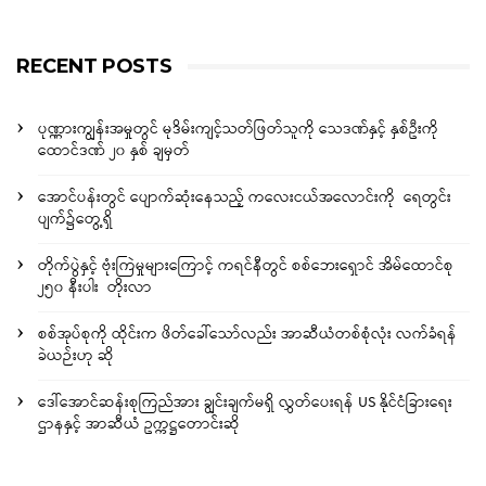
RECENT POSTS
ပုဏ္ဏားကျွန်းအမှုတွင် မုဒိမ်းကျင့်သတ်ဖြတ်သူကို သေဒဏ်နှင့် နှစ်ဦးကို
ထောင်ဒဏ် ၂၀ နှစ် ချမှတ်
အောင်ပန်းတွင် ပျောက်ဆုံးနေသည့် ကလေးငယ်အလောင်းကို ရေတွင်း
ပျက်၌တွေ့ရှိ
တိုက်ပွဲနှင့် ဗုံးကြဲမှုများကြောင့် ကရင်နီတွင် စစ်ဘေးရှောင် အိမ်ထောင်စု
၂၅၀ နီးပါး တိုးလာ
စစ်အုပ်စုကို ထိုင်းက ဖိတ်ခေါ်သော်လည်း အာဆီယံတစ်စုံလုံး လက်ခံရန်
ခဲယဉ်းဟု ဆို
ဒေါ်အောင်ဆန်းစုကြည်အား ချွင်းချက်မရှိ လွှတ်ပေးရန် US နိုင်ငံခြားရေး
ဌာနနှင့် အာဆီယံ ဥက္ကဋ္ဌတောင်းဆို