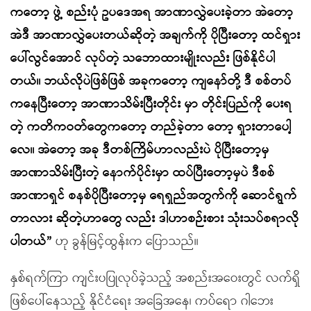
ကတော့ ဖွဲ့ စည်းပုံ ဥပဒေအရ အာဏာလွှဲပေးခဲ့တာ အဲတော့
အဲဒီ အာဏာလွှဲပေးတယ်ဆိုတဲ့ အချက်ကို ပိုပြီးတော့ ထင်ရှား
ပေါ်လွင်အောင် လုပ်တဲ့ သဘောထားမျိုးလည်း ဖြစ်နိုင်ပါ
တယ်။ ဘယ်လိုပဲဖြစ်ဖြစ် အခုကတော့ ကျနော်တို့ ဒီ စစ်တပ်
ကနေပြီးတော့ အာဏာသိမ်းပြီးတိုင်း မှာ တိုင်းပြည်ကို ပေးရ
တဲ့ ကတိကဝတ်တွေကတော့ တည်ခဲ့တာ တော့ ရှားတာပေါ့
လေ။ အဲတော့ အခု ဒီတစ်ကြိမ်ဟာလည်းပဲ ပိုပြီးတော့မှ
အာဏာသိမ်းပြီးတဲ့ နောက်ပိုင်းမှာ ထပ်ပြီးတော့မှပဲ ဒီစစ်
အာဏာရှင် စနစ်ပိုပြီးတော့မှ ရေရှည်အတွက်ကို ဆောင်ရွက်
တာလား ဆိုတဲ့ဟာတွေ လည်း ဒါဟာစဉ်းစား သုံးသပ်စရာလို
ပါတယ်”
ဟု ခွန်မြင့်ထွန်းက ပြောသည်။
နှစ်ရက်ကြာ ကျင်းပပြုလုပ်ခဲ့သည့် အစည်းအဝေးတွင် လက်ရှိ
ဖြစ်ပေါ်နေသည့် နိုင်ငံရေး အခြေအနေ၊ ကပ်ရော ဂါဘေး