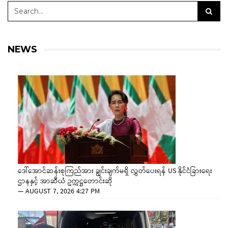
NEWS
ဒေါ်အောင်ဆန်းစုကြည်အား ချွင်းချက်မရှိ လွှတ်ပေးရန် US နိုင်ငံခြားရေး
ဌာနနှင့် အာဆီယံ ဥက္ကဋ္ဌတောင်းဆို
—
AUGUST 7, 2026 4:27 PM