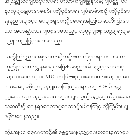
အသြင္ကူးေျပာင္းေရး တိုးတက္ျဖစ္ထြန္းမႈ ျဖစ္စဥ္ကို ေ
နာက္ျပန္ဆုတ္ေစၿပီး ႏိုင္ငံေရး ျပႆနာမ်ားကို ႏိုင္ငံေ
ရးနည္းျဖင့္ ေျဖရွင္းႏိုင္ေရးအတြက္ ႀကီးစြာေ
သာ အဟန႔္အတား ျဖစ္ေစသည့္ လုပ္ရပ္ျဖစ္ သည္ဟု ရႈျမ
င္သည္ဟု ထည့္သြင္းထားသည္။
လက္ရွိတြင္လည္း စစ္ေကာင္စီတပ္မ်ားက တိုင္းရင္းသား လ
က္နက္ကိုင္ ေတာ္လွန္ေရး အဖြဲ႕အစည္းမ်ားႏွင့္ေသာ္
လည္းေကာင္း NUG က ဖြဲ႕စည္းေပးထားသည့္ ေ
ဒသအေျခစိုက္ ျပည္သူကာကြယ္ေရး တပ္ PDF မ်ားႏွ
င့္ေသာ္ လည္းေကာင္း ျပည္နယ္မ်ားႏွင့္ တိုင္းေဒ
သႀကီးရွိ ေနရာေတာ္ေတာ္မ်ားမ်ားတြင္ တိုက္ပြဲမ်ား ျ
ဖစ္ပြားေနသည္။
ထို႔အျပင္ စစ္ေကာင္စီ၏ စစ္အင္အားျဖည့္တင္းမႈေၾကာင့္