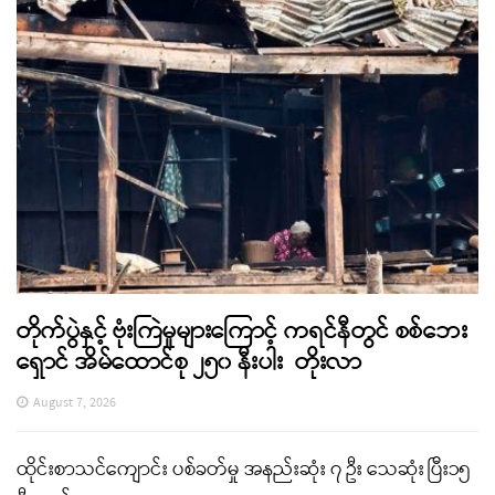
တိုက်ပွဲနှင့် ဗုံးကြဲမှုများကြောင့် ကရင်နီတွင် စစ်ဘေး
ရှောင် အိမ်ထောင်စု ၂၅၀ နီးပါး တိုးလာ
August 7, 2026
ထိုင်းစာသင်ကျောင်း ပစ်ခတ်မှု အနည်းဆုံး ၇ ဦး သေဆုံး ပြီး၁၅