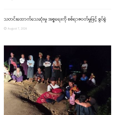
သတင်းထောက်သေဆုံးမှု အစ္စရေးကို စစ်ရာဇဝတ်မှုဖြင့် စွပ်စွဲ
August 7, 2026