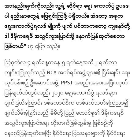
အားနည်းချက်ကိုလည်း သူ့ရဲ့ ဆိုင်ရာ ရွေး ကောက်ပွဲ ဥပဒေ
ပါ နည်းနာတွေနဲ့ ဖြေရှင်းကြဖို့ ပဲရှိတယ်။ အဲတော့ အခုက
ရွေးကောက်ပွဲရလဒ် မျိုးကို ဖျက် ပစ်တာကတော့ ကျနော်တို့
ဒါ ဒီမိုကရေစီ အသွင်ကူးပြောင်းဖို့ နောက်ပြန်ဆုတ်စေတာ
ဖြစ်တယ်”
ဟု ပြော သည်။
ဩဂုတ်လ ၄ ရက်နေ့ကနေ ၅ ရက်နေ့အထိ ၂ ရက်တာ
ကျင်းပပြုလုပ်သည့် NCA အပစ်ရပ်အဖွဲ့များ၏ ငြိမ်းချမ်း ရေး
လုပ်ငန်းစဉ် ဦးဆောင်အဖွဲ့ PPST အစည်းအဝေးအပြီး ထုတ်
ပြန်ချက်ထဲတွင်လည်း ၂၀၂၀ ရွေးကောက်ပွဲ ရလဒ်များ
ပျက်ပြယ်ကြောင်း စစ်ကောင်စီက တစ်ဖက်သတ်ကြေညာ၍
ဖျက်သိမ်းခဲ့ခြင်းသည် မိမိတို့ ပြည် ထောင်စု၏ ဒီမိုကရေစီ
အသွင်ကူးပြောင်းရေး တိုးတက်ဖြစ်ထွန်းမှု ဖြစ်စဉ်ကို
နောက်ပြန်ဆုတ်စေပြီး နိုင်ငံရေး ပြဿနာများကို နိုင်ငံရေး