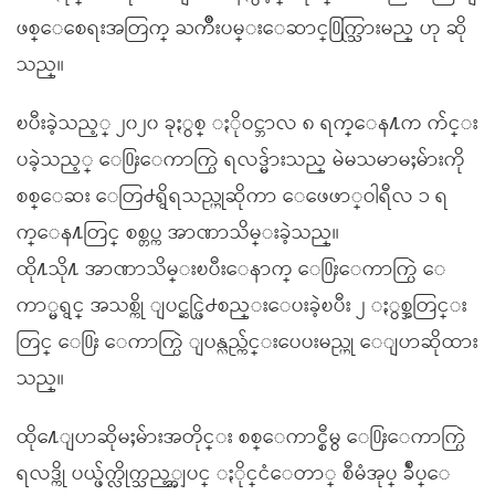
ဖစ္ေစေရးအတြက္ ႀကိဳးပမ္းေဆာင္႐ြက္သြားမည္ ဟု ဆို
သည္။
ၿပီးခဲ့သည့္ ၂၀၂၀ ခုႏွစ္ ႏိုဝင္ဘာလ ၈ ရက္ေန႔က က်င္း
ပခဲ့သည့္ ေ႐ြးေကာက္ပြဲ ရလဒ္မ်ားသည္ မဲမသမာမႈမ်ားကို
စစ္ေဆး ေတြ႕ရွိရသည္ဟုဆိုကာ ေဖေဖာ္ဝါရီလ ၁ ရ
က္ေန႔တြင္ စစ္တပ္က အာဏာသိမ္းခဲ့သည္။
ထို႔သို႔ အာဏာသိမ္းၿပီးေနာက္ ေ႐ြးေကာက္ပြဲ ေ
ကာ္မရွင္ အသစ္ကို ျပင္ဆင္ဖြဲ႕စည္းေပးခဲ့ၿပီး ၂ ႏွစ္အတြင္း
တြင္ ေ႐ြး ေကာက္ပြဲ ျပန္လည္က်င္းပေပးမည္ဟု ေျပာဆိုထား
သည္။
ထို႔ေျပာဆိုမႈမ်ားအတိုင္း စစ္ေကာင္စီမွ ေ႐ြးေကာက္ပြဲ
ရလဒ္ကို ပယ္ဖ်က္လိုက္သည့္အျပင္ ႏိုင္ငံေတာ္ စီမံအုပ္ ခ်ဳပ္ေ