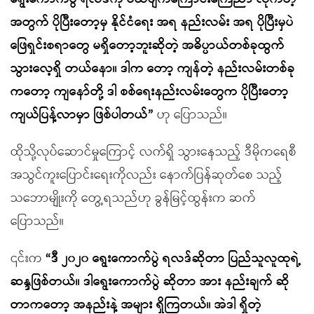
အတွက် ပိုပြီးတော့မှ နိုင်ငံရေး အရ နည်းလမ်း အရ ပိုပြီးမှပဲ
ဖြေရှင်းစရာတွေ မရှိတော့ဘူးဆိုတဲ့ အဓိပ္ပာယ်တစ်ခုထွက်
သွားလေ့ရှိ တယ်နော။ ဒါက တော့ ကျန်တဲ့ နည်းလမ်းတစ်ခု
ကတော့ ကျနော်တို့ ဒါ စစ်ရေးနည်းလမ်းတွေက ပိုပြီးတော့
ကျယ်ပြန့်လာမှာ ဖြစ်ပါတယ်”
ဟု ပြောသည်။
ထိုသို့လုပ်ဆောင်မှုကြောင့် လက်ရှိ သွားနေသည့် ဒီမိုကရေစီ
အသွင်ကူးပြောင်းရေးကိုလည်း နောက်ပြန်ဆုတ်စေ သည့်
သဘောမျိုးကို တွေ့ရသည်ဟု ခွန်မြင့်ထွန်းက ဆက်
ပြောသည်။
၎င်းက
“ဒီ ၂၀၂၀ ရွေးကောက်ပွဲ ရလဒ်ဆိုတာ ပြည်သူလူထုရဲ့
ဆန္ဒဖြစ်တယ်။ ဒါရွေးကောက်ပွဲ ဆိုတာ အား နည်းချက် ဆို
တာကတော့ အနည်းနဲ့ အများ ရှိကြတယ်။ အဲဒါ ရှိတဲ့