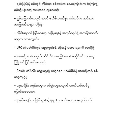
– ချင်းပြည်နဲ့ စစ်ကိုင်းတိုင်းမှာ စစ်တပ်က လေကြောင်းက ဗုံးကြဲလို့
စစ်သုံ့ပန်းတွေ အပါအဝင် လူသေဆုံး
– ရှမ်းမြောက်-ကချင် အစပ် မဘိမ်းဘက်မှာ စစ်တပ်က အင်အား
အမြောက်အများ တိုးချဲ့
– ထိုင်းရောက် မြန်မာတွေ လုံခြုံရေးနဲ့ အလုပ်လုပ်ဖို့ အကန့်အသတ်
တွေက ဘာတွေလဲ။
– UFC ခါးပတ်ပိုင်ရှင် ဂျော့ရှူဝါဗန် ထိုင်းနဲ့ မလေးရှားကို လာဖို့ရှိ
– အမေရိကား-တရုတ် ထိပ်သီး အစည်းအဝေး မတိုင်ခင် ဘာတွေ
ကြိုတင် ပြင်ဆင်နေသလဲ
– ပီကင်း ထိပ်သီး ဆွေးနွေးပွဲ မတိုင်ခင် ဖိလစ်ပိုင်နဲ့ အမေရိကန် စစ်
လေ့ကျင့်မှု
– ယူကရိန်း ဒရုန်းတွေက စစ်ပွဲတွေအတွက် ခေတ်သစ်တစ်ခု
ပြောင်းစေမလား
– ၂ နှစ်ကျော်က မြုပ်သွားတဲ့ ရုရှား သင်္ဘောမှာ ဘာတွေပါသလဲ