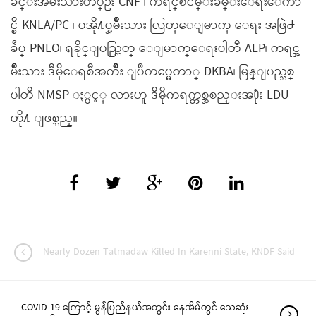
ခ်င္းအမ်ိဳးသားတပ္ဦး CNF ၊ ကရင္ၿငိမ္းခ်မ္းေရးေကာ
င္စီ KNLA/PC ၊ ပအို႔ဝ္အမ်ိဳးသား လြတ္ေျမာက္ ေရး အဖြဲ႕
ခ်ဴပ္ PNLO၊ ရခိုင္ျပည္လြတ္ ေျမာက္ေရးပါတီ ALP၊ ကရင္အ
မ်ိဳးသား ဒီမိုေရစီအက်ိဳး ျပဳတပ္မေတာ္ DKBA၊ မြန္ျပည္သစ္
ပါတီ NMSP ႏွင့္ လားဟူ ဒီမိုကရက္တစ္အစည္းအ႐ုံး LDU
တို႔ ျဖစ္သည္။
Nearly Dozen Tatmadaw Killed In Karenni State, KNDF Said
COVID-19 ကြောင့် မွန်ပြည်နယ်အတွင်း နေအိမ်တွင် သေဆုံး