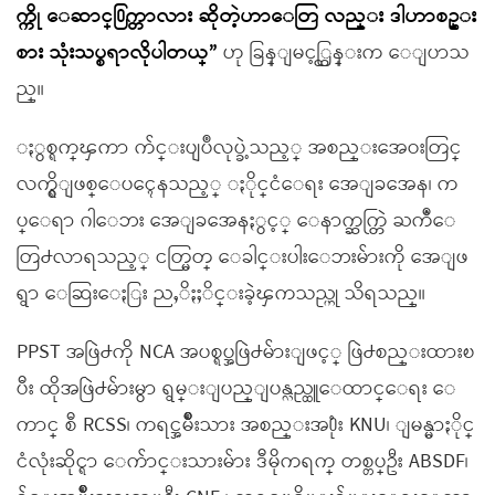
က္ကို ေဆာင္႐ြက္တာလား ဆိုတဲ့ဟာေတြ လည္း ဒါဟာစဥ္း
စား သုံးသပ္စရာလိုပါတယ္”
ဟု ခြန္ျမင့္ထြန္းက ေျပာသ
ည္။
ႏွစ္ရက္ၾကာ က်င္းပျပဳလုပ္ခဲ့သည့္ အစည္းအေဝးတြင္
လက္ရွိျဖစ္ေပၚေနသည့္ ႏိုင္ငံေရး အေျခအေန၊ က
ပ္ေရာ ဂါေဘး အေျခအေနႏွင့္ ေနာက္ဆက္တြဲ ႀကဳံေ
တြ႕လာရသည့္ ငတ္မြတ္ ေခါင္းပါးေဘးမ်ားကို အေျဖ
ရွာ ေဆြးေႏြး ညႇိႏႈိင္းခဲ့ၾကသည္ဟု သိရသည္။
PPST အဖြဲ႕ကို NCA အပစ္ရပ္အဖြဲ႕မ်ားျဖင့္ ဖြဲ႕စည္းထားၿ
ပီး ထိုအဖြဲ႕မ်ားမွာ ရွမ္းျပည္ျပန္လည္ထူေထာင္ေရး ေ
ကာင္ စီ RCSS၊ ကရင္အမ်ိဳးသား အစည္းအ႐ုံး KNU၊ ျမန္မာႏိုင္
ငံလုံးဆိုင္ရာ ေက်ာင္းသားမ်ား ဒီမိုကရက္ တစ္တပ္ဦး ABSDF၊