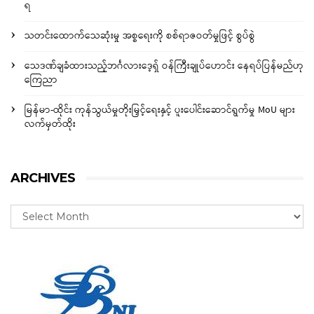
ရ
သတင်းထောက်သေဆုံးမှု အစ္စရေးကို စစ်ရာဇဝတ်မှုဖြင့် စွပ်စွဲ
သေဒဏ်ချခံထားသည့်ဘင်္ဂလားဒေ့ရှ် ဝန်ကြီးချုပ်ဟောင်း နေရပ်ပြန်မည်ဟု
ကြေညာ
မြန်မာ-ထိုင်း ကုန်သွယ်မှုတိုးမြှင့်ရေးနှင့် ပူးပေါင်းဆောင်ရွက်မှု MoU များ
လက်မှတ်ထိုး
ARCHIVES