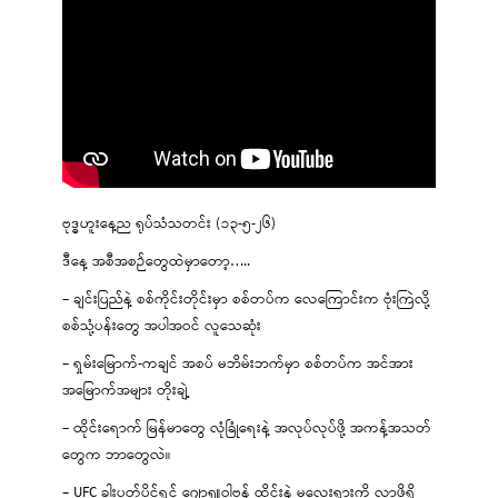
ဗုဒ္ဓဟူးနေ့ည ရုပ်သံသတင်း (၁၃-၅-၂၆)
ဒီနေ့ အစီအစဉ်တွေထဲမှာတော့…..
– ချင်းပြည်နဲ့ စစ်ကိုင်းတိုင်းမှာ စစ်တပ်က လေကြောင်းက ဗုံးကြဲလို့
စစ်သုံ့ပန်းတွေ အပါအဝင် လူသေဆုံး
– ရှမ်းမြောက်-ကချင် အစပ် မဘိမ်းဘက်မှာ စစ်တပ်က အင်အား
အမြောက်အများ တိုးချဲ့
– ထိုင်းရောက် မြန်မာတွေ လုံခြုံရေးနဲ့ အလုပ်လုပ်ဖို့ အကန့်အသတ်
တွေက ဘာတွေလဲ။
– UFC ခါးပတ်ပိုင်ရှင် ဂျော့ရှူဝါဗန် ထိုင်းနဲ့ မလေးရှားကို လာဖို့ရှိ