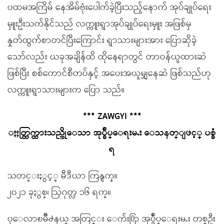
ပထမအကြိမ် နေအိမ်ဗုံးပေါက်ခဲ့ပြီးသည့်နောက် အုပ်ချုပ်ရေး
မှူးဦးသက်နိုင်သည် လက္ကူးရွာအုပ်ချုပ်ရေးမှူး အဖြစ်မှ
နှုတ်ထွက်စာတင်ပြီးကြောင်း ရွာသားများအား ပြောဆိုခဲ့
သော်လည်း ယခုအချိန်ထိ ထိုနေရာတွင် တာဝန်ယူထားဆဲ
ဖြစ်ပြီး စစ်ကောင်စီတပ်နှင့် အပေးအယူမျှနေဆဲ ဖြစ်သည်ဟု
လက္ကူးရွာသားများက ပြော သည်။
*** ZAWGYI ***
ႏႈတ္ထြက္ထားသည္ဆိုေသာ အုပ္ခ်ဳပ္ေရးမႉး ေသနတ္ျဖင့္ ပစ္ခံ
ရ
သတင္းႏွင့္ မီဒီယာ ကြန္ရက္။
၂၀၂၁ ခုႏွစ္၊ ဩဂုတ္လ ၁၆ ရက္။
ပုေလာၿမိဳ႕နယ္ အတြင္း ေက်း႐ြာ အုပ္ခ်ဳပ္ေရးမႉး တစ္ဦး