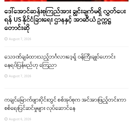
ဒေါ်အောင်ဆန်းစုကြည်အား ချွင်းချက်မရှိ လွှတ်ပေး
ရန် US နိုင်ငံခြားရေး ဌာနနှင့် အာဆီယံ ဥက္ကဋ္ဌ
တောင်းဆို
August 7, 2026
သေဒဏ်ချခံထားသည့်ဘင်္ဂလားဒေ့ရှ် ဝန်ကြီးချုပ်ဟောင်း
နေရပ်ပြန်မည်ဟု ကြေညာ
August 7, 2026
ကချင်မြောက်ဖျားပိုင်းတွင် စစ်အုပ်စုက အင်အားဖြည့်တင်းကာ
စစ်ရေးပြင်ဆင်မှုများ လုပ်ဆောင်နေ
August 6, 2026