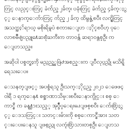
တြင္ လည္ပင္းတြင္ ခဲက်ည္ ၂ခ်က္၊ ပခုံးတြင္ ခဲက်ည္ ၄ခ်က္ႏွ
င့္ ေနာက္ေက်ာတြင္ က်ည္ ၂ ခ်က္ ထိမွန္ခဲ့ၿပီး လက္ရွိတြင္
အသက္အႏၲရာယ္ မစိုးရိမ္ရပဲ စကားေျပာ ႏိုင္ၿပီဟု ပုေ
လာၿမိဳ႕ျပည္သူ႔ေဆး႐ုံႀကီးက တာဝန္က် ဆရာဝန္တစ္ဦး က
ေျပာသည္။
အဆိုပါ ပစ္ခတ္မႈကို မည္သည့္အဖြဲ႕အစည္းက ျပဳလုပ္သည္ကို မသိရွိ
ရေသးေပ။
ေသနတ္ျဖင့္ အပစ္ခံရသူ ဦးသက္ႏိုင္သည္ ၂၀၂၁ ေဖေဖၚ
ဝါရီ ၁ ရက္ေန႔ စစ္အာဏာသိမ္းၿပီးေနာက္ပိုင္း စစ္ ေ
ကာင္စီ က ခန႔္ထားသည့္ အုပ္ခ်ဳပ္ေရးမႉးျဖစ္ၿပီး ေက်း႐ြာႏွ
င့္ ေဒသတြင္း သတင္းမ်ားကို စစ္ေကာင္စီအား သတ
င္းေပးေနသူ ျဖစ္သည္ဟု လကၠဴး႐ြာသားတစ္ဦး ေျပာသ