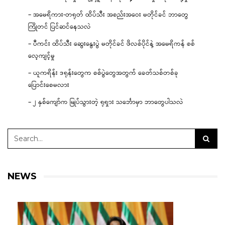
– အမေရိကား-တရုတ် ထိပ်သီး အစည်းအဝေး မတိုင်ခင် ဘာတွေ
ကြိုတင် ပြင်ဆင်နေသလဲ
– ပီကင်း ထိပ်သီး ဆွေးနွေးပွဲ မတိုင်ခင် ဖိလစ်ပိုင်နဲ့ အမေရိကန် စစ်
လေ့ကျင့်မှု
– ယူကရိန်း ဒရုန်းတွေက စစ်ပွဲတွေအတွက် ခေတ်သစ်တစ်ခု
ပြောင်းစေမလား
– ၂ နှစ်ကျော်က မြုပ်သွားတဲ့ ရုရှား သင်္ဘောမှာ ဘာတွေပါသလဲ
NEWS