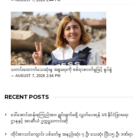
—
AUGUST 7, 2026 2:44 PM
သတင်းထောက်သေဆုံးမှု အစ္စရေးကို စစ်ရာဇဝတ်မှုဖြင့် စွပ်စွဲ
—
AUGUST 7, 2026 2:34 PM
RECENT POSTS
ဒေါ်အောင်ဆန်းစုကြည်အား ချွင်းချက်မရှိ လွှတ်ပေးရန် US နိုင်ငံခြားရေး
ဌာနနှင့် အာဆီယံ ဥက္ကဋ္ဌတောင်းဆို
ထိုင်းစာသင်ကျောင်း ပစ်ခတ်မှု အနည်းဆုံး ၇ ဦး သေဆုံး ပြီး၁၅ ဦး ဒဏ်ရာ