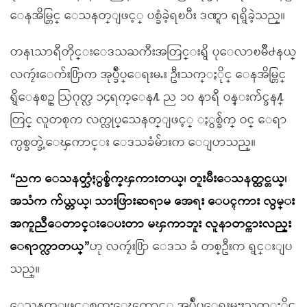
ေနအိမ္တြင္ ေသနတ္ျဖင့္ ပစ္ခံခဲ့ရၿပီး ဒဏ္ရာ ရရွိခဲ့သည္။
တနၤသာရီတိုင္းေဒသႀကီးအတြင္းရွိ ပုေလာၿမိဳ႕နယ္
လကၠဴးေက်း႐ြာက အုပ္ခ်ဳပ္ေရးမႉး ဦးသက္ႏိုင္ ေနအိမ္တြင္
ရွိေနစဥ္ ဩဂုတ္လ ၁၄ရက္ေန႔ ည ၁၀ နာရီ ဝန္းက်င္ခန႔္
တြင္ လူတစုက လက္လုပ္ေသနတ္ျဖင့္ ႏွစ္ခ်က္ ဝင္ ေရာ
က္ပစ္ခတ္ခဲ့ေၾကာင္း ေဒသခံမ်ားက ေျပာသည္။
“ညက ေသနတ္သံႏွစ္ခ်က္ၾကားတယ္၊ တူးမီးေသနတ္ထင္တယ္၊
အသံက က်ယ္တယ္၊ သားဖြားဆရာမ အေရး ေပၚကား လွမ္း
အကူညီေတာင္းေပးတာ မၾကာဘူး လူနာတင္ကားလည္း
ေရာက္လာတယ္”
ဟု လကၠဴး႐ြာ ေဒသ ခံ တစ္ဦးက ရွင္းျပ
သည္။
ေသနတ္ျဖင့္ပစ္ခတ္မႈေၾကာင့္ အုပ္ခ်ဳပ္ေရးမႈးသက္ႏိုင္