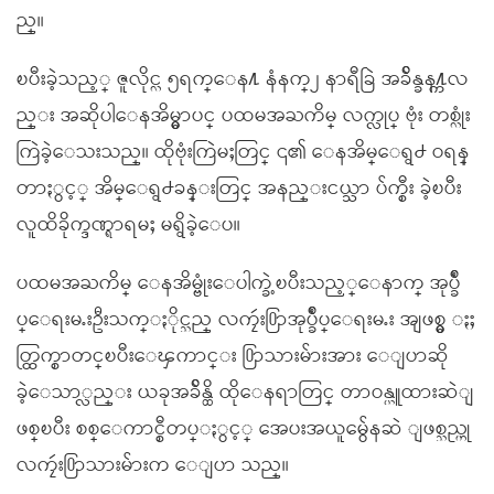
ည္။
ၿပီးခဲ့သည့္ ဇူလိုင္လ ၅ရက္ေန႔ နံနက္၂ နာရီခြဲ အခ်ိန္ခန႔္ကလ
ည္း အဆိုပါေနအိမ္မွာပင္ ပထမအႀကိမ္ လက္လုပ္ ဗုံး တစ္လုံး
ကြဲခဲ့ေသးသည္။ ထိုဗုံးကြဲမႈတြင္ ၎၏ ေနအိမ္ေရွ႕ ဝရန္
တာႏွင့္ အိမ္ေရွ႕ခန္းတြင္ အနည္းငယ္သာ ပ်က္စီး ခဲ့ၿပီး
လူထိခိုက္ဒဏ္ရာရမႈ မရွိခဲ့ေပ။
ပထမအႀကိမ္ ေနအိမ္ဗုံးေပါက္ခဲ့ၿပီးသည့္ေနာက္ အုပ္ခ်ဳ
ပ္ေရးမႉးဦးသက္ႏိုင္သည္ လကၠဴး႐ြာအုပ္ခ်ဳပ္ေရးမႉး အျဖစ္မွ ႏႈ
တ္ထြက္စာတင္ၿပီးေၾကာင္း ႐ြာသားမ်ားအား ေျပာဆို
ခဲ့ေသာ္လည္း ယခုအခ်ိန္ထိ ထိုေနရာတြင္ တာဝန္ယူထားဆဲျ
ဖစ္ၿပီး စစ္ေကာင္စီတပ္ႏွင့္ အေပးအယူမွ်ေနဆဲ ျဖစ္သည္ဟု
လကၠဴး႐ြာသားမ်ားက ေျပာ သည္။