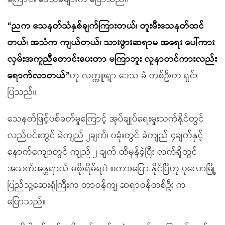
“ညက သေနတ်သံနှစ်ချက်ကြားတယ်၊ တူးမီးသေနတ်ထင်
တယ်၊ အသံက ကျယ်တယ်၊ သားဖွားဆရာမ အရေး ပေါ်ကား
လှမ်းအကူညီတောင်းပေးတာ မကြာဘူး လူနာတင်ကားလည်း
ရောက်လာတယ်”
ဟု လက္ကူးရွာ ဒေသ ခံ တစ်ဦးက ရှင်း
ပြသည်။
သေနတ်ဖြင့်ပစ်ခတ်မှုကြောင့် အုပ်ချုပ်ရေးမှုးသက်နိုင်တွင်
လည်ပင်းတွင် ခဲကျည် ၂ချက်၊ ပခုံးတွင် ခဲကျည် ၄ချက်နှင့်
နောက်ကျောတွင် ကျည် ၂ ချက် ထိမှန်ခဲ့ပြီး လက်ရှိတွင်
အသက်အန္တရာယ် မစိုးရိမ်ရပဲ စကားပြော နိုင်ပြီဟု ပုလောမြို့
ပြည်သူ့ဆေးရုံကြီးက တာဝန်ကျ ဆရာဝန်တစ်ဦး က
ပြောသည်။