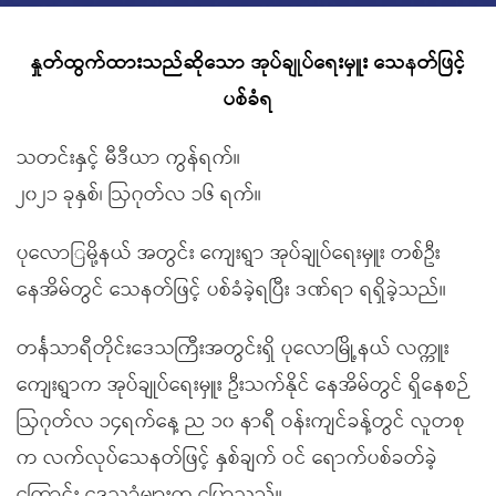
နှုတ်ထွက်ထားသည်ဆိုသော အုပ်ချုပ်ရေးမှူး သေနတ်ဖြင့်
ပစ်ခံရ
သတင်းနှင့် မီဒီယာ ကွန်ရက်။
၂၀၂၁ ခုနှစ်၊ ဩဂုတ်လ ၁၆ ရက်။
ပုလောြမို့နယ် အတွင်း ကျေးရွာ အုပ်ချုပ်ရေးမှူး တစ်ဦး
နေအိမ်တွင် သေနတ်ဖြင့် ပစ်ခံခဲ့ရပြီး ဒဏ်ရာ ရရှိခဲ့သည်။
တင်္နသာရီတိုင်းဒေသကြီးအတွင်းရှိ ပုလောမြို့နယ် လက္ကူး
ကျေးရွာက အုပ်ချုပ်ရေးမှူး ဦးသက်နိုင် နေအိမ်တွင် ရှိနေစဉ်
ဩဂုတ်လ ၁၄ရက်နေ့ ည ၁၀ နာရီ ဝန်းကျင်ခန့်တွင် လူတစု
က လက်လုပ်သေနတ်ဖြင့် နှစ်ချက် ဝင် ရောက်ပစ်ခတ်ခဲ့
ကြောင်း ဒေသခံများက ပြောသည်။