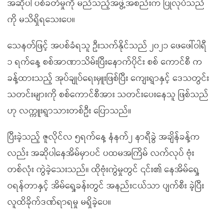
အဆိုပါ ပစ်ခတ်မှုကို မည်သည့်အဖွဲ့အစည်းက ပြုလုပ်သည်
ကို မသိရှိရသေးပေ။
သေနတ်ဖြင့် အပစ်ခံရသူ ဦးသက်နိုင်သည် ၂၀၂၁ ဖေဖေါ်ဝါရီ
၁ ရက်နေ့ စစ်အာဏာသိမ်းပြီးနောက်ပိုင်း စစ် ကောင်စီ က
ခန့်ထားသည့် အုပ်ချုပ်ရေးမှူးဖြစ်ပြီး ကျေးရွာနှင့် ဒေသတွင်း
သတင်းများကို စစ်ကောင်စီအား သတင်းပေးနေသူ ဖြစ်သည်
ဟု လက္ကူးရွာသားတစ်ဦး ပြောသည်။
ပြီးခဲ့သည့် ဇူလိုင်လ ၅ရက်နေ့ နံနက်၂ နာရီခွဲ အချိန်ခန့်က
လည်း အဆိုပါနေအိမ်မှာပင် ပထမအကြိမ် လက်လုပ် ဗုံး
တစ်လုံး ကွဲခဲ့သေးသည်။ ထိုဗုံးကွဲမှုတွင် ၎င်း၏ နေအိမ်ရှေ့
ဝရန်တာနှင့် အိမ်ရှေ့ခန်းတွင် အနည်းငယ်သာ ပျက်စီး ခဲ့ပြီး
လူထိခိုက်ဒဏ်ရာရမှု မရှိခဲ့ပေ။