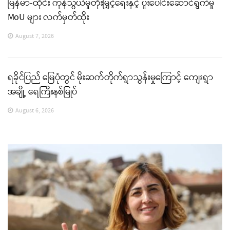
မြန်မာ-ထိုင်း ကုန်သွယ်မှုတိုးမြှင့်ရေးနှင့် ပူးပေါင်းဆောင်ရွက်မှု
MoU များ လက်မှတ်ထိုး
August 7, 2026
ရခိုင်ပြည် မြေပုံတွင် မိုးဆက်တိုက်ရွာသွန်းမှုကြောင့် ကျေးရွာ
အချို့ ရေကြီးနစ်မြုပ်
August 6, 2026