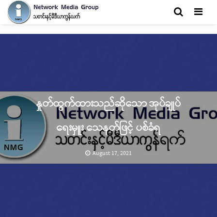
Men
နှုတ်ထွက်ထားသည်ဆိုသော အုပ်ချုပ်
ရေးမှူး သေနတ်ဖြင့် ပစ်ခံရ
August 17, 2021