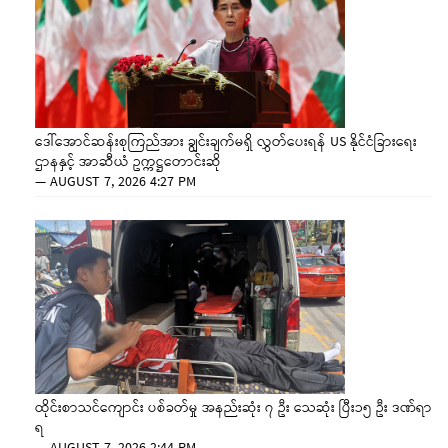
ဒေါ်အောင်ဆန်းစုကြည်အား ချွင်းချက်မရှိ လွှတ်ပေးရန် US နိုင်ငံခြားရေး
ဌာနနှင့် အာဆီယံ ဥက္ကဋ္ဌတောင်းဆို
—
AUGUST 7, 2026 4:27 PM
ထိုင်းစာသင်ကျောင်း ပစ်ခတ်မှု အနည်းဆုံး ၇ ဦး သေဆုံး ပြီး၁၅ ဦး ဒဏ်ရာ
ရ