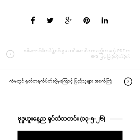
စစ်ကောင်စီတပ်ဖွဲ့ဝင်များ တင်ဆောင်လာသည့်ကားကို PDF က
RPG ဖြင့် ခြုံခိုတိုက်ခိုက်
ကံမတွင် ရုတ်တရက်ပိတ်ဆို့မှုကြောင့် ပြည်သူများ အခက်ကြုံ
ဗုဒ္ဓဟူးနေ့ည ရုပ်သံသတင်း (၁၃-၅-၂၆)