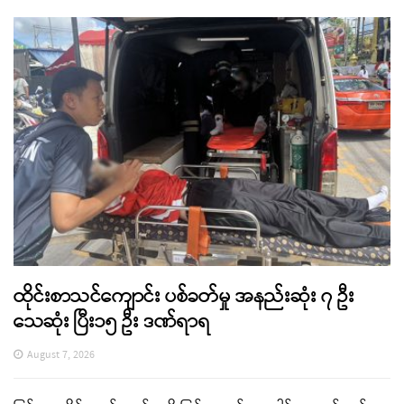
ထိုင်းစာသင်ကျောင်း ပစ်ခတ်မှု အနည်းဆုံး ၇ ဦး
သေဆုံး ပြီး၁၅ ဦး ဒဏ်ရာရ
August 7, 2026