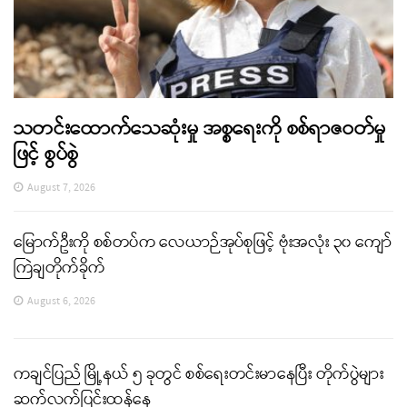
သတင်းထောက်သေဆုံးမှု အစ္စရေးကို စစ်ရာဇဝတ်မှု
ဖြင့် စွပ်စွဲ
August 7, 2026
မြောက်ဦးကို စစ်တပ်က လေယာဉ်အုပ်စုဖြင့် ဗုံးအလုံး ၃၀ ကျော်
ကြဲချတိုက်ခိုက်
August 6, 2026
ကချင်ပြည် မြို့နယ် ၅ ခုတွင် စစ်ရေးတင်းမာနေပြီး တိုက်ပွဲများ
ဆက်လက်ပြင်းထန်နေ