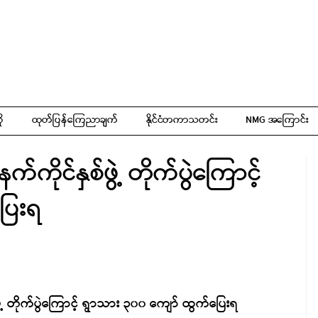
ို
ထုတ်ပြန်ကြေညာချက်
နိုင်ငံတကာသတင်း
NMG အကြောင်း
်ကိုင်နှစ်ဖွဲ့ တိုက်ပွဲကြောင့်
ြေးရ
ွဲ့ တိုက်ပွဲကြောင့် ရွာသား ၃၀၀ ကျော် ထွက်ပြေးရ