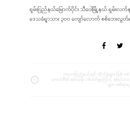
ရှမ်းပြည်နယ်မြောက်ပိုင်း သီပေါမြို့နယ် ရှမ်းလက်န
ဒေသခံရွာသား ၃၀၀ ကျော်လောက် စစ်ဘေးလွတ်ရ
ကယားပြည်နယ်တွင် တိုက်ပွဲများ ဖြစ်၊ စစ်
ကောင်စီ၏ ရမ်းသန်း ပစ်ခတ်မှုကြောင့် အရပ်သား
များ ဒဏ်ရာရ