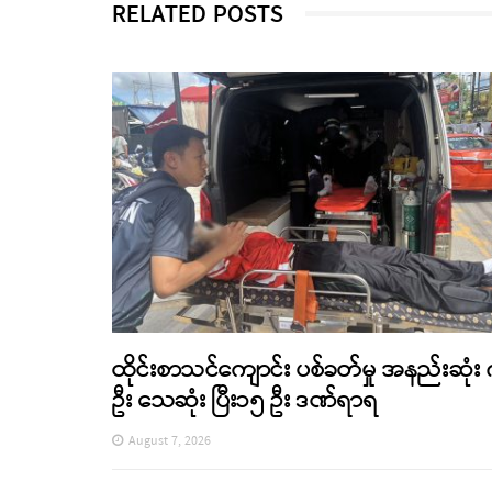
RELATED POSTS
ထိုင်းစာသင်ကျောင်း ပစ်ခတ်မှု အနည်းဆုံး 
ဦး သေဆုံး ပြီး၁၅ ဦး ဒဏ်ရာရ
August 7, 2026