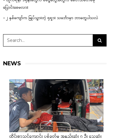
– ယူကရိန်း ဒရုန်းတွေက စစ်ပွဲတွေအတွက် ခေတ်သစ်တစ်ခု
ပြောင်းစေမလား
– ၂ နှစ်ကျော်က မြုပ်သွားတဲ့ ရုရှား သင်္ဘောမှာ ဘာတွေပါသလဲ
NEWS
ထိုင်းစာသင်ကျောင်း ပစ်ခတ်မှု အနည်းဆုံး ၇ ဦး သေဆုံး