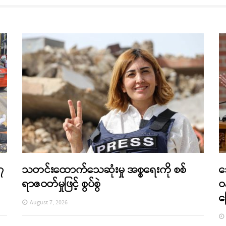
၇
သတင်းထောက်သေဆုံးမှု အစ္စရေးကို စစ်
သ
ရာဇဝတ်မှုဖြင့် စွပ်စွဲ
ဝ
August 7, 2026