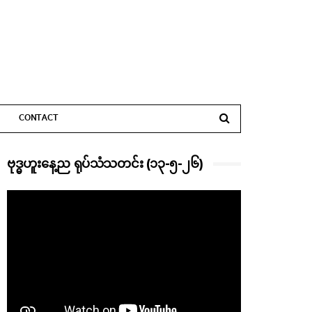
CONTACT
ဗုဒ္ဓဟူးနေ့ည ရုပ်သံသတင်း (၁၃-၅-၂၆)