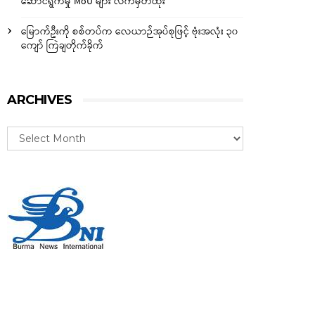
ဆောင်ရွက်မှု MoU များ လက်မှတ်ထိုး
မြောက်ဦးကို စစ်တပ်က လေယာဉ်အုပ်စုဖြင့် ဗုံးအလုံး ၃၀
ကျော် ကြဲချတိုက်ခိုက်
ARCHIVES