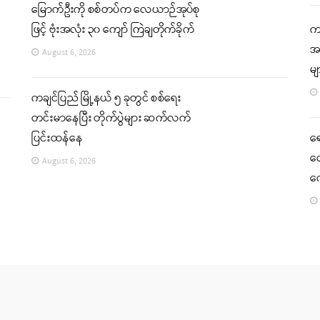
မြောက်ဦးကို စစ်တပ်က လေယာဉ်အုပ်စု
ဖြင့် ဗုံးအလုံး ၃၀ ကျော် ကြဲချတိုက်ခိုက်
ကခ
အင
August 6, 2026
မ
ကချင်ပြည် မြို့နယ် ၅ ခုတွင် စစ်ရေး
တင်းမာနေပြီး တိုက်ပွဲများ ဆက်လက်
ပြင်းထန်နေ
ရ
လေ
August 6, 2026
က