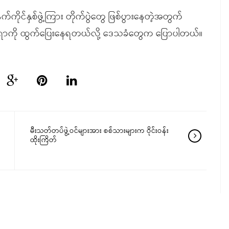
က်ကိုင်နှစ်ဖွဲ့ကြား တိုက်ပွဲတွေ ဖြစ်ပွားနေတဲ့အတွက်
ာကို ထွက်ပြေးနေရတယ်လို့ ဒေသခံတွေက ပြောပါတယ်။
မီးသတ်တပ်ဖွဲ့ဝင်များအား စစ်သားများက ဝိုင်းဝန်း
ထိုးကြိတ်