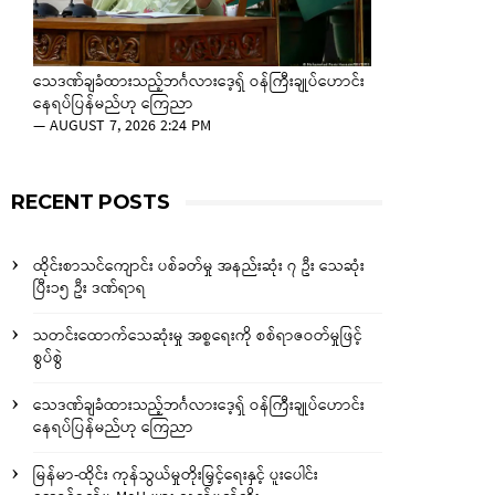
သေဒဏ်ချခံထားသည့်ဘင်္ဂလားဒေ့ရှ် ဝန်ကြီးချုပ်ဟောင်း
နေရပ်ပြန်မည်ဟု ကြေညာ
—
AUGUST 7, 2026 2:24 PM
RECENT POSTS
ထိုင်းစာသင်ကျောင်း ပစ်ခတ်မှု အနည်းဆုံး ၇ ဦး သေဆုံး
ပြီး၁၅ ဦး ဒဏ်ရာရ
သတင်းထောက်သေဆုံးမှု အစ္စရေးကို စစ်ရာဇဝတ်မှုဖြင့်
စွပ်စွဲ
သေဒဏ်ချခံထားသည့်ဘင်္ဂလားဒေ့ရှ် ဝန်ကြီးချုပ်ဟောင်း
နေရပ်ပြန်မည်ဟု ကြေညာ
မြန်မာ-ထိုင်း ကုန်သွယ်မှုတိုးမြှင့်ရေးနှင့် ပူးပေါင်း