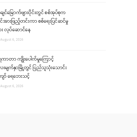
ျင်မြောက်ဖျားပိုင်းတွင် စစ်အုပ်စုက
်အားဖြည့်တင်းကာ စစ်ရေးပြင်ဆင်မှု
ျား လုပ်ဆောင်နေ
August 6, 2026
ေကာတာ ကျိုးပေါက်မှုကြောင့်
းမျက်နှာမြို့တွင် ပြည်သူသုံးသောင်း
ျော် ရေဘေးသင့်
August 6, 2026