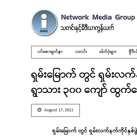
ပင်မစာမျက်နှာ
သတင်း
ဓါတ်ပုံများ
ဗွီဒီယ
ရှမ်းမြောက် တွင် ရှမ်းလက်နက
ရွာသား ၃၀၀ ကျော် ထွက်ပ
August 17, 2021
ရှမ်းမြောက် တွင် ရှမ်းလက်နက်ကိုင်နှစ်ဖ