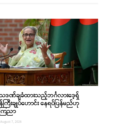
ေဒဏ်ချခံထားသည့်ဘင်္ဂလားဒေ့ရှ်
န်ကြီးချုပ်ဟောင်း နေရပ်ပြန်မည်ဟု
ကြေညာ
August 7, 2026