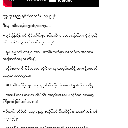
ဗုဒ္ဓဟူးနေ့ည ရုပ်သံသတင်း (၁၃-၅-၂၆)
ဒီနေ့ အစီအစဉ်တွေထဲမှာတော့…..
– ချင်းပြည်နဲ့ စစ်ကိုင်းတိုင်းမှာ စစ်တပ်က လေကြောင်းက ဗုံးကြဲလို့
စစ်သုံ့ပန်းတွေ အပါအဝင် လူသေဆုံး
– ရှမ်းမြောက်-ကချင် အစပ် မဘိမ်းဘက်မှာ စစ်တပ်က အင်အား
အမြောက်အများ တိုးချဲ့
– ထိုင်းရောက် မြန်မာတွေ လုံခြုံရေးနဲ့ အလုပ်လုပ်ဖို့ အကန့်အသတ်
တွေက ဘာတွေလဲ။
– UFC ခါးပတ်ပိုင်ရှင် ဂျော့ရှူဝါဗန် ထိုင်းနဲ့ မလေးရှားကို လာဖို့ရှိ
– အမေရိကား-တရုတ် ထိပ်သီး အစည်းအဝေး မတိုင်ခင် ဘာတွေ
ကြိုတင် ပြင်ဆင်နေသလဲ
– ပီကင်း ထိပ်သီး ဆွေးနွေးပွဲ မတိုင်ခင် ဖိလစ်ပိုင်နဲ့ အမေရိကန် စစ်
လေ့ကျင့်မှု