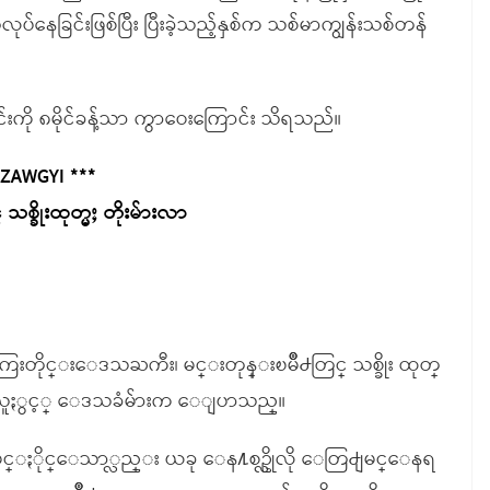
ေခြင်းဖြစ်ပြီး ပြီးခဲ့သည့်နှစ်က သစ်မာကျွန်းသစ်တန်
ိုင်းကို ၈မိုင်ခန့်သာ ကွာဝေးကြောင်း သိရသည်။
 ZAWGYI ***
စ္ခိုးထုတ္မႈ တိုးမ်ားလာ
ကြးတိုင္းေဒသႀကီး၊ မင္းတုန္းၿမိဳ႕တြင္ သစ္ခိုး ထုတ္
င္းခ်သူႏွင့္ ေဒသခံမ်ားက ေျပာသည္။
ေတြ႕ျမင္ႏိုင္ေသာ္လည္း ယခု ေန႔စဥ္လိုလို ေတြ႕ျမင္ေနရ