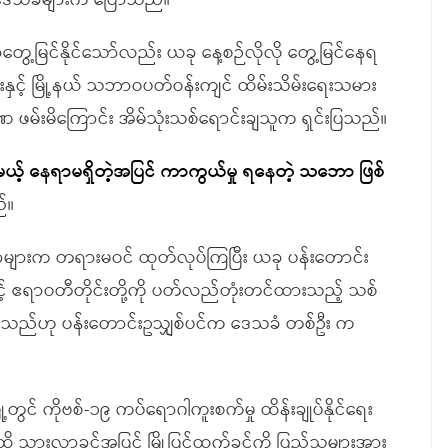
် ဒေသခံများက ပြောသည်။
ွေ့မြင်နိုင်သော်လည်း ယခု နေ့စဉ်လိုလို တွေ့မြင်နေရ
းနှင့် မြို့နယ် သဘာဝပတ်ဝန်းကျင် ထိမ်းသိမ်းရေးသမား
 ဖမ်းမိကြောင်း အိမ်သုံးသစ်ရောင်းချသူက ရှင်းပြသည်။
ယ့် နေရာမရှိတဲ့အပြင် ကာကွယ်မှု ရနေတဲ့ သဘော ဖြစ်
်။
များက တရားမဝင် ထုတ်လုပ်ကြပြီး ယခု ပန်းတောင်း
့် ဧရာဝတီတိုင်းတို့ကို ပတ်လည်တုံးတင်ထားသည့် သစ်
ေရသည်ဟု ပန်းတောင်းဥသျှစ်ပင်က ဒေသခံ တစ်ဦး က
ု့တွင် ကိုဗစ်-၁၉ ကပ်ရောဂါကူးစက်မှု ထိန်းချုပ်နိုင်ရေး
သွားလာခွင့်အပြင် မြို့ပြင်ထွက်ခွင့်ကို ပြည်သူများအား