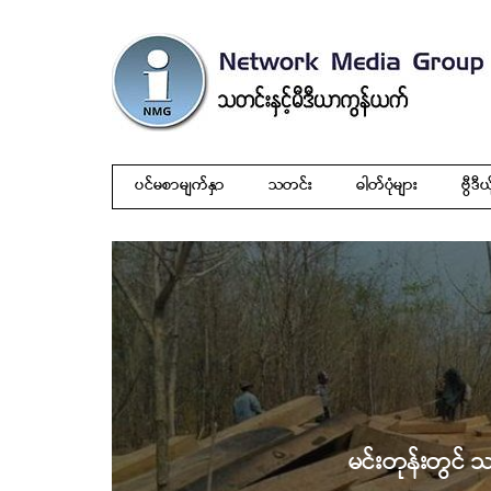
ပင်မစာမျက်နှာ
သတင်း
ဓါတ်ပုံများ
ဗွီဒီယ
မင်းတုန်းတွင် သ