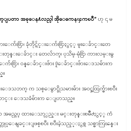
ခ်က္ျပတာ အခုေန႔လည္ပါ အိုေကေနၾကၿပီ”
ဟု ၎ မ
်း႐ြာ၊ ခုံတိုင္က်င္းေက်း႐ြာႏွင့္ မူးေခ်ာင္းတေ
တုန္းေခ်ာင္း တေလ်ာက္၊ ပုသိမ္-မုံ႐ြာ ကားလမ္းမွ
က်း႐ြာ၊ ဝန္ေခ်ာင္းဖ်ား ႐ူေခ်ာင္းဖ်ားေဒသမ်ားက
္။
းေဒသဘက္ က သစ္ေမွာင္ခိုသမားမ်ား အဝင္အထြက္မ်ားၿပီး
ေၾကာင္း ေဒသခံမ်ားက ေျပာသည္။
ဒသ အမည္တပ္ ထားေသာ္လည္း မင္းတုန္းၿမိဳ႕ႏွင့္ ကံ
တ္လုပ္ေနျခင္းျဖစ္ၿပီး ၿပီးခဲ့သည့္ႏွစ္က သစ္မာကြၽန္း