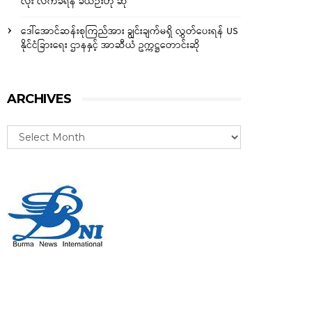
လုံး လက်ခံရန် ခဲယဉ်းဟု ဆို
ဒေါ်အောင်ဆန်းစုကြည်အား ချွင်းချက်မရှိ လွှတ်ပေးရန် US
နိုင်ငံခြားရေး ဌာနနှင့် အာဆီယံ ဥက္ကဋ္ဌတောင်းဆို
ARCHIVES