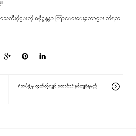
္။
ာႀကိဳးဝိုင္းကို ၈မိုင္ခန႔္သာ ကြာေဝးေၾကာင္း သိရသ
ရဲတပ်ဖွဲ့မှ ထွက်လိုလျှင် ထောင်သုံးနှစ်ကျခံရမည်