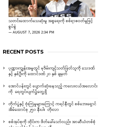
သတင်းထောက်သေဆုံးမှု အစ္စရေးကို စစ်ရာဇဝတ်မှုဖြင့်
စွပ်စွဲ
—
AUGUST 7, 2026 2:34 PM
RECENT POSTS
ပုဏ္ဏားကျွန်းအမှုတွင် မုဒိမ်းကျင့်သတ်ဖြတ်သူကို သေဒဏ်
နှင့် နှစ်ဦးကို ထောင်ဒဏ် ၂၀ နှစ် ချမှတ်
အောင်ပန်းတွင် ပျောက်ဆုံးနေသည့် ကလေးငယ်အလောင်း
ကို ရေတွင်းပျက်၌တွေ့ရှိ
တိုက်ပွဲနှင့် ဗုံးကြဲမှုများကြောင့် ကရင်နီတွင် စစ်ဘေးရှောင်
အိမ်ထောင်စု ၂၅၀ နီးပါး တိုးလာ
စစ်အုပ်စုကို ထိုင်းက ဖိတ်ခေါ်သော်လည်း အာဆီယံတစ်စုံ