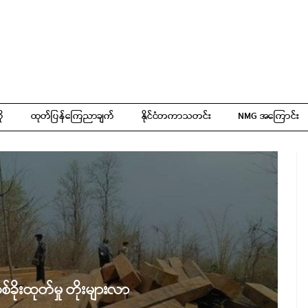
ို
ထုတ်ပြန်ကြေညာချက်
နိုင်ငံတကာသတင်း
NMG အကြောင်း
စ်ခိုးထုတ်မှု တိုးများလာ