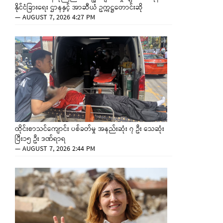
နိုင်ငံခြားရေး ဌာနနှင့် အာဆီယံ ဥက္ကဋ္ဌတောင်းဆို
—
AUGUST 7, 2026 4:27 PM
ထိုင်းစာသင်ကျောင်း ပစ်ခတ်မှု အနည်းဆုံး ၇ ဦး သေဆုံး
ပြီး၁၅ ဦး ဒဏ်ရာရ
—
AUGUST 7, 2026 2:44 PM