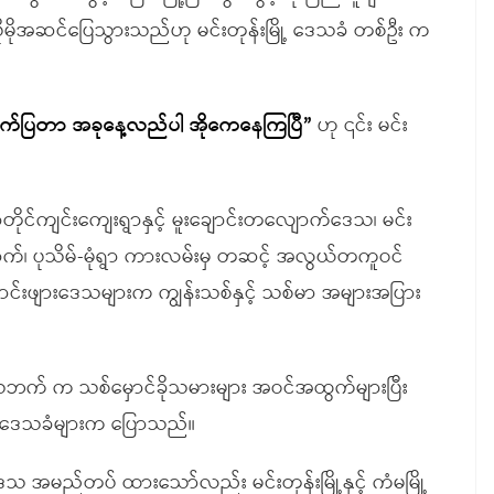
ိုမိုအဆင်ပြေသွားသည်ဟု မင်းတုန်းမြို့ ဒေသခံ တစ်ဦး က
က်ပြတာ အခုနေ့လည်ပါ အိုကေနေကြပြီ”
ဟု ၎င်း မင်း
ခုံတိုင်ကျင်းကျေးရွာနှင့် မူးချောင်းတလျောက်ဒေသ၊ မင်း
ာက်၊ ပုသိမ်-မုံရွာ ကားလမ်းမှ တဆင့် အလွယ်တကူဝင်
ချောင်းဖျားဒေသများက ကျွန်းသစ်နှင့် သစ်မာ အများအပြား
ေသဘက် က သစ်မှောင်ခိုသမားများ အဝင်အထွက်များပြီး
်း ဒေသခံများက ပြောသည်။
 အမည်တပ် ထားသော်လည်း မင်းတုန်းမြို့နှင့် ကံမမြို့