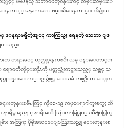
မ်ားႏွင့္ ၿမိဳ႕နယ္ သဘာဝပတ္ဝန္းက်င္ ထိမ္းသိမ္းေ
ေၾကာင့္ မၾကာခဏ ဖမ္းမိေၾကာင္း အိမ္သုံးသ
မယ့္ ေနရာမရွိတဲ့အျပင္ ကာကြယ္မႈ ရေနတဲ့ သေဘာ ျဖ
ေျပာသည္။
ခံမ်ားက တရားမဝင္ ထုတ္လုပ္ၾကၿပီး ယခု ပန္းေတာင္း
္ ဧရာဝတီတိုင္းတို႔ကို ပတ္လည္တုံးတင္ထားသည့္ သစ္တင္ သ
ည္ဟု ပန္းေတာင္းဥသွ်စ္ပင္က ေဒသခံ တစ္ဦး က ေျပာ
းတုန္းၿမိဳ႕တြင္ ကိုဗစ္-၁၉ ကပ္ေရာဂါကူးစက္မႈ ထိ
ရီမွ ညေန ၄ နာရီအထိ သြားလာခြင့္အျပင္ ၿမိဳ႕ျပင္ထြက္ခြ
ွာင္ခိုမ်ား အတြက္ ပိုမိုအဆင္ေျပသြားသည္ဟု မင္းတုန္းၿ