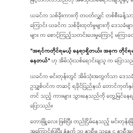
မြင့်တက်လာသည်ဟု အိမ်သုံးသစ်ရောင်းချသူနှင့
ယခင်က သစ်ခိုးကားကို တပတ်လျှင် တစ်စီးခန့်သာတ
ကြောင်း ယခင်က သစ်ခိုးထုတ်မှုများကို ဒေသခံမျာ
များ က စောင့်ကြည့်သတင်းပေးမှုကြောင့် မကြာခဏ
”အရင်ကတိုင်ရမယ့် နေရာရှိတယ်။ အခုက တိုင်ရမ
နေတယ်”
ဟု အိမ်သုံးသစ်ရောင်းချသူ က ပြောသည
ယခင်က မင်းတုန်းတွင် အိမ်သုံးအတွက်သာ ဒေသခံ
ဥသျှစ်ပင်က တဆင့် ရခိုင်ပြည်နယ် တောင်ကုတ်နှင
တင် သည့် ကားများ သွားနေသည်ကို တွေ့မြင်န
ပြောသည်။
တောမြို့လေး ဖြစ်ပြီး တည်ငြိမ်နေသည့် မင်းတုန်းမြိ
အကြောင်းပြပြီး နံနက် ၁၀ နာရီမှ ညနေ ၄ နာရီအထိ 