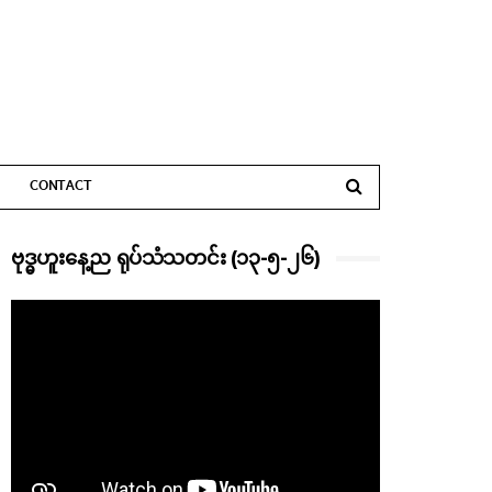
CONTACT
ဗုဒ္ဓဟူးနေ့ည ရုပ်သံသတင်း (၁၃-၅-၂၆)