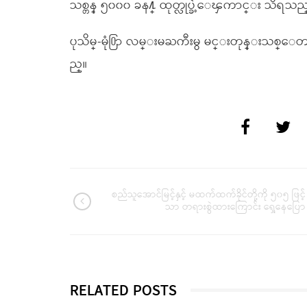
သစ္တန္ ၅၀၀၀ ခန႔္ ထုတ္လုပ္ခဲ့ေၾကာင္း သိရသည
ပုသိမ္-မုံ႐ြာ လမ္းမႀကီးမွ မင္းတုန္းသစ္ေတ
ည္။
စည်သူအောင်မြင့်နှင့် မထက်ထက်ခိုင်တို့ကို ၅၀၅ ဖြင့်
သာ တရားစွဲထားကြောင်း ရှေ့နေပြော
RELATED POSTS