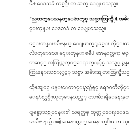
မိဳ႕ ေဒသခံ တစ္ဦး က ဆက္ ေျပာသည္။
”ညဘက္ေသနတ္ေဖာက္ရင္ သစ္ကားထြက္ဖို႔ အ
င္းတုန္း ေဒသခံ က ေျပာသည္။
မင္းတုန္းၿမိဳ႕နယ္ ေျမာက္ျခမ္း တိုင္းတားေက
လ်ာက္ေဒသ၊ မင္းတုန္း ၿမိဳ႕ အေနာက္ဘက္ မင္း
တဆင့္ အလြယ္တကူဝင္ေရာက္ႏိုင္ သည့္ မွန္ေ
ကြၽန္းသစ္ႏွင့္ သစ္မာ အမ်ားအျပားထြက္ရွိသည
ထို႔အျပင္ ပန္းေတာင္းဥသွ်စ္ပင္ ဧရာဝတီတိုင္
ေန႔စဥ္သစ္ခိုးထုတ္ေနသည့္ ကားမ်ားရွိေန
ျမန္မာ့သစ္လုပ္ငန္း၏ သရက္သစ္ ထုတ္လုပ္ေရးေ
မၿမိဳ႕ နယ္မ်ား၏ အေနာက္ဘက္ အေနာက္႐ိုးမ က ထု