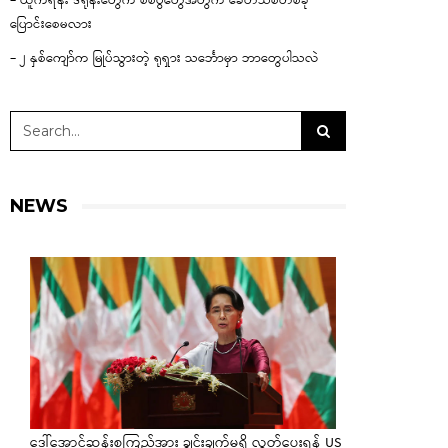
– ယူကရိန်း ဒရုန်းတွေက စစ်ပွဲတွေအတွက် ခေတ်သစ်တစ်ခု
ပြောင်းစေမလား
– ၂ နှစ်ကျော်က မြုပ်သွားတဲ့ ရုရှား သင်္ဘောမှာ ဘာတွေပါသလဲ
NEWS
ဒေါ်အောင်ဆန်းစုကြည်အား ချွင်းချက်မရှိ လွှတ်ပေးရန် US