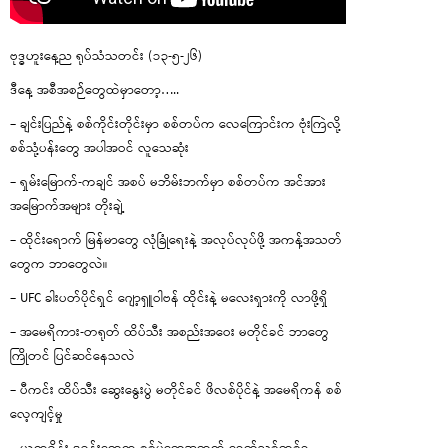
ဗုဒ္ဓဟူးနေ့ည ရုပ်သံသတင်း (၁၃-၅-၂၆)
ဒီနေ့ အစီအစဉ်တွေထဲမှာတော့…..
– ချင်းပြည်နဲ့ စစ်ကိုင်းတိုင်းမှာ စစ်တပ်က လေကြောင်းက ဗုံးကြဲလို့
စစ်သုံ့ပန်းတွေ အပါအဝင် လူသေဆုံး
– ရှမ်းမြောက်-ကချင် အစပ် မဘိမ်းဘက်မှာ စစ်တပ်က အင်အား
အမြောက်အများ တိုးချဲ့
– ထိုင်းရောက် မြန်မာတွေ လုံခြုံရေးနဲ့ အလုပ်လုပ်ဖို့ အကန့်အသတ်
တွေက ဘာတွေလဲ။
– UFC ခါးပတ်ပိုင်ရှင် ဂျော့ရှူဝါဗန် ထိုင်းနဲ့ မလေးရှားကို လာဖို့ရှိ
– အမေရိကား-တရုတ် ထိပ်သီး အစည်းအဝေး မတိုင်ခင် ဘာတွေ
ကြိုတင် ပြင်ဆင်နေသလဲ
– ပီကင်း ထိပ်သီး ဆွေးနွေးပွဲ မတိုင်ခင် ဖိလစ်ပိုင်နဲ့ အမေရိကန် စစ်
လေ့ကျင့်မှု