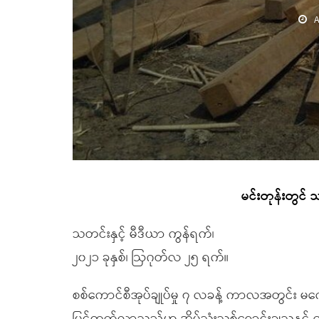
A
မင်းတုန်းတွင် သ
သတင်းနှင့် မီဒီယာ ကွန်ရက်၊
၂၀၂၁ ခုနှစ်၊ ဩဂုတ်လ ၂၅ ရက်။
စစ်ကောင်စီအုပ်ချုပ်မှု ၇ လခန့် ကာလအတွင်း မကွေးတ