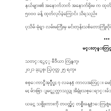
နယ်များ၏ အနောက်ဘက် အနောက်ရိုးမ က ထုတ်လုပ်န
၅၀၀၀ ခန့် ထုတ်လုပ်ခဲ့ကြောင်း သိရသည်။
ပုသိမ်-မုံရွာ လမ်းမကြီးမှ မင်းတုန်းသစ်တောကြိုးဝ
***
မင္းတုန္းတြင္ သ
သတင္းႏွင့္ မီဒီယာ ကြန္ရက္၊
၂၀၂၁ ခုႏွစ္၊ ဩဂုတ္လ ၂၅ ရက္။
စစ္ေကာင္စီအုပ္ခ်ဳပ္မႈ ၇ လခန႔္ ကာလအတြင္း မေ
မႈ မ်ားစြာ ျမင့္တက္လာသည္ဟု အိမ္သုံးသစ္ေရာ
ယခင္က သစ္ခိုးကားကို တပတ္လွ်င္ တစ္စီးခန႔္သာ