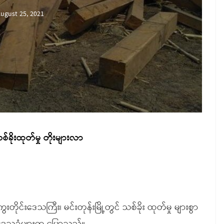
ugust 25, 2021
စ်ခိုးထုတ်မှု တိုးများလာ
ိုင်းဒေသကြီး၊ မင်းတုန်းမြို့တွင် သစ်ခိုး ထုတ်မှု များစွာ