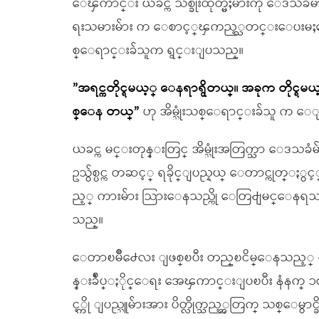
ေၾကာင္း ယခင္က သစ္ခိုးထုတ္မႈမ်ားကို ေဒသခံ
ရးသမားမ်ား က ေစာင့္ၾကည့္သတင္းေပးမႈ
စ္ေရာင္းခ်သူက ရွင္းျပသည္။
”အရင္ကတိုင္ရမယ့္ ေနရာရွိတယ္။ အခုက တိုင္ရ
စ္ေန တယ္”
ဟု အိမ္သုံးသစ္ေရာင္းခ်သူ က 
ယခင္က မင္းတုန္းတြင္ အိမ္သုံးအတြက္သာ ေဒသ
ဥသွ်စ္ပင္က တဆင့္ ရခိုင္ျပည္နယ္ ေတာင္ကုတ္ႏွင့
ည့္ ကားမ်ား သြားေနသည္ကို ေတြ႕ျမင္ေနရသ
သည္။
ေတာၿမိဳ႕ေလး ျဖစ္ၿပီး တည္ၿငိမ္ေနသည့္ မင္
န္းခ်ဳပ္ႏိုင္ေရး အေၾကာင္းျပၿပီး နံနက္ ၁၀ နာ
င့္ကို ျပည္သူမ်ားအား ပိတ္လိုက္သည့္အတြက္ သစ္ေမ