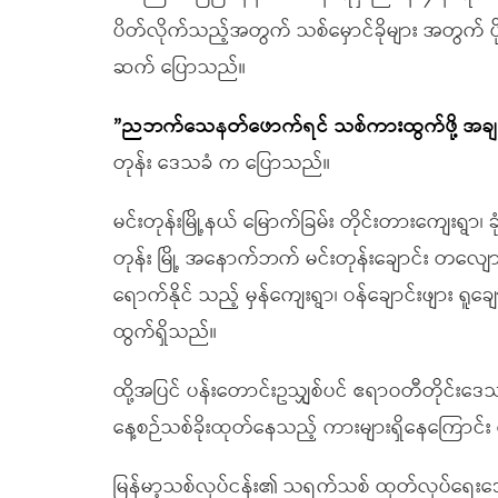
ပိတ်လိုက်သည့်အတွက် သစ်မှောင်ခိုများ အတွက် ပ
ဆက် ပြောသည်။
”ညဘက်သေနတ်ဖောက်ရင် သစ်ကားထွက်ဖို့ အချ
တုန်း ဒေသခံ က ပြောသည်။
မင်းတုန်းမြို့နယ် မြောက်ခြမ်း တိုင်းတားကျေးရွာ၊ 
တုန်း မြို့ အနောက်ဘက် မင်းတုန်းချောင်း တလျေ
ရောက်နိုင် သည့် မှန်ကျေးရွာ၊ ဝန်ချောင်းဖျား ရူ
ထွက်ရှိသည်။
ထို့အပြင် ပန်းတောင်းဥသျှစ်ပင် ဧရာဝတီတိုင်းဒ
နေ့စဉ်သစ်ခိုးထုတ်နေသည့် ကားများရှိနေကြောင
မြန်မာ့သစ်လုပ်ငန်း၏ သရက်သစ် ထုတ်လုပ်ရေးဒေသ