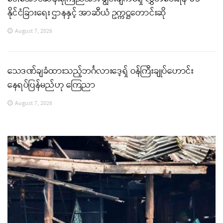
နိုင်ငံခြားရေး ဌာနနှင့် အာဆီယံ ဥက္ကဋ္ဌတောင်းဆို
August 7, 2026
သေဒဏ်ချခံထားသည့်ဘင်္ဂလားဒေ့ရှ် ဝန်ကြီးချုပ်ဟောင်း
နေရပ်ပြန်မည်ဟု ကြေညာ
August 7, 2026