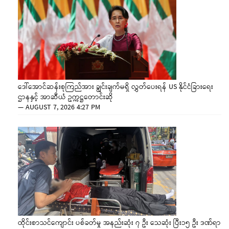
ဒေါ်အောင်ဆန်းစုကြည်အား ချွင်းချက်မရှိ လွှတ်ပေးရန် US နိုင်ငံခြားရေး
ဌာနနှင့် အာဆီယံ ဥက္ကဋ္ဌတောင်းဆို
—
AUGUST 7, 2026 4:27 PM
ထိုင်းစာသင်ကျောင်း ပစ်ခတ်မှု အနည်းဆုံး ၇ ဦး သေဆုံး ပြီး၁၅ ဦး ဒဏ်ရာ