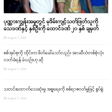
ပုဏ္ဏားကျွန်းအမှုတွင် မုဒိမ်းကျင့်သတ်ဖြတ်သူကို
သေဒဏ်နှင့် နှစ်ဦးကို ထောင်ဒဏ် ၂၀ နှစ် ချမှတ်
August 7, 2026
စစ်အုပ်စုကို ထိုင်းက ဖိတ်ခေါ်သော်လည်း အာဆီယံတစ်စုံလုံး
လက်ခံရန် ခဲယဉ်းဟု ဆို
August 7, 2026
သတင်းထောက်သေဆုံးမှု အစ္စရေးကို စစ်ရာဇဝတ်မှုဖြင့် စွပ်စွဲ
August 7, 2026