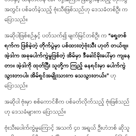
အတွင်း ပစ်ခတ်ခဲ့သည့် ဗုံးသီးဖြစ်သည်ဟု ဒေသခံတစ်ဦး က
ပြောသည်။
အဆိုပါဖြစ်စဉ်နှင့် ပတ်သက်၍ မျက်မြင်တစ်ဦး က
“ရှေ့တစ်
ရက်က ဖြစ်ခဲ့တဲ့ တိုက်ပွဲမှာ ပစ်ထားတဲ့ဗုံးသီး ဟုတ် တယ်ဗျ။
အဲ့ဒါက အခုပေါက်ကွဲမှုဖြစ်တဲ့ အိမ်မှာ ဒီခေါင်မိုးပေါ်မှာ ကျနေ
တာ။ အဲ့ဒါကို ထုတ်ပြီး သူတို့က ကြည့် နေရင်းမှာ ပေါက်ကွဲ
သွားတာပါ။ အိမ်ရှင်အမျိုးသားက သေသွားတယ်။”
ဟု
ပြောသည်။
အဆိုပါ ဗုံးမှာ စစ်ကောင်စီက ပစ်ခတ်လိုက်သည့် ဗုံးဖြစ်သည်
ဟု ဒေသခံများက ပြောသည်။
ဗုံးသီးပေါက်ကွဲမှုကြောင့် အသက် ၄၀ အရွယ် ဦးဟဲဘစ် ဆိုသူ