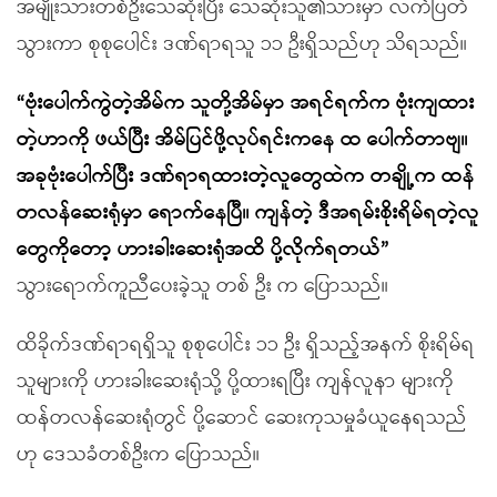
အမျိုးသားတစ်ဦးသေဆုံးပြီး သေဆုံးသူ၏သားမှာ လက်ပြတ်
သွားကာ စုစုပေါင်း ဒဏ်ရာရသူ ၁၁ ဦးရှိသည်ဟု သိရသည်။
“ဗုံးပေါက်ကွဲတဲ့အိမ်က သူတို့အိမ်မှာ အရင်ရက်က ဗုံးကျထား
တဲ့ဟာကို ဖယ်ပြီး အိမ်ပြင်ဖို့လုပ်ရင်းကနေ ထ ပေါက်တာဗျ။
အခုဗုံးပေါက်ပြီး ဒဏ်ရာရထားတဲ့လူတွေထဲက တချို့က ထန်
တလန်ဆေးရုံမှာ ရောက်နေပြီ။ ကျန်တဲ့ ဒီအရမ်းစိုးရိမ်ရတဲ့လူ
တွေကိုတော့ ဟားခါးဆေးရုံအထိ ပို့လိုက်ရတယ်”
သွားရောက်ကူညီပေးခဲ့သူ တစ် ဦး က ပြောသည်။
ထိခိုက်ဒဏ်ရာရရှိသူ စုစုပေါင်း ၁၁ ဦး ရှိသည့်အနက် စိုးရိမ်ရ
သူများကို ဟားခါးဆေးရုံသို့ ပို့ထားရပြီး ကျန်လူနာ များကို
ထန်တလန်ဆေးရုံတွင် ပို့ဆောင် ဆေးကုသမှုခံယူနေရသည်
ဟု ဒေသခံတစ်ဦးက ပြောသည်။