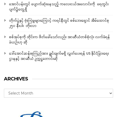
အောင်ပန်းတွင် ပျောက်ဆုံးနေသည့် ကလေးငယ်အလောင်းကို ရေတွင်း
ပျက်၌တွေ့ရှိ
တိုက်ပွဲနှင့် ဗုံးကြဲမှုများကြောင့် ကရင်နီတွင် စစ်ဘေးရှောင် အိမ်ထောင်စု
၂၅၀ နီးပါး တိုးလာ
စစ်အုပ်စုကို ထိုင်းက ဖိတ်ခေါ်သော်လည်း အာဆီယံတစ်စုံလုံး လက်ခံရန်
ခဲယဉ်းဟု ဆို
ဒေါ်အောင်ဆန်းစုကြည်အား ချွင်းချက်မရှိ လွှတ်ပေးရန် US နိုင်ငံခြားရေး
ဌာနနှင့် အာဆီယံ ဥက္ကဋ္ဌတောင်းဆို
ARCHIVES