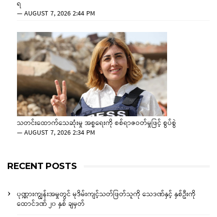
ရ
—
AUGUST 7, 2026 2:44 PM
သတင်းထောက်သေဆုံးမှု အစ္စရေးကို စစ်ရာဇဝတ်မှုဖြင့် စွပ်စွဲ
—
AUGUST 7, 2026 2:34 PM
RECENT POSTS
ပုဏ္ဏားကျွန်းအမှုတွင် မုဒိမ်းကျင့်သတ်ဖြတ်သူကို သေဒဏ်နှင့် နှစ်ဦးကို
ထောင်ဒဏ် ၂၀ နှစ် ချမှတ်