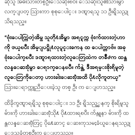
ဆိုသူ အမ်ိဳးသားတစ္ဦးေသဆုံးၿပီး ေသဆုံးသူ၏သားမွာ
လက္ျပတ္ သြားကာ စုစုေပါင္း ဒဏ္ရာရသူ ၁၁ ဦးရွိသည္ဟု
သိရသည္။
“ဗုံးေပါက္ကြဲတဲ့အိမ္က သူတို႔အိမ္မွာ အရင္ရက္က ဗုံးက်ထားတဲ့ဟာ
ကို ဖယ္ၿပီး အိမ္ျပင္ဖို႔လုပ္ရင္းကေန ထ ေပါက္တာဗ်။ အခု
ဗုံးေပါက္ၿပီး ဒဏ္ရာရထားတဲ့လူေတြထဲက တခ်ိဳ႕က ထန္တ
လန္ေဆး႐ုံမွာ ေရာက္ေနၿပီ။ က်န္တဲ့ ဒီအရမ္းစိုးရိမ္ရတဲ့
လူေတြကိုေတာ့ ဟားခါးေဆး႐ုံအထိ ပို႔လိုက္ရတယ္”
သြားေရာက္ကူညီေပးခဲ့သူ တစ္ ဦး က ေျပာသည္။
ထိခိုက္ဒဏ္ရာရရွိသူ စုစုေပါင္း ၁၁ ဦး ရွိသည့္အနက္ စိုးရိမ္ရသူ
မ်ားကို ဟားခါးေဆး႐ုံသို႔ ပို႔ထားရၿပီး က်န္လူနာ မ်ားကို ထ
န္တလန္ေဆး႐ုံတြင္ ပို႔ေဆာင္ ေဆးကုသမႈခံယူေနရသည္ဟု
ေဒသခံတစ္ဦးက ေျပာသည္။