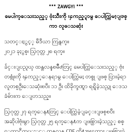
*** ZAWGYI ***
မေပါက္ေသးသည့္ ဗုံးသီးကို ၾကည့္ရာမွ ေပါက္ကြဲမႈျဖစ္
ကာ လူေသဆုံး
သတင္းႏွင့္ မီဒီယာ ကြန္ရက္။
၂၀၂၁ ခုႏွစ္၊ ဩဂုတ္လ ၂၈ ရက္။
ခ်င္းျပည္နယ္ ထန္တလန္ၿမိဳ႕တြင္ မေပါက္ကြဲေသးသည့္ ဗုံး
တစ္လုံးကို ၾကည့္ေနရာမွ ေပါက္ကြဲမႈ တစ္ခု ျဖစ္ ပြားခဲ့ရာ
လူတစ္ဦးေသဆုံးၿပီး ၁၁ ဦး ထိခိုက္ဒဏ္ရာ ရရွိခဲ့သည္ဟု ေဒသ
ခံမ်ားက ေျပာသည္။
ဩဂုတ္လ ၂၇ ရက္ေန႔တြင္ ေပါက္ကြဲခဲ့ျခင္းျဖစ္ၿပီး
အဆိုပါဗုံးမွာ ဩဂုတ္လ ၂၅ ရက္ေန႔က ျဖစ္ပြားခဲ့သည့္ စစ္
ေကာင္စီတပ္ႏွင့္ ထန္တလန္ CDF တို႔အၾကား ျဖစ္ပြားခဲ့