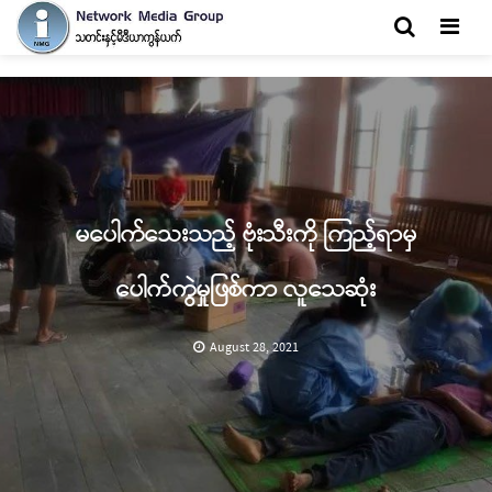
Men
မပေါက်သေးသည့် ဗုံးသီးကို ကြည့်ရာမှ
ပေါက်ကွဲမှုဖြစ်ကာ လူသေဆုံး
August 28, 2021