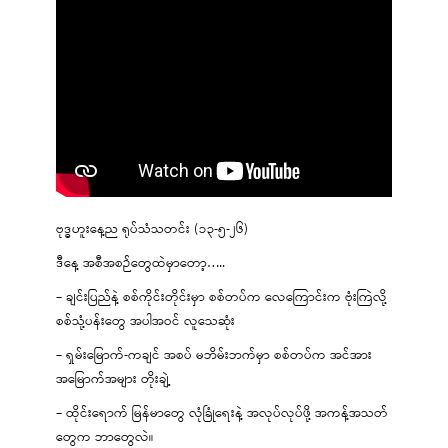
ဗုဒ္ဓဟူးနေ့ည ရုပ်သံသတင်း (၁၃-၅-၂၆)
ဒီနေ့ အစီအစဉ်တွေထဲမှာတော့…..
– ချင်းပြည်နဲ့ စစ်ကိုင်းတိုင်းမှာ စစ်တပ်က လေကြောင်းက ဗုံးကြဲလို့
စစ်သုံ့ပန်းတွေ အပါအဝင် လူသေဆုံး
– ရှမ်းမြောက်-ကချင် အစပ် မဘိမ်းဘက်မှာ စစ်တပ်က အင်အား
အမြောက်အများ တိုးချဲ့
– ထိုင်းရောက် မြန်မာတွေ လုံခြုံရေးနဲ့ အလုပ်လုပ်ဖို့ အကန့်အသတ်
တွေက ဘာတွေလဲ။