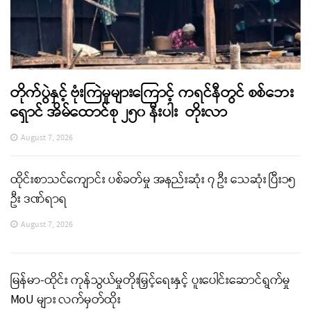
တိုက်ပွဲနှင့် ဗုံးကြဲမှုများကြောင့် ကရင်နီတွင် စစ်ဘေး
ရှောင် အိမ်ထောင်စု ၂၅၀ နီးပါး တိုးလာ
August 7, 2026
ထိုင်းစာသင်ကျောင်း ပစ်ခတ်မှု အနည်းဆုံး ၇ ဦး သေဆုံး ပြီး၁၅
ဦး ဒဏ်ရာရ
August 7, 2026
မြန်မာ-ထိုင်း ကုန်သွယ်မှုတိုးမြှင့်ရေးနှင့် ပူးပေါင်းဆောင်ရွက်မှု
MoU များ လက်မှတ်ထိုး