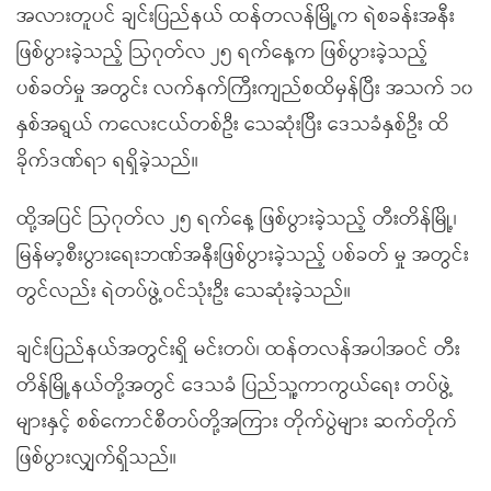
အလားတူပင် ချင်းပြည်နယ် ထန်တလန်မြို့က ရဲစခန်းအနီး
ဖြစ်ပွားခဲ့သည့် ဩဂုတ်လ ၂၅ ရက်နေ့က ဖြစ်ပွားခဲ့သည့်
ပစ်ခတ်မှု အတွင်း လက်နက်ကြီးကျည်စထိမှန်ပြီး အသက် ၁၀
နှစ်အရွယ် ကလေးငယ်တစ်ဦး သေဆုံးပြီး ဒေသခံနှစ်ဦး ထိ
ခိုက်ဒဏ်ရာ ရရှိခဲ့သည်။
ထို့အပြင် ဩဂုတ်လ ၂၅ ရက်နေ့ ဖြစ်ပွားခဲ့သည့် တီးတိန်မြို့၊
မြန်မာ့စီးပွားရေးဘဏ်အနီးဖြစ်ပွားခဲ့သည့် ပစ်ခတ် မှု အတွင်း
တွင်လည်း ရဲတပ်ဖွဲ့ဝင်သုံးဦး သေဆုံးခဲ့သည်။
ချင်းပြည်နယ်အတွင်းရှိ မင်းတပ်၊ ထန်တလန်အပါအဝင် တီး
တိန်မြို့နယ်တို့အတွင် ဒေသခံ ပြည်သူ့ကာကွယ်ရေး တပ်ဖွဲ့
များနှင့် စစ်ကောင်စီတပ်တို့အကြား တိုက်ပွဲများ ဆက်တိုက်
ဖြစ်ပွားလျှက်ရှိသည်။