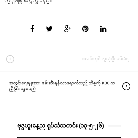
က္ျဖစ္ပြားလွ်က္ရွိသည္။
စလင်းတွင် လူသုံးဦး ဖမ်းခံရ
အတွင်းရေးမှူးအား ဖမ်းဆီးရန်လာရောက်သည့် ကိစ္စကို KBC က
ညှိနှိုင်း သွားမည်
ဗုဒ္ဓဟူးနေ့ည ရုပ်သံသတင်း (၁၃-၅-၂၆)