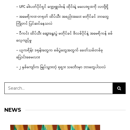
– UFC ခါးပတ်ပိုင်ရှင် ဂျော့ရှူဝါဗန် ထိုင်းနဲ့ မလေးရှားကို လာဖို့ရှိ
– အမေရိကား-တရုတ် ထိပ်သီး အစည်းအဝေး မတိုင်ခင် ဘာတွေ
ကြိုတင် ပြင်ဆင်နေသလဲ
– ပီကင်း ထိပ်သီး ဆွေးနွေးပွဲ မတိုင်ခင် ဖိလစ်ပိုင်နဲ့ အမေရိကန် စစ်
လေ့ကျင့်မှု
– ယူကရိန်း ဒရုန်းတွေက စစ်ပွဲတွေအတွက် ခေတ်သစ်တစ်ခု
ပြောင်းစေမလား
– ၂ နှစ်ကျော်က မြုပ်သွားတဲ့ ရုရှား သင်္ဘောမှာ ဘာတွေပါသလဲ
NEWS