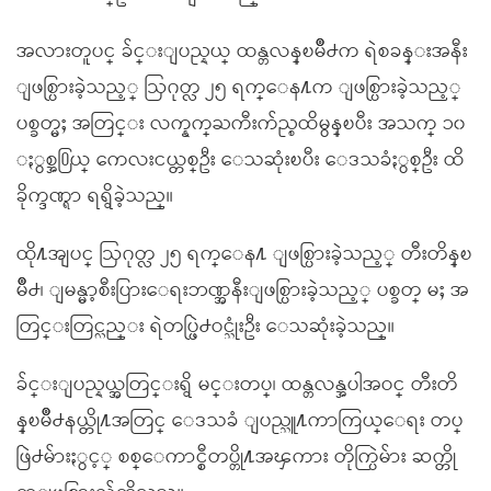
အလားတူပင္ ခ်င္းျပည္နယ္ ထန္တလန္ၿမိဳ႕က ရဲစခန္းအနီး
ျဖစ္ပြားခဲ့သည့္ ဩဂုတ္လ ၂၅ ရက္ေန႔က ျဖစ္ပြားခဲ့သည့္
ပစ္ခတ္မႈ အတြင္း လက္နက္ႀကီးက်ည္စထိမွန္ၿပီး အသက္ ၁၀
ႏွစ္အ႐ြယ္ ကေလးငယ္တစ္ဦး ေသဆုံးၿပီး ေဒသခံႏွစ္ဦး ထိ
ခိုက္ဒဏ္ရာ ရရွိခဲ့သည္။
ထို႔အျပင္ ဩဂုတ္လ ၂၅ ရက္ေန႔ ျဖစ္ပြားခဲ့သည့္ တီးတိန္ၿ
မိဳ႕၊ ျမန္မာ့စီးပြားေရးဘဏ္အနီးျဖစ္ပြားခဲ့သည့္ ပစ္ခတ္ မႈ အ
တြင္းတြင္လည္း ရဲတပ္ဖြဲ႕ဝင္သုံးဦး ေသဆုံးခဲ့သည္။
ခ်င္းျပည္နယ္အတြင္းရွိ မင္းတပ္၊ ထန္တလန္အပါအဝင္ တီးတိ
န္ၿမိဳ႕နယ္တို႔အတြင္ ေဒသခံ ျပည္သူ႔ကာကြယ္ေရး တပ္
ဖြဲ႕မ်ားႏွင့္ စစ္ေကာင္စီတပ္တို႔အၾကား တိုက္ပြဲမ်ား ဆက္တို