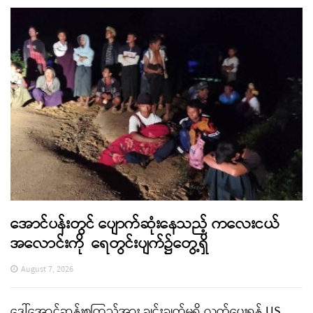
အောင်ပန်းတွင် ပျောက်ဆုံးနေသည့် ကလေးငယ်
အလောင်းကို ရေတွင်းပျက်၌တွေ့ရှိ
August 7, 2026
ဒေါ်အောင်ဆန်းစုကြည်အား ချွင်းချက်မရှိ လွှတ်ပေးရန် US