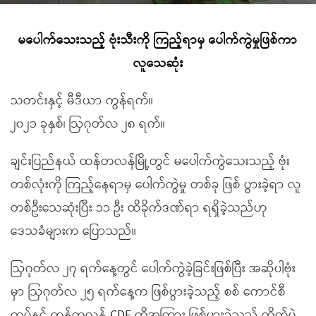
မပေါက်သေးသည့် ဗုံးသီးကို ကြည့်ရာမှ ပေါက်ကွဲမှုဖြစ်ကာ
လူသေဆုံး
သတင်းနှင့် မီဒီယာ ကွန်ရက်။
၂၀၂၁ ခုနှစ်၊ ဩဂုတ်လ ၂၈ ရက်။
ချင်းပြည်နယ် ထန်တလန်မြို့တွင် မပေါက်ကွဲသေးသည့် ဗုံး
တစ်လုံးကို ကြည့်နေရာမှ ပေါက်ကွဲမှု တစ်ခု ဖြစ် ပွားခဲ့ရာ လူ
တစ်ဦးသေဆုံးပြီး ၁၁ ဦး ထိခိုက်ဒဏ်ရာ ရရှိခဲ့သည်ဟု
ဒေသခံများက ပြောသည်။
ဩဂုတ်လ ၂၇ ရက်နေ့တွင် ပေါက်ကွဲခဲ့ခြင်းဖြစ်ပြီး အဆိုပါဗုံး
မှာ ဩဂုတ်လ ၂၅ ရက်နေ့က ဖြစ်ပွားခဲ့သည့် စစ် ကောင်စီ
တပ်နှင့် ထန်တလန် CDF တို့အကြား ဖြစ်ပွားခဲ့သည့် တိုက်ပွဲ