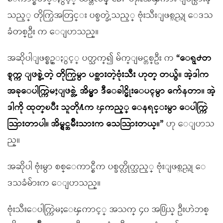
သည့္ တိုက္ပြဲအတြင္း ပစ္ခတ္ခဲ့သည့္ ဗုံးသီးျဖစ္သည္ဟု ေဒသ
ခံတစ္ဦး က ေျပာသည္။
အဆိုပါျဖစ္စဥ္ႏွင့္ ပတ္သက္၍ မ်က္ျမင္တစ္ဦး က
“ေရွ႕တ
စ္ရက္က ျဖစ္ခဲ့တဲ့ တိုက္ပြဲမွာ ပစ္ထားတဲ့ဗုံးသီး ဟုတ္ တယ္ဗ်။ အဲ့ဒါက
အခုေပါက္ကြဲမႈျဖစ္တဲ့ အိမ္မွာ ဒီေခါင္မိုးေပၚမွာ က်ေနတာ။ အဲ့
ဒါကို ထုတ္ၿပီး သူတို႔က ၾကည့္ ေနရင္းမွာ ေပါက္ကြဲ
သြားတာပါ။ အိမ္ရွင္အမ်ိဳးသားက ေသသြားတယ္။”
ဟု ေျပာသ
ည္။
အဆိုပါ ဗုံးမွာ စစ္ေကာင္စီက ပစ္ခတ္လိုက္သည့္ ဗုံးျဖစ္သည္ဟု ေ
ဒသခံမ်ားက ေျပာသည္။
ဗုံးသီးေပါက္ကြဲမႈေၾကာင့္ အသက္ ၄၀ အ႐ြယ္ ဦးဟဲဘစ္