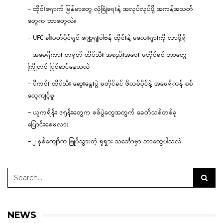
– ထိုင်းရောက် မြန်မာတွေ လုံခြုံရေးနဲ့ အလုပ်လုပ်ဖို့ အကန့်အသတ်
တွေက ဘာတွေလဲ။
– UFC ခါးပတ်ပိုင်ရှင် ဂျော့ရှူဝါဗန် ထိုင်းနဲ့ မလေးရှားကို လာဖို့ရှိ
– အမေရိကား-တရုတ် ထိပ်သီး အစည်းအဝေး မတိုင်ခင် ဘာတွေ
ကြိုတင် ပြင်ဆင်နေသလဲ
– ပီကင်း ထိပ်သီး ဆွေးနွေးပွဲ မတိုင်ခင် ဖိလစ်ပိုင်နဲ့ အမေရိကန် စစ်
လေ့ကျင့်မှု
– ယူကရိန်း ဒရုန်းတွေက စစ်ပွဲတွေအတွက် ခေတ်သစ်တစ်ခု
ပြောင်းစေမလား
– ၂ နှစ်ကျော်က မြုပ်သွားတဲ့ ရုရှား သင်္ဘောမှာ ဘာတွေပါသလဲ
NEWS