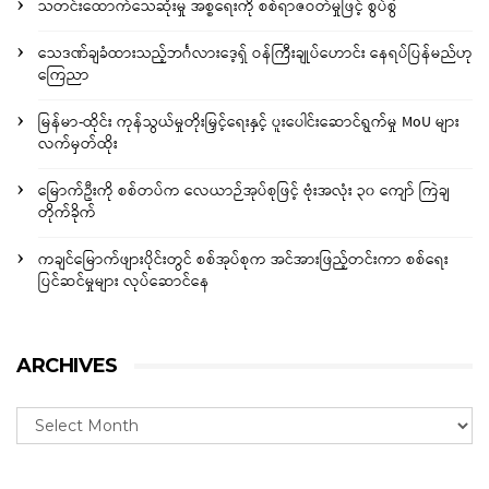
သတင်းထောက်သေဆုံးမှု အစ္စရေးကို စစ်ရာဇဝတ်မှုဖြင့် စွပ်စွဲ
သေဒဏ်ချခံထားသည့်ဘင်္ဂလားဒေ့ရှ် ဝန်ကြီးချုပ်ဟောင်း နေရပ်ပြန်မည်ဟု
ကြေညာ
မြန်မာ-ထိုင်း ကုန်သွယ်မှုတိုးမြှင့်ရေးနှင့် ပူးပေါင်းဆောင်ရွက်မှု MoU များ
လက်မှတ်ထိုး
မြောက်ဦးကို စစ်တပ်က လေယာဉ်အုပ်စုဖြင့် ဗုံးအလုံး ၃၀ ကျော် ကြဲချ
တိုက်ခိုက်
ကချင်မြောက်ဖျားပိုင်းတွင် စစ်အုပ်စုက အင်အားဖြည့်တင်းကာ စစ်ရေး
ပြင်ဆင်မှုများ လုပ်ဆောင်နေ
ARCHIVES