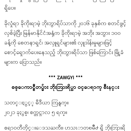
ရှိပေ။
ခိုလှုံရာ ခိုကိုးရာမဲ့ ဘိုးဘွာရိပ်သာကို ၂၀၁၆ ခုနှစ်က စတင်ဖွင့်
လှစ်ခဲ့ပြီး မြန်မာနိုင်ငံအနှံ့က ခိုကိုးရာမဲ့ အဘိုး အဘွား ၁၀၀
ခန့်ကို စေတနာရှင်၊ အလှူရှင်များ၏ လှူဒါန်းမှုများဖြင့်
စောင့်ရှောက်ပေးနေသည့် ဘိုးဘွားရိပ်သာ ဖြစ်ကြောင်း မြို့ခံ
များက ပြောသည်။
*** ZAWGYI ***
စစ္ေကာင္စီတပ္မ်ား ဘိုးဘြားရိပ္သာ ဝင္ေရာက္ စီးနင္း
သတင္းႏွင့္ မီဒီယာ ကြန္ရက္။
၂၀၂၁ ခုႏွစ္၊ စက္တင္ဘာလ ၅ ရက္။
ဧရာဝတီတိုင္းေဒသႀကီး၊ ဟသၤာတၿမိဳ႕ ရွိ ဘိုးဘြားရိ