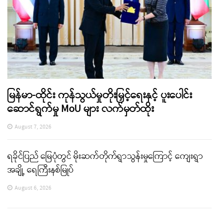
မြန်မာ-ထိုင်း ကုန်သွယ်မှုတိုးမြှင့်ရေးနှင့် ပူးပေါင်း
ဆောင်ရွက်မှု MoU များ လက်မှတ်ထိုး
August 7, 2026
ရခိုင်ပြည် မြေပုံတွင် မိုးဆက်တိုက်ရွာသွန်းမှုကြောင့် ကျေးရွာ
အချို့ ရေကြီးနစ်မြုပ်
August 6, 2026