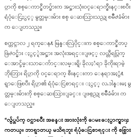
ပ္သာကို စစ္ေကာင္စီတပ္မ်ားက အင္အားသုံးဝင္ေရာက္စီးနင္းၿပီး
ရံပုံေငြႏွင့္ မွတ္တမ္းမ်ား စစ္ ေဆးသြားသည္ဟု ၿမိဳ႕ခံမ်ား
က ေျပာသည္။
စက္တင္ဘာလ ၂ ရက္ေန႔ မြန္းလြဲပိုင္းက စစ္ေကာင္စီတပ္
ဖြဲ႕ဝင္မ်ား ႏွင့္ရဲအင္အား အလုံးအရင္းျဖင့္ လယ္တီရပ္ကြက္
ေအာင္ခ်မ္းသာေက်ာင္းလမ္းရွိ၊ ခိုလႈံရာ ခိုကိုးရာမဲ့
ဘိုးဘြား ရိပ္သာကို ဝင္ေရာက္ စီးနင္းကာ ေနရာအႏွံ႔
ရွာေဖြၿပီး ရိပ္သာ၏ ရံပုံေငြစာရင္း ႏွင့္ လႉဒါန္းမႈ မွ
တ္တမ္းမ်ားကို စစ္ေဆးသြားျခင္း ျဖစ္သည္ဟု ၿမိဳခံမ်ား က
ေျပာသည္။
“လွ်ပ္တပ်က္ ဝင္လာၿပီး အခန္း အားလုံးကို ေမႊေႏွာက္ရွာၾ
ကတယ္။ ဘာရွာတယ္ မသိရဘူး ရံပုံေငြစာရင္း ကို စစ္သြား