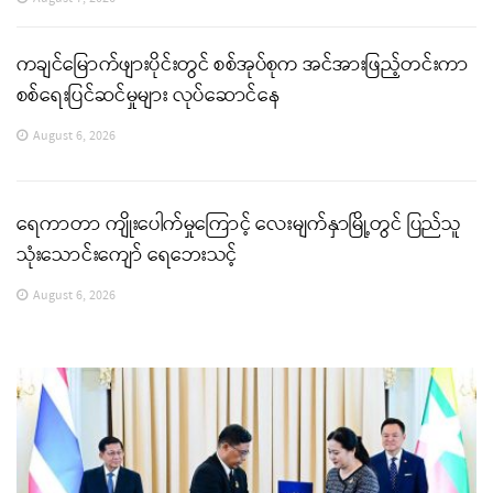
ကချင်မြောက်ဖျားပိုင်းတွင် စစ်အုပ်စုက အင်အားဖြည့်တင်းကာ
စစ်ရေးပြင်ဆင်မှုများ လုပ်ဆောင်နေ
August 6, 2026
ရေကာတာ ကျိုးပေါက်မှုကြောင့် လေးမျက်နှာမြို့တွင် ပြည်သူ
သုံးသောင်းကျော် ရေဘေးသင့်
August 6, 2026