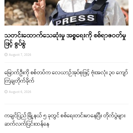
သတင်းထောက်သေဆုံးမှု အစ္စရေးကို စစ်ရာဇဝတ်မှု
ဖြင့် စွပ်စွဲ
August 7, 2026
မြောက်ဦးကို စစ်တပ်က လေယာဉ်အုပ်စုဖြင့် ဗုံးအလုံး ၃၀ ကျော်
ကြဲချတိုက်ခိုက်
August 6, 2026
ကချင်ပြည် မြို့နယ် ၅ ခုတွင် စစ်ရေးတင်းမာနေပြီး တိုက်ပွဲများ
ဆက်လက်ပြင်းထန်နေ