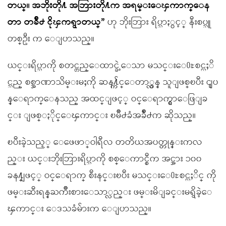
တယ္။ အဘိုးတို႔ အဘြားတို႔က အရမ္းေၾကာက္ေန
တာ တခ်ိဳ႕ ငိုၾကရွာတယ္”
ဟု ဘိုးဘြား ရိပ္သာႏွင့္ နီးစပ္သူ
တစ္ဦး က ေျပာသည္။
ယင္းရိပ္သာကို စတင္တည္ေထာင္ခဲ့ေသာ မသင္းေ႐ႊစင္လႈိ
င္သည္ စစ္အာဏာသိမ္းမႈကို ဆန႔္က်င္ေတာ္လွန္ သူျဖစ္ၿပီး ၎ျပ
န္ေရာက္ေနသည္ အထင္ျဖင့္ ဝင္ေရာက္ရွာေဖြျခ
င္း ျဖစ္ႏိုင္ေၾကာင္း ၿမိဳ႕ခံအခ်ိဳ႕က ဆိုသည္။
ၿပီးခဲ့သည့္ ေဖေဖာ္ဝါရီလ တတိယအပတ္တုန္းကလ
ည္း ယင္းဘိုးဘြားရိပ္သာကို စစ္ေကာင္စီက အင္အား ၁၀၀
ခန႔္ျဖင့္ ဝင္ေရာက္ စီးနင္းၿပီး မသင္းေ႐ႊစင္လႈိင္ ကို
ဖမ္းဆီးရန္ႀကိဳးစားေသာ္လည္း ဖမ္းမိျခင္းမရွိခဲ့ေ
ၾကာင္း ေဒသခံမ်ားက ေျပာသည္။