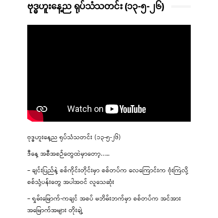
ဗုဒ္ဓဟူးနေ့ည ရုပ်သံသတင်း (၁၃-၅-၂၆)
ဗုဒ္ဓဟူးနေ့ည ရုပ်သံသတင်း (၁၃-၅-၂၆)
ဒီနေ့ အစီအစဉ်တွေထဲမှာတော့…..
– ချင်းပြည်နဲ့ စစ်ကိုင်းတိုင်းမှာ စစ်တပ်က လေကြောင်းက ဗုံးကြဲလို့
စစ်သုံ့ပန်းတွေ အပါအဝင် လူသေဆုံး
– ရှမ်းမြောက်-ကချင် အစပ် မဘိမ်းဘက်မှာ စစ်တပ်က အင်အား
အမြောက်အများ တိုးချဲ့