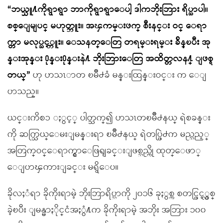
“ဘယ္သူ႔ကိုရွာရွာ ဘာကိုရွာရွာေပါ့ ဒါကဘိုးဘြား ရိပ္သာပါ။
စစ္ေျမျပင္ မဟုတ္ဘူး။ အၾကမ္းဖက္ စီးနင္း ဝင္ ေရာ
က္တာ မလုပ္သင့္ဘူး။ ေသနတ္ေတြ တရမ္းရမ္း ခ်ိန္ၿပီး အု
န္းအုန္း ႐ုန္း႐ုန္းနဲ႔ ဘိုးဘြားေတြ အထိတ္တလန႔္ ျဖစ္ရ
တယ္”
ဟု ဟသၤာတ ၿမိဳ႕ခံ မန္းထြန္းဝင္း က ေျ
ပာသည္။
ယင္းကိစၥ ႏွင့္ ပါတ္သက္၍ ဟသၤတၿမိဳ႕နယ္ ရဲစခန္း
ကို ဆက္သြယ္ေမးျမန္းရာ ၿမိဳ႕နယ္ ရဲတပ္ဖြဲ႕က မည္သည့္
အတြက္ဝင္ေရာက္ရွာေဖြရျခင္းျဖစ္သည္ကို ထုတ္ေဖာ္
ေျပာၾကားျခင္း မရွိေပ။
ခိုလႈံရာ ခိုကိုးရာမဲ့ ဘိုးဘြာရိပ္သာကို ၂၀၁၆ ခုႏွစ္က စတင္ဖြင့္လွစ္
ခဲ့ၿပီး ျမန္မာႏိုင္ငံအႏွံ႔က ခိုကိုးရာမဲ့ အဘိုး အဘြား ၁၀၀