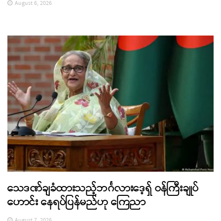
August 6, 2026
သေဒဏ်ချခံထားသည့်ဘင်္ဂလားဒေ့ရှ် ဝန်ကြီးချုပ်
ဟောင်း နေရပ်ပြန်မည်ဟု ကြေညာ
August 7, 2026