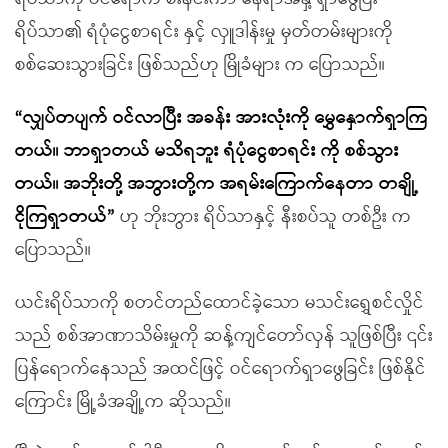
ရိပ်သာ၏ ရံပုံငွေစာရင်း နှင့် လှူဒါန်းမှု မှတ်တမ်းများကို
စစ်ဆေးသွားခြင်း ဖြစ်သည်ဟု မြိုခံများ က ပြောသည်။
“လျှပ်တပျက် ဝင်လာပြီး အခန်း အားလုံးကို မွှေနှောက်ရှာကြ
တယ်။ ဘာရှာတယ် မသိရဘူး ရံပုံငွေစာရင်း ကို စစ်သွား
တယ်။ အဘိုးတို့ အဘွားတို့က အရမ်းကြောက်နေတာ တချို့
ငိုကြရှာတယ်”
ဟု ဘိုးဘွား ရိပ်သာနှင့် နီးစပ်သူ တစ်ဦး က
ပြောသည်။
ယင်းရိပ်သာကို စတင်တည်ထောင်ခဲ့သော မသင်းရွှေစင်လှိုင်
သည် စစ်အာဏာသိမ်းမှုကို ဆန့်ကျင်တော်လှန် သူဖြစ်ပြီး ၎င်း
ပြန်ရောက်နေသည် အထင်ဖြင့် ဝင်ရောက်ရှာဖွေခြင်း ဖြစ်နိုင်
ကြောင်း မြို့ခံအချို့က ဆိုသည်။