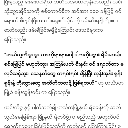
ပြီးခဲ့သည့် ဖေဖော်ဝါရီလ တတိယအပတ်တုန်းကလည်း ယင်း
ဘိုးဘွားရိပ်သာကို စစ်ကောင်စီက အင်အား ၁၀၀ ခန့်ဖြင့် ဝင်
ရောက် စီးနင်းပြီး မသင်းရွှေစင်လှိုင် ကို ဖမ်းဆီးရန်ကြိုးစား
သော်လည်း ဖမ်းမိခြင်းမရှိခဲ့ကြောင်း ဒေသခံများက
ပြောသည်။
“ဘယ်သူ့ကိုရှာရှာ ဘာကိုရှာရှာပေါ့ ဒါကဘိုးဘွား ရိပ်သာပါ။
စစ်မြေပြင် မဟုတ်ဘူး။ အကြမ်းဖက် စီးနင်း ဝင် ရောက်တာ မ
လုပ်သင့်ဘူး။ သေနတ်တွေ တရမ်းရမ်း ချိန်ပြီး အုန်းအုန်း ရုန်း
ရုန်းနဲ့ ဘိုးဘွားတွေ အထိတ်တလန့် ဖြစ်ရတယ်”
ဟု ဟင်္သာတ
မြို့ခံ မန်းထွန်းဝင်း က ပြောသည်။
ယင်းကိစ္စ နှင့် ပါတ်သက်၍ ဟင်္သတမြို့နယ် ရဲစခန်းကို ဆက်
သွယ်မေးမြန်းရာ မြို့နယ် ရဲတပ်ဖွဲ့က မည်သည့် အတွက်ဝင်
ရောက်ရှာဖွေရခြင်းဖြစ်သည်ကို ထုတ်ဖော် ပြောကြားခြင်း မ