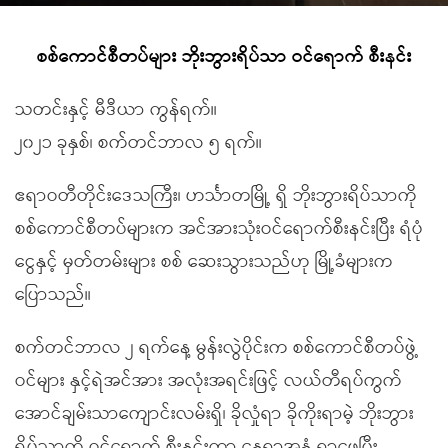
စစ်ကောင်စီတပ်များ ဘိုးဘွားရိပ်သာ ဝင်ရောက် စီးနင်း
သတင်းနှင့် မီဒီယာ ကွန်ရက်။
၂၀၂၁ ခုနှစ်၊ စက်တင်ဘာလ ၅ ရက်။
ဧရာဝတီတိုင်းဒေသကြီး၊ ဟင်္သာတမြို့ ရှိ ဘိုးဘွားရိပ်သာကို
စစ်ကောင်စီတပ်များက အင်အားသုံးဝင်ရောက်စီးနင်းပြီး ရံပုံ
ငွေနှင့် မှတ်တမ်းများ စစ် ဆေးသွားသည်ဟု မြို့ခံများက
ပြောသည်။
စက်တင်ဘာလ ၂ ရက်နေ့ မွန်းလွဲပိုင်းက စစ်ကောင်စီတပ်ဖွဲ့
ဝင်များ နှင့်ရဲအင်အား အလုံးအရင်းဖြင့် လယ်တီရပ်ကွက်
အောင်ချမ်းသာကျောင်းလမ်းရှိ၊ ခိုလှုံရာ ခိုကိုးရာမဲ့ ဘိုးဘွား
ရိပ်သာကို ဝင်ရောက် စီးနင်းကာ နေရာအနှံ့ ရှာဖွေပြီး