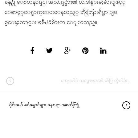
ခန႔္ကို ေစတနာရွင္၊ အလႉရွင္မ်ား၏ လႉဒါန္းမႈမ်ားျဖင့္
ေစာင့္ေရွာက္ေပးေနသည့္ ဘိုးဘြားရိပ္သာ ျဖ
စ္ေၾကာင္း ၿမိဳ႕ခံမ်ားက ေျပာသည္။
ကျောက်မဲ ကမ္ဘောဇဘဏ် ဓါးပြ တိုက်ခံရ
ဝိုင်းမော် စစ်ရှောင်များ နေစရာ အခက်ကြုံ