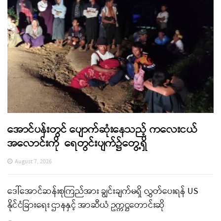
အောင်ပန်းတွင် ပျောက်ဆုံးနေသည့် ကလေးငယ်
အလောင်းကို ရေတွင်းပျက်၌တွေ့ရှိ
August 7, 2026
ဒေါ်အောင်ဆန်းစုကြည်အား ချွင်းချက်မရှိ လွှတ်ပေးရန် US
နိုင်ငံခြားရေး ဌာနနှင့် အာဆီယံ ဥက္ကဋ္ဌတောင်းဆို