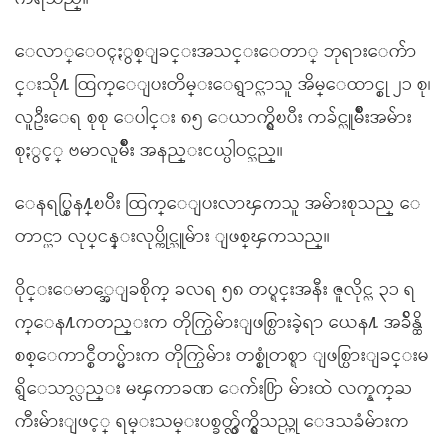
ေလာ္ေဝၚႏွစ္ျခင္းအသင္းေတာ္ ဘုရားေက်ာ
င္းသို႔ ထြက္ေျပးတိမ္းေရွာင္လာသူ အိမ္ေထာင္စု ၂၁ စု၊
လူဦးေရ စုစု ေပါင္း ၈၅ ေယာက္ရွိၿပီး ကခ်င္လူမ်ိဳးအမ်ား
စုႏွင့္ ဗမာလူမ်ိဳး အနည္းငယ္ပါဝင္သည္။
ေနရပ္စြန႔္ၿပီး ထြက္ေျပးလာၾကသူ အမ်ားစုသည္ ေ
တာင္ယာ လုပ္ငန္းလုပ္ကိုင္သူမ်ား ျဖစ္ၾကသည္။
ဝိုင္းေမာ္အေျခစိုက္ ခလရ ၅၈ တပ္ရင္းအနီး ဇူလိုင္လ ၃၁ ရ
က္ေန႔ကတည္းက တိုက္ပြဲမ်ားျဖစ္ပြားခဲ့ရာ ယေန႔ အခ်ိန္ထိ
စစ္ေကာင္စီတပ္မ်ားက တိုက္ပြဲမ်ား တစ္စုံတစ္ရာ ျဖစ္ပြားျခင္းမ
ရွိေသာ္လည္း မၾကာခဏ ေက်း႐ြာ မ်ားထဲ လက္နက္ႀ
ကီးမ်ားျဖင့္ ရမ္းသမ္းပစ္ခတ္လွ်က္ရွိသည္ဟု ေဒသခံမ်ားက