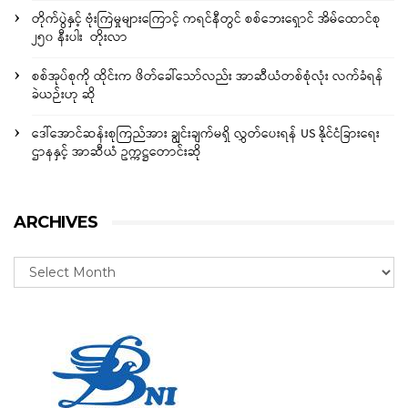
တိုက်ပွဲနှင့် ဗုံးကြဲမှုများကြောင့် ကရင်နီတွင် စစ်ဘေးရှောင် အိမ်ထောင်စု
၂၅၀ နီးပါး တိုးလာ
စစ်အုပ်စုကို ထိုင်းက ဖိတ်ခေါ်သော်လည်း အာဆီယံတစ်စုံလုံး လက်ခံရန်
ခဲယဉ်းဟု ဆို
ဒေါ်အောင်ဆန်းစုကြည်အား ချွင်းချက်မရှိ လွှတ်ပေးရန် US နိုင်ငံခြားရေး
ဌာနနှင့် အာဆီယံ ဥက္ကဋ္ဌတောင်းဆို
ARCHIVES