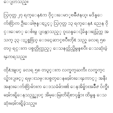
ေျပာသည္။
ဩဂုတ္လ ၂၇ ရက္ေန႔က ဝိုင္းေမာ္ၿမိဳ႕နယ္၊ မဒိန္ေ
က်း႐ြာက ဦးေခါဇုန္းႏွင့္ ဩဂုတ္လ ၁၃ ရက္ေန႔ ညေန ဝို
င္းေမာ္ ေစ်းမွ ျပန္လာသည့္ ဝူယန္ေငါ့ခ်န္းရပ္ကြက္က အ
သက္ ၃၃ ႏွစ္အ႐ြယ္ ေဒၚေဆာင္ၿပဳံးတို႔ သည္ ခလရ ၅၈
တပ္ ရင္းက ပစ္ခတ္လိုက္သည့္ ေသနတ္က်ည္ထိမွန္ၿပီး ေသဆုံးခဲ့
ၾကရသည္။
ထို႔အျပင္ ခလရ ၅၈ တပ္ရင္းက လက္နက္ႀကီး လက္နက္င
ယ္မ်ားျဖင့္ ရမ္းသမ္းပစ္ခတ္ေနမႈမ်ားေၾကာင့္ အနီး
အနားေက်း႐ြာမ်ားက ေဒသခံမ်ား၏ ေနအိမ္မ်ားအခ်ိဳ႕ ပ်က္စီး
မႈမ်ားရွိေနသည့္အျပင္ အိမ္ေမြးတိရိစာၦန္မ်ား ထိမွန္ ေသ
ဆုံးမႈမ်ားရွိခဲ့သည္။