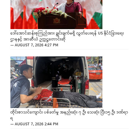
ဒေါ်အောင်ဆန်းစုကြည်အား ချွင်းချက်မရှိ လွှတ်ပေးရန် US နိုင်ငံခြားရေး
ဌာနနှင့် အာဆီယံ ဥက္ကဋ္ဌတောင်းဆို
—
AUGUST 7, 2026 4:27 PM
ထိုင်းစာသင်ကျောင်း ပစ်ခတ်မှု အနည်းဆုံး ၇ ဦး သေဆုံး ပြီး၁၅ ဦး ဒဏ်ရာ
ရ
—
AUGUST 7, 2026 2:44 PM