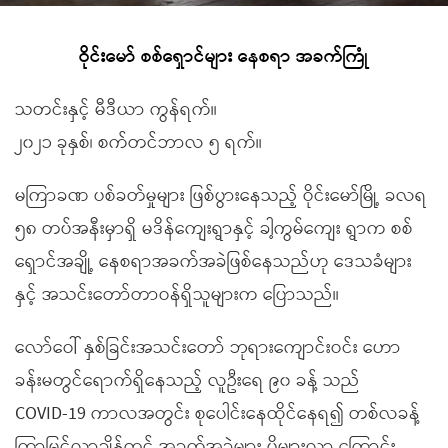
ဝိုင်းမော် စစ်ရှောင်များ နေစရာ အခက်ကြုံ
သတင်းနှင့် မီဒီယာ ကွန်ရက်။
၂၀၂၁ ခုနှစ်၊ စက်တင်ဘာလ ၅ ရက်။
မကြာခဏ ပစ်ခတ်မှုများ ဖြစ်ပွားနေသည့် ဝိုင်းမော်မြို့ ခလရ
၅၈ တပ်အနီးမှာရှိ မဒိန်ကျေးရွာနှင့် ခါ့ကွမ်ကျေး ရွာက စစ်
ရှောင်အချို့ နေစရာအခက်အခဲဖြစ်နေသည်ဟု ဒေသခံများ
နှင့် အသင်းတော်တာဝန်ရှိသူများက ပြောသည်။
လော်ဝေါ် နှစ်ခြင်းအသင်းတော် ဘုရားကျောင်းဝင်း ဟော
ခန်းမတွင်ရောက်ရှိနေသည့် လူဦးရေ ၉၀ ခန့် သည်
COVID-19 ကာလအတွင်း စုပေါင်းနေထိုင်နေရ၍ တစ်လခန့်
ကြာမြင့်လာချိန်တွင် အခက်အခဲများ ပိုများလာ ကြောင်း