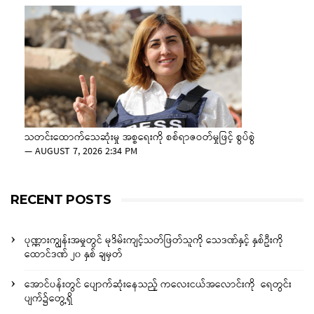
သတင်းထောက်သေဆုံးမှု အစ္စရေးကို စစ်ရာဇဝတ်မှုဖြင့် စွပ်စွဲ
—
AUGUST 7, 2026 2:34 PM
RECENT POSTS
ပုဏ္ဏားကျွန်းအမှုတွင် မုဒိမ်းကျင့်သတ်ဖြတ်သူကို သေဒဏ်နှင့် နှစ်ဦးကို
ထောင်ဒဏ် ၂၀ နှစ် ချမှတ်
အောင်ပန်းတွင် ပျောက်ဆုံးနေသည့် ကလေးငယ်အလောင်းကို ရေတွင်း
ပျက်၌တွေ့ရှိ