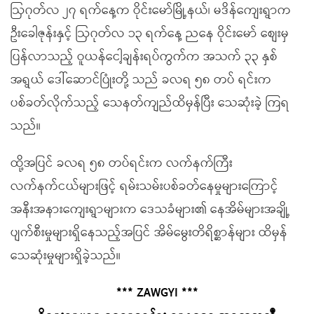
ဩဂုတ်လ ၂၇ ရက်နေ့က ဝိုင်းမော်မြို့နယ်၊ မဒိန်ကျေးရွာက
ဦးခေါဇုန်းနှင့် ဩဂုတ်လ ၁၃ ရက်နေ့ ညနေ ဝိုင်းမော် စျေးမှ
ပြန်လာသည့် ဝူယန်ငေါ့ချန်းရပ်ကွက်က အသက် ၃၃ နှစ်
အရွယ် ဒေါ်ဆောင်ပြုံးတို့ သည် ခလရ ၅၈ တပ် ရင်းက
ပစ်ခတ်လိုက်သည့် သေနတ်ကျည်ထိမှန်ပြီး သေဆုံးခဲ့ ကြရ
သည်။
ထို့အပြင် ခလရ ၅၈ တပ်ရင်းက လက်နက်ကြီး
လက်နက်ငယ်များဖြင့် ရမ်းသမ်းပစ်ခတ်နေမှုများကြောင့်
အနီးအနားကျေးရွာများက ဒေသခံများ၏ နေအိမ်များအချို့
ပျက်စီးမှုများရှိနေသည့်အပြင် အိမ်မွေးတိရိစ္ဆာန်များ ထိမှန်
သေဆုံးမှုများရှိခဲ့သည်။
*** ZAWGYI ***