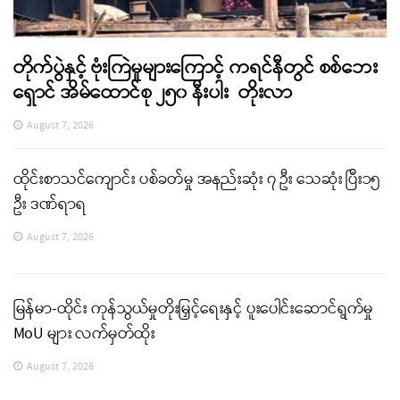
တိုက်ပွဲနှင့် ဗုံးကြဲမှုများကြောင့် ကရင်နီတွင် စစ်ဘေး
ရှောင် အိမ်ထောင်စု ၂၅၀ နီးပါး တိုးလာ
August 7, 2026
ထိုင်းစာသင်ကျောင်း ပစ်ခတ်မှု အနည်းဆုံး ၇ ဦး သေဆုံး ပြီး၁၅
ဦး ဒဏ်ရာရ
August 7, 2026
မြန်မာ-ထိုင်း ကုန်သွယ်မှုတိုးမြှင့်ရေးနှင့် ပူးပေါင်းဆောင်ရွက်မှု
MoU များ လက်မှတ်ထိုး
August 7, 2026