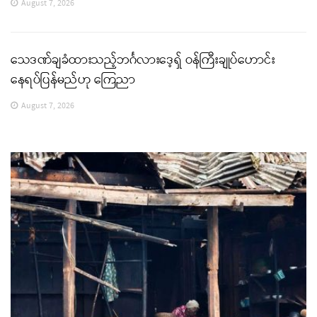
August 7, 2026
သေဒဏ်ချခံထားသည့်ဘင်္ဂလားဒေ့ရှ် ဝန်ကြီးချုပ်ဟောင်း
နေရပ်ပြန်မည်ဟု ကြေညာ
August 7, 2026