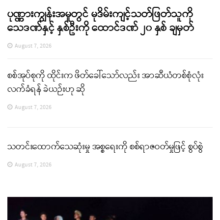
ပုဏ္ဏားကျွန်းအမှုတွင် မုဒိမ်းကျင့်သတ်ဖြတ်သူကို
သေဒဏ်နှင့် နှစ်ဦးကို ထောင်ဒဏ် ၂၀ နှစ် ချမှတ်
August 7, 2026
စစ်အုပ်စုကို ထိုင်းက ဖိတ်ခေါ်သော်လည်း အာဆီယံတစ်စုံလုံး
လက်ခံရန် ခဲယဉ်းဟု ဆို
August 7, 2026
သတင်းထောက်သေဆုံးမှု အစ္စရေးကို စစ်ရာဇဝတ်မှုဖြင့် စွပ်စွဲ
August 7, 2026