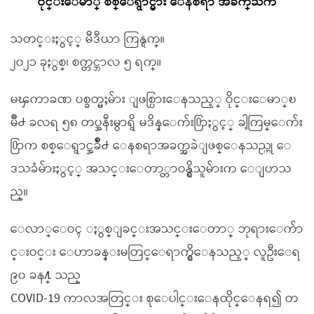
ဝိုင္းေမာ္ စစ္ေရွာင္မ်ား ေနစရာ အခက္ႀကဳံ
သတင္းႏွင့္ မီဒီယာ ကြန္ရက္။
၂၀၂၁ ခုႏွစ္၊ စက္တင္ဘာလ ၅ ရက္။
မၾကာခဏ ပစ္ခတ္မႈမ်ား ျဖစ္ပြားေနသည့္ ဝိုင္းေမာ္ၿ
မိဳ႕ ခလရ ၅၈ တပ္အနီးမွာရွိ မဒိန္ေက်း႐ြာႏွင့္ ခါ့ကြမ္ေက်း
႐ြာက စစ္ေရွာင္အခ်ိဳ႕ ေနစရာအခက္အခဲျဖစ္ေနသည္ဟု ေ
ဒသခံမ်ားႏွင့္ အသင္းေတာ္တာဝန္ရွိသူမ်ားက ေျပာသ
ည္။
ေလာ္ေဝၚ ႏွစ္ျခင္းအသင္းေတာ္ ဘုရားေက်ာ
င္းဝင္း ေဟာခန္းမတြင္ေရာက္ရွိေနသည့္ လူဦးေရ
၉၀ ခန႔္ သည္
COVID-19 ကာလအတြင္း စုေပါင္းေနထိုင္ေနရ၍ တ