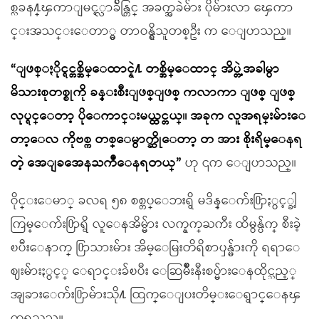
စ္လခန႔္ၾကာျမင့္လာခ်ိန္တြင္ အခက္အခဲမ်ား ပိုမ်ားလာ ေၾကာ
င္းအသင္းေတာ္မွ တာဝန္ရွိသူတစ္ဦး က ေျပာသည္။
“ျဖစ္ႏိုင္ရင္တစ္အိမ္ေထာင္နဲ႔ တစ္အိမ္ေထာင္ အိပ္တဲ့အခါမွာ
မိသားစုတစ္စုကို ခန္းစီးျဖစ္ျဖစ္ ကလာကာ ျဖစ္ ျဖစ္
လုပ္ရင္ေတာ့ ပိုေကာင္းမယ္ထင္တယ္။ အခုက လူအရမ္းမ်ားေ
တာ့ေလ ကိုဗစ္က တစ္ေမွာက္ဆိုေတာ့ တ အား စိုးရိမ္ေနရ
တဲ့ အေျခအေနႀကဳံေနရတယ္”
ဟု ၎က ေျပာသည္။
ဝိုင္းေမာ္ ခလရ ၅၈ စစ္တပ္ေဘးရွိ မဒိန္ေက်း႐ြာႏွင့္ခါ့
ကြမ္ေက်း႐ြာရွိ လူေနအိမ္မ်ား လက္နက္ႀကီး ထိမွန္ပ်က္ စီးခဲ့
ၿပီးေနာက္ ႐ြာသားမ်ား အိမ္ေမြးတိရိစာၦန္မ်ားကို ရရာေ
ဈးမ်ားႏွင့္ ေရာင္းခ်ၿပီး ေဆြမ်ိဳးနီးစပ္မ်ားေနထိုင္သည့္
အျခားေက်း႐ြာမ်ားသို႔ ထြက္ေျပးတိမ္းေရွာင္ေနၾ
ကရသည္။