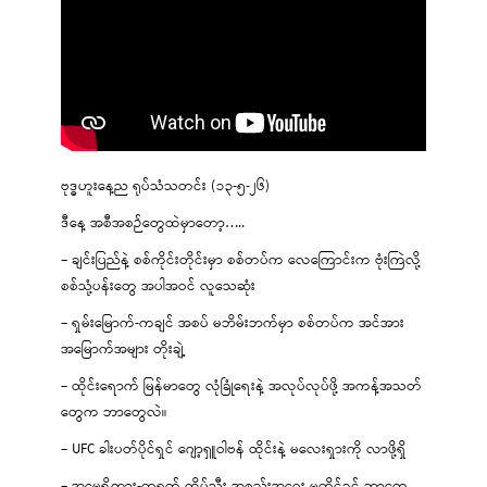
ဗုဒ္ဓဟူးနေ့ည ရုပ်သံသတင်း (၁၃-၅-၂၆)
ဒီနေ့ အစီအစဉ်တွေထဲမှာတော့…..
– ချင်းပြည်နဲ့ စစ်ကိုင်းတိုင်းမှာ စစ်တပ်က လေကြောင်းက ဗုံးကြဲလို့
စစ်သုံ့ပန်းတွေ အပါအဝင် လူသေဆုံး
– ရှမ်းမြောက်-ကချင် အစပ် မဘိမ်းဘက်မှာ စစ်တပ်က အင်အား
အမြောက်အများ တိုးချဲ့
– ထိုင်းရောက် မြန်မာတွေ လုံခြုံရေးနဲ့ အလုပ်လုပ်ဖို့ အကန့်အသတ်
တွေက ဘာတွေလဲ။
– UFC ခါးပတ်ပိုင်ရှင် ဂျော့ရှူဝါဗန် ထိုင်းနဲ့ မလေးရှားကို လာဖို့ရှိ
– အမေရိကား-တရုတ် ထိပ်သီး အစည်းအဝေး မတိုင်ခင် ဘာတွေ