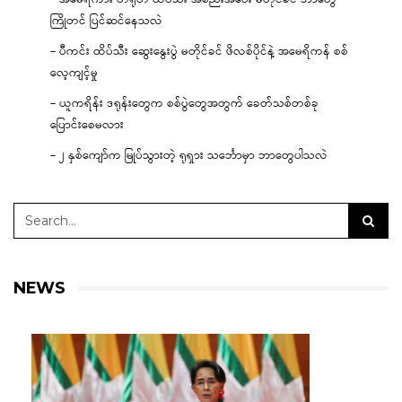
ကြိုတင် ပြင်ဆင်နေသလဲ
– ပီကင်း ထိပ်သီး ဆွေးနွေးပွဲ မတိုင်ခင် ဖိလစ်ပိုင်နဲ့ အမေရိကန် စစ်
လေ့ကျင့်မှု
– ယူကရိန်း ဒရုန်းတွေက စစ်ပွဲတွေအတွက် ခေတ်သစ်တစ်ခု
ပြောင်းစေမလား
– ၂ နှစ်ကျော်က မြုပ်သွားတဲ့ ရုရှား သင်္ဘောမှာ ဘာတွေပါသလဲ
NEWS