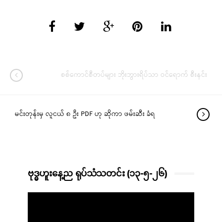
စစ်ကောင်စီတပ်များ ဘိုးဘွားရိပ်သာ ဝင်ရောက် စီးနင်း
မင်းတုန်းမှ လူငယ် ၈ ဦး PDF ဟု ဆိုကာ ဖမ်းဆီး ခံရ
ဗုဒ္ဓဟူးနေ့ည ရုပ်သံသတင်း (၁၃-၅-၂၆)