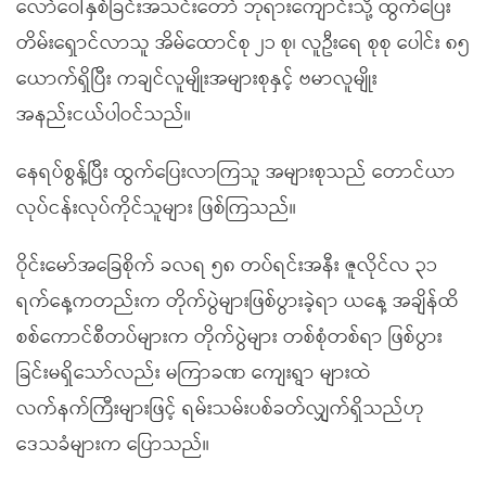
လော်ဝေါ်နှစ်ခြင်းအသင်းတော် ဘုရားကျောင်းသို့ ထွက်ပြေး
တိမ်းရှောင်လာသူ အိမ်ထောင်စု ၂၁ စု၊ လူဦးရေ စုစု ပေါင်း ၈၅
ယောက်ရှိပြီး ကချင်လူမျိုးအများစုနှင့် ဗမာလူမျိုး
အနည်းငယ်ပါဝင်သည်။
နေရပ်စွန့်ပြီး ထွက်ပြေးလာကြသူ အများစုသည် တောင်ယာ
လုပ်ငန်းလုပ်ကိုင်သူများ ဖြစ်ကြသည်။
ဝိုင်းမော်အခြေစိုက် ခလရ ၅၈ တပ်ရင်းအနီး ဇူလိုင်လ ၃၁
ရက်နေ့ကတည်းက တိုက်ပွဲများဖြစ်ပွားခဲ့ရာ ယနေ့ အချိန်ထိ
စစ်ကောင်စီတပ်များက တိုက်ပွဲများ တစ်စုံတစ်ရာ ဖြစ်ပွား
ခြင်းမရှိသော်လည်း မကြာခဏ ကျေးရွာ များထဲ
လက်နက်ကြီးများဖြင့် ရမ်းသမ်းပစ်ခတ်လျှက်ရှိသည်ဟု
ဒေသခံများက ပြောသည်။