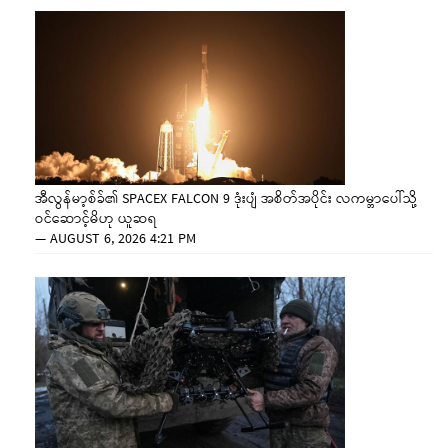
အီလွန်မာ့စ်ခ်၏ SPACEX FALCON 9 ဒုံးပျံ အစိတ်အပိုင်း လကမ္ဘာပေါ်သို့
ဝင်ဆောင့်မိဟု ယူဆရ
—
AUGUST 6, 2026 4:21 PM