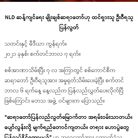
NLD ဆန့်ကျင်ရေး မျိုးချစ်ဆရာတော်ဟု ထင်ရှားသူ ဦးဝီရသူ
ပြန်လွတ်
သတင်းနှင့် မီဒီယာ ကွန်ရက်။
၂၀၂၁ ခုနှစ်၊ စက်တင်ဘာလ ၇ ရက်။
စစ်အာဏာသိမ်းပြီး ၇ လ အကြာတွင် စစ်ကောင်စီက
ဆရာတော် ဦးဝီရသူအား အမှုရုတ်သိမ်းပေးခဲ့ပြီး စက်တင်
ဘာလ ၆ ရက်နေ့ နေ့လည်က ပြန်လည်လွှတ်ပေးလိုက်ပြီ
ဖြစ်ကြောင်း မဘသ အဖွဲ့ ဝင်များက ပြောသည်။
“ဆရာတော်ပြန်လည်လွတ်မြောက်တာ အရမ်းဝမ်းသာတယ်။
ပျော်လွန်းလို့ မျက်ရည်တောင်ကျတယ်။ တရား ဟောပွဲတွေ
ပြန်လုပ်နိုင်တော့မယ်”
ဟု ဆရာတော်အား ထောက်ခံသူ