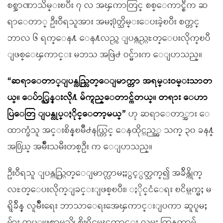
စစ္အာဏာသိမ္းၿပီး ၇ လ အၾကာတြင္ စစ္ေကာင္စီက ဆ
ရာေတာ္ ဦးဝီရသူအား အမႈ႐ုတ္သိမ္းေပးခဲ့ၿပီး စက္တင္
ဘာလ ၆ ရက္ေန႔ ေန႔လည္က ျပန္လည္လႊတ္ေပးလိုက္ၿပီ
ျဖစ္ေၾကာင္း မဘသ အဖြဲ႕ ဝင္မ်ားက ေျပာသည္။
“ဆရာေတာ္ျပန္လည္လြတ္ေျမာက္တာ အရမ္းဝမ္းသာတ
ယ္။ ေပ်ာ္လြန္းလို႔ မ်က္ရည္ေတာင္က်တယ္။ တရား ေဟာ
ပြဲေတြ ျပန္လုပ္ႏိုင္ေတာ့မယ္”
ဟု ဆရာေတာ္အား ေ
ထာက္ခံသူ အင္းစိန္ၿမိဳ႕နယ္တြင္ ေနထိုင္သည့္အ သက္ ၃၀ ခန႔္
အ႐ြယ္ အမ်ိဳးသမီးတစ္ဦး က ေျပာသည္။
ဦးဝီရသူ ျပန္လည္လြတ္ေျမာက္လာမႈႏွင့္ပတ္သက္၍ အခ်ိန္ကိုက္
လႊတ္ေပးလိုက္ျခင္းျဖစ္ၿပီး၊ ႏိုင္ငံေရး ၿငိမ္သက္မႈ မ
ရွိခ်ိန္ လူမ်ိဳးေရး ဘာသာေရးအေၾကာင္းျပကာ ဆူပူမႈ
မ်ား ထပ္ျဖစ္လာမည္ကို စိုးရိမ္ရေၾကာင္း လူမႈ ကြန္ယက္စာမ်