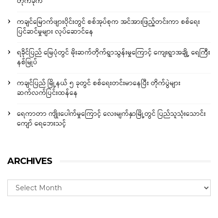
တိုက်ခိုက်
ကချင်မြောက်ဖျားပိုင်းတွင် စစ်အုပ်စုက အင်အားဖြည့်တင်းကာ စစ်ရေး
ပြင်ဆင်မှုများ လုပ်ဆောင်နေ
ရခိုင်ပြည် မြေပုံတွင် မိုးဆက်တိုက်ရွာသွန်းမှုကြောင့် ကျေးရွာအချို့ ရေကြီး
နစ်မြုပ်
ကချင်ပြည် မြို့နယ် ၅ ခုတွင် စစ်ရေးတင်းမာနေပြီး တိုက်ပွဲများ
ဆက်လက်ပြင်းထန်နေ
ရေကာတာ ကျိုးပေါက်မှုကြောင့် လေးမျက်နှာမြို့တွင် ပြည်သူသုံးသောင်း
ကျော် ရေဘေးသင့်
ARCHIVES