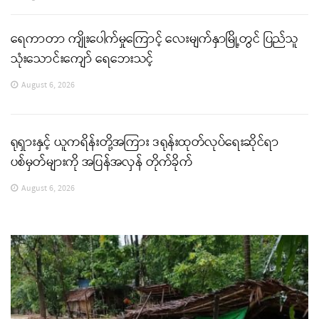
ရေကာတာ ကျိုးပေါက်မှုကြောင့် လေးမျက်နှာမြို့တွင် ပြည်သူ
သုံးသောင်းကျော် ရေဘေးသင့်
August 6, 2026
ရုရှားနှင့် ယူကရိန်းတို့အကြား ဒရုန်းထုတ်လုပ်ရေးဆိုင်ရာ
ပစ်မှတ်များကို အပြန်အလှန် တိုက်ခိုက်
August 6, 2026