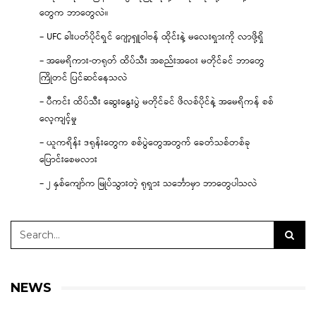
တွေက ဘာတွေလဲ။
– UFC ခါးပတ်ပိုင်ရှင် ဂျော့ရှူဝါဗန် ထိုင်းနဲ့ မလေးရှားကို လာဖို့ရှိ
– အမေရိကား-တရုတ် ထိပ်သီး အစည်းအဝေး မတိုင်ခင် ဘာတွေ
ကြိုတင် ပြင်ဆင်နေသလဲ
– ပီကင်း ထိပ်သီး ဆွေးနွေးပွဲ မတိုင်ခင် ဖိလစ်ပိုင်နဲ့ အမေရိကန် စစ်
လေ့ကျင့်မှု
– ယူကရိန်း ဒရုန်းတွေက စစ်ပွဲတွေအတွက် ခေတ်သစ်တစ်ခု
ပြောင်းစေမလား
– ၂ နှစ်ကျော်က မြုပ်သွားတဲ့ ရုရှား သင်္ဘောမှာ ဘာတွေပါသလဲ
NEWS