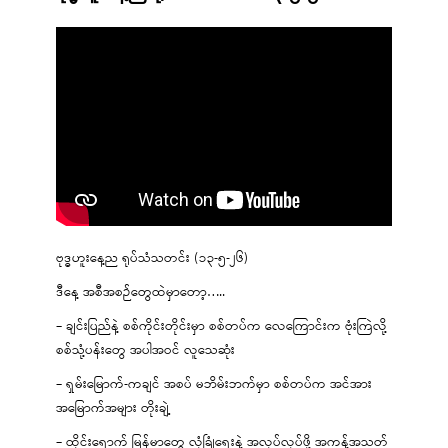
ဗုဒ္ဓဟူးနေ့ည ရုပ်သံသတင်း (၁၃-၅-၂၆)
ဒီနေ့ အစီအစဉ်တွေထဲမှာတော့…..
– ချင်းပြည်နဲ့ စစ်ကိုင်းတိုင်းမှာ စစ်တပ်က လေကြောင်းက ဗုံးကြဲလို့
စစ်သုံ့ပန်းတွေ အပါအဝင် လူသေဆုံး
– ရှမ်းမြောက်-ကချင် အစပ် မဘိမ်းဘက်မှာ စစ်တပ်က အင်အား
အမြောက်အများ တိုးချဲ့
– ထိုင်းရောက် မြန်မာတွေ လုံခြုံရေးနဲ့ အလုပ်လုပ်ဖို့ အကန့်အသတ်