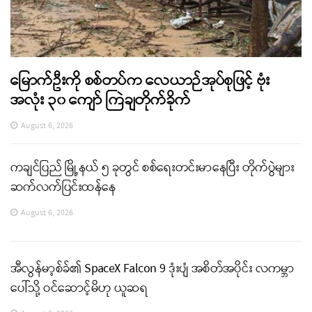
မြောက်ဦးကို စစ်တပ်က လေယာဉ်အုပ်စုဖြင့် ဗုံး
အလုံး ၃၀ ကျော် ကြဲချတိုက်ခိုက်
August 6, 2026
ကချင်ပြည် မြို့နယ် ၅ ခုတွင် စစ်ရေးတင်းမာနေပြီး တိုက်ပွဲများ
ဆက်လက်ပြင်းထန်နေ
August 6, 2026
အီလွန်မာ့စ်ခ်၏ SpaceX Falcon 9 ဒုံးပျံ အစိတ်အပိုင်း လကမ္ဘာ
ပေါ်သို့ ဝင်ဆောင့်မိဟု ယူဆရ