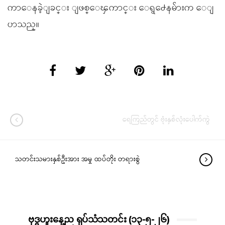
ကာေနခဲ့ျခင္း ျဖစ္ေၾကာင္း ေရွ႕ေနမ်ားက ေျ
ပာသည္။
ရေကြည်တွင် ဗုံးနှစ်လုံးပေါက်ကွဲ
သတင်းသမားနှစ်ဦးအား အမှု ထပ်တိုး တရားစွဲ
ဗုဒ္ဓဟူးနေ့ည ရုပ်သံသတင်း (၁၃-၅-၂၆)