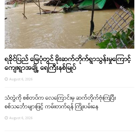
ရခိုင်ပြည် မြေပုံတွင် မိုးဆက်တိုက်ရွာသွန်းမှုကြောင့်
ကျေးရွာအချို့ ရေကြီးနစ်မြုပ်
August 6, 2026
သံတွဲကို စစ်တပ်က လေကြောင်းမှ ဆက်တိုက်ဗုံးကြဲပြီး
စစ်သင်္ဘောများဖြင့် ကမ်းတက်ရန် ကြိုးပမ်းနေ
August 6, 2026