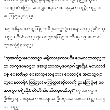
က္ႏွာမ်ားတြင္ ေဖၚျပေရးသားေနၾကသည္ကိုလည္း
ေတြ႕ျမင္ရသည္။
အင္းစိန္ေထာင္အတြင္း ခ်ဳပ္ေႏွာင္ခံထားရသည့္ ဦးဝီရသူ
သည္ ၿပီးခဲ့သည့္ ၾသဂုတ္လအတြင္း ကိုဗစ္-၁၉ ေရာဂါ
ကူးစက္ခံခဲ့ရသည္။
“သူအက်ဥ္းေထာင္မွာ မရွိတာၾကာၿပီ။ ေမလကတည္း
က လက္ေမာင္း အေၾကာကပ္ေရာဂါျဖစ္လို႔ မဂၤလာဒုံ
စစ္ ေဆး႐ုံမွာ ေဆးကုသေနတာ။ ေထာင္နဲ႔ အဆက္ျပ
တ္ေနတာမို႔ လြတ္လား မလြတ္လားဆိုတာကို ဌာနကြပ္ကဲမႈ ေ
အာက္မွာ မရွိလို႔ တိတိက်က်ေတာ့မသိဘူး”
ဟု အက်ဥ္း
ဦးစီးဌာန ၫႊန္ၾကားေရးမႉး ဦးခ်မ္းေအးေက်ာ္က ေျ
ပာ သည္။