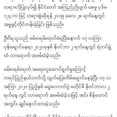
တရားလိုပြုလုပ်၍ နိုင်ငံတော် အကြည်ညိုပျက် စေမှု ပုဒ်မ
၁၂၄-က ဖြင့် တရားစွဲဆိုရန် ၂၀၁၉ မေလ ၂၈ ရက်နေ့တွင်
အမှုဖွင့်တိုင်တန်းခဲ့ခြင်း ဖြစ်သည်။
ဦးဝီရသူသည် ဖမ်းဝရမ်းထုတ်ခံရပြီးနောက် ၁၇ လကြာ
ပုန်းရှောင်နေရာ ၂၀၂၀ခုနှစ် နိုဝင်ဘာ ၂ ရက်နေ့တွင် ရဲတပ်ဖွဲ့
ထံ လာရောက် အဖမ်းခံခဲ့သည်။
ဖမ်းဝရမ်းထုတ် အရေးယူဆောင်ရွက်မှုကြောင့်
ကရင်ပြည်နယ်ဘက်သို့ ထွက်ပြေးတိမ်းရှောင်နေခဲ့ပြီး ၁၇ လ
အကြာ ၂၀၂၀ ပြည့်နှစ် ရွေးကောက်ပွဲ မတိုင်မီ နိုဝင်ဘာလ ၂
ရက်နေ့ တွင် လာရောက် အဖမ်းခံခဲ့သဖြင့် အင်း စိန်ထောင်
အတွင်း ချုပ်နှောင်ထားခဲ့သည်။