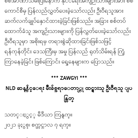
စစ်အာဏာသိမ်းပြီးနောက် နိုင်ငံရေးအကျဉ်းသားများအား စစ်
ကောင်စီမှ ပြန်လည်လွှတ်ပေးခဲ့သော်လည်း ဦးဝီရသူအား
ဆက်လက်ချုပ်နှောင်ထားခဲ့ခြင်းဖြစ်သည်။ အခြား စစ်တပ်
ထောက်ခံသူ အကျဉ်းသားများကို ပြန်လွှတ်ပေးခဲ့သော်လည်း
ဦးဝီရသူမှာ အစိုးရမှ တရားစွဲဆိုထားခြင်းဖြစ်သဖြင့်
ရန်ကုန်တိုင်း ဒေသကြီးမှ အမှု ပြန်လည် ရုတ်သိမ်းရန် ကြံ့
ကြာနေခဲ့ခြင်း ဖြစ်ကြောင်း ရှေ့နေများက ပြောသည်။
*** ZAWGYI ***
NLD ဆန႔္က်င္ေရး မ်ိဳးခ်စ္ဆရာေတာ္ဟု ထင္ရွားသူ ဦးဝီရသူ ျပ
န္လြတ္
သတင္းႏွင့္ မီဒီယာ ကြန္ရက္။
၂၀၂၁ ခုႏွစ္၊ စက္တင္ဘာလ ၇ ရက္။