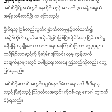
အင်းစိန်မြို့နယ်တွင် နေထိုင်သည့်အ သက် ၃၀ ခန့် အရွယ်
အမျိုးသမီးတစ်ဦး က ပြောသည်။
ဦးဝီရသူ ပြန်လည်လွတ်မြောက်လာမှုနှင့်ပတ်သက်၍
အချိန်ကိုက် လွှတ်ပေးလိုက်ခြင်းဖြစ်ပြီး၊ နိုင်ငံရေး ငြိမ်သက်မှု
မရှိချိန် လူမျိုးရေး ဘာသာရေးအကြောင်းပြကာ ဆူပူမှုများ
ထပ်ဖြစ်လာမည်ကို စိုးရိမ်ရကြောင်း လူမှု ကွန်ယက်
စာမျက်နှာများတွင် ဖေါ်ပြရေးသားနေကြသည်ကိုလည်း တွေ့
မြင်ရသည်။
အင်းစိန်ထောင်အတွင်း ချုပ်နှောင်ခံထားရသည့် ဦးဝီရသူ
သည် ပြီးခဲ့သည့် သြဂုတ်လအတွင်း ကိုဗစ်-၁၉ ရောဂါ ကူးစက်
ခံခဲ့ရသည်။