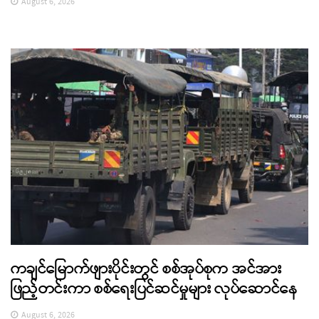
August 6, 2026
ကချင်မြောက်ဖျားပိုင်းတွင် စစ်အုပ်စုက အင်အား
ဖြည့်တင်းကာ စစ်ရေးပြင်ဆင်မှုများ လုပ်ဆောင်နေ
August 6, 2026