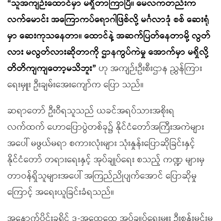
“သူအကျဉ်းထောင်မှာ မရှိတာကြာပြီ။ မေလကတည်းက
လက်မောင်း အကြောကပ်ရောဂါဖြစ်လို့ မင်္ဂလာဒုံ စစ် ဆေးရုံ
မှာ ဆေးကုသနေတာ။ ထောင်နဲ့ အဆက်ပြတ်နေတာမို့ လွတ်
လား မလွတ်လားဆိုတာကို ဌာနကွပ်ကဲမှု အောက်မှာ မရှိလို့
တိတိကျကျတော့မသိဘူး”
ဟု အကျဉ်းဦးစီးဌာန ညွှန်ကြား
ရေးမှူး ဦးချမ်းအေးကျော်က ပြော သည်။
ဆရာတော် ဦးဝီရသူသည် ယခင်အရပ်သားအစိုးရ
လက်ထက် ဟောပြောပွဲတစ်ခု၌ နိုင်ငံတော်အကြီးအကဲများ
အပေါ် မဖွယ်မရာ စကားလုံးများ သုံးနှုန်းပြောဆိုခြင်းနှင့်
နိုင်ငံတော် တရားရေးနှင့် အုပ်ချုပ်ရေး စသည့် ကဏ္ဍ များမှ
တာဝန်ရှိသူများအပေါ် အကြည်ညိုပျက်အောင် ပြောဆိုမှု
ကြောင့် အရေးယူခြင်းခံရသည်။
အနောက်ပိုင်းခရိုင် ဒု-အထွေထွေ အုပ်ချုပ်ရေးမှူး ဦးစန်းမင်းမှ