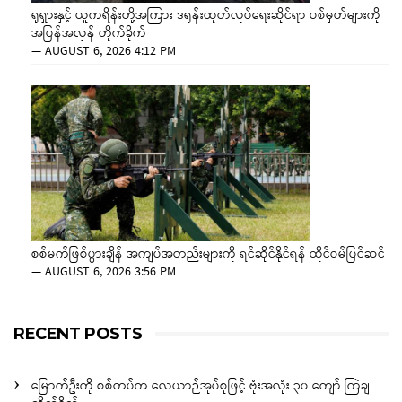
ရုရှားနှင့် ယူကရိန်းတို့အကြား ဒရုန်းထုတ်လုပ်ရေးဆိုင်ရာ ပစ်မှတ်များကို
အပြန်အလှန် တိုက်ခိုက်
—
AUGUST 6, 2026 4:12 PM
စစ်မက်ဖြစ်ပွားချိန် အကျပ်အတည်းများကို ရင်ဆိုင်နိုင်ရန် ထိုင်ဝမ်ပြင်ဆင်
—
AUGUST 6, 2026 3:56 PM
RECENT POSTS
မြောက်ဦးကို စစ်တပ်က လေယာဉ်အုပ်စုဖြင့် ဗုံးအလုံး ၃၀ ကျော် ကြဲချ