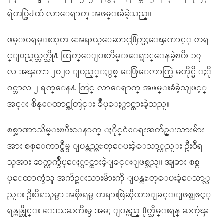
ရဲတပ္ဖြဲ႕ထံ လာေရာက္ အဖမ္းခံခဲ့သည္။
ဖမ္းဝရမ္းထုတ္ အေရးယူေဆာင္႐ြက္မႈေၾကာင့္ ကရ
င္ျပည္နယ္ဘက္သို႔ ထြက္ေျပးတိမ္းေရွာင္ေနခဲ့ၿပီး ၁၇
လ အၾကာ ၂၀၂၀ ျပည့္ႏွစ္ ေ႐ြးေကာက္ပြဲ မတိုင္မီ ႏို
ဝင္ဘာလ ၂ ရက္ေန႔ တြင္ လာေရာက္ အဖမ္းခံခဲ့သျဖင့္
အင္း စိန္ေထာင္အတြင္း ခ်ဳပ္ေႏွာင္ထားခဲ့သည္။
စစ္အာဏာသိမ္းၿပီးေနာက္ ႏိုင္ငံေရးအက်ဥ္းသားမ်ား
အား စစ္ေကာင္စီမွ ျပန္လည္လႊတ္ေပးခဲ့ေသာ္လည္း ဦးဝီရ
သူအား ဆက္လက္ခ်ဳပ္ေႏွာင္ထားခဲ့ျခင္းျဖစ္သည္။ အျခား စစ္တ
ပ္ေထာက္ခံသူ အက်ဥ္းသားမ်ားကို ျပန္လႊတ္ေပးခဲ့ေသာ္လ
ည္း ဦးဝီရသူမွာ အစိုးရမွ တရားစြဲဆိုထားျခင္းျဖစ္သျဖင့္
ရန္ကုန္တိုင္း ေဒသႀကီးမွ အမႈ ျပန္လည္ ႐ုတ္သိမ္းရန္ ႀကံ့ၾ