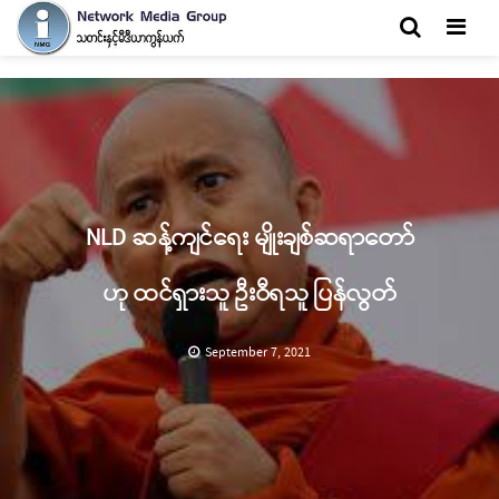
Men
NLD ဆန့်ကျင်ရေး မျိုးချစ်ဆရာတော်
ဟု ထင်ရှားသူ ဦးဝီရသူ ပြန်လွတ်
September 7, 2021