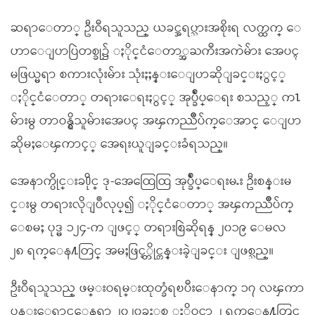
ဆရာေတာ္ ဦးဝီရသူသည္ ယခင္အရပ္သားအစိုးရ လက္ထက္ ေ
ဟာေျပာပြဲတစ္ခု၌ ႏိုင္ငံေတာ္အႀကီးအကဲမ်ား အေပၚ
မဖြယ္မရာ စကားလုံးမ်ား သုံးႏႈန္းေျပာဆိုျခင္းႏွင့္
ႏိုင္ငံေတာ္ တရားေရးႏွင့္ အုပ္ခ်ဳပ္ေရး စသည့္ က႑
မ်ားမွ တာဝန္ရွိသူမ်ားအေပၚ အၾကည္ညိဳပ်က္ေအာင္ ေျပာ
ဆိုမႈေၾကာင့္ အေရးယူျခင္းခံရသည္။
အေနာက္ပိုင္းခ႐ိုင္ ဒု-အေထြေထြ အုပ္ခ်ဳပ္ေရးမႉး ဦးစန္းမ
င္းမွ တရားလိုျပဳလုပ္၍ ႏိုင္ငံေတာ္ အၾကည္ညိဳပ်က္
ေစမႈ ပုဒ္မ ၁၂၄-က ျဖင့္ တရားစြဲဆိုရန္ ၂၀၁၉ ေမလ
၂၈ ရက္ေန႔တြင္ အမႈဖြင့္တိုင္တန္းခဲ့ျခင္း ျဖစ္သည္။
ဦးဝီရသူသည္ ဖမ္းဝရမ္းထုတ္ခံရၿပီးေနာက္ ၁၇ လၾကာ
ပုန္းေရွာင္ေနရာ ၂၀၂၀ခုႏွစ္ ႏိုဝင္ဘာ ၂ ရက္ေန႔တြင္