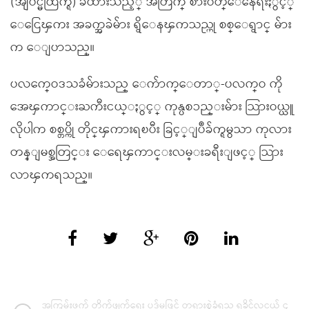
(အျပင္မထြက္ရ) ခ်ထားသည့္ အတြက္ စားဝတ္ေနေရးႏွင့္
ေငြေၾကး အခက္အခဲမ်ား ရွိေနၾကသည္ဟု စစ္ေရွာင္ မ်ား
က ေျပာသည္။
ပလက္ဝေဒသခံမ်ားသည္ ေက်ာက္ေတာ္-ပလက္ဝ ကို
အေၾကာင္းႀကီးငယ္ႏွင့္ ကုန္ပစၥည္းမ်ား သြားဝယ္ယူ
လိုပါက စစ္တပ္ကို တိုင္ၾကားရၿပီး ခြင့္ျပဳခ်က္ရမွသာ ကုလား
တန္ျမစ္အတြင္း ေရေၾကာင္းလမ္းခရီးျဖင့္ သြား
လာၾကရသည္။
အကြမ်းဖက် တိုက်ဖျက်ရေး ပုဒ်မဖြင့် တရားစွဲခံရသူ ရခိုင်လူငယ် ၄