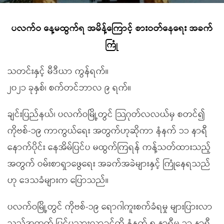
ပလက်ဝ နေ့မထွက်ရ အမိန့်ကြောင့် စားဝတ်နေရေး အခက်
ကြုံ
သတင်းနှင့် မီဒီယာ ကွန်ရက်။
၂၀၂၁ ခုနှစ်၊ စက်တင်ဘာလ ၉ ရက်။
ချင်းပြည်နယ်၊ ပလက်ဝမြို့တွင် သြဂုတ်လလယ်မှ စတင်၍
ကိုဗစ်-၁၉ ကာကွယ်ရေး အတွက်ဟုဆိုကာ နံနက် ၁၁ နာရီ
နောက်ပိုင်း နေအိမ်ပြင်ပ မထွက်ကြရန် ကန့်သတ်ထားသည့်
အတွက် ဝမ်းစာရှာဖွေရေး အခက်အခဲများနှင့် ကြုံနေရသည်
ဟု ဒေသခံများက ပြောသည်။
ပလက်ဝမြို့တွင် ကိုဗစ်-၁၉ ရောဂါကူးစက်ခံရမှု များပြားလာ
သည့်အတွက် ပြင်ပသွားလာခွင့်ကို နံနက် ၅ နာရီမှ ၁၁ နာရီ