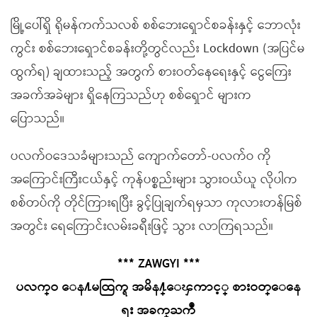
မြို့ပေါ်ရှိ ရိုမန်ကက်သလစ် စစ်ဘေးရှောင်စခန်းနှင့် ဘောလုံး
ကွင်း စစ်ဘေးရှောင်စခန်းတို့တွင်လည်း Lockdown (အပြင်မ
ထွက်ရ) ချထားသည့် အတွက် စားဝတ်နေရေးနှင့် ငွေကြေး
အခက်အခဲများ ရှိနေကြသည်ဟု စစ်ရှောင် များက
ပြောသည်။
ပလက်ဝဒေသခံများသည် ကျောက်တော်-ပလက်ဝ ကို
အကြောင်းကြီးငယ်နှင့် ကုန်ပစ္စည်းများ သွားဝယ်ယူ လိုပါက
စစ်တပ်ကို တိုင်ကြားရပြီး ခွင့်ပြုချက်ရမှသာ ကုလားတန်မြစ်
အတွင်း ရေကြောင်းလမ်းခရီးဖြင့် သွား လာကြရသည်။
*** ZAWGYI ***
ပလက္ဝ ေန႔မထြက္ရ အမိန႔္ေၾကာင့္ စားဝတ္ေနေ
ရး အခက္ႀကဳံ