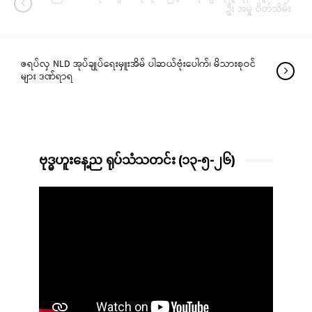
ဦး အမှု ပိတ်သိမ်း
ဇရပ်လှ NLD အုပ်ချုပ်ရေးမှူးအိမ် ပါဆယ်ဗုံးပေါက်၊ မိသားစုဝင်
များ ဒဏ်ရာရ
ဗုဒ္ဓဟူးနေ့ည ရုပ်သံသတင်း (၁၃-၅-၂၆)