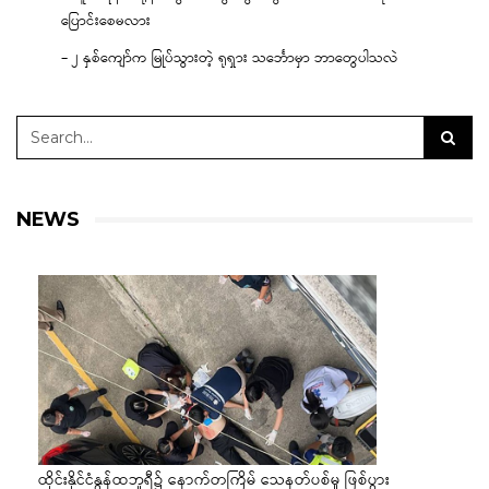
ပြောင်းစေမလား
– ၂ နှစ်ကျော်က မြုပ်သွားတဲ့ ရုရှား သင်္ဘောမှာ ဘာတွေပါသလဲ
NEWS
ထိုင်းနိုင်ငံနွန်ထဘူရီ၌ နောက်တကြိမ် သေနတ်ပစ်မှု ဖြစ်ပွား