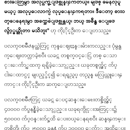
စားေတြမွာ အလုပ္လက္မဲ့ျဖစ္ကုန္ၾကတယ္။ မျဖစ္ မေနလုပ္ရ
မယ့္ အလုပ္ေလာက္ပဲ လုပ္ေနၾကရတာ။ ဒီေတာ့ စားဝ
တ္ေနေရးမွာ အခက္အခဲျဖစ္ကုန္တယ္၊ ဘယ္ အခ်ိန္မွ ေျဖေ
လွ်ာ့္မယ္ဆိုတာ မသိဘူး”
ဟု ကိုႏိုင္ဦးက ေျပာသည္။
ပလက္ဝၿမိဳ႕နယ္ထဲတြင္ ကုန္ေဈးႏႈန္းမ်ားကလည္း ပုံမွန္ထ
က္ေဈးတက္လာခဲ့ၿပီး ယခင္က တစ္ရက္ဝင္ေငြ တစ္ ေသာ
င္းေက်ာ္အထက္ ရရွိခဲ့ေသာ္လည္း ယခုတစ္ရက္လွ်င္ က်ပ္
ငါးေထာင္ပင္ မျပည့္ခ်င္၍ ေရရွည္ရပ္ တည္ရန္ မလြယ္ကူေၾ
ကာင္း ကိုႏိုင္ဦးက ဆက္ေျပာသည္။
ပလက္ဝၿမိဳ႕တြင္ ယခင္က ေပၚဆန္းေမႊးတစ္အိတ္လွ်င္
၄၀၀၀၀ က်ပ္ခန႔္ရွိခဲ့ေသာ္လည္း ယခုရက္ပိုင္းအတြင္း၌
၅၀၀၀၀ က်ပ္ဝန္းက်င္အထိ ေပးဝယ္ေနရၿပီး ဆန္ၾကမ္း
တစ္အိတ္ကို က်ပ္ ၂၅၀၀၀ ခန႔္မွ က်ပ္ ၃၀၀၀၀ ေက်ာ္ အထိေပး