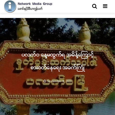
Men
ပလက်ဝ နေ့မထွက်ရ အမိန့်ကြောင့်
စားဝတ်နေရေး အခက်ကြုံ
September 9, 2021