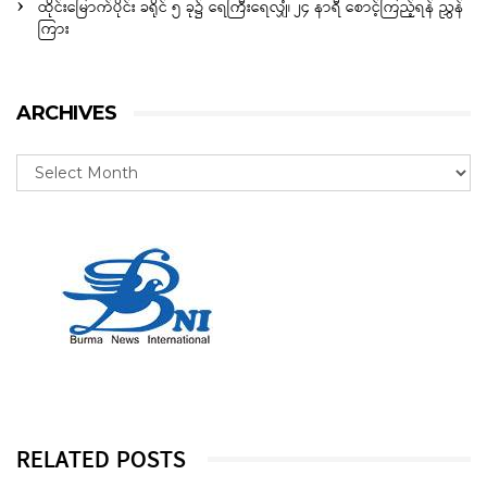
ထိုင်းမြောက်ပိုင်း ခရိုင် ၅ ခု၌ ရေကြီးရေလျှံ၊ ၂၄ နာရီ စောင့်ကြည့်ရန် ညွှန်
ကြား
ARCHIVES
RELATED POSTS