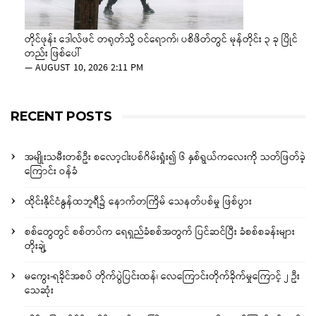
တိုင်ဖုန်း ဒေါလ်ဖင် တရုတ်သို့ ဝင်ရောက်၊ ပစိဖိတ်တွင် မုန်တိုင်း ၃ ခု ပြိုင်
တည်း ဖြစ်ပေါ်
—
AUGUST 10, 2026 2:11 PM
RECENT POSTS
အမျိုးသမီးတစ်ဦး စလော့ငါးပစ်ဂိမ်းရှုံး၍ ၆ နှစ်ရွယ်ကလေးကို သတ်ဖြတ်ခဲ့
ကြောင်း ဝန်ခံ
ထိုင်းနိုင်ငံနွန်ထဘူရီ၌ နောက်တကြိမ် သေနတ်ပစ်မှု ဖြစ်ပွား
စစ်တွေတွင် စစ်တပ်က ရေရှည်ခံစစ်အတွက် ပြင်ဆင်ပြီး ခံစစ်စခန်းများ
တိုးချဲ့
မကွေး-ရခိုင်အစပ် တိုက်ပွဲပြင်းထန်၊ လေကြောင်းတိုက်ခိုက်မှုကြောင့် ၂ ဦး
သေဆုံး