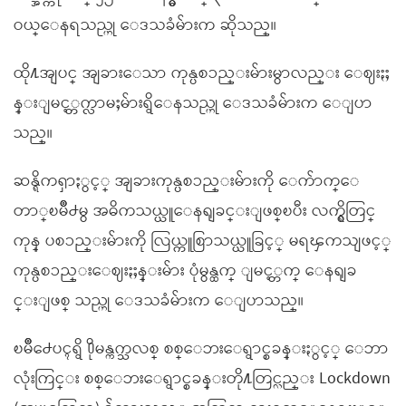
ဝယ္ေနရသည္ဟု ေဒသခံမ်ားက ဆိုသည္။
ထို႔အျပင္ အျခားေသာ ကုန္ပစၥည္းမ်ားမွာလည္း ေဈးႏႈ
န္းျမင့္တက္လာမႈမ်ားရွိေနသည္ဟု ေဒသခံမ်ားက ေျပာ
သည္။
ဆန္ရိကၡာႏွင့္ အျခားကုန္ပစၥည္းမ်ားကို ေက်ာက္ေ
တာ္ၿမိဳ႕မွ အဓိကသယ္ယူေနရျခင္းျဖစ္ၿပီး လက္ရွိတြင္
ကုန္ ပစၥည္းမ်ားကို လြယ္ကူစြာသယ္ယူခြင့္ မရၾကသျဖင့္
ကုန္ပစၥည္းေဈးႏႈန္းမ်ား ပုံမွန္ထက္ ျမင့္တက္ ေနရျခ
င္းျဖစ္ သည္ဟု ေဒသခံမ်ားက ေျပာသည္။
ၿမိဳ႕ေပၚရွိ ႐ိုမန္ကက္သလစ္ စစ္ေဘးေရွာင္စခန္းႏွင့္ ေဘာ
လုံးကြင္း စစ္ေဘးေရွာင္စခန္းတို႔တြင္လည္း Lockdown