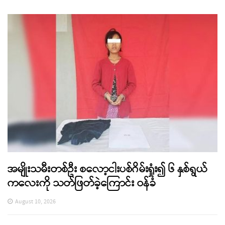
အမျိုးသမီးတစ်ဦး စလော့ငါးပစ်ဂိမ်းရှုံး၍ ၆ နှစ်ရွယ်
ကလေးကို သတ်ဖြတ်ခဲ့ကြောင်း ဝန်ခံ
August 10, 2026