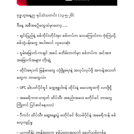
ဗုဒ္ဓဟူးနေ့ည ရုပ်သံသတင်း (၁၃-၅-၂၆)
ဒီနေ့ အစီအစဉ်တွေထဲမှာတော့…..
– ချင်းပြည်နဲ့ စစ်ကိုင်းတိုင်းမှာ စစ်တပ်က လေကြောင်းက ဗုံးကြဲလို့
စစ်သုံ့ပန်းတွေ အပါအဝင် လူသေဆုံး
– ရှမ်းမြောက်-ကချင် အစပ် မဘိမ်းဘက်မှာ စစ်တပ်က အင်အား
အမြောက်အများ တိုးချဲ့
– ထိုင်းရောက် မြန်မာတွေ လုံခြုံရေးနဲ့ အလုပ်လုပ်ဖို့ အကန့်အသတ်
တွေက ဘာတွေလဲ။
– UFC ခါးပတ်ပိုင်ရှင် ဂျော့ရှူဝါဗန် ထိုင်းနဲ့ မလေးရှားကို လာဖို့ရှိ
– အမေရိကား-တရုတ် ထိပ်သီး အစည်းအဝေး မတိုင်ခင် ဘာတွေ
ကြိုတင် ပြင်ဆင်နေသလဲ
– ပီကင်း ထိပ်သီး ဆွေးနွေးပွဲ မတိုင်ခင် ဖိလစ်ပိုင်နဲ့ အမေရိကန် စစ်
လေ့ကျင့်မှု
– ယူကရိန်း ဒရုန်းတွေက စစ်ပွဲတွေအတွက် ခေတ်သစ်တစ်ခု