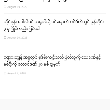
August 10, 2026
တိုင်ဖုန်း ဒေါလ်ဖင် တရုတ်သို့ ဝင်ရောက်၊ ပစိဖိတ်တွင် မုန်တိုင်း
၃ ခု ပြိုင်တည်း ဖြစ်ပေါ်
August 10, 2026
ပုဏ္ဏားကျွန်းအမှုတွင် မုဒိမ်းကျင့်သတ်ဖြတ်သူကို သေဒဏ်နှင့်
နှစ်ဦးကို ထောင်ဒဏ် ၂၀ နှစ် ချမှတ်
August 7, 2026