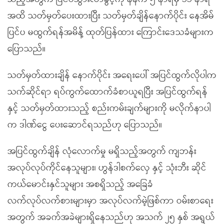
အထိ သတ်မှတ်ပေးထားပြီး သတ်မှတ်ချိန်နောက်ပိုင်း နေအိမ်
ပြင်ပ မထွက်ရန်အမိန့် ထုတ်ပြန်ထား ကြောင်းဒေသခံများက
ပြောသည်။
သတ်မှတ်ထားချိန် နောက်ပိုင်း အရေးပေါ် အပြင်ထွက်လိုပါက
သက်ဆိုင်ရာ ရပ်ကွက်ထောက်ခံစာယူရပြီး အပြင်ထွက်ရန်
နှင့် သတ်မှတ်ထားသည့် စည်းကမ်းချက်များကို မလိုက်နာပါ
က ဒါဏ်ငွေ ပေးဆောင်ရသည်ဟု ပြောသည်။
အပြင်ထွက်ချိန် လုံလောက်မှု မရှိသည့်အတွက် ကျဘန်း
အလုပ်လုပ်ကိုင်နေသူများ၊ ဟွန်ဒါစက်လှေ နှင့် သုံးဘီး ဆိုင်
ကယ်မောင်းနှင်သူများ အစရှိသည့် အခြေခံ
လက်လုပ်လက်စားများမှာ အလုပ်လက်မဲ့ဖြစ်ကာ ဝမ်းစာရေး
အတွက် အခက်အခဲများရှိနေသည်ဟု အသက် ၂၅ နှစ် အရွယ်