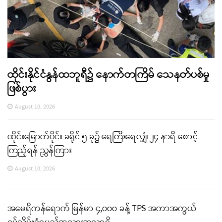
ထိုင်းနိုင်ငံနွန်ထဘူရီ၌ နောက်တကြိမ် သေနတ်ပစ်မှု
ဖြစ်ပွား
August 10, 2026
ထိုင်းမြောက်ပိုင်း ခရိုင် ၅ ခု၌ ရေကြီးရေလျှံ၊ ၂၄ နာရီ စောင့်
ကြည့်ရန် ညွှန်ကြား
August 10, 2026
အမေရိကန်ရောက် မြန်မာ ၄,၀၀၀ ခန့် TPS အကာအကွယ်