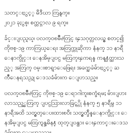
သတင္းႏွင့္ မီဒီယာ ကြန္ရက္။
၂၀၂၁ ခုႏွစ္၊ စက္တင္ဘာလ ၉ ရက္။
ခ်င္းျပည္နယ္၊ ပလက္ဝၿမိဳ႕တြင္ ၾသဂုတ္လလယ္မွ စတင္၍
ကိုဗစ္-၁၉ ကာကြယ္ေရး အတြက္ဟုဆိုကာ နံနက္ ၁၁ နာရီ
ေနာက္ပိုင္း ေနအိမ္ျပင္ပ မထြက္ၾကရန္ ကန႔္သတ္ထားသ
ည့္ အတြက္ ဝမ္းစာရွာေဖြေရး အခက္အခဲမ်ားႏွင့္ ႀ
ကဳံေနရသည္ဟု ေဒသခံမ်ားက ေျပာသည္။
ပလက္ဝၿမိဳ႕တြင္ ကိုဗစ္-၁၉ ေရာဂါကူးစက္ခံရမႈ မ်ားျပား
လာသည့္အတြက္ ျပင္ပသြားလာခြင့္ကို နံနက္ ၅ နာရီမွ ၁၁
နာရီအထိ သတ္မွတ္ေပးထားၿပီး သတ္မွတ္ခ်ိန္ေနာက္ပိုင္း ေ
နအိမ္ျပင္ပ မထြက္ရန္အမိန႔္ ထုတ္ျပန္ထား ေၾကာင္းေဒသ
ခံမ်ားက ေျပာသည္။