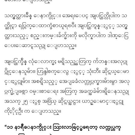
သတ္မွတ္ထားခ်ိန္ ေနာက္ပိုင္း အေရးေပၚ အျပင္ထြက္လိုပါက သ
က္ဆိုင္ရာ ရပ္ကြက္ေထာက္ခံစာယူရၿပီး အျပင္ထြက္ရန္ႏွင့္ သတ္မွ
တ္ထားသည့္ စည္းကမ္းခ်က္မ်ားကို မလိုက္နာပါက ဒါဏ္ေငြ
ေပးေဆာင္ရသည္ဟု ေျပာသည္။
အျပင္ထြက္ခ်ိန္ လုံေလာက္မႈ မရွိသည့္အတြက္ က်ဘန္းအလုပ္လု
ပ္ကိုင္ေနသူမ်ား၊ ဟြန္ဒါစက္ေလွ ႏွင့္ သုံးဘီး ဆိုင္ကယ္ေမာ
င္းႏွင္သူမ်ား အစရွိသည့္ အေျခခံလက္လုပ္လက္စားမ်ားမွာ အလု
ပ္လက္မဲ့ျဖစ္ကာ ဝမ္းစာေရး အတြက္ အခက္အခဲမ်ားရွိေနသည္ဟု
အသက္ ၂၅ ႏွစ္ အ႐ြယ္ ဆိုင္ကယ္အငွား ယာဥ္ေမာင္းႏွင္သူ
ကိုႏိုင္ဦး က ေျပာသည္။
“၁၁ နာရီေနာက္ပိုင္း သြားလာခြင့္မရေတာ့ လက္လုပ္လက္