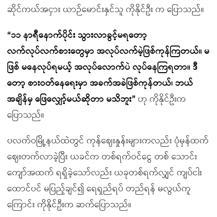
ဆိုင်ကယ်အငှား ယာဉ်မောင်းနှင်သူ ကိုနိုင်ဦး က ပြောသည်။
“၁၁ နာရီနောက်ပိုင်း သွားလာခွင့်မရတော့
လက်လုပ်လက်စားတွေမှာ အလုပ်လက်မဲ့ဖြစ်ကုန်ကြတယ်။ မ
ဖြစ် မနေလုပ်ရမယ့် အလုပ်လောက်ပဲ လုပ်နေကြရတာ။ ဒီ
တော့ စားဝတ်နေရေးမှာ အခက်အခဲဖြစ်ကုန်တယ်၊ ဘယ်
အချိန်မှ ဖြေလျှော့်မယ်ဆိုတာ မသိဘူး”
ဟု ကိုနိုင်ဦးက
ပြောသည်။
ပလက်ဝမြို့နယ်ထဲတွင် ကုန်ဈေးနှုန်းများကလည်း ပုံမှန်ထက်
ဈေးတက်လာခဲ့ပြီး ယခင်က တစ်ရက်ဝင်ငွေ တစ် သောင်း
ကျော်အထက် ရရှိခဲ့သော်လည်း ယခုတစ်ရက်လျှင် ကျပ်ငါး
ထောင်ပင် မပြည့်ချင်၍ ရေရှည်ရပ် တည်ရန် မလွယ်ကူ
ကြောင်း ကိုနိုင်ဦးက ဆက်ပြောသည်။