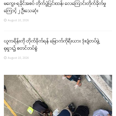
မကွေး-ရခိုင်အစပ် တိုက်ပွဲပြင်းထန်၊ လေကြောင်းတိုက်ခိုက်မှု
ကြောင့် ၂ ဦးသေဆုံး
August 10, 2026
ယူကရိန်းကို တိုက်ခိုက်ရန် မြောက်ကိုရီးယား ဒုံးပျံတပ်ဖွဲ့
ရုရှား၌ စတင်တပ်စွဲ
August 10, 2026