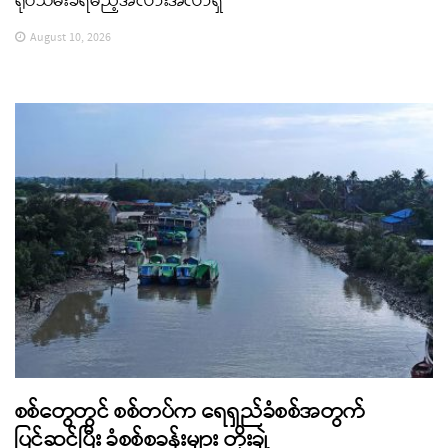
ရုပ်သိမ်းခံရမည့်အလားအလာရှိ
August 10, 2026
စစ်တွေတွင် စစ်တပ်က ရေရှည်ခံစစ်အတွက်
ပြင်ဆင်ပြီး ခံစစ်စခန်းများ တိုးချဲ့