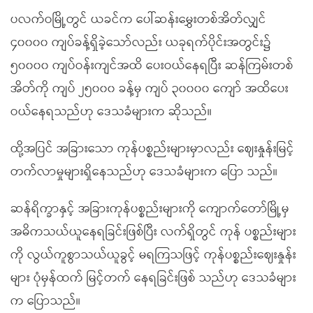
ပလက်ဝမြို့တွင် ယခင်က ပေါ်ဆန်းမွှေးတစ်အိတ်လျှင်
၄၀၀၀၀ ကျပ်ခန့်ရှိခဲ့သော်လည်း ယခုရက်ပိုင်းအတွင်း၌
၅၀၀၀၀ ကျပ်ဝန်းကျင်အထိ ပေးဝယ်နေရပြီး ဆန်ကြမ်းတစ်
အိတ်ကို ကျပ် ၂၅၀၀၀ ခန့်မှ ကျပ် ၃၀၀၀၀ ကျော် အထိပေး
ဝယ်နေရသည်ဟု ဒေသခံများက ဆိုသည်။
ထို့အပြင် အခြားသော ကုန်ပစ္စည်းများမှာလည်း ဈေးနှုန်းမြင့်
တက်လာမှုများရှိနေသည်ဟု ဒေသခံများက ပြော သည်။
ဆန်ရိက္ခာနှင့် အခြားကုန်ပစ္စည်းများကို ကျောက်တော်မြို့မှ
အဓိကသယ်ယူနေရခြင်းဖြစ်ပြီး လက်ရှိတွင် ကုန် ပစ္စည်းများ
ကို လွယ်ကူစွာသယ်ယူခွင့် မရကြသဖြင့် ကုန်ပစ္စည်းဈေးနှုန်း
များ ပုံမှန်ထက် မြင့်တက် နေရခြင်းဖြစ် သည်ဟု ဒေသခံများ
က ပြောသည်။