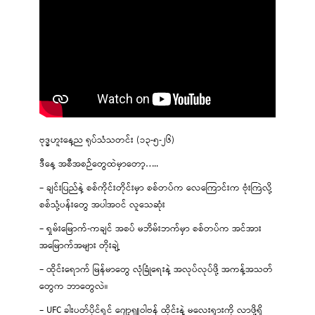
ဗုဒ္ဓဟူးနေ့ည ရုပ်သံသတင်း (၁၃-၅-၂၆)
ဒီနေ့ အစီအစဉ်တွေထဲမှာတော့…..
– ချင်းပြည်နဲ့ စစ်ကိုင်းတိုင်းမှာ စစ်တပ်က လေကြောင်းက ဗုံးကြဲလို့
စစ်သုံ့ပန်းတွေ အပါအဝင် လူသေဆုံး
– ရှမ်းမြောက်-ကချင် အစပ် မဘိမ်းဘက်မှာ စစ်တပ်က အင်အား
အမြောက်အများ တိုးချဲ့
– ထိုင်းရောက် မြန်မာတွေ လုံခြုံရေးနဲ့ အလုပ်လုပ်ဖို့ အကန့်အသတ်
တွေက ဘာတွေလဲ။
– UFC ခါးပတ်ပိုင်ရှင် ဂျော့ရှူဝါဗန် ထိုင်းနဲ့ မလေးရှားကို လာဖို့ရှိ