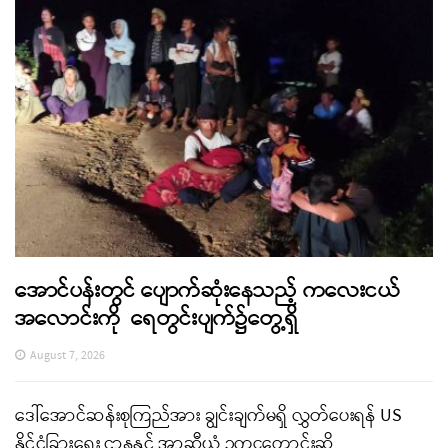
အောင်ပန်းတွင် ပျောက်ဆုံးနေသည့် ကလေးငယ်
အလောင်းကို ရေတွင်းပျက်၌တွေ့ရှိ
August 7, 2026
ဒေါ်အောင်ဆန်းစုကြည်အား ချွင်းချက်မရှိ လွှတ်ပေးရန် US
နိုင်ငံခြားရေး ဌာနနှင့် အာဆီယံ ဥက္ကဋ္ဌတောင်းဆို