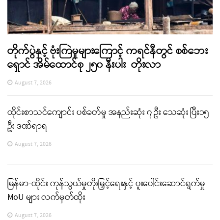
တိုက်ပွဲနှင့် ဗုံးကြဲမှုများကြောင့် ကရင်နီတွင် စစ်ဘေး
ရှောင် အိမ်ထောင်စု ၂၅၀ နီးပါး တိုးလာ
August 7, 2026
ထိုင်းစာသင်ကျောင်း ပစ်ခတ်မှု အနည်းဆုံး ၇ ဦး သေဆုံး ပြီး၁၅
ဦး ဒဏ်ရာရ
August 7, 2026
မြန်မာ-ထိုင်း ကုန်သွယ်မှုတိုးမြှင့်ရေးနှင့် ပူးပေါင်းဆောင်ရွက်မှု
MoU များ လက်မှတ်ထိုး
August 7, 2026