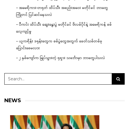
– အမေရိကား-တရုတ် ထိပ်သီး အစည်းအဝေး မတိုင်ခင် ဘာတွေ
ကြိုတင် ပြင်ဆင်နေသလဲ
– ပီကင်း ထိပ်သီး ဆွေးနွေးပွဲ မတိုင်ခင် ဖိလစ်ပိုင်နဲ့ အမေရိကန် စစ်
လေ့ကျင့်မှု
– ယူကရိန်း ဒရုန်းတွေက စစ်ပွဲတွေအတွက် ခေတ်သစ်တစ်ခု
ပြောင်းစေမလား
– ၂ နှစ်ကျော်က မြုပ်သွားတဲ့ ရုရှား သင်္ဘောမှာ ဘာတွေပါသလဲ
NEWS