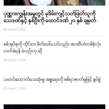
ပုဏ္ဏားကျွန်းအမှုတွင် မုဒိမ်းကျင့်သတ်ဖြတ်သူကို
သေဒဏ်နှင့် နှစ်ဦးကို ထောင်ဒဏ် ၂၀ နှစ် ချမှတ်
August 7, 2026
စစ်အုပ်စုကို ထိုင်းက ဖိတ်ခေါ်သော်လည်း အာဆီယံတစ်စုံလုံး
လက်ခံရန် ခဲယဉ်းဟု ဆို
August 7, 2026
သတင်းထောက်သေဆုံးမှု အစ္စရေးကို စစ်ရာဇဝတ်မှုဖြင့် စွပ်စွဲ
August 7, 2026