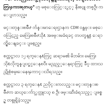
တြၾကားရတယ္”
ဟု မစုေဝလြင္ႏွင့္ နီးစပ္သူ တစ္ဦး က
ေျပာသည္။
မင္းတုန္းၿမိဳ႕ က်န္းမာေရးဌာနက CDM ဝန္ထမ္း မစုေ
ဝလြင္သည္ မေကြးၿမိဳ႕သို႔ အဖမ္းမခံရခင္ တပတ္ခန႔္က ေရာ
က္ရွိေနျခင္း ျဖစ္သည္။
စက္တင္ဘာလ ၁၂ ရက္ေန႔တြင္ ဆရာမ၏ မိဘမ်ား မေကြး
သို႔လိုက္ရန္ျပင္ဆင္ေနၿပီး မည္သည့္ေနရာတြင္ ခ်ဳပ္ ထားသ
ည္ကိုစုံစမ္းေနေၾကာင္းသိရသည္။
စက္တင္ဘာလ ၃ ရက္ေန႔ ညပိုင္းကလည္း မင္းတုန္းၿ
မိဳ႕က ဆယ္ေက်ာ္သက္လူငယ္ ၈ ဦး ဖမ္းဆီးခံရသည့္ ျဖစ္စ
ဥ္ တစ္ခုရွိခဲ့သည္။