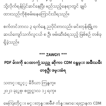
သို့လိုက်ရန်ပြင်ဆင်နေပြီး မည်သည့်နေရာတွင် ချုပ်
ထားသည်ကိုစုံစမ်းနေကြောင်းသိရသည်။
စက်တင်ဘာလ ၃ ရက်နေ့ ညပိုင်းကလည်း မင်းတုန်းမြို့က
ဆယ်ကျော်သက်လူငယ် ၈ ဦး ဖမ်းဆီးခံရသည့် ဖြစ်စဉ် တစ်ခု
ရှိခဲ့သည်။
*** ZAWGYI ***
PDF မ်ားကို ေထာက္ပံ့သည္ဟု ဆိုကာ CDM ဝန္ထမ္း အမ်ိဳးသမီး
တစ္ဦး ဖမ္းခံရ
သတင္းႏွင့္ မီဒီယာ ကြန္ရက္။
၂၀၂၁ ခုႏွစ္၊ စက္တင္ဘာလ ၁၂ ရက္။
မေကြးတိုင္း မင္းတုန္းၿမိဳ႕ က်န္းမာေရးဌာနက CDM