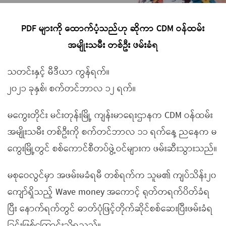
PDF များကို ထောက်ပံ့သည်ဟု ဆိုကာ CDM ဝန်ထမ်း
အမျိုးသမီး တစ်ဦး ဖမ်းခံရ
သတင်းနှင့် မီဒီယာ ကွန်ရက်။
၂၀၂၁ ခုနှစ်၊ စက်တင်ဘာလ ၁၂ ရက်။
မကွေးတိုင်း မင်းတုန်းမြို့ ကျန်းမာရေးဌာနက CDM ဝန်ထမ်း
အမျိုးသမီး တစ်ဦးကို စက်တင်ဘာလ ၁၁ ရက်နေ့ ညနေက မ
ကွေးမြို့တွင် စစ်ကောင်စီတပ်ဖွဲ့ဝင်များက ဖမ်းဆီးသွားသည်။
မစုဝေလွင်မှာ အဖမ်းမခံရမီ တစ်ရက်က သူမ၏ ကျပ်သိန်း၂၀
ကျော်ရှိသည့် Wave money အကောင့် ရုတ်တရက်ပိတ်ခံရ
ပြီး နောက်ရက်တွင် ဓာတ်ပုံဖြင့်တိုက်ဆိုင်စစ်ဆေးပြီးဖမ်းခံရ
ခြင်းဖြစ်ကြောင်းသိရသည်။