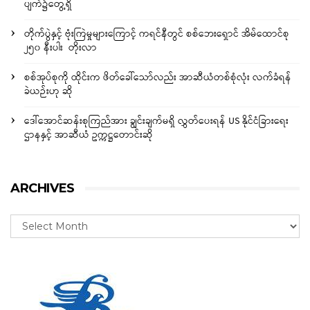
ပျက်၌တွေ့ရှိ
တိုက်ပွဲနှင့် ဗုံးကြဲမှုများကြောင့် ကရင်နီတွင် စစ်ဘေးရှောင် အိမ်ထောင်စု
၂၅၀ နီးပါး တိုးလာ
စစ်အုပ်စုကို ထိုင်းက ဖိတ်ခေါ်သော်လည်း အာဆီယံတစ်စုံလုံး လက်ခံရန်
ခဲယဉ်းဟု ဆို
ဒေါ်အောင်ဆန်းစုကြည်အား ချွင်းချက်မရှိ လွှတ်ပေးရန် US နိုင်ငံခြားရေး
ဌာနနှင့် အာဆီယံ ဥက္ကဋ္ဌတောင်းဆို
ARCHIVES