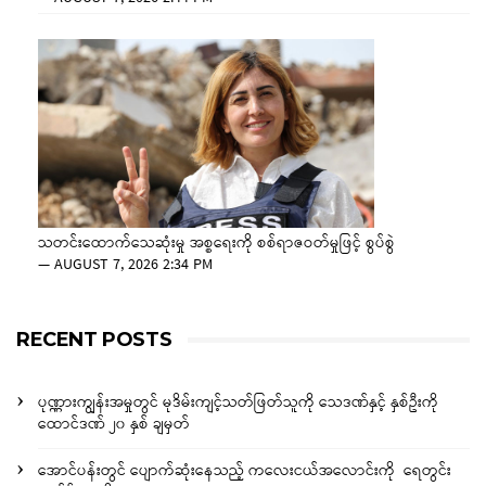
သတင်းထောက်သေဆုံးမှု အစ္စရေးကို စစ်ရာဇဝတ်မှုဖြင့် စွပ်စွဲ
—
AUGUST 7, 2026 2:34 PM
RECENT POSTS
ပုဏ္ဏားကျွန်းအမှုတွင် မုဒိမ်းကျင့်သတ်ဖြတ်သူကို သေဒဏ်နှင့် နှစ်ဦးကို
ထောင်ဒဏ် ၂၀ နှစ် ချမှတ်
အောင်ပန်းတွင် ပျောက်ဆုံးနေသည့် ကလေးငယ်အလောင်းကို ရေတွင်း