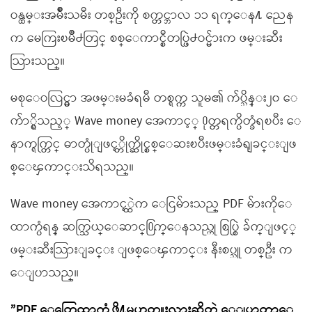
ဝန္ထမ္းအမ်ိဳးသမီး တစ္ဦးကို စက္တင္ဘာလ ၁၁ ရက္ေန႔ ညေန
က မေကြးၿမိဳ႕တြင္ စစ္ေကာင္စီတပ္ဖြဲ႕ဝင္မ်ားက ဖမ္းဆီး
သြားသည္။
မစုေဝလြင္မွာ အဖမ္းမခံရမီ တစ္ရက္က သူမ၏ က်ပ္သိန္း၂၀ ေ
က်ာ္ရွိသည့္ Wave money အေကာင့္ ႐ုတ္တရက္ပိတ္ခံရၿပီး ေ
နာက္ရက္တြင္ ဓာတ္ပုံျဖင့္တိုက္ဆိုင္စစ္ေဆးၿပီးဖမ္းခံရျခင္းျဖ
စ္ေၾကာင္းသိရသည္။
Wave money အေကာင့္ထဲက ေငြမ်ားသည္ PDF မ်ားကိုေ
ထာက္ပံရန္ ဆက္သြယ္ေဆာင္႐ြက္ေနသည္ဟု စြပ္စြဲ ခ်က္ျဖင့္
ဖမ္းဆီးသြားျခင္း ျဖစ္ေၾကာင္း နီးစပ္သူ တစ္ဦး က
ေျပာသည္။
”PDF ေတြေထာက္ပံ့ဖို႔မဟုတ္ဘူးလားဆိုတဲ့ ေျပာတာေ