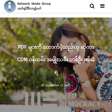
Men
PDF များကို ထောက်ပံ့သည်ဟု ဆိုကာ
CDM ဝန်ထမ်း အမျိုးသမီး တစ်ဦး ဖမ်းခံ
ရ
September 13, 2021