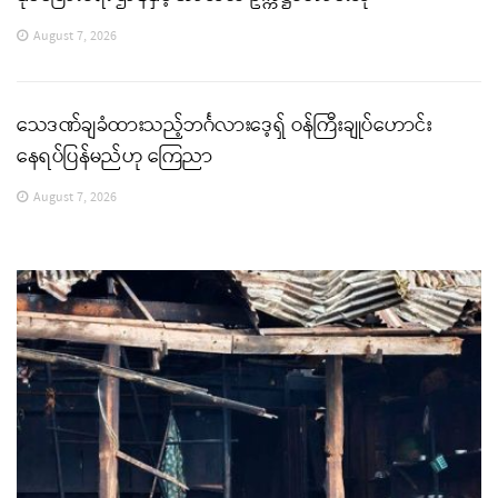
August 7, 2026
သေဒဏ်ချခံထားသည့်ဘင်္ဂလားဒေ့ရှ် ဝန်ကြီးချုပ်ဟောင်း
နေရပ်ပြန်မည်ဟု ကြေညာ
August 7, 2026