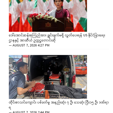
ဒေါ်အောင်ဆန်းစုကြည်အား ချွင်းချက်မရှိ လွှတ်ပေးရန် US နိုင်ငံခြားရေး
ဌာနနှင့် အာဆီယံ ဥက္ကဋ္ဌတောင်းဆို
—
AUGUST 7, 2026 4:27 PM
ထိုင်းစာသင်ကျောင်း ပစ်ခတ်မှု အနည်းဆုံး ၇ ဦး သေဆုံး ပြီး၁၅ ဦး ဒဏ်ရာ
ရ
—
AUGUST 7, 2026 2:44 PM