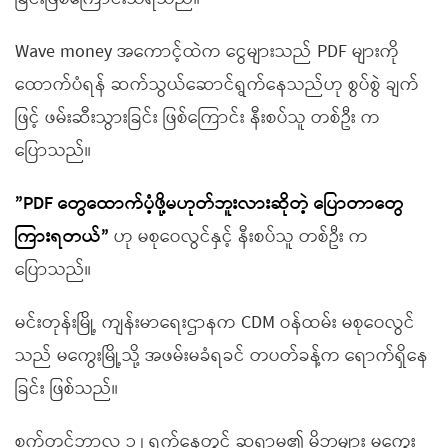
Wave money အကောင့်ထဲက ငွေများသည် PDF များကို
ထောက်ပံရန် ဆက်သွယ်ဆောင်ရွက်နေသည်ဟု စွပ်စွဲ ချက်
ဖြင့် ဖမ်းဆီးသွားခြင်း ဖြစ်ကြောင်း နီးစပ်သူ တစ်ဦး က
ပြောသည်။
”PDF တွေထောက်ပံ့ဖို့မဟုတ်ဘူးလားဆိုတဲ့ ပြောတာတွေ
ကြားရတယ်”
ဟု မစုဝေလွင်နှင့် နီးစပ်သူ တစ်ဦး က
ပြောသည်။
မင်းတုန်းမြို့ ကျန်းမာရေးဌာနက CDM ဝန်ထမ်း မစုဝေလွင်
သည် မကွေးမြို့သို့ အဖမ်းမခံရခင် တပတ်ခန့်က ရောက်ရှိနေ
ခြင်း ဖြစ်သည်။
စက်တင်ဘာလ ၁၂ ရက်နေ့တွင် ဆရာမ၏ မိဘများ မကွေး