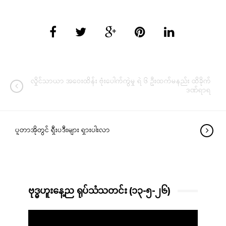
လှိုင်သာယာ အဝေးထိန်း ဗုံးပေါက်ကွဲမှု ရဲ ၆ ဦးထက်မနည်း ထိခိုက်
ဒဏ်ရာရ
ပူတာအိုတွင် ရှီးပဒီးများ ရှားပါးလာ
ဗုဒ္ဓဟူးနေ့ည ရုပ်သံသတင်း (၁၃-၅-၂၆)