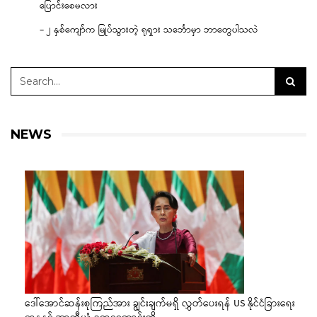
ပြောင်းစေမလား
– ၂ နှစ်ကျော်က မြုပ်သွားတဲ့ ရုရှား သင်္ဘောမှာ ဘာတွေပါသလဲ
NEWS
ဒေါ်အောင်ဆန်းစုကြည်အား ချွင်းချက်မရှိ လွှတ်ပေးရန် US နိုင်ငံခြားရေး