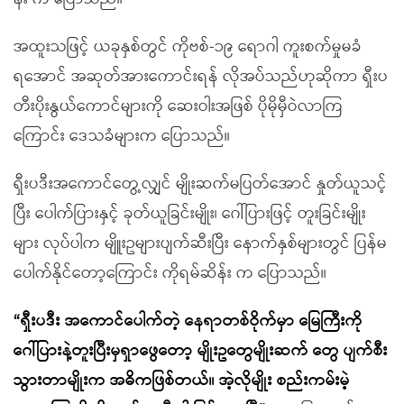
အထူးသဖြင့် ယခုနှစ်တွင် ကိုဗစ်-၁၉ ရောဂါ ကူးစက်မှုမခံ
ရအောင် အဆုတ်အားကောင်းရန် လိုအပ်သည်ဟုဆိုကာ ရှီးပ
တီးပိုးနွယ်ကောင်များကို ဆေးဝါးအဖြစ် ပိုမိုမှီဝဲလာကြ
ကြောင်း ဒေသခံများက ပြောသည်။
ရှီးပဒီးအကောင်တွေ့လျှင် မျိုးဆက်မပြတ်အောင် နှုတ်ယူသင့်
ပြီး ပေါက်ပြားနှင့် ခုတ်ယူခြင်းမျိုး၊ ဂေါ်ပြားဖြင့် တူးခြင်းမျိုး
များ လုပ်ပါက မျိူးဥများပျက်ဆီးပြီး နောက်နှစ်များတွင် ပြန်မ
ပေါက်နိုင်တော့ကြောင်း ကိုရမ်ဆိန်း က ပြောသည်။
“ရှီးပဒီး အကောင်ပေါက်တဲ့ နေရာတစ်ဝိုက်မှာ မြေကြီးကို
ဂေါ်ပြားနဲ့တူးပြီးမှရှာဖွေတော့ မျိုးဥတွေမျိုးဆက် တွေ ပျက်စီး
သွားတာမျိုးက အဓိကဖြစ်တယ်။ အဲ့လိုမျိုး စည်းကမ်းမဲ့