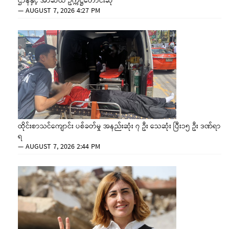
ဌာနနှင့် အာဆီယံ ဥက္ကဋ္ဌတောင်းဆို
—
AUGUST 7, 2026 4:27 PM
ထိုင်းစာသင်ကျောင်း ပစ်ခတ်မှု အနည်းဆုံး ၇ ဦး သေဆုံး ပြီး၁၅ ဦး ဒဏ်ရာ
ရ
—
AUGUST 7, 2026 2:44 PM