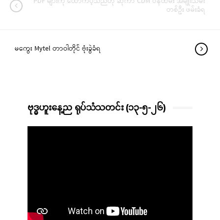
PDF များကို ထောက်ပံ့သည်ဟု ဆိုကာ CDM ဝန်ထမ်း အမျိုးသမီး
တစ်ဦး ဖမ်းခံရ
မကွေး Mytel တာဝါတိုင် ဗုံးခွဲခံရ
ဗုဒ္ဓဟူးနေ့ည ရုပ်သံသတင်း (၁၃-၅-၂၆)