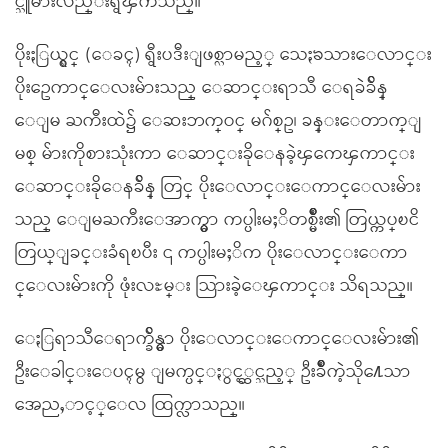
င္သူမ်ားလည္းရွိၾကသည္။
ပိုးႏြယ္ရွင္ (ေခၚ) ရွီးပဒီးျဖစ္လာမည့္ သေႏၶသားေလာင္း
ပိုးဥေကာင္ေလးမ်ားသည္ ေဆာင္းရာသီ ေရခဲခ်ိန္
ေျမ ႀကီးထဲ၌ ေဆးဘက္ဝင္ မဂ်စ္ဥ၊ ခန္းေတာက္ျ
မစ္ မ်ားကိုစားသုံးကာ ေဆာင္းခိုေနခဲ့ၾကေၾကာင္း
ေဆာင္းခိုေနခ်ိန္ တြင္ ပိုးေလာင္းေကာင္ေလးမ်ား
သည္ ေျမႀကီးေအာက္မွာ ကပ္ပါးမႈိတစ္မ်ိဳး၏ တြယ္ကပ္ၿငိ
တြယ္ျခင္းခံရၿပီး ၎ ကပ္ပါးမႈိက ပိုးေလာင္းေကာ
င္ေလးမ်ားကို ဖုံးလႊမ္း သြားခဲ့ေၾကာင္း သိရသည္။
ေႏြရာသီေရာက္ခ်ိန္မွာ ပိုးေလာင္းေကာင္ေလးမ်ား၏
ဦးေခါင္းေပၚမွ ျမက္ပင္ႏွင့္ဆင္သည့္ ဦးခ်ိဳကဲ့သို႔ေသာ
အေညႇာင့္ေလ ထြက္လာသည္။