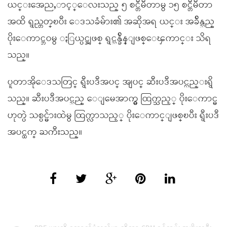
ယင္းအေညႇာင့္ေလးသည္ ၅ စင္တီမီတာမွ ၁၅ စင္တီမီတာ
အထိ ရွည္တတ္ၿပီး ေဒသခံမ်ား၏ အဆိုအရ ယင္း အခ်ိန္သည္
ပိုးေကာင္ဘဝမွ ႏြယ္ပင္အျဖစ္ ရွင္သန္ခ်ိန္ျဖစ္ေၾကာင္း သိရ
သည္။
ပူတာအိုေဒသတြင္ ရွီးပဒီအပင္ အျပင္ ဆီးပဒီအပင္လည္းရွိ
သည္။ ဆီးပဒီအပင္သည္ ေျမေအာက္မွ ထြက္သည့္ ပိုးေကာင္မ
ဟုတ္ပဲ သစ္ပင္မ်ားထဲမွ ထြက္လာသည့္ ပိုးေကာင္ျဖစ္ၿပီး ရွီးပဒီ
အပင္ထက္ ႀကီးသည္။