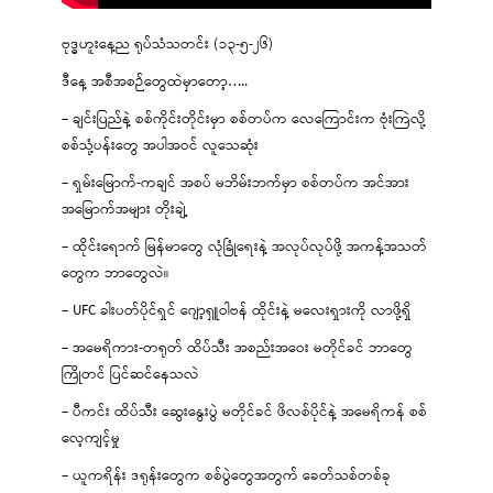
ဗုဒ္ဓဟူးနေ့ည ရုပ်သံသတင်း (၁၃-၅-၂၆)
ဒီနေ့ အစီအစဉ်တွေထဲမှာတော့…..
– ချင်းပြည်နဲ့ စစ်ကိုင်းတိုင်းမှာ စစ်တပ်က လေကြောင်းက ဗုံးကြဲလို့
စစ်သုံ့ပန်းတွေ အပါအဝင် လူသေဆုံး
– ရှမ်းမြောက်-ကချင် အစပ် မဘိမ်းဘက်မှာ စစ်တပ်က အင်အား
အမြောက်အများ တိုးချဲ့
– ထိုင်းရောက် မြန်မာတွေ လုံခြုံရေးနဲ့ အလုပ်လုပ်ဖို့ အကန့်အသတ်
တွေက ဘာတွေလဲ။
– UFC ခါးပတ်ပိုင်ရှင် ဂျော့ရှူဝါဗန် ထိုင်းနဲ့ မလေးရှားကို လာဖို့ရှိ
– အမေရိကား-တရုတ် ထိပ်သီး အစည်းအဝေး မတိုင်ခင် ဘာတွေ
ကြိုတင် ပြင်ဆင်နေသလဲ
– ပီကင်း ထိပ်သီး ဆွေးနွေးပွဲ မတိုင်ခင် ဖိလစ်ပိုင်နဲ့ အမေရိကန် စစ်
လေ့ကျင့်မှု
– ယူကရိန်း ဒရုန်းတွေက စစ်ပွဲတွေအတွက် ခေတ်သစ်တစ်ခု