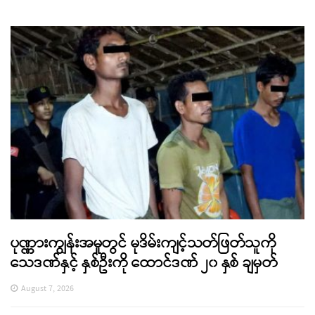
ပုဏ္ဏားကျွန်းအမှုတွင် မုဒိမ်းကျင့်သတ်ဖြတ်သူကို
သေဒဏ်နှင့် နှစ်ဦးကို ထောင်ဒဏ် ၂၀ နှစ် ချမှတ်
August 7, 2026