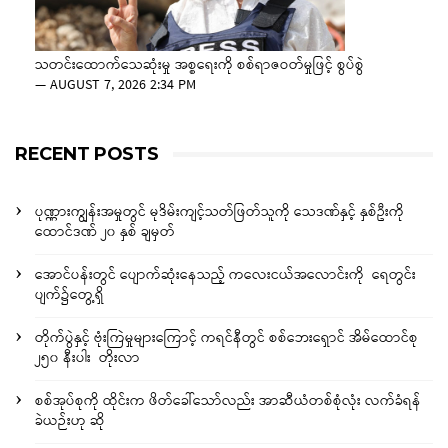
သတင်းထောက်သေဆုံးမှု အစ္စရေးကို စစ်ရာဇဝတ်မှုဖြင့် စွပ်စွဲ
—
AUGUST 7, 2026 2:34 PM
RECENT POSTS
ပုဏ္ဏားကျွန်းအမှုတွင် မုဒိမ်းကျင့်သတ်ဖြတ်သူကို သေဒဏ်နှင့် နှစ်ဦးကို
ထောင်ဒဏ် ၂၀ နှစ် ချမှတ်
အောင်ပန်းတွင် ပျောက်ဆုံးနေသည့် ကလေးငယ်အလောင်းကို ရေတွင်း
ပျက်၌တွေ့ရှိ
တိုက်ပွဲနှင့် ဗုံးကြဲမှုများကြောင့် ကရင်နီတွင် စစ်ဘေးရှောင် အိမ်ထောင်စု
၂၅၀ နီးပါး တိုးလာ
စစ်အုပ်စုကို ထိုင်းက ဖိတ်ခေါ်သော်လည်း အာဆီယံတစ်စုံလုံး လက်ခံရန်
ခဲယဉ်းဟု ဆို