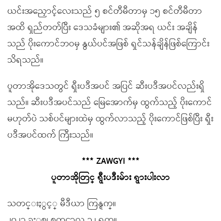
ယင်းအညှောင့်လေးသည် ၅ စင်တီမီတာမှ ၁၅ စင်တီမီတာ
အထိ ရှည်တတ်ပြီး ဒေသခံများ၏ အဆိုအရ ယင်း အချိန်
သည် ပိုးကောင်ဘဝမှ နွယ်ပင်အဖြစ် ရှင်သန်ချိန်ဖြစ်ကြောင်း
သိရသည်။
ပူတာအိုဒေသတွင် ရှီးပဒီအပင် အပြင် ဆီးပဒီအပင်လည်းရှိ
သည်။ ဆီးပဒီအပင်သည် မြေအောက်မှ ထွက်သည့် ပိုးကောင်
မဟုတ်ပဲ သစ်ပင်များထဲမှ ထွက်လာသည့် ပိုးကောင်ဖြစ်ပြီး ရှီး
ပဒီအပင်ထက် ကြီးသည်။
*** ZAWGYI ***
ပူတာအိုတြင္ ရွီးပဒီးမ်ား ရွားပါးလာ
သတင္းႏွင့္ မီဒီယာ ကြန္ရက္။
၂၀၂၁ ခုႏွစ္၊ စက္တင္ဘာလ ၁၂ ရက္။