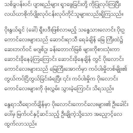
သစ်ခွပန်းပင်၊ ပျားရည်များ ရှာဖွေခြင်းတို့ ကိုပြုလုပ်ကြပြီး
လယ်ယာစိုက်ပျိုးလုပ်ငန်းလုပ်ကိုင်သူများလည်းရှိကြသည်။
ပိုးနွယ်ရှင် (ခေါ်) ရှီးပဒီးဖြစ်လာမည့် သန္ဓေသားလောင်း ပိုးဥ
ကောင်လေးများသည် ဆောင်းရာသီ ရေခဲချိန် မြေ ကြီးထဲ၌
ဆေးဘက်ဝင် မဂျစ်ဥ၊ ခန်းတောက်မြစ် များကိုစားသုံးကာ
ဆောင်းခိုနေခဲ့ကြကြောင်း ဆောင်းခိုနေချိန် တွင် ပိုးလောင်း
ကောင်လေးများသည် မြေကြီးအောက်မှာ ကပ်ပါးမှိုတစ်မျိုး၏
တွယ်ကပ်ငြိတွယ်ခြင်းခံရပြီး ၎င်း ကပ်ပါးမှိုက ပိုးလောင်း
ကောင်လေးများကို ဖုံးလွှမ်း သွားခဲ့ကြောင်း သိရသည်။
နွေရာသီရောက်ချိန်မှာ ပိုးလောင်းကောင်လေးများ၏ ဦးခေါင်း
ပေါ်မှ မြက်ပင်နှင့်ဆင်သည့် ဦးချိုကဲ့သို့သော အညှောင့်လေ
ထွက်လာသည်။