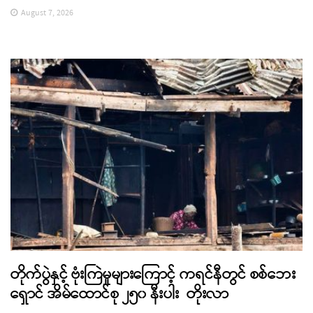
August 7, 2026
တိုက်ပွဲနှင့် ဗုံးကြဲမှုများကြောင့် ကရင်နီတွင် စစ်ဘေး
ရှောင် အိမ်ထောင်စု ၂၅၀ နီးပါး တိုးလာ