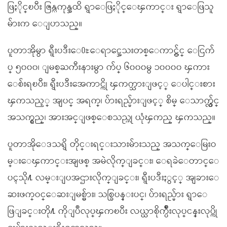
ဖြႏိုင္ၿပီး ဇြန္လကုန္အထိ ရွာေဖြႏိုင္ေၾကာင္း ရွာေဖြသူ
မ်ားက ေျပာသည္။
ပူတာအိုမွာ ရွီးပဒီးေ႐ႊေရာင္အေသးတစ္ေကာင္လွ်င္ ေငြက်
ပ္ ၅၀၀၀၊ ျမစ္ႀကီးနားမွာ က်ပ္ ၆၀၀၀မွ ၁၀၀၀၀ ၾကား
ေစ်းရၿပီး၊ ရွီးပဒီးအေကာင္ကို ၾကက္သားျဖင့္ ေပါင္းစား
ၾကသည့္ အျပင္ အရက္၊ ပ်ားရည္မ်ားျဖင့္ စိမ္ ေသာက္လွ်င္
အသက္ရွည္၊ အားအင္ျဖစ္ေစသည္ဟု ယုံၾကည္ ၾကသည္။
ပူတာအိုေဒသရွိ တိုင္းရင္းသားမ်ားသည္ အသက္ေမြးဝ
မ္းေၾကာင္းအျဖစ္ အမဲလိုက္ျခင္း၊ ေရခဲေတာင္ေ
ပၚသို႔ လမ္းျပအဌားလိုက္ျခင္း၊ ရွီးပဒီးႏွင့္ အျခားေ
ဆးဖက္ဝင္ေဆးျမစ္မ်ား၊ သစ္ခြပန္းပင္၊ ပ်ားရည္မ်ား ရွာေ
ဖြျခင္းတို႔ ကိုျပဳလုပ္ၾကၿပီး လယ္ယာစိုက္ပ်ိဳးလုပ္ငန္းလုပ္ကို