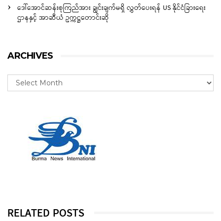
ဒေါ်အောင်ဆန်းစုကြည်အား ချွင်းချက်မရှိ လွှတ်ပေးရန် US နိုင်ငံခြားရေး
ဌာနနှင့် အာဆီယံ ဥက္ကဋ္ဌတောင်းဆို
ARCHIVES
RELATED POSTS