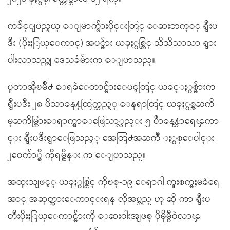
ကခ်င္ျပည္နယ္ ေျမာက္ဖ်ားပိုင္းတြင္ ေဆးဘက္ဝင္ ရွီးပ
ဒီး (ပိုးႏြယ္ေကာင္) အပင္မ်ား ယခုႏွစ္တြင္ သိသိသာသာ ရွား
ပါးလာသည္ဟု ေဒသခံမ်ားက ေျပာသည္။
ပူတာအိုၿမိဳ႕ ေရခဲေတာင္မ်ားေပၚတြင္ ယခင္ႏွစ္မ်ားက
ရွီးပဒီး ၂၈ ပိသာခန႔္ထြက္သည့္ ေနရာတြင္ ယခုႏွစ္အႀကိ
မ္ႀကိမ္သြားေရာက္ရွာေဖြေသာ္လည္း ၅ ပိႆာခန႔္သာရေၾကာ
င္း ရွီးပဒီးရွာေဖြသည့္ အေတြ႕အႀကဳံ ႏွစ္ေပါင္း
၂၀ေက်ာ္ရွိ ကိုရမ္ဆိန္း က ေျပာသည္။
အထူးသျဖင့္ ယခုႏွစ္တြင္ ကိုဗစ္-၁၉ ေရာဂါ ကူးစက္မႈမခံရေ
အာင္ အဆုတ္အားေကာင္းရန္ လိုအပ္သည္ ဟု ဆို ကာ ရွီးပ
တီးပိုးႏြယ္ေကာင္မ်ားကို ေဆးဝါးအျဖစ္ ပိုမိုမွီဝဲလာၾ