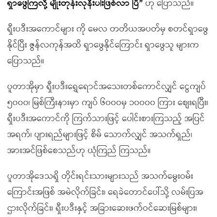
ရှာဖွေကြလို့ မျိုးတုန်းလုနီးပါးဖြစ်လာ ပြီ”
ဟု ပြောသည်။
ရှီးပဒီးအကောင်များ ကို မေလ တတိယအပတ်မှ စတင်ရှာဖွေ
နိုင်ပြီး ဇွန်လကုန်အထိ ရှာဖွေနိုင်ကြောင်း ရှာဖွေသူ များက
ပြောသည်။
ပူတာအိုမှာ ရှီးပဒီးရွှေရောင်အသေးတစ်ကောင်လျှင် ငွေကျပ်
၅၀၀၀၊ မြစ်ကြီးနားမှာ ကျပ် ၆၀၀၀မှ ၁၀၀၀၀ ကြား စျေးရပြီး၊
ရှီးပဒီးအကောင်ကို ကြက်သားဖြင့် ပေါင်းစားကြသည့် အပြင်
အရက်၊ ပျားရည်များဖြင့် စိမ် သောက်လျှင် အသက်ရှည်၊
အားအင်ဖြစ်စေသည်ဟု ယုံကြည် ကြသည်။
ပူတာအိုဒေသရှိ တိုင်းရင်းသားများသည် အသက်မွေးဝမ်း
ကြောင်းအဖြစ် အမဲလိုက်ခြင်း၊ ရေခဲတောင်ပေါ်သို့ လမ်းပြအ
ဌားလိုက်ခြင်း၊ ရှီးပဒီးနှင့် အခြားဆေးဖက်ဝင်ဆေးမြစ်များ၊