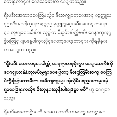
ကေၾကာင္း ေဒသခံမ်ားက ေျပာသည္။
ရွီးပဒီးအေကာင္ေတြ႕လွ်င္ မ်ိဳးဆက္မျပတ္ေအာင္ ႏႈတ္ယူသ
င့္ၿပီး ေပါက္ျပားႏွင့္ ခုတ္ယူျခင္းမ်ိဳး၊ ေဂၚျပားျဖ
င့္ တူးျခင္းမ်ိဳးမ်ား လုပ္ပါက မ်ိဴးဥမ်ားပ်က္ဆီးၿပီး ေနာက္ႏွ
စ္မ်ားတြင္ ျပန္မေပါက္ႏိုင္ေတာ့ေၾကာင္း ကိုရမ္ဆိန္း
က ေျပာသည္။
“ရွီးပဒီး အေကာင္ေပါက္တဲ့ ေနရာတစ္ဝိုက္မွာ ေျမႀကီးကို
ေဂၚျပားနဲ႔တူးၿပီးမွရွာေဖြေတာ့ မ်ိဳးဥေတြမ်ိဳးဆက္ ေတြ
ပ်က္စီးသြားတာမ်ိဳးက အဓိကျဖစ္တယ္။ အဲ့လိုမ်ိဳး စည္းကမ္းမဲ့
ရွာေဖြၾကလို႔ မ်ိဳးတုန္းလုနီးပါးျဖစ္လာ ၿပီ”
ဟု ေျပာ
သည္။
ရွီးပဒီးအေကာင္မ်ား ကို ေမလ တတိယအပတ္မွ စတင္ရွာေ