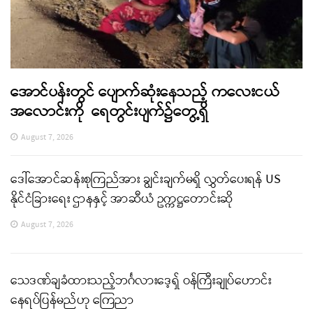
အောင်ပန်းတွင် ပျောက်ဆုံးနေသည့် ကလေးငယ်
အလောင်းကို ရေတွင်းပျက်၌တွေ့ရှိ
August 7, 2026
ဒေါ်အောင်ဆန်းစုကြည်အား ချွင်းချက်မရှိ လွှတ်ပေးရန် US
နိုင်ငံခြားရေး ဌာနနှင့် အာဆီယံ ဥက္ကဋ္ဌတောင်းဆို
August 7, 2026
သေဒဏ်ချခံထားသည့်ဘင်္ဂလားဒေ့ရှ် ဝန်ကြီးချုပ်ဟောင်း
နေရပ်ပြန်မည်ဟု ကြေညာ