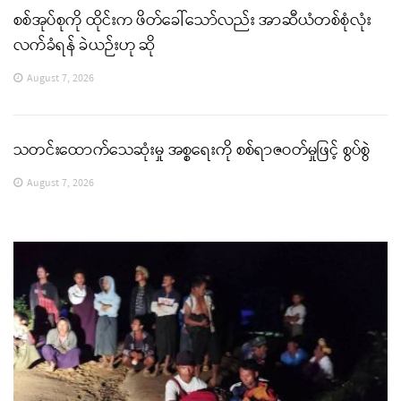
စစ်အုပ်စုကို ထိုင်းက ဖိတ်ခေါ်သော်လည်း အာဆီယံတစ်စုံလုံး
လက်ခံရန် ခဲယဉ်းဟု ဆို
August 7, 2026
သတင်းထောက်သေဆုံးမှု အစ္စရေးကို စစ်ရာဇဝတ်မှုဖြင့် စွပ်စွဲ
August 7, 2026