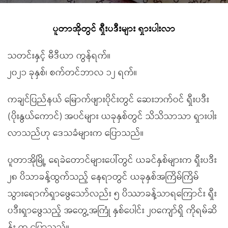
ပူတာအိုတွင် ရှီးပဒီးများ ရှားပါးလာ
သတင်းနှင့် မီဒီယာ ကွန်ရက်။
၂၀၂၁ ခုနှစ်၊ စက်တင်ဘာလ ၁၂ ရက်။
ကချင်ပြည်နယ် မြောက်ဖျားပိုင်းတွင် ဆေးဘက်ဝင် ရှီးပဒီး
(ပိုးနွယ်ကောင်) အပင်များ ယခုနှစ်တွင် သိသိသာသာ ရှားပါး
လာသည်ဟု ဒေသခံများက ပြောသည်။
ပူတာအိုမြို့ ရေခဲတောင်များပေါ်တွင် ယခင်နှစ်များက ရှီးပဒီး
၂၈ ပိသာခန့်ထွက်သည့် နေရာတွင် ယခုနှစ်အကြိမ်ကြိမ်
သွားရောက်ရှာဖွေသော်လည်း ၅ ပိဿာခန့်သာရကြောင်း ရှီး
ပဒီးရှာဖွေသည့် အတွေ့အကြုံ နှစ်ပေါင်း ၂၀ကျော်ရှိ ကိုရမ်ဆိ
န်း က ပြောသည်။