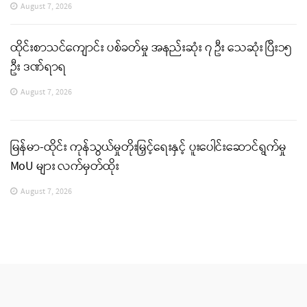
August 7, 2026
ထိုင်းစာသင်ကျောင်း ပစ်ခတ်မှု အနည်းဆုံး ၇ ဦး သေဆုံး ပြီး၁၅
ဦး ဒဏ်ရာရ
August 7, 2026
မြန်မာ-ထိုင်း ကုန်သွယ်မှုတိုးမြှင့်ရေးနှင့် ပူးပေါင်းဆောင်ရွက်မှု
MoU များ လက်မှတ်ထိုး
August 7, 2026