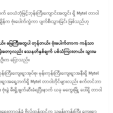
် ဝေယံဘုံမြင့်ဘုန်းကြီးကျောင်းအတွင်း ရှိ Mytel တာဝါ
န်က ဗုံးပေါက်ကွဲကာ ပျက်စီးသွားခြင်း ဖြစ်သည်ဟု
ယ်၊၊ မြေကြီးတွေပါ တုန်တယ်၊၊ ဗုံးပေါက်တာက ကန်သာ
ီးတော့လည်း သေနတ်နှစ်ချက် ပစ်သံကြားတယ်။ သွားမ
စ်ဦးက ပြောသည်။
းကြီးကျေးရွာအုပ်စု၊ မုန်းကုန်းကြီးကျေးရွာအနီးရှိ Mytel
ကျေးရွာအရှေ့ဘက်ရှိ Mytel တာဝါတိုင်များလည်း စက်တင်ဘာ
ခွဲ မီးရှို့ဖျက်ဆီးခံရပြီးနာက် ယခု မကွေးမြို့ ပေါ်ရှိ တာဝါ
ရေးတာဝန်ခံ ဗိုလ်ထန်ထွဋ်က သမုန်းကုန်းကြီး ကျေးရွာ