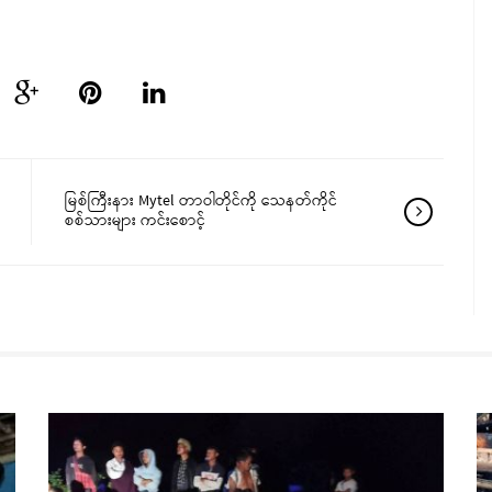
မြစ်ကြီးနား Mytel တာဝါတိုင်ကို သေနတ်ကိုင်
စစ်သားများ ကင်းစောင့်