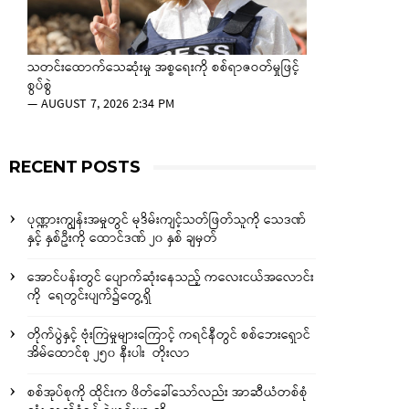
သတင်းထောက်သေဆုံးမှု အစ္စရေးကို စစ်ရာဇဝတ်မှုဖြင့်
စွပ်စွဲ
—
AUGUST 7, 2026 2:34 PM
RECENT POSTS
ပုဏ္ဏားကျွန်းအမှုတွင် မုဒိမ်းကျင့်သတ်ဖြတ်သူကို သေဒဏ်
နှင့် နှစ်ဦးကို ထောင်ဒဏ် ၂၀ နှစ် ချမှတ်
အောင်ပန်းတွင် ပျောက်ဆုံးနေသည့် ကလေးငယ်အလောင်း
ကို ရေတွင်းပျက်၌တွေ့ရှိ
တိုက်ပွဲနှင့် ဗုံးကြဲမှုများကြောင့် ကရင်နီတွင် စစ်ဘေးရှောင်
အိမ်ထောင်စု ၂၅၀ နီးပါး တိုးလာ
စစ်အုပ်စုကို ထိုင်းက ဖိတ်ခေါ်သော်လည်း အာဆီယံတစ်စုံ