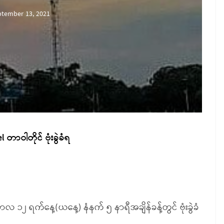
ptember 13, 2021
 တာဝါတိုင် ဗုံးခွဲခံရ
ာလ ၁၂ ရက်နေ့(ယနေ့) နံနက် ၅ နာရီအချိန်ခန့်တွင် ဗုံးခွဲခံ