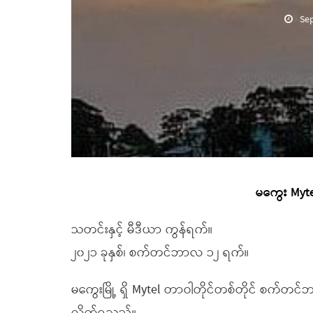
Se
မကွေး Mytel
သတင်းနှင့် မီဒီယာ ကွန်ရက်။
၂၀၂၁ ခုနှစ်၊ စက်တင်ဘာလ ၁၂ ရက်။
မကွေးမြို့ ရှိ Mytel တာဝါတိုင်တစ်တိုင် စက်တင်ဘ