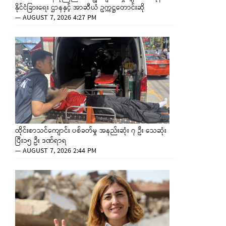
နိုင်ငံခြားရေး ဌာနနှင့် အာဆီယံ ဥက္ကဋ္ဌတောင်းဆို
—
AUGUST 7, 2026 4:27 PM
ထိုင်းစာသင်ကျောင်း ပစ်ခတ်မှု အနည်းဆုံး ၇ ဦး သေဆုံး
ပြီး၁၅ ဦး ဒဏ်ရာရ
—
AUGUST 7, 2026 2:44 PM