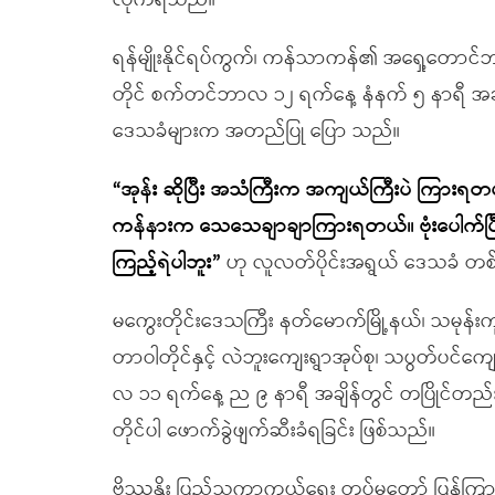
လိုက်ရသည်။
ရန်မျိုးနိုင်ရပ်ကွက်၊ ကန်သာကန်၏ အရှေ့တောင်ဘက
တိုင် စက်တင်ဘာလ ၁၂ ရက်နေ့ နံနက် ၅ နာရီ အချိ
ဒေသခံများက အတည်ပြု ပြော သည်။
“အုန်း ဆိုပြီး အသံကြီးက အကျယ်ကြီးပဲ ကြားရတ
ကန်နားက သေသေချာချာကြားရတယ်။ ဗုံးပေါက်ပြ
ကြည့်ရဲပါဘူး”
ဟု လူလတ်ပိုင်းအရွယ် ဒေသခံ တ
မကွေးတိုင်းဒေသကြီး နတ်မောက်မြို့နယ်၊ သမုန်းကုန်
တာဝါတိုင်နှင့် လဲဘူးကျေးရွာအုပ်စု၊ သပွတ်ပင်
လ ၁၁ ရက်နေ့ ည ၉ နာရီ အချိန်တွင် တပြိုင်တည်း ဗုံး
တိုင်ပါ ဖောက်ခွဲဖျက်ဆီးခံရခြင်း ဖြစ်သည်။
ဗိဿနိုး ပြည်သူ့ကာကွယ်ရေး တပ်မတော် ပြန်ကြား