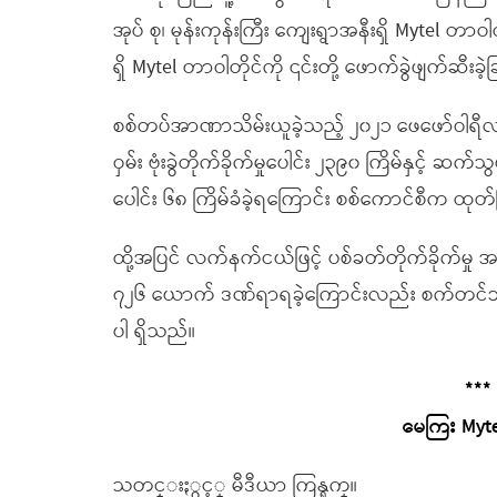
အုပ် စု၊ မုန်းကုန်းကြီး ကျေးရွာအနီးရှိ Mytel တာ
ရှိ Mytel တာဝါတိုင်ကို ၎င်းတို့ ဖောက်ခွဲဖျက်ဆီးခ
စစ်တပ်အာဏာသိမ်းယူခဲ့သည့် ၂၀၂၁ ဖေဖော်ဝါရ
ဝှမ်း ဗုံးခွဲတိုက်ခိုက်မှုပေါင်း ၂၃၉၀ ကြိမ်နှင့် ဆက်
ပေါင်း ၆၈ ကြိမ်ခံခဲ့ရကြောင်း စစ်ကောင်စီက ထု
ထို့အပြင် လက်နက်ငယ်ဖြင့် ပစ်ခတ်တိုက်ခိုက်မှု 
၇၂၆ ယောက် ဒဏ်ရာရခဲ့ကြောင်းလည်း စက်တင်ဘာ
ပါ ရှိသည်။
***
မေကြး Mytel
သတင္းႏွင့္ မီဒီယာ ကြန္ရက္။