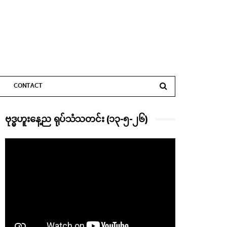
CONTACT
ဗုဒ္ဓဟူးနေ့ည ရုပ်သံသတင်း (၁၃-၅-၂၆)