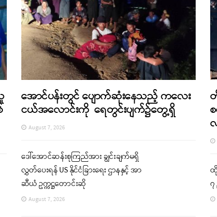
သူ
အောင်ပန်းတွင် ပျောက်ဆုံးနေသည့် ကလေး
တ
်
ငယ်အလောင်းကို ရေတွင်းပျက်၌တွေ့ရှိ
စ
August 7, 2026
ဒေါ်အောင်ဆန်းစုကြည်အား ချွင်းချက်မရှိ
လွှတ်ပေးရန် US နိုင်ငံခြားရေး ဌာနနှင့် အာ
ထိ
ဆီယံ ဥက္ကဋ္ဌတောင်းဆို
၇ 
August 7, 2026