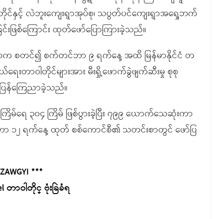
ဝါတိုင်နှင့် လဲဘူးကျေးရွာအုပ်စု၊ သပွတ်ပင်ကျေးရွာအရှေ့ဘက်
ဲ့ခြင်းဖြစ်ကြောင်း ထုတ်ဖော်ပြောကြားခဲ့သည်။
ီလက စတင်၍ စက်တင်ဘာ ၉ ရက်နေ့ အထိ မြန်မာနိုင်ငံ တ
သွယ်ရေးတာဝါတိုင်များအား မီးရှို့ဖောက်ခွဲဖျက်ဆီးမှု စုစု
တ်ပြန်ကြေညာခဲ့သည်။
အကြိမ်ရေ ၃၀၄ ကြိမ် ဖြစ်ပွားခဲ့ပြီး ၇၉၉ ယောက်သေဆုံးကာ
 ၁၂ ရက်နေ့ ထုတ် စစ်ကောင်စီ၏ သတင်းစာတွင် ဖော်ပြ
 ZAWGYI ***
 တာဝါတိုင္ ဗုံးခြဲခံရ