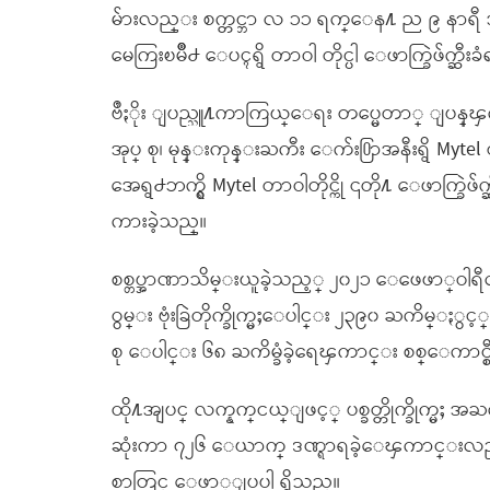
မ်ားလည္း စက္တင္ဘာ လ ၁၁ ရက္ေန႔ ည ၉ နာရီ အခ်ိန္တ
မေကြးၿမိဳ႕ ေပၚရွိ တာဝါ တိုင္ပါ ေဖာက္ခြဲဖ်က္ဆီးခ
ဗိႆႏိုး ျပည္သူ႔ကာကြယ္ေရး တပ္မေတာ္ ျပန္ၾကာ
အုပ္ စု၊ မုန္းကုန္းႀကီး ေက်း႐ြာအနီးရွိ Mytel
အေရွ႕ဘက္ရွိ Mytel တာဝါတိုင္ကို ၎တို႔ ေဖာ
ကားခဲ့သည္။
စစ္တပ္အာဏာသိမ္းယူခဲ့သည့္ ၂၀၂၁ ေဖေဖာ္ဝါရီ
ဝွမ္း ဗုံးခြဲတိုက္ခိုက္မႈေပါင္း ၂၃၉၀ ႀကိမ္ႏွင့္
စု ေပါင္း ၆၈ ႀကိမ္ခံခဲ့ရေၾကာင္း စစ္ေက
ထို႔အျပင္ လက္နက္ငယ္ျဖင့္ ပစ္ခတ္တိုက္ခိုက္မ
ဆုံးကာ ၇၂၆ ေယာက္ ဒဏ္ရာရခဲ့ေၾကာင္းလည္
စာတြင္ ေဖာ္ျပပါ ရွိသည္။