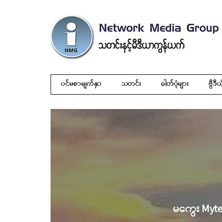
ပင်မစာမျက်နှာ
သတင်း
ဓါတ်ပုံများ
ဗွီဒီယ
မကွေး Mytel 