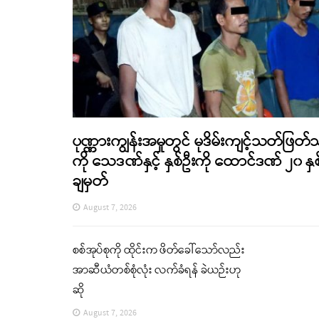
ပုဏ္ဏားကျွန်းအမှုတွင် မုဒိမ်းကျင့်သတ်ဖြတ်
ကို သေဒဏ်နှင့် နှစ်ဦးကို ထောင်ဒဏ် ၂၀ နှစ
ချမှတ်
August 7, 2026
စစ်အုပ်စုကို ထိုင်းက ဖိတ်ခေါ်သော်လည်း
အာဆီယံတစ်စုံလုံး လက်ခံရန် ခဲယဉ်းဟု
ဆို
August 7, 2026