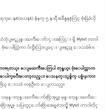
 ၁၂ ရက္ေန႔(ယေန႔) နံနက္ ၅ နာရီအခ်ိန္ခန႔္တြင္ ဗုံးခြဲခံလို
က္ ေဝယံဘုံျမင့္ဘုန္းႀကီးေက်ာင္းအတြင္း ရွိ Mytel တာဝါ
 ဗုံးေပါက္ကြဲကာ ပ်က္စီးသြားျခင္း ျဖစ္သည္ဟု ေဒသခံမ်ား
ားရတယ္၊၊ ေျမႀကီးေတြပါ တုန္တယ္၊၊ ဗုံးေပါက္တာက
းေပါက္ၿပီးေတာ့လည္း ေသနတ္ႏွစ္ခ်က္ ပစ္သံၾကား
းအ႐ြယ္ ေဒသခံ တစ္ဦးက ေျပာသည္။
မုန္းကုန္းႀကီးေက်း႐ြာအုပ္စု၊ မုန္းကုန္းႀကီးေ
႐ြာအုပ္စု၊ သပြတ္ပင္ေက်း႐ြာအေရွ႕ဘက္ရွိ Mytel တာဝါတိုင္