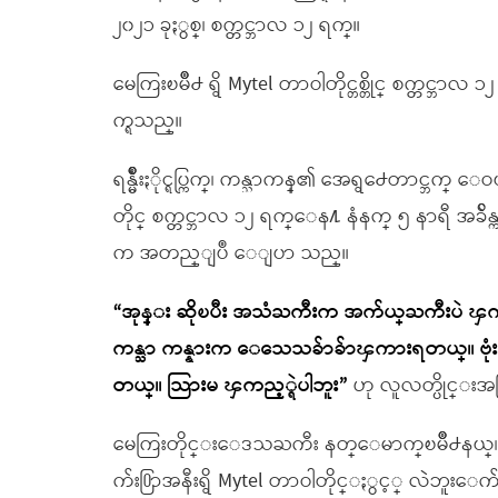
၂၀၂၁ ခုႏွစ္၊ စက္တင္ဘာလ ၁၂ ရက္။
မေကြးၿမိဳ႕ ရွိ Mytel တာဝါတိုင္တစ္တိုင္ စက္တင္ဘာလ
က္ရသည္။
ရန္မ်ိဳးႏိုင္ရပ္ကြက္၊ ကန္သာကန္၏ အေရွ႕ေတာင္ဘ
တိုင္ စက္တင္ဘာလ ၁၂ ရက္ေန႔ နံနက္ ၅ နာရီ အခ်ိန္က
က အတည္ျပဳ ေျပာ သည္။
“အုန္း ဆိုၿပီး အသံႀကီးက အက်ယ္ႀကီးပဲ ၾက
ကန္သာ ကန္နားက ေသေသခ်ာခ်ာၾကားရတယ္။ ဗုံ
တယ္။ သြားမ ၾကည့္ရဲပါဘူး”
ဟု လူလတ္ပိုင္
မေကြးတိုင္းေဒသႀကီး နတ္ေမာက္ၿမိဳ႕နယ္၊ သ
က်း႐ြာအနီးရွိ Mytel တာဝါတိုင္ႏွင့္ လဲဘူးေက်း