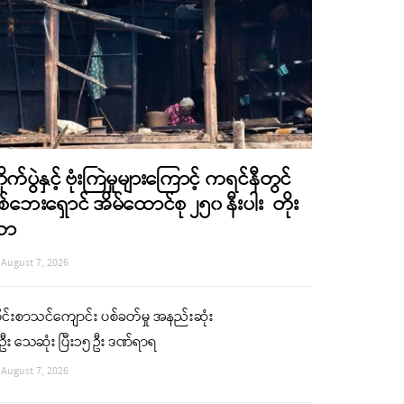
ိုက်ပွဲနှင့် ဗုံးကြဲမှုများကြောင့် ကရင်နီတွင်
စ်ဘေးရှောင် အိမ်ထောင်စု ၂၅၀ နီးပါး တိုး
လာ
August 7, 2026
ုင်းစာသင်ကျောင်း ပစ်ခတ်မှု အနည်းဆုံး
ဦး သေဆုံး ပြီး၁၅ ဦး ဒဏ်ရာရ
August 7, 2026