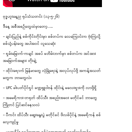
ဗုဒ္ဓဟူးနေ့ည ရုပ်သံသတင်း (၁၃-၅-၂၆)
ဒီနေ့ အစီအစဉ်တွေထဲမှာတော့…..
– ချင်းပြည်နဲ့ စစ်ကိုင်းတိုင်းမှာ စစ်တပ်က လေကြောင်းက ဗုံးကြဲလို့
စစ်သုံ့ပန်းတွေ အပါအဝင် လူသေဆုံး
– ရှမ်းမြောက်-ကချင် အစပ် မဘိမ်းဘက်မှာ စစ်တပ်က အင်အား
အမြောက်အများ တိုးချဲ့
– ထိုင်းရောက် မြန်မာတွေ လုံခြုံရေးနဲ့ အလုပ်လုပ်ဖို့ အကန့်အသတ်
တွေက ဘာတွေလဲ။
– UFC ခါးပတ်ပိုင်ရှင် ဂျော့ရှူဝါဗန် ထိုင်းနဲ့ မလေးရှားကို လာဖို့ရှိ
– အမေရိကား-တရုတ် ထိပ်သီး အစည်းအဝေး မတိုင်ခင် ဘာတွေ
ကြိုတင် ပြင်ဆင်နေသလဲ
– ပီကင်း ထိပ်သီး ဆွေးနွေးပွဲ မတိုင်ခင် ဖိလစ်ပိုင်နဲ့ အမေရိကန် စစ်
လေ့ကျင့်မှု