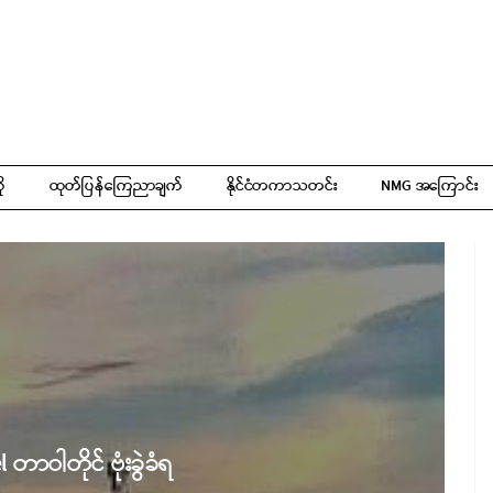
ို
ထုတ်ပြန်ကြေညာချက်
နိုင်ငံတကာသတင်း
NMG အကြောင်း
တာဝါတိုင် ဗုံးခွဲခံရ