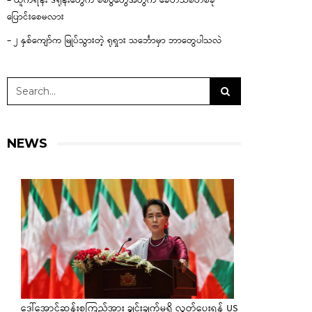
– ယူကရိန်း ဒရုန်းတွေက စစ်ပွဲတွေအတွက် ခေတ်သစ်တစ်ခု
ပြောင်းစေမလား
– ၂ နှစ်ကျော်က မြုပ်သွားတဲ့ ရုရှား သင်္ဘောမှာ ဘာတွေပါသလဲ
NEWS
ဒေါ်အောင်ဆန်းစုကြည်အား ချွင်းချက်မရှိ လွှတ်ပေးရန် US