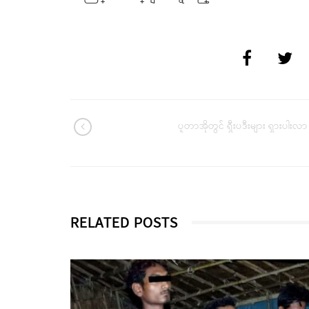
ပူတာအိုတွင် ရှီးပဒီးများ ရှားပါးလာ
RELATED POSTS