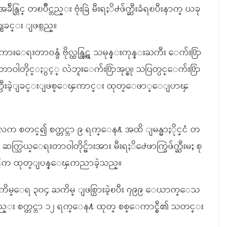
ြင္ တၿပိဳင္တည္း ဗုံးခြဲ မီးရႈိ႕ဖ်က္ဆီးခံရၿပီးနာက္ ယခု
ံရျခင္း ျဖစ္သည္။
းေရးတာဝန္ခံ ဗိုလ္ထန္ထြဋ္က သမုန္းကုန္းႀကီး ေက်း႐ြာ
 တာဝါတိုင္ႏွင့္ လဲဘူးေက်း႐ြာအုပ္စု၊ သပြတ္ပင္ေက်း႐ြာ
က္ခြဲဖ်က္ဆီးခဲ့ျခင္းျဖစ္ေၾကာင္း ထုတ္ေဖာ္ေျပာၾ
လက စတင္၍ စက္တင္ဘာ ၉ ရက္ေန႔ အထိ ျမန္မာႏိုင္ငံ တ
 ဆက္သြယ္ေရးတာဝါတိုင္မ်ားအား မီးရႈိ႕ေဖာက္ခြဲဖ်က္ဆီးမႈ စု
ာင္စီက ထုတ္ျပန္ေၾကညာခဲ့သည္။
ႈ အႀကိမ္ေရ ၃၀၄ ႀကိမ္ ျဖစ္ပြားခဲ့ၿပီး ၇၉၉ ေယာက္ေသ
း စက္တင္ဘာ ၁၂ ရက္ေန႔ ထုတ္ စစ္ေကာင္စီ၏ သတင္း