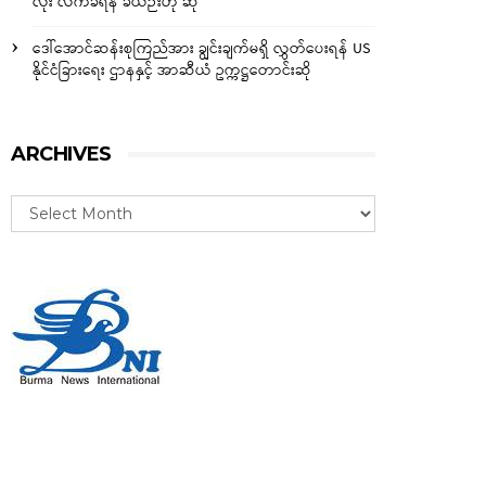
လုံး လက်ခံရန် ခဲယဉ်းဟု ဆို
ဒေါ်အောင်ဆန်းစုကြည်အား ချွင်းချက်မရှိ လွှတ်ပေးရန် US
နိုင်ငံခြားရေး ဌာနနှင့် အာဆီယံ ဥက္ကဋ္ဌတောင်းဆို
ARCHIVES