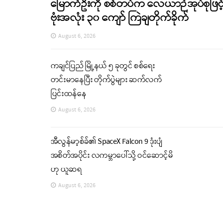
မြောက်ဦးကို စစ်တပ်က လေယာဉ်အုပ်စုဖြင့
ဗုံးအလုံး ၃၀ ကျော် ကြဲချတိုက်ခိုက်
August 6, 2026
ကချင်ပြည် မြို့နယ် ၅ ခုတွင် စစ်ရေး
တင်းမာနေပြီး တိုက်ပွဲများ ဆက်လက်
ပြင်းထန်နေ
August 6, 2026
အီလွန်မာ့စ်ခ်၏ SpaceX Falcon 9 ဒုံးပျံ
အစိတ်အပိုင်း လကမ္ဘာပေါ်သို့ ဝင်ဆောင့်မိ
ဟု ယူဆရ
August 6, 2026