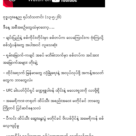
ဗုဒ္ဓဟူးနေ့ည ရုပ်သံသတင်း (၁၃-၅-၂၆)
ဒီနေ့ အစီအစဉ်တွေထဲမှာတော့…..
– ချင်းပြည်နဲ့ စစ်ကိုင်းတိုင်းမှာ စစ်တပ်က လေကြောင်းက ဗုံးကြဲလို့
စစ်သုံ့ပန်းတွေ အပါအဝင် လူသေဆုံး
– ရှမ်းမြောက်-ကချင် အစပ် မဘိမ်းဘက်မှာ စစ်တပ်က အင်အား
အမြောက်အများ တိုးချဲ့
– ထိုင်းရောက် မြန်မာတွေ လုံခြုံရေးနဲ့ အလုပ်လုပ်ဖို့ အကန့်အသတ်
တွေက ဘာတွေလဲ။
– UFC ခါးပတ်ပိုင်ရှင် ဂျော့ရှူဝါဗန် ထိုင်းနဲ့ မလေးရှားကို လာဖို့ရှိ
– အမေရိကား-တရုတ် ထိပ်သီး အစည်းအဝေး မတိုင်ခင် ဘာတွေ
ကြိုတင် ပြင်ဆင်နေသလဲ
– ပီကင်း ထိပ်သီး ဆွေးနွေးပွဲ မတိုင်ခင် ဖိလစ်ပိုင်နဲ့ အမေရိကန် စစ်
လေ့ကျင့်မှု