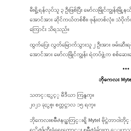
မီးရှို့ရန်လုပ်သူ ၃ ဦးဖြစ်ပြီး မော်လမြိုင်ကျွန်း
အောင်အား ဆိုင်ကယ်တစ်စီး၊ ဖုန်းတစ်လုံး၊ သံပိုက်တ
ကြောင်း သိရသည်။
ထွက်ပြေး လွတ်မြောက်သွားသူ ၂ ဦးအား ဖမ်းဆီးရမိ
အောင်အား မော်လမြိုင်ကျွန်း ရဲတပ်ဖွဲ့က စစ်ဆ
***
ဘိုကေလး Mytel
သတင္းႏွင့္ မီဒီယာ ကြန္ရက္။
၂၀၂၁ ခုႏွစ္၊ စက္တင္ဘာလ ၁၅ ရက္။
ဘိုကေလးၿမိဳ႕နယ္အတြင္းရွိ Mytel မိုင္တဲတာဝါတိုင္
ရႈိ႕ဖ်က္ဆီးခံရေၾကာင္း ၿမိဳ႕ခံမ်ားက ေျပာ