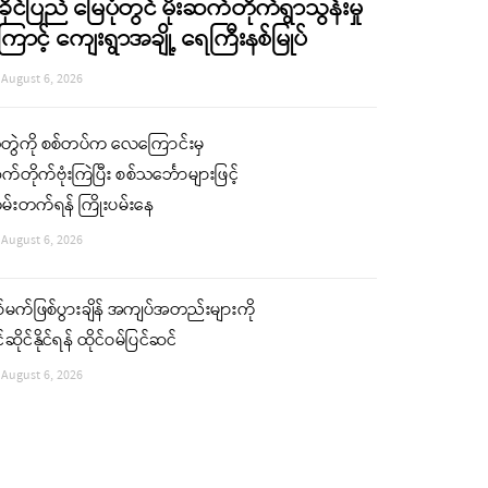
ခိုင်ပြည် မြေပုံတွင် မိုးဆက်တိုက်ရွာသွန်းမှု
ြောင့် ကျေးရွာအချို့ ရေကြီးနစ်မြုပ်
August 6, 2026
ံတွဲကို စစ်တပ်က လေကြောင်းမှ
်တိုက်ဗုံးကြဲပြီး စစ်သင်္ဘောများဖြင့်
မ်းတက်ရန် ကြိုးပမ်းနေ
August 6, 2026
်မက်ဖြစ်ပွားချိန် အကျပ်အတည်းများကို
်ဆိုင်နိုင်ရန် ထိုင်ဝမ်ပြင်ဆင်
August 6, 2026