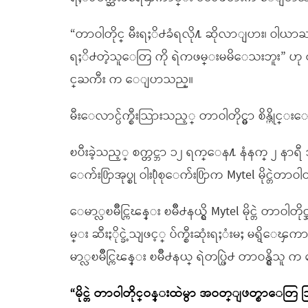
“တာဝါတိုင္ မီးရႈိ႕ခံရလို႔ ဆိုလာျပား၊ ဝါယာႀ
ရႈိ႕တဲ့သူေတြ ကို ရဲကဖမ္းမမိေသးဘူး” ဟု
င္ႀကီး က ေျပာသည္။
မီးေလာင္ပ်က္စီးသြားသည့္ တာဝါတိုင္မွာ စိန္ဟိုင္း
ၿပီးခဲ့သည့္ စက္တင္ဘာ ၁၂ ရက္ေန႔ နံနက္ ၂ နာရီ အ
ေက်း႐ြာအုပ္စု ဝါး႐ုံစုေက်း႐ြာက Mytel မိုင္တ
ေမာ္လၿမိဳင္ကြၽန္း ၿမိဳ႕နယ္ရွိ Mytel မိုင္တဲ တာဝါတ
မ္း ဆီးႏိုင္ခဲ့သျဖင့္ ပ်က္စီးဆုံးရႈံးမႈ မရွိ
မာ္လၿမိဳင္ကြၽန္း ၿမိဳ႕နယ္ ရဲတပ္ဖြဲ႕ တာဝန္ရွိ
“မိုင္တဲ တာဝါတိုင္ဝန္းထဲမွာ အဝတ္ျဖတ္စာေတြ 