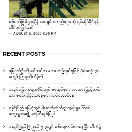
စစ်မက်ဖြစ်ပွားချိန် အကျပ်အတည်းများကို ရင်ဆိုင်နိုင်ရန်
ထိုင်ဝမ်ပြင်ဆင်
—
AUGUST 6, 2026 3:56 PM
RECENT POSTS
မြောက်ဦးကို စစ်တပ်က လေယာဉ်အုပ်စုဖြင့် ဗုံးအလုံး ၃၀
ကျော် ကြဲချတိုက်ခိုက်
ကချင်မြောက်ဖျားပိုင်းတွင် စစ်အုပ်စုက အင်အားဖြည့်တင်း
ကာ စစ်ရေးပြင်ဆင်မှုများ လုပ်ဆောင်နေ
ရခိုင်ပြည် မြေပုံတွင် မိုးဆက်တိုက်ရွာသွန်းမှုကြောင့်
ကျေးရွာအချို့ ရေကြီးနစ်မြုပ်
ကချင်ပြည် မြို့နယ် ၅ ခုတွင် စစ်ရေးတင်းမာနေပြီး တိုက်ပွဲ