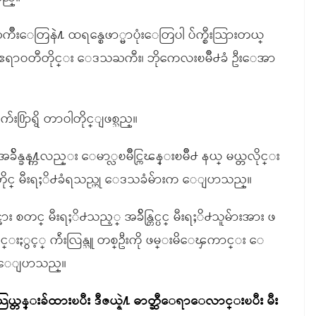
ကိဳးေတြနဲ႔ ထရန္စေဖာ္မာပုံးေတြပါ ပ်က္စီးသြားတယ္
 ဧရာဝတီတိုင္း ေဒသႀကီး၊ ဘိုကေလးၿမိဳ႕ခံ ဦးေအာ
ေက်း႐ြာရွိ တာဝါတိုင္ျဖစ္သည္။
ခ်ိန္ခန႔္ကလည္း ေမာ္လၿမိဳင္ကြၽန္းၿမိဳ႕ နယ္ မယ္တလိုင္း
ဲတာဝါတိုင္ မီးရႈိ႕ခံရသည္ဟု ေဒသခံမ်ားက ေျပာသည္။
ိုင္အား စတင္ မီးရႈိ႕သည့္ အခ်ိန္တြင္ပင္ မီးရႈိ႕သူမ်ားအား ဖ
ေၾကာင္းႏွင့္ က်ဴးလြန္သူ တစ္ဦးကို ဖမ္းမိေၾကာင္း ေ
သူ က ေျပာသည္။
သြယ္တန္းခ်ထားၿပီး ဒီဇယ္နဲ႔ ဓာတ္ဆီေရာေလာင္းၿပီး မီး