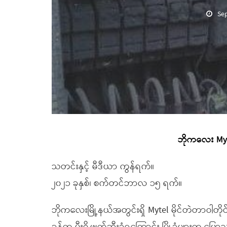
Se
ဘိုကလေး Mytel
သတင်းနှင့် မီဒီယာ ကွန်ရက်။
၂၀၂၁ ခုနှစ်၊ စက်တင်ဘာလ ၁၅ ရက်။
ဘိုကလေးမြို့နယ်အတွင်းရှိ Mytel မိုင်တဲတာဝါတ