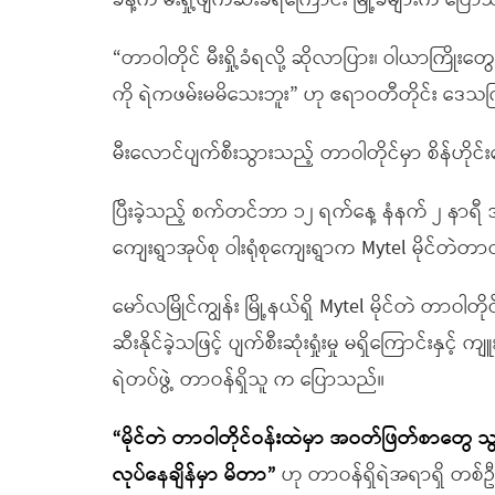
ခန့်က မီးရှို့ဖျက်ဆီးခံရကြောင်း မြို့ခံများက ပြေ
“တာဝါတိုင် မီးရှို့ခံရလို့ ဆိုလာပြား၊ ဝါယာကြိုးတ
ကို ရဲကဖမ်းမမိသေးဘူး” ဟု ဧရာဝတီတိုင်း ဒေသကြ
မီးလောင်ပျက်စီးသွားသည့် တာဝါတိုင်မှာ စိန်ဟိုင်
ပြီးခဲ့သည့် စက်တင်ဘာ ၁၂ ရက်နေ့ နံနက် ၂ နာရီ အ
ကျေးရွာအုပ်စု ဝါးရုံစုကျေးရွာက Mytel မိုင်တဲတ
မော်လမြိုင်ကျွန်း မြို့နယ်ရှိ Mytel မိုင်တဲ တာဝါတို
ဆီးနိုင်ခဲ့သဖြင့် ပျက်စီးဆုံးရှုံးမှု မရှိကြောင်းနှင့
ရဲတပ်ဖွဲ့ တာဝန်ရှိသူ က ပြောသည်။
“မိုင်တဲ တာဝါတိုင်ဝန်းထဲမှာ အဝတ်ဖြတ်စာတွေ သွယ်တ
လုပ်နေချိန်မှာ မိတာ”
ဟု တာဝန်ရှိရဲအရာရှိ တစ