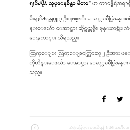
ရႈိ႕ဖို႔ လုပ္ေနခ်ိန္မွာ မိတာ”
ဟု တာဝန္ရွိရဲအရ
မီးရႈိ႕ရန္လုပ္သူ ၃ ဦးျဖစ္ၿပီး ေမာ္လၿမိဳင္ကြၽန
န္းေဇယ်ာ ေအာင္အား ဆိုင္ကယ္တစ္စီး၊ ဖုန္းတစ္လုံး၊ သံ
ေၾကာင္း သိရသည္။
ထြက္ေျပး လြတ္ေျမာက္သြားသူ ၂ ဦးအား ဖမ္
ကိုဟိန္းေဇယ်ာ ေအာင္အား ေမာ္လၿမိဳင္ကြၽန
သည္။
သံရုံးမြေများ မဝယ်ရန် NUG သတိပေး