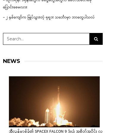
– ယူကရိန်း ဒရုန်းတွေက စစ်ပွဲတွေအတွက် ခေတ်သစ်တစ်ခု
ပြောင်းစေမလား
– ၂ နှစ်ကျော်က မြုပ်သွားတဲ့ ရုရှား သင်္ဘောမှာ ဘာတွေပါသလဲ
NEWS
အီလွန်မာ့စ်ခ်၏ SPACEX FALCON 9 ဒုံးပျံ အစိတ်အပိုင်း လ