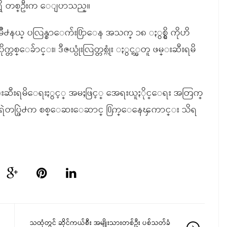
ာရွိ တစ္ဦးက ေျပာသည္။
္းၿမိဳ႕နယ္ ပလြန္စာေက်း႐ြာေန အသက္ ၁၈ ႏွစ္ရွိ ကိုဟိ
ပိုက္တစ္ေခ်ာင္း၊ ဒီဇယ္ပုံးလြတ္တစ္လုံး ႏွင့္အတူ ဖမ္းဆီးရမိ
းဆီးရမိေရးႏွင့္ အမႈဖြင့္ အေရးယူႏိုင္ေရး အတြက္
္း ရဲတပ္ဖြဲ႕က စစ္ေဆးေဆာင္ ႐ြက္ေနေၾကာင္း သိရ
သထုံတွင် ဆိုင်ကယ်စီး အမျိုးသားတစ်ဦး ပစ်သတ်ခံ