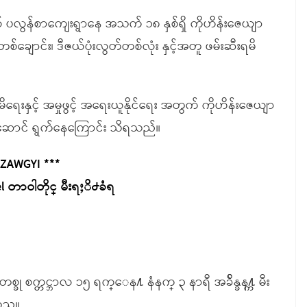
မြို့နယ် ပလွန်စာကျေးရွာနေ အသက် ၁၈ နှစ်ရှိ ကိုဟိန်းဇေယျာ
စ်ချောင်း၊ ဒီဇယ်ပုံးလွတ်တစ်လုံး နှင့်အတူ ဖမ်းဆီးရမိ
ရေးနှင့် အမှုဖွင့် အရေးယူနိုင်ရေး အတွက် ကိုဟိန်းဇေယျာ
ေးဆောင် ရွက်နေကြောင်း သိရသည်။
 ZAWGYI ***
 တာဝါတိုင္ မီးရႈိ႕ခံရ
 တစ္ခု စက္တင္ဘာလ ၁၅ ရက္ေန႔ နံနက္ ၃ နာရီ အခ်ိန္ခန႔္က မီး
သည္။