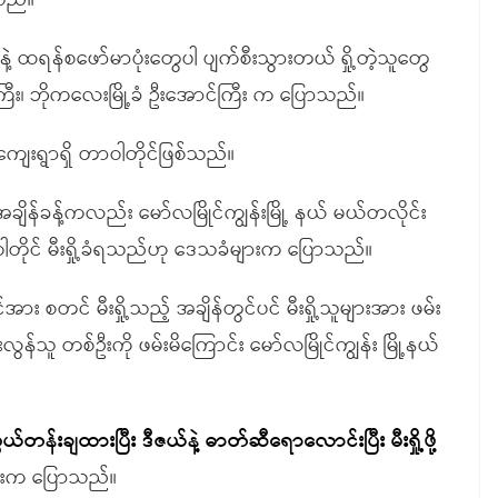
ာသည်။
ွေနဲ့ ထရန်စဖော်မာပုံးတွေပါ ပျက်စီးသွားတယ် ရှို့တဲ့သူတွေ
ီး၊ ဘိုကလေးမြို့ခံ ဦးအောင်ကြီး က ပြောသည်။
းကျေးရွာရှိ တာဝါတိုင်ဖြစ်သည်။
ချိန်ခန့်ကလည်း မော်လမြိုင်ကျွန်းမြို့ နယ် မယ်တလိုင်း
ာဝါတိုင် မီးရှို့ခံရသည်ဟု ဒေသခံများက ပြောသည်။
င်အား စတင် မီးရှို့သည့် အချိန်တွင်ပင် မီးရှို့သူများအား ဖမ်း
် ကျူးလွန်သူ တစ်ဦးကို ဖမ်းမိကြောင်း မော်လမြိုင်ကျွန်း မြို့နယ်
န်းချထားပြီး ဒီဇယ်နဲ့ ဓာတ်ဆီရောလောင်းပြီး မီးရှို့ဖို့
်ဦးက ပြောသည်။