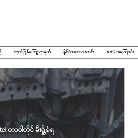
ို
ထုတ်ပြန်ကြေညာချက်
နိုင်ငံတကာသတင်း
NMG အကြောင်း
 တာဝါတိုင် မီးရှို့ခံရ