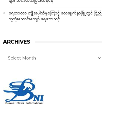
များ ဆက်လက်ပြင်းထန်နေ
ရေကာတာ ကျိုးပေါက်မှုကြောင့် လေးမျက်နှာမြို့တွင် ပြည်
သူသုံးသောင်းကျော် ရေဘေးသင့်
ARCHIVES