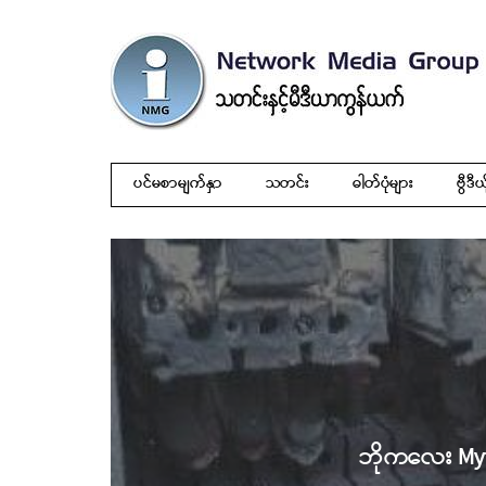
ပင်မစာမျက်နှာ
သတင်း
ဓါတ်ပုံများ
ဗွီဒီယ
ဘိုကလေး Mytel