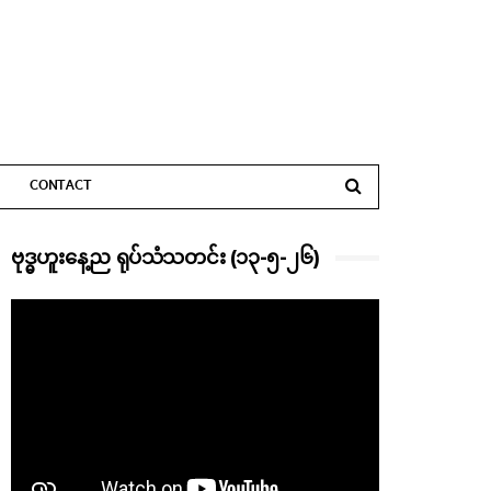
CONTACT
ဗုဒ္ဓဟူးနေ့ည ရုပ်သံသတင်း (၁၃-၅-၂၆)