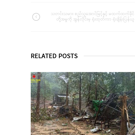
သတင်းသမား စည်သူအောင်မြင့်နှင့် မထက်ထက်ခိုင်
တို့အမှုကို အွန်လိုင်းမှ ရုံးထုတ်ကာ ရုံးချိန်းပြန်ယူ
RELATED POSTS