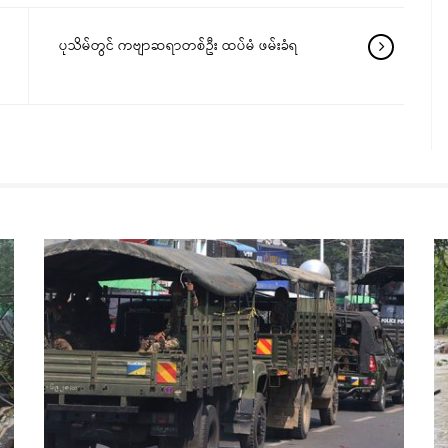
ပုသိမ်တွင် ကဗျာဆရာတစ်ဦး ထပ်မံ ဖမ်းခံရ