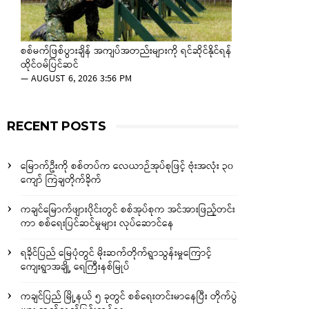
စစ်မက်ဖြစ်ပွားချိန် အကျပ်အတည်းများကို ရင်ဆိုင်နိုင်ရန်
ထိုင်ဝမ်ပြင်ဆင်
—
AUGUST 6, 2026 3:56 PM
RECENT POSTS
မြောက်ဦးကို စစ်တပ်က လေယာဉ်အုပ်စုဖြင့် ဗုံးအလုံး ၃၀
ကျော် ကြဲချတိုက်ခိုက်
ကချင်မြောက်ဖျားပိုင်းတွင် စစ်အုပ်စုက အင်အားဖြည့်တင်း
ကာ စစ်ရေးပြင်ဆင်မှုများ လုပ်ဆောင်နေ
ရခိုင်ပြည် မြေပုံတွင် မိုးဆက်တိုက်ရွာသွန်းမှုကြောင့်
ကျေးရွာအချို့ ရေကြီးနစ်မြုပ်
ကချင်ပြည် မြို့နယ် ၅ ခုတွင် စစ်ရေးတင်းမာနေပြီး တိုက်ပွဲ