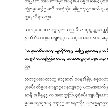
တပ္တို႔က သီးျခားဖမ္းေနၿပီး ဖမ္းဆီးမႈ 
က္စုံစမ္းလွ်င္ မသိ သကဲ့သို႔ ခ႐ိုင္ကလည္
က္အရ သိရသည္။
သတင္းေထာက္မသူဇာသည္ မိသားစုႏွင့္အဆက္အသြ
န္ ထိ မိသားစုအေနျဖင့္ သတင္းအစအနပင္ ရေသ
“အခုအထိေတာ့ သူတို႔ဖက္က ဆက္သြယ္လာမယ့္ အခ်ိ
ေရွ႕ ေနေတြကေတာ့ ေအာင္သေျပ(စစ္ေၾကာေရး
ည္။
သတင္းေထာက္ မသူဇာ၏ ေနအိမ္သို႔ စစ္ေကာင
ဖူးၿပီး တိမ္း ေရွာင္ေနသျဖင့္ ပထမအႀကိမ္တြ
နာရီ အခ်ိန္ခန႔္ က အဆက္အသြယ္ရခဲ့ၿပီး အျပင္သို
မ္းေရွာင္ေန သည့္ ေနရာသို႔ ျပန္မေရာက္လာႏိုင္