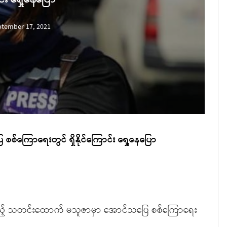
ptember 17, 2021
ကြောရေးတွင် ရှိနိုင်ကြောင်း ရှေ့နေပြော
းသည့် သတင်းထောက် မသူဇာမှာ အောင်သပြေ စစ်ကြောရေး