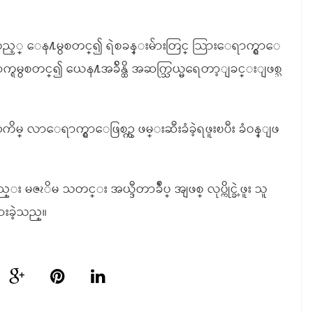
ေနသည့္ ေန႔မွစတင္၍ ရဲစခန္းမ်ားတြင္ သြားေရာက္ရွာေ
က္ရမွစတင္၍ ယေန႔အခ်ိန္ထိ အဆက္သြယ္မရေတာ့ျခင္းျဖစ္သ
္ လာေရာက္ရွာေဖြစဥ္က ဖမ္းဆီးခံခဲ့ရဖူးၿပီး ခံဝန္ျဖ
ဇၩိမ သတင္း အယ္ဒီတာခ်ဳပ္ အျဖစ္ လုပ္ကိုင္ခဲ့ဖူး သူ
ားခဲ့သည္။