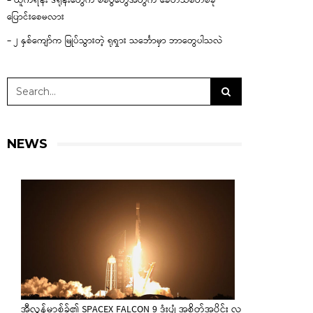
– ယူကရိန်း ဒရုန်းတွေက စစ်ပွဲတွေအတွက် ခေတ်သစ်တစ်ခု
ပြောင်းစေမလား
– ၂ နှစ်ကျော်က မြုပ်သွားတဲ့ ရုရှား သင်္ဘောမှာ ဘာတွေပါသလဲ
NEWS
အီလွန်မာ့စ်ခ်၏ SPACEX FALCON 9 ဒုံးပျံ အစိတ်အပိုင်း လ