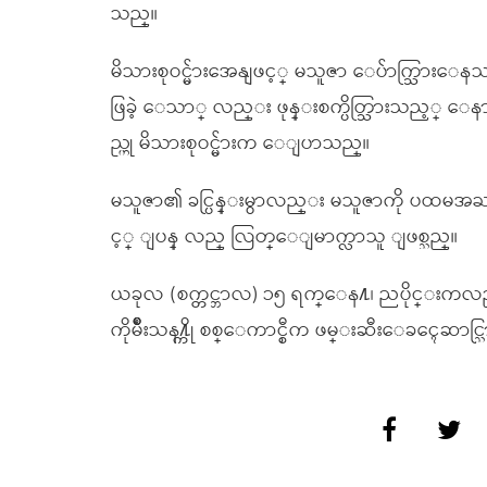
သည္။
မိသားစုဝင္မ်ားအေနျဖင့္ မသူဇာ ေပ်ာက္သြား
ဖြခဲ့ ေသာ္ လည္း ဖုန္းစက္ပိတ္သြားသည့္ ေနာ
ည္ဟု မိသားစုဝင္မ်ားက ေျပာသည္။
မသူဇာ၏ ခင္ပြန္းမွာလည္း မသူဇာကို ပထမအႀကိမ
င့္ ျပန္ လည္ လြတ္ေျမာက္လာသူ ျဖစ္သည္။
ယခုလ (စက္တင္ဘာလ) ၁၅ ရက္ေန႔၊ ညပိုင္းကလည္း မ
ကိုမ်ိဳးသန႔္ကို စစ္ေကာင္စီက ဖမ္းဆီးေခၚေဆာင္သြ