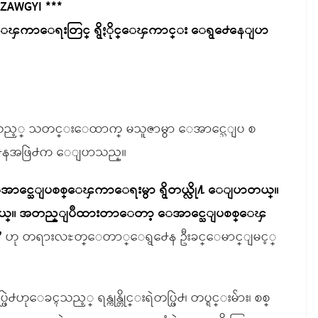
 ZAWGYI ***
ၾကာေရးတြင္ ရွိႏိုင္ေၾကာင္း ေရွ႕ေနေျပာ
ုထားသည့္ သတင္းေထာက္ မသူဇာမွာ ေအာင္သေျပ စ
႕ေနအဖြဲ႕က ေျပာသည္။
 ေအာင္သေျပစစ္ေၾကာေရးမွာ ရွိတယ္လို႔ ေျပာတယ္။
ာတယ္။ အတည္ျပဳထားတာေတာ့ ေအာင္သေျပစစ္ေၾ
”
ဟု တရားလႊတ္ေတာ္ေရွ႕ေန ဦးခင္ေမာင္ျမင့္
ဲ႕ဟုေခၚသည့္ ရန္ကုန္တိုင္းရဲတပ္ဖြဲ႕၊ တပ္ရင္းမ်ား၊ စစ္