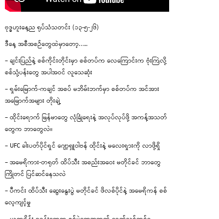
ဗုဒ္ဓဟူးနေ့ည ရုပ်သံသတင်း (၁၃-၅-၂၆)
ဒီနေ့ အစီအစဉ်တွေထဲမှာတော့…..
– ချင်းပြည်နဲ့ စစ်ကိုင်းတိုင်းမှာ စစ်တပ်က လေကြောင်းက ဗုံးကြဲလို့
စစ်သုံ့ပန်းတွေ အပါအဝင် လူသေဆုံး
– ရှမ်းမြောက်-ကချင် အစပ် မဘိမ်းဘက်မှာ စစ်တပ်က အင်အား
အမြောက်အများ တိုးချဲ့
– ထိုင်းရောက် မြန်မာတွေ လုံခြုံရေးနဲ့ အလုပ်လုပ်ဖို့ အကန့်အသတ်
တွေက ဘာတွေလဲ။
– UFC ခါးပတ်ပိုင်ရှင် ဂျော့ရှူဝါဗန် ထိုင်းနဲ့ မလေးရှားကို လာဖို့ရှိ
– အမေရိကား-တရုတ် ထိပ်သီး အစည်းအဝေး မတိုင်ခင် ဘာတွေ
ကြိုတင် ပြင်ဆင်နေသလဲ
– ပီကင်း ထိပ်သီး ဆွေးနွေးပွဲ မတိုင်ခင် ဖိလစ်ပိုင်နဲ့ အမေရိကန် စစ်
လေ့ကျင့်မှု