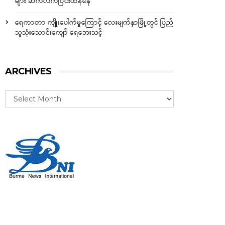
များ ဆက်လက်ပြင်းထန်နေ
ရေကာတာ ကျိုးပေါက်မှုကြောင့် လေးမျက်နှာမြို့တွင် ပြည်
သူသုံးသောင်းကျော် ရေဘေးသင့်
ARCHIVES