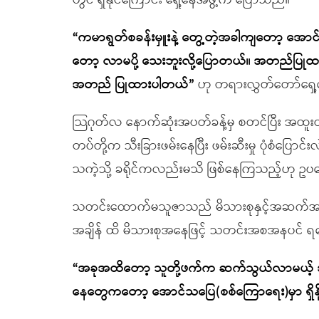
တွင် ရှိနိုင်ကြောင်း ရှေ့နေအဖွဲ့က ပြောသည်။
“ကမာရွတ်စခန်းမှူးနဲ့ တွေ့တဲ့အခါကျတော့ အောင
တော့ လာမပို့ သေးဘူးလို့ပြောတယ်။ အတည်ပြုထ
အတည် ပြုထားပါတယ်”
ဟု တရားလွှတ်တော်ရှေ့
သြဂုတ်လ နောက်ဆုံးအပတ်ခန့်မှ စတင်ပြီး အထူးတပ်ဖွ
တပ်တို့က သီးခြားဖမ်းနေပြီး ဖမ်းဆီးမှု ပုံစံပြော
သကဲ့သို့ ခရိုင်ကလည်းမသိ ဖြစ်နေကြသည့်ဟု 
သတင်းထောက်မသူဇာသည် မိသားစုနှင့်အဆက်အသွ
အချိန် ထိ မိသားစုအနေဖြင့် သတင်းအစအနပင် ရသ
“အခုအထိတော့ သူတို့ဖက်က ဆက်သွယ်လာမယ့် အချိန
နေတွေကတော့ အောင်သပြေ(စစ်ကြောရေး)မှာ ရှိန