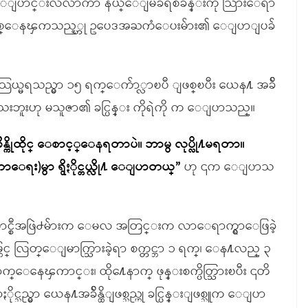
ပုံစံေျပာင္းလဲလာကာ နယ္ေျမခံရဲစခန္းကို သြားေရာ
းမသိ ျဖစ္ေနၾကသည့္ဟု ဥပေဒအႀကံေပးမ်ား၏ ေျပာျပခ်
ယ္မရသည္မွာ ၁၅ ရက္ေက်ာ္လာၿပီ ျဖစ္ၿပီး ယေန႔ အခ်ိ
းဘူးဟု မသူဇာ၏ ခင္ပြန္း ကိုရဲကို က ေျပာသည္။
န္ကိုထိုင္ ေစာင့္ေနရတာပဲ။ ဘာမွ လုပ္လို႔မရတာ။
)မွာ ရွိႏိုင္တယ္လို႔ ေျပာတယ္”
ဟု ၎က ေျပာသ
္စီအဖြဲ႕မ်ားက ေမလ အတြင္းက လာေရာက္ရွာေဖြခဲ့
င္ လြတ္ေျမာက္သြားခဲ့ရာ စက္တင္ဘာ ၁ ရက္၊ ေန႔လည္ ၃
႔ေရာက္ေနေၾကာင္း၊ ထို႔ေနာက္ ဖုန္းစက္ပိတ္သြားၿပီး ၎တိ
သည္မွာ ယေန႔အခ်ိန္ထိျဖစ္သည္ဟု ခင္ပြန္းျဖစ္သူက ေျပာ