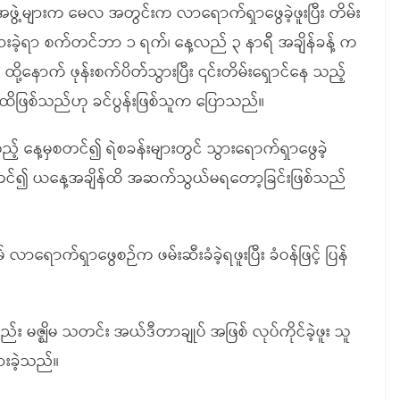
ွဲ့များက မေလ အတွင်းက လာရောက်ရှာဖွေခဲ့ဖူးပြီး တိမ်း
းခဲ့ရာ စက်တင်ဘာ ၁ ရက်၊ နေ့လည် ၃ နာရီ အချိန်ခန့် က
ု့နောက် ဖုန်းစက်ပိတ်သွားပြီး ၎င်းတိမ်းရှောင်နေ သည့်
်ထိဖြစ်သည်ဟု ခင်ပွန်းဖြစ်သူက ပြောသည်။
် နေ့မှစတင်၍ ရဲစခန်းများတွင် သွားရောက်ရှာဖွေခဲ့
စတင်၍ ယနေ့အချိန်ထိ အဆက်သွယ်မရတော့ခြင်းဖြစ်သည်
ောက်ရှာဖွေစဉ်က ဖမ်းဆီးခံခဲ့ရဖူးပြီး ခံဝန်ဖြင့် ပြန်
ဇ္ဈိမ သတင်း အယ်ဒီတာချုပ် အဖြစ် လုပ်ကိုင်ခဲ့ဖူး သူ
ားခဲ့သည်။