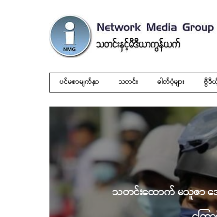
ပင်မစာမျက်နှာ
သတင်း
ဓါတ်ပုံများ
ဗွီဒီယ
သတင်းထောက် မသူဇာ အောင်
ကြောင