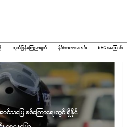
ို
ထုတ်ပြန်ကြေညာချက်
နိုင်ငံတကာသတင်း
NMG အကြောင်း
သပြေ စစ်ကြောရေးတွင် ရှိနိုင်
်း ရှေ့နေပြော