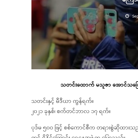
Se
သတင်းထောက် မသူဇာ အောင်သပြေ စစ်
သတင်းနှင့် မီဒီယာ ကွန်ရက်။
၂၀၂၁ ခုနှစ်၊ စက်တင်ဘာလ ၁၇ ရက်။
ပုဒ်မ ၅၀ဝ ဖြင့် စစ်ကောင်စီက တရားစွဲဆိုထာ