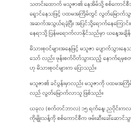
သတင်းထောက် မသူဇာ၏ နေအိမ်သို့ စစ်ကောင်စီအဖ
ရှောင်နေသဖြင့် ပထမအကြိမ်တွင် လွတ်မြောက်သွာ
အဆက်အသွယ်ရခဲ့ပြီး အပြင်သို့ရောက်နေကြောင်း၊ ထိ
နေရာသို့ ပြန်မရောက်လာနိုင်သည်မှာ ယနေ့အချိန
မိသားစုဝင်များအနေဖြင့် မသူဇာ ပျောက်သွားနေသည့
သော် လည်း ဖုန်းစက်ပိတ်သွားသည့် နောက်ရမှ
ဟု မိသားစုဝင်များက ပြောသည်။
မသူဇာ၏ ခင်ပွန်းမှာလည်း မသူဇာကို ပထမအကြိမ် လာရ
လည် လွတ်မြောက်လာသူ ဖြစ်သည်။
ယခုလ (စက်တင်ဘာလ) ၁၅ ရက်နေ့၊ ညပိုင်းကလည်း မ
ကိုမျိုးသန့်ကို စစ်ကောင်စီက ဖမ်းဆီးခေါ်ဆောင်သွ