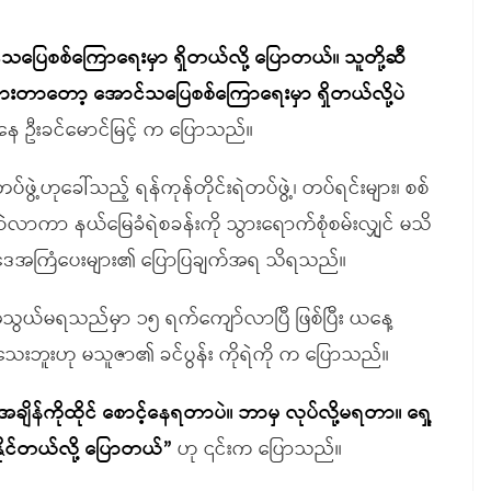
်သပြေစစ်ကြောရေးမှာ ရှိတယ်လို့ ပြောတယ်။ သူတို့ဆီ
ားတာတော့ အောင်သပြေစစ်ကြောရေးမှာ ရှိတယ်လို့ပဲ
နေ ဦးခင်မောင်မြင့် က ပြောသည်။
ဲ့ဟုခေါ်သည့် ရန်ကုန်တိုင်းရဲတပ်ဖွဲ့၊ တပ်ရင်းများ၊ စစ်
င်းလဲလာကာ နယ်မြေခံရဲစခန်းကို သွားရောက်စုံစမ်းလျှင် မသိ
ဥပဒေအကြံပေးများ၏ ပြောပြချက်အရ သိရသည်။
ယ်မရသည်မှာ ၁၅ ရက်ကျော်လာပြီ ဖြစ်ပြီး ယနေ့
ေးဘူးဟု မသူဇာ၏ ခင်ပွန်း ကိုရဲကို က ပြောသည်။
်ကိုထိုင် စောင့်နေရတာပဲ။ ဘာမှ လုပ်လို့မရတာ။ ရှေ့
ိုင်တယ်လို့ ပြောတယ်”
ဟု ၎င်းက ပြောသည်။