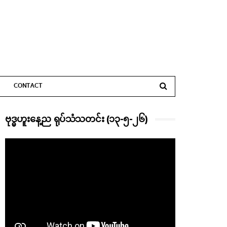
CONTACT
ဗုဒ္ဓဟူးနေ့ည ရုပ်သံသတင်း (၁၃-၅-၂၆)