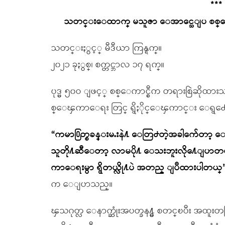
***
သတင္းေထာက္ မသူဇာ ေအာင္သေျပ စစ္ေ
သတင္းႏွင့္ မီဒီယာ ကြန္ရက္။
၂၀၂၁ ခုႏွစ္၊ စက္တင္ဘာလ ၁၇ ရက္။
ပုဒ္မ ၅၀ဝ ျဖင့္ စစ္ေကာင္စီက တရားစြဲဆိ
စ္ေၾကာေရး တြင္ ရွိႏိုင္ေၾကာင္း ေရွ
“ကမာ႐ြတ္စခန္းမႉးနဲ႔ ေတြ႕တဲ့အခါက်ေတာ့
သူတို႔ဆီေတာ့ လာမပို႔ ေသးဘူးလို႔ေျပ
ကာေရးမွာ ရွိတယ္လို႔ပဲ အတည္ ျပဳထားပါတယ္
က ေျပာသည္။
ၾသဂုတ္လ ေနာက္ဆုံးအပတ္ခန႔္မွ စတင္ၿပီး အထူးတပ္ဖြ