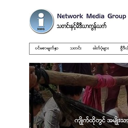
ပင်မစာမျက်နှာ
သတင်း
ဓါတ်ပုံများ
ဗွီဒီယ
ကျိုက်ထိုတွင် အမျိုးသား