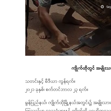
Se
ကျိုက်ထိုတွင် အမျိုးသား
သတင်းနှင့် မီဒီယာ ကွန်ရက်။
၂၀၂၁ ခုနှစ်၊ စက်တင်ဘာလ ၂၃ ရက်။
မွန်ပြည်နယ်၊ ကျိုက်ထိုမြို့နယ်အတွင်း၌ အမျိုးသားနှစ်