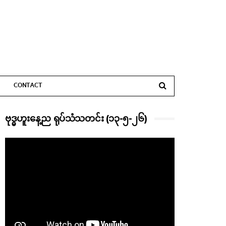
CONTACT
ဗုဒ္ဓဟူးနေ့ည ရုပ်သံသတင်း (၁၃-၅-၂၆)