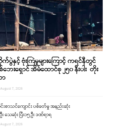
ိုက်ပွဲနှင့် ဗုံးကြဲမှုများကြောင့် ကရင်နီတွင်
စ်ဘေးရှောင် အိမ်ထောင်စု ၂၅၀ နီးပါး တိုး
လာ
August 7, 2026
ုင်းစာသင်ကျောင်း ပစ်ခတ်မှု အနည်းဆုံး
ဦး သေဆုံး ပြီး၁၅ ဦး ဒဏ်ရာရ
August 7, 2026