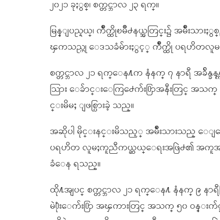
၂၀၂၁ ခုႏွစ္၊ စက္တင္ဘာလ ၂၃ ရက္။
မြန္ျပည္နယ္၊ က်ိဳက္ထိုၿမိဳ႕နယ္အတြင္း၌ အမ်ိဳးသားႏွစ
ၾကသည္ဟု ေဒသခံမ်ားႏွင့္ က်ိဳက္ထို ပရဟိတလ
စက္တင္ဘာလ ၂၁ ရက္ေန႔က နံနက္ ၇ နာရီ အခ်ိန္ခန႔္
သြား ေခ်ာင္းေကြ႕ေက်း႐ြာအနီးတြင္ အသက္ ၄၁ ႏွ
င္းမိမႈ ျဖစ္ပြားခဲ့ သည္။
အဆိုပါ မိုင္းနင္းမိသည့္ အမ်ိဳးသားသည္ ေျခေထာက
ပရဟိတ လူမႈကူညီကယ္ဆယ္ေရးအဖြဲ႕၏ အကူအညီျဖ
ခံေန ရသည္။
ထို႔အျပင္ စက္တင္ဘာလ ၂၁ ရက္ေန႔ နံနက္ ၉ နာရ
မဲ႐ုံးေက်း႐ြာ အၾကားတြင္ အသက္ ၅၀ ဝန္းက်င္ခန႔္