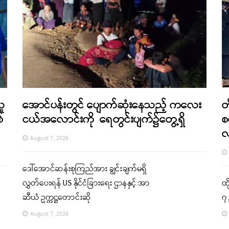
သူ
အောင်ပန်းတွင် ပျောက်ဆုံးနေသည့် ကလေး
တ
်
ငယ်အလောင်းကို ရေတွင်းပျက်၌တွေ့ရှိ
စ
August 7, 2026
ဒေါ်အောင်ဆန်းစုကြည်အား ချွင်းချက်မရှိ
လွှတ်ပေးရန် US နိုင်ငံခြားရေး ဌာနနှင့် အာ
ထိ
ဆီယံ ဥက္ကဋ္ဌတောင်းဆို
၇ 
August 7, 2026