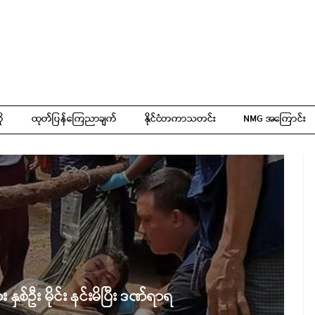
ို
ထုတ်ပြန်ကြေညာချက်
နိုင်ငံတကာသတင်း
NMG အကြောင်း
 နှစ်ဦး မိုင်း နင်းမိပြီး ဒဏ်ရာရ