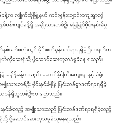
မှုကူညီကယ်ဆယ်ရေးအဖွဲ့ တာဝန်ရှိသူများက ပြောသည်။
က ကျိုက်ထိုမြို့နယ် ကင်းမွန်းချောင်းကျေးရွာသို့
်းကျင်ခန့်ရှိ အမျိုးသားတစ်ဦး မြေမြုပ်မိုင်းနင်းမိမှု
နှစ်ဖက်စလုံးတွင် မိုင်းစထိမှန်ဒဏ်ရာရရှိခဲ့ပြီး ပရဟိတ
်ထိုဆေးရုံသို့ ပို့ဆောင်ဆေးကုသခံမှုခံနေ ရသည်။
ချိန်ခန့်ကလည်း ဆောင်နိုင်ကြီးကျေးရွာနှင့် မဲရုံး
းသားတစ်ဦး မိုင်းနင်းမိပြီး ပြင်းထန်စွာဒဏ်ရာရရှိခဲ့
ာဝန်ရှိသူတစ်ဦးက ပြောသည်။
ိုင်းနင်းမိသည့် အမျိုးသားသည် ပြင်းထန်ဒဏ်ရာရရှိခဲ့သည့်
ုံသို့ ပို့ဆောင်ဆေးကုသမှုခံယူနေရသည်။