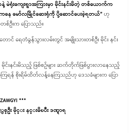
ွာနဲ့ မဲရုံးကျေးရွာအကြားမှာ မိုင်းနင်းမိတဲ့ တစ်ယောက်က
နေ မော်လမြိုင်ဆေးရုံကို ပို့ဆောင်ပေးခဲ့ရတယ်”
ဟု
သူတစ်ဦးက ပြောသည်။
ာင် ‌ရေတံခွန်သွားလမ်းတွင် အမျိုးသားတစ်ဦး မိုင်း နင်း
 မိုင်းနင်းမိသည့် ဖြစ်စဥ်များ ဆက်တိုက်ဖြစ်ပွားလာနေသည့်
ကြရန် စိုးရိမ်ထိတ်လန့်နေကြသည်ဟု ဒေသခံများက ပြော
 ZAWGYI ***
 ႏွစ္ဦး မိုင္း နင္းမိၿပီး ဒဏ္ရာရ