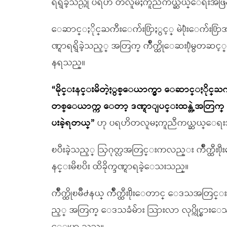
ရရွိခဲ့သည္ဟု ပရဟိ တလူမႈကူညီကယ္ဆယ္ေရးအဖ
ေဆာင္ႏိုင္ႀကီးေက်း႐ြာႏွင့္ မဲ႐ုံးေက်း႐ြ
ဏ္ရာရရွိခဲ့သည့္ အတြက္ က်ိဳက္ထိုေဆး႐ုံမွတဆ
နရသည္။
“မိုင္းနင္းမိတဲ့ႏွစ္ေယာက္မွာ ေဆာင္ႏိုင္ႀကီ
တစ္ေယာက္က ေတာ့ ဒဏ္ရာျပင္းထန္တဲ့အတြက္ က်ိ
ပးခဲ့ရတယ္”
ဟု ပရဟိတလူမႈကူညီကယ္ဆယ္ေရးအ
ၿပီးခဲ့သည့္ ဩဂုတ္လအတြင္းကလည္း က်ိဳက္ထီး႐ိုး
နင္းမိၿပိး ထိခိုက္ဒဏ္ရာရခဲ့ေသးသည္။
က်ိဳက္ထိုၿမိဳ႕နယ္ က်ိဳက္ထီး႐ိုးေတာင္ ေဒသအတြင
ည့္ အတြက္ ေဒသခံမ်ား သြားလာ လုပ္ကိုင္စားေ