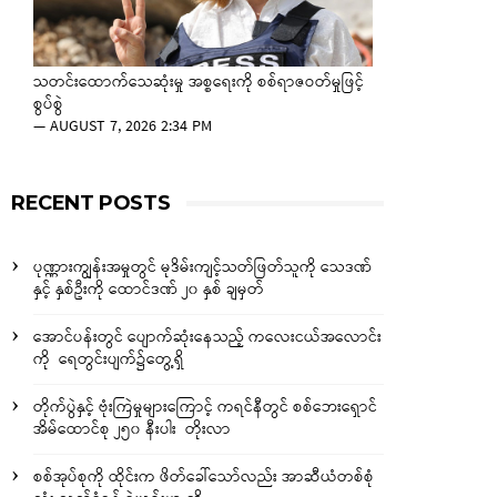
သတင်းထောက်သေဆုံးမှု အစ္စရေးကို စစ်ရာဇဝတ်မှုဖြင့်
စွပ်စွဲ
—
AUGUST 7, 2026 2:34 PM
RECENT POSTS
ပုဏ္ဏားကျွန်းအမှုတွင် မုဒိမ်းကျင့်သတ်ဖြတ်သူကို သေဒဏ်
နှင့် နှစ်ဦးကို ထောင်ဒဏ် ၂၀ နှစ် ချမှတ်
အောင်ပန်းတွင် ပျောက်ဆုံးနေသည့် ကလေးငယ်အလောင်း
ကို ရေတွင်းပျက်၌တွေ့ရှိ
တိုက်ပွဲနှင့် ဗုံးကြဲမှုများကြောင့် ကရင်နီတွင် စစ်ဘေးရှောင်
အိမ်ထောင်စု ၂၅၀ နီးပါး တိုးလာ
စစ်အုပ်စုကို ထိုင်းက ဖိတ်ခေါ်သော်လည်း အာဆီယံတစ်စုံ