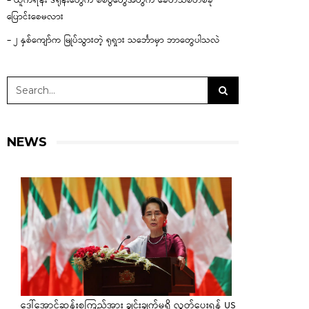
– ယူကရိန်း ဒရုန်းတွေက စစ်ပွဲတွေအတွက် ခေတ်သစ်တစ်ခု
ပြောင်းစေမလား
– ၂ နှစ်ကျော်က မြုပ်သွားတဲ့ ရုရှား သင်္ဘောမှာ ဘာတွေပါသလဲ
NEWS
ဒေါ်အောင်ဆန်းစုကြည်အား ချွင်းချက်မရှိ လွှတ်ပေးရန် US