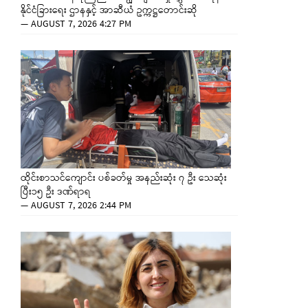
နိုင်ငံခြားရေး ဌာနနှင့် အာဆီယံ ဥက္ကဋ္ဌတောင်းဆို
—
AUGUST 7, 2026 4:27 PM
ထိုင်းစာသင်ကျောင်း ပစ်ခတ်မှု အနည်းဆုံး ၇ ဦး သေဆုံး
ပြီး၁၅ ဦး ဒဏ်ရာရ
—
AUGUST 7, 2026 2:44 PM