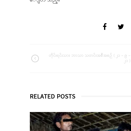
ေျပာ သည္။
တိုင်းရင်းသား ဘာသာ သတင်းအစီအစဉ် ( ၂၁ – ၉ –
၂၁ )
RELATED POSTS