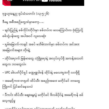
ဗုဒ္ဓဟူးနေ့ည ရုပ်သံသတင်း (၁၃-၅-၂၆)
ဒီနေ့ အစီအစဉ်တွေထဲမှာတော့…..
– ချင်းပြည်နဲ့ စစ်ကိုင်းတိုင်းမှာ စစ်တပ်က လေကြောင်းက ဗုံးကြဲလို့
စစ်သုံ့ပန်းတွေ အပါအဝင် လူသေဆုံး
– ရှမ်းမြောက်-ကချင် အစပ် မဘိမ်းဘက်မှာ စစ်တပ်က အင်အား
အမြောက်အများ တိုးချဲ့
– ထိုင်းရောက် မြန်မာတွေ လုံခြုံရေးနဲ့ အလုပ်လုပ်ဖို့ အကန့်အသတ်
တွေက ဘာတွေလဲ။
– UFC ခါးပတ်ပိုင်ရှင် ဂျော့ရှူဝါဗန် ထိုင်းနဲ့ မလေးရှားကို လာဖို့ရှိ
– အမေရိကား-တရုတ် ထိပ်သီး အစည်းအဝေး မတိုင်ခင် ဘာတွေ
ကြိုတင် ပြင်ဆင်နေသလဲ
– ပီကင်း ထိပ်သီး ဆွေးနွေးပွဲ မတိုင်ခင် ဖိလစ်ပိုင်နဲ့ အမေရိကန် စစ်
လေ့ကျင့်မှု