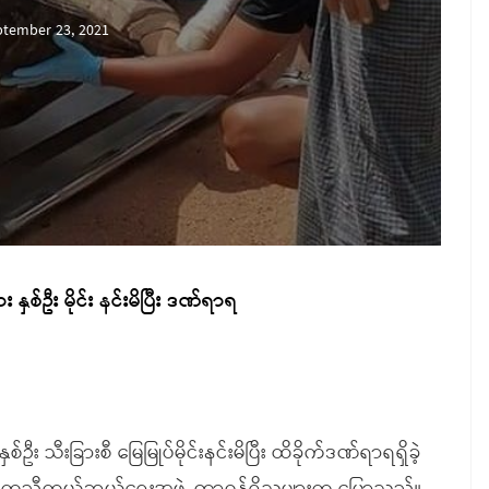
ptember 23, 2021
 နှစ်ဦး မိုင်း နင်းမိပြီး ဒဏ်ရာရ
ဦး သီးခြားစီ မြေမြုပ်မိုင်းနင်းမိပြီး ထိခိုက်ဒဏ်ရာရရှိခဲ့