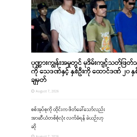
ပုဏ္ဏားကျွန်းအမှုတွင် မုဒိမ်းကျင့်သတ်ဖြတ်
ကို သေဒဏ်နှင့် နှစ်ဦးကို ထောင်ဒဏ် ၂၀ နှစ
ချမှတ်
August 7, 2026
စစ်အုပ်စုကို ထိုင်းက ဖိတ်ခေါ်သော်လည်း
အာဆီယံတစ်စုံလုံး လက်ခံရန် ခဲယဉ်းဟု
ဆို
August 7, 2026