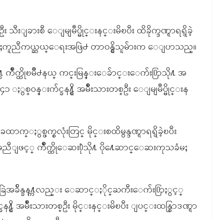
္ဦး သီးျခားစီ ေျမျမဳပ္မိုင္းနင္းမိၿပီး ထိခိုက္ဒဏ္ရာရရွိခဲ့
ူမႈကူညီကယ္ဆယ္ေရးအဖြဲ႕ တာဝန္ရွိသူမ်ားက ေျပာသည္။
က က်ိဳက္ထိုၿမိဳ႕နယ္ ကင္းမြန္းေခ်ာင္းေက်း႐ြာသို႔ အ
စ္ဝန္းက်င္ခန႔္ရွိ အမ်ိဳးသားတစ္ဦး ေျမျမဳပ္မိုင္းန
္ႏွစ္ဖက္စလုံးတြင္ မိုင္းစထိမွန္ဒဏ္ရာရရွိခဲ့ၿပီး
င့္ က်ိဳက္ထိုေဆး႐ုံသို႔ ပို႔ေဆာင္ေဆးကုသခံမႈ
ီခြဲအခ်ိန္ခန႔္ကလည္း ေဆာင္ႏိုင္ႀကီးေက်း႐ြာႏွင့္
ရွိ အမ်ိဳးသားတစ္ဦး မိုင္းနင္းမိၿပီး ျပင္းထန္စြာဒဏ္ရာ