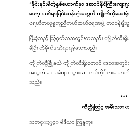
“မိုင်းနင်းမိတဲ့နှစ်ယောက်မှာ ဆောင်နိုင်ကြီးကျေးရ
တော့ ဒဏ်ရာပြင်းထန်တဲ့အတွက် ကျိုက်ထိုဆေးရုံက
ပရဟိတလူမှုကူညီကယ်ဆယ်ရေးအဖွဲ့ တာဝန်ရှိ
ပြီးခဲ့သည့် ဩဂုတ်လအတွင်းကလည်း ကျိုက်ထီးရိုးတေ
မိပြိး ထိခိုက်ဒဏ်ရာရခဲ့သေးသည်။
ကျိုက်ထိုမြို့နယ် ကျိုက်ထီးရိုးတောင် ဒေသအတွင်း
အတွက် ဒေသခံများ သွားလာ လုပ်ကိုင်စားသောက်
သည်။
***
က်ိဳက္ထိုတြင္ အမ်ိဳးသား
သတင္းႏွင့္ မီဒီယာ ကြန္ရက္။