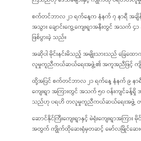
ကြသည်ဟု ဒေသခံများနှင့် ကျိုက်ထို ပရဟိတလူ
စက်တင်ဘာလ ၂၁ ရက်နေ့က နံနက် ၇ နာရီ အချိန်ခန့်
အသွား ချောင်းကွေ့ကျေးရွာအနီးတွင် အသက် ၄၁ နှစ်ဝန
ဖြစ်ပွားခဲ့ သည်။
အဆိုပါ မိုင်းနင်းမိသည့် အမျိုးသားသည် ခြေထောက်
လူမှုကူညီကယ်ဆယ်ရေးအဖွဲ့၏ အကူအညီဖြင့် ကျိုက
ထို့အပြင် စက်တင်ဘာလ ၂၁ ရက်နေ့ နံနက် ၉ နာရီခွဲအ
ကျေးရွာ အကြားတွင် အသက် ၅၀ ဝန်းကျင်ခန့်ရှိ အမျို
သည်ဟု ပရဟိ တလူမှုကူညီကယ်ဆယ်ရေးအဖွဲ့ တ
ဆောင်နိုင်ကြီးကျေးရွာနှင့် မဲရုံးကျေးရွာအကြား မ
အတွက် ကျိုက်ထိုဆေးရုံမှတဆင့် မော်လမြိုင်ဆေးရ