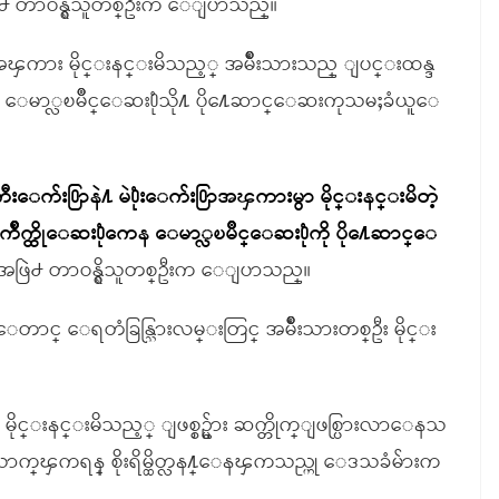
ြဲ႕ တာဝန္ရွိသူတစ္ဦးက ေျပာသည္။
ာအၾကား မိုင္းနင္းမိသည့္ အမ်ိဳးသားသည္ ျပင္းထန္ဒ
င့္ ေမာ္လၿမိဳင္ေဆး႐ုံသို႔ ပို႔ေဆာင္ေဆးကုသမႈခံယူေ
းေက်း႐ြာနဲ႔ မဲ႐ုံးေက်း႐ြာအၾကားမွာ မိုင္းနင္းမိတဲ့
ဳက္ထိုေဆး႐ုံကေန ေမာ္လၿမိဳင္ေဆး႐ုံကို ပို႔ေဆာင္ေ
ဖြဲ႕ တာဝန္ရွိသူတစ္ဦးက ေျပာသည္။
ေတာင္ ‌ေရတံခြန္သြားလမ္းတြင္ အမ်ိဳးသားတစ္ဦး မိုင္း
္း မိုင္းနင္းမိသည့္ ျဖစ္စဥ္မ်ား ဆက္တိုက္ျဖစ္ပြားလာေနသ
သာက္ၾကရန္ စိုးရိမ္ထိတ္လန႔္ေနၾကသည္ဟု ေဒသခံမ်ားက