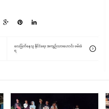
လေဖြတ်နေသူ နိုင်ငံရေး အကျဉ်းသားဟောင်း ဖမ်းခံ
ရ