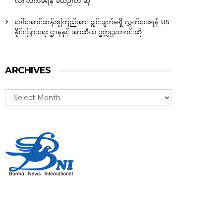
လုံး လက်ခံရန် ခဲယဉ်းဟု ဆို
ဒေါ်အောင်ဆန်းစုကြည်အား ချွင်းချက်မရှိ လွှတ်ပေးရန် US
နိုင်ငံခြားရေး ဌာနနှင့် အာဆီယံ ဥက္ကဋ္ဌတောင်းဆို
ARCHIVES