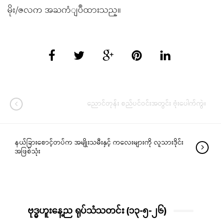
မိုး/ဇလက အႀကံျပဳထားသည္။
ညောင်တုန်း စည်ပင်ဝင်းအတွင်း ဗုံးပေါက်ကွဲ။
နယ်ခြားစောင့်တပ်က အမျိုးသမီးနှင့် ကလေးများကို လူသားဒိုင်း
အဖြစ်သုံး
ဗုဒ္ဓဟူးနေ့ည ရုပ်သံသတင်း (၁၃-၅-၂၆)