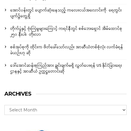
အောင်ပန်းတွင် ပျောက်ဆုံးနေသည့် ကလေးငယ်အလောင်းကို ရေတွင်း
ပျက်၌တွေ့ရှိ
တိုက်ပွဲနှင့် ဗုံးကြဲမှုများကြောင့် ကရင်နီတွင် စစ်ဘေးရှောင် အိမ်ထောင်စု
၂၅၀ နီးပါး တိုးလာ
စစ်အုပ်စုကို ထိုင်းက ဖိတ်ခေါ်သော်လည်း အာဆီယံတစ်စုံလုံး လက်ခံရန်
ခဲယဉ်းဟု ဆို
ဒေါ်အောင်ဆန်းစုကြည်အား ချွင်းချက်မရှိ လွှတ်ပေးရန် US နိုင်ငံခြားရေး
ဌာနနှင့် အာဆီယံ ဥက္ကဋ္ဌတောင်းဆို
ARCHIVES