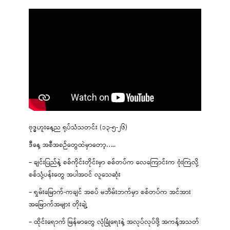
ဗုဒ္ဓဟူးနေ့ည ရုပ်သံသတင်း (၁၃-၅-၂၆)
ဒီနေ့ အစီအစဉ်တွေထဲမှာတော့…..
– ချင်းပြည်နဲ့ စစ်ကိုင်းတိုင်းမှာ စစ်တပ်က လေကြောင်းက ဗုံးကြဲလို့
စစ်သုံ့ပန်းတွေ အပါအဝင် လူသေဆုံး
– ရှမ်းမြောက်-ကချင် အစပ် မဘိမ်းဘက်မှာ စစ်တပ်က အင်အား
အမြောက်အများ တိုးချဲ့
– ထိုင်းရောက် မြန်မာတွေ လုံခြုံရေးနဲ့ အလုပ်လုပ်ဖို့ အကန့်အသတ်