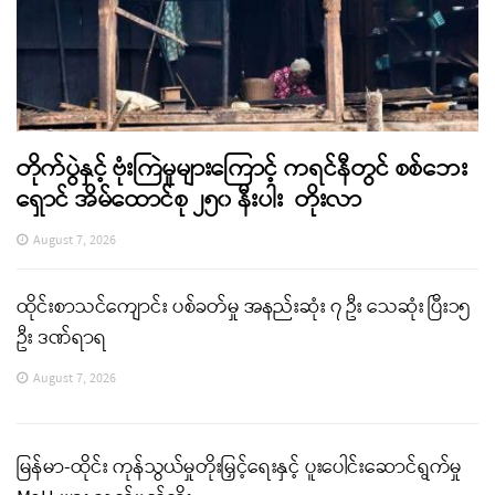
တိုက်ပွဲနှင့် ဗုံးကြဲမှုများကြောင့် ကရင်နီတွင် စစ်ဘေး
ရှောင် အိမ်ထောင်စု ၂၅၀ နီးပါး တိုးလာ
August 7, 2026
ထိုင်းစာသင်ကျောင်း ပစ်ခတ်မှု အနည်းဆုံး ၇ ဦး သေဆုံး ပြီး၁၅
ဦး ဒဏ်ရာရ
August 7, 2026
မြန်မာ-ထိုင်း ကုန်သွယ်မှုတိုးမြှင့်ရေးနှင့် ပူးပေါင်းဆောင်ရွက်မှု