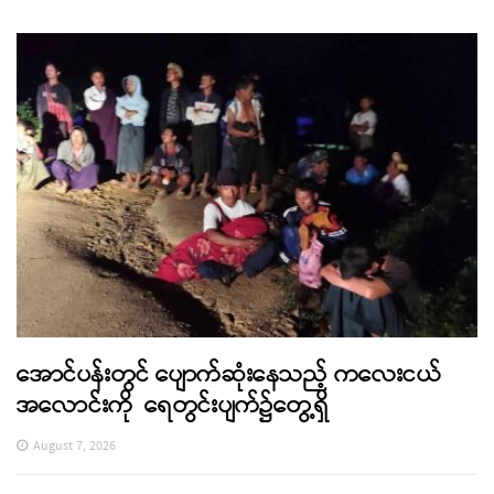
အောင်ပန်းတွင် ပျောက်ဆုံးနေသည့် ကလေးငယ်
အလောင်းကို ရေတွင်းပျက်၌တွေ့ရှိ
August 7, 2026