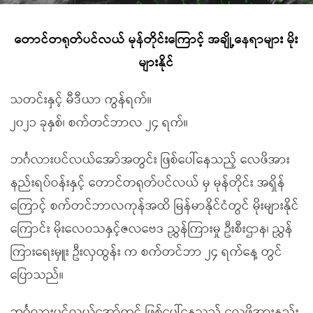
တောင်တရုတ်ပင်လယ် မုန်တိုင်းကြောင့် အချို့နေရာများ မိုး
များနိုင်
သတင်းနှင့် မီဒီယာ ကွန်ရက်။
၂၀၂၁ ခုနှစ်၊ စက်တင်ဘာလ ၂၄ ရက်။
ဘင်္ဂလားပင်လယ်အော်အတွင်း ဖြစ်ပေါ်နေသည့် လေဖိအား
နည်းရပ်ဝန်းနှင့် တောင်တရုတ်ပင်လယ် မှ မုန်တိုင်း အရှိန်
ကြောင့် စက်တင်ဘာလကုန်အထိ မြန်မာနိုင်ငံတွင် မိုးများနိုင်
ကြောင်း မိုးလေဝသနှင့်ဇလဗေဒ ညွှန်ကြားမှု ဦးစီးဌာန၊ ညွှန်
ကြားရေးမှူး ဦးလှထွန်း က စက်တင်ဘာ ၂၄ ရက်နေ့ တွင်
ပြောသည်။
ဘင်္ဂလားပင်လယ်အော်တွင် ဖြစ်ပေါ်နေသည့် လေဖိအားနည်း