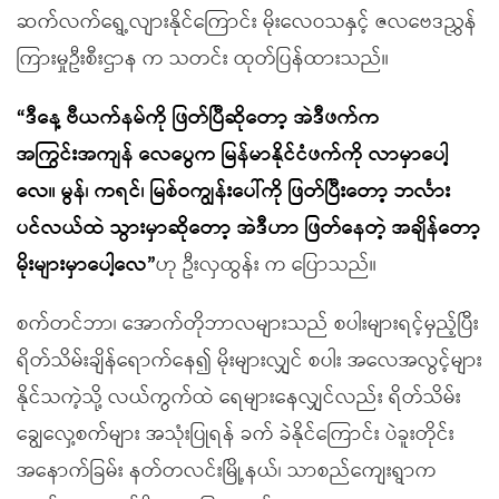
ဆက်လက်ရွေ့လျားနိုင်ကြောင်း မိုးလေဝသနှင့် ဇလဗေဒညွှန်
ကြားမှုဦးစီးဌာန က သတင်း ထုတ်ပြန်ထားသည်။
“ဒီနေ့ ဗီယက်နမ်ကို ဖြတ်ပြီဆိုတော့ အဲဒီဖက်က
အကြွင်းအကျန် လေပွေက မြန်မာနိုင်ငံဖက်ကို လာမှာပေါ့
လေ။ မွန်၊ ကရင်၊ မြစ်ဝကျွန်းပေါ်ကို ဖြတ်ပြီးတော့ ဘင်္လား
ပင်လယ်ထဲ သွားမှာဆိုတော့ အဲဒီဟာ ဖြတ်နေတဲ့ အချိန်တော့
မိုးများမှာပေါ့လေ”
ဟု ဦးလှထွန်း က ပြောသည်။
စက်တင်ဘာ၊ အောက်တိုဘာလများသည် စပါးများရင့်မှည့်ပြီး
ရိတ်သိမ်းချိန်ရောက်နေ၍ မိုးများလျှင် စပါး အလေအလွင့်များ
နိုင်သကဲ့သို့ လယ်ကွက်ထဲ ရေများနေလျှင်လည်း ရိတ်သိမ်း
ချွေလှေ့စက်များ အသုံးပြုရန် ခက် ခဲနိုင်ကြောင်း ပဲခူးတိုင်း
အနောက်ခြမ်း နတ်တလင်းမြို့နယ်၊ သာစည်ကျေးရွာက