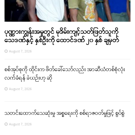
ပုဏ္ဏားကျွန်းအမှုတွင် မုဒိမ်းကျင့်သတ်ဖြတ်သူကို
သေဒဏ်နှင့် နှစ်ဦးကို ထောင်ဒဏ် ၂၀ နှစ် ချမှတ်
August 7, 2026
စစ်အုပ်စုကို ထိုင်းက ဖိတ်ခေါ်သော်လည်း အာဆီယံတစ်စုံလုံး
လက်ခံရန် ခဲယဉ်းဟု ဆို
August 7, 2026
သတင်းထောက်သေဆုံးမှု အစ္စရေးကို စစ်ရာဇဝတ်မှုဖြင့် စွပ်စွဲ
August 7, 2026