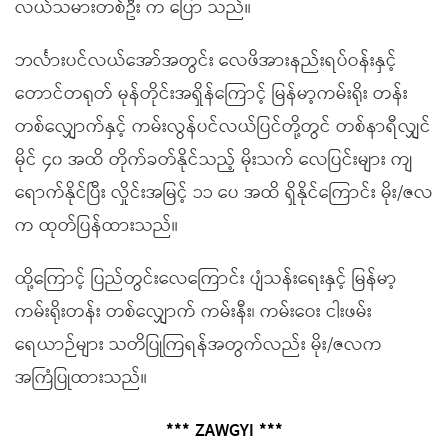
လယ်သမားတစ်ဦး က ပြော သည်။
ဘင်္လားပင်လယ်အော်အတွင်း လေဖိအားနည်းရပ်ဝန်းနှင့်
တောင်တရုတ် မုန်တိုင်းအရှိန်ကြောင့် မြန်မာ့ကမ်းရိုး တန်း
တစ်လျှောက်နှင့် ကမ်းလွန်ပင်လယ်ပြင်တို့တွင် တစ်နာရီလျှင်
မိုင် ၄၀ အထိ တိုက်ခတ်နိုင်သည့် မိုးသက် လေပြင်းများ ကျ
ရောက်နိုင်ပြီး လှိုင်းအမြင့် ၁၁ ပေ အထိ ရှိနိုင်ကြောင်း မိုး/ဇလ
က ထုတ်ပြန်ထားသည်။
ထို့ကြောင့် ပြည်တွင်းလေကြောင်း ပျံသန်းရေးနှင့် မြန်မာ့
ကမ်းရိုးတန်း တစ်လျှောက် ကမ်းနီး၊ ကမ်းဝေး ငါးဖမ်း
ရေယာဉ်များ သတိပြုကြရန်အတွက်လည်း မိုး/ဇလက
အကြံပြုထားသည်။
*** ZAWGYI ***