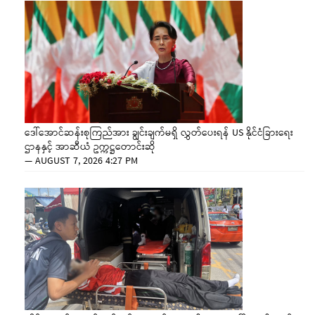
ဒေါ်အောင်ဆန်းစုကြည်အား ချွင်းချက်မရှိ လွှတ်ပေးရန် US နိုင်ငံခြားရေး
ဌာနနှင့် အာဆီယံ ဥက္ကဋ္ဌတောင်းဆို
—
AUGUST 7, 2026 4:27 PM