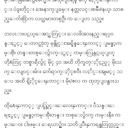
မ္းေခြၽေလွ႔စက္မ်ား အသုံးျပဳရန္ ခက္ ခဲႏိုင္ေၾကာ
င္း ပဲခူးတိုင္း အေနာက္ျခမ္း နတ္တလင္းၿမိဳ႕နယ္၊ သာစ
ည္ေက်း႐ြာက လယ္သမားတစ္ဦး က ေျပာ သည္။
ဘလၤားပင္လယ္ေအာ္အတြင္း ေလဖိအားနည္းရပ္ဝ
န္းႏွင့္ ေတာင္တ႐ုတ္ မုန္တိုင္းအရွိန္ေၾကာင့္ ျမန္မာ့က
မ္း႐ိုး တန္းတစ္ေလွ်ာက္ႏွင့္ ကမ္းလြန္ပင္လယ္ျပင္
တို႔တြင္ တစ္နာရီလွ်င္ မိုင္ ၄၀ အထိ တိုက္ခတ္ႏိုင္သည့္ မိုးသ
က္ ေလျပင္းမ်ား က်ေရာက္ႏိုင္ၿပီး လႈိင္းအျမင့္ ၁၁
ေပ အထိ ရွိႏိုင္ေၾကာင္း မိုး/ဇလ က ထုတ္ျပန္ထားသ
ည္။
ထို႔ေၾကာင့္ ျပည္တြင္းေလေၾကာင္း ပ်ံသန္းေ
ရးႏွင့္ ျမန္မာ့ကမ္း႐ိုးတန္း တစ္ေလွ်ာက္ ကမ္းနီး၊ က
မ္းေဝး ငါးဖမ္း ေရယာဥ္မ်ား သတိျပဳၾကရန္အတြက္လည္း