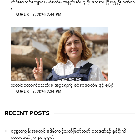
ထိုင်းစာသင်ကျောင်း ပစ်ခတ်မှု အနည်းဆုံး ၇ ဦး သေဆုံး ပြီး၁၅ ဦး ဒဏ်ရာ
ရ
—
AUGUST 7, 2026 2:44 PM
သတင်းထောက်သေဆုံးမှု အစ္စရေးကို စစ်ရာဇဝတ်မှုဖြင့် စွပ်စွဲ
—
AUGUST 7, 2026 2:34 PM
RECENT POSTS
ပုဏ္ဏားကျွန်းအမှုတွင် မုဒိမ်းကျင့်သတ်ဖြတ်သူကို သေဒဏ်နှင့် နှစ်ဦးကို
ထောင်ဒဏ် ၂၀ နှစ် ချမှတ်