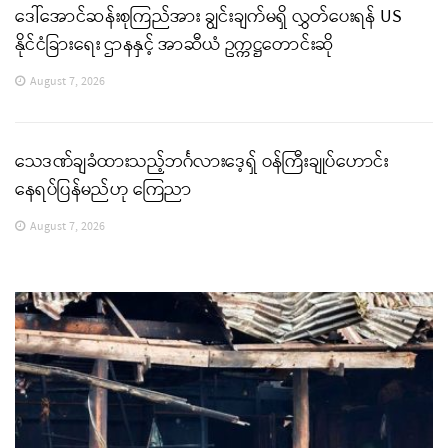
ဒေါ်အောင်ဆန်းစုကြည်အား ချွင်းချက်မရှိ လွှတ်ပေးရန် US
နိုင်ငံခြားရေး ဌာနနှင့် အာဆီယံ ဥက္ကဋ္ဌတောင်းဆို
August 7, 2026
သေဒဏ်ချခံထားသည့်ဘင်္ဂလားဒေ့ရှ် ဝန်ကြီးချုပ်ဟောင်း
နေရပ်ပြန်မည်ဟု ကြေညာ
August 7, 2026