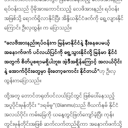
ရပ်ဝန်းသည် ပိုမိုအားကောင်းသည့် လေဖိအားနည်း ရပ်ဝန်း
အဖြစ်သို့ ရောက်ရှိလာနိုင်ပြီး အိန္ဒိယနိုင်ငံဖက်ကို ရွှေ့လျားနိုင်
ကြောင်း ဦးလှထွန်း က ပြောသည်။
“လေဖိအားနည်းရပ်ဝန်းက မြန်မာနိုင်ငံနဲ့ နီးနေပေမယ့်
အနောက်ဖက် ပင်လယ်ပြင်ကို ရွှေ့သွားနိုင်လို့ မြန်မာ နိုင်ငံ
အတွက် စိတ်ပူစရာမရှိပါဘူး။ အဲ့ဒီအရှိန်ကြောင့် အလယ်ပိုင်း
နဲ့ အောက်ပိုင်းတွေမှာ မိုးတော့ကောင်း နိုင်တယ်”
ဟု ဦးလှ
ထွန်းကပြောသည်။
ထို့အတူ တောင်တရုတ်ပင်လယ်ပြင်တွင် ဖြစ်ပေါ်နေသည့်
အပူပိုင်းမုန်တိုင်း “ဒရမ်မူ”(Dianmu)သည် ဗီယက်နမ် နိုင်ငံ
အလယ်ပိုင်း ကမ်းခြေကို ယနေ့တွင်ဖြတ်ကျော်ခဲ့ပြီး ကုန်း
တွင်းမုန်တိုင်းအဖြစ် ဆက်လက်တည်ရှိကာ အနောက်ဖက်သို့