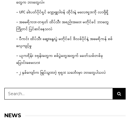
တွေက ဘာတွေလဲ။
– UFC ခါးပတ်ပိုင်ရှင် ဂျော့ရှူဝါဗန် ထိုင်းနဲ့ မလေးရှားကို လာဖို့ရှိ
– အမေရိကား-တရုတ် ထိပ်သီး အစည်းအဝေး မတိုင်ခင် ဘာတွေ
ကြိုတင် ပြင်ဆင်နေသလဲ
– ပီကင်း ထိပ်သီး ဆွေးနွေးပွဲ မတိုင်ခင် ဖိလစ်ပိုင်နဲ့ အမေရိကန် စစ်
လေ့ကျင့်မှု
– ယူကရိန်း ဒရုန်းတွေက စစ်ပွဲတွေအတွက် ခေတ်သစ်တစ်ခု
ပြောင်းစေမလား
– ၂ နှစ်ကျော်က မြုပ်သွားတဲ့ ရုရှား သင်္ဘောမှာ ဘာတွေပါသလဲ
NEWS