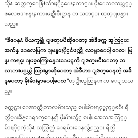
သို႔ ဆက္လက္ေ႐ြ႕လ်ားႏိုင္ေၾကာင္း မိုးေလဝသႏွင့္
ဇလေဗဒၫႊန္ၾကားမႈဦးစီးဌာန က သတင္း ထုတ္ျပန္ထား
သည္။
“ဒီေန႔ ဗီယက္နမ္ကို ျဖတ္ၿပီဆိုေတာ့ အဲဒီဖက္က အႂကြင္း
အက်န္ ေလေပြက ျမန္မာႏိုင္ငံဖက္ကို လာမွာေပါ့ ေလ။ မြ
န္၊ ကရင္၊ ျမစ္ဝကြၽန္းေပၚကို ျဖတ္ၿပီးေတာ့ ဘ
လၤားပင္လယ္ထဲ သြားမွာဆိုေတာ့ အဲဒီဟာ ျဖတ္ေနတဲ့ အခ်ိ
န္ေတာ့ မိုးမ်ားမွာေပါ့ေလ”
ဟု ဦးလွထြန္း က ေျပာသ
ည္။
စက္တင္ဘာ၊ ေအာက္တိုဘာလမ်ားသည္ စပါးမ်ားရင့္မွည့္ၿပီး ရိ
တ္သိမ္းခ်ိန္ေရာက္ေန၍ မိုးမ်ားလွ်င္ စပါး အေလအလြင့္
မ်ားႏိုင္သကဲ့သို႔ လယ္ကြက္ထဲ ေရမ်ားေနလွ်င္လည္း ရိတ္သိ