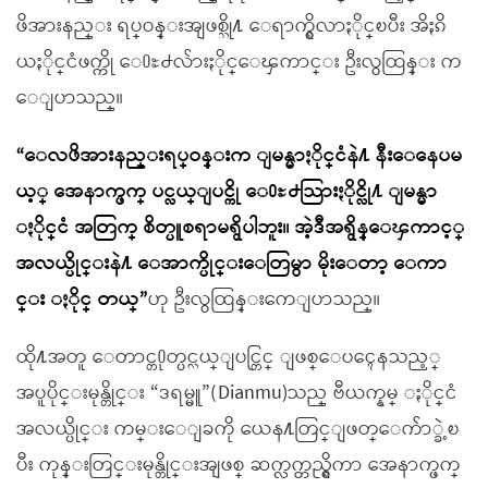
ဖိအားနည္း ရပ္ဝန္းအျဖစ္သို႔ ေရာက္ရွိလာႏိုင္ၿပီး အိႏၵိ
ယႏိုင္ငံဖက္ကို ေ႐ႊ႕လ်ားႏိုင္ေၾကာင္း ဦးလွထြန္း က
ေျပာသည္။
“ေလဖိအားနည္းရပ္ဝန္းက ျမန္မာႏိုင္ငံနဲ႔ နီးေနေပမ
ယ့္ အေနာက္ဖက္ ပင္လယ္ျပင္ကို ေ႐ႊ႕သြားႏိုင္လို႔ ျမန္မာ
ႏိုင္ငံ အတြက္ စိတ္ပူစရာမရွိပါဘူး။ အဲ့ဒီအရွိန္ေၾကာင့္
အလယ္ပိုင္းနဲ႔ ေအာက္ပိုင္းေတြမွာ မိုးေတာ့ ေကာ
င္း ႏိုင္ တယ္”
ဟု ဦးလွထြန္းကေျပာသည္။
ထို႔အတူ ေတာင္တ႐ုတ္ပင္လယ္ျပင္တြင္ ျဖစ္ေပၚေနသည့္
အပူပိုင္းမုန္တိုင္း “ဒရမ္မူ”(Dianmu)သည္ ဗီယက္နမ္ ႏိုင္ငံ
အလယ္ပိုင္း ကမ္းေျခကို ယေန႔တြင္ျဖတ္ေက်ာ္ခဲ့ၿ
ပီး ကုန္းတြင္းမုန္တိုင္းအျဖစ္ ဆက္လက္တည္ရွိကာ အေနာက္ဖက္