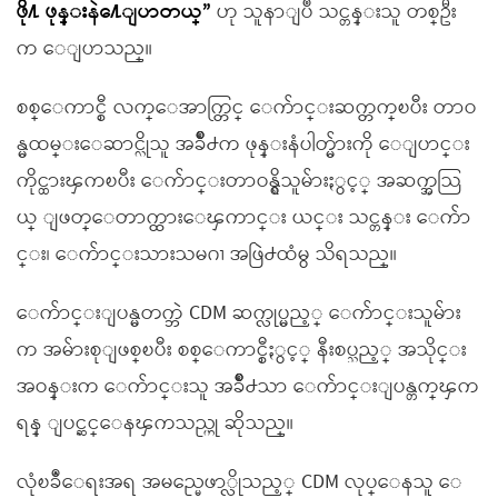
ဖို႔ ဖုန္းနဲ႔ေျပာတယ္”
ဟု သူနာျပဳ သင္တန္းသူ တစ္ဦး
က ေျပာသည္။
စစ္ေကာင္စီ လက္ေအာက္တြင္ ေက်ာင္းဆက္တက္ၿပီး တာဝ
န္မထမ္းေဆာင္လိုသူ အခ်ိဳ႕က ဖုန္းနံပါတ္မ်ားကို ေျပာင္း
ကိုင္ထားၾကၿပီး ေက်ာင္းတာဝန္ရွိသူမ်ားႏွင့္ အဆက္အသြ
ယ္ ျဖတ္ေတာက္ထားေၾကာင္း ယင္း သင္တန္း ေက်ာ
င္း၊ ေက်ာင္းသားသမဂၢ အဖြဲ႕ထံမွ သိရသည္။
ေက်ာင္းျပန္မတက္ဘဲ CDM ဆက္လုပ္မည့္ ေက်ာင္းသူမ်ား
က အမ်ားစုျဖစ္ၿပီး စစ္ေကာင္စီႏွင့္ နီးစပ္သည့္ အသိုင္း
အဝန္းက ေက်ာင္းသူ အခ်ိဳ႕သာ ေက်ာင္းျပန္တက္ၾက
ရန္ ျပင္ဆင္ေနၾကသည္ဟု ဆိုသည္။
လုံၿခဳံေရးအရ အမည္မေဖာ္လိုသည့္ CDM လုပ္ေနသူ ေ