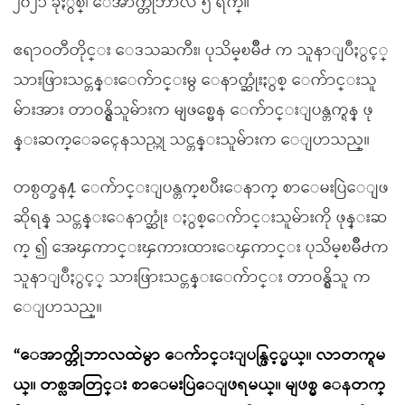
၂၀၂၁ ခုႏွစ္၊ ေအာက္တိုဘာလ ၅ ရက္။
ဧရာဝတီတိုင္း ေဒသႀကီး၊ ပုသိမ္ၿမိဳ႕ က သူနာျပဳႏွင့္
သားဖြားသင္တန္းေက်ာင္းမွ ေနာက္ဆုံးႏွစ္ ေက်ာင္းသူ
မ်ားအား တာဝန္ရွိသူမ်ားက မျဖစ္မေန ေက်ာင္းျပန္တက္ရန္ ဖု
န္းဆက္ေခၚေနသည္ဟု သင္တန္းသူမ်ားက ေျပာသည္။
တစ္ပတ္ခန႔္ ေက်ာင္းျပန္တက္ၿပီးေနာက္ စာေမးပြဲေျဖ
ဆိုရန္ သင္တန္းေနာက္ဆုံး ႏွစ္ေက်ာင္းသူမ်ားကို ဖုန္းဆ
က္ ၍ အေၾကာင္းၾကားထားေၾကာင္း ပုသိမ္ၿမိဳ႕က
သူနာျပဳႏွင့္ သားဖြားသင္တန္းေက်ာင္း တာဝန္ရွိသူ က
ေျပာသည္။
“ေအာက္တိုဘာလထဲမွာ ေက်ာင္းျပန္ဖြင့္မယ္။ လာတက္ရမ
ယ္။ တစ္လအတြင္း စာေမးပြဲေျဖရမယ္။ မျဖစ္မ ေနတက္