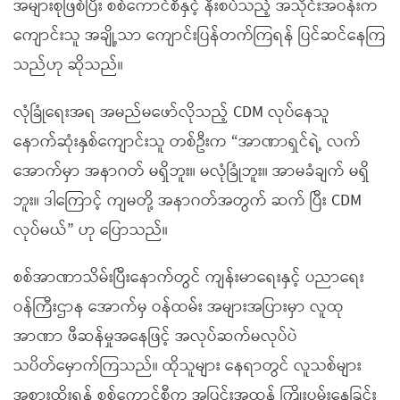
အများစုဖြစ်ပြီး စစ်ကောင်စီနှင့် နီးစပ်သည့် အသိုင်းအဝန်းက
ကျောင်းသူ အချို့သာ ကျောင်းပြန်တက်ကြရန် ပြင်ဆင်နေကြ
သည်ဟု ဆိုသည်။
လုံခြုံရေးအရ အမည်မဖော်လိုသည့် CDM လုပ်နေသူ
နောက်ဆုံးနှစ်ကျောင်းသူ တစ်ဦးက “အာဏာရှင်ရဲ့ လက်
အောက်မှာ အနာဂတ် မရှိဘူး။ မလုံခြုံဘူး။ အာမခံချက် မရှိ
ဘူး။ ဒါကြောင့် ကျမတို့ အနာဂတ်အတွက် ဆက် ပြီး CDM
လုပ်မယ်” ဟု ပြောသည်။
စစ်အာဏာသိမ်းပြီးနောက်တွင် ကျန်းမာရေးနှင့် ပညာရေး
ဝန်ကြီးဌာန အောက်မှ ဝန်ထမ်း အများအပြားမှာ လူထု
အာဏာ ဖီဆန်မှုအနေဖြင့် အလုပ်ဆက်မလုပ်ပဲ
သပိတ်မှောက်ကြသည်။ ထိုသူများ နေရာတွင် လူသစ်များ
အစားထိုးရန် စစ်ကောင်စီက အပြင်းအထန် ကြိုးပမ်းနေခြင်း