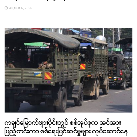
August 6, 2026
ကချင်မြောက်ဖျားပိုင်းတွင် စစ်အုပ်စုက အင်အား
ဖြည့်တင်းကာ စစ်ရေးပြင်ဆင်မှုများ လုပ်ဆောင်နေ