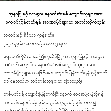
သူနာပြုနှင့် သားဖွား နောက်ဆုံးနှစ် ကျောင်းသူများအား
ကျောင်းပြန်တက်ရန် အာဏာပိုင်များက အတင်းတိုက်တွန်း
သတင်းနှင့် မီဒီယာ ကွန်ရက်။
၂၀၂၁ ခုနှစ်၊ အောက်တိုဘာလ ၅ ရက်။
ဧရာဝတီတိုင်း ဒေသကြီး၊ ပုသိမ်မြို့ က သူနာပြုနှင့် သားဖွား
သင်တန်းကျောင်းမှ နောက်ဆုံးနှစ် ကျောင်းသူများအား
တာဝန်ရှိသူများက မဖြစ်မနေ ကျောင်းပြန်တက်ရန် ဖုန်းဆက်
ခေါ်နေသည်ဟု သင်တန်းသူများက ပြောသည်။
တစ်ပတ်ခန့် ကျောင်းပြန်တက်ပြီးနောက် စာမေးပွဲဖြေဆိုရန်
သင်တန်းနောက်ဆုံး နှစ်ကျောင်းသူများကို ဖုန်းဆက် ၍
အကြောင်းကြားထားကြောင်း ပုသိမ်မြို့က သူနာပြုနှင့်