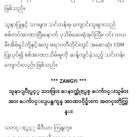
ဖြစ်သည်။
သူနာပြုနှင့် သားဖွား သင်တန်းမှ ကျောင်းသူများသည်
စစ်တပ်အာဏာပြီးနောက် ပုသိမ်ဆေးရုံအုပ်ကြီး၊ ပင်း တယ
မီးအိမ်ရှင်တို့နှင့်အတူ ဧရာဝတီတိုင်းတွင် အစောဆုံး CDM
ပြုလုပ်၍ စစ်အာဏာသိမ်းမှုကို ဆန့်ကျင်ခဲ့သည့် သင်တန်း
ကျောင်းလည်း ဖြစ်သည်။
*** ZAWGYI ***
သူနာျပဳႏွင့္ သားဖြား ေနာက္ဆုံးႏွစ္ ေက်ာင္းသူမ်ား
အား ေက်ာင္းျပန္တက္ရန္ အာဏာပိုင္မ်ားက အတင္းတိုက္တြ
န္း
သတင္းႏွင့္ မီဒီယာ ကြန္ရက္။