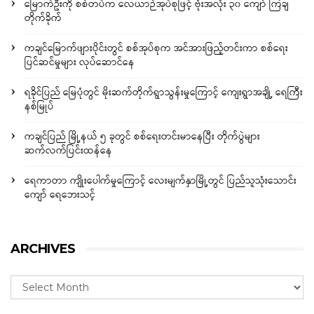
မြောက်ဦးကို စစ်တပ်က လေယာဉ်အုပ်စုဖြင့် ဗုံးအလုံး ၃၀ ကျော် ကြဲချ
တိုက်ခိုက်
ကချင်မြောက်ဖျားပိုင်းတွင် စစ်အုပ်စုက အင်အားဖြည့်တင်းကာ စစ်ရေး
ပြင်ဆင်မှုများ လုပ်ဆောင်နေ
ရခိုင်ပြည် မြေပုံတွင် မိုးဆက်တိုက်ရွာသွန်းမှုကြောင့် ကျေးရွာအချို့ ရေကြီး
နစ်မြုပ်
ကချင်ပြည် မြို့နယ် ၅ ခုတွင် စစ်ရေးတင်းမာနေပြီး တိုက်ပွဲများ
ဆက်လက်ပြင်းထန်နေ
ရေကာတာ ကျိုးပေါက်မှုကြောင့် လေးမျက်နှာမြို့တွင် ပြည်သူသုံးသောင်း
ကျော် ရေဘေးသင့်
ARCHIVES