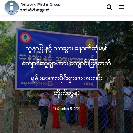
Men
သူနာပြုနှင့် သားဖွား နောက်ဆုံးနှစ်
ကျောင်းသူများအား ကျောင်းပြန်တက်
ရန် အာဏာပိုင်များက အတင်း
တိုက်တွန်း
October 5, 2021