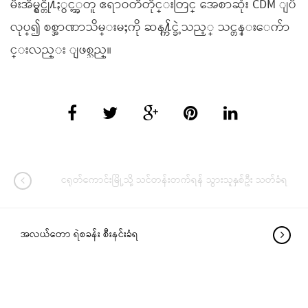
မီးအိမ္ရွင္တို႔ႏွင့္အတူ ဧရာဝတီတိုင္းတြင္ အေစာဆုံး CDM ျပဳ
လုပ္၍ စစ္အာဏာသိမ္းမႈကို ဆန႔္က်င္ခဲ့သည့္ သင္တန္းေက်ာ
င္းလည္း ျဖစ္သည္။
ငရုတ်ကောင်းမြို့သို့ သင်တန်းတက်ရန် သွားသူနှစ်ဦး သတ်ခံရ
အလယ်တော ရဲစခန်း စီးနင်းခံရ