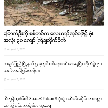
မြောက်ဦးကို စစ်တပ်က လေယာဉ်အုပ်စုဖြင့် ဗုံး
အလုံး ၃၀ ကျော် ကြဲချတိုက်ခိုက်
August 6, 2026
ကချင်ပြည် မြို့နယ် ၅ ခုတွင် စစ်ရေးတင်းမာနေပြီး တိုက်ပွဲများ
ဆက်လက်ပြင်းထန်နေ
August 6, 2026
အီလွန်မာ့စ်ခ်၏ SpaceX Falcon 9 ဒုံးပျံ အစိတ်အပိုင်း လကမ္ဘာ
ပေါ်သို့ ဝင်ဆောင့်မိဟု ယူဆရ