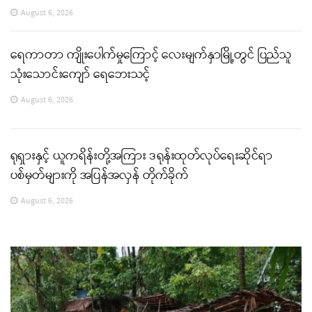
August 6, 2026
ရေကာတာ ကျိုးပေါက်မှုကြောင့် လေးမျက်နှာမြို့တွင် ပြည်သူ
သုံးသောင်းကျော် ရေဘေးသင့်
August 6, 2026
ရုရှားနှင့် ယူကရိန်းတို့အကြား ဒရုန်းထုတ်လုပ်ရေးဆိုင်ရာ
ပစ်မှတ်များကို အပြန်အလှန် တိုက်ခိုက်
August 6, 2026