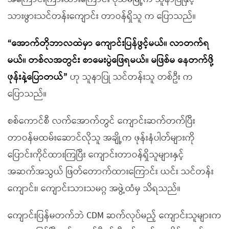
သားဖွားသင်တန်းကျောင်း တာဝန်ရှိသူ က ပြောသည်။
“အောက်တိုဘာလထဲမှာ ကျောင်းပြန်ဖွင့်မယ်။ လာတက်ရ
မယ်။ တစ်လအတွင်း စာမေးပွဲဖြေရမယ်။ မဖြစ်မ နေတက်ဖို့
ဖုန်းနဲ့ပြောတယ်”
ဟု သူနာပြု သင်တန်းသူ တစ်ဦး က
ပြောသည်။
စစ်ကောင်စီ လက်အောက်တွင် ကျောင်းဆက်တက်ပြီး
တာဝန်မထမ်းဆောင်လိုသူ အချို့က ဖုန်းနံပါတ်များကို
ပြောင်းကိုင်ထားကြပြီး ကျောင်းတာဝန်ရှိသူများနှင့်
အဆက်အသွယ် ဖြတ်တောက်ထားကြောင်း ယင်း သင်တန်း
ကျောင်း၊ ကျောင်းသားသမဂ္ဂ အဖွဲ့ထံမှ သိရသည်။
ကျောင်းပြန်မတက်ဘဲ CDM ဆက်လုပ်မည့် ကျောင်းသူများက