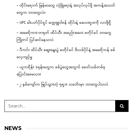
– ထိုင်းရောက် မြန်မာတွေ လုံခြုံရေးနဲ့ အလုပ်လုပ်ဖို့ အကန့်အသတ်
တွေက ဘာတွေလဲ။
– UFC ခါးပတ်ပိုင်ရှင် ဂျော့ရှူဝါဗန် ထိုင်းနဲ့ မလေးရှားကို လာဖို့ရှိ
– အမေရိကား-တရုတ် ထိပ်သီး အစည်းအဝေး မတိုင်ခင် ဘာတွေ
ကြိုတင် ပြင်ဆင်နေသလဲ
– ပီကင်း ထိပ်သီး ဆွေးနွေးပွဲ မတိုင်ခင် ဖိလစ်ပိုင်နဲ့ အမေရိကန် စစ်
လေ့ကျင့်မှု
– ယူကရိန်း ဒရုန်းတွေက စစ်ပွဲတွေအတွက် ခေတ်သစ်တစ်ခု
ပြောင်းစေမလား
– ၂ နှစ်ကျော်က မြုပ်သွားတဲ့ ရုရှား သင်္ဘောမှာ ဘာတွေပါသလဲ
NEWS