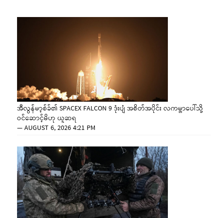
အီလွန်မာ့စ်ခ်၏ SPACEX FALCON 9 ဒုံးပျံ အစိတ်အပိုင်း လကမ္ဘာပေါ်သို့
ဝင်ဆောင့်မိဟု ယူဆရ
—
AUGUST 6, 2026 4:21 PM