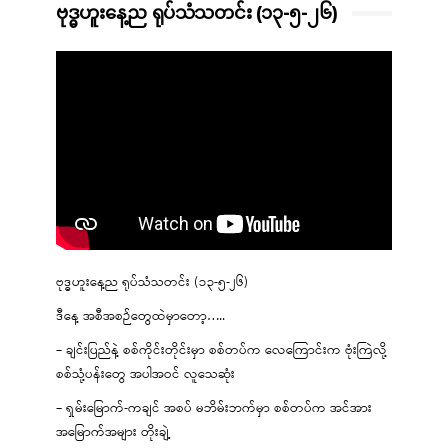
ဗုဒ္ဓဟူးနေ့ည ရုပ်သံသတင်း (၁၃-၅-၂၆)
ဗုဒ္ဓဟူးနေ့ည ရုပ်သံသတင်း (၁၃-၅-၂၆)
ဒီနေ့ အစီအစဉ်တွေထဲမှာတော့…..
– ချင်းပြည်နဲ့ စစ်ကိုင်းတိုင်းမှာ စစ်တပ်က လေကြောင်းက ဗုံးကြဲလို့
စစ်သုံ့ပန်းတွေ အပါအဝင် လူသေဆုံး
– ရှမ်းမြောက်-ကချင် အစပ် မဘိမ်းဘက်မှာ စစ်တပ်က အင်အား
အမြောက်အများ တိုးချဲ့