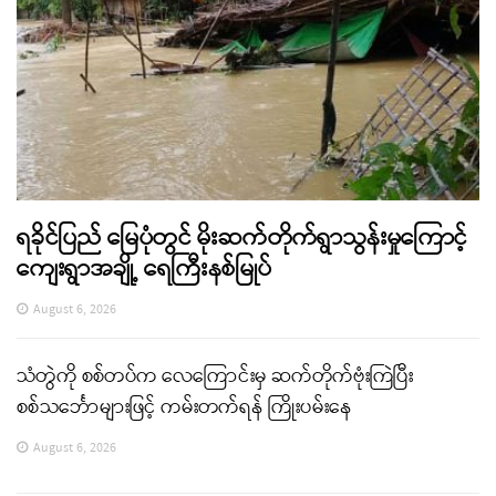
ရခိုင်ပြည် မြေပုံတွင် မိုးဆက်တိုက်ရွာသွန်းမှုကြောင့်
ကျေးရွာအချို့ ရေကြီးနစ်မြုပ်
August 6, 2026
သံတွဲကို စစ်တပ်က လေကြောင်းမှ ဆက်တိုက်ဗုံးကြဲပြီး
စစ်သင်္ဘောများဖြင့် ကမ်းတက်ရန် ကြိုးပမ်းနေ
August 6, 2026