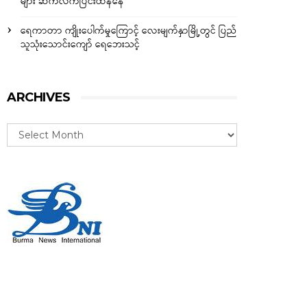
များ ဆက်လက်ပြင်းထန်နေ
ရေကာတာ ကျိုးပေါက်မှုကြောင့် လေးမျက်နှာမြို့တွင် ပြည်
သူသုံးသောင်းကျော် ရေဘေးသင့်
ARCHIVES