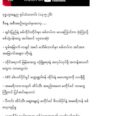
ဗုဒ္ဓဟူးနေ့ည ရုပ်သံသတင်း (၁၃-၅-၂၆)
ဒီနေ့ အစီအစဉ်တွေထဲမှာတော့…..
– ချင်းပြည်နဲ့ စစ်ကိုင်းတိုင်းမှာ စစ်တပ်က လေကြောင်းက ဗုံးကြဲလို့
စစ်သုံ့ပန်းတွေ အပါအဝင် လူသေဆုံး
– ရှမ်းမြောက်-ကချင် အစပ် မဘိမ်းဘက်မှာ စစ်တပ်က အင်အား
အမြောက်အများ တိုးချဲ့
– ထိုင်းရောက် မြန်မာတွေ လုံခြုံရေးနဲ့ အလုပ်လုပ်ဖို့ အကန့်အသတ်
တွေက ဘာတွေလဲ။
– UFC ခါးပတ်ပိုင်ရှင် ဂျော့ရှူဝါဗန် ထိုင်းနဲ့ မလေးရှားကို လာဖို့ရှိ
– အမေရိကား-တရုတ် ထိပ်သီး အစည်းအဝေး မတိုင်ခင် ဘာတွေ
ကြိုတင် ပြင်ဆင်နေသလဲ
– ပီကင်း ထိပ်သီး ဆွေးနွေးပွဲ မတိုင်ခင် ဖိလစ်ပိုင်နဲ့ အမေရိကန် စစ်
လေ့ကျင့်မှု