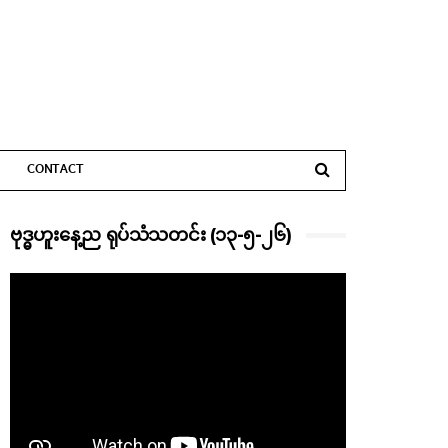
CONTACT
ဗုဒ္ဓဟူးနေ့ည ရုပ်သံသတင်း (၁၃-၅-၂၆)