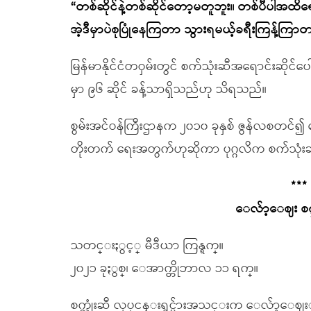
“တစ်ဆိုင်နဲ့တစ်ဆိုင်တော့မတူဘူး။ တစ်ပီပါအထိရေ
အဲ့ဒီမှာပဲစုပြုံနေကြတာ သွားရမယ့်ခရီးကြန့်ကြာ
မြန်မာနိုင်ငံတဝှမ်းတွင် စက်သုံးဆီအရောင်းဆိုင်ပေါ
မှာ ၉၆ ဆိုင် ခန့်သာရှိသည်ဟု သိရသည်။
စွမ်းအင်ဝန်ကြီးဌာနက ၂၀၁၀ ခုနှစ် ဇွန်လစတင်၍ ရေ
တိုးတက် ရေးအတွက်ဟုဆိုကာ ပုဂ္ဂလိက စက်သုံးဆီ ဖြန
***
ေလ်ာ့ေဈး စက္သု
သတင္းႏွင့္ မီဒီယာ ကြန္ရက္။
၂၀၂၁ ခုႏွစ္၊ ေအာက္တိုဘာလ ၁၁ ရက္။
စက္သုံးဆီ လုပ္ငန္းရွင္မ်ားအသင္းက ေလ်ာ့ေ