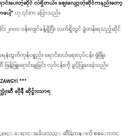
ာင်းပေးတဲ့ဆိုင် လဲရှိတယ်။ စျေးလျော့တဲ့ဆိုင်ကနည်းတော့
တာပေါ့”
ဟု ၎င်းက ပြောသည်။
င်း ၂၀၀၀ ဝန်းကျင်ခန့်ရှိပြီး လက်ရှိတွင် ခွဲတန်းရသည့်ဆိုင်
နံထွက်ကုန်ပစ္စည်း ရောင်းဝယ်ရေးလုပ်ငန်း ဖွံဖြိုး
့်ဖြူရောင်းချခြင်း လုပ်ငန်းကို ခွင့်ပြုပေးခဲ့သည်။
 ZAWGYI ***
ံးဆီ ခ႐ိုနီ ဆိုင္မ်ားသာရ
ဈးျဖင့္ ေရာင္းခ်ေပးသည့္ ဆီခြဲတန္းကို စစ္ေကာင္