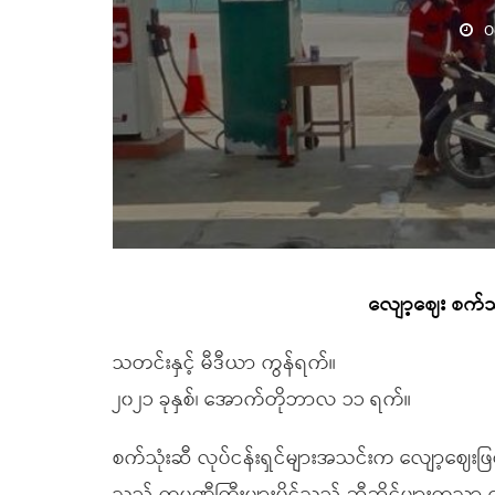
O
လျော့ဈေး စက်သုံ
သတင်းနှင့် မီဒီယာ ကွန်ရက်။
၂၀၂၁ ခုနှစ်၊ အောက်တိုဘာလ ၁၁ ရက်။
စက်သုံးဆီ လုပ်ငန်းရှင်များအသင်းက လျော့ဈေးဖြင့်