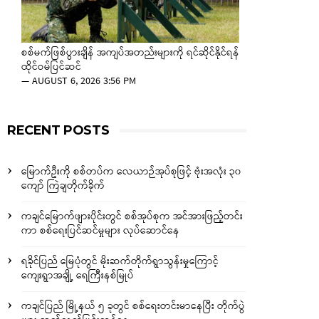
စစ်မက်ဖြစ်ပွားချိန် အကျပ်အတည်းများကို ရင်ဆိုင်နိုင်ရန်
ထိုင်ဝမ်ပြင်ဆင်
—
AUGUST 6, 2026 3:56 PM
RECENT POSTS
မြောက်ဦးကို စစ်တပ်က လေယာဉ်အုပ်စုဖြင့် ဗုံးအလုံး ၃၀
ကျော် ကြဲချတိုက်ခိုက်
ကချင်မြောက်ဖျားပိုင်းတွင် စစ်အုပ်စုက အင်အားဖြည့်တင်း
ကာ စစ်ရေးပြင်ဆင်မှုများ လုပ်ဆောင်နေ
ရခိုင်ပြည် မြေပုံတွင် မိုးဆက်တိုက်ရွာသွန်းမှုကြောင့်
ကျေးရွာအချို့ ရေကြီးနစ်မြုပ်
ကချင်ပြည် မြို့နယ် ၅ ခုတွင် စစ်ရေးတင်းမာနေပြီး တိုက်ပွဲ