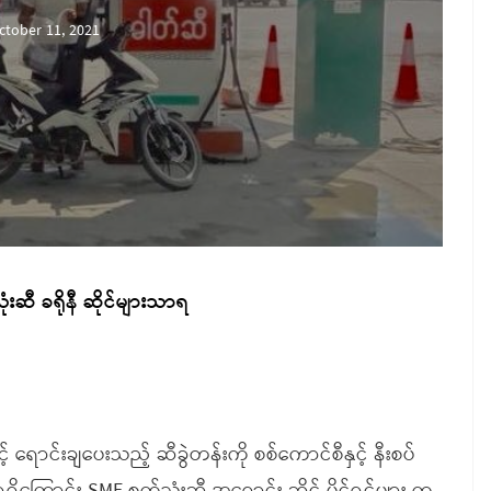
ctober 11, 2021
းဆီ ခရိုနီ ဆိုင်များသာရ
 ရောင်းချပေးသည့် ဆီခွဲတန်းကို စစ်ကောင်စီနှင့် နီးစပ်