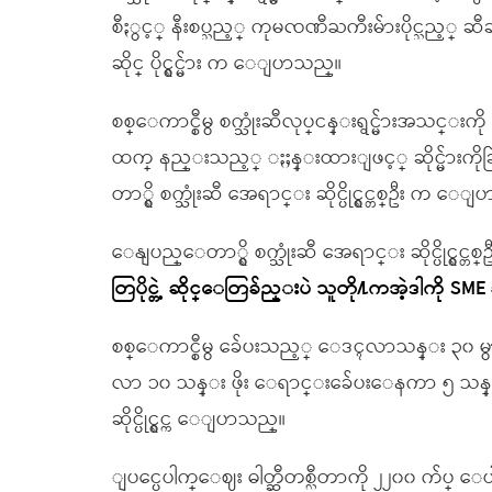
စီႏွင့္ နီးစပ္သည့္ ကုမၸဏီႀကီးမ်ားပိုင္သည့္ 
ဆိုင္ ပိုင္ရွင္မ်ား က ေျပာသည္။
စစ္ေကာင္စီမွ စက္သုံးဆီလုပ္ငန္းရွင္မ်ားအသ
ထက္ နည္းသည့္ ႏႈန္းထားျဖင့္ ဆိုင္မ်ားက
တာ္ရွိ စက္သုံးဆီ အေရာင္း ဆိုင္ပိုင္ရွင္တစ္ဦး က ေ
ေနျပည္ေတာ္ရွိ စက္သုံးဆီ အေရာင္း ဆိုင္ပိုင္ရွင္တစ
တြပိုင္တဲ့ ဆိုင္ေတြခ်ည္းပဲ သူတို႔ကအဲ့ဒါကို
စစ္ေကာင္စီမွ ခ်ေပးသည့္ ေဒၚလာသန္း ၃၀ မွာ
လာ ၁၀ သန္း ဖိုး ေရာင္းခ်ေပးေနကာ ၅ သန္
ဆိုင္ပိုင္ရွင္က ေျပာသည္။
ျပင္ပေပါက္ေဈး ဓါတ္ဆီတစ္လီတာကို ၂၂၀၀ က်ပ္ 