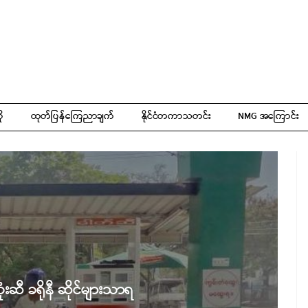
ို
ထုတ်ပြန်ကြေညာချက်
နိုင်ငံတကာသတင်း
NMG အကြောင်း
းဆီ ခရိုနီ ဆိုင်များသာရ