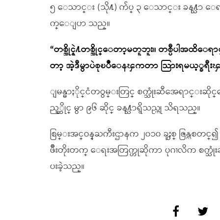
၅ ေသာင္း (သို႔) က်ပ္ ၃ ေသာင္း ခန႔္သာ
က္ေျပာ သည္။
“တစ္ဆိုင္နဲ႔တစ္ဆိုင္ေတာ့မတူဘူး။ တစ္ပီပါအထိေ
တာ့ အဲ့ဒီမွာပဲစုၿပဳံေနၾကတာ သြားရမယ့္ခ
ျမန္မာႏိုင္ငံတဝွမ္းတြင္ စက္သုံးဆီအေရာင္းဆိုင္
ည့္ဆိုင္ မွာ ၉၆ ဆိုင္ ခန႔္သာရွိသည္ဟု သိရသည္။
စြမ္းအင္ဝန္ႀကီးဌာနက ၂၀၁၀ ခုႏွစ္ ဇြန္လစတင
ဖိဳးတိုးတက္ ေရးအတြက္ဟုဆိုကာ ပုဂၢလိက စက္သု
ပးခဲ့သည္။