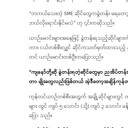
“တကယ်သေးတဲ့ SME ဆိုင်တွေကခွဲတန်း မရတော
ဘယ်လိုရောင်းနိုင်မလဲ” ဟု ၎င်းကဆိုသည်။
ယာဉ်မောင်းများအနေဖြင့် ခွဲတန်းရသည့်ဆိုင်မျ
ကား ငယ်တစ်စီးလျှင် ဆိုင်ကသတ်မှတ်ထားသည့် နှုန
တင် ယာဉ်မောင်းတစ်ဦးကပြောသည်။
“ကျနော်တို့ဆို ခွဲတန်းရတဲ့ဆိုင်တွေမှာ ညအိပ်တန်
တာ မျိုးတွေလည်းဖြစ်တယ် အဲ့ဒီတော့အချိန်ကုန
ကုန်တင်ယာဉ်တစ်စီးအတွက် အချို့ဆိုင်များတွင် က
များ တွင် ကျပ် ၅ သောင်း (သို့) ကျပ် ၃ သောင်
ပြော သည်။