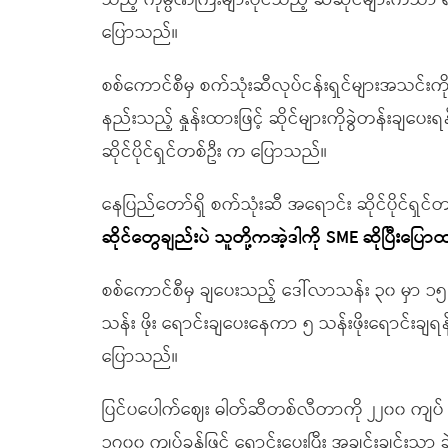
သည့် ကုမ္ပဏီကြီးများပိုင်သည့် ဆီဆိုင်များကသာ ရ
ပြောသည်။
စစ်ကောင်စီမှ စက်သုံးဆီလုပ်ငန်းရှင်များအသင်း
နည်းသည့် နှုန်းထားဖြင့် ဆိုင်များကိုခွဲတန်းချပေ
ဆိုင်ပိုင်ရှင်တစ်ဦး က ပြောသည်။
နေပြည်တော်ရှိ စက်သုံးဆီ အရောင်း ဆိုင်ပိုင်ရှင
ဆိုင်တွေချည်းပဲ သူတို့ကအဲ့ဒါကို SME ဆိုပြီးပြ
စစ်ကောင်စီမှ ချပေးသည့် ဒေါ်လာသန်း ၃၀ မှာ ၁၅ 
သန်း ဖိုး ရောင်းချပေးနေကာ ၅ သန်းဖိုးရောင်းချရ
ပြောသည်။
ပြင်ပပေါက်ဈေး ဓါတ်ဆီတစ်လီတာကို ၂၂၀၀ ကျပ် ပ
၁၇၀၀ ကျပ်ခန့်ဖြင့် ရောင်းပေးပြီး အချင်းချင်းသာ