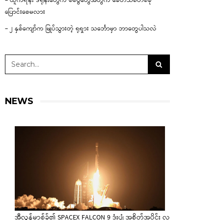
– ယူကရိန်း ဒရုန်းတွေက စစ်ပွဲတွေအတွက် ခေတ်သစ်တစ်ခု
ပြောင်းစေမလား
– ၂ နှစ်ကျော်က မြုပ်သွားတဲ့ ရုရှား သင်္ဘောမှာ ဘာတွေပါသလဲ
NEWS
အီလွန်မာ့စ်ခ်၏ SPACEX FALCON 9 ဒုံးပျံ အစိတ်အပိုင်း လ