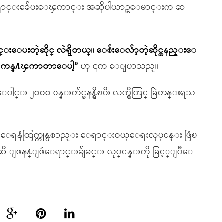
 ေရာင္းခ်ေပးေၾကာင္း အဆိုပါယာဥ္ေမာင္းက ဆ
ရာင္းေပးတဲ့ဆိုင္ လဲရွိတယ္။ ေစ်းေလ်ာ့တဲ့ဆိုင္ကနည္းေ
ရီးၾကန္႔ၾကာတာေပါ့”
ဟု ၎က ေျပာသည္။
ေပါင္း ၂၀၀၀ ဝန္းက်င္ခန႔္ရွိၿပီး လက္ရွိတြင္ ခြဲတန္းရသ
္၍ ေရနံထြက္ကုန္ပစၥည္း ေရာင္းဝယ္ေရးလုပ္ငန္း ဖြံၿ
ံးဆီ ျဖန႔္ျဖဴေရာင္းခ်ျခင္း လုပ္ငန္းကို ခြင့္ျပဳေ