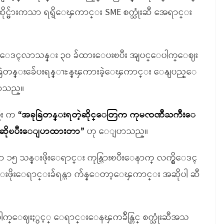
ဆီဆိုင္မ်ားကသာ ရရွိေၾကာင္း SME စက္သုံးဆီ အေရာင္း
င္းကို ေဒၚလာသန္း ၃၀ ခ်ထားေပးၿပီး အျပင္ေပါက္ေဈး
ိုခြဲတန္းခ်ေပးရန္ၫႊန္ၾကားခဲ့ေၾကာင္း ေနျပည္ေ
ျပာသည္။
္ဦး က
“အခုခြဲတန္းရတဲ့ဆိုင္ေတြက ကုမၸဏီႀကီးေ
 SME ဆိုၿပီးေျပာထားတာ”
ဟု ေျပာသည္။
 ၁၅ သန္းဖိုးေရာင္း ကုန္သြားၿပီးေနာက္ လက္ရွိေဒၚ
းဖိုးေရာင္းခ်ရန္သာ က်န္ေတာ့ေၾကာင္း အဆိုပါ ဆီ
ေပါက္ေဈးႏွင့္ ေရာင္းေနၾကခ်ိန္တြင္ စက္သုံးဆီအသ