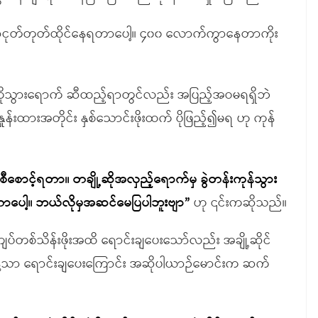
့ငုတ်တုတ်ထိုင်နေရတာပေါ့။ ၄၀၀ လောက်ကွာနေတာကိုး
ားကိုသွားရောက် ဆီထည့်ရာတွင်လည်း အပြည့်အဝမရရှိဘဲ
်းထားအတိုင်း နှစ်သောင်းဖိုးထက် ပိုဖြည့်၍မရ ဟု ကုန်
းစီစောင့်ရတာ။ တချို့ဆိုအလှည့်ရောက်မှ ခွဲတန်းကုန်သွား
်တာပေါ့။ ဘယ်လိုမှအဆင်မေပြပါဘူးဗျာ”
ဟု ၎င်းကဆိုသည်။
ျပ်တစ်သိန်းဖိုးအထိ ရောင်းချပေးသော်လည်း အချို့ဆိုင်
း ခန့်သာ ရောင်းချပေးကြောင်း အဆိုပါယာဉ်မောင်းက ဆက်