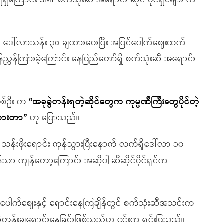
ရှိကြောင်း SME စက်သုံးဆီ အရောင်း ဆိုင် ပိုင်ရှင်များ က
ကို ဒေါ်လာသန်း ၃၀ ချထားပေးပြီး အပြင်ပေါက်ဈေးထက်
းရန်ညွှန်ကြားခဲ့ကြောင်း နေပြည်တော်ရှိ စက်သုံးဆီ အရောင်း
်တစ်ဦး က
“အခုခွဲတန်းရတဲ့ဆိုင်တွေက ကုမ္ပဏီကြီးတွေပိုင်တဲ့
ောထားတာ”
ဟု ပြောသည်။
သန်းဖိုးရောင်း ကုန်သွားပြီးနောက် လက်ရှိဒေါ်လာ ၁၀
န်သာ ကျန်တော့ကြောင်း အဆိုပါ ဆီဆိုင်ပိုင်ရှင်က
ေါက်ဈေးနှင့် ရောင်းနေကြချိန်တွင် စက်သုံးဆီအသင်းက
 ခွဲတန်းချရောင်းနေခြင်းဖြစ်သည်ဟု ၎င်းက ရှင်းပြသည်။