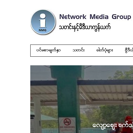
ပင်မစာမျက်နှာ
သတင်း
ဓါတ်ပုံများ
ဗွီဒီယ
လျော့ဈေး စက်သုံ