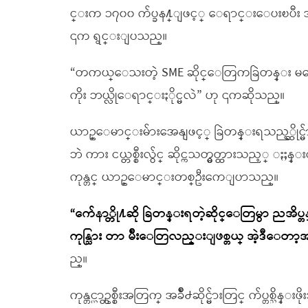
င္းက ၁၇၀၀ က်ပ္ခန႔္ျဖင့္ ေရာင္းေပးၿပီး အ
၎က ရွင္းျပသည္။
“တကယ္ေသးတဲ့ SME ဆိုင္ေတြကခြဲတန္း မရေ
ကိုး ဘယ္လိုေရာင္းႏိုင္မလဲ” ဟု ၎ကဆိုသည္။
ယာဥ္ေမာင္းမ်ားအေနျဖင့္ ခြဲတန္းရသည့္ဆိုင္
ဘဲ ကား ငယ္တစ္စီးလွ်င္ ဆိုင္ကသတ္မွတ္ထားသည့္
ကုန္တင္ ယာဥ္ေမာင္းတစ္ဦးကေျပာသည္။
“က်ေနာ္တို႔ဆို ခြဲတန္းရတဲ့ဆိုင္ေတြမွာ ညအိပ
ကုန္သြား တာ မ်ိဳးေတြလည္းျဖစ္တယ္ အဲ့ဒီေတာ့အခ်
ည္။
ကုန္တင္ယာဥ္တစ္စီးအတြက္ အခ်ိဳ႕ဆိုင္မ်ားတြင္ က်ပ္တစ္