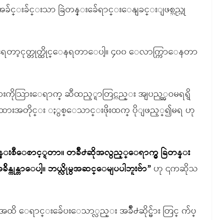
ခ်င္းခ်င္းသာ ခြဲတန္းခ်ေရာင္းေနျခင္းျဖစ္သည္ဟု
တာ့ငုတ္တုတ္ထိုင္ေနရတာေပါ့။ ၄၀၀ ေလာက္ကြာေနတာ
မ်ားကိုသြားေရာက္ ဆီထည့္ရာတြင္လည္း အျပည့္အဝမရရွိ
 ႏႈန္းထားအတိုင္း ႏွစ္ေသာင္းဖိုးထက္ ပိုျဖည့္၍မရ ဟု
္တန္းစီေစာင့္ရတာ။ တခ်ိဳ႕ဆိုအလွည့္ေရာက္မွ ခြဲတန္း
ိန္ကုန္တာေပါ့။ ဘယ္လိုမွအဆင္ေမျပပါဘူးဗ်ာ”
ဟု ၎ကဆိုသ
သိန္းဖိုးအထိ ေရာင္းခ်ေပးေသာ္လည္း အခ်ိဳ႕ဆိုင္မ်ား တြင္ က်ပ္