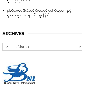
ရိုး” ဟု ပြောင်းလဲ
ဂွါတီမာလာ နိုင်ငံတွင် မီးတောင် ပေါက်ကွဲမှုကြောင့်
ရွာသားများ အရေးပေါ် ရွှေ့ပြောင်း
ARCHIVES