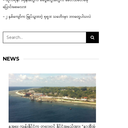
– ယူကရိန်း ဒရုန်းတွေက စစ်ပွဲတွေအတွက် ခေတ်သစ်တစ်ခု
ပြောင်းစေမလား
– ၂ နှစ်ကျော်က မြုပ်သွားတဲ့ ရုရှား သင်္ဘောမှာ ဘာတွေပါသလဲ
NEWS
နအူရူး ကျွန်းနိုင်ငံက တရားဝင် နိုင်ငံအမည်အား “နာအိုအဲ