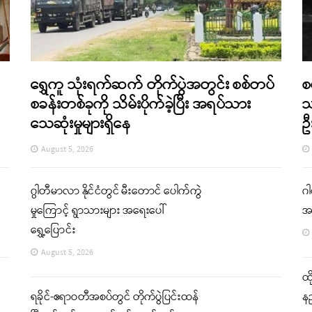
ရွှေကူ သုံးရက်ဆက် တိုက်ပွဲအတွင်း စစ်တပ်
စ
စခန်းတစ်ခုကို သိမ်းပိုက်ခဲ့ပြီး အရပ်သား
သ
သေဆုံးမှုများရှိနေ
ဦ
August 5, 2026
ဂွါတီမာလာ နိုင်ငံတွင် မီးတောင် ပေါက်ကွဲ
ဂါ
မှုကြောင့် ရွာသားများ အရေးပေါ်
အ
ရွှေ့ပြောင်း
August 5, 2026
ထိ
ရခိုင်-ဧရာဝတီအစပ်တွင် တိုက်ပွဲပြင်းထန်
နည