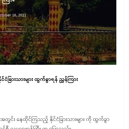
ctober 16, 2021
နိုင်ငံခြားသားများ ထွက်ခွာရန် ညွှန်ကြား
 အတွင်း နေထိုင်ကြသည့် နိုင်ငံခြားသားများ ကို ထွက်ခွာ