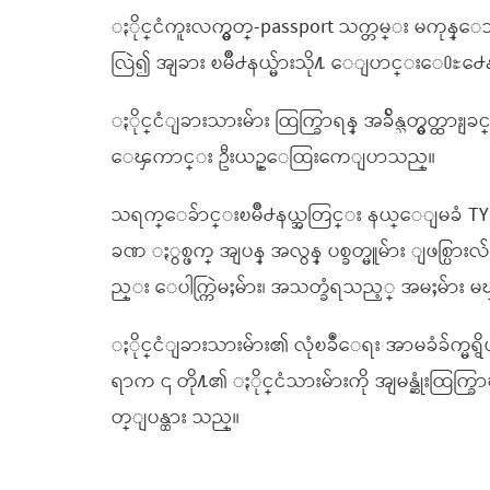
ႏိုင္ငံကူးလက္မွတ္-passport သက္တမ္း မကုန္ေသ
လြဲ၍ အျခား ၿမိဳ႕နယ္မ်ားသို႔ ေျပာင္းေ
ႏိုင္ငံျခားသားမ်ား ထြက္ခြာရန္ အခ်ိန္သတ္မွတ္ထ
ေၾကာင္း ဦးယဥ္ေထြးကေျပာသည္။
သရက္ေခ်ာင္းၿမိဳ႕နယ္အတြင္း နယ္ေျမခံ TY
ခဏ ႏွစ္ဖက္ အျပန္ အလွန္ ပစ္ခတ္မူမ်ား ျဖစ္ပြားလ
ည္း ေပါက္ကြဲမႈမ်ား၊ အသတ္ခံရသည့္ အမႈမ်ား မ
ႏိုင္ငံျခားသားမ်ား၏ လုံၿခဳံေရး အာမခံခ်က္
ရာက ၎ တို႔၏ ႏိုင္ငံသားမ်ားကို အျမန္ဆုံးထ
တ္ျပန္ထား သည္။