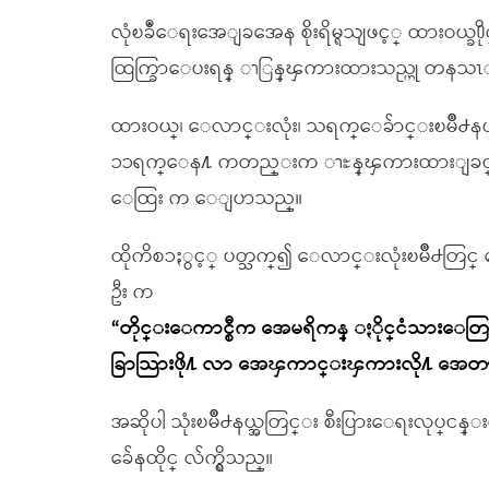
လုံၿခဳံေရးအေျခအေန စိုးရိမ္ရသျဖင့္ ထားဝယ္ခ
ထြက္ခြာေပးရန္ ၫြန္ၾကားထားသည္ဟု တနသၤ
ထားဝယ္၊ ေလာင္းလုံး၊ သရက္ေခ်ာင္းၿမိဳ႕နယ္မ်
၁၁ရက္ေန႔ ကတည္းက ၫႊန္ၾကားထားျခင္းျဖစ္
ေထြး က ေျပာသည္။
ထိုကိစၥႏွင့္ ပတ္သက္၍ ေလာင္းလုံးၿမိဳ႕တြင္ ေ
ဦး က
“တိုင္းေကာင္စီက အေမရိကန္ ႏိုင္ငံသားေတြနဲ
ခြာသြားဖို႔ လာ အေၾကာင္းၾကားလို႔ အေတာ္မ
အဆိုပါ သုံးၿမိဳ႕နယ္အတြင္း စီးပြားေရးလုပ္င
ခ်ေနထိုင္ လ်က္ရွိသည္။