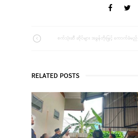
စက်သုံးဆီ ဆိုင်များ အခွန်တိုးမြှင့် ကောက်ခံမည်
RELATED POSTS