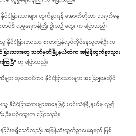
င်စီ လူမှုရေးဝန်ကြီး က ပြောသည်။
ှ နိုင်ငံခြားသားများ ထွက်ခွာရန် အောက်တိုဘာ ၁၁ရက်နေ့
ာင်စီ လူမှုရေးဝန်ကြီး ဦးယဉ် ထွေး က ပြောသည်။
ိုင်သူ နိုင်ငံခြားဘာသာ စကားပြန်လုပ်ကိုင်နေသူတစ်ဦး က
ုင်ငံခြားသားတွေ သတ်မှတ်မြို့နယ်ထဲက အမြန်ထွက်ခွာသွား
ားကြပြီ“
ဟု ပြောသည်။
မ္ပဏီများ ထူထောင်ကာ နိုင်ငံခြားသားများ အခြေချနေထိုင်
 နိုင်ငံခြားသားများအနေဖြင့် ယင်းသုံးမြို့နယ်မှ လွဲ၍
ြောင်း ဦးယဉ်ထွေးက ပြောသည်။
ားခြင်းမရှိသော်လည်း အမြန်ဆုံးထွက်ခွာပေးရမည် ဖြစ်