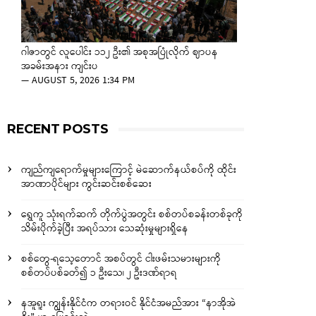
ဂါဇာတွင် လူပေါင်း ၁၁၂ ဦး၏ အစုအပြုံလိုက် ဈာပန
အခမ်းအနား ကျင်းပ
—
AUGUST 5, 2026 1:34 PM
RECENT POSTS
ကျည်ကျရောက်မှုများကြောင့် မဲဆောက်နယ်စပ်ကို ထိုင်း
အာဏာပိုင်များ ကွင်းဆင်းစစ်ဆေး
ရွှေကူ သုံးရက်ဆက် တိုက်ပွဲအတွင်း စစ်တပ်စခန်းတစ်ခုကို
သိမ်းပိုက်ခဲ့ပြီး အရပ်သား သေဆုံးမှုများရှိနေ
စစ်တွေ-ရသေ့တောင် အစပ်တွင် ငါးဖမ်းသမားများကို
စစ်တပ်ပစ်ခတ်၍ ၁ ဦးသေ၊ ၂ ဦးဒဏ်ရာရ
နအူရူး ကျွန်းနိုင်ငံက တရားဝင် နိုင်ငံအမည်အား “နာအိုအဲ