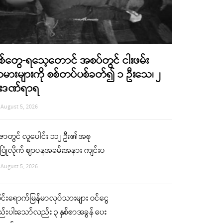
စ်တွေ-ရသေ့တောင် အစပ်တွင် ငါးဖမ်း
မားများကို စစ်တပ်ပစ်ခတ်၍ ၁ ဦးသေ၊ ၂
းဒဏ်ရာရ
August 5, 2026
ဇာတွင် လူပေါင်း ၁၁၂ ဦး၏ အစု
ပြုံလိုက် ဈာပနအခမ်းအနား ကျင်းပ
August 5, 2026
ုင်းရောက်မြန်မာလုပ်သားများ ဝင်ငွေ
်းပါးသော်လည်း ၃ နှစ်စာအခွန် ပေး