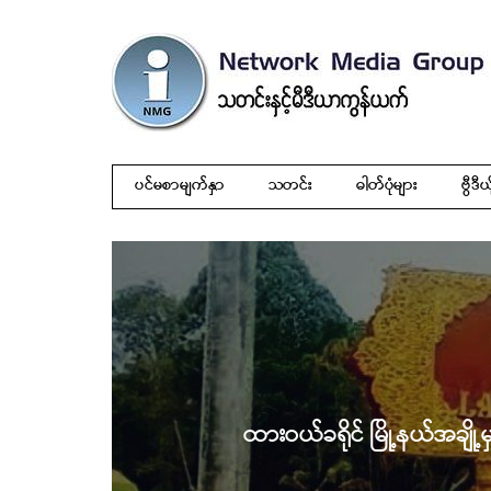
ပင်မစာမျက်နှာ
သတင်း
ဓါတ်ပုံများ
ဗွီဒီယ
ထားဝယ်ခရိုင် မြို့နယ်အချို့မ