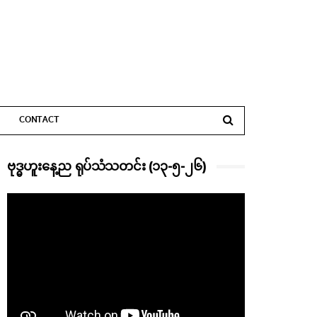
CONTACT
ဗုဒ္ဓဟူးနေ့ည ရုပ်သံသတင်း (၁၃-၅-၂၆)