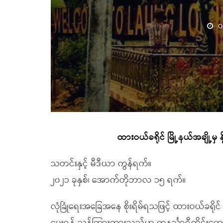
O
ထားဝယ်ခရိုင် မြို့နယ်အချို့မှ 
သတင်းနှင့် မီဒီယာ ကွန်ရက်။
၂၀၂၁ ခုနှစ်၊ အောက်တိုဘာလ ၁၅ ရက်။
လုံခြုံရေးအခြေအနေ စိုးရိမ်ရသဖြင့် ထားဝယ်ခရိုင်