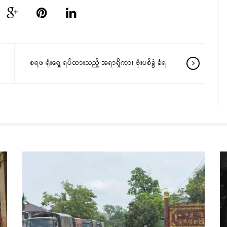
စရဖ ရုံးရှေ့ ရပ်ထားသည့် အရာရှိကား ဗုံးပစ်ခွဲ ခံရ