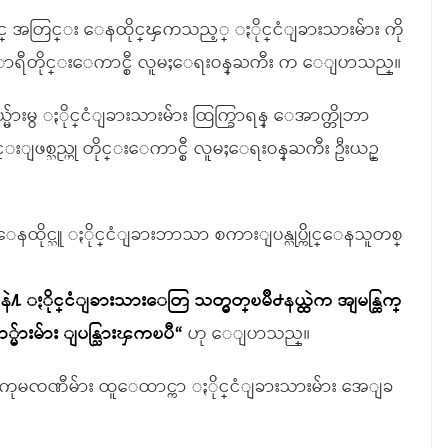
႐ိုင္ အတြင္း ေနထိုင္ၾကသည့္ ႏိုင္ငံျခားသားမ်ား ကို
ာရီတိုင္းေကာင္စီ လူမႈေရးဝန္ႀကီး က ေျပာသည္။
ားမွ ႏိုင္ငံျခားသားမ်ား ထြက္ခြာရန္ ေအာက္တိုဘာ
သည္ဟု တိုင္းေကာင္စီ လူမႈေရးဝန္ႀကီး ဦးယဥ္
နထိုင္သူ ႏိုင္ငံျခားဘာသာ စကားျပန္လုပ္ကိုင္ေနသူတစ္
႔ ႏိုင္ငံျခားသားေတြ သတ္မွတ္ၿမိဳ႕နယ္ထဲက အျမန္ထြက္
်ားမ်ား ျပန္သြားၾကၿပီ“
ဟု ေျပာသည္။
န္းကုမၸဏီမ်ား ထူေထာင္ကာ ႏိုင္ငံျခားသားမ်ား အေျခ