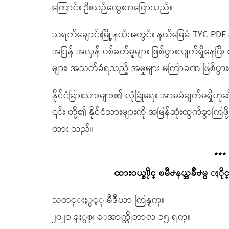
ကြောင်း ဦးယဉ်ထွေးကပြောသည်။
သရက်ချောင်းမြို့နယ်အတွင်း နယ်မြေခံ TYC-PDF န
အပြန် အလှန် ပစ်ခတ်မူများ ဖြစ်ပွားလျက်ရှိနေပြီး 
များ၊ အသတ်ခံရသည့် အမှုများ မကြာခဏ ဖြစ်ပွာ
နိုင်ငံခြားသားများ၏ လုံခြုံရေး အာမခံချက်မရ
၎င်း တို့၏ နိုင်ငံသားများကို အမြန်ဆုံးထွက်ခ
ထား သည်။
***
ထားဝယ္ခ႐ိုင္ ၿမိဳ႕နယ္အခ်ိဳ႕မွ 
သတင္းႏွင့္ မီဒီယာ ကြန္ရက္။
၂၀၂၁ ခုႏွစ္၊ ေအာက္တိုဘာလ ၁၅ ရက္။