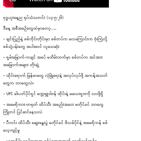
ဗုဒ္ဓဟူးနေ့ည ရုပ်သံသတင်း (၁၃-၅-၂၆)
ဒီနေ့ အစီအစဉ်တွေထဲမှာတော့…..
– ချင်းပြည်နဲ့ စစ်ကိုင်းတိုင်းမှာ စစ်တပ်က လေကြောင်းက ဗုံးကြဲလို့
စစ်သုံ့ပန်းတွေ အပါအဝင် လူသေဆုံး
– ရှမ်းမြောက်-ကချင် အစပ် မဘိမ်းဘက်မှာ စစ်တပ်က အင်အား
အမြောက်အများ တိုးချဲ့
– ထိုင်းရောက် မြန်မာတွေ လုံခြုံရေးနဲ့ အလုပ်လုပ်ဖို့ အကန့်အသတ်
တွေက ဘာတွေလဲ။
– UFC ခါးပတ်ပိုင်ရှင် ဂျော့ရှူဝါဗန် ထိုင်းနဲ့ မလေးရှားကို လာဖို့ရှိ
– အမေရိကား-တရုတ် ထိပ်သီး အစည်းအဝေး မတိုင်ခင် ဘာတွေ
ကြိုတင် ပြင်ဆင်နေသလဲ
– ပီကင်း ထိပ်သီး ဆွေးနွေးပွဲ မတိုင်ခင် ဖိလစ်ပိုင်နဲ့ အမေရိကန် စစ်
လေ့ကျင့်မှု