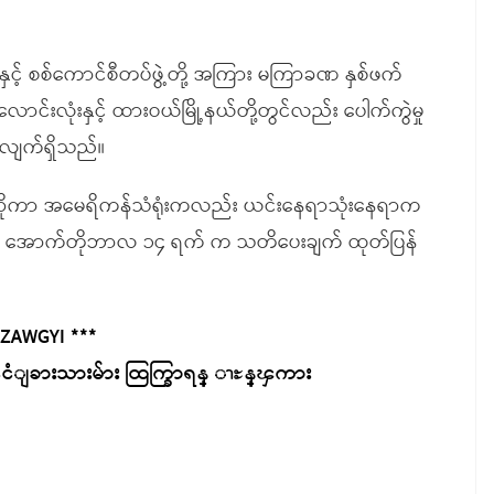
ှင့် စစ်ကောင်စီတပ်ဖွဲ့တို့ အကြား မကြာခဏ နှစ်ဖက်
လောင်းလုံးနှင့် ထားဝယ်မြို့နယ်တို့တွင်လည်း ပေါက်ကွဲမှု
းလျက်ရှိသည်။
ှိဟုဆိုကာ အမေရိကန်သံရုံးကလည်း ယင်းနေရာသုံးနေရာက
ွာကြဖို့ အောက်တိုဘာလ ၁၄ ရက် က သတိပေးချက် ထုတ်ပြန်
 ZAWGYI ***
ႏိုင္ငံျခားသားမ်ား ထြက္ခြာရန္ ၫႊန္ၾကား