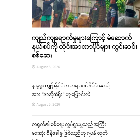
ကျည်ကျရောက်မှုများကြောင့် မဲဆောက်
နယ်စပ်ကို ထိုင်းအာဏာပိုင်များ ကွင်းဆင်း
စစ်ဆေး
August 5, 2026
နအူရူး ကျွန်းနိုင်ငံက တရားဝင် နိုင်ငံအမည်
အား “နာအိုအဲရိုး” ဟု ပြောင်းလဲ
August 5, 2026
တရုတ်၏ စစ်ရေး လှုပ်ရှားမှုသည် အကြီး
မားဆုံး စိန်ခေါ်မှု ဖြစ်သည်ဟု ဂျပန် ထုတ်