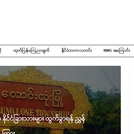
ို
ထုတ်ပြန်ကြေညာချက်
နိုင်ငံတကာသတင်း
NMG အကြောင်း
ှ နိုင်ငံခြားသားများ ထွက်ခွာရန် ညွှန်
ကြား