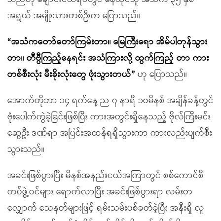
အရွယ် အမျိုးသားတစ်ဦးက ပြောသည်။
“အသံကတော်တော်ကြမ်းတာ။ မြေကြီးရော အိမ်ပါတုန်သွား
တာ။ တီဗွီကြည့်နေရင်း အသံကြားလို့ ထွက်ကြည့် တာ ကား
တစ်စီးလုံး မီးခိုးလုံးတွေ ဖုံးသွားတယ်”
ဟု ပြောသည်။
အောက်တိုဘာ ၁၄ ရက်နေ့ ည ၇ နာရီ ၁၀မိနစ် အချိန်ခန့်တွင်
ဗုံးပေါက်ကွဲခဲ့ခြင်းဖြစ်ပြီး ကားအတွင်းရှိနေသည့် ဗိုလ်ကြီးမင်း
ဆွေဦး ဒဏ်ရာ အပြင်းအထန်ရရှိသွားကာ ကားလည်းပျက်စီး
သွားသည်။
အခင်းဖြစ်ပွားပြီး မိနစ်အနည်းငယ်အကြာတွင် စစ်ကောင်စီ
တပ်ဖွဲ့ဝင်များ ရောက်လာပြီး အခင်းဖြစ်ပွားရာ လမ်းတ
လျှောက် သေနတ်များဖြင့် ရမ်းသမ်းပစ်ခတ်ခဲ့ပြီး အနီးရှိ လူ