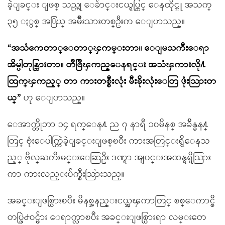
ခဲ့ျခင္း ျဖစ္ သည္ဟု ေခ်ာင္းငယ္ရပ္တြင္ ေနထိုင္သူ အသက္
၃၅ ႏွစ္ အ႐ြယ္ အမ်ိဳးသားတစ္ဦးက ေျပာသည္။
“အသံကေတာ္ေတာ္ၾကမ္းတာ။ ေျမႀကီးေရာ
အိမ္ပါတုန္သြားတာ။ တီဗြီၾကည့္ေနရင္း အသံၾကားလို႔
ထြက္ၾကည့္ တာ ကားတစ္စီးလုံး မီးခိုးလုံးေတြ ဖုံးသြားတ
ယ္”
ဟု ေျပာသည္။
ေအာက္တိုဘာ ၁၄ ရက္ေန႔ ည ၇ နာရီ ၁၀မိနစ္ အခ်ိန္ခန႔္
တြင္ ဗုံးေပါက္ကြဲခဲ့ျခင္းျဖစ္ၿပီး ကားအတြင္းရွိေနသ
ည့္ ဗိုလ္ႀကီးမင္းေဆြဦး ဒဏ္ရာ အျပင္းအထန္ရရွိသြား
ကာ ကားလည္းပ်က္စီးသြားသည္။
အခင္းျဖစ္ပြားၿပီး မိနစ္အနည္းငယ္အၾကာတြင္ စစ္ေကာင္စီ
တပ္ဖြဲ႕ဝင္မ်ား ေရာက္လာၿပီး အခင္းျဖစ္ပြားရာ လမ္းတေ