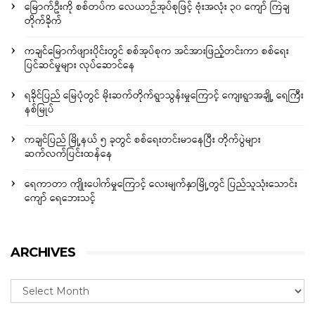
မြောက်ဦးကို စစ်တပ်က လေယာဉ်အုပ်စုဖြင့် ဗုံးအလုံး ၃၀ ကျော် ကြဲချ
တိုက်ခိုက်
ကချင်မြောက်ဖျားပိုင်းတွင် စစ်အုပ်စုက အင်အားဖြည့်တင်းကာ စစ်ရေး
ပြင်ဆင်မှုများ လုပ်ဆောင်နေ
ရခိုင်ပြည် မြေပုံတွင် မိုးဆက်တိုက်ရွာသွန်းမှုကြောင့် ကျေးရွာအချို့ ရေကြီး
နစ်မြုပ်
ကချင်ပြည် မြို့နယ် ၅ ခုတွင် စစ်ရေးတင်းမာနေပြီး တိုက်ပွဲများ
ဆက်လက်ပြင်းထန်နေ
ရေကာတာ ကျိုးပေါက်မှုကြောင့် လေးမျက်နှာမြို့တွင် ပြည်သူသုံးသောင်း
ကျော် ရေဘေးသင့်
ARCHIVES