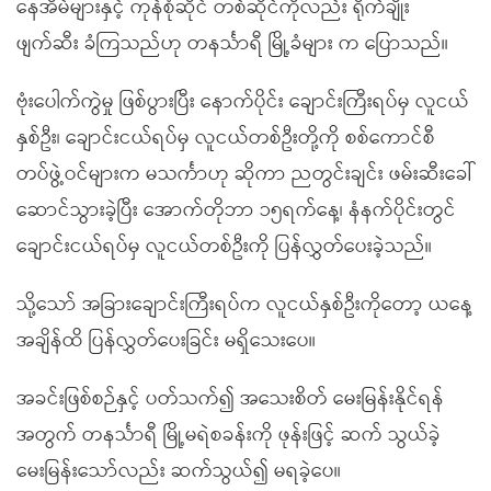
နေအိမ်များနှင့် ကုန်စုံဆိုင် တစ်ဆိုင်ကိုလည်း ရိုက်ချိုး
ဖျက်ဆီး ခံကြသည်ဟု တနင်္သာရီ မြို့ခံများ က ပြောသည်။
ဗုံးပေါက်ကွဲမှု ဖြစ်ပွားပြီး နောက်ပိုင်း ချောင်းကြီးရပ်မှ လူငယ်
နှစ်ဦး၊ ချောင်းငယ်ရပ်မှ လူငယ်တစ်ဦးတို့ကို စစ်ကောင်စီ
တပ်ဖွဲ့ဝင်များက မသင်္ကာဟု ဆိုကာ ညတွင်းချင်း ဖမ်းဆီးခေါ်
ဆောင်သွားခဲ့ပြီး အောက်တိုဘာ ၁၅ရက်နေ့၊ နံနက်ပိုင်းတွင်
ချောင်းငယ်ရပ်မှ လူငယ်တစ်ဦးကို ပြန်လွှတ်ပေးခဲ့သည်။
သို့သော် အခြားချောင်းကြီးရပ်က လူငယ်နှစ်ဦးကိုတော့ ယနေ့
အချိန်ထိ ပြန်လွှတ်ပေးခြင်း မရှိသေးပေ။
အခင်းဖြစ်စဉ်နှင့် ပတ်သက်၍ အသေးစိတ် မေးမြန်းနိုင်ရန်
အတွက် တနင်္သာရီ မြို့မရဲစခန်းကို ဖုန်းဖြင့် ဆက် သွယ်ခဲ့
မေးမြန်းသော်လည်း ဆက်သွယ်၍ မရခဲ့ပေ။