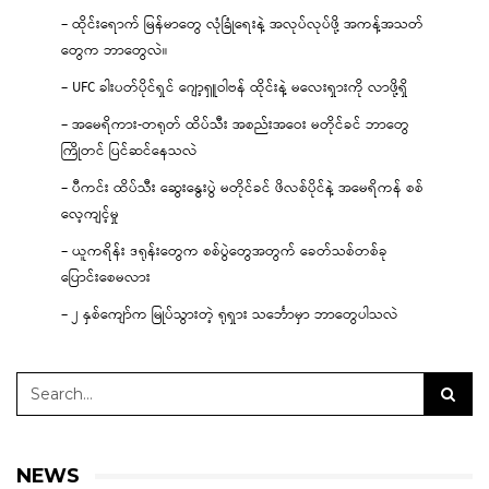
– ထိုင်းရောက် မြန်မာတွေ လုံခြုံရေးနဲ့ အလုပ်လုပ်ဖို့ အကန့်အသတ်
တွေက ဘာတွေလဲ။
– UFC ခါးပတ်ပိုင်ရှင် ဂျော့ရှူဝါဗန် ထိုင်းနဲ့ မလေးရှားကို လာဖို့ရှိ
– အမေရိကား-တရုတ် ထိပ်သီး အစည်းအဝေး မတိုင်ခင် ဘာတွေ
ကြိုတင် ပြင်ဆင်နေသလဲ
– ပီကင်း ထိပ်သီး ဆွေးနွေးပွဲ မတိုင်ခင် ဖိလစ်ပိုင်နဲ့ အမေရိကန် စစ်
လေ့ကျင့်မှု
– ယူကရိန်း ဒရုန်းတွေက စစ်ပွဲတွေအတွက် ခေတ်သစ်တစ်ခု
ပြောင်းစေမလား
– ၂ နှစ်ကျော်က မြုပ်သွားတဲ့ ရုရှား သင်္ဘောမှာ ဘာတွေပါသလဲ
NEWS