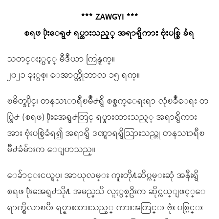
*** ZAWGYI ***
စရဖ ႐ုံးေရွ႕ ရပ္ထားသည့္ အရာရွိကား ဗုံးပစ္ခြဲ ခံရ
သတင္းႏွင့္ မီဒီယာ ကြန္ရက္။
၂၀၂၁ ခုႏွစ္၊ ေအာက္တိုဘာလ ၁၅ ရက္။
ၿမိတ္ခ႐ိုင္၊ တနသၤာရီၿမိဳ႕ရွိ စစ္ဖက္ေရးရာ လုံၿခဳံေရး တ
ပ္ဖြဲ႕ (စရဖ) ႐ုံးအေရွ႕တြင္ ရပ္နားထားသည့္ အရာရွိကား
အား ဗုံးပစ္ခြဲခံရ၍ အရာရွိ ဒဏ္ရာရရွိသြားသည္ဟု တနသၤာရီၿ
မိဳ႕ခံမ်ားက ေျပာသည္။
ေခ်ာင္းငယ္ရပ္၊ အာယုလမ္း ကူးတို႔ဆိပ္လမ္းဆုံ အနီးရွိ
စရဖ ႐ုံးအေရွ႕သို႔ အမည္မသိ လူႏွစ္ဦးက ဆိုင္ကယ္ျဖင့္ေ
ရာက္ရွိလာၿပီး ရပ္နားထားသည့္ ကားအတြင္း ဗုံး ပစ္သြင္း