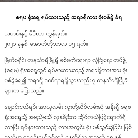
စရဖ ရုံးရှေ့ ရပ်ထားသည့် အရာရှိကား ဗုံးပစ်ခွဲ ခံရ
သတင်းနှင့် မီဒီယာ ကွန်ရက်။
၂၀၂၁ ခုနှစ်၊ အောက်တိုဘာလ ၁၅ ရက်။
မြိတ်ခရိုင်၊ တနင်္သာရီမြို့ရှိ စစ်ဖက်ရေးရာ လုံခြုံရေး တပ်ဖွဲ့
(စရဖ) ရုံးအရှေ့တွင် ရပ်နားထားသည့် အရာရှိကားအား ဗုံး
ပစ်ခွဲခံရ၍ အရာရှိ ဒဏ်ရာရရှိသွားသည်ဟု တနင်္သာရီမြို့ခံ
များက ပြောသည်။
ချောင်းငယ်ရပ်၊ အာယုလမ်း ကူးတို့ဆိပ်လမ်းဆုံ အနီးရှိ စရဖ
ရုံးအရှေ့သို့ အမည်မသိ လူနှစ်ဦးက ဆိုင်ကယ်ဖြင့်ရောက်ရှိ
လာပြီး ရပ်နားထားသည့် ကားအတွင်း ဗုံး ပစ်သွင်းခဲ့ခြင်း ဖြစ်
သည်ဟု ချောင်းငယ်ရပ်တွင် နေထိုင်သူ အသက် ၃၅ နှစ်