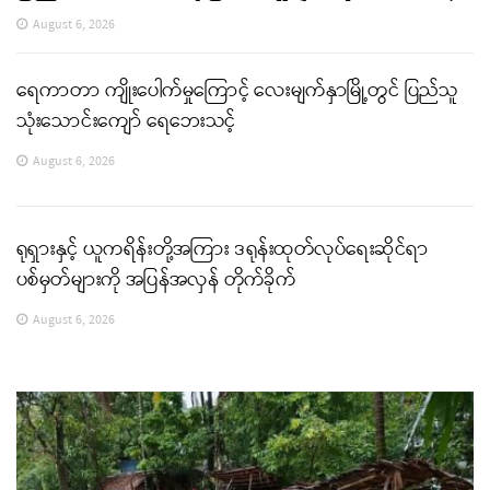
August 6, 2026
ရေကာတာ ကျိုးပေါက်မှုကြောင့် လေးမျက်နှာမြို့တွင် ပြည်သူ
သုံးသောင်းကျော် ရေဘေးသင့်
August 6, 2026
ရုရှားနှင့် ယူကရိန်းတို့အကြား ဒရုန်းထုတ်လုပ်ရေးဆိုင်ရာ
ပစ်မှတ်များကို အပြန်အလှန် တိုက်ခိုက်
August 6, 2026