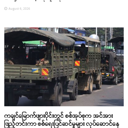
August 6, 2026
ကချင်မြောက်ဖျားပိုင်းတွင် စစ်အုပ်စုက အင်အား
ဖြည့်တင်းကာ စစ်ရေးပြင်ဆင်မှုများ လုပ်ဆောင်နေ