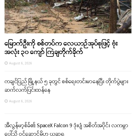
မြောက်ဦးကို စစ်တပ်က လေယာဉ်အုပ်စုဖြင့် ဗုံး
အလုံး ၃၀ ကျော် ကြဲချတိုက်ခိုက်
August 6, 2026
ကချင်ပြည် မြို့နယ် ၅ ခုတွင် စစ်ရေးတင်းမာနေပြီး တိုက်ပွဲများ
ဆက်လက်ပြင်းထန်နေ
August 6, 2026
အီလွန်မာ့စ်ခ်၏ SpaceX Falcon 9 ဒုံးပျံ အစိတ်အပိုင်း လကမ္ဘာ
ပေါ်သို့ ဝင်ဆောင့်မိဟု ယူဆရ