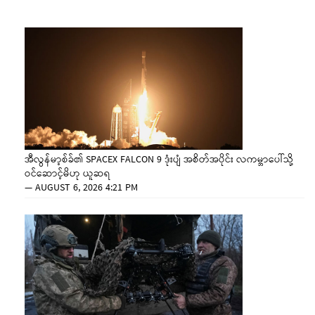
အီလွန်မာ့စ်ခ်၏ SPACEX FALCON 9 ဒုံးပျံ အစိတ်အပိုင်း လကမ္ဘာပေါ်သို့
ဝင်ဆောင့်မိဟု ယူဆရ
—
AUGUST 6, 2026 4:21 PM