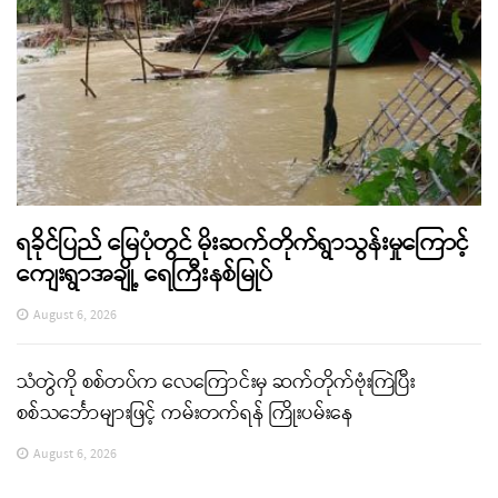
ရခိုင်ပြည် မြေပုံတွင် မိုးဆက်တိုက်ရွာသွန်းမှုကြောင့်
ကျေးရွာအချို့ ရေကြီးနစ်မြုပ်
August 6, 2026
သံတွဲကို စစ်တပ်က လေကြောင်းမှ ဆက်တိုက်ဗုံးကြဲပြီး
စစ်သင်္ဘောများဖြင့် ကမ်းတက်ရန် ကြိုးပမ်းနေ
August 6, 2026