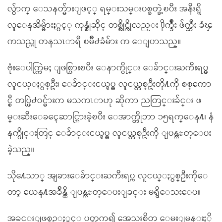
လွ်ာက္ ေသနတ္မ်ားျဖင့္ ရမ္းသမ္းပစ္ခတ္ခဲ့ၿပီး အနီးရွိ
လူေနအိမ္မ်ားႏွင့္ ကုန္စုံဆိုင္ တစ္ဆိုင္ကိုလည္း ႐ိုက္ခ်ိဳး ဖ်က္ဆီး ခံၾ
ကသည္ဟု တနသၤာရီ ၿမိဳ႕ခံမ်ား က ေျပာသည္။
ဗုံးေပါက္ကြဲမႈ ျဖစ္ပြားၿပီး ေနာက္ပိုင္း ေခ်ာင္းႀကီးရပ္မွ
လူငယ္ႏွစ္ဦး၊ ေခ်ာင္းငယ္ရပ္မွ လူငယ္တစ္ဦးတို႔ကို စစ္ေကာ
င္စီ တပ္ဖြဲ႕ဝင္မ်ားက မသကၤာဟု ဆိုကာ ညတြင္းခ်င္း ဖ
မ္းဆီးေခၚေဆာင္သြားခဲ့ၿပီး ေအာက္တိုဘာ ၁၅ရက္ေန႔၊ နံ
နက္ပိုင္းတြင္ ေခ်ာင္းငယ္ရပ္မွ လူငယ္တစ္ဦးကို ျပန္လႊတ္ေပး
ခဲ့သည္။
သို႔ေသာ္ အျခားေခ်ာင္းႀကီးရပ္က လူငယ္ႏွစ္ဦးကိုေ
တာ့ ယေန႔အခ်ိန္ထိ ျပန္လႊတ္ေပးျခင္း မရွိေသးေပ။
အခင္းျဖစ္စဥ္ႏွင့္ ပတ္သက္၍ အေသးစိတ္ ေမးျမန္းႏို