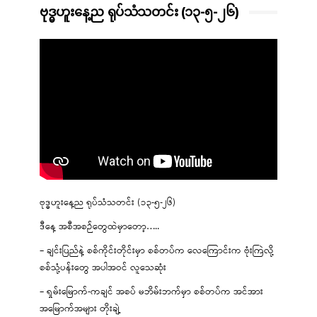
ဗုဒ္ဓဟူးနေ့ည ရုပ်သံသတင်း (၁၃-၅-၂၆)
ဗုဒ္ဓဟူးနေ့ည ရုပ်သံသတင်း (၁၃-၅-၂၆)
ဒီနေ့ အစီအစဉ်တွေထဲမှာတော့…..
– ချင်းပြည်နဲ့ စစ်ကိုင်းတိုင်းမှာ စစ်တပ်က လေကြောင်းက ဗုံးကြဲလို့
စစ်သုံ့ပန်းတွေ အပါအဝင် လူသေဆုံး
– ရှမ်းမြောက်-ကချင် အစပ် မဘိမ်းဘက်မှာ စစ်တပ်က အင်အား
အမြောက်အများ တိုးချဲ့