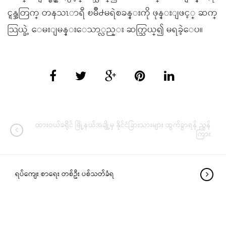
င္ရန္အတြက္ တနသၤာရီ ၿမိဳ႕မရဲစခန္းကို ဖုန္းျဖင့္ ဆက္
သြယ္ခဲ့ ေမးျမန္းေသာ္လည္း ဆက္သြယ္၍ မရခဲ့ေပ။
ထားဝယ်ခရိုင် မြို့နယ်အချို့မှ နိုင်ငံခြားသားများ ထွက်ခွာရန် ညွှန်
ကြား
ရပ်ကျေး စာရေး တစ်ဦး ပစ်သတ်ခံရ