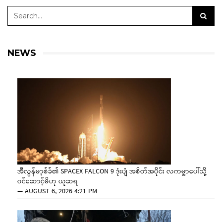
NEWS
အီလွန်မာ့စ်ခ်၏ SPACEX FALCON 9 ဒုံးပျံ အစိတ်အပိုင်း လကမ္ဘာပေါ်သို့
ဝင်ဆောင့်မိဟု ယူဆရ
—
AUGUST 6, 2026 4:21 PM