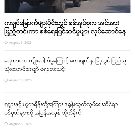
ကချင်မြောက်ဖျားပိုင်းတွင် စစ်အုပ်စုက အင်အား
ဖြည့်တင်းကာ စစ်ရေးပြင်ဆင်မှုများ လုပ်ဆောင်နေ
August 6, 2026
ရေကာတာ ကျိုးပေါက်မှုကြောင့် လေးမျက်နှာမြို့တွင် ပြည်သူ
သုံးသောင်းကျော် ရေဘေးသင့်
August 6, 2026
ရုရှားနှင့် ယူကရိန်းတို့အကြား ဒရုန်းထုတ်လုပ်ရေးဆိုင်ရာ
ပစ်မှတ်များကို အပြန်အလှန် တိုက်ခိုက်
August 6, 2026