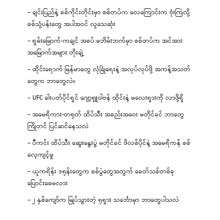
– ချင်းပြည်နဲ့ စစ်ကိုင်းတိုင်းမှာ စစ်တပ်က လေကြောင်းက ဗုံးကြဲလို့
စစ်သုံ့ပန်းတွေ အပါအဝင် လူသေဆုံး
– ရှမ်းမြောက်-ကချင် အစပ် မဘိမ်းဘက်မှာ စစ်တပ်က အင်အား
အမြောက်အများ တိုးချဲ့
– ထိုင်းရောက် မြန်မာတွေ လုံခြုံရေးနဲ့ အလုပ်လုပ်ဖို့ အကန့်အသတ်
တွေက ဘာတွေလဲ။
– UFC ခါးပတ်ပိုင်ရှင် ဂျော့ရှူဝါဗန် ထိုင်းနဲ့ မလေးရှားကို လာဖို့ရှိ
– အမေရိကား-တရုတ် ထိပ်သီး အစည်းအဝေး မတိုင်ခင် ဘာတွေ
ကြိုတင် ပြင်ဆင်နေသလဲ
– ပီကင်း ထိပ်သီး ဆွေးနွေးပွဲ မတိုင်ခင် ဖိလစ်ပိုင်နဲ့ အမေရိကန် စစ်
လေ့ကျင့်မှု
– ယူကရိန်း ဒရုန်းတွေက စစ်ပွဲတွေအတွက် ခေတ်သစ်တစ်ခု
ပြောင်းစေမလား
– ၂ နှစ်ကျော်က မြုပ်သွားတဲ့ ရုရှား သင်္ဘောမှာ ဘာတွေပါသလဲ