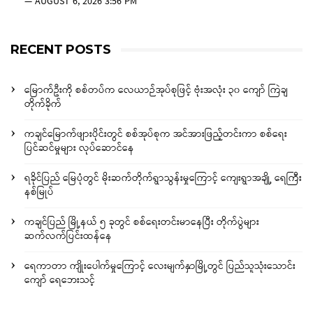
—
AUGUST 6, 2026 3:56 PM
RECENT POSTS
မြောက်ဦးကို စစ်တပ်က လေယာဉ်အုပ်စုဖြင့် ဗုံးအလုံး ၃၀ ကျော် ကြဲချ
တိုက်ခိုက်
ကချင်မြောက်ဖျားပိုင်းတွင် စစ်အုပ်စုက အင်အားဖြည့်တင်းကာ စစ်ရေး
ပြင်ဆင်မှုများ လုပ်ဆောင်နေ
ရခိုင်ပြည် မြေပုံတွင် မိုးဆက်တိုက်ရွာသွန်းမှုကြောင့် ကျေးရွာအချို့ ရေကြီး
နစ်မြုပ်
ကချင်ပြည် မြို့နယ် ၅ ခုတွင် စစ်ရေးတင်းမာနေပြီး တိုက်ပွဲများ
ဆက်လက်ပြင်းထန်နေ
ရေကာတာ ကျိုးပေါက်မှုကြောင့် လေးမျက်နှာမြို့တွင် ပြည်သူသုံးသောင်း
ကျော် ရေဘေးသင့်