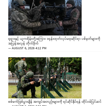
ရုရှားနှင့် ယူကရိန်းတို့အကြား ဒရုန်းထုတ်လုပ်ရေးဆိုင်ရာ ပစ်မှတ်များကို
အပြန်အလှန် တိုက်ခိုက်
—
AUGUST 6, 2026 4:12 PM
စစ်မက်ဖြစ်ပွားချိန် အကျပ်အတည်းများကို ရင်ဆိုင်နိုင်ရန် ထိုင်ဝမ်ပြင်ဆင်