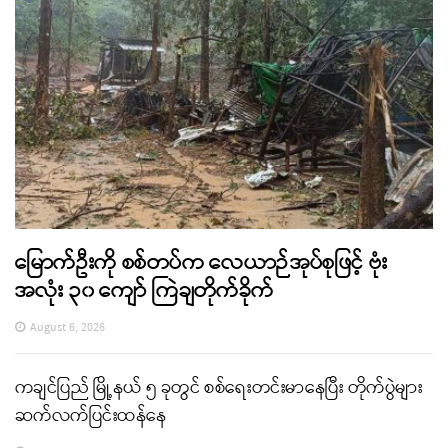
မြောက်ဦးကို စစ်တပ်က လေယာဉ်အုပ်စုဖြင့် ဗုံး
အလုံး ၃၀ ကျော် ကြဲချတိုက်ခိုက်
August 6, 2026
ကချင်ပြည် မြို့နယ် ၅ ခုတွင် စစ်ရေးတင်းမာနေပြီး တိုက်ပွဲများ
ဆက်လက်ပြင်းထန်နေ