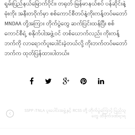
ရှမ်းပြည်နယ်မြောက်ပိုင်း၊ တရုတ်-မြန်မာနယ်စပ် ပန်ဆိုင်းနဲ့
မုံးကိုး အနီးတဝိုက်မှာ စစ်ကောင်စီတပ်နဲ့ကိုးကန့်တပ်မတော်
MNDAA တို့အကြား တိုက်ပွဲတွေ ဆက်ပြင်းထန်ပြီး စစ်
ကောင်စီရဲ့ စနိုက်ပါအဖွဲ့ဝင် တစ်ယောက်လည်း ကိုးကန့်
ဘက်ကို လာရောက်ပူးပေါင်းခဲ့တယ်လို့ ကိုးဘက်တပ်မတော်
ဘက်က ထုတ်ပြန်ထားပါတယ်။
SSPP ၊TNLA ပူးပေါင်းအဖွဲ့နှင့် RCSS တို့ တိုက်ပွဲကြောင့် ပြည်သူ
တွေ ထိခိုက်ဒဏ်ရာရ