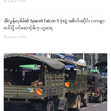
August 6, 2026
အီလွန်မာ့စ်ခ်၏ SpaceX Falcon 9 ဒုံးပျံ အစိတ်အပိုင်း လကမ္ဘာ
ပေါ်သို့ ဝင်ဆောင့်မိဟု ယူဆရ
August 6, 2026