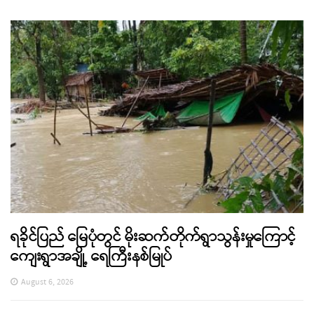
ရခိုင်ပြည် မြေပုံတွင် မိုးဆက်တိုက်ရွာသွန်းမှုကြောင့်
ကျေးရွာအချို့ ရေကြီးနစ်မြုပ်
August 6, 2026