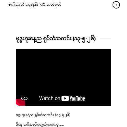
စက်သုံးဆီ စျေးနှုန်း KIO သတ်မှတ်
ဗုဒ္ဓဟူးနေ့ည ရုပ်သံသတင်း (၁၃-၅-၂၆)
ဗုဒ္ဓဟူးနေ့ည ရုပ်သံသတင်း (၁၃-၅-၂၆)
ဒီနေ့ အစီအစဉ်တွေထဲမှာတော့…..