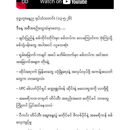
ဗုဒ္ဓဟူးနေ့ည ရုပ်သံသတင်း (၁၃-၅-၂၆)
ဒီနေ့ အစီအစဉ်တွေထဲမှာတော့…..
– ချင်းပြည်နဲ့ စစ်ကိုင်းတိုင်းမှာ စစ်တပ်က လေကြောင်းက ဗုံးကြဲလို့
စစ်သုံ့ပန်းတွေ အပါအဝင် လူသေဆုံး
– ရှမ်းမြောက်-ကချင် အစပ် မဘိမ်းဘက်မှာ စစ်တပ်က အင်အား
အမြောက်အများ တိုးချဲ့
– ထိုင်းရောက် မြန်မာတွေ လုံခြုံရေးနဲ့ အလုပ်လုပ်ဖို့ အကန့်အသတ်
တွေက ဘာတွေလဲ။
– UFC ခါးပတ်ပိုင်ရှင် ဂျော့ရှူဝါဗန် ထိုင်းနဲ့ မလေးရှားကို လာဖို့ရှိ
– အမေရိကား-တရုတ် ထိပ်သီး အစည်းအဝေး မတိုင်ခင် ဘာတွေ
ကြိုတင် ပြင်ဆင်နေသလဲ
– ပီကင်း ထိပ်သီး ဆွေးနွေးပွဲ မတိုင်ခင် ဖိလစ်ပိုင်နဲ့ အမေရိကန် စစ်
လေ့ကျင့်မှု