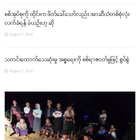
စစ်အုပ်စုကို ထိုင်းက ဖိတ်ခေါ်သော်လည်း အာဆီယံတစ်စုံလုံး
လက်ခံရန် ခဲယဉ်းဟု ဆို
August 7, 2026
သတင်းထောက်သေဆုံးမှု အစ္စရေးကို စစ်ရာဇဝတ်မှုဖြင့် စွပ်စွဲ
August 7, 2026