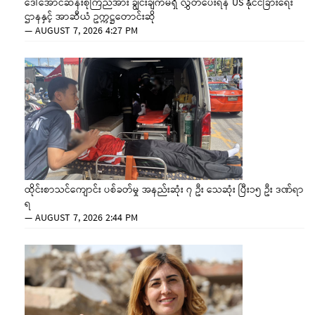
ဒေါ်အောင်ဆန်းစုကြည်အား ချွင်းချက်မရှိ လွှတ်ပေးရန် US နိုင်ငံခြားရေး
ဌာနနှင့် အာဆီယံ ဥက္ကဋ္ဌတောင်းဆို
—
AUGUST 7, 2026 4:27 PM
ထိုင်းစာသင်ကျောင်း ပစ်ခတ်မှု အနည်းဆုံး ၇ ဦး သေဆုံး ပြီး၁၅ ဦး ဒဏ်ရာ
ရ
—
AUGUST 7, 2026 2:44 PM