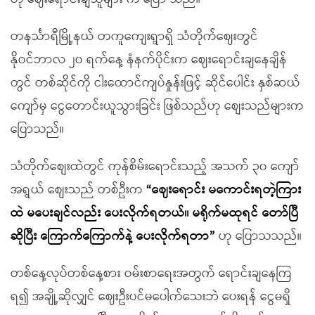
တနင်္သာရီမြို့နယ် တကူကျေးရွာရှိ သံတိုက်ဈေးတွင်
နိုဝင်ဘာလ ၂၀ ရက်နေ့ နံနက်ပိုင်းက ဈေးရောင်းချနေချိန်
တွင် တစ်ဆိုင်ကို ငါးထောင်ကျပ်နှုန်းဖြင့် ဆိုင်ပေါင်း နှစ်ဆယ်
ကျော်မှ ငွေတောင်းယူသွားခြင်း ဖြစ်သည်ဟု စျေးသည်များက
ပြောသည်။
သံတိုက်စျေးထဲတွင် ကုန်စိမ်းရောင်းသည့် အသက် ၃၀ ကျော်
အရွယ် စျေးသည် တစ်ဦးက
“ဈေးရောင်း မကောင်းရတဲ့ကြား
ထဲ မပေးချင်လည်း ပေးလိုက်ရတယ်။ မရိုက်မထုရင် တော်ပြီ
ဆိုပြီး ကြောက်ကြောက်နဲ့ ပေးလိုက်ရတာ”
ဟု ပြောသသည်။
တစ်နေ့လုပ်တစ်နေ့စား ဝမ်းစာရေးအတွက် ရောင်းချနေကြ
ရ၍ အချို့ဆိုလျှင် ဈေးဦးပင်မပေါက်သေးဘဲ ပေးရန် ငွေမရှိ