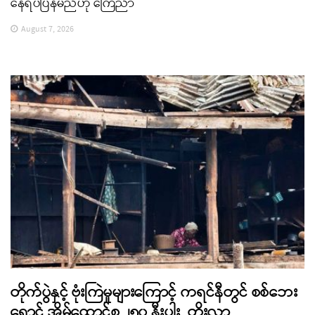
နေရပ်ပြန်မည်ဟု ကြေညာ
August 7, 2026
တိုက်ပွဲနှင့် ဗုံးကြဲမှုများကြောင့် ကရင်နီတွင် စစ်ဘေး
ရှောင် အိမ်ထောင်စု ၂၅၀ နီးပါး တိုးလာ