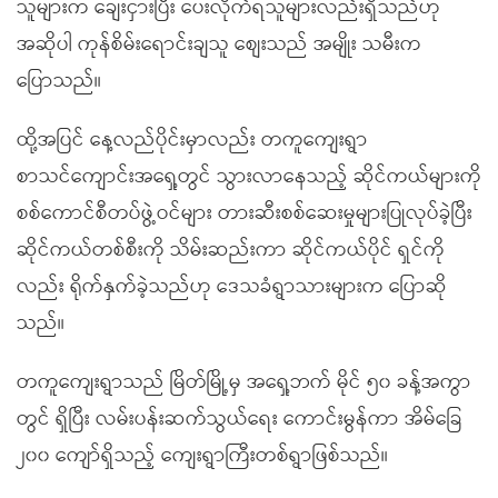
သူများက ချေးငှားပြီး ပေးလိုက်ရသူများလည်းရှိသည်ဟု
အဆိုပါ ကုန်စိမ်းရောင်းချသူ စျေးသည် အမျိုး သမီးက
ပြောသည်။
ထို့အပြင် နေ့လည်ပိုင်းမှာလည်း တကူကျေးရွာ
စာသင်ကျောင်းအရှေ့တွင် သွားလာနေသည့် ဆိုင်ကယ်များကို
စစ်ကောင်စီတပ်ဖွဲ့ဝင်များ တားဆီးစစ်ဆေးမှုများပြုလုပ်ခဲ့ပြီး
ဆိုင်ကယ်တစ်စီးကို သိမ်းဆည်းကာ ဆိုင်ကယ်ပိုင် ရှင်ကို
လည်း ရိုက်နှက်ခဲ့သည်ဟု ဒေသခံရွာသားများက ပြောဆို
သည်။
တကူကျေးရွာသည် မြိတ်မြို့မှ အရှေ့ဘက် မိုင် ၅၀ ခန့်အကွာ
တွင် ရှိပြီး လမ်းပန်းဆက်သွယ်ရေး ကောင်းမွန်ကာ အိမ်ခြေ
၂၀၀ ကျော်ရှိသည့် ကျေးရွာကြီးတစ်ရွာဖြစ်သည်။