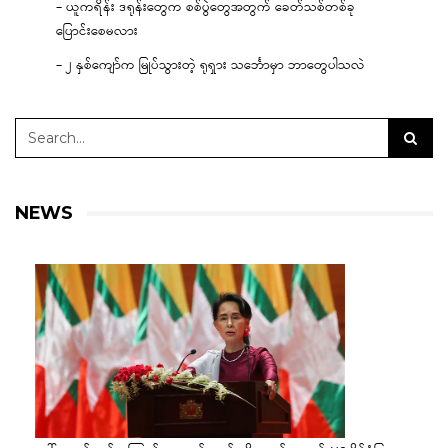
– ယူကရိန်း ဒရုန်းတွေက စစ်ပွဲတွေအတွက် ခေတ်သစ်တစ်ခု
ပြောင်းစေမလား
– ၂ နှစ်ကျော်က မြုပ်သွားတဲ့ ရုရှား သင်္ဘောမှာ ဘာတွေပါသလဲ
NEWS