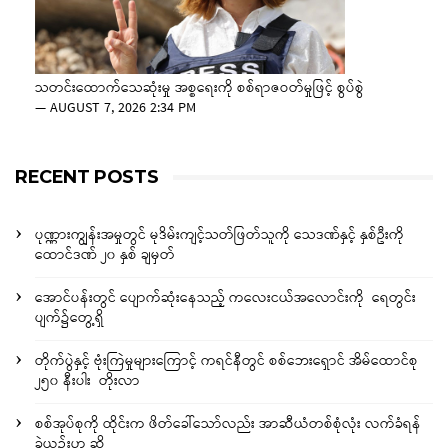
သတင်းထောက်သေဆုံးမှု အစ္စရေးကို စစ်ရာဇဝတ်မှုဖြင့် စွပ်စွဲ
—
AUGUST 7, 2026 2:34 PM
RECENT POSTS
ပုဏ္ဏားကျွန်းအမှုတွင် မုဒိမ်းကျင့်သတ်ဖြတ်သူကို သေဒဏ်နှင့် နှစ်ဦးကို
ထောင်ဒဏ် ၂၀ နှစ် ချမှတ်
အောင်ပန်းတွင် ပျောက်ဆုံးနေသည့် ကလေးငယ်အလောင်းကို ရေတွင်း
ပျက်၌တွေ့ရှိ
တိုက်ပွဲနှင့် ဗုံးကြဲမှုများကြောင့် ကရင်နီတွင် စစ်ဘေးရှောင် အိမ်ထောင်စု
၂၅၀ နီးပါး တိုးလာ
စစ်အုပ်စုကို ထိုင်းက ဖိတ်ခေါ်သော်လည်း အာဆီယံတစ်စုံလုံး လက်ခံရန်
ခဲယဉ်းဟု ဆို