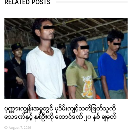
RELATED POSTS
ပုဏ္ဏားကျွန်းအမှုတွင် မုဒိမ်းကျင့်သတ်ဖြတ်သူကို
သေဒဏ်နှင့် နှစ်ဦးကို ထောင်ဒဏ် ၂၀ နှစ် ချမှတ်
August 7, 2026