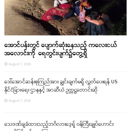
အောင်ပန်းတွင် ပျောက်ဆုံးနေသည့် ကလေးငယ်
အလောင်းကို ရေတွင်းပျက်၌တွေ့ရှိ
August 7, 2026
ဒေါ်အောင်ဆန်းစုကြည်အား ချွင်းချက်မရှိ လွှတ်ပေးရန် US
နိုင်ငံခြားရေး ဌာနနှင့် အာဆီယံ ဥက္ကဋ္ဌတောင်းဆို
August 7, 2026
သေဒဏ်ချခံထားသည့်ဘင်္ဂလားဒေ့ရှ် ဝန်ကြီးချုပ်ဟောင်း