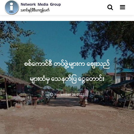
Men
စစ်ကောင်စီ တပ်ဖွဲ့များက ဈေးသည်
များထံမှ သေနတ်ပြ ငွေတောင်း
November 21, 2021