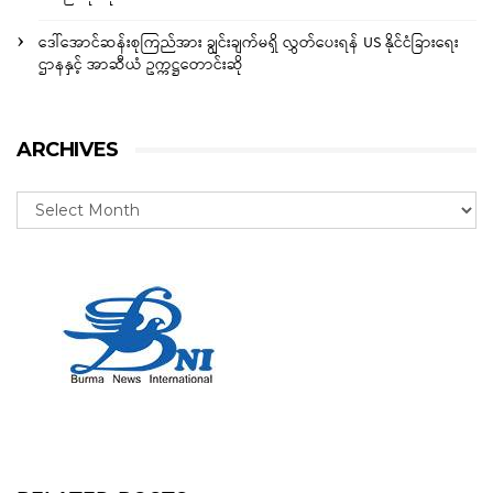
ဒေါ်အောင်ဆန်းစုကြည်အား ချွင်းချက်မရှိ လွှတ်ပေးရန် US နိုင်ငံခြားရေး
ဌာနနှင့် အာဆီယံ ဥက္ကဋ္ဌတောင်းဆို
ARCHIVES