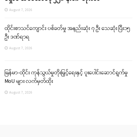
August 7, 2026
ထိုင်းစာသင်ကျောင်း ပစ်ခတ်မှု အနည်းဆုံး ၇ ဦး သေဆုံး ပြီး၁၅
ဦး ဒဏ်ရာရ
August 7, 2026
မြန်မာ-ထိုင်း ကုန်သွယ်မှုတိုးမြှင့်ရေးနှင့် ပူးပေါင်းဆောင်ရွက်မှု
MoU များ လက်မှတ်ထိုး
August 7, 2026