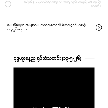
ကျိုက်နဲ ရေလယ်ဘုရားဖူး စက်လှေမြုပ်၊ အနည်းဆုံး ၁၄ ဦး
သေဆုံး
ဖမ်းဆီးခံရသူ အမျိုးသမီး သတင်းထောက် မိသားစုဝင်များနှင့်
တွေ့ခွင့်မရသေး
ဗုဒ္ဓဟူးနေ့ည ရုပ်သံသတင်း (၁၃-၅-၂၆)