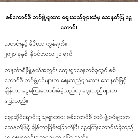
စစ်ကောင်စီ တပ်ဖွဲ့များက ဈေးသည်များထံမှ သေနတ်ပြ ငွေ
တောင်း
သတင်းနှင့် မီဒီယာ ကွန်ရက်။
၂၀၂၁ ခုနှစ်၊ နိုဝင်ဘာလ ၂၁ ရက်။
တနင်္သာရီမြို့နယ်အတွင်း ကျေးရွာဈေးတစ်ခုတွင် စစ်
ကောင်စီ တပ်ဖွဲ့ဝင်များက ဈေးသည်များအား သေနတ်ဖြင့်
ချိန်ကာ ငွေကြေးတောင်းခံခဲ့သည်ဟု ဈေးသည်များက
ပြောသည်။
ဈေးဆိုင်ရောင်းချသူများအား စစ်ကောင်စီ တပ် ဖွဲ့ဝင်များက
သေနတ်ဖြင့် ချိန်ကာခြိမ်းခြောက်ပြီး ငွေကြေးတောင်းခံခဲ့သည်
ဟု ဈေးရောင်းချသူများ က ပြော သည်။