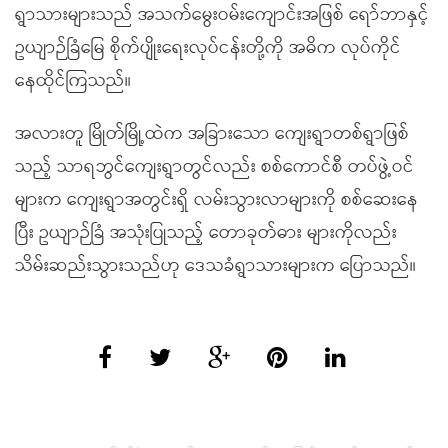
ရွာသားများသည် အသက်မွေးဝမ်းကျောင်းအဖြစ် ရော်ဘာနှင့်
ဥယျာဉ်ခြံမြေ စိုက်ပျိုးရေးလုပ်ငန်းတို့ကို အဓိက လုပ်ကိုင်
နေထိုင်ကြသည်။
အလားတူ မြိုတ်မြို့ထဲက အခြားသော ကျေးရွာတစ်ရွာဖြစ်
သည့် သာရဘွင်ကျေးရွာတွင်လည်း စစ်ကောင်စီ တပ်ဖွဲ့ဝင်
များက ကျေးရွာအတွင်းရှိ လမ်းသွားလာများကို စစ်ဆေးနေ
ပြီး ဥယျာဉ်ခြံ အသုံးပြုသည့် တောခုတ်ဓား များကိုလည်း
သိမ်းဆည်းသွားသည်ဟု ဒေသခံရွာသားများက ပြောသည်။