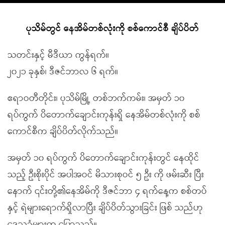
ပုသိမ်တွင် နေအိမ်တစ်လုံးကို စစ်ကောင်စီ ချိပ်ပိတ်
သတင်းနှင့် မီဒီယာ ကွန်ရက်။
၂၀၂၁ ခုနှစ်၊ ဒီဇင်ဘာလ ၆ ရက်။
ဧရာဝတီတိုင်း၊ ပုသိမ်မြို့ တစ်ဘက်ကမ်း၊ အမှတ် ၁၀
ရပ်ကွက် ပိတောက်ချောင်းကုန်းရှိ နေအိမ်တစ်လုံးကို စစ်
ကောင်စီက ချိပ်ပိတ်လိုက်သည်။
အမှတ် ၁၀ ရပ်ကွက် ပိတောက်ချောင်းကုန်းတွင် နေထိုင်
သည့် ဦးစိုးပိုင် အပါအဝင် မိသားစုဝင် ၅ ဦး ကို ဖမ်းဆီး ပြီး
နောက် ၎င်းတို့၏နေအိမ်ကို ဒီဇင်ဘာ ၄ ရက်နေ့က စစ်တပ်
နှင့် ရဲများရောက်ရှိလာပြီး ချိပ်ပိတ်သွားခြင်း ဖြစ် သည်ဟု
ဒေသခံများက ပြောသည်။