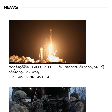
NEWS
အီလွန်မာ့စ်ခ်၏ SPACEX FALCON 9 ဒုံးပျံ အစိတ်အပိုင်း လကမ္ဘာပေါ်သို့
ဝင်ဆောင့်မိဟု ယူဆရ
—
AUGUST 6, 2026 4:21 PM