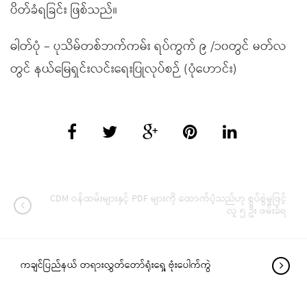
ပိတ်ခံရခြင်း ဖြစ်သည်။
ဓါတ်ပုံ – ပုသိမ်တစ်ဘက်ကမ်း ရပ်ကွက် ၉ /၁၀တွင် မတ်လ
တွင် နယ်မြေရှင်းလင်းရေးပြုလုပ်စဉ် (ပုံဟောင်း)
CDM ဝန်ထမ်းများနှင့် PDF များကို ထောက်ပံ့သည်ဟု စွပ်စွဲမှုဖြင့်
လူ ၅ ဦး ဖမ်းခံရ
ကချင်ပြည်နယ် တရားလွှတ်တော်ရုံးရှေ့ ဗုံးပေါက်ကွဲ