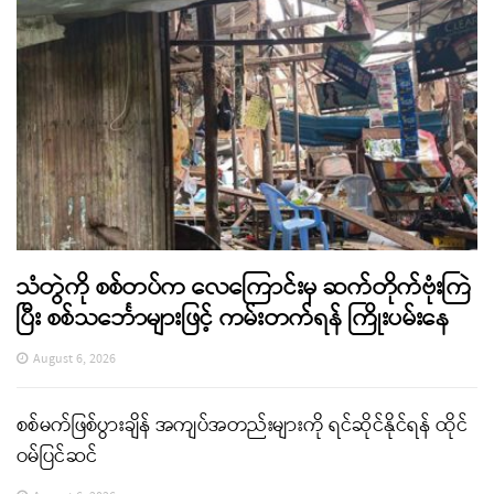
သံတွဲကို စစ်တပ်က လေကြောင်းမှ ဆက်တိုက်ဗုံးကြဲ
ပြီး စစ်သင်္ဘောများဖြင့် ကမ်းတက်ရန် ကြိုးပမ်းနေ
August 6, 2026
စစ်မက်ဖြစ်ပွားချိန် အကျပ်အတည်းများကို ရင်ဆိုင်နိုင်ရန် ထိုင်
ဝမ်ပြင်ဆင်