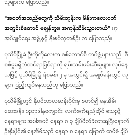
သူများက ပြောသည်။
“
အဝတ်အထည်တွေကို သိမ်းတုန်းက
မိန်း
က
လေးဝတ်
အတွင်းခံတောင် မချန်ဘူး
။
အကုန်သိမ်းသွားတယ်”
ဟု
အုပ်ချုပ်ရေး အဖွဲ့နှင့် နီးစပ်သူတစ်ဦး က ပြောသည်။
ပုသိမ်မြို့ခံ ဦးကိုကိုလေးက စစ်ကောင်စီ တပ်ဖွဲ့များသည် စီ
စစ်မှုမရှိဘဲထင်ရာမြင်ရာကို ရမ်းသမ်းဖမ်းဆီးမှုများ လုပ်နေ
သဖြင့် ပုသိမ်မြို့ရှိ ရဲစခန်း ၂ ခု အတွင်းရှိ အချုပ်ခန်းတွင် လူ
များ ပြည့်ကျပ်နေသည်ဟု ပြောသည်။
ပုသိမ်မြို့တွင် နိုဝင်ဘာလဆန်းပိုင်းမှ စတင်၍ နေအိမ်၊
ဆေးခန်း၊ ပညာဒါနကျောင်း၊ လက်ဖက်ရည်ဆိုင် စသည့်
နေရာများ အပါအဝင် နေရာ ၇ ခု ချိပ်ပိတ်ခံထားရပြီးနောက်
ဦးစိုးပိုင်၏ နေအိမ်သည် နေရာ ၈ နေရာ မြောက် ထပ်မံ ချိပ်