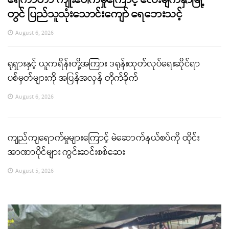
တွင် ပြည်သူသုံးသောင်းကျော် ရေဘေးသင့်
August 6, 2026
ရုရှားနှင့် ယူကရိန်းတို့အကြား ဒရုန်းထုတ်လုပ်ရေးဆိုင်ရာ
ပစ်မှတ်များကို အပြန်အလှန် တိုက်ခိုက်
August 6, 2026
ကျည်ကျရောက်မှုများကြောင့် မဲဆောက်နယ်စပ်ကို ထိုင်း
အာဏာပိုင်များ ကွင်းဆင်းစစ်ဆေး
August 5, 2026