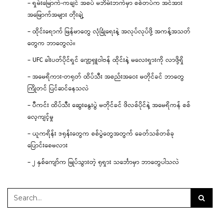
– ရှမ်းမြောက်-ကချင် အစပ် မဘိမ်းဘက်မှာ စစ်တပ်က အင်အား
အမြောက်အများ တိုးချဲ့
– ထိုင်းရောက် မြန်မာတွေ လုံခြုံရေးနဲ့ အလုပ်လုပ်ဖို့ အကန့်အသတ်
တွေက ဘာတွေလဲ။
– UFC ခါးပတ်ပိုင်ရှင် ဂျော့ရှူဝါဗန် ထိုင်းနဲ့ မလေးရှားကို လာဖို့ရှိ
– အမေရိကား-တရုတ် ထိပ်သီး အစည်းအဝေး မတိုင်ခင် ဘာတွေ
ကြိုတင် ပြင်ဆင်နေသလဲ
– ပီကင်း ထိပ်သီး ဆွေးနွေးပွဲ မတိုင်ခင် ဖိလစ်ပိုင်နဲ့ အမေရိကန် စစ်
လေ့ကျင့်မှု
– ယူကရိန်း ဒရုန်းတွေက စစ်ပွဲတွေအတွက် ခေတ်သစ်တစ်ခု
ပြောင်းစေမလား
– ၂ နှစ်ကျော်က မြုပ်သွားတဲ့ ရုရှား သင်္ဘောမှာ ဘာတွေပါသလဲ