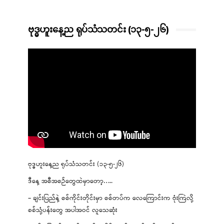
ဗုဒ္ဓဟူးနေ့ည ရုပ်သံသတင်း (၁၃-၅-၂၆)
ဗုဒ္ဓဟူးနေ့ည ရုပ်သံသတင်း (၁၃-၅-၂၆)
ဒီနေ့ အစီအစဉ်တွေထဲမှာတော့…..
– ချင်းပြည်နဲ့ စစ်ကိုင်းတိုင်းမှာ စစ်တပ်က လေကြောင်းက ဗုံးကြဲလို့
စစ်သုံ့ပန်းတွေ အပါအဝင် လူသေဆုံး