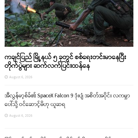
ကချင်ပြည် မြို့နယ် ၅ ခုတွင် စစ်ရေးတင်းမာနေပြီး
တိုက်ပွဲများ ဆက်လက်ပြင်းထန်နေ
August 6, 2026
အီလွန်မာ့စ်ခ်၏ SpaceX Falcon 9 ဒုံးပျံ အစိတ်အပိုင်း လကမ္ဘာ
ပေါ်သို့ ဝင်ဆောင့်မိဟု ယူဆရ
August 6, 2026