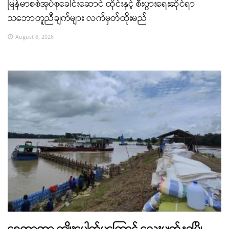
မြန်မာစစ်အုပ်စုခေါင်းဆောင် ထိုင်းနှင့် စီးပွားရေးဆိုင်ရာ
သဘောတူညီချက်များ လက်မှတ်ထိုးမည်
August 6, 2026
ရေကာတာ ကျိုးပေါက်မှုကြောင့် လေးမျက်နှာမြို့