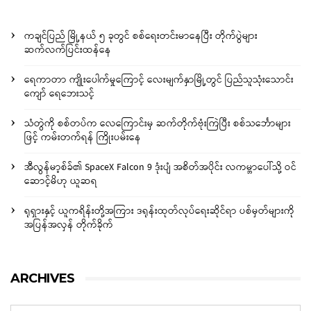
ကချင်ပြည် မြို့နယ် ၅ ခုတွင် စစ်ရေးတင်းမာနေပြီး တိုက်ပွဲများ
ဆက်လက်ပြင်းထန်နေ
ရေကာတာ ကျိုးပေါက်မှုကြောင့် လေးမျက်နှာမြို့တွင် ပြည်သူသုံးသောင်း
ကျော် ရေဘေးသင့်
သံတွဲကို စစ်တပ်က လေကြောင်းမှ ဆက်တိုက်ဗုံးကြဲပြီး စစ်သင်္ဘောများ
ဖြင့် ကမ်းတက်ရန် ကြိုးပမ်းနေ
အီလွန်မာ့စ်ခ်၏ SpaceX Falcon 9 ဒုံးပျံ အစိတ်အပိုင်း လကမ္ဘာပေါ်သို့ ဝင်
ဆောင့်မိဟု ယူဆရ
ရုရှားနှင့် ယူကရိန်းတို့အကြား ဒရုန်းထုတ်လုပ်ရေးဆိုင်ရာ ပစ်မှတ်များကို
အပြန်အလှန် တိုက်ခိုက်
ARCHIVES