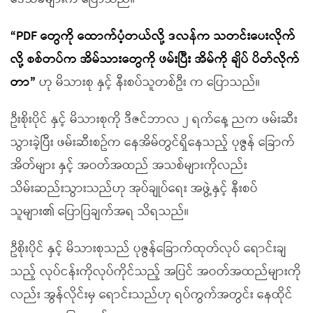
“PDF
တွေကို
ထောက်ပံ့တယ်လို့ ဒလန်
က
သတင်းပေးလိုက်
လို့ စစ်တပ်က အိမ်သားတွေကို ဖမ်းပြီး အိမ်ကို
ချိ
ပ်
ပ
ိတ်လိုက်
တာ”
ဟု မိသားစု နှင့် နီးစပ်သူတစ်ဦး က ပြောသည်။
ဦးစိုးပိုင် နှင့် မိသားစုကို ဒီဇင်ဘာလ ၂ ရက်နေ့ ညက ဖမ်းဆီး
သွားခဲ့ပြီး ဖမ်းဆီးစဥ်က နေအိမ်တွင်ရှိနေသည့် ပုဇွန် ခြောက်
အိတ်များ နှင့် အဝတ်အထည် အသစ်များကိုလည်း
သိမ်းဆည်းသွားသည်ဟု အုပ်ချုပ်ရေး အဖွဲ့နှင့် နီးစပ်
သူများ၏ ပြောပြချက်အရ သိရသည်။
ဦစိုးပိုင် နှင့် မိသားစုသည် ပုဇွန်ခြောက်ထုတ်လုပ် ရောင်းချ
သည့် လုပ်ငန်းကိုလုပ်ကိုင်သည့် အပြင် အဝတ်အထည်များကို
လည်း အွန်လိုင်းမှ ရောင်းသည်ဟု ရပ်ကွက်အတွင်း နေထိုင်