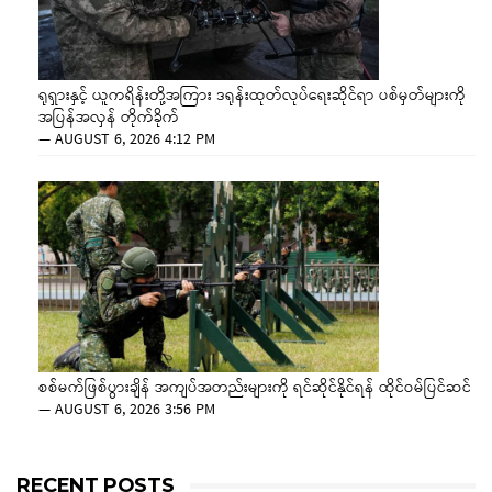
ရုရှားနှင့် ယူကရိန်းတို့အကြား ဒရုန်းထုတ်လုပ်ရေးဆိုင်ရာ ပစ်မှတ်များကို
အပြန်အလှန် တိုက်ခိုက်
—
AUGUST 6, 2026 4:12 PM
စစ်မက်ဖြစ်ပွားချိန် အကျပ်အတည်းများကို ရင်ဆိုင်နိုင်ရန် ထိုင်ဝမ်ပြင်ဆင်
—
AUGUST 6, 2026 3:56 PM
RECENT POSTS