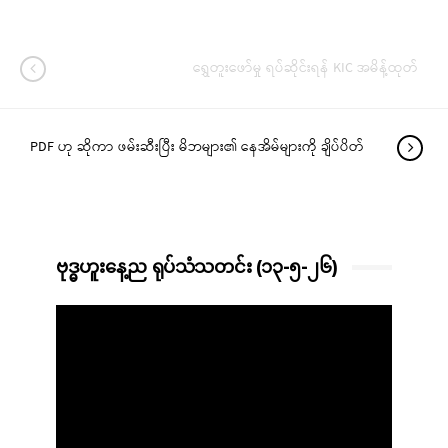
ရွှေတူးဖော်မှု ရပ်ဆိုင်းရန် KIC အမိန့်ထုတ်
PDF ဟု ဆိုကာ ဖမ်းဆီးပြီး မိဘများ၏ နေအိမ်များကို ချိပ်ပိတ်
ဗုဒ္ဓဟူးနေ့ည ရုပ်သံသတင်း (၁၃-၅-၂၆)