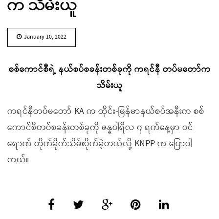
က သိမ်းယူ
January 10, 2022
စစ်ကောင်စီရဲ့ နယ်စပ်စခန်းတစ်ခုကို ကရင်နီ တပ်မတော်က
သိမ်းယူ
ကရင်နီတပ်မတော် KA က ထိုင်း-မြန်မာနယ်စပ်အနီးက စစ်
ကောင်စီတပ်စခန်းတစ်ခုကို ဇန္နဝါရီလ ၇ ရက်နေ့မှာ ဝင်
ရောက် တိုက်ခိုက်သိမ်းပိုက်ခဲ့တယ်လို့ KNPP က ပြောပါ
တယ်။