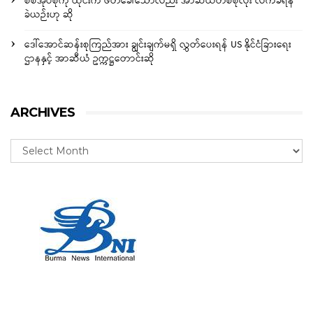
စစ်အုပ်စုကို ထိုင်းက ဖိတ်ခေါ်သော်လည်း အာဆီယံတစ်စုံလုံး လက်ခံရန်
ခဲယဉ်းဟု ဆို
ဒေါ်အောင်ဆန်းစုကြည်အား ချွင်းချက်မရှိ လွှတ်ပေးရန် US နိုင်ငံခြားရေး
ဌာနနှင့် အာဆီယံ ဥက္ကဋ္ဌတောင်းဆို
ARCHIVES