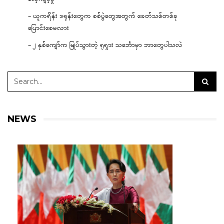
– ယူကရိန်း ဒရုန်းတွေက စစ်ပွဲတွေအတွက် ခေတ်သစ်တစ်ခု
ပြောင်းစေမလား
– ၂ နှစ်ကျော်က မြုပ်သွားတဲ့ ရုရှား သင်္ဘောမှာ ဘာတွေပါသလဲ
NEWS