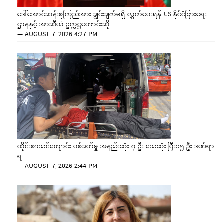
ဒေါ်အောင်ဆန်းစုကြည်အား ချွင်းချက်မရှိ လွှတ်ပေးရန် US နိုင်ငံခြားရေး
ဌာနနှင့် အာဆီယံ ဥက္ကဋ္ဌတောင်းဆို
—
AUGUST 7, 2026 4:27 PM
ထိုင်းစာသင်ကျောင်း ပစ်ခတ်မှု အနည်းဆုံး ၇ ဦး သေဆုံး ပြီး၁၅ ဦး ဒဏ်ရာ
ရ
—
AUGUST 7, 2026 2:44 PM