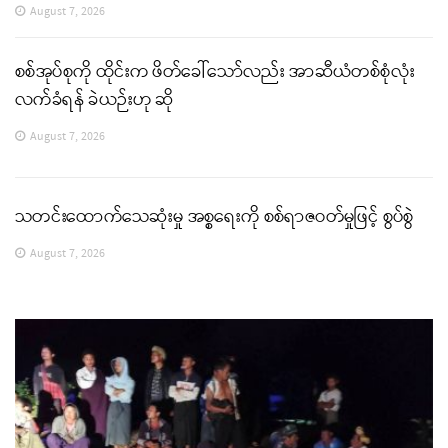
August 7, 2026
စစ်အုပ်စုကို ထိုင်းက ဖိတ်ခေါ်သော်လည်း အာဆီယံတစ်စုံလုံး
လက်ခံရန် ခဲယဉ်းဟု ဆို
August 7, 2026
သတင်းထောက်သေဆုံးမှု အစ္စရေးကို စစ်ရာဇဝတ်မှုဖြင့် စွပ်စွဲ
August 7, 2026