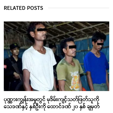
RELATED POSTS
ပုဏ္ဏားကျွန်းအမှုတွင် မုဒိမ်းကျင့်သတ်ဖြတ်သူကို
သေဒဏ်နှင့် နှစ်ဦးကို ထောင်ဒဏ် ၂၀ နှစ် ချမှတ်