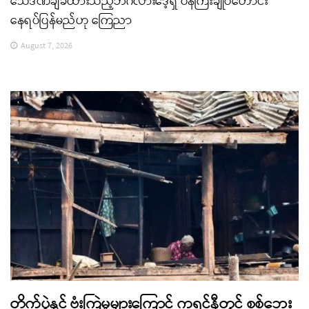
သေဒဏ်ချခံထားသည့်ဘင်္ဂလားဒေ့ရှ် ဝန်ကြီးချုပ်ဟောင်း
နေရပ်ပြန်မည်ဟု ကြေညာ
August 7, 2026
တိုက်ပွဲနှင့် ဗုံးကြဲမှုများကြောင့် ကရင်နီတွင် စစ်ဘေး