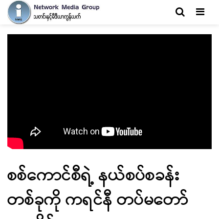
Men
စစ်ကောင်စီရဲ့ နယ်စပ်စခန်း
တစ်ခုကို ကရင်နီ တပ်မတော်