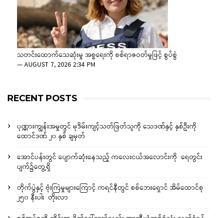
သတင်းထောက်သေဆုံးမှု အစ္စရေးကို စစ်ရာဇဝတ်မှုဖြင့် စွပ်စွဲ
—
AUGUST 7, 2026 2:34 PM
RECENT POSTS
ပုဏ္ဏားကျွန်းအမှုတွင် မုဒိမ်းကျင့်သတ်ဖြတ်သူကို သေဒဏ်နှင့် နှစ်ဦးကို
ထောင်ဒဏ် ၂၀ နှစ် ချမှတ်
အောင်ပန်းတွင် ပျောက်ဆုံးနေသည့် ကလေးငယ်အလောင်းကို ရေတွင်း
ပျက်၌တွေ့ရှိ
တိုက်ပွဲနှင့် ဗုံးကြဲမှုများကြောင့် ကရင်နီတွင် စစ်ဘေးရှောင် အိမ်ထောင်စု
၂၅၀ နီးပါး တိုးလာ