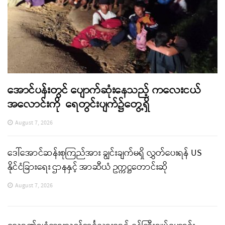
အောင်ပန်းတွင် ပျောက်ဆုံးနေသည့် ကလေးငယ်
အလောင်းကို ရေတွင်းပျက်၌တွေ့ရှိ
August 7, 2026
ဒေါ်အောင်ဆန်းစုကြည်အား ချွင်းချက်မရှိ လွှတ်ပေးရန် US
နိုင်ငံခြားရေး ဌာနနှင့် အာဆီယံ ဥက္ကဋ္ဌတောင်းဆို
August 7, 2026