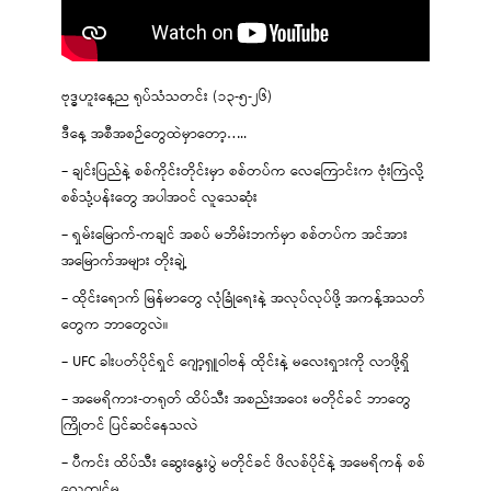
ဗုဒ္ဓဟူးနေ့ည ရုပ်သံသတင်း (၁၃-၅-၂၆)
ဒီနေ့ အစီအစဉ်တွေထဲမှာတော့…..
– ချင်းပြည်နဲ့ စစ်ကိုင်းတိုင်းမှာ စစ်တပ်က လေကြောင်းက ဗုံးကြဲလို့
စစ်သုံ့ပန်းတွေ အပါအဝင် လူသေဆုံး
– ရှမ်းမြောက်-ကချင် အစပ် မဘိမ်းဘက်မှာ စစ်တပ်က အင်အား
အမြောက်အများ တိုးချဲ့
– ထိုင်းရောက် မြန်မာတွေ လုံခြုံရေးနဲ့ အလုပ်လုပ်ဖို့ အကန့်အသတ်
တွေက ဘာတွေလဲ။
– UFC ခါးပတ်ပိုင်ရှင် ဂျော့ရှူဝါဗန် ထိုင်းနဲ့ မလေးရှားကို လာဖို့ရှိ
– အမေရိကား-တရုတ် ထိပ်သီး အစည်းအဝေး မတိုင်ခင် ဘာတွေ
ကြိုတင် ပြင်ဆင်နေသလဲ
– ပီကင်း ထိပ်သီး ဆွေးနွေးပွဲ မတိုင်ခင် ဖိလစ်ပိုင်နဲ့ အမေရိကန် စစ်
လေ့ကျင့်မှု