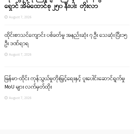
ရှောင် အိမ်ထောင်စု ၂၅၀ နီးပါး တိုးလာ
August 7, 2026
ထိုင်းစာသင်ကျောင်း ပစ်ခတ်မှု အနည်းဆုံး ၇ ဦး သေဆုံး ပြီး၁၅
ဦး ဒဏ်ရာရ
August 7, 2026
မြန်မာ-ထိုင်း ကုန်သွယ်မှုတိုးမြှင့်ရေးနှင့် ပူးပေါင်းဆောင်ရွက်မှု
MoU များ လက်မှတ်ထိုး
August 7, 2026