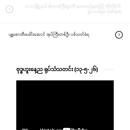
ကသာမြို့နယ် မိုးတားကြီးရွာကို လေယာဉ်များဖြင့် တိုက်ခိုက်၊
ရွာသားများ ဒဏ်ရာရ
ပျူစောထီးခေါင်းဆောင် အုပ်ကြီးတစ်ဦး ပစ်သတ်ခံရ
ဗုဒ္ဓဟူးနေ့ည ရုပ်သံသတင်း (၁၃-၅-၂၆)