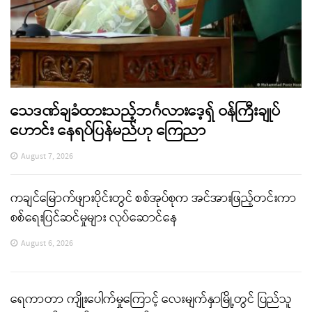
သေဒဏ်ချခံထားသည့်ဘင်္ဂလားဒေ့ရှ် ဝန်ကြီးချုပ်
ဟောင်း နေရပ်ပြန်မည်ဟု ကြေညာ
August 7, 2026
ကချင်မြောက်ဖျားပိုင်းတွင် စစ်အုပ်စုက အင်အားဖြည့်တင်းကာ
စစ်ရေးပြင်ဆင်မှုများ လုပ်ဆောင်နေ
August 6, 2026
ရေကာတာ ကျိုးပေါက်မှုကြောင့် လေးမျက်နှာမြို့တွင် ပြည်သူ