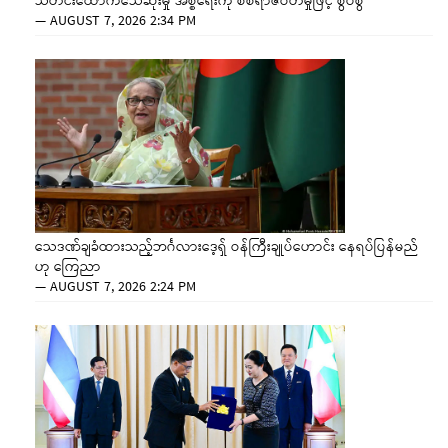
သတင်းထောက်သေဆုံးမှု အစ္စရေးကို စစ်ရာဇဝတ်မှုဖြင့် စွပ်စွဲ
—
AUGUST 7, 2026 2:34 PM
သေဒဏ်ချခံထားသည့်ဘင်္ဂလားဒေ့ရှ် ဝန်ကြီးချုပ်ဟောင်း နေရပ်ပြန်မည်
ဟု ကြေညာ
—
AUGUST 7, 2026 2:24 PM