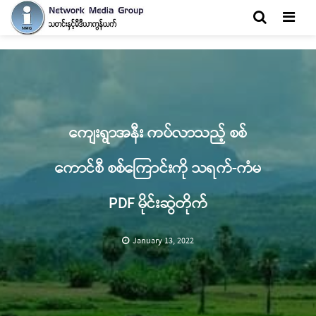
Men
ကျေးရွာအနီး ကပ်လာသည့် စစ်
ကောင်စီ စစ်ကြောင်းကို သရက်-ကံမ
PDF မိုင်းဆွဲတိုက်
January 13, 2022