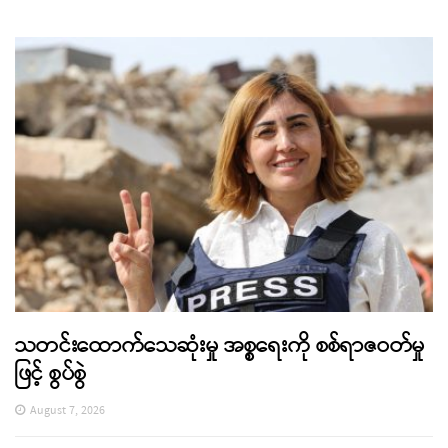
သတင်းထောက်သေဆုံးမှု အစ္စရေးကို စစ်ရာဇဝတ်မှု
ဖြင့် စွပ်စွဲ
August 7, 2026