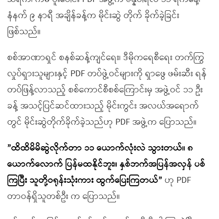
နံနက် ၉ နာရီ အချိန်ခန့်က မိုင်းဆွဲ တိုက် ခိုက်ခဲ့ခြင်း
ဖြစ်သည်။
စစ်အာဏာရှင် စနစ်ဆန့်ကျင်ရေး၊ ဒီမိုကရေစီရေး တက်ကြွ
လှုပ်ရှားသူများနှင့် PDF တပ်ဖွဲ့ဝင်များကို ရှာဖွေ ဖမ်းဆီး ရန်
တပ်ဖြန့်လာသည့် စစ်ကောင်စီစစ်ကြောင်းမှ အဖွဲ့ဝင် ၁၁ ဦး
ခန့် အသင့်ပြင်ဆင်ထားသည့် မိုင်းကွင်း အလယ်အရောက်
တွင် မိုင်းဆွဲတိုက်ခိုက်ခဲ့သည်ဟု PDF အဖွဲ့က ပြောသည်။
”
ထိထိမိမိဆွဲလိုက်တာ ၁၁
ယော
က်လုံးလ
သ
ွားတယ်
။
၈
ယောက်လောက်
ပြန်မထနိုင်ဘူး
။
နှစ်ဘက်အပြန်အလှန်
ပစ်
ကြပြီး
သူတို့ဝရုန်းသုံးကား
ထွက်ပြေးကြတယ်
”
ဟု PDF
တာဝန်ရှိသူတစ်ဦး က ပြောသည်။