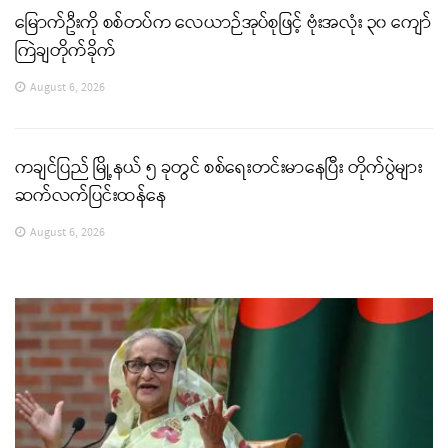
မြောက်ဦးကို စစ်တပ်က လေယာဉ်အုပ်စုဖြင့် ဗုံးအလုံး ၃၀ ကျော်
ကြဲချတိုက်ခိုက်
August 6, 2026
ကချင်ပြည် မြို့နယ် ၅ ခုတွင် စစ်ရေးတင်းမာနေပြီး တိုက်ပွဲများ
ဆက်လက်ပြင်းထန်နေ
August 6, 2026