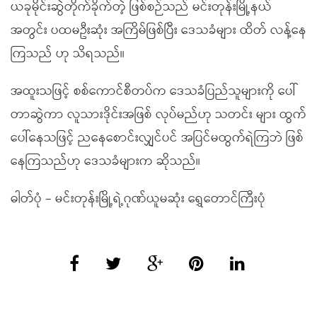
ယခုမိုင်းဆွဲတိုက်ခိုက်တဲ့ ဖြစ်စဉ်သည် မင်းတုန်းမြို့နယ်
အတွင်း ပထမဦးဆုံး အကြိမ်ဖြစ်ပြီး ဒေသခံများ ထိတ် လန့်နေ
ကြသည် ဟု သိရသည်။
အထူးသဖြင့် စစ်ကောင်စီတပ်က ဒေသခံပြည်သူများကို ပေါ်
တာဆွဲကာ လူသားဒိုင်းအဖြစ် လုပ်မည်ဟု သတင်း များ ထွက်
ပေါ်နေသဖြင့် ညနေစောင်းလျှင်ပင် အပြင်မထွက်ရဲကြဘဲ ဖြစ်
နေကြသည်ဟု ဒေသခံများက ဆိုသည်။
ဓါတ်ပုံ – မင်းတုန်းမြို့ရဲ့ဂုဏ်ယူမဆုံး ရွှေတောင်ကြီးပုံ