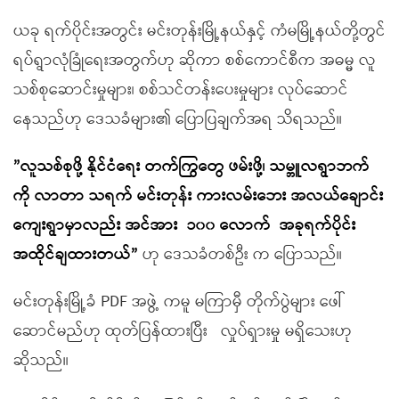
ယခု ရက်ပိုင်းအတွင်း မင်းတုန်းမြို့နယ်နှင့် ကံမမြို့နယ်တို့တွင်
ရပ်ရွာလုံခြုံရေးအတွက်ဟု ဆိုကာ စစ်ကောင်စီက အဓမ္မ လူ
သစ်စုဆောင်းမှုများ၊ စစ်သင်တန်းပေးမှုများ လုပ်ဆောင်
နေသည်ဟု ဒေသခံများ၏ ပြောပြချက်အရ သိရသည်။
”
လူသစ်စု
ဖို့
နိုင်ငံရေး
တက်ကြွတွေ
ဖမ်း
ဖို့၊
သမ္ဘူလရွာဘက်
ကို
လာတာ
သရက်
မင်းတုန်း
ကားလမ်းဘေး
အလယ်ချောင်း
ကျေးရွာမှာလ
ည်း
အင်အား
၁၀၀
လောက်
အခုရက်ပိုင်း
အထိုင်ချထားတယ်
”
ဟု ဒေသခံတစ်ဦး က ပြောသည်။
မင်းတုန်းမြို့ခံ PDF အဖွဲ့ ကမူ မကြာမှီ တိုက်ပွဲများ ဖေါ်
ဆောင်မည်ဟု ထုတ်ပြန်ထားပြီး လှုပ်ရှားမှု မရှိသေးဟု
ဆိုသည်။