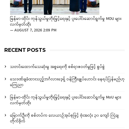
မြန်မာ-ထိုင်း ကုန်သွယ်မှုတိုးမြှင့်ရေးနှင့် ပူးပေါင်းဆောင်ရွက်မှု MOU များ
လက်မှတ်ထိုး
—
AUGUST 7, 2026 2:09 PM
RECENT POSTS
သတင်းထောက်သေဆုံးမှု အစ္စရေးကို စစ်ရာဇဝတ်မှုဖြင့် စွပ်စွဲ
သေဒဏ်ချခံထားသည့်ဘင်္ဂလားဒေ့ရှ် ဝန်ကြီးချုပ်ဟောင်း နေရပ်ပြန်မည်ဟု
ကြေညာ
မြန်မာ-ထိုင်း ကုန်သွယ်မှုတိုးမြှင့်ရေးနှင့် ပူးပေါင်းဆောင်ရွက်မှု MoU များ
လက်မှတ်ထိုး
မြောက်ဦးကို စစ်တပ်က လေယာဉ်အုပ်စုဖြင့် ဗုံးအလုံး ၃၀ ကျော် ကြဲချ
တိုက်ခိုက်