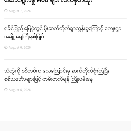
ဆောင်ရွက်မှု MoU များ လက်မှတ်ထိုး
August 7, 2026
ရခိုင်ပြည် မြေပုံတွင် မိုးဆက်တိုက်ရွာသွန်းမှုကြောင့် ကျေးရွာ
အချို့ ရေကြီးနစ်မြုပ်
August 6, 2026
သံတွဲကို စစ်တပ်က လေကြောင်းမှ ဆက်တိုက်ဗုံးကြဲပြီး
စစ်သင်္ဘောများဖြင့် ကမ်းတက်ရန် ကြိုးပမ်းနေ
August 6, 2026