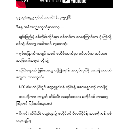
ဗုဒ္ဓဟူးနေ့ည ရုပ်သံသတင်း (၁၃-၅-၂၆)
ဒီနေ့ အစီအစဉ်တွေထဲမှာတော့…..
– ချင်းပြည်နဲ့ စစ်ကိုင်းတိုင်းမှာ စစ်တပ်က လေကြောင်းက ဗုံးကြဲလို့
စစ်သုံ့ပန်းတွေ အပါအဝင် လူသေဆုံး
– ရှမ်းမြောက်-ကချင် အစပ် မဘိမ်းဘက်မှာ စစ်တပ်က အင်အား
အမြောက်အများ တိုးချဲ့
– ထိုင်းရောက် မြန်မာတွေ လုံခြုံရေးနဲ့ အလုပ်လုပ်ဖို့ အကန့်အသတ်
တွေက ဘာတွေလဲ။
– UFC ခါးပတ်ပိုင်ရှင် ဂျော့ရှူဝါဗန် ထိုင်းနဲ့ မလေးရှားကို လာဖို့ရှိ
– အမေရိကား-တရုတ် ထိပ်သီး အစည်းအဝေး မတိုင်ခင် ဘာတွေ
ကြိုတင် ပြင်ဆင်နေသလဲ
– ပီကင်း ထိပ်သီး ဆွေးနွေးပွဲ မတိုင်ခင် ဖိလစ်ပိုင်နဲ့ အမေရိကန် စစ်
လေ့ကျင့်မှု