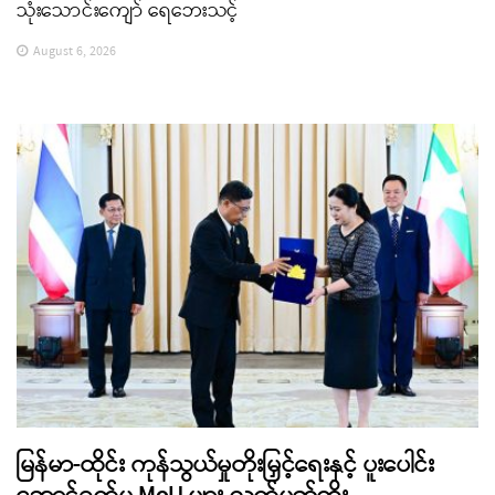
သုံးသောင်းကျော် ရေဘေးသင့်
August 6, 2026
မြန်မာ-ထိုင်း ကုန်သွယ်မှုတိုးမြှင့်ရေးနှင့် ပူးပေါင်း