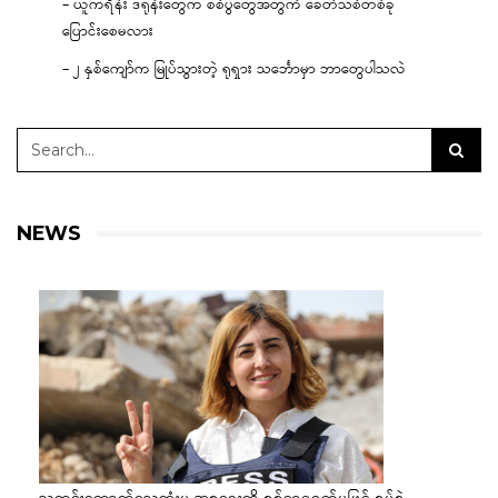
– ယူကရိန်း ဒရုန်းတွေက စစ်ပွဲတွေအတွက် ခေတ်သစ်တစ်ခု
ပြောင်းစေမလား
– ၂ နှစ်ကျော်က မြုပ်သွားတဲ့ ရုရှား သင်္ဘောမှာ ဘာတွေပါသလဲ
NEWS