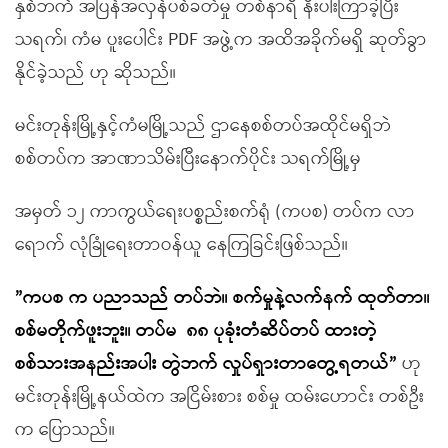
နှစ်ဘက် အပြန်အလှန်ပစ်ခတ်မှု တစ်နာရီ နီးပါးကြာခဲ့ပြီး
သရက်၊ ကံမ ပူးပေါင်း PDF အဖွဲ့က အထိအခိုက်မရှိ ဆုတ်ခွာ
နိုင်ခဲ့သည် ဟု ဆိုသည်။
မင်းတုန်းမြို့နှင့်ကံမမြို့သည် ဌာနေစစ်တပ်အထိုင်မရှိဘဲ
စစ်တပ်က အာဏာသိမ်းပြီးနောက်ပိုင်း သရက်မြို့မှ
အမှတ် ၁၂ ကာကွယ်ရေးပစ္စည်းစက်ရုံ (ကပစ) တပ်က လာ
ရောက် လုံခြုံရေးတာဝန်ယူ နေကြခြင်းဖြစ်သည်။
”
ကပစ က
ပညာသည်
တပ်ဘဲ
။
စက်မှုနဲ့လက်နက်
ထုတ်တာ
။
စစ်မတိုက်ဖူးဘူး
။
တပ်မ
၈၈
ပုခုံးတံဆိပ်တပ်
ထားတဲ့
စစ်သားအန
ည်း
အပါး
တွဲဘက်
လှုပ်ရှားတာတွေ့ရတယ်
”
ဟု
မင်းတုန်းမြို့နယ်ထဲက အငြိမ်းစား စစ်မှု ထမ်းဟောင်း တစ်ဦး
က ပြောသည်။