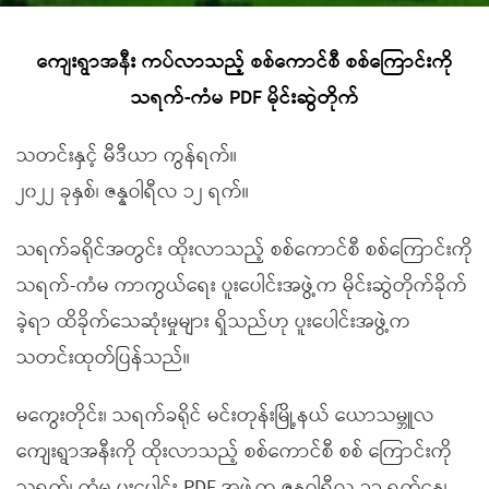
ကျေးရွာအနီး ကပ်လာသည့် စစ်ကောင်စီ စစ်ကြောင်းကို
သရက်-ကံမ PDF မိုင်းဆွဲတိုက်
သတင်းနှင့် မီဒီယာ ကွန်ရက်။
၂၀၂၂ ခုနှစ်၊ ဇန္နဝါရီလ ၁၂ ရက်။
သရက်ခရိုင်အတွင်း ထိုးလာသည့် စစ်ကောင်စီ စစ်ကြောင်းကို
သရက်-ကံမ ကာကွယ်ရေး ပူးပေါင်းအဖွဲ့က မိုင်းဆွဲတိုက်ခိုက်
ခဲ့ရာ ထိခိုက်သေဆုံးမှုများ ရှိသည်ဟု ပူးပေါင်းအဖွဲ့က
သတင်းထုတ်ပြန်သည်။
မကွေးတိုင်း၊ သရက်ခရိုင် မင်းတုန်းမြို့နယ် ယောသမ္ဘူလ
ကျေးရွာအနီးကို ထိုးလာသည့် စစ်ကောင်စီ စစ် ကြောင်းကို
သရက်၊ ကံမ ပူးပေါင်း PDF အဖွဲ့က ဇန္နဝါရီလ ၁၁ ရက်နေ့၊