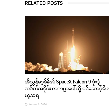
RELATED POSTS
အီလွန်မာ့စ်ခ်၏ SpaceX Falcon 9 ဒုံးပျံ
အစိတ်အပိုင်း လကမ္ဘာပေါ်သို့ ဝင်ဆောင့်မိဟ
ယူဆရ
August 6, 2026