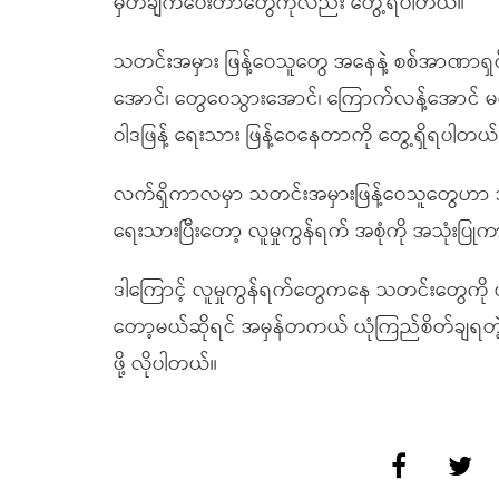
မှတ်ချက်ပေးတာတွေကိုလည်း တွေ့ရပါတယ်။
သတင်းအမှား ဖြန့်ဝေသူတွေ အနေနဲ့ စစ်အာဏာရှင်
အောင်၊ တွေဝေသွားအောင်၊ ကြောက်လန့်အောင် မဟ
ဝါဒဖြန့် ရေးသား ဖြန့်ဝေနေတာကို တွေ့ရှိရပါတယ်
လက်ရှိကာလမှာ သတင်းအမှားဖြန့်ဝေသူတွေဟာ သတ
ရေးသားပြီးတော့ လူမှုကွန်ရက် အစုံကို‌ အသုံးပြ
ဒါကြောင့် လူမှုကွန်ရက်တွေကနေ သတင်းတွေကို ဖတ်ပ
တော့မယ်ဆိုရင် အမှန်တကယ် ယုံကြည်စိတ်ချရတဲ့ 
ဖို့ လိုပါတယ်။