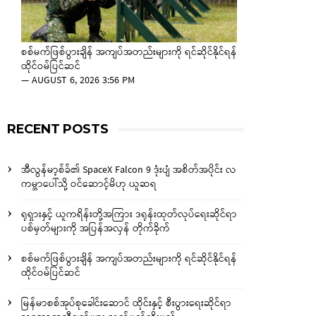
စစ်မက်ဖြစ်ပွားချိန် အကျပ်အတည်းများကို ရင်ဆိုင်နိုင်ရန်
ထိုင်ဝမ်ပြင်ဆင်
—
AUGUST 6, 2026 3:56 PM
RECENT POSTS
အီလွန်မာ့စ်ခ်၏ SpaceX Falcon 9 ဒုံးပျံ အစိတ်အပိုင်း လ
ကမ္ဘာပေါ်သို့ ဝင်ဆောင့်မိဟု ယူဆရ
ရုရှားနှင့် ယူကရိန်းတို့အကြား ဒရုန်းထုတ်လုပ်ရေးဆိုင်ရာ
ပစ်မှတ်များကို အပြန်အလှန် တိုက်ခိုက်
စစ်မက်ဖြစ်ပွားချိန် အကျပ်အတည်းများကို ရင်ဆိုင်နိုင်ရန်
ထိုင်ဝမ်ပြင်ဆင်
မြန်မာစစ်အုပ်စုခေါင်းဆောင် ထိုင်းနှင့် စီးပွားရေးဆိုင်ရာ