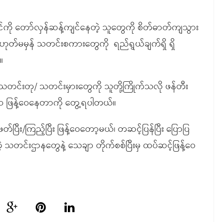
ကို တော်လှန်ဆန့်ကျင်နေတဲ့ သူတွေကို စိတ်ဓာတ်ကျသွား
ုတ်မမှန် သတင်းစကားတွေကို ရည်ရွယ်ချက်ရှိ ရှိ
။
င်းတု/ သတင်းမှားတွေကို သူတို့ကြိုက်သလို ဖန်တီး
ုကာ ဖြန့်ဝေနေတာကို တွေ့ရပါတယ်။
ြီး/ကြည့်ပြီး ဖြန့်ဝေတော့မယ်၊ တဆင့်ပြန်ပြီး ပြောပြ
သတင်းဌာနတွေနဲ့ သေချာ တိုက်စစ်ပြီးမှ ထပ်ဆင့်ဖြန့်ဝေ