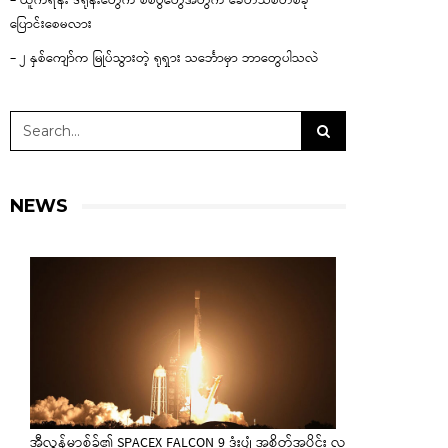
– ယူကရိန်း ဒရုန်းတွေက စစ်ပွဲတွေအတွက် ခေတ်သစ်တစ်ခု
ပြောင်းစေမလား
– ၂ နှစ်ကျော်က မြုပ်သွားတဲ့ ရုရှား သင်္ဘောမှာ ဘာတွေပါသလဲ
NEWS
အီလွန်မာ့စ်ခ်၏ SPACEX FALCON 9 ဒုံးပျံ အစိတ်အပိုင်း လ