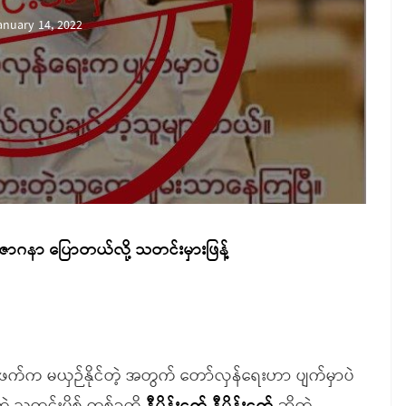
anuary 14, 2022
့ ဇာဂနာ ပြောတယ်လို့ သတင်းမှားဖြန့်
က်ဖက်က မယှဉ်နိုင်တဲ့ အတွက် တော်လှန်ရေးဟာ ပျက်မှာပဲ