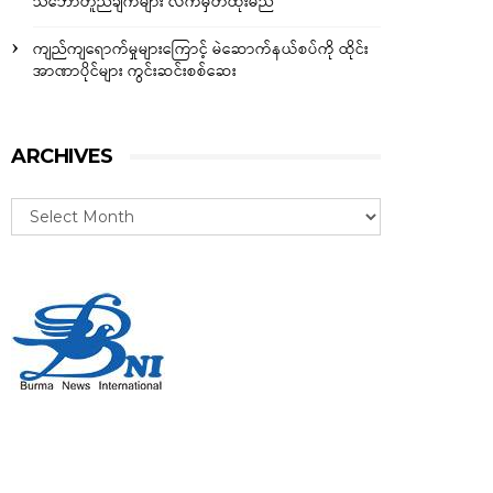
သဘောတူညီချက်များ လက်မှတ်ထိုးမည်
ကျည်ကျရောက်မှုများကြောင့် မဲဆောက်နယ်စပ်ကို ထိုင်း
အာဏာပိုင်များ ကွင်းဆင်းစစ်ဆေး
ARCHIVES