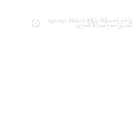
မတ္တရာတွင် အိမ်သုံးလုံး မီးရှို့ခံရ၊ မီးရှို့ရာတွင် လမ်းပြ
သူများကို အိမ်သားများက ပြန်သတ်