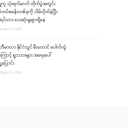
ှေကူ သုံးရက်ဆက် တိုက်ပွဲအတွင်း
်တပ်စခန်းတစ်ခုကို သိမ်းပိုက်ခဲ့ပြီး
ပ်သား သေဆုံးမှုများရှိနေ
August 5, 2026
ါတီမာလာ နိုင်ငံတွင် မီးတောင် ပေါက်ကွဲ
ုကြောင့် ရွာသားများ အရေးပေါ်
ှေ့ပြောင်း
August 5, 2026