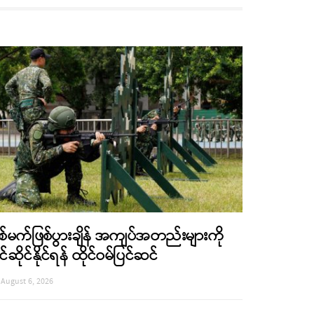
စ်မက်ဖြစ်ပွားချိန် အကျပ်အတည်းများကို
င်ဆိုင်နိုင်ရန် ထိုင်ဝမ်ပြင်ဆင်
August 6, 2026