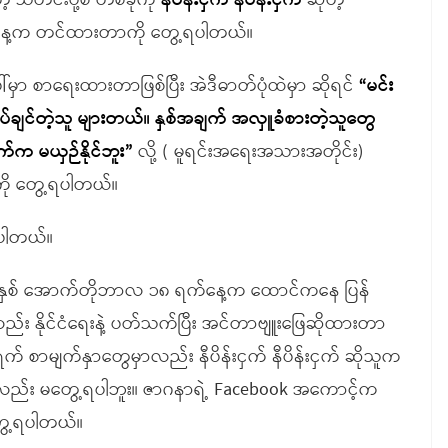
ဲ့ သတင်းပို့စ် တစ်ခုကို
နီပိန်းငှက် နီပိန်းငှက်
ဆိုတဲ့
က်နေ့က တင်ထားတာကို တွေ့ရပါတယ်။
်မှာ စာရေးထားတာဖြစ်ပြီး အဲဒီဓာတ်ပုံထဲမှာ ဆိုရင်
“
မင်း
ပ်ချင်တဲ့သူ များတယ်။ နှစ်အချက် အလှူခံစားတဲ့သူတွေ
်က မယှဉ်နိုင်ဘူး”
လို့ ( မူရင်းအရေးအသားအတိုင်း)
ု တွေ့ရပါတယ်။
်ပါတယ်။
၁ ခုနှစ် အောက်တိုဘာလ ၁၈ ရက်နေ့က ထောင်ကနေ ပြန်
း နိုင်ငံရေးနဲ့ ပတ်သက်ပြီး အင်တာဗျူးဖြေဆိုထားတာ
က် စာမျက်နှာတွေမှာလည်း နီပိန်းငှက် နီပိန်းငှက် ဆိုသူက
လည်း မတွေ့ရပါဘူး။ ဇာဂနာရဲ့ Facebook အကောင့်က
ွေ့ရပါတယ်။