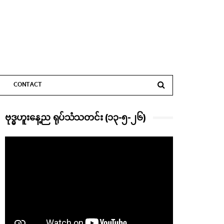
CONTACT
ဗုဒ္ဓဟူးနေ့ည ရုပ်သံသတင်း (၁၃-၅-၂၆)