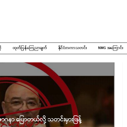
ို
ထုတ်ပြန်ကြေညာချက်
နိုင်ငံတကာသတင်း
NMG အကြောင်း
 ဇာဂနာ ပြောတယ်လို့ သတင်းမှားဖြန့်