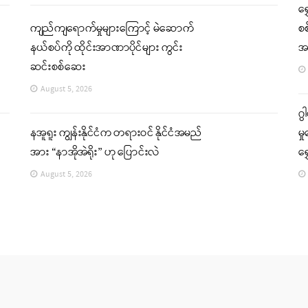
ရွ
ကျည်ကျရောက်မှုများကြောင့် မဲဆောက်
စစ
နယ်စပ်ကို ထိုင်းအာဏာပိုင်များ ကွင်း
အရ
ဆင်းစစ်ဆေး
August 5, 2026
ဂွ
နအူရူး ကျွန်းနိုင်ငံက တရားဝင် နိုင်ငံအမည်
မှ
အား “နာအိုအဲရိုး” ဟု ပြောင်းလဲ
ရွ
August 5, 2026