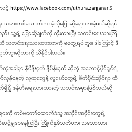
ောင့်
https://www.facebook.com/uthura.zarganar.5
ံရေး သမားတစ်ယောက်က အဲ့လိုပြောဆိုရေးသားခဲ့မယ်ဆိုရင်
း သူ့ရဲ့ ပြောဆိုချက်ကို ကိုးကားပြီး သတင်းရေးသားကြ
ိ သတင်းရေးသားထားတာကို မတွေ့ရပါဘူး။ ဒါကြောင့် ဒီ
်ဘူးဆိုတာကို သိနိုင်ပါတယ်။
အခါမှာ နီပိန်းငှက် နီပိန်းငှက် ဆိုတဲ့ အကောင့်ပိုင်ရှင်ရဲ့
န်နေတဲ့ လူထုတွေနဲ့ လူငယ်တွေရဲ့ စိတ်ပိုင်းဆိုင်ရာ ထိ
ျက်ရှိရှိ ဖန်တီးရေးသားထားတဲ့ သတင်းအမှားဖြစ်တယ်ဆို
အမှားကို တပ်မတော်ထောက်ခံသူ အသိုင်းအဝိုင်းတွေရဲ့
ပ်ဆင့်မျှဝေနေကြပြီး ကြိုက်နှစ်သက်တာ၊ သဘောထား