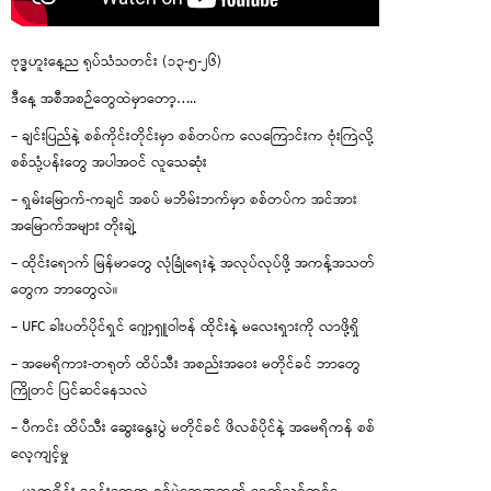
ဗုဒ္ဓဟူးနေ့ည ရုပ်သံသတင်း (၁၃-၅-၂၆)
ဒီနေ့ အစီအစဉ်တွေထဲမှာတော့…..
– ချင်းပြည်နဲ့ စစ်ကိုင်းတိုင်းမှာ စစ်တပ်က လေကြောင်းက ဗုံးကြဲလို့
စစ်သုံ့ပန်းတွေ အပါအဝင် လူသေဆုံး
– ရှမ်းမြောက်-ကချင် အစပ် မဘိမ်းဘက်မှာ စစ်တပ်က အင်အား
အမြောက်အများ တိုးချဲ့
– ထိုင်းရောက် မြန်မာတွေ လုံခြုံရေးနဲ့ အလုပ်လုပ်ဖို့ အကန့်အသတ်
တွေက ဘာတွေလဲ။
– UFC ခါးပတ်ပိုင်ရှင် ဂျော့ရှူဝါဗန် ထိုင်းနဲ့ မလေးရှားကို လာဖို့ရှိ
– အမေရိကား-တရုတ် ထိပ်သီး အစည်းအဝေး မတိုင်ခင် ဘာတွေ
ကြိုတင် ပြင်ဆင်နေသလဲ
– ပီကင်း ထိပ်သီး ဆွေးနွေးပွဲ မတိုင်ခင် ဖိလစ်ပိုင်နဲ့ အမေရိကန် စစ်
လေ့ကျင့်မှု