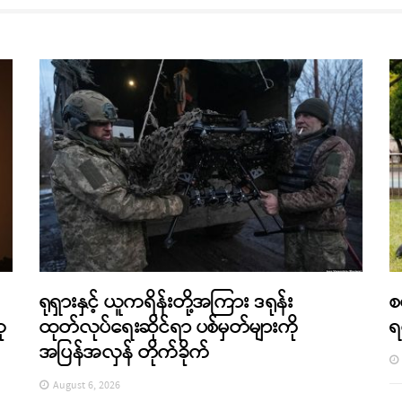
ရုရှားနှင့် ယူကရိန်းတို့အကြား ဒရုန်း
စ
ု
ထုတ်လုပ်ရေးဆိုင်ရာ ပစ်မှတ်များကို
ရ
အပြန်အလှန် တိုက်ခိုက်
August 6, 2026