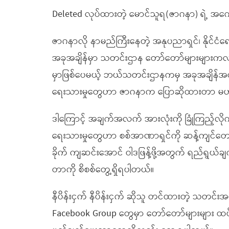
Deleted လုပ်ထားတဲ့ မောင်သူရ(ဇာဂနာ) ရဲ့ အက
ဇာဂနာလို နာမည်ကြီးနေတဲ့ အနုပညာရှင်၊ နိုင်င
အခုအချိန်မှာ သတင်းဌာန တော်တော်များများကလည်
မှာဖြစ်ပေမယ့် ဘယ်သတင်းဌာနကမှ အခုအချိန်အထ
ရေးသားမှုတွေဟာ ဇာဂနာက ပြောဆိုထားတာ မဟုတ
ဒါကြောင့် အချက်အလက် အားလုံးကို ခြုံကြည့်လိုက်တဲ့
ရေးသားမှုတွေဟာ စစ်အာဏာရှင်ကို ဆန့်ကျင်တော်လှ
ခိုက် ကျဆင်းအောင် ဝါဒဖြန့်ဖို့အတွက် ရည်ရွယ်ခ
တာကို စိစစ်တွေ့ရှိရပါတယ်။
နီပိန်းငှက် နီပိန်းငှက် ဆိုသူ တင်ထားတဲ့ သတင်း
Facebook Group တွေမှာ တော်တော်များများ ထ