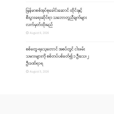
မြန်မာစစ်အုပ်စုခေါင်းဆောင် ထိုင်းနှင့်
စီးပွားရေးဆိုင်ရာ သဘောတူညီချက်များ
လက်မှတ်ထိုးမည်
August 6, 2026
စစ်တွေ-ရသေ့တောင် အစပ်တွင် ငါးဖမ်း
သမားများကို စစ်တပ်ပစ်ခတ်၍ ၁ ဦးသေ၊ ၂
ဦးဒဏ်ရာရ
August 5, 2026