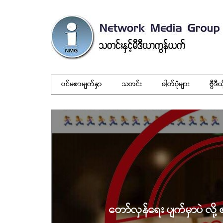
ပင်မစာမျက်နှာ
သတင်း
ဓါတ်ပုံများ
ဗွီဒီယ
တော်လှန်ရေး ပျက်မှာပဲ လို့