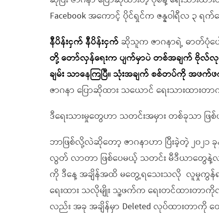
ဆိုပြီး ဇာဂနာ ပြောဆိုထားတဲ့ ပုံစံနဲ့ ရေးသားထားတ
Facebook အကောင့် ပိုင်ရှင်က ဇန္နဝါရီလ ၃ ရ
နီပိန်းငှက် နီပိန်းငှက်
ဆိုသူက ဇာဂနာရဲ့ ဓာတ်ပုံပေါ
တို့ တော်လှန်ရေးက ပျက်မှာပဲ တစ်အချက် ဗိုလ်လု
ချမ်း
သာနေကြပြီ။ သုံးအချက် စစ်တပ်ကို အဖက်ဖက
ဇာဂနာ ပြောဆိုထား သယောင် ရေးသားထားတာကိ
ဒီရေးသားမှုတွေဟာ သတင်းအမှား တစ်ခုသာ ဖြစ
ဘာဖြစ်လို့လဲဆိုတော့ ဇာဂနာဟာ ပြီးခဲ့တဲ့ ၂၀၂
လွတ် လာတာ ဖြစ်ပေမယ့် သတင်း မီဒီယာတွေနဲ့လည်
ကို ဒီနေ့ အချိန်အထိ မတွေ့ရသေးသလို လူမှုကွန်ရ
ရေးထား သလိုမျိုး သူ့ဖက်က ရေးတင်ထားတာကို
လည်း အခု အချိန်မှာ Deleted လုပ်ထားတာကို တ