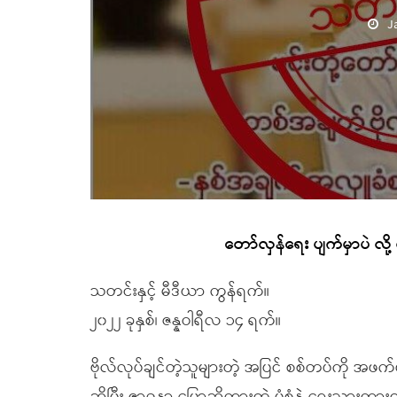
J
တော်လှန်ရေး ပျက်မှာပဲ လို
သတင်းနှင့် မီဒီယာ ကွန်ရက်။
၂၀၂၂ ခုနှစ်၊ ဇန္နဝါရီလ ၁၄ ရက်။
ဗိုလ်လုပ်ချင်တဲ့သူများတဲ့ အပြင် စစ်တပ်ကို အဖ