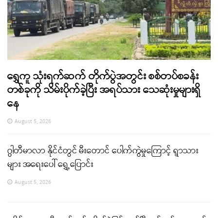
ရွှေကူ သုံးရက်ဆက် တိုက်ပွဲအတွင်း စစ်တပ်စခန်း
တစ်ခုကို သိမ်းပိုက်ခဲ့ပြီး အရပ်သား သေဆုံးမှုများရှိ
နေ
August 5, 2026
ဂွါတီမာလာ နိုင်ငံတွင် မီးတောင် ပေါက်ကွဲမှုကြောင့် ရွာသား
များ အရေးပေါ် ရွှေ့ပြောင်း
August 5, 2026