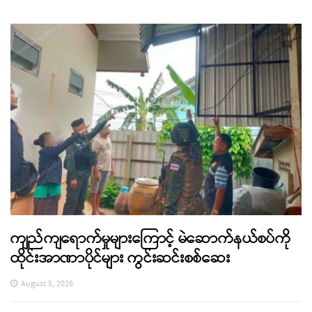
ကျည်ကျရောက်မှုများကြောင့် မဲဆောက်နယ်စပ်ကို
ထိုင်းအာဏာပိုင်များ ကွင်းဆင်းစစ်ဆေး
August 5, 2026