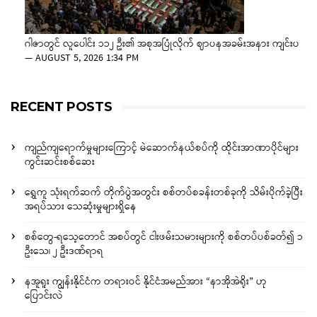
ဂါဇာတွင် လူပေါင်း ၁၁၂ ဦး၏ အစုအပြုံလိုက် ဈာပနအခမ်းအနား ကျင်းပ
—
AUGUST 5, 2026 1:34 PM
RECENT POSTS
ကျည်ကျရောက်မှုများကြောင့် မဲဆောက်နယ်စပ်ကို ထိုင်းအာဏာပိုင်များ
ကွင်းဆင်းစစ်ဆေး
ရွှေကူ သုံးရက်ဆက် တိုက်ပွဲအတွင်း စစ်တပ်စခန်းတစ်ခုကို သိမ်းပိုက်ခဲ့ပြီး
အရပ်သား သေဆုံးမှုများရှိနေ
စစ်တွေ-ရသေ့တောင် အစပ်တွင် ငါးဖမ်းသမားများကို စစ်တပ်ပစ်ခတ်၍ ၁
ဦးသေ၊ ၂ ဦးဒဏ်ရာရ
နအူရူး ကျွန်းနိုင်ငံက တရားဝင် နိုင်ငံအမည်အား “နာအိုအဲရိုး” ဟု
ပြောင်းလဲ