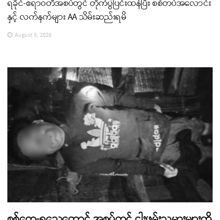
ရခိုင်-ဧရာဝတီအစပ်တွင် တိုက်ပွဲပြင်းထန်ပြီး စစ်တပ်အလောင်း
နှင့် လက်နက်များ AA သိမ်းဆည်းရမိ
August 5, 2026
စစ်တွေ-ရသေ့တောင် အစပ်တွင် ငါးဖမ်းသမားများကို