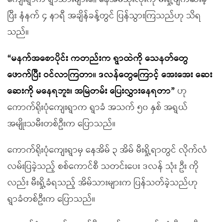
ပြီး နံနက် ၄ နာရီ အချိန်ခန့်တွင် ပြန်သွားကြသည်ဟု သိရ
သည်။
“မနက်အစောပိုင်း ကတည်းက ရွာထဲကို သေနတ်တွေ
ဖောက်ပြီး ဝင်လာကြတာ။ ဒလန်တွေကြောင့် အေးအေး ဆေး
ဆေးကို မနေရဘူး။ အမြဲတမ်း ပြေးလွှားနေရတာ”
ဟု
ကောက်ရိုးပုံကျေးရွာက ရွာခံ အသက် ၅၀ နှစ် အရွယ်
အမျိုးသမီးတစ်ဦးက ပြောသည်။
ကောက်ရိုးပုံကျေးရွာမှ နေအိမ် ၃ အိမ် မီးရှို့ရာတွင် လိုက်လံ
လမ်းပြခဲ့သည့် စစ်ကောင်စီ သတင်းပေး ဒလန် သုံး ဦး ကို
လည်း မီးရှို့ခံရသည့် အိမ်သားများက ပြန်သတ်ခဲ့သည်ဟု
ရွာခံတစ်ဦးက ပြောသည်။