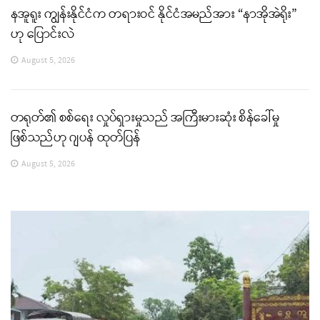
နအူရူး ကျွန်းနိုင်ငံက တရားဝင် နိုင်ငံအမည်အား “နာအိုအဲရိုး”
ဟု ပြောင်းလဲ
August 5, 2026
တရုတ်၏ စစ်ရေး လှုပ်ရှားမှုသည် အကြီးမားဆုံး စိန်ခေါ်မှု
ဖြစ်သည်ဟု ဂျပန် ထုတ်ပြန်
August 5, 2026