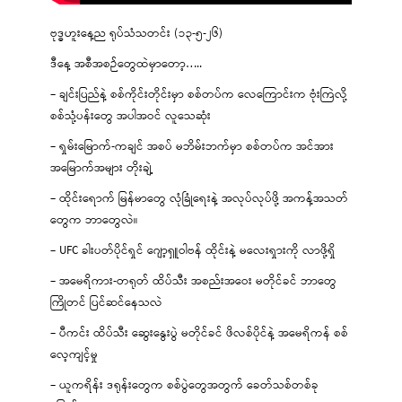
ဗုဒ္ဓဟူးနေ့ည ရုပ်သံသတင်း (၁၃-၅-၂၆)
ဒီနေ့ အစီအစဉ်တွေထဲမှာတော့…..
– ချင်းပြည်နဲ့ စစ်ကိုင်းတိုင်းမှာ စစ်တပ်က လေကြောင်းက ဗုံးကြဲလို့
စစ်သုံ့ပန်းတွေ အပါအဝင် လူသေဆုံး
– ရှမ်းမြောက်-ကချင် အစပ် မဘိမ်းဘက်မှာ စစ်တပ်က အင်အား
အမြောက်အများ တိုးချဲ့
– ထိုင်းရောက် မြန်မာတွေ လုံခြုံရေးနဲ့ အလုပ်လုပ်ဖို့ အကန့်အသတ်
တွေက ဘာတွေလဲ။
– UFC ခါးပတ်ပိုင်ရှင် ဂျော့ရှူဝါဗန် ထိုင်းနဲ့ မလေးရှားကို လာဖို့ရှိ
– အမေရိကား-တရုတ် ထိပ်သီး အစည်းအဝေး မတိုင်ခင် ဘာတွေ
ကြိုတင် ပြင်ဆင်နေသလဲ
– ပီကင်း ထိပ်သီး ဆွေးနွေးပွဲ မတိုင်ခင် ဖိလစ်ပိုင်နဲ့ အမေရိကန် စစ်
လေ့ကျင့်မှု
– ယူကရိန်း ဒရုန်းတွေက စစ်ပွဲတွေအတွက် ခေတ်သစ်တစ်ခု