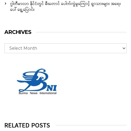
ဂွါတီမာလာ နိုင်ငံတွင် မီးတောင် ပေါက်ကွဲမှုကြောင့် ရွာသားများ အရေး
ပေါ် ရွှေ့ပြောင်း
ARCHIVES
RELATED POSTS