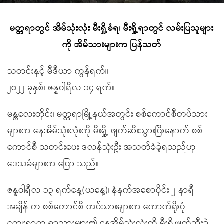
မတ္တရာတွင် အိမ်သုံးလုံး မီးရှို့ခံရ၊ မီးရှို့ရာတွင် လမ်းပြသူများ
ကို အိမ်သားများက ပြန်သတ်
သတင်းနှင့် မီဒီယာ ကွန်ရက်။
၂၀၂၂ ခုနှစ်၊ ဇန္နဝါရီလ ၁၄ ရက်။
မန္တလေးတိုင်း၊ မတ္တရာမြို့နယ်အတွင်း စစ်ကောင်စီတပ်သား
များက နေအိမ်သုံးလုံးကို မီးရှို့ ဖျက်ဆီးသွားပြီးနောက် စစ်
ကောင်စီ သတင်းပေး ဒလန်သုံးဦး အသတ်ခံခဲ့ရသည်ဟု
ဒေသခံများက ပြော သည်။
ဇန္နဝါရီလ ၁၃ ရက်နေ့(ယနေ့)၊ နံနက်အစောပိုင်း ၂ နာရီ
အချိန် က စစ်ကောင်စီ တပ်သားများက ကောက်ရိုးပုံ
ကျေးရွာက ရွာသားများ၏ နေအိမ်သုံးလုံးကို မီးရှို့ဖျက်ဆီးခဲ့