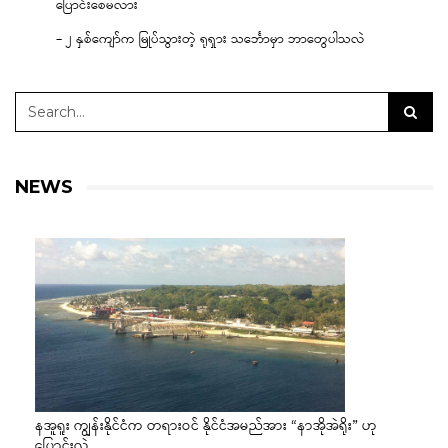
ပြောင်းစေမလား
– ၂ နှစ်ကျော်က မြုပ်သွားတဲ့ ရုရှား သင်္ဘောမှာ ဘာတွေပါသလဲ
NEWS
နအူရူး ကျွန်းနိုင်ငံက တရားဝင် နိုင်ငံအမည်အား “နာအိုအဲရိုး” ဟု
ပြောင်းလဲ