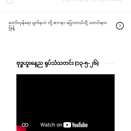
တော်လှန်ရေး ပျက်မှာပဲ လို့ ဇာဂနာ ပြောတယ်လို့ သတင်းမှား
ဖြန့်
ဗုဒ္ဓဟူးနေ့ည ရုပ်သံသတင်း (၁၃-၅-၂၆)