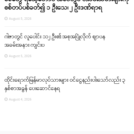
စစ်တပ်ပစ်ခတ်၍ ၁ ဦးသေ၊ ၂ ဦးဒဏ်ရာရ
August 5, 2026
ဂါဇာတွင် လူပေါင်း ၁၁၂ ဦး၏ အစုအပြုံလိုက် ဈာပန
အခမ်းအနား ကျင်းပ
August 5, 2026
ထိုင်းရောက်မြန်မာလုပ်သားများ ဝင်ငွေနည်းပါးသော်လည်း ၃
နှစ်စာအခွန် ပေးဆောင်နေရ
August 4, 2026