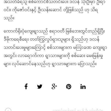
အသတ်ခံရသူ စစ်ကောင်စီသတင်းပေး ဒလန် သုံးဦးမှာ ဦးရာ
ဝင်း၊ ကိုဇော်ဝင်းနှင့် ဦးသန်းဆောင် တို့ဖြစ်သည် ဟု သိရ
သည်။
ကောက်ရိုးပုံကျေးရွာသည် ဧရာဝတီ မြစ်ဘေးတွင်တည်ရှိပြီး
ဒီမိုကရေစီရေး တတ်ကြွလှုပ်ရှားသူများ ရှိသည်ဟု ဒလန်
သတင်းပေးမှုများကြောင့် စစ်သားများက မကြာခဏ ကျေးရွာ
အတွင်း လာရောက်ကာ ရွာသားများကို စစ်ဆေး မေးမြန်းမှု
များ လုပ်ဆောင်နေသည်ဟု ရွာသားများက ပြောသည်။
ကျောင်းကုန်းတွင် လူ ၆ ဦး ဖမ်းဆီးခံရ