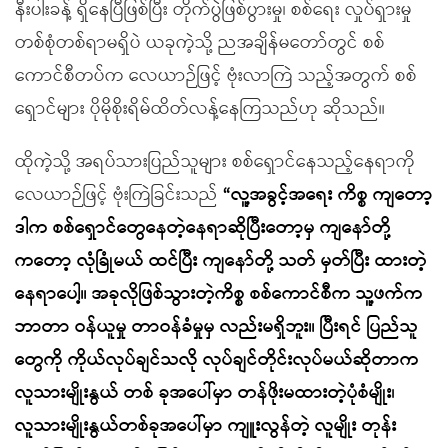
နီးပါးခန့် ရှိနေပြီဖြစ်ပြီး တိုက်ပွဲဖြစ်ပွားမှု၊ စစ်ရေး လှုပ်ရှားမှု
တစ်စုံတစ်ရာမရှိပဲ ယခုကဲ့သို့ ညအချိန်မတော်တွင် စစ်
ကောင်စီတပ်က လေယာဉ်ဖြင့် ဗုံးလာကြဲ သည့်အတွက် စစ်
ရှောင်များ ပိုမိုစိုးရိမ်ထိတ်လန့်နေကြသည်ဟု ဆိုသည်။
ထိုကဲ့သို့ အရပ်သားပြည်သူများ စစ်ရှောင်နေသည့်နေရာကို
လေယာဉ်ဖြင့် ဗုံးကြဲခြင်းသည်
“လူ့အခွင့်အရေး ကိစ္စ ကျတော့
ဒါက စစ်ရှောင်တွေနေတဲ့နေရာဆိုပြီးတော့မှ ကျနော်တို့
ကတော့ လုံခြုံမယ် ထင်ပြီး ကျနော်တို့ သတ် မှတ်ပြီး ထားတဲ့
နေရာပေါ့။ အခုလိုဖြစ်သွားတဲ့ကိစ္စ စစ်ကောင်စီက သူ့ဖက်က
ဘာတာ ဝန်ယူမှု တာဝန်ခံမှုမှ လည်းမရှိဘူး။ ပြီးရင် ပြည်သူ
တွေကို ကိုယ်လုပ်ချင်သလို လုပ်ချင်တိုင်းလုပ်မယ်ဆိုတာက
လူသားမျိုးနွယ် တစ် ခုအပေါ်မှာ တန်ဖိုးမထားတဲ့ပုံစံမျိုး၊
လူသားမျိုးနွယ်တစ်ခုအပေါ်မှာ ကျူးလွန်တဲ့ လူမျိုး တုန်း