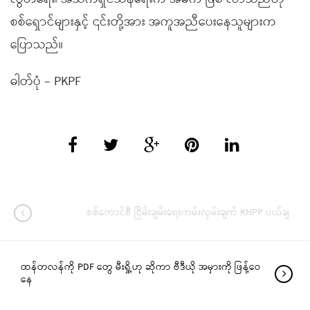
စစ်ရှောင်များနှင့် ၎င်းတို့အား အကူအညီပေးနေသူများက
ပြောသည်။
ဓါတ်ပုံ – PKPF
စစ်ကောင်စီ ငြိမ်းချမ်းရေးကမ်းလှမ်းချက် KNPP ပယ်ချ
ထန်တလန်ကို PDF တွေ မီးရှို့ဟု ဆိုကာ ဗီဒီယို အမှားကို ဖြန့်ဝေ
နေ