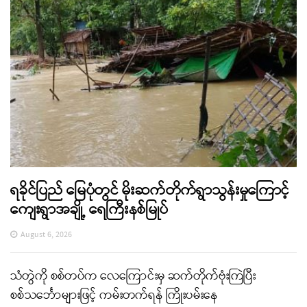
ရခိုင်ပြည် မြေပုံတွင် မိုးဆက်တိုက်ရွာသွန်းမှုကြောင့်
ကျေးရွာအချို့ ရေကြီးနစ်မြုပ်
August 6, 2026
သံတွဲကို စစ်တပ်က လေကြောင်းမှ ဆက်တိုက်ဗုံးကြဲပြီး
စစ်သင်္ဘောများဖြင့် ကမ်းတက်ရန် ကြိုးပမ်းနေ