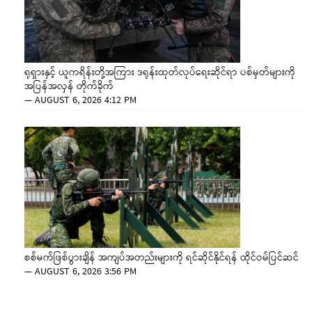
ရုရှားနှင့် ယူကရိန်းတို့အကြား ဒရုန်းထုတ်လုပ်ရေးဆိုင်ရာ ပစ်မှတ်များကို
အပြန်အလှန် တိုက်ခိုက်
—
AUGUST 6, 2026 4:12 PM
စစ်မက်ဖြစ်ပွားချိန် အကျပ်အတည်းများကို ရင်ဆိုင်နိုင်ရန် ထိုင်ဝမ်ပြင်ဆင်
—
AUGUST 6, 2026 3:56 PM