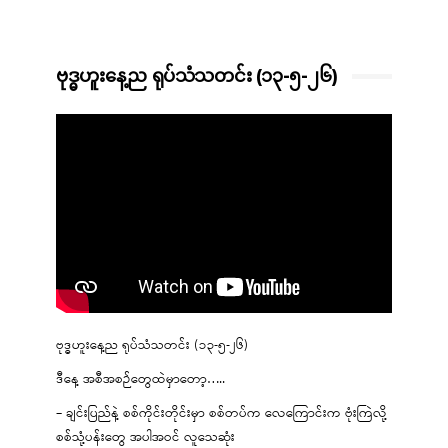
ဗုဒ္ဓဟူးနေ့ည ရုပ်သံသတင်း (၁၃-၅-၂၆)
ဗုဒ္ဓဟူးနေ့ည ရုပ်သံသတင်း (၁၃-၅-၂၆)
ဒီနေ့ အစီအစဉ်တွေထဲမှာတော့…..
– ချင်းပြည်နဲ့ စစ်ကိုင်းတိုင်းမှာ စစ်တပ်က လေကြောင်းက ဗုံးကြဲလို့
စစ်သုံ့ပန်းတွေ အပါအဝင် လူသေဆုံး