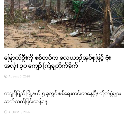
မြောက်ဦးကို စစ်တပ်က လေယာဉ်အုပ်စုဖြင့် ဗုံး
အလုံး ၃၀ ကျော် ကြဲချတိုက်ခိုက်
August 6, 2026
ကချင်ပြည် မြို့နယ် ၅ ခုတွင် စစ်ရေးတင်းမာနေပြီး တိုက်ပွဲများ
ဆက်လက်ပြင်းထန်နေ
August 6, 2026