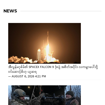
NEWS
အီလွန်မာ့စ်ခ်၏ SPACEX FALCON 9 ဒုံးပျံ အစိတ်အပိုင်း လကမ္ဘာပေါ်သို့
ဝင်ဆောင့်မိဟု ယူဆရ
—
AUGUST 6, 2026 4:21 PM