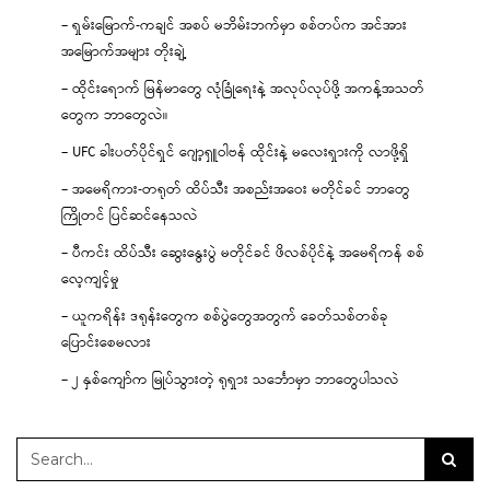
– ရှမ်းမြောက်-ကချင် အစပ် မဘိမ်းဘက်မှာ စစ်တပ်က အင်အား
အမြောက်အများ တိုးချဲ့
– ထိုင်းရောက် မြန်မာတွေ လုံခြုံရေးနဲ့ အလုပ်လုပ်ဖို့ အကန့်အသတ်
တွေက ဘာတွေလဲ။
– UFC ခါးပတ်ပိုင်ရှင် ဂျော့ရှူဝါဗန် ထိုင်းနဲ့ မလေးရှားကို လာဖို့ရှိ
– အမေရိကား-တရုတ် ထိပ်သီး အစည်းအဝေး မတိုင်ခင် ဘာတွေ
ကြိုတင် ပြင်ဆင်နေသလဲ
– ပီကင်း ထိပ်သီး ဆွေးနွေးပွဲ မတိုင်ခင် ဖိလစ်ပိုင်နဲ့ အမေရိကန် စစ်
လေ့ကျင့်မှု
– ယူကရိန်း ဒရုန်းတွေက စစ်ပွဲတွေအတွက် ခေတ်သစ်တစ်ခု
ပြောင်းစေမလား
– ၂ နှစ်ကျော်က မြုပ်သွားတဲ့ ရုရှား သင်္ဘောမှာ ဘာတွေပါသလဲ