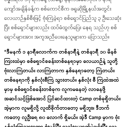
ကျော်အချိန်ခန့်က စစ်ကောင်စီက ဖရူဆိုမြို့နယ်အတွင်း
လေယာဉ်နှစ်စီးဖြင့် ဗုံးကြဲခဲ့ရာ စစ်ရှောင်ပြည်သူ ၃ ဦးသေဆုံး
ပြီး စစ်ရှောင်များလည်း ထပ်မံထွက်ပြေး နေရ သည်ဟု စစ်
ရှောင်များအား အကူအညီပေးနေသူများက ပြောသည်။
“ဒီမနက် ၁ နာရီလောက်က တစ်နာရီနဲ့ တစ်နာရီ ၁၀ မိနစ်
ကြားထဲမှာ စစ်ရှောင်စခန်းတစ်နေရာမှာ လေယာဉ်နဲ့ သူတို့
ဗုံးလာကြဲတယ်။ လာကြဲတာက နှစ်နေရာတော့ ကြဲတယ်။
တစ်နေရာကို နှစ်လုံးစီကြဲ သွားတယ်။ နှစ်လုံး စီ ကြဲထဲအထဲ
မှာမှ စစ်ရှောင်စခန်းတစ်ခုက လူကမနေတဲ့ လာနေဖို့
အဆင်သင့်ဖြစ်အောင် ပြင်ဆင်ထားတဲ့ Camp တစ်ခုရှိတယ်။
အဲ့မှာက လူမရှိလို့ လူထိခိုက်တာတော့ မရှိဘူး။ ဒီဘက်
ကတော့ လူဦးရေ ၈၀ လောက် ရှိမယ်။ အဲ့ဒီ Camp မှာက ဗုံး