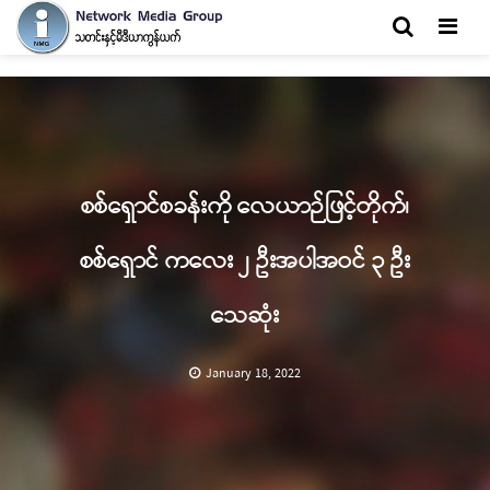
Men
စစ်ရှောင်စခန်းကို လေယာဉ်ဖြင့်တိုက်၊
စစ်ရှောင် ကလေး ၂ ဦးအပါအဝင် ၃ ဦး
သေဆုံး
January 18, 2022