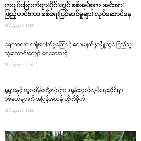
ကချင်မြောက်ဖျားပိုင်းတွင် စစ်အုပ်စုက အင်အား
ဖြည့်တင်းကာ စစ်ရေးပြင်ဆင်မှုများ လုပ်ဆောင်နေ
August 6, 2026
ရေကာတာ ကျိုးပေါက်မှုကြောင့် လေးမျက်နှာမြို့တွင် ပြည်သူ
သုံးသောင်းကျော် ရေဘေးသင့်
August 6, 2026
ရုရှားနှင့် ယူကရိန်းတို့အကြား ဒရုန်းထုတ်လုပ်ရေးဆိုင်ရာ
ပစ်မှတ်များကို အပြန်အလှန် တိုက်ခိုက်
August 6, 2026