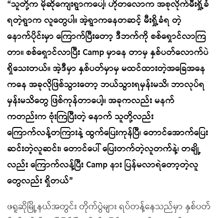
“သူတို့က မိုဆိုကျေးရွာကပေါ့၊ ဟိုတလောက အစုလိုက်မီးရှို့ခံ
ရတဲ့ရွာက လူတွေပါ။ အဲ့ရွာကနေတဆင့် မီးရှို့ခံရ တဲ့
နောက်ပိုင်းမှာ ကြောက်ပြီးတော့ ဒီဘက်ကို စစ်ရှောင်လာကြ
တာ။ စစ်ရှောင်လာပြီး Camp မှာနေ တာမှ နှစ်ပတ်လောက်ပဲ
ရှိသေးတယ်။ အဲ့ဒီမှာ နှစ်ပတ်မှာမှ မထင်ထားတဲ့အခြေအနေ
ကနေ အခုလိုဖြစ်သွားတော့ ဘယ်သွားရမှန်းမသိ၊ ဘာလုပ်ရ
မှန်းမသိတွေ ဖြစ်ကုန်တာပေါ့။ အခုကလည်း မနက်
ကတည်းက ဗုံးကြဲပြီးတဲ့ နောက် သူတို့လည်း
ကြောက်လန့်တကြားနဲ့ ထွက်ပြေးကုန်ပြီ၊ တောင်အောက်ပြေး
ဆင်းတဲ့လူဆင်း၊ တောင်ပေါ် ပြေးတက်တဲ့လူတက်နဲ့၊ တချို့
လည်း ကြောက်လန့်ပြီး Camp နား ပြန်မလာရဲတော့တဲ့လူ
တွေလည်း ရှိတယ်”
ဖရူဆိုမြို့နယ်အတွင်း တိုက်ပွဲများ ရပ်တန့်နေသည်မှာ နှစ်ပတ်