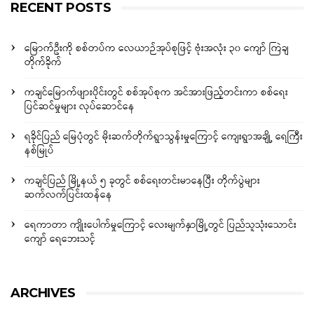
RECENT POSTS
မြောက်ဦးကို စစ်တပ်က လေယာဉ်အုပ်စုဖြင့် ဗုံးအလုံး ၃၀ ကျော် ကြဲချ
တိုက်ခိုက်
ကချင်မြောက်ဖျားပိုင်းတွင် စစ်အုပ်စုက အင်အားဖြည့်တင်းကာ စစ်ရေး
ပြင်ဆင်မှုများ လုပ်ဆောင်နေ
ရခိုင်ပြည် မြေပုံတွင် မိုးဆက်တိုက်ရွာသွန်းမှုကြောင့် ကျေးရွာအချို့ ရေကြီး
နစ်မြုပ်
ကချင်ပြည် မြို့နယ် ၅ ခုတွင် စစ်ရေးတင်းမာနေပြီး တိုက်ပွဲများ
ဆက်လက်ပြင်းထန်နေ
ရေကာတာ ကျိုးပေါက်မှုကြောင့် လေးမျက်နှာမြို့တွင် ပြည်သူသုံးသောင်း
ကျော် ရေဘေးသင့်
ARCHIVES