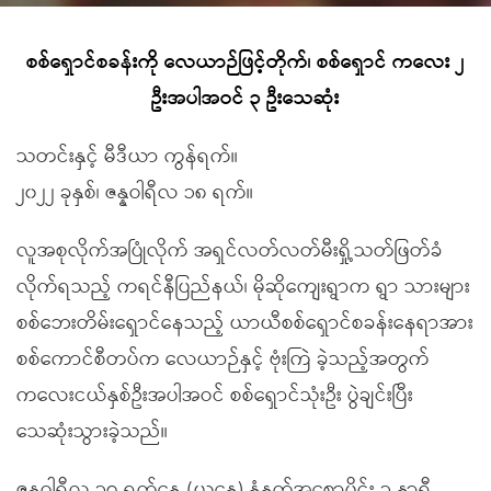
စစ်ရှောင်စခန်းကို လေယာဉ်ဖြင့်တိုက်၊ စစ်ရှောင် ကလေး ၂
ဦးအပါအဝင် ၃ ဦးသေဆုံး
သတင်းနှင့် မီဒီယာ ကွန်ရက်။
၂၀၂၂ ခုနှစ်၊ ဇန္နဝါရီလ ၁၈ ရက်။
လူအစုလိုက်အပြုံလိုက် အရှင်လတ်လတ်မီးရှို့သတ်ဖြတ်ခံ
လိုက်ရသည့် ကရင်နီပြည်နယ်၊ မိုဆိုကျေးရွာက ရွာ သားများ
စစ်ဘေးတိမ်းရှောင်နေသည့် ယာယီစစ်ရှောင်စခန်းနေရာအား
စစ်ကောင်စီတပ်က လေယာဉ်နှင့် ဗုံးကြဲ ခဲ့သည့်အတွက်
ကလေးငယ်နှစ်ဦးအပါအဝင် စစ်ရှောင်သုံးဦး ပွဲချင်းပြီး
သေဆုံးသွားခဲ့သည်။
ဇန္နဝါရီလ ၁၇ ရက်နေ့ (ယနေ့) နံနက်အစောပိုင်း ၁ နာရီ