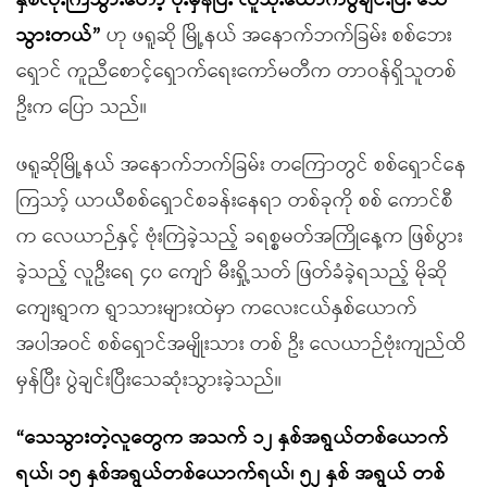
နှစ်လုံးကြဲသွားတော့ ဗုံးမှန်ပြီး လူသုံးယောက်ပွဲချင်းပြီး သေ
သွားတယ်”
ဟု ဖရူဆို မြို့နယ် အနောက်ဘက်ခြမ်း စစ်ဘေး
ရှောင် ကူညီစောင့်ရှောက်ရေးကော်မတီက တာဝန်ရှိသူတစ်
ဦးက ပြော သည်။
ဖရူဆိုမြို့နယ် အနောက်ဘက်ခြမ်း တကြောတွင် စစ်ရှောင်နေ
ကြသာ့် ယာယီစစ်ရှောင်စခန်းနေရာ တစ်ခုကို စစ် ကောင်စီ
က လေယာဉ်နှင့် ဗုံးကြဲခဲ့သည့် ခရစ္စမတ်အကြိုနေ့က ဖြစ်ပွား
ခဲ့သည့် လူဦးရေ ၄၀ ကျော် မီးရှို့သတ် ဖြတ်ခံခဲ့ရသည့် မိုဆို
ကျေးရွာက ရွာသားများထဲမှာ ကလေးငယ်နှစ်ယောက်
အပါအဝင် စစ်ရှောင်အမျိုးသား တစ် ဦး လေယာဉ်ဗုံးကျည်ထိ
မှန်ပြီး ပွဲချင်းပြီးသေဆုံးသွားခဲ့သည်။
“သေသွားတဲ့လူတွေက အသက် ၁၂ နှစ်အရွယ်တစ်ယောက်
ရယ်၊ ၁၅ နှစ်အရွယ်တစ်ယောက်ရယ်၊ ၅၂ နှစ် အရွယ် တစ်