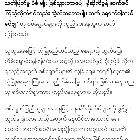
သတ်ဖြတ်မှု ပုံစံ မျိုး ဖြစ်သွားတာပေါ့။ မိုဆိုကိစ္စနဲ့ ဆက်စပ်
ကြည့်လိုက်ရင်လည်း အဲ့လိုသဘောမျိုး သက် ရောက်ပါတယ်
ခင်ဗျ”
ဟု စစ်ရှောင်များကို ကူညီပေးနေသူက ဆက်
ပြောသည်။
လူထုအနေဖြင့် လုံခြုံမည်ထင်သည့် နေရာကို ထွက်ပြေး
တိမ်းရှောင်နေကြရင်း ယခုကဲ့သို့ လေယာဉ်နှင့် ဗုံးကြဲခံ လိုက်
ရသည့်အတွက် စစ်ရှောင်များ၏ လုံခြုံရေး၊ ကရင်နီလူထု၏
လုံခြုံရေးမှာ ကြီးမားသည့် စိန်ခေါ်မှု တစ်ရပ် ဖြစ်လာနေသည်
ဟု စစ်ရှောင်များအား ကူညီနေသူများက ဆိုသည်။
စစ်ရှောင်ပြည်သူများအနေဖြင့် နေအိမ်အိုးအိမ်များကို စွန့်ခွာ
ထွက်ပြေးလာရသည့်အတွက် နေထိုင်စားသောက် ရေး၊
ဆေးဝါး အခက်အခဲရှိနေသည့်ကြားက ယခုသည် အသက်
လွတ်ရေး၊ အသက်ရှင်သန်ရေးက အဓိက ဖြစ် လာသည်ဟု