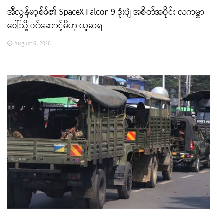
အီလွန်မာ့စ်ခ်၏ SpaceX Falcon 9 ဒုံးပျံ အစိတ်အပိုင်း လကမ္ဘာ
ပေါ်သို့ ဝင်ဆောင့်မိဟု ယူဆရ
August 6, 2026