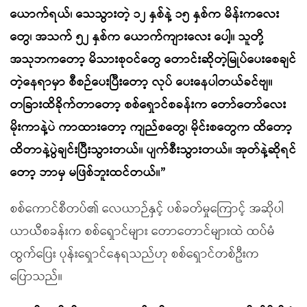
ယောက်ရယ်၊ သေသွားတဲ့ ၁၂ နှစ်နဲ့ ၁၅ နှစ်က မိန်းကလေး
တွေ၊ အသက် ၅၂ နှစ်က ယောက်ကျားလေး ပေါ့။ သူတို့
အသုဘကတော့ မိသားစုဝင်တွေ တောင်းဆိုတဲ့မြုပ်ပေးစေချင်
တဲ့နေရာမှာ စီစဉ်ပေးပြီးတော့ လုပ် ပေးနေပါတယ်ခင်ဗျ။
တခြားထိခိုက်တာတော့ စစ်ရှောင်စခန်းက တော်တော်လေး
မိုးကာနဲ့ပဲ ကာထားတော့ ကျည်စတွေ၊ မိုင်းစတွေက ထိတော့
ထိတာနဲ့ပွဲချင်းပြီးသွားတယ်။ ပျက်စီးသွားတယ်။ အုတ်နဲ့ဆိုရင်
တော့ ဘာမှ မဖြစ်ဘူးထင်တယ်။”
စစ်ကောင်စီတပ်၏ လေယာဉ်နှင့် ပစ်ခတ်မှုကြောင့် အဆိုပါ
ယာယီစခန်းက စစ်ရှောင်များ တောတောင်များထဲ ထပ်မံ
ထွက်ပြေး ပုန်းရှောင်နေရသည်ဟု စစ်ရှောင်တစ်ဦးက
ပြောသည်။