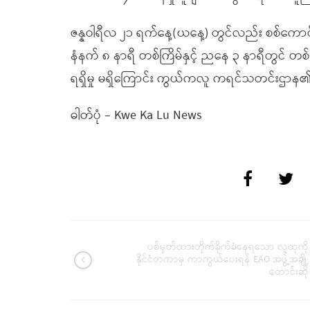
ဇန္နဝါရီလ ၂၁ ရက်နေ့(ယနေ့) တွင်လည်း စစ်ကောင်စ
နံနက် ၈ နာရီ တစ်ကြိမ်နှင့် ညနေ ၃ နာရီတွင် တစ်ကြိ
ရရှိမှု မရှိကြောင်း ကွယ်ကလူ ကရင်သတင်းဌာ
ဓါတ်ပုံ – Kwe Ka Lu News
ပစ်မှတ်ထားတိုက်ခိုက်ခံနေရသော လူထုကို
နိုင်ငံတကာမှ ကာကွယ်ပေးရန် EAO အဖွဲ့အချို့
တောင်းဆို