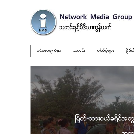
ပင်မစာမျက်နှာ
သတင်း
ဓါတ်ပုံများ
ဗွီဒီယ
မြိတ်-ထားဝယ်ခရိုင်အတ
အကူ