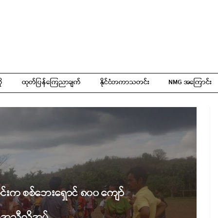
ို
ထုတ်ပြန်ကြေညာချက်
နိုင်ငံတကာသတင်း
NMG အကြောင်း
ွင်းက စစ်ဘေးရှောင် ၈၀၀ ကျော်
အညီလိုအပ်