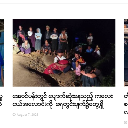
သူ
အောင်ပန်းတွင် ပျောက်ဆုံးနေသည့် ကလေး
တ
်
ငယ်အလောင်းကို ရေတွင်းပျက်၌တွေ့ရှိ
စ
August 7, 2026