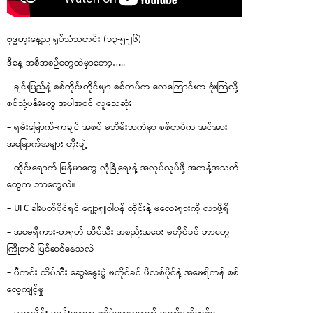
ဗုဒ္ဓဟူးနေ့ည ရုပ်သံသတင်း (၁၃-၅-၂၆)
ဒီနေ့ အစီအစဉ်တွေထဲမှာတော့…..
– ချင်းပြည်နဲ့ စစ်ကိုင်းတိုင်းမှာ စစ်တပ်က လေကြောင်းက ဗုံးကြဲလို့
စစ်သုံ့ပန်းတွေ အပါအဝင် လူသေဆုံး
– ရှမ်းမြောက်-ကချင် အစပ် မဘိမ်းဘက်မှာ စစ်တပ်က အင်အား
အမြောက်အများ တိုးချဲ့
– ထိုင်းရောက် မြန်မာတွေ လုံခြုံရေးနဲ့ အလုပ်လုပ်ဖို့ အကန့်အသတ်
တွေက ဘာတွေလဲ။
– UFC ခါးပတ်ပိုင်ရှင် ဂျော့ရှူဝါဗန် ထိုင်းနဲ့ မလေးရှားကို လာဖို့ရှိ
– အမေရိကား-တရုတ် ထိပ်သီး အစည်းအဝေး မတိုင်ခင် ဘာတွေ
ကြိုတင် ပြင်ဆင်နေသလဲ
– ပီကင်း ထိပ်သီး ဆွေးနွေးပွဲ မတိုင်ခင် ဖိလစ်ပိုင်နဲ့ အမေရိကန် စစ်
လေ့ကျင့်မှု