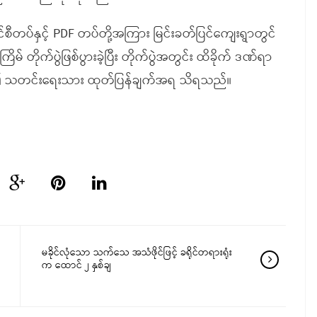
ီတပ်နှင့် PDF တပ်တို့အကြား မြင်းခတ်ပြင်ကျေးရွာတွင်
မ် တိုက်ပွဲဖြစ်ပွားခဲ့ပြီး တိုက်ပွဲအတွင်း ထိခိုက် ဒဏ်ရာ
န၏ သတင်းရေးသား ထုတ်ပြန်ချက်အရ သိရသည်။
မခိုင်လုံသော သက်သေ အသံဖိုင်ဖြင့် ခရိုင်တရားရုံး
က ထောင် ၂ နှစ်ချ