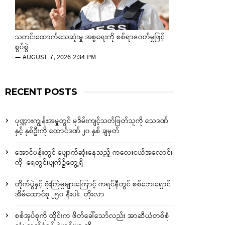
သတင်းထောက်သေဆုံးမှု အစ္စရေးကို စစ်ရာဇဝတ်မှုဖြင့်
စွပ်စွဲ
—
AUGUST 7, 2026 2:34 PM
RECENT POSTS
ပုဏ္ဏားကျွန်းအမှုတွင် မုဒိမ်းကျင့်သတ်ဖြတ်သူကို သေဒဏ်
နှင့် နှစ်ဦးကို ထောင်ဒဏ် ၂၀ နှစ် ချမှတ်
အောင်ပန်းတွင် ပျောက်ဆုံးနေသည့် ကလေးငယ်အလောင်း
ကို ရေတွင်းပျက်၌တွေ့ရှိ
တိုက်ပွဲနှင့် ဗုံးကြဲမှုများကြောင့် ကရင်နီတွင် စစ်ဘေးရှောင်
အိမ်ထောင်စု ၂၅၀ နီးပါး တိုးလာ
စစ်အုပ်စုကို ထိုင်းက ဖိတ်ခေါ်သော်လည်း အာဆီယံတစ်စုံ