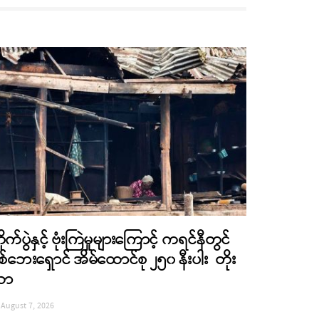
ိုက်ပွဲနှင့် ဗုံးကြဲမှုများကြောင့် ကရင်နီတွင်
စ်ဘေးရှောင် အိမ်ထောင်စု ၂၅၀ နီးပါး တိုး
လာ
August 7, 2026