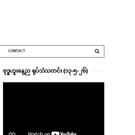
CONTACT
ဗုဒ္ဓဟူးနေ့ည ရုပ်သံသတင်း (၁၃-၅-၂၆)