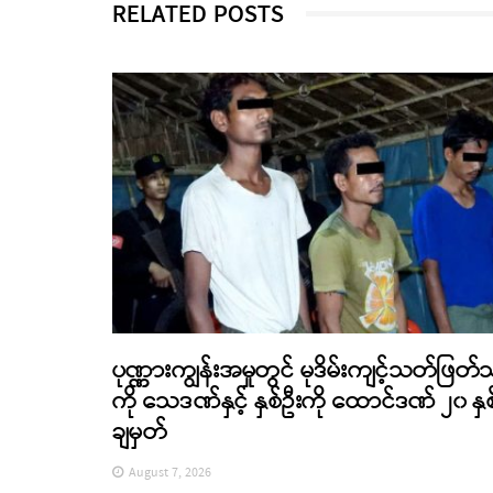
RELATED POSTS
ပုဏ္ဏားကျွန်းအမှုတွင် မုဒိမ်းကျင့်သတ်ဖြတ်
ကို သေဒဏ်နှင့် နှစ်ဦးကို ထောင်ဒဏ် ၂၀ နှစ
ချမှတ်
August 7, 2026