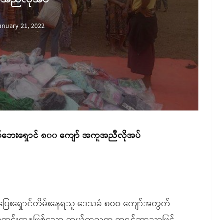
anuary 21, 2022
စ်ဘေးရှောင် ၈၀၀ ကျော် အကူအညီလိုအပ်
ွက်ပြေးရှောင်တိမ်းနေရသူ ဒေသခံ ၈၀၀ ကျော်အတွက်