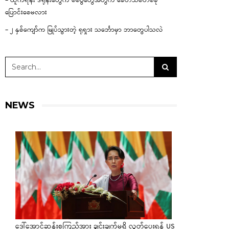
– ယူကရိန်း ဒရုန်းတွေက စစ်ပွဲတွေအတွက် ခေတ်သစ်တစ်ခု
ပြောင်းစေမလား
– ၂ နှစ်ကျော်က မြုပ်သွားတဲ့ ရုရှား သင်္ဘောမှာ ဘာတွေပါသလဲ
NEWS
ဒေါ်အောင်ဆန်းစုကြည်အား ချွင်းချက်မရှိ လွှတ်ပေးရန် US