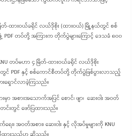
သတင်းဌာနဖြစ်သော ကွယ်ကလူက ကရင်ဘာသာဖြင့်
-ထားဝယ်ခရိုင် လယ်ဒိုစိုး (ထားဝယ်) မြို့နယ်တွင် စစ်
့ PDF တပ်တို့ အကြားက တိုက်ပွဲများကြောင့် ဒေသခံ ၈၀၀
 KNU တပ်မဟာ ၄ မြိတ်-ထားဝယ်ခရိုင် လယ်ဒိုစိုး
တွင် PDF နှင့် စစ်ကောင်စီတပ်တို့ တိုက်ပွဲဖြစ်ပွားလာသည့်
်ဘေးရှောင်လာခဲ့ကြသည်။
များမှာ အစားအသောက်အပြင် စောင်၊ ဖျာ၊ ဆေးဝါး အဝတ်
င်းတွင် ဖော်ပြထားသည်။
်ရေး၊ အဝတ်အစား၊ ဆေးဝါး နှင့် လိုအပ်မှုများကို KNU
ညီထားသည်ဟု ဆိုသည်။