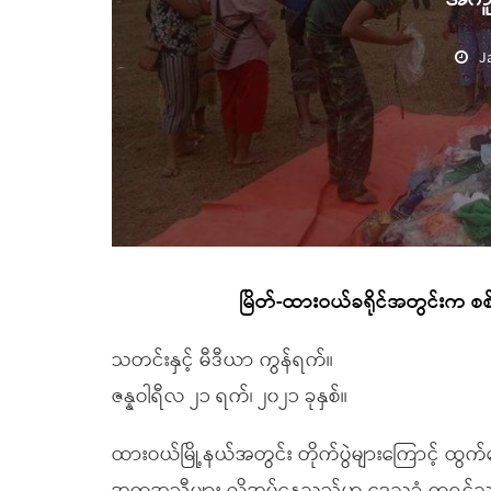
J
မြိတ်-ထားဝယ်ခရိုင်အတွင်းက စ
သတင်းနှင့် မီဒီယာ ကွန်ရက်။
ဇန္နဝါရီလ ၂၁ ရက်၊ ၂၀၂၁ ခုနှစ်။
ထားဝယ်မြို့နယ်အတွင်း တိုက်ပွဲများကြောင့် ထ