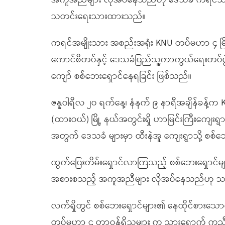
အကူအညီများ လိုအပ်နေသည်ဟု ဒေသခံ ကရင်
သတင်းရေးသားထားသည်။
ကရင်အမျိုးသား အစည်းအရုံး KNU တပ်မဟာ ၄ မြိတ်
ကောင်စီတပ်နှင့် ဒေသခံပြည်သူ့ကာကွယ်ရေးတပ်ဖွဲ
ကျော် စစ်ဘေးရှောင်နေရခြင်း ဖြစ်သည်။
ဇန္နဝါရီလ ၂၀ ရက်နေ့၊ နံနက် ၉ နာရီအချိန်ခန့်က
(ထားဝယ်) မြို့ နယ်အတွင်းရှိ ဟာမြင်းကြီးကျေးရွာ
အတွက် ဒေသခံ များမှာ ထီးနဲအူ ကျေးရွာသို့ စစ
ထွက်ပြေးတိမ်းရှောင်လာကြသည့် စစ်ဘေးရှောင်
အစားစသည့် အကူအညီများ လိုအပ်နေသည်ဟု သတ
လက်ရှိတွင် စစ်ဘေးရှောင်များ၏ နေထိုင်စားသောက
တပ်မဟာ ၄ တာဝန်ရှိသူများ က သွားရောက် ကူ