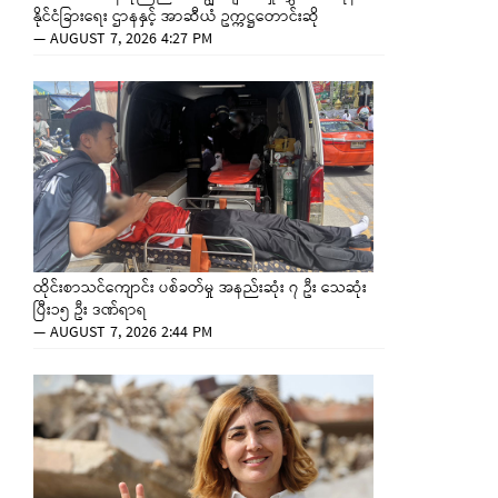
နိုင်ငံခြားရေး ဌာနနှင့် အာဆီယံ ဥက္ကဋ္ဌတောင်းဆို
—
AUGUST 7, 2026 4:27 PM
ထိုင်းစာသင်ကျောင်း ပစ်ခတ်မှု အနည်းဆုံး ၇ ဦး သေဆုံး
ပြီး၁၅ ဦး ဒဏ်ရာရ
—
AUGUST 7, 2026 2:44 PM