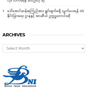
လုံး လက်ခံရန် ခဲယဉ်းဟု ဆို
ဒေါ်အောင်ဆန်းစုကြည်အား ချွင်းချက်မရှိ လွှတ်ပေးရန် US
နိုင်ငံခြားရေး ဌာနနှင့် အာဆီယံ ဥက္ကဋ္ဌတောင်းဆို
ARCHIVES