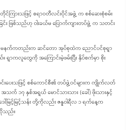
တိုင်ကြားသဖြင့် ဧရာဝတီလင်းပိုင်အဖွဲ့ က စစ်ဆေးစုံစမ်း
ုက်ခြင်း ဖြစ်သည်ဟု ဝါးခယ်မ ပြောက်ကျားတပ်ဖွဲ့ က သတင်း
်ရီ ၃) မနက်ကတည်းက ဆင်တော အုပ်စုထဲက ညောင်ပင်စုရွာ
ရွာကလူတွေကို အကြောင်းမဲ့ဖမ်းပြီး နှိပ်စက်မှာ စိုး
ပေးသဖြင့် စစ်ကောင်စီ၏ တပ်ဖွဲ့ဝင်များက ကျိုက်လတ်
ေ အသက် ၁၇ နှစ်အရွယ် မောင်သားသား (ခေါ်) ဖိုးသားနှင့်
်မြင့်မြင့်သန်း တို့ကိုလည်း ဇန္နဝါရီလ ၁ ရက်နေ့က
ဆိုသည်။