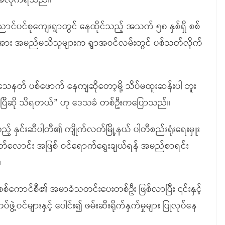
တ်ခံလိုက်ရသည်။
င်ပင်စုကျေးရွာတွင် နေထိုင်သည့် အသက် ၅၈ နှစ်ရှိ စစ်
းအား အမည်မသိသူများက ရွာအဝင်လမ်းတွင် ပစ်သတ်လိုက်
တ် ပစ်ဖောက် နေကျဆိုတော့မို့ သိပ်မထူးဆန်းပါ ဘူး
 သေပြီဆို သိရတယ်” ဟု ဒေသခံ တစ်ဦးကပြောသည်။
 နှင်းဆီပါတီ၏ ကျိုက်လတ်မြို့နယ် ပါတီစည်းရုံးရေးမှူး
မတ်လောင်း အဖြစ် ဝင်ရောက်ရွေးချယ်ရန် အမည်စာရင်း
။
်ကောင်စီ၏ အမာခံသတင်းပေးတစ်ဦး ဖြစ်လာပြီး ၎င်းနှင့်
့ဝင်များနှင့် ပေါင်း၍ ဖမ်းဆီးရိုက်နှက်မှုများ ပြုလုပ်နေ