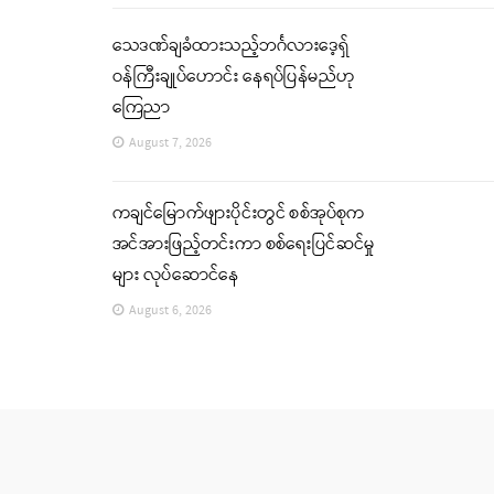
သေဒဏ်ချခံထားသည့်ဘင်္ဂလားဒေ့ရှ်
ဝန်ကြီးချုပ်ဟောင်း နေရပ်ပြန်မည်ဟု
ကြေညာ
August 7, 2026
ကချင်မြောက်ဖျားပိုင်းတွင် စစ်အုပ်စုက
အင်အားဖြည့်တင်းကာ စစ်ရေးပြင်ဆင်မှု
များ လုပ်ဆောင်နေ
August 6, 2026