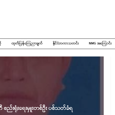
ို
ထုတ်ပြန်ကြေညာချက်
နိုင်ငံတကာသတင်း
NMG အကြောင်း
ီ စည်းရုံးရေးမှူးတစ်ဦး ပစ်သတ်ခံရ