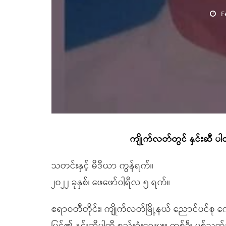
F
ကျိုက်လတ်တွင် နှင်းဆီ ပါ
သတင်းနှင့် မီဒီယာ ကွန်ရက်။
၂၀၂၂ ခုနှစ်၊ ဖေဖော်ဝါရီလ ၅ ရက်။
ဧရာဝတီတိုင်း၊ ကျိုက်လတ်မြို့နယ် ညောင်ပင်စု 