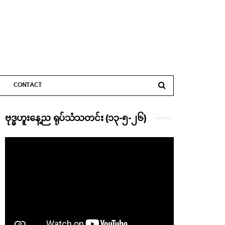
CONTACT
ဗုဒ္ဓဟူးနေ့ည ရုပ်သံသတင်း (၁၃-၅-၂၆)