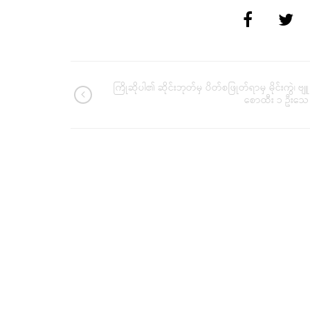
ကြိုဆိုပါ၏ ဆိုင်းဘုတ်မှ ပိတ်စဖြုတ်ရာမှ မိုင်းကွဲ၊ ဗျူ
စောထီး ၁ ဦးသေ