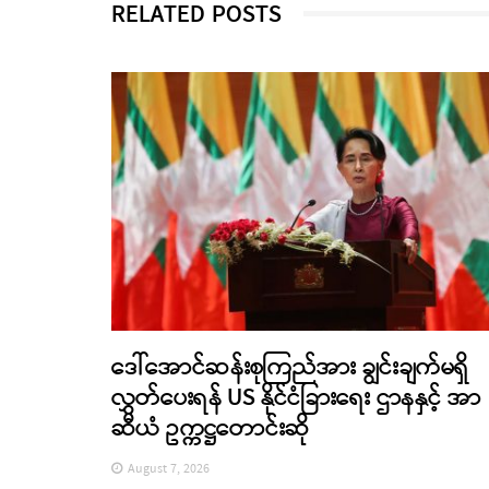
RELATED POSTS
ဒေါ်အောင်ဆန်းစုကြည်အား ချွင်းချက်မရှိ
လွှတ်ပေးရန် US နိုင်ငံခြားရေး ဌာနနှင့် အာ
ဆီယံ ဥက္ကဋ္ဌတောင်းဆို
August 7, 2026