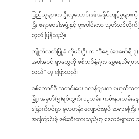
ပြည်သူများက ဦးလှသောင်း၏ အနိုင်ကျင့်မှုများကို 
ပြီး ဧရာဗေဒါအဖွဲ့နှင့် ပူးပေါင်းကာ သုတ်သင်လိ
ထုတ် ပြန်သည်။
ကျိုက်လတ်မြို့ခံ ကိုမင်းဦး က “ဒီနေ့ (ဖေဖော
အပါအဝင် ရွာတွေကို စစ်တပ်နဲ့ရဲက မွှေနေသိရတယ်။ 
တယ်” ဟု ပြောသည်။
စစ်ကောင်စီ သတင်းပေး ဒလန်များက မဟုတ်သတင်း
မြို့၊ အမှတ်(၅)ရပ်ကွက်၊ ၁၃လမ်း၊ ကမ်းနားလမ်းန
ခြောက်ပင်ရွာ မူလတန်း ကျောင်းအုပ် ဆရာမကြီး ဒေါ
အကြောင်းမဲ့ ဖမ်းဆီးထားသည်ဟု ဒေသခံများက 