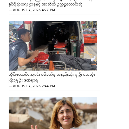
နိုင်ငံခြားရေး ဌာနနှင့် အာဆီယံ ဥက္ကဋ္ဌတောင်းဆို
—
AUGUST 7, 2026 4:27 PM
ထိုင်းစာသင်ကျောင်း ပစ်ခတ်မှု အနည်းဆုံး ၇ ဦး သေဆုံး
ပြီး၁၅ ဦး ဒဏ်ရာရ
—
AUGUST 7, 2026 2:44 PM