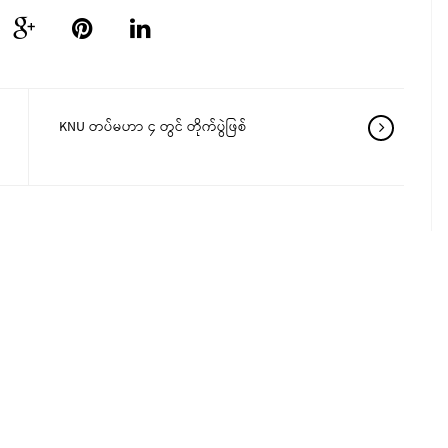
KNU တပ်မဟာ ၄ တွင် တိုက်ပွဲဖြစ်