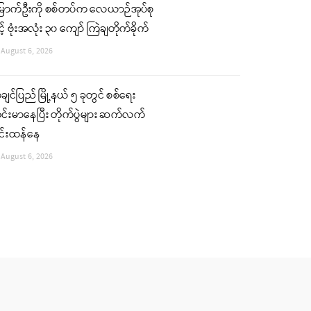
ြောက်ဦးကို စစ်တပ်က လေယာဉ်အုပ်စု
င့် ဗုံးအလုံး ၃၀ ကျော် ကြဲချတိုက်ခိုက်
August 6, 2026
ျင်ပြည် မြို့နယ် ၅ ခုတွင် စစ်ရေး
်းမာနေပြီး တိုက်ပွဲများ ဆက်လက်
ြင်းထန်နေ
August 6, 2026