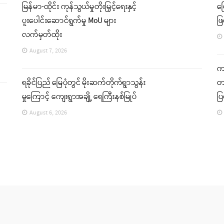
မြန်မာ-ထိုင်း ကုန်သွယ်မှုတိုးမြှင့်ရေးနှင့်
မ
ပူးပေါင်းဆောင်ရွက်မှု MoU များ
ဖြ
လက်မှတ်ထိုး
August 7, 2026
ကခ
ရခိုင်ပြည် မြေပုံတွင် မိုးဆက်တိုက်ရွာသွန်း
တင
မှုကြောင့် ကျေးရွာအချို့ ရေကြီးနစ်မြုပ်
ပ
August 6, 2026