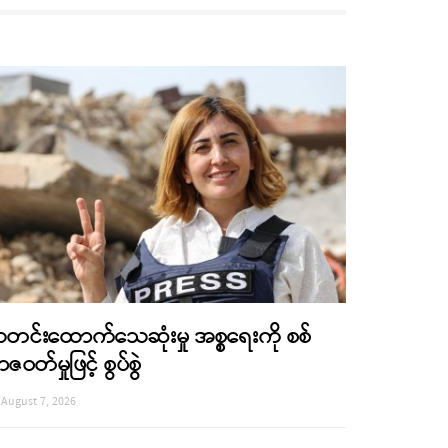
တင်းထောက်သေဆုံးမှု အစ္စရေးကို စစ်
ာဇဝတ်မှုဖြင့် စွပ်စွဲ
August 7, 2026