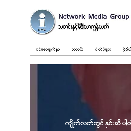
ပင်မစာမျက်နှာ
သတင်း
ဓါတ်ပုံများ
ဗွီဒီယ
ကျိုက်လတ်တွင် နှင်းဆီ ပါတ