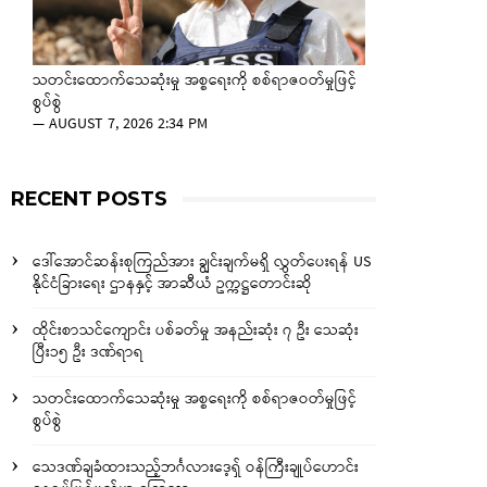
သတင်းထောက်သေဆုံးမှု အစ္စရေးကို စစ်ရာဇဝတ်မှုဖြင့်
စွပ်စွဲ
—
AUGUST 7, 2026 2:34 PM
RECENT POSTS
ဒေါ်အောင်ဆန်းစုကြည်အား ချွင်းချက်မရှိ လွှတ်ပေးရန် US
နိုင်ငံခြားရေး ဌာနနှင့် အာဆီယံ ဥက္ကဋ္ဌတောင်းဆို
ထိုင်းစာသင်ကျောင်း ပစ်ခတ်မှု အနည်းဆုံး ၇ ဦး သေဆုံး
ပြီး၁၅ ဦး ဒဏ်ရာရ
သတင်းထောက်သေဆုံးမှု အစ္စရေးကို စစ်ရာဇဝတ်မှုဖြင့်
စွပ်စွဲ
သေဒဏ်ချခံထားသည့်ဘင်္ဂလားဒေ့ရှ် ဝန်ကြီးချုပ်ဟောင်း