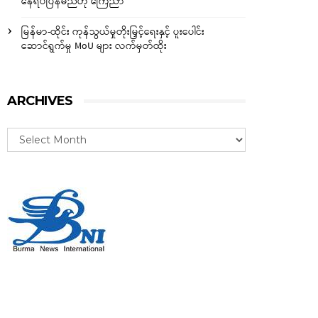
နေရပ်ပြန်မည်ဟု ကြေညာ
မြန်မာ-ထိုင်း ကုန်သွယ်မှုတိုးမြှင့်ရေးနှင့် ပူးပေါင်း
ဆောင်ရွက်မှု MoU များ လက်မှတ်ထိုး
ARCHIVES