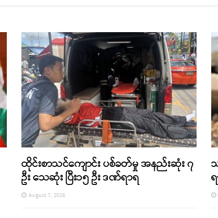
ထိုင်းစာသင်ကျောင်း ပစ်ခတ်မှု အနည်းဆုံး ၇
သ
ဦး သေဆုံး ပြီး၁၅ ဦး ဒဏ်ရာရ
ရ
August 7, 2026