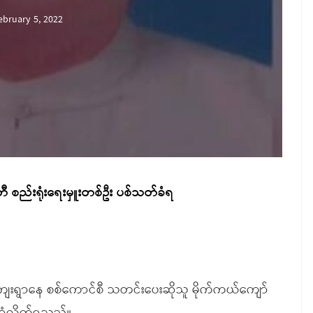
ebruary 5, 2022
တီ စည်းရုံးရေးမှူးတစ်ဦး ပစ်သတ်ခံရ
ကျေးရွာနေ စစ်ကောင်စီ သတင်းပေးဆိုသူ မိုက်ကယ်ကျော်