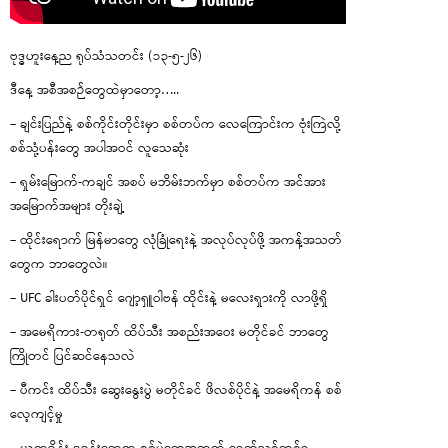
ဗုဒ္ဓဟူးနေ့ည ရုပ်သံသတင်း (၁၃-၅-၂၆)
ဒီနေ့ အစီအစဉ်တွေထဲမှာတော့…..
– ချင်းပြည်နဲ့ စစ်ကိုင်းတိုင်းမှာ စစ်တပ်က လေကြောင်းက ဗုံးကြဲလို့
စစ်သုံ့ပန်းတွေ အပါအဝင် လူသေဆုံး
– ရှမ်းမြောက်-ကချင် အစပ် မဘိမ်းဘက်မှာ စစ်တပ်က အင်အား
အမြောက်အများ တိုးချဲ့
– ထိုင်းရောက် မြန်မာတွေ လုံခြုံရေးနဲ့ အလုပ်လုပ်ဖို့ အကန့်အသတ်
တွေက ဘာတွေလဲ။
– UFC ခါးပတ်ပိုင်ရှင် ဂျော့ရှူဝါဗန် ထိုင်းနဲ့ မလေးရှားကို လာဖို့ရှိ
– အမေရိကား-တရုတ် ထိပ်သီး အစည်းအဝေး မတိုင်ခင် ဘာတွေ
ကြိုတင် ပြင်ဆင်နေသလဲ
– ပီကင်း ထိပ်သီး ဆွေးနွေးပွဲ မတိုင်ခင် ဖိလစ်ပိုင်နဲ့ အမေရိကန် စစ်
လေ့ကျင့်မှု