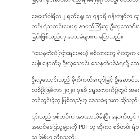
မြင့်၏ နှင်းဆီပါတီ စည်းရုံးရေးမှူး တစ်ဦး ပစ်သ
ဖေဖော်ဝါရီလ ၂ ရက်နေ့၊ ည ၇နာရီ ဝန်းကျင်က ညော
တပ်၊ ရဲသတင်းပေးဟု နာမည်ကြီးသူ ဦးလှသောင်
ခြင်းဖြစ်သည်ဟု ဒေသခံများက ပြောသည်။
“သေနတ်သံကြားရပေမယ့် စစ်သားတွေ ရဲတွေက သေန
ပေါ့။ နောက်မှ ဦးလှသောင်း သေနတ်ပစ်ခံရလို့
ဦးလှသောင်းသည် မိုက်ကယ်ကျော်မြင့် ဦးဆောင်သည့်
တစ်ဦးဖြစ်ကာ ၂၀၂၀ ခုနှစ် ရွေးကောက်ပွဲတွင် အ
တင်သွင်းခဲ့သူ ဖြစ်သည်ဟု ဒေသခံများက ဆိုသည်
၎င်းသည် စစ်တပ်က အာဏာသိမ်းပြီး နောက်တွင် စစ
အဆင်မပြေသူများကို PDF ဟု ဆိုကာ စစ်တပ်၊ ရဲတပ်ဖွဲ
သူ ဖြစ်ဟု သိရသည်။