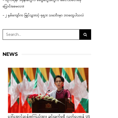
– ယူကရိန်း ဒရုန်းတွေက စစ်ပွဲတွေအတွက် ခေတ်သစ်တစ်ခု
ပြောင်းစေမလား
– ၂ နှစ်ကျော်က မြုပ်သွားတဲ့ ရုရှား သင်္ဘောမှာ ဘာတွေပါသလဲ
NEWS
ဒေါ်အောင်ဆန်းစုကြည်အား ချွင်းချက်မရှိ လွှတ်ပေးရန် US