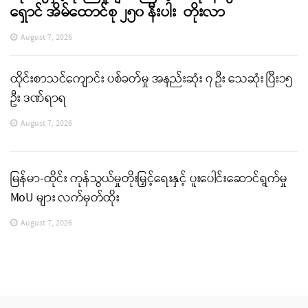
ရှောင် အိမ်ထောင်စု ၂၅၀ နီးပါး တိုးလာ
August 7, 2026
ထိုင်းစာသင်ကျောင်း ပစ်ခတ်မှု အနည်းဆုံး ၇ ဦး သေဆုံး ပြီး၁၅
ဦး ဒဏ်ရာရ
August 7, 2026
မြန်မာ-ထိုင်း ကုန်သွယ်မှုတိုးမြှင့်ရေးနှင့် ပူးပေါင်းဆောင်ရွက်မှု
MoU များ လက်မှတ်ထိုး
August 7, 2026