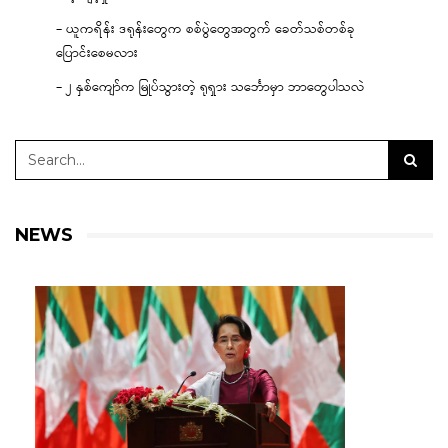
– ယူကရိန်း ဒရုန်းတွေက စစ်ပွဲတွေအတွက် ခေတ်သစ်တစ်ခု
ပြောင်းစေမလား
– ၂ နှစ်ကျော်က မြုပ်သွားတဲ့ ရုရှား သင်္ဘောမှာ ဘာတွေပါသလဲ
NEWS