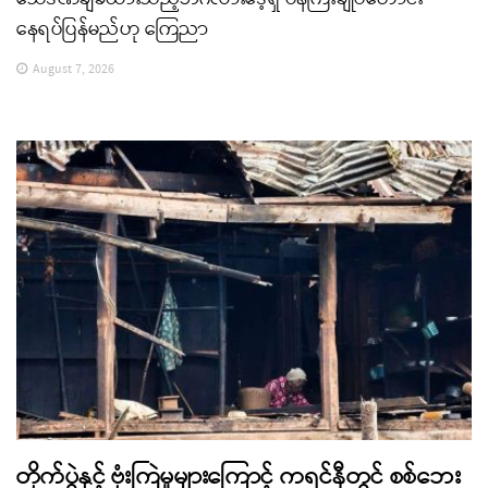
နေရပ်ပြန်မည်ဟု ကြေညာ
August 7, 2026
တိုက်ပွဲနှင့် ဗုံးကြဲမှုများကြောင့် ကရင်နီတွင် စစ်ဘေး