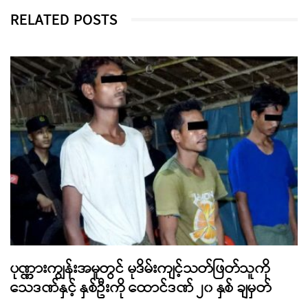
RELATED POSTS
ပုဏ္ဏားကျွန်းအမှုတွင် မုဒိမ်းကျင့်သတ်ဖြတ်သူကို
သေဒဏ်နှင့် နှစ်ဦးကို ထောင်ဒဏ် ၂၀ နှစ် ချမှတ်