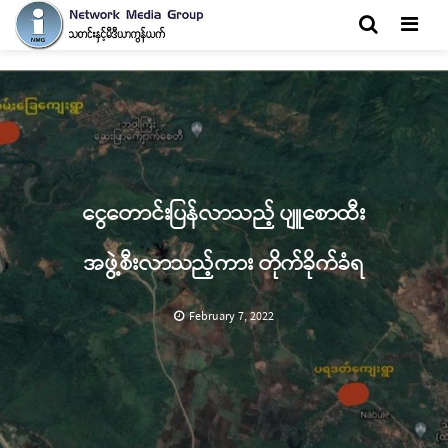
Men
ငွေတောင်းပြန်လာသည့် ပျူစောထီး
အဖွဲ့စီးလာသည့်ကား တိုက်ခိုက်ခံရ
February 7, 2022