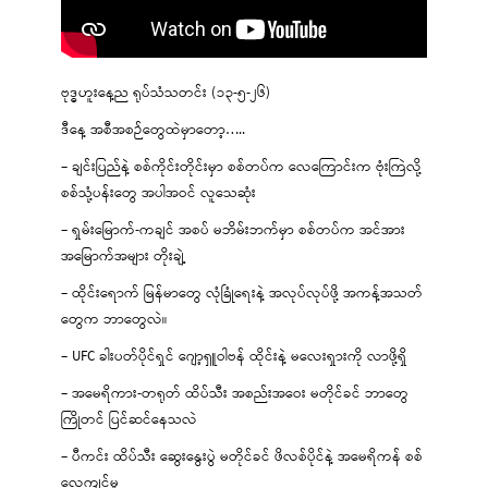
ဗုဒ္ဓဟူးနေ့ည ရုပ်သံသတင်း (၁၃-၅-၂၆)
ဒီနေ့ အစီအစဉ်တွေထဲမှာတော့…..
– ချင်းပြည်နဲ့ စစ်ကိုင်းတိုင်းမှာ စစ်တပ်က လေကြောင်းက ဗုံးကြဲလို့
စစ်သုံ့ပန်းတွေ အပါအဝင် လူသေဆုံး
– ရှမ်းမြောက်-ကချင် အစပ် မဘိမ်းဘက်မှာ စစ်တပ်က အင်အား
အမြောက်အများ တိုးချဲ့
– ထိုင်းရောက် မြန်မာတွေ လုံခြုံရေးနဲ့ အလုပ်လုပ်ဖို့ အကန့်အသတ်
တွေက ဘာတွေလဲ။
– UFC ခါးပတ်ပိုင်ရှင် ဂျော့ရှူဝါဗန် ထိုင်းနဲ့ မလေးရှားကို လာဖို့ရှိ
– အမေရိကား-တရုတ် ထိပ်သီး အစည်းအဝေး မတိုင်ခင် ဘာတွေ
ကြိုတင် ပြင်ဆင်နေသလဲ
– ပီကင်း ထိပ်သီး ဆွေးနွေးပွဲ မတိုင်ခင် ဖိလစ်ပိုင်နဲ့ အမေရိကန် စစ်
လေ့ကျင့်မှု