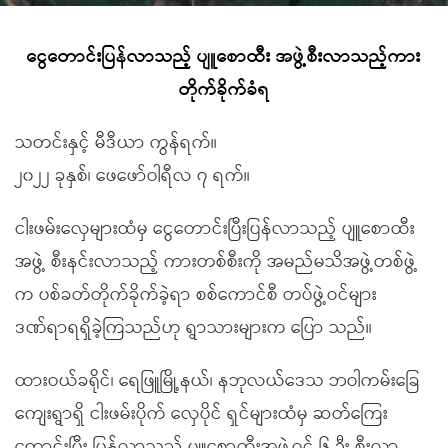
ငွေတောင်းပြန်လာသည့် ပျူစောထီး အဖွဲ့စီးလာသည့်ကား
တိုက်ခိုက်ခံရ
သတင်းနှင့် မီဒီယာ ကွန်ရက်။
၂၀၂၂ ခုနှစ်၊ ဖေဖော်ဝါရီလ ၇ ရက်။
ငါးဖမ်းလှေများထံမှ ငွေတောင်းပြီးပြန်လာသည့် ပျူစောထီး
အဖွဲ့ စီးနင်းလာသည့် ကားတစ်စီးကို အမည်မသိအဖွဲ့တစ်ဖွဲ့
က ပစ်ခတ်တိုက်ခိုက်ခဲ့ရာ စစ်ကောင်စီ တပ်ဖွဲ့ဝင်များ
ဒဏ်ရာရရှိခဲ့ကြသည်ဟု ရွာသားများက ပြော သည်။
ထားဝယ်ခရိုင်၊ ရေဖြူမြို့နယ်၊ နဘုလယ်ဒေသ ဘဝါကမ်းခြေ
ကျေးရွာရှိ ငါးဖမ်းပိုက် လှေပိုင် ရှင်များထံမှ ဆတ်ကြေး
တောင်းပြီး ပြန်လာသည့် ပျူစောထီးအဖွဲ့ဝင် ၆ ဦး စီးလာ