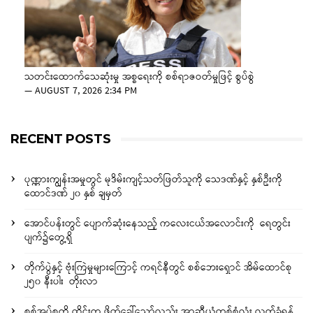
သတင်းထောက်သေဆုံးမှု အစ္စရေးကို စစ်ရာဇဝတ်မှုဖြင့် စွပ်စွဲ
—
AUGUST 7, 2026 2:34 PM
RECENT POSTS
ပုဏ္ဏားကျွန်းအမှုတွင် မုဒိမ်းကျင့်သတ်ဖြတ်သူကို သေဒဏ်နှင့် နှစ်ဦးကို
ထောင်ဒဏ် ၂၀ နှစ် ချမှတ်
အောင်ပန်းတွင် ပျောက်ဆုံးနေသည့် ကလေးငယ်အလောင်းကို ရေတွင်း
ပျက်၌တွေ့ရှိ
တိုက်ပွဲနှင့် ဗုံးကြဲမှုများကြောင့် ကရင်နီတွင် စစ်ဘေးရှောင် အိမ်ထောင်စု
၂၅၀ နီးပါး တိုးလာ
စစ်အုပ်စုကို ထိုင်းက ဖိတ်ခေါ်သော်လည်း အာဆီယံတစ်စုံလုံး လက်ခံရန်