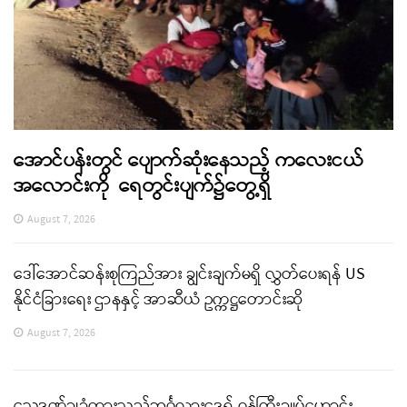
အောင်ပန်းတွင် ပျောက်ဆုံးနေသည့် ကလေးငယ်
အလောင်းကို ရေတွင်းပျက်၌တွေ့ရှိ
August 7, 2026
ဒေါ်အောင်ဆန်းစုကြည်အား ချွင်းချက်မရှိ လွှတ်ပေးရန် US
နိုင်ငံခြားရေး ဌာနနှင့် အာဆီယံ ဥက္ကဋ္ဌတောင်းဆို
August 7, 2026
သေဒဏ်ချခံထားသည့်ဘင်္ဂလားဒေ့ရှ် ဝန်ကြီးချုပ်ဟောင်း