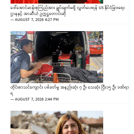
ဒေါ်အောင်ဆန်းစုကြည်အား ချွင်းချက်မရှိ လွှတ်ပေးရန် US နိုင်ငံခြားရေး
ဌာနနှင့် အာဆီယံ ဥက္ကဋ္ဌတောင်းဆို
—
AUGUST 7, 2026 4:27 PM
ထိုင်းစာသင်ကျောင်း ပစ်ခတ်မှု အနည်းဆုံး ၇ ဦး သေဆုံး ပြီး၁၅ ဦး ဒဏ်ရာ
ရ
—
AUGUST 7, 2026 2:44 PM