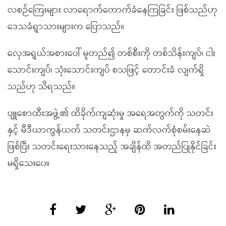
လစဉ်ကြေးများ လာရောက်ကောက်ခံနေကြခြင်း ဖြစ်သည်ဟု
ဒေသခံရွာသားများက ပြောသည်။
လှေအရွယ်အစားပေါ် မူတည်၍ တစ်စီးကို တစ်သိန်းကျပ်၊ ငါး
သောင်းကျပ်၊ သုံးသောင်းကျပ် စသဖြင့် တောင်းခံ လျက်ရှိ
သည်ဟု သိရသည်။
ပျူစောထီးအဖွဲ့၏ ထိခိုက်ကျဆုံးမှု အရေအတွက်ကို သတင်း
နှင့် မီဒီယာကွန်ယက် သတင်းဌာနမှ ဆက်လက်စုံစမ်းနေဆဲ
ဖြစ်ပြီး သတင်းရေးသားနေသည့် အချိန်ထိ အတည်ပြုနိုင်ခြင်း
မရှိသေးပေ။