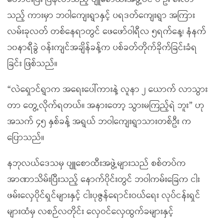
သည့် ကားမှာ ဘဝါကျေးရွာနှင့် ပရဒတ်ကျေးရွာ အကြား
လမ်းခုလတ် တစ်နေရာတွင် ဖေဖော်ဝါရီလ ၅ရက်နေ့၊ နံနက်
၁၀နာရီခွဲ ဝန်းကျင်အချိန်ခန့်က ပစ်ခတ်တိုက်ခိုက်ခြင်းခံရ
ခြင်း ဖြစ်သည်။
“လဲရှောင်ရွာက အရေးပေါ်ကားနဲ့ လူနာ ၂ ယောက် လာသွား
တာ တွေ့လိုက်ရတယ်။ အနားတော့ သွားမကြည့်ရဲ ဘူး” ဟု
အသက် ၄၅ နှစ်ခန့် အရွယ် ဘဝါကျေးရွာသားတစ်ဦး က
ပြောသည်။
နဘုလယ်ဒေသမှ ပျူစောထီးအဖွဲ့များသည် စစ်တပ်က
အာဏာသိမ်းပြီးသည့် နောက်ပိုင်းတွင် ဘဝါကမ်းခြေက ငါး
ဖမ်းလှေပိုင်ရှင်များနှင့် ငါးပုဇွန်ရောင်းဝယ်ရေး လုပ်ငန်းရှင်
များထံမှ လစဉ်လတိုင်း လှေဝင်လှေထွက်ခများနှင့်