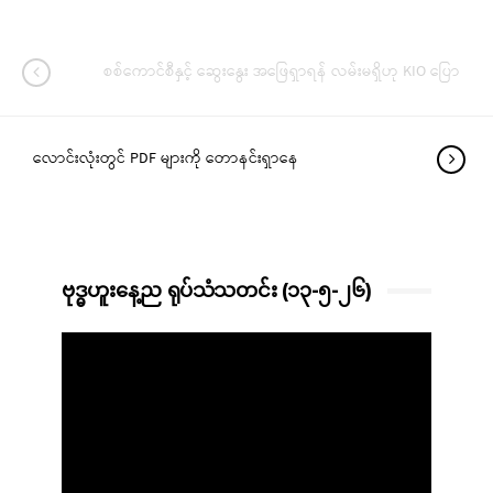
စစ်ကောင်စီနှင့် ဆွေးနွေး အဖြေရှာရန် လမ်းမရှိဟု KIO ပြော
လောင်းလုံးတွင် PDF များကို တောနင်းရှာနေ
ဗုဒ္ဓဟူးနေ့ည ရုပ်သံသတင်း (၁၃-၅-၂၆)