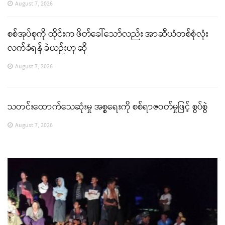
August 7, 2026
စစ်အုပ်စုကို ထိုင်းက ဖိတ်ခေါ်သော်လည်း အာဆီယံတစ်စုံလုံး
လက်ခံရန် ခဲယဉ်းဟု ဆို
August 7, 2026
သတင်းထောက်သေဆုံးမှု အစ္စရေးကို စစ်ရာဇဝတ်မှုဖြင့် စွပ်စွဲ
August 7, 2026