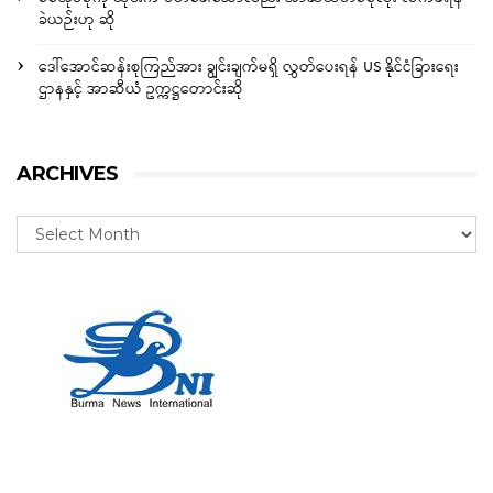
ခဲယဉ်းဟု ဆို
ဒေါ်အောင်ဆန်းစုကြည်အား ချွင်းချက်မရှိ လွှတ်ပေးရန် US နိုင်ငံခြားရေး
ဌာနနှင့် အာဆီယံ ဥက္ကဋ္ဌတောင်းဆို
ARCHIVES