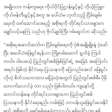
အမျိုးသား တန်းတူရေး၊ ကိုယ်ပိုင်ပြဌာန်းခွင့်နှင့် ကိုယ့်ကြမ္မာ
ကိုယ်ဖန်တီးခွင့်နှင့်အတူ အ ပေါ်ယံမ ဟုတ်သည့် ငြိမ်းချမ်း
ရေးကို ဖော်ဆောင်ပေးမည့် အစိုးရကို တိုင်းရင်းသားများက
မျှော်လင့်နေကြ သည်ဟု ဗိုလ်ချုပ်ကြီး ဂမ်ရှောင်က ဆိုသည်။
“အစိုးရအဆက်ဆက်က ငြိမ်းချမ်းရေးကို ပုံစံအမျိုမျိုးနဲ့ ပုံဖော်
ပြီး အပေါ်ယံဖြေရှင်းရန်သာ ကြိုးပမ်းဆောင် ရွက်ခဲ့ ကြပါ
တယ်။ ဒါပေမယ့် ပြည်တွင်းစစ်ဖြစ်ခြင်းရဲ့ အခြေခံ အကြောင်း
အရင်း ဖြစ်တဲ့ နိုင်ငံရေး ပြဿနာကို ပြေလည်အောင် ဖြေရှင်း
လိုတဲ့ စိတ်သဘောထား မရှိခဲ့တဲ့အတွက် ပြည်တွင်းစစ်မီး ပိုမို
တောက်လောင်ခဲ့ တာ လည်း ဖြစ်ပါတယ်။ ကျနော်တို့
တောင်တန်းနေ တိုင်းရင်းသားများဟာ ပြည်တွင်းစစ်
ပြဿနာကို နိုင်ငံရေးနည်း လမ်းဖြင့် တာဝန်ယူဖြေရှင်းပေးနိုင်
မယ့် အစိုးရကို မျှော်မှန်းနေခဲ့တာလည်း နှစ်ပေါင်း ၇၅ နှစ်