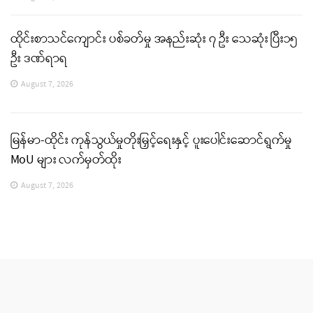
ထိုင်းစာသင်ကျောင်း ပစ်ခတ်မှု အနည်းဆုံး ၇ ဦး သေဆုံး ပြီး၁၅
ဦး ဒဏ်ရာရ
August 7, 2026
မြန်မာ-ထိုင်း ကုန်သွယ်မှုတိုးမြှင့်ရေးနှင့် ပူးပေါင်းဆောင်ရွက်မှု
MoU များ လက်မှတ်ထိုး
August 7, 2026