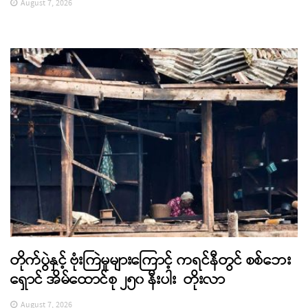
August 7, 2026
တိုက်ပွဲနှင့် ဗုံးကြဲမှုများကြောင့် ကရင်နီတွင် စစ်ဘေး
ရှောင် အိမ်ထောင်စု ၂၅၀ နီးပါး တိုးလာ
August 7, 2026