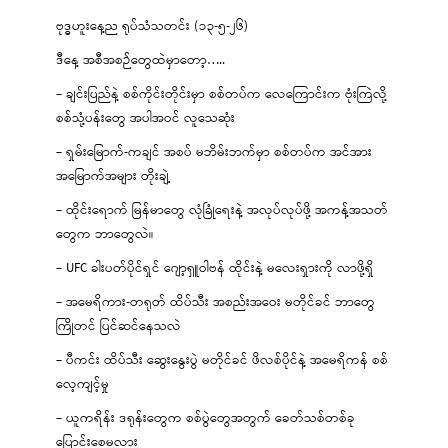
ဗုဒ္ဓဟူးနေ့ည ရုပ်သံသတင်း (၁၃-၅-၂၆)
ဒီနေ့ အစီအစဉ်တွေထဲမှာတော့…..
– ချင်းပြည်နဲ့ စစ်ကိုင်းတိုင်းမှာ စစ်တပ်က လေကြောင်းက ဗုံးကြဲလို့
စစ်သုံ့ပန်းတွေ အပါအဝင် လူသေဆုံး
– ရှမ်းမြောက်-ကချင် အစပ် မဘိမ်းဘက်မှာ စစ်တပ်က အင်အား
အမြောက်အများ တိုးချဲ့
– ထိုင်းရောက် မြန်မာတွေ လုံခြုံရေးနဲ့ အလုပ်လုပ်ဖို့ အကန့်အသတ်
တွေက ဘာတွေလဲ။
– UFC ခါးပတ်ပိုင်ရှင် ဂျော့ရှူဝါဗန် ထိုင်းနဲ့ မလေးရှားကို လာဖို့ရှိ
– အမေရိကား-တရုတ် ထိပ်သီး အစည်းအဝေး မတိုင်ခင် ဘာတွေ
ကြိုတင် ပြင်ဆင်နေသလဲ
– ပီကင်း ထိပ်သီး ဆွေးနွေးပွဲ မတိုင်ခင် ဖိလစ်ပိုင်နဲ့ အမေရိကန် စစ်
လေ့ကျင့်မှု
– ယူကရိန်း ဒရုန်းတွေက စစ်ပွဲတွေအတွက် ခေတ်သစ်တစ်ခု
ပြောင်းစေမလား