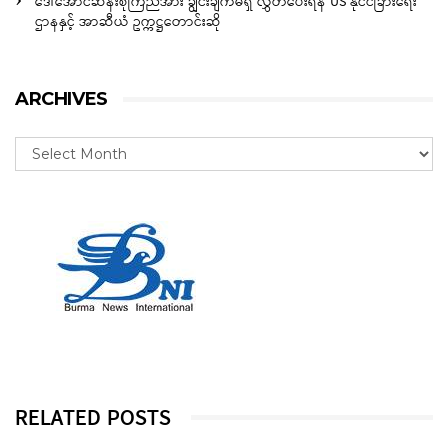
ဒေါ်အောင်ဆန်းစုကြည်အား ချွင်းချက်မရှိ လွှတ်ပေးရန် US နိုင်ငံခြားရေး
ဌာနနှင့် အာဆီယံ ဥက္ကဋ္ဌတောင်းဆို
ARCHIVES
RELATED POSTS