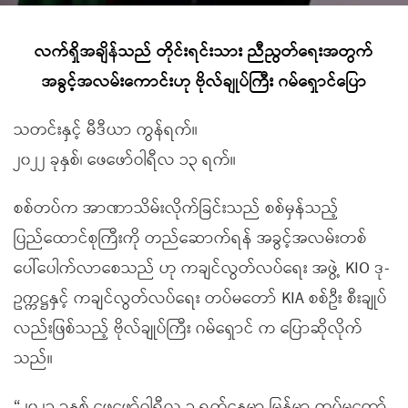
လက်ရှိအချိန်သည် တိုင်းရင်းသား ညီညွတ်ရေးအတွက်
အခွင့်အလမ်းကောင်းဟု ဗိုလ်ချုပ်ကြီး ဂမ်ရှောင်ပြော
သတင်းနှင့် မီဒီယာ ကွန်ရက်။
၂၀၂၂ ခုနှစ်၊ ဖေဖော်ဝါရီလ ၁၃ ရက်။
စစ်တပ်က အာဏာသိမ်းလိုက်ခြင်းသည် စစ်မှန်သည့်
ပြည်ထောင်စုကြီးကို တည်ဆောက်ရန် အခွင့်အလမ်းတစ်
ပေါ်ပေါက်လာစေသည် ဟု ကချင်လွတ်လပ်ရေး အဖွဲ့ KIO ဒု-
ဥက္ကဋ္ဌနှင့် ကချင်လွတ်လပ်ရေး တပ်မတော် KIA စစ်ဦး စီးချုပ်
လည်းဖြစ်သည့် ဗိုလ်ချုပ်ကြီး ဂမ်ရှောင် က ပြောဆိုလိုက်
သည်။
“၂၀၂၁ ခုနှစ် ဖေဖော်ဝါရီလ ၁ ရက်နေ့မှာ မြန်မာ့ တပ်မတော်