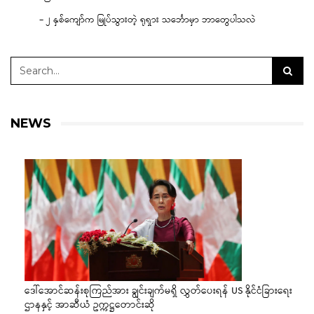
– ၂ နှစ်ကျော်က မြုပ်သွားတဲ့ ရုရှား သင်္ဘောမှာ ဘာတွေပါသလဲ
NEWS
ဒေါ်အောင်ဆန်းစုကြည်အား ချွင်းချက်မရှိ လွှတ်ပေးရန် US နိုင်ငံခြားရေး
ဌာနနှင့် အာဆီယံ ဥက္ကဋ္ဌတောင်းဆို