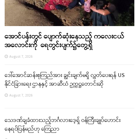
အောင်ပန်းတွင် ပျောက်ဆုံးနေသည့် ကလေးငယ်
အလောင်းကို ရေတွင်းပျက်၌တွေ့ရှိ
August 7, 2026
ဒေါ်အောင်ဆန်းစုကြည်အား ချွင်းချက်မရှိ လွှတ်ပေးရန် US
နိုင်ငံခြားရေး ဌာနနှင့် အာဆီယံ ဥက္ကဋ္ဌတောင်းဆို
August 7, 2026
သေဒဏ်ချခံထားသည့်ဘင်္ဂလားဒေ့ရှ် ဝန်ကြီးချုပ်ဟောင်း
နေရပ်ပြန်မည်ဟု ကြေညာ