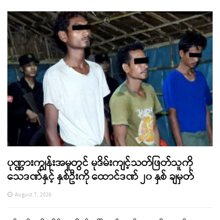
ပုဏ္ဏားကျွန်းအမှုတွင် မုဒိမ်းကျင့်သတ်ဖြတ်သူကို
သေဒဏ်နှင့် နှစ်ဦးကို ထောင်ဒဏ် ၂၀ နှစ် ချမှတ်
August 7, 2026