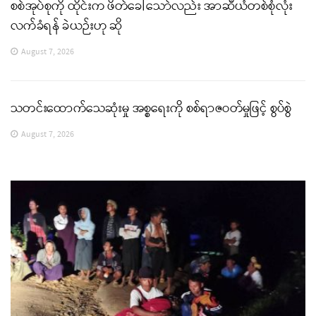
စစ်အုပ်စုကို ထိုင်းက ဖိတ်ခေါ်သော်လည်း အာဆီယံတစ်စုံလုံး
လက်ခံရန် ခဲယဉ်းဟု ဆို
August 7, 2026
သတင်းထောက်သေဆုံးမှု အစ္စရေးကို စစ်ရာဇဝတ်မှုဖြင့် စွပ်စွဲ
August 7, 2026