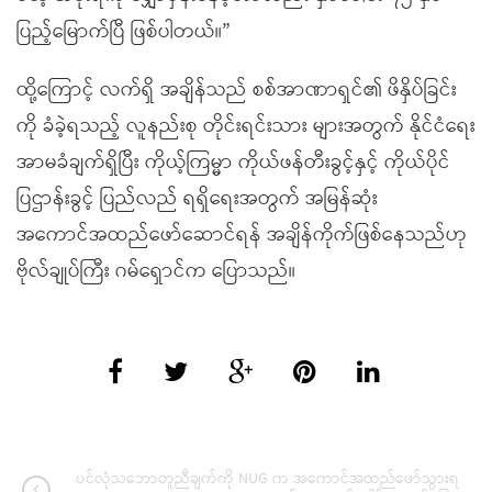
ပြည့်မြောက်ပြီ ဖြစ်ပါတယ်။”
ထို့ကြောင့် လက်ရှိ အချိန်သည် စစ်အာဏာရှင်၏ ဖိနှိပ်ခြင်း
ကို ခံခဲ့ရသည့် လူနည်းစု တိုင်းရင်းသား များအတွက် နိုင်ငံရေး
အာမခံချက်ရှိပြီး ကိုယ့်ကြမ္မာ ကိုယ်ဖန်တီးခွင့်နှင့် ကိုယ်ပိုင်
ပြဌာန်းခွင့် ပြည်လည် ရရှိရေးအတွက် အမြန်ဆုံး
အကောင်အထည်ဖော်ဆောင်ရန် အချိန်ကိုက်ဖြစ်နေသည်ဟု
ဗိုလ်ချုပ်ကြီး ဂမ်ရှောင်က ပြောသည်။
ပင်လုံသဘောတူညီချက်ကို NUG က အကောင်အထည်ဖော်သွားရ