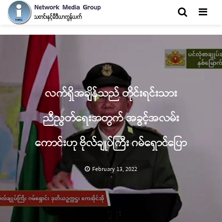
Men
လက်ရှိအချိန်သည် တိုင်းရင်းသား
ညီညွတ်ရေးအတွက် အခွင့်အလမ်း
ကောင်းဟု ဗိုလ်ချုပ်ကြီး ဂမ်ရှောင်ပြော
February 13, 2022