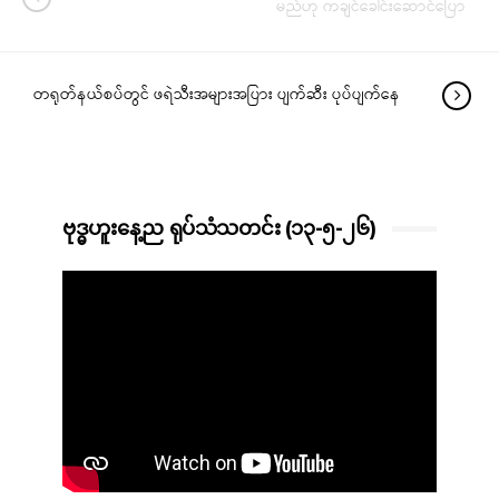
မည်ဟု ကချင်ခေါင်းဆောင်ပြော
တရုတ်နယ်စပ်တွင် ဖရဲသီးအများအပြား ပျက်ဆီး ပုပ်ပျက်နေ
ဗုဒ္ဓဟူးနေ့ည ရုပ်သံသတင်း (၁၃-၅-၂၆)