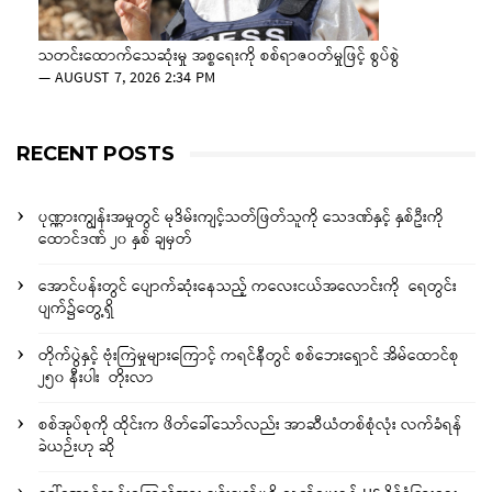
သတင်းထောက်သေဆုံးမှု အစ္စရေးကို စစ်ရာဇဝတ်မှုဖြင့် စွပ်စွဲ
—
AUGUST 7, 2026 2:34 PM
RECENT POSTS
ပုဏ္ဏားကျွန်းအမှုတွင် မုဒိမ်းကျင့်သတ်ဖြတ်သူကို သေဒဏ်နှင့် နှစ်ဦးကို
ထောင်ဒဏ် ၂၀ နှစ် ချမှတ်
အောင်ပန်းတွင် ပျောက်ဆုံးနေသည့် ကလေးငယ်အလောင်းကို ရေတွင်း
ပျက်၌တွေ့ရှိ
တိုက်ပွဲနှင့် ဗုံးကြဲမှုများကြောင့် ကရင်နီတွင် စစ်ဘေးရှောင် အိမ်ထောင်စု
၂၅၀ နီးပါး တိုးလာ
စစ်အုပ်စုကို ထိုင်းက ဖိတ်ခေါ်သော်လည်း အာဆီယံတစ်စုံလုံး လက်ခံရန်
ခဲယဉ်းဟု ဆို