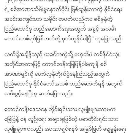
ရဲ့ စစ်အာဏာသိမ်းမှုနောက်ပိုင်း ဖြစ်ထွန်းလာတဲ့ နိုင်ငံရေး
အခင်းအကျင်းဟာ သမိုင်း တပတ်လည်ကာ စစ်မှန်တဲ့
ပြည်ထောင်စု တည်ဆောက်ရေးအတွက် အခွင့် အလမ်း
ကောင်းတစ်ရပ်ဖြစ်တယ်လို့ မှတ်ယူနိုင်ပါပြီ” ဟုပြောသည်။
လက်ရှိအချိန်သည် ယခင်ကကဲ့သို့ မဟုတ်ပဲ တစ်နိုင်ငံလုံး
အတိုင်းအတာဖြင့် တောင်တန်းမြေပြန့်ပါမကျန် စစ်
အာဏာရှင်ကို တော်လှန်တိုက်ပွဲနေကြသည့်အတွက်
ပြည်ထောင်စု နိုင်ငံတော်အသစ် တည်ဆောက်ရန် အတွက်
လမ်းပွင့်နေပြီဟု ဆက်ပြောသည်။
တောင်တန်းဒေသနေ တိုင်းရင်းသား လူမျိုးများသာမက
မြေပြန့် နေ လူဦးရေး အများစုဖြစ်တဲ့ ဗမာတိုင်းရင်း သား
လူမျိုးများကလည်း အာဏာရှင်စနစ် အမြစ်ပြတ် ချေမှုန်းရေး