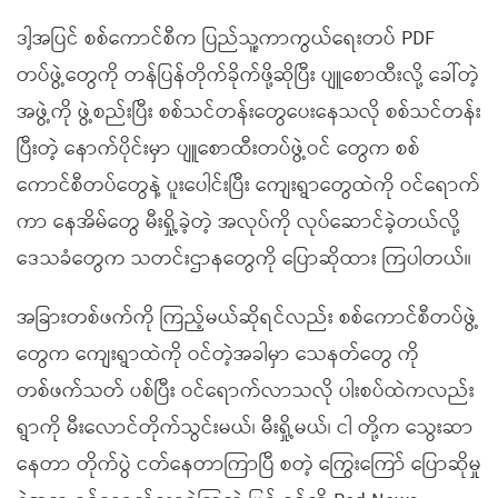
ဒါ့အပြင် စစ်ကောင်စီက ပြည်သူ့ကာကွယ်ရေးတပ် PDF
တပ်ဖွဲ့တွေကို တန်ပြန်တိုက်ခိုက်ဖို့ဆိုပြီး ပျူစောထီးလို့ ခေါ်တဲ့
အဖွဲ့ကို ဖွဲ့စည်းပြီး စစ်သင်တန်းတွေပေးနေသလို စစ်သင်တန်း
ပြီးတဲ့ နောက်ပိုင်းမှာ ပျူစောထီးတပ်ဖွဲ့ဝင် တွေက စစ်
ကောင်စီတပ်တွေနဲ့ ပူးပေါင်းပြီး ကျေးရွာတွေထဲကို ဝင်ရောက်
ကာ နေအိမ်တွေ မီးရှို့ခဲ့တဲ့ အလုပ်ကို လုပ်ဆောင်ခဲ့တယ်လို့
ဒေသခံတွေက သတင်းဌာနတွေကို ပြောဆိုထား ကြပါတယ်။
အခြားတစ်ဖက်ကို ကြည့်မယ်ဆိုရင်လည်း စစ်ကောင်စီတပ်ဖွဲ့
တွေက ကျေးရွာထဲကို ဝင်တဲ့အခါမှာ သေနတ်တွေ ကို
တစ်ဖက်သတ် ပစ်ပြီး ဝင်ရောက်လာသလို ပါးစပ်ထဲကလည်း
ရွာကို မီးလောင်တိုက်သွင်းမယ်၊ မီးရှို့မယ်၊ ငါ တို့က သွေးဆာ
နေတာ တိုက်ပွဲ ငတ်နေတာကြာပြီ စတဲ့ ကြွေးကြော် ပြောဆိုမှု