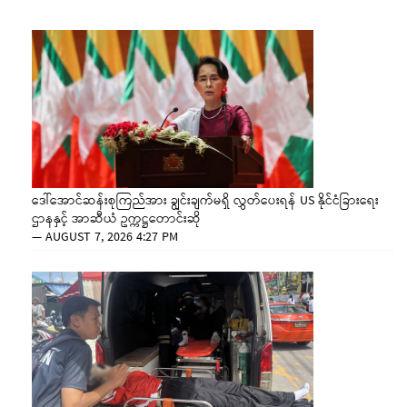
ဒေါ်အောင်ဆန်းစုကြည်အား ချွင်းချက်မရှိ လွှတ်ပေးရန် US နိုင်ငံခြားရေး
ဌာနနှင့် အာဆီယံ ဥက္ကဋ္ဌတောင်းဆို
—
AUGUST 7, 2026 4:27 PM