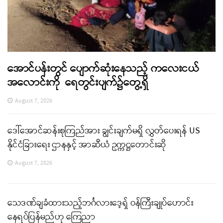
အောင်ပန်းတွင် ပျောက်ဆုံးနေသည့် ကလေးငယ်
အလောင်းကို ရေတွင်းပျက်၌တွေ့ရှိ
August 7, 2026
ဒေါ်အောင်ဆန်းစုကြည်အား ချွင်းချက်မရှိ လွှတ်ပေးရန် US
နိုင်ငံခြားရေး ဌာနနှင့် အာဆီယံ ဥက္ကဋ္ဌတောင်းဆို
August 7, 2026
သေဒဏ်ချခံထားသည့်ဘင်္ဂလားဒေ့ရှ် ဝန်ကြီးချုပ်ဟောင်း
နေရပ်ပြန်မည်ဟု ကြေညာ