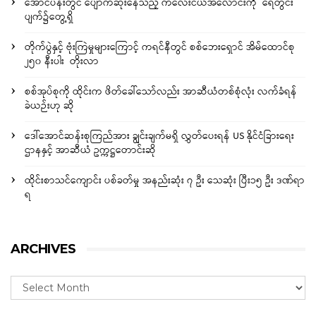
အောင်ပန်းတွင် ပျောက်ဆုံးနေသည့် ကလေးငယ်အလောင်းကို ရေတွင်း
ပျက်၌တွေ့ရှိ
တိုက်ပွဲနှင့် ဗုံးကြဲမှုများကြောင့် ကရင်နီတွင် စစ်ဘေးရှောင် အိမ်ထောင်စု
၂၅၀ နီးပါး တိုးလာ
စစ်အုပ်စုကို ထိုင်းက ဖိတ်ခေါ်သော်လည်း အာဆီယံတစ်စုံလုံး လက်ခံရန်
ခဲယဉ်းဟု ဆို
ဒေါ်အောင်ဆန်းစုကြည်အား ချွင်းချက်မရှိ လွှတ်ပေးရန် US နိုင်ငံခြားရေး
ဌာနနှင့် အာဆီယံ ဥက္ကဋ္ဌတောင်းဆို
ထိုင်းစာသင်ကျောင်း ပစ်ခတ်မှု အနည်းဆုံး ၇ ဦး သေဆုံး ပြီး၁၅ ဦး ဒဏ်ရာ
ရ
ARCHIVES