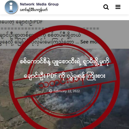
Men
စစ်ကောင်စီနဲ့ ပျူစောထီးရဲ့ ရွာမီးရှို့မှုကို
ချောင်းဦး PDF ကို လွှဲချရန် ကြိုးစား
February 22, 2022