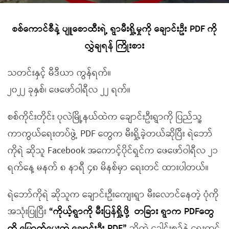
စစ်ကောင်စီနဲ့ ပျူစောထီးရဲ့ ရွာမီးရှို့မှုကို ချောင်းဦး PDF ကို
လွှဲချရန် ကြိုးစား
သတင်းနှင့် မီဒီယာ ကွန်ရက်။
၂၀၂၂ ခုနှစ်၊ ဖေဖော်ဝါရီလ ၂၂ ရက်။
စစ်ကိုင်းတိုင်း ပုလဲမြို့နယ်ထဲက ချောင်းဦးရွာကို ပြည်သူ့
ကာကွယ်ရေးတပ်ဖွဲ့ PDF တွေက မီးရှို့ခဲ့တယ်ဆိုပြီး ရဲဘော်
ကိုရဲ ဆိုသူ Facebook အကောင့်ပိုင်ရှင်က ဖေဖော်ဝါရီလ ၂၁
ရက်နေ့ မနက် ၈ နာရီ ၄၈ မိနစ်မှာ ရေးတင် ထားပါတယ်။
ရဲဘော်ကိုရဲ ဆိုသူက ချောင်းဦးကျေးရွာ မီးလောင်နေတဲ့ ပုံကို
အသုံးပြုပြီး
“
ကိုယ့်ရွာကို မီးပြန်ရှို့ဖို့ တခြား ရွာက PDF
တွေ
ကို မြောက်ပေးတဲ့ ချောင်းဦး PDF”
ဆိုတဲ့ ခေါင်းစဉ်နဲ့ ရေးတင်