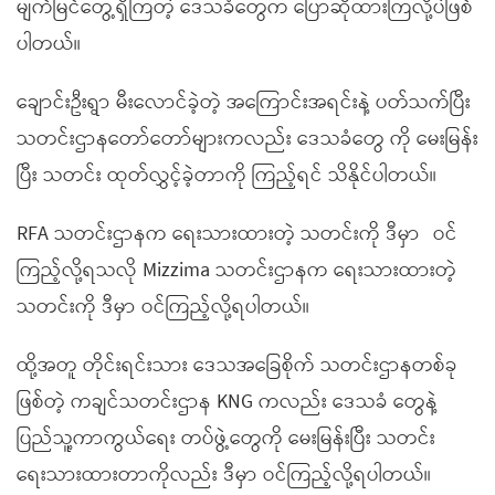
မျက်မြင်တွေ့ရှိကြတဲ့ ဒေသခံတွေက ပြောဆိုထားကြလို့ပဲဖြစ်
ပါတယ်။
ချောင်းဦးရွာ မီးလောင်ခဲ့တဲ့ အကြောင်းအရင်းနဲ့ ပတ်သက်ပြီး
သတင်းဌာနတော်တော်များကလည်း ဒေသခံတွေ ကို မေးမြန်း
ပြီး သတင်း ထုတ်လွှင့်ခဲ့တာကို ကြည့်ရင် သိနိုင်ပါတယ်။
RFA သတင်းဌာနက ရေးသားထားတဲ့ သတင်းကို ဒီမှာ
ဝင်
ကြည့်လို့ရသလို Mizzima သတင်းဌာနက ရေးသားထားတဲ့
သတင်းကို ဒီမှာ ဝင်ကြည့်လို့ရပါတယ်။
ထို့အတူ တိုင်းရင်းသား ဒေသအခြေစိုက် သတင်းဌာနတစ်ခု
ဖြစ်တဲ့ ကချင်သတင်းဌာန KNG ကလည်း ဒေသခံ တွေနဲ့
ပြည်သူ့ကာကွယ်ရေး တပ်ဖွဲ့တွေကို မေးမြန်းပြီး သတင်း
ရေးသားထားတာကိုလည်း ဒီမှာ ဝင်ကြည့်လို့ရပါတယ်။