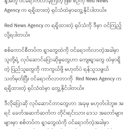
နဲ့အတူ ဝင်ရောက်လာခဲ့ကြတဲ့ ဖြစ် စဉ်ကို Red News
Agency က ရရှိထားတဲ့ ရုပ်သံထဲမှာတွေ့နိုင်ပါတယ်။
Red News Agency က ရရှိထားတဲ့ ရုပ်သံကို ဒီမှာ ဝင်ကြည့်
လို့ရပါတယ်။
စစ်ကောင်စီတပ်က ရွာတွေထဲကို ဝင်ရောက်လာတဲ့အခါမှာ
သူတို့ရဲ့ လုပ်ဆောင်ပြောဆိုမှုတွေဟာ ကျေးရွာတွေ ထဲမှာရှိ
တဲ့ ပြည်သူတွေကို ကာကွယ်ဖို့ မဟုတ်ပဲ ရန်သူသဖွယ်
သတ်မှတ်ပြီး ဝင်ရောက်လာတာကို Red News Agency က
ရရှိထားတဲ့ ရုပ်သံထဲမှာ တွေ့နိုင်ပါတယ်။
ဒီလိုပြောဆို လုပ်ဆောင်တာတွေဟာ အခုမှ မဟုတ်ပါဘူး။ အ
ရင် ခေတ်အဆက်ဆက်က တိုင်းရင်းသား ဒေသ အတော်များ
များမှာ စစ်တပ်က ရွာတွေထဲကို ဝင်ရောက်တဲ့အခါမှာ