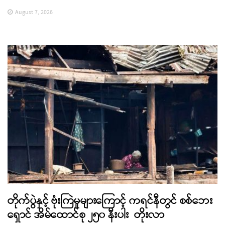
August 7, 2026
တိုက်ပွဲနှင့် ဗုံးကြဲမှုများကြောင့် ကရင်နီတွင် စစ်ဘေး
ရှောင် အိမ်ထောင်စု ၂၅၀ နီးပါး တိုးလာ