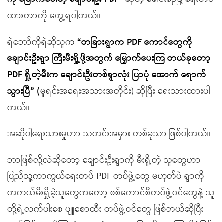
ထားတာကို တွေ့ရပါတယ်။
ရဲဘော်ကိုရဲဆိုသူက
“
တခြားရွာက PDF
ကောင်တွေကို
ချောင်းဦးရွာ ကြီးမီးရှို့ဖို့အတွက် မြှောက်ပေးကြ တယ်ခုတော့
PDF
ရှို့တဲ့မီးက ချောင်းဦးတစ်ရွာလုံး ပြာပုံ အောက် ရောက်
သွားပြီ” (
မူရင်းအရေးအသားအတိုင်း) ဆိုပြီး ရေးသားထားပါ
တယ်။
အဆိုပါရေးသားမှုဟာ သတင်းအမှား တစ်ခုသာ ဖြစ်ပါတယ်။
ဘာဖြစ်လို့လဲဆိုတော့ ချောင်းဦးရွာကို မီးရှို့တဲ့ သူတွေဟာ
ပြည်သူ့ကာကွယ်ရေးတပ် PDF တပ်ဖွဲ့တွေ မဟုတ်ပဲ ရွာကို
တကယ်မီးရှို့ခဲ့သူတွေကတော့ စစ်ကောင်စီတပ်ဖွဲ့ဝင်တွေနဲ့ သူ
တို့ရဲ့လက်ပါးစေ ပျူစောထီး တပ်ဖွဲ့ဝင်တွေ ဖြစ်တယ်ဆိုပြီး