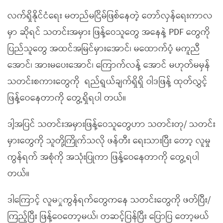
လက်ရှိနိုင်ငံရေး မတည်မငြိမ်ဖြစ်နေတဲ့ တော်လှန်ရေးကာလ
မှာ ဆိုရင် သတင်းအမှား ဖြန့်ဝေသူတွေ အနေနဲ့ PDF တွေကို
ပြည်သူတွေ အထင်အမြင်မှားအောင်၊ မထောက်ပံ့ မကူညီ
အောင်၊ အားမပေးအောင်၊ ကြောက်လန့် အောင် မဟုတ်မမှန်
သတင်းစကားတွေကို ရည်ရွယ်ချက်ရှိရှိ ဝါဒဖြန့် ထုတ်လွှင့်
ဖြန့်ဝေနေတာကို တွေ့ရှိရပါ တယ်။
ဒါ့အပြင် သတင်းအမှားဖြန့်ဝေသူတွေဟာ သတင်းတု/ သတင်း
မှားတွေကို သူတို့ကြိုက်သလို ဖန်တီး ရေးသားပြီး တော့ လူမှု
ကွန်ရက် အစုံကို‌ အသုံးပြုကာ ဖြန့်ဝေနေတာကို တွေ့ရပါ
တယ်။
ဒါကြောင့် လူမှုကွန်ရက်တွေကနေ သတင်းတွေကို ဖတ်ပြီး/
ကြည့်ပြီး ဖြန့်ဝေတော့မယ်၊ တဆင့်ပြန်ပြီး ပြောပြ တော့မယ်