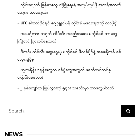
– ထိုင်းရောက် မြန်မာတွေ လုံခြုံရေးနဲ့ အလုပ်လုပ်ဖို့ အကန့်အသတ်
တွေက ဘာတွေလဲ။
– UFC ခါးပတ်ပိုင်ရှင် ဂျော့ရှူဝါဗန် ထိုင်းနဲ့ မလေးရှားကို လာဖို့ရှိ
– အမေရိကား-တရုတ် ထိပ်သီး အစည်းအဝေး မတိုင်ခင် ဘာတွေ
ကြိုတင် ပြင်ဆင်နေသလဲ
– ပီကင်း ထိပ်သီး ဆွေးနွေးပွဲ မတိုင်ခင် ဖိလစ်ပိုင်နဲ့ အမေရိကန် စစ်
လေ့ကျင့်မှု
– ယူကရိန်း ဒရုန်းတွေက စစ်ပွဲတွေအတွက် ခေတ်သစ်တစ်ခု
ပြောင်းစေမလား
– ၂ နှစ်ကျော်က မြုပ်သွားတဲ့ ရုရှား သင်္ဘောမှာ ဘာတွေပါသလဲ
NEWS