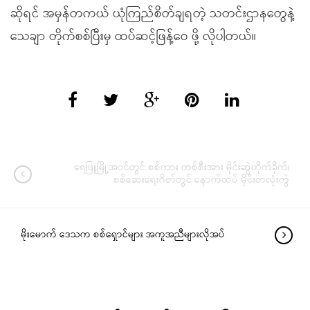
ဆိုရင် အမှန်တကယ် ယုံကြည်စိတ်ချရတဲ့ သတင်းဌာနတွေနဲ့
သေချာ တိုက်စစ်ပြီးမှ ထပ်ဆင့်ဖြန့်ဝေ ဖို့ လိုပါတယ်။
ရေဖြူမြို့အဝင်တွင် စစ်ကား တစ်စီးအား မိုင်းဆွဲတိုက်ခိုက်၊
စစ်ဆေးရေးဂိတ်တွင် နောက်ထပ် မိုင်းတလုံးကွဲ
မိုးမောက် ဒေသက စစ်ရှောင်များ အကူအညီများလိုအပ်