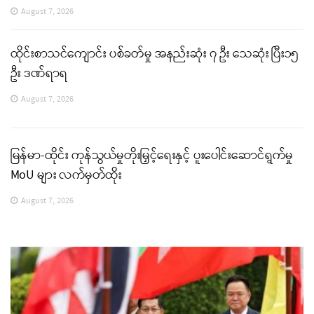
August 7, 2026
ထိုင်းစာသင်ကျောင်း ပစ်ခတ်မှု အနည်းဆုံး ၇ ဦး သေဆုံး ပြီး၁၅
ဦး ဒဏ်ရာရ
August 7, 2026
မြန်မာ-ထိုင်း ကုန်သွယ်မှုတိုးမြှင့်ရေးနှင့် ပူးပေါင်းဆောင်ရွက်မှု
MoU များ လက်မှတ်ထိုး
August 7, 2026