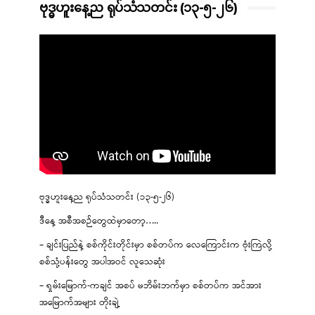
ဗုဒ္ဓဟူးနေ့ည ရုပ်သံသတင်း (၁၃-၅-၂၆)
ဗုဒ္ဓဟူးနေ့ည ရုပ်သံသတင်း (၁၃-၅-၂၆)
ဒီနေ့ အစီအစဉ်တွေထဲမှာတော့…..
– ချင်းပြည်နဲ့ စစ်ကိုင်းတိုင်းမှာ စစ်တပ်က လေကြောင်းက ဗုံးကြဲလို့
စစ်သုံ့ပန်းတွေ အပါအဝင် လူသေဆုံး
– ရှမ်းမြောက်-ကချင် အစပ် မဘိမ်းဘက်မှာ စစ်တပ်က အင်အား
အမြောက်အများ တိုးချဲ့