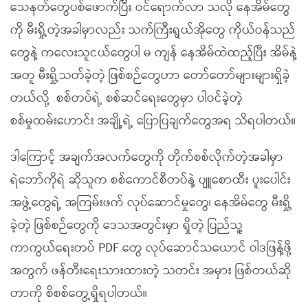
သေနတ်တွေပစ်ဖောက်ပြီး ဝင်ရောက်လာ သလို နေအိမ်တွေ
ကို မီးရှို့တဲ့အခါမှာလည်း သက်ကြီးရွယ်အိုတွေ ကိုယ်ဝန်သည်
တွေနဲ့ ကလေးသူငယ်တွေပါ မ ကျန် နေအိမ်ထဲထည့်ပြီး အိမ်နဲ့
အတူ မီးရှို့သတ်ခဲ့တဲ့ ဖြစ်စဉ်တွေဟာ တော်တော်များများရှိခဲ့
တယ်လို့ စစ်တပ်ရဲ့ စစ်ဆင်ရေးတွေမှာ ပါဝင်ခဲ့တဲ့
စစ်မှုထမ်းဟောင်း အချို့ရဲ့ ပြောပြချက်တွေအရ သိရပါတယ်။
ဒါကြောင့် အချက်အလက်တွေကို တိုက်စစ်လိုက်တဲ့အခါမှာ
ရဲဘော်ကိုရဲ ဆိုသူက စစ်ကောင်စီတပ်နဲ့ ပျူစောထီး ပူးပေါင်း
အဖွဲ့တွေရဲ့ အကြမ်းဖက် လုပ်ဆောင်မှုတွေ၊ နေအိမ်တွေ မီးရှို့
ခဲ့တဲ့ ဖြစ်စဉ်တွေကို ဒေသအတွင်းမှာ ရှိတဲ့ ပြည်သူ့
ကာကွယ်ရေးတပ် PDF တွေ လုပ်ဆောင်သယောင် ဝါဒဖြန့်ဖို့
အတွက် ဖန်တီးရေးသားထားတဲ့ သတင်း အမှား ဖြစ်တယ်ဆို
တာကို စိစစ်တွေ့ရှိရပါတယ်။