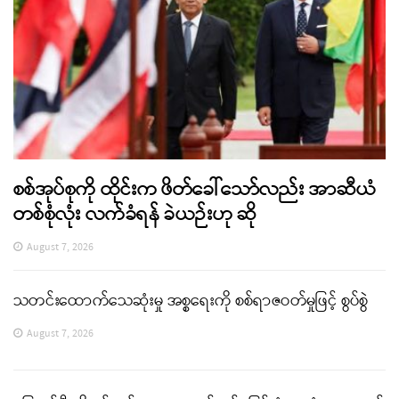
စစ်အုပ်စုကို ထိုင်းက ဖိတ်ခေါ်သော်လည်း အာဆီယံ
တစ်စုံလုံး လက်ခံရန် ခဲယဉ်းဟု ဆို
August 7, 2026
သတင်းထောက်သေဆုံးမှု အစ္စရေးကို စစ်ရာဇဝတ်မှုဖြင့် စွပ်စွဲ
August 7, 2026